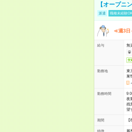
【オープニン
派遣
職種未経験O
≪週3日
無
給与
交
東
勤務地
巣
9:
勤務時間
夜
残
望
【
期間
履
特徴