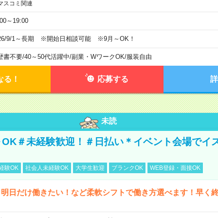
マスコミ関連
:00～19:00
026/9/1～長期 ※開始日相談可能 ※9月～OK！
歴書不要
/
40～50代活躍中
/
副業・WワークOK
/
服装自由
なる！
応募する
詳
未読
～OK＃未経験歓迎！＃日払い＊イベント会場でイ
経験OK
社会人未経験OK
大学生歓迎
ブランクOK
WEB登録・面接OK
ら明日だけ働きたい！など柔軟シフトで働き方選べます！早く