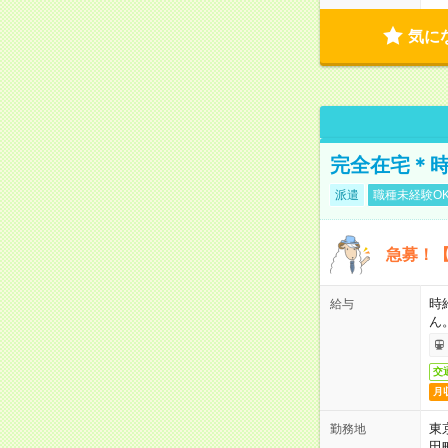
気に
完全在宅＊時
派遣
職種未経験O
急募！【
時
給与
ん
交
月
東
勤務地
田