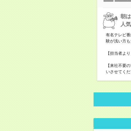
朝は
人気
有名テレビ番
験が浅い方も
【担当者より
【来社不要の
いさせてくだ