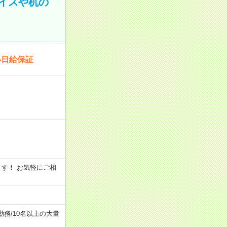
イスや机の
い日給保証
います！ お気軽にご相
勤務
/
10名以上の大量