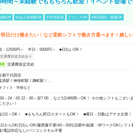
4時間～未経験でももちろん歓迎！イベント会場で
事
経験OK
社会人未経験OK
大学生歓迎
ブランクOK
WEB登録・面接OK
ら明日だけ働きたい！など柔軟シフトで働き方選べます！嬉し
給：12500円～ 半日：5000円～ ■日払いOK！
交通費別途支給あり
交通費規定支給
通費
京都千代田区
葉原駅
/
神保町駅
/
麹町駅
/
…
オフィス・学校など
0:00～24：00 22：00～翌7:00 …など1日4時間～OK！ その他シフトもござ
ください！
短1日～OK！ ■もちろん即日スタートもOK！ ■曜日・日数はアナタ次第！
1日からOK
/
日払いOK
/
履歴書不要
/
40～50代活躍中
/
副業・WワークOK
/
シフト
集
/
電話対応なし
/
パソコンスキル不要