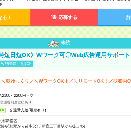
要
なる！
応募する
詳
未読
時短日短OK》Wワーク可〇Web広告運用サポート
WEB登録・面接OK
＊＼朝ゆっくり／＼WワークOK！／＼リモートOK！／扶養内O
2100～2200円＋交
交通費別途支給あり
交通費支給(規定有り)
通費
京都新宿区
宿御苑前駅から徒歩3分
/
新宿三丁目駅から徒歩4分