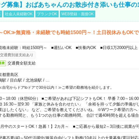
グ募集】おばあちゃんのお散歩付き添いも仕事の
K
社会人未経験OK
ブランクOK
WEB登録・面接OK
～OK≫無資格・未経験でも時給1500円～！土日祝休みもOK
資格未経験：時給1500円～ ■週払いOK ■扶養内OK ■日収1万2000円以上
交通費別途支給あり
交通費全額支給
通費
京都豊島区
鴨駅
/
目白駅
/
北池袋駅
/
…
≪自宅からドアtoドアで30分以内！≫ご希望の勤務地を紹介します。
00～18:00（休憩60分） ■ご希望があれば下記シフトもOK！ 早番 7:00～16:00 遅
勤 16:30～翌9:30 「家族と休みを合わせたい」 「余裕を持って夕飯の準備
業はしたくない」 など、ご希望を教えてくださいね。 ※Wワーク希望の方へ
する勤務時間と、もう1つのお仕事の勤務時間。 合計で週40時間を超える場
8月中のスタートOK！急募！】2カ月～ ■ご応募から最短2～3日後に就業が
歴書不要
/
40～50代活躍中
/
服装自由
/
シフト勤務
/
10名以上の大量募集
/
電話対応