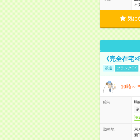
不
気に
《完全在宅×
派遣
ブランクOK
10時～
時給
給与
交
東
勤務地
新