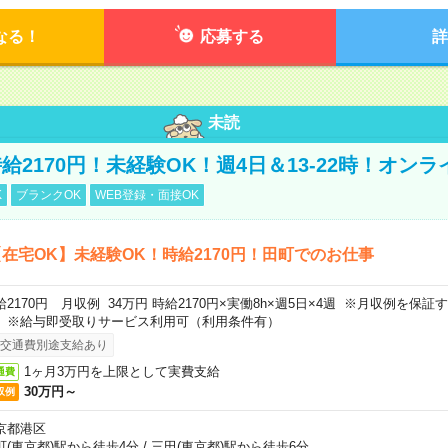
なる！
応募する
詳
未読
給2170円！未経験OK！週4日＆13-22時！オン
K
ブランクOK
WEB登録・面接OK
在宅OK】未経験OK！時給2170円！田町でのお仕事
給2170円 月収例 34万円 時給2170円×実働8h×週5日×4週 ※月収例を保
。※給与即受取りサービス利用可（利用条件有）
交通費別途支給あり
1ヶ月3万円を上限として実費支給
通費
30万円～
収例
京都港区
町(東京都)駅から徒歩4分
/
三田(東京都)駅から徒歩6分