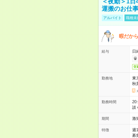
＜夜勤＞1日
運搬のお仕
アルバイト
職種未
暇だか
日
給与
交
東
勤務地
秋
2
勤務時間
談
激
期間
週
特徴
募