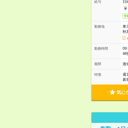
日
給与
交
東
勤務地
秋
09
勤務時間
4
激
期間
週
特徴
募
気に