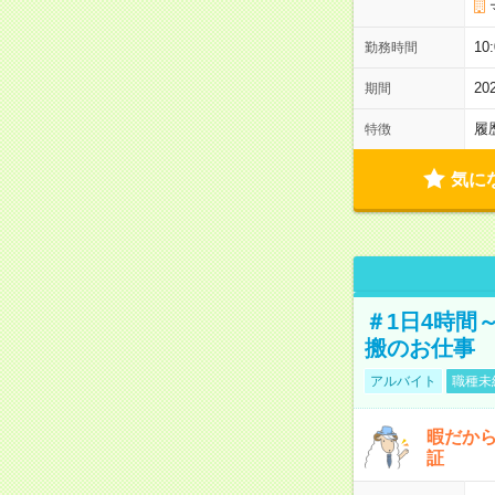
10
勤務時間
2
期間
履
特徴
気に
＃1日4時間
搬のお仕事
アルバイト
職種未
暇だか
証