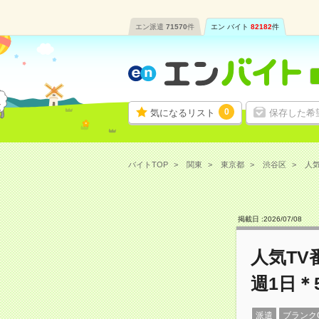
エン派遣
71570
件
エン バイト
82182
件
0
気になるリスト
保存した希
バイトTOP
関東
東京都
渋谷区
人気
掲載日 :
2026
/
07
/
08
人気T
週1日＊
派遣
ブランク