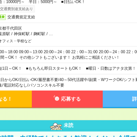
給：10000円～ 半日：5000円～ ■日払いOK！
交通費別途支給あり
交通費規定支給
通費
京都千代田区
葉原駅
/
神保町駅
/
麹町駅
/
…
オフィス・学校など
:00～18:00 09:00～13:00 20:00～24：00 22：00～31:00 20:00～24：00 2
時間～OK！ その他シフトもございます！ お気軽にご相談ください！
短1日～OK！ ■もちろん即日スタートもOK！ ■曜日・日数はアナタ次第！
1日からOK
/
日払いOK
/
履歴書不要
/
40～50代活躍中
/
副業・WワークOK
/
シフト
集
/
電話対応なし
/
パソコンスキル不要
なる！
応募する
詳
未読