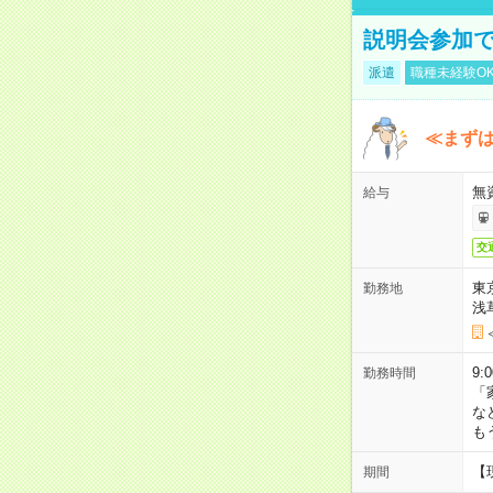
説明会参加で
派遣
職種未経験O
≪まずは
無
給与
交
東
勤務地
浅
9:
勤務時間
「
な
も
【
期間