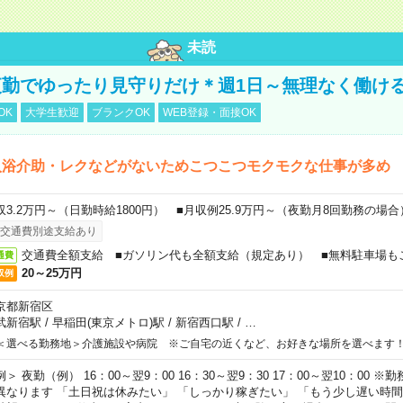
未読
勤でゆったり見守りだけ＊週1日～無理なく働け
OK
大学生歓迎
ブランクOK
WEB登録・面接OK
入浴介助・レクなどがないためこつこつモクモクな仕事が多め
収3.2万円～（日勤時給1800円） ■月収例25.9万円～（夜勤月8回勤務の場合
交通費別途支給あり
交通費全額支給 ■ガソリン代も全額支給（規定あり） ■無料駐車場も
通費
20～25万円
収例
京都新宿区
武新宿駅
/
早稲田(東京メトロ)駅
/
新宿西口駅
/
…
＜選べる勤務地＞介護施設や病院 ※ご自宅の近くなど、お好きな場所を選べます
例＞ 夜勤（例） 16：00～翌9：00 16：30～翌9：30 17：00～翌10：00
異なります 「土日祝は休みたい」 「しっかり稼ぎたい」 「もう少し遅い時