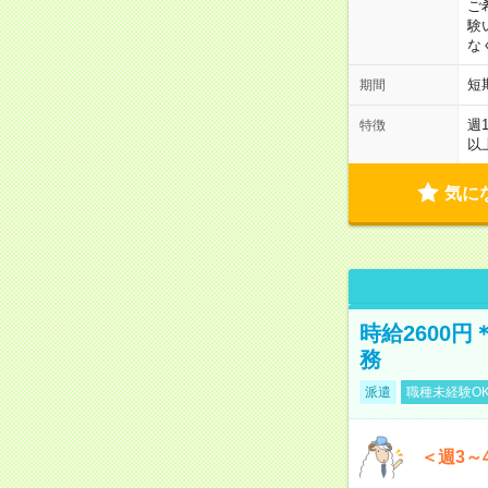
ご
験
な
短
期間
週
特徴
以
気に
時給2600
務
派遣
職種未経験O
＜週3～