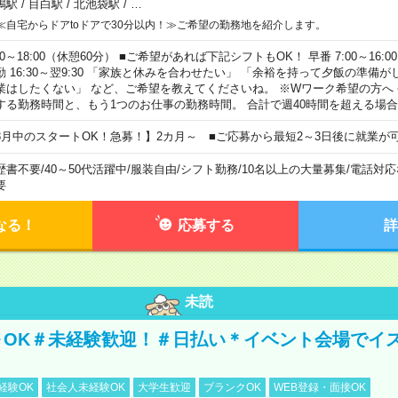
鴨駅
/
目白駅
/
北池袋駅
/
…
≪自宅からドアtoドアで30分以内！≫ご希望の勤務地を紹介します。
00～18:00（休憩60分） ■ご希望があれば下記シフトもOK！ 早番 7:00～16:00 遅
勤 16:30～翌9:30 「家族と休みを合わせたい」 「余裕を持って夕飯の準備
業はしたくない」 など、ご希望を教えてくださいね。 ※Wワーク希望の方へ
する勤務時間と、もう1つのお仕事の勤務時間。 合計で週40時間を超える場
8月中のスタートOK！急募！】2カ月～ ■ご応募から最短2～3日後に就業が
歴書不要
/
40～50代活躍中
/
服装自由
/
シフト勤務
/
10名以上の大量募集
/
電話対応
要
なる！
応募する
詳
未読
～OK＃未経験歓迎！＃日払い＊イベント会場でイ
経験OK
社会人未経験OK
大学生歓迎
ブランクOK
WEB登録・面接OK