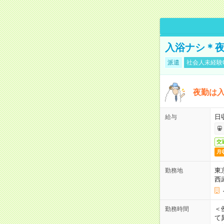
入浴ナシ＊夜
派遣
社会人未経験
夜勤は
日
給与
交
月
東
勤務地
西
＜
勤務時間
て