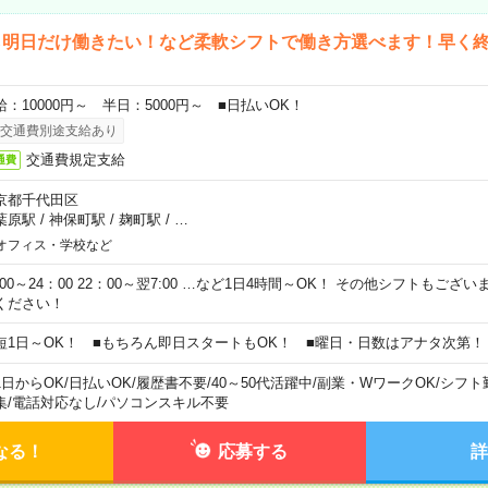
ら明日だけ働きたい！など柔軟シフトで働き方選べます！早く
給：10000円～ 半日：5000円～ ■日払いOK！
交通費別途支給あり
交通費規定支給
通費
京都千代田区
葉原駅
/
神保町駅
/
麹町駅
/
…
オフィス・学校など
0:00～24：00 22：00～翌7:00 …など1日4時間～OK！ その他シフトもござ
ください！
短1日～OK！ ■もちろん即日スタートもOK！ ■曜日・日数はアナタ次第！
1日からOK
/
日払いOK
/
履歴書不要
/
40～50代活躍中
/
副業・WワークOK
/
シフト
集
/
電話対応なし
/
パソコンスキル不要
なる！
応募する
詳