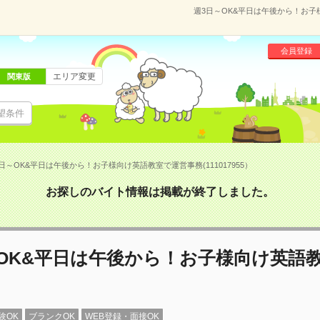
週3日～OK&平日は午後から！お子様
会員登録
エリア変更
関東版
望条件
日～OK&平日は午後から！お子様向け英語教室で運営事務(111017955）
お探しのバイト情報は掲載が終了しました。
～OK&平日は午後から！お子様向け英語
験OK
ブランクOK
WEB登録・面接OK