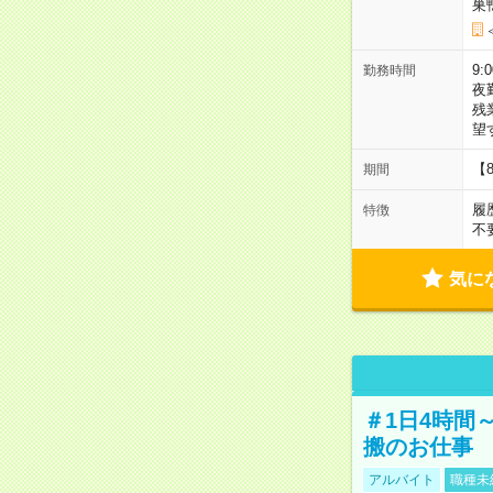
巣
9:
勤務時間
夜
残
望
【
期間
履
特徴
不
気に
＃1日4時間
搬のお仕事
アルバイト
職種未