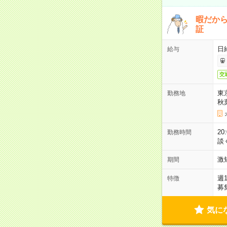
暇だか
証
日
給与
交
東
勤務地
秋
2
勤務時間
談
激
期間
週
特徴
募
気に