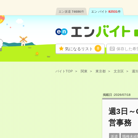
エン派遣
74686
件
エン バイト
82531
件
0
気になるリスト
保存した希
バイトTOP
関東
東京都
文京区
週3
掲載日 :
2026
/
07
/
18
週3日
営事務
派遣
職種未経