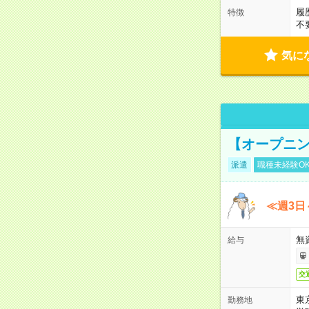
履
特徴
不
気に
【オープニン
派遣
職種未経験O
≪週3日
無
給与
交
東
勤務地