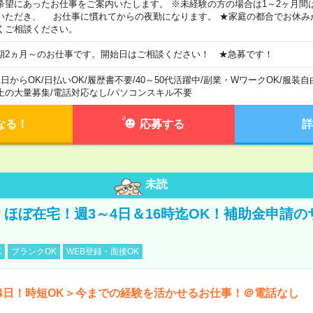
希望にあったお仕事をご案内いたします。 ※未経験の方の場合は1～2ヶ月間
いただき、 お仕事に慣れてからの夜勤になります。 ★家庭の都合でお休み
くご相談ください。
期2ヵ月～のお仕事です。開始日はご相談ください！ ★急募です！
1日からOK
/
日払いOK
/
履歴書不要
/
40～50代活躍中
/
副業・WワークOK
/
服装自
上の大量募集
/
電話対応なし
/
パソコンスキル不要
なる！
応募する
詳
未読
円＊ほぼ在宅！週3～4日＆16時迄OK！補助金申請
K
ブランクOK
WEB登録・面接OK
4日！時短OK＞今までの経験を活かせるお仕事！＠電話なし