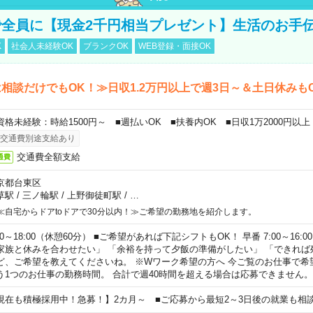
全員に【現金2千円相当プレゼント】生活のお手
K
社会人未経験OK
ブランクOK
WEB登録・面接OK
相談だけでもOK！≫日収1.2万円以上で週3日～＆土日休みも
資格未経験：時給1500円～ ■週払いOK ■扶養内OK ■日収1万2000円以上
交通費別途支給あり
交通費全額支給
通費
京都台東区
草駅
/
三ノ輪駅
/
上野御徒町駅
/
…
≪自宅からドアtoドアで30分以内！≫ご希望の勤務地を紹介します。
00～18:00（休憩60分） ■ご希望があれば下記シフトもOK！ 早番 7:00～16:00 遅
家族と休みを合わせたい」 「余裕を持って夕飯の準備がしたい」 「できれば
ど、ご希望を教えてくださいね。 ※Wワーク希望の方へ 今ご覧のお仕事で希
う1つのお仕事の勤務時間。 合計で週40時間を超える場合は応募できません。
現在も積極採用中！急募！】2カ月～ ■ご応募から最短2～3日後の就業も相