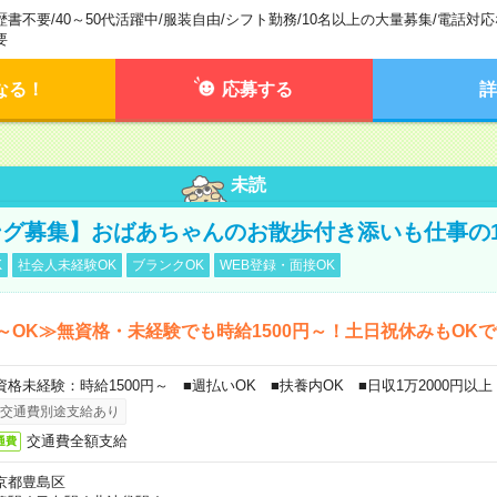
歴書不要
/
40～50代活躍中
/
服装自由
/
シフト勤務
/
10名以上の大量募集
/
電話対応
要
なる！
応募する
詳
未読
グ募集】おばあちゃんのお散歩付き添いも仕事の
K
社会人未経験OK
ブランクOK
WEB登録・面接OK
～OK≫無資格・未経験でも時給1500円～！土日祝休みもOK
資格未経験：時給1500円～ ■週払いOK ■扶養内OK ■日収1万2000円以上
交通費別途支給あり
交通費全額支給
通費
京都豊島区