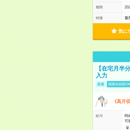
2
期間
履
特徴
気に
【在宅月半分
入力
派遣
職種未経験O
《高月収
時
給与
可