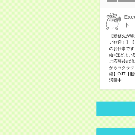
Ex
ト
【勤務先が駅
ア歓迎！】【
のお仕事です
給×ほどよい
ご応募後の流
がらラクラク
継】OJT【服
活躍中