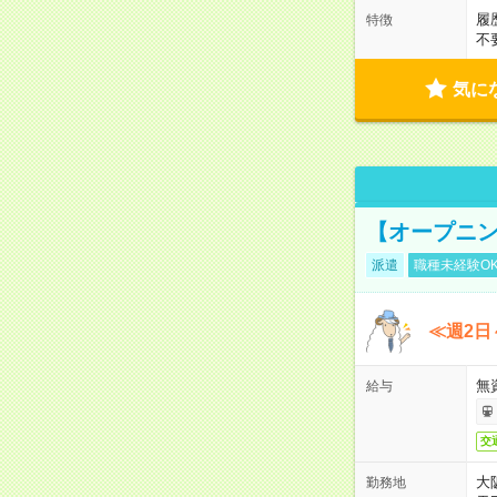
履
特徴
不
気に
【オープニン
派遣
職種未経験O
≪週2日
無
給与
交
大
勤務地