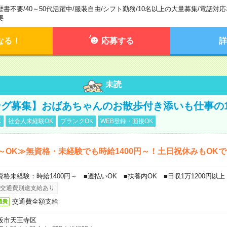
歴書不要
/
40～50代活躍中
/
服装自由
/
シフト勤務
/
10名以上の大量募集
/
電話対応
要
なる！
応募する
詳
未読
グ募集】おばあちゃんのお散歩付き添いも仕事の
K
社会人未経験OK
ブランクOK
WEB登録・面接OK
～OK≫無資格・未経験でも時給1400円～！土日祝休みもOK
資格未経験：時給1400円～ ■週払いOK ■扶養内OK ■日収1万1200円以上
交通費別途支給あり
交通費全額支給
通費
阪市天王寺区