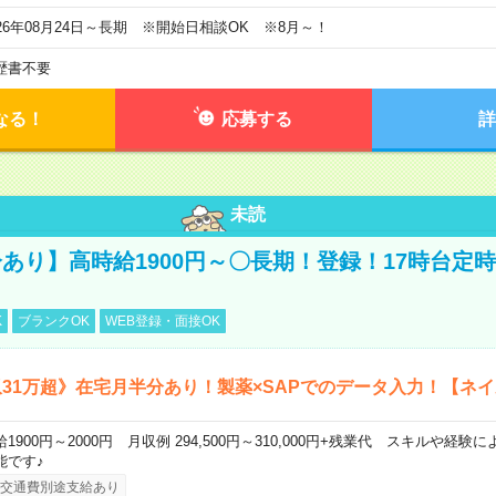
026年08月24日～長期 ※開始日相談OK ※8月～！
歴書不要
なる！
応募する
詳
未読
あり】高時給1900円～〇長期！登録！17時台定
K
ブランクOK
WEB登録・面接OK
31万超》在宅月半分あり！製薬×SAPでのデータ入力！【ネイ
給1900円～2000円 月収例 294,500円～310,000円+残業代 スキルや経
能です♪
交通費別途支給あり