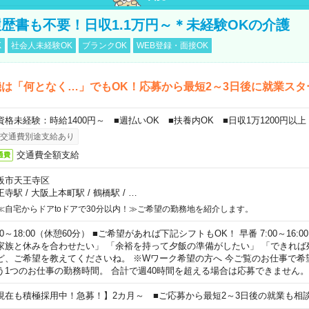
歴書も不要！日収1.1万円～＊未経験OKの介護
K
社会人未経験OK
ブランクOK
WEB登録・面接OK
は「何となく…」でもOK！応募から最短2～3日後に就業スタ
資格未経験：時給1400円～ ■週払いOK ■扶養内OK ■日収1万1200円以上
交通費別途支給あり
交通費全額支給
通費
阪市天王寺区
王寺駅
/
大阪上本町駅
/
鶴橋駅
/
…
≪自宅からドアtoドアで30分以内！≫ご希望の勤務地を紹介します。
00～18:00（休憩60分） ■ご希望があれば下記シフトもOK！ 早番 7:00～16:00 遅
家族と休みを合わせたい」 「余裕を持って夕飯の準備がしたい」 「できれば
ど、ご希望を教えてくださいね。 ※Wワーク希望の方へ 今ご覧のお仕事で希
う1つのお仕事の勤務時間。 合計で週40時間を超える場合は応募できません。
現在も積極採用中！急募！】2カ月～ ■ご応募から最短2～3日後の就業も相