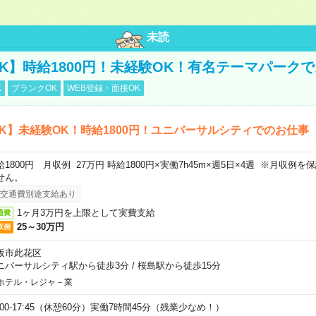
未読
K】時給1800円！未経験OK！有名テーマパーク
K
ブランクOK
WEB登録・面接OK
K】未経験OK！時給1800円！ユニバーサルシティでのお仕事
給1800円 月収例 27万円 時給1800円×実働7h45m×週5日×4週 ※月収例
せん。
交通費別途支給あり
1ヶ月3万円を上限として実費支給
通費
25～30万円
収例
阪市此花区
ニバーサルシティ駅から徒歩3分
/
桜島駅から徒歩15分
ホテル・レジャ－業
9:00-17:45（休憩60分）実働7時間45分（残業少なめ！）