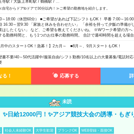
王寺駅
/
大阪上本町駅
/
鶴橋駅
/
…
≪自宅からドアtoドアで30分以内！≫ご希望の勤務地を紹介します。
00～18:00（休憩60分） ■ご希望があれば下記シフトもOK！ 早番 7:00～16:00 遅
勤 16:30～翌9:30 「家族と休みを合わせたい」 「余裕を持って夕飯の準備
業はしたくない」 など、ご希望を教えてくださいね。 ※Wワーク希望の方へ
する勤務時間と、もう1つのお仕事の勤務時間。 合計で週40時間を超える場
8月中のスタートOK！急募！】2カ月～ ■8月～、9月スタートもOK！
歴書不要
/
40～50代活躍中
/
服装自由
/
シフト勤務
/
10名以上の大量募集
/
電話対応
要
なる！
応募する
詳
未読
/3】✨日給12000円！✨アジア競技大会の誘導・も
K
社会人未経験OK
大学生歓迎
ブランクOK
WEB登録・面接OK