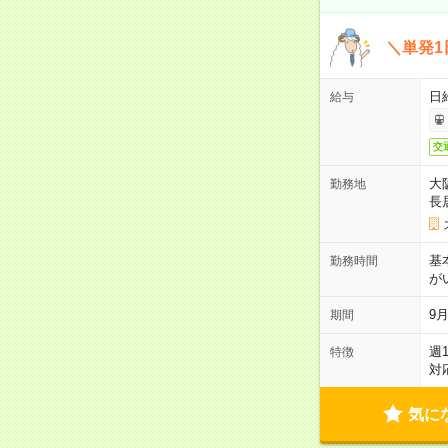
＼単発1
日給
給与
交
大
勤務地
長
基
勤務時間
が
9月
期間
週
特徴
対
気に