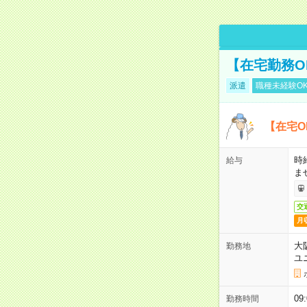
【在宅勤務O
派遣
職種未経験O
【在宅O
時
給与
ま
交
月
大
勤務地
ユ
0
勤務時間