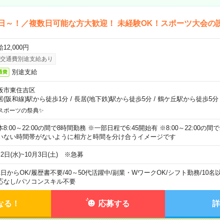
日～！／複数日可能な方大歓迎！ 未経験OK！スポーツ大会の
12,000円
交通費別途支給あり
別途支給
通費
阪市東住吉区
居(阪和線)駅から徒歩1分
/
長居(地下鉄)駅から徒歩5分
/
鶴ケ丘駅から徒歩5分
スポーツの祭典✨
本8:00～22:00の間で8時間勤務 ※一部日程で6:45開始有 ※8:00～22:00
いない時間帯がないように相方と時間を分け合うイメージです
2日(水)~10月3日(土) ※急募
1日からOK
/
履歴書不要
/
40～50代活躍中
/
副業・WワークOK
/
シフト勤務
/
10名
応なし
/
パソコンスキル不要
なる！
応募する
詳