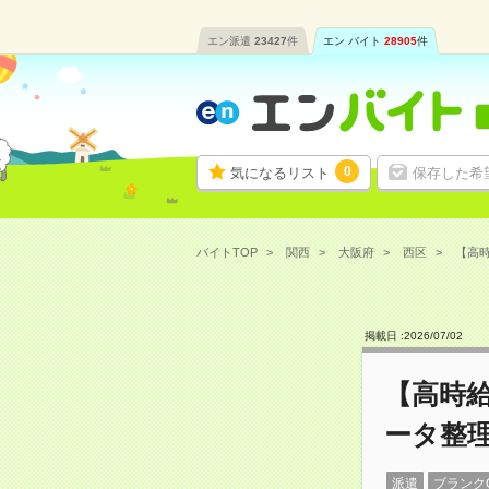
エン派遣
23427
件
エン バイト
28905
件
0
気になるリスト
保存した希
バイトTOP
関西
大阪府
西区
【高時
掲載日 :
2026
/
07
/
02
【高時給
ータ整
派遣
ブランク