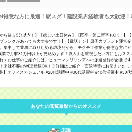
cel得意な方に最適！駅スグ！建設業界経験者も大歓迎
から徒歩5分以内！】【嬉しい土日休み】【既卒・第二新卒もOK！】【
ブランクがあっても大丈夫です！】【電話ナシ】原子力プラント運営企
。集中して業務に取り組める環境だから、モクモク作業が得意な方にピ
残業で月収31万円以上が見込めます！収入面を重視したい方にもおスス
れ＞お仕事のご紹介には、ヒューマンリソシアへの派遣登録が必要です
！来社不要のWEB登録OK！※詳細はご紹介・面談時等にお伝えいたし
装】オフィスカジュアル #20代活躍中 #30代活躍中 #40代活躍中 #50代
あなたの閲覧履歴からのオススメ
未読