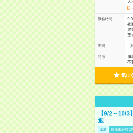
天
9:
勤務時間
夜
残
望
【
期間
履
特徴
不
気に
【9/2～10
迎
派遣
職種未経験O