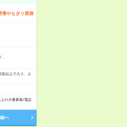
誘導やもぎり業務
/
…
の間で2名以上で入り、人
以上の大量募集
/
電話
細へ