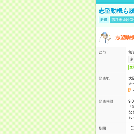
志望動機も履
派遣
職種未経験O
志望動機
無
給与
交
大
勤務地
天
9:
勤務時間
「
な
も
【
期間