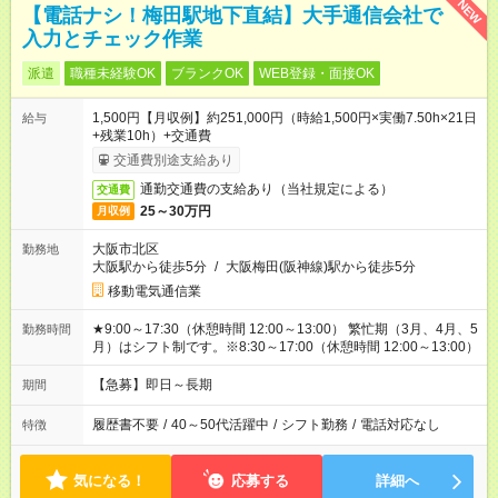
NEW
【電話ナシ！梅田駅地下直結】大手通信会社で
入力とチェック作業
派遣
職種未経験OK
ブランクOK
WEB登録・面接OK
1,500円【月収例】約251,000円（時給1,500円×実働7.50h×21日
給与
+残業10h）+交通費
交通費別途支給あり
通勤交通費の支給あり（当社規定による）
交通費
25～30万円
月収例
大阪市北区
勤務地
大阪駅から徒歩5分
/
大阪梅田(阪神線)駅から徒歩5分
移動電気通信業
★9:00～17:30（休憩時間 12:00～13:00） 繁忙期（3月、4月、5
勤務時間
月）はシフト制です。※8:30～17:00（休憩時間 12:00～13:00）
【急募】即日～長期
期間
履歴書不要
/
40～50代活躍中
/
シフト勤務
/
電話対応なし
特徴
気になる！
応募する
詳細へ