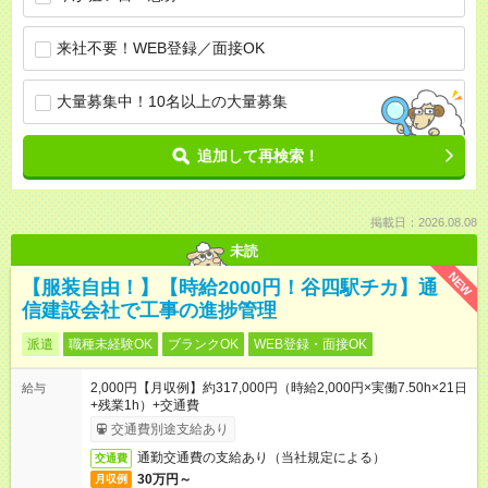
来社不要！WEB登録／面接OK
大量募集中！10名以上の大量募集
追加して再検索！
掲載日：2026.08.08
未読
NEW
【服装自由！】【時給2000円！谷四駅チカ】通
信建設会社で工事の進捗管理
派遣
職種未経験OK
ブランクOK
WEB登録・面接OK
2,000円【月収例】約317,000円（時給2,000円×実働7.50h×21日
給与
+残業1h）+交通費
交通費別途支給あり
通勤交通費の支給あり（当社規定による）
交通費
30万円～
月収例