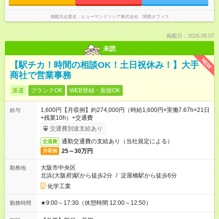
掲載元企業名
ヒューマンリソシア株式会社 関西オフィス
掲載日：2026.08.07
未読
NEW
【駅チカ！時間の相談OK！土日祝休み！】大手
商社で営業事務
派遣
ブランクOK
WEB登録・面接OK
1,600円【月収例】約274,000円（時給1,600円×実働7.67h×21日
給与
+残業10h）+交通費
交通費別途支給あり
通勤交通費の支給あり（当社規定による）
交通費
25～30万円
月収例
大阪市中央区
勤務地
北浜(大阪府)駅から徒歩2分
/
淀屋橋駅から徒歩6分
化学工業
★9:00～17:30（休憩時間 12:00～12:50）
勤務時間