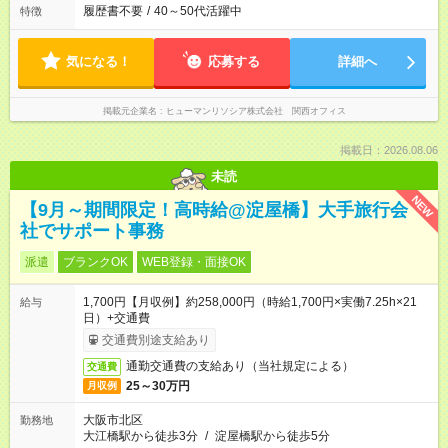
履歴書不要
/
40～50代活躍中
特徴
気になる！
応募する
詳細へ
掲載元企業名
ヒューマンリソシア株式会社 関西オフィス
掲載日：2026.08.06
未読
NEW
【9月～期間限定！高時給@淀屋橋】大手旅行会
社でサポート事務
派遣
ブランクOK
WEB登録・面接OK
1,700円【月収例】約258,000円（時給1,700円×実働7.25h×21
給与
日）+交通費
交通費別途支給あり
通勤交通費の支給あり（当社規定による）
交通費
25～30万円
月収例
大阪市北区
勤務地
大江橋駅から徒歩3分
/
淀屋橋駅から徒歩5分