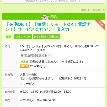
掲載元企業名
ヒューマンリソシア株式会社 関西オフィス
掲載日：2026.08.09
未読
NEW
【在宅OK！】【短期！リモートOK！電話ナ
シ！】サービス会社でデータ入力
派遣
ブランクOK
WEB登録・面接OK
1,550円【月収例】約299,000円（時給1,550円×実働8.00h×21日
給与
+残業20h）+交通費
交通費別途支給あり
通勤交通費の支給あり（当社規定による）
交通費
25～30万円
月収例
大阪市中央区
勤務地
北浜(大阪府)駅から徒歩1分
/
淀屋橋駅から徒歩7分
サービス
★9:00～18:00（休憩時間 12:00～13:00）
勤務時間
2026年8月下旬～2026/9/30
期間