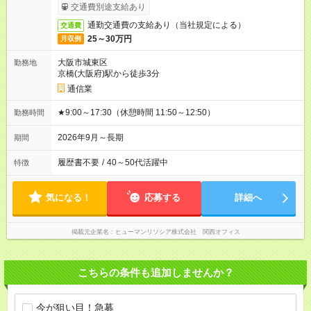
交通費別途支給あり
通勤交通費の支給あり（当社規定による）
交通費
25～30万円
月収例
大阪市城東区
勤務地
京橋(大阪府)駅から徒歩3分
通信業
★9:00～17:30（休憩時間 11:50～12:50）
勤務時間
2026年9月～長期
期間
履歴書不要
/
40～50代活躍中
特徴
気になる！
応募する
詳細へ
掲載元企業名
ヒューマンリソシア株式会社 関西オフィス
こちらの条件も追加しませんか？
今が狙い目！急募