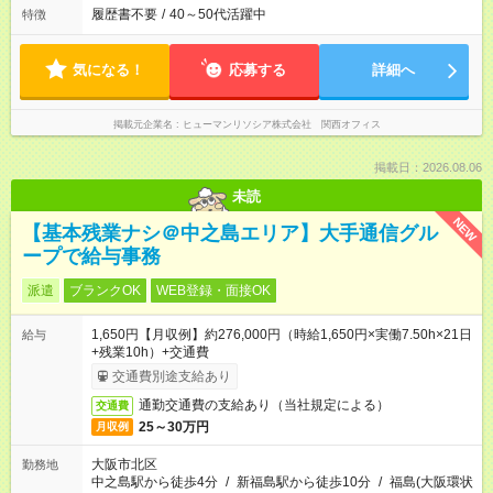
履歴書不要
/
40～50代活躍中
特徴
気になる！
応募する
詳細へ
掲載元企業名
ヒューマンリソシア株式会社 関西オフィス
掲載日：2026.08.06
未読
NEW
【基本残業ナシ＠中之島エリア】大手通信グル
ープで給与事務
派遣
ブランクOK
WEB登録・面接OK
1,650円【月収例】約276,000円（時給1,650円×実働7.50h×21日
給与
+残業10h）+交通費
交通費別途支給あり
通勤交通費の支給あり（当社規定による）
交通費
25～30万円
月収例
大阪市北区
勤務地
中之島駅から徒歩4分
/
新福島駅から徒歩10分
/
福島(大阪環状