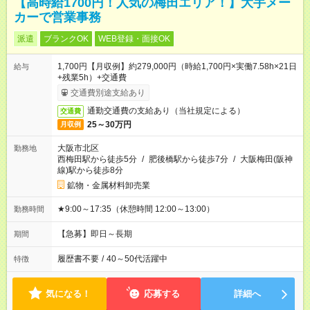
【高時給1700円！人気の梅田エリア！】大手メー
カーで営業事務
派遣
ブランクOK
WEB登録・面接OK
1,700円【月収例】約279,000円（時給1,700円×実働7.58h×21日
給与
+残業5h）+交通費
交通費別途支給あり
通勤交通費の支給あり（当社規定による）
交通費
25～30万円
月収例
大阪市北区
勤務地
西梅田駅から徒歩5分
/
肥後橋駅から徒歩7分
/
大阪梅田(阪神
線)駅から徒歩8分
鉱物・金属材料卸売業
★9:00～17:35（休憩時間 12:00～13:00）
勤務時間
【急募】即日～長期
期間
履歴書不要
/
40～50代活躍中
特徴
気になる！
応募する
詳細へ