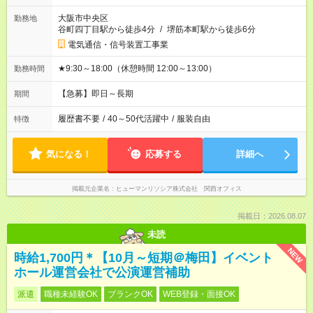
大阪市中央区
勤務地
谷町四丁目駅から徒歩4分
/
堺筋本町駅から徒歩6分
電気通信・信号装置工事業
★9:30～18:00（休憩時間 12:00～13:00）
勤務時間
【急募】即日～長期
期間
履歴書不要
/
40～50代活躍中
/
服装自由
特徴
気になる！
応募する
詳細へ
掲載元企業名
ヒューマンリソシア株式会社 関西オフィス
掲載日：2026.08.07
未読
NEW
時給1,700円＊【10月～短期＠梅田】イベント
ホール運営会社で公演運営補助
派遣
職種未経験OK
ブランクOK
WEB登録・面接OK