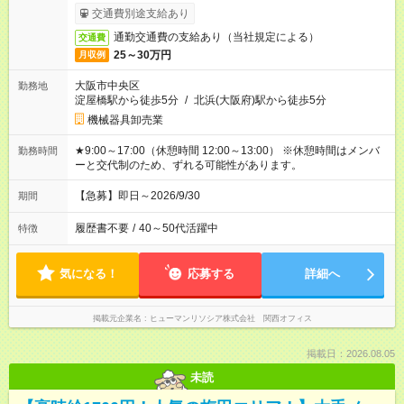
交通費別途支給あり
通勤交通費の支給あり（当社規定による）
交通費
25～30万円
月収例
大阪市中央区
勤務地
淀屋橋駅から徒歩5分
/
北浜(大阪府)駅から徒歩5分
機械器具卸売業
★9:00～17:00（休憩時間 12:00～13:00） ※休憩時間はメンバ
勤務時間
ーと交代制のため、ずれる可能性があります。
【急募】即日～2026/9/30
期間
履歴書不要
/
40～50代活躍中
特徴
気になる！
応募する
詳細へ
掲載元企業名
ヒューマンリソシア株式会社 関西オフィス
掲載日：2026.08.05
未読