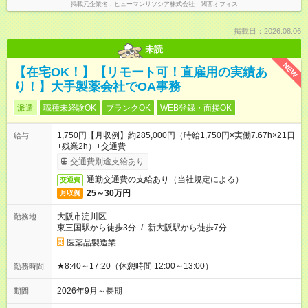
掲載元企業名
ヒューマンリソシア株式会社 関西オフィス
掲載日：2026.08.06
未読
NEW
【在宅OK！】【リモート可！直雇用の実績あ
り！】大手製薬会社でOA事務
派遣
職種未経験OK
ブランクOK
WEB登録・面接OK
1,750円【月収例】約285,000円（時給1,750円×実働7.67h×21日
給与
+残業2h）+交通費
交通費別途支給あり
通勤交通費の支給あり（当社規定による）
交通費
25～30万円
月収例
大阪市淀川区
勤務地
東三国駅から徒歩3分
/
新大阪駅から徒歩7分
医薬品製造業
★8:40～17:20（休憩時間 12:00～13:00）
勤務時間
2026年9月～長期
期間