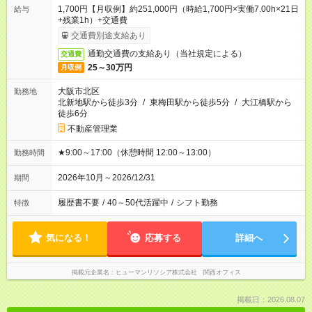
1,700円【月収例】約251,000円（時給1,700円×実働7.00h×21日
給与
+残業1h）+交通費
交通費別途支給あり
通勤交通費の支給あり（当社規定による）
交通費
25～30万円
月収例
大阪市北区
勤務地
北新地駅から徒歩3分
/
東梅田駅から徒歩5分
/
大江橋駅から
徒歩6分
不動産管理業
★9:00～17:00（休憩時間 12:00～13:00）
勤務時間
2026年10月～2026/12/31
期間
履歴書不要
/
40～50代活躍中
/
シフト勤務
特徴
気になる！
応募する
詳細へ
掲載元企業名
ヒューマンリソシア株式会社 関西オフィス
掲載日：2026.08.07