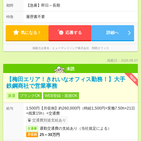
【急募】即日～長期
期間
履歴書不要
特徴
気になる！
応募する
詳細へ
掲載元企業名
ヒューマンリソシア株式会社 関西オフィス
掲載日：2026.08.07
未読
NEW
【梅田エリア！きれいなオフィス勤務！】大手
鉄鋼商社で営業事務
派遣
ブランクOK
WEB登録・面接OK
1,500円【月収例】約260,000円（時給1,500円×実働7.50h×21日
給与
+残業15h）+交通費
交通費別途支給あり
通勤交通費の支給あり（当社規定による）
交通費
25～30万円
月収例