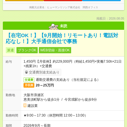
掲載元企業名
ヒューマンリソシア株式会社 関西オフィス
掲載日：2026.08.05
未読
【在宅OK！】【9月開始！リモートあり！電話対
応なし！】大手通信会社で事務
派遣
ブランクOK
WEB登録・面接OK
1,450円【月収例】約229,000円（時給1,450円×実働7.50h×21日
給与
+残業1h）+交通費
交通費別途支給あり
通勤交通費の支給あり（当社規定による）
交通費
20～25万円
月収例
大阪市浪速区
勤務地
恵美須町駅から徒歩1分
/
今宮戎駅から徒歩9分
建設業
★9:00～17:30（休憩時間 12:00～13:00）
勤務時間
2026年9月～長期
期間