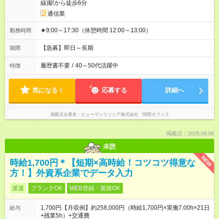
線)駅から徒歩6分
通信業
★9:00～17:30（休憩時間 12:00～13:00）
勤務時間
【急募】即日～長期
期間
履歴書不要
/
40～50代活躍中
特徴
気になる！
応募する
詳細へ
掲載元企業名
ヒューマンリソシア株式会社 関西オフィス
掲載日：2026.08.06
未読
NEW
時給1,700円＊【短期×高時給！コツコツ得意な
方！】外資系企業でデータ入力
派遣
ブランクOK
WEB登録・面接OK
1,700円【月収例】約258,000円（時給1,700円×実働7.00h×21日
給与
+残業5h）+交通費