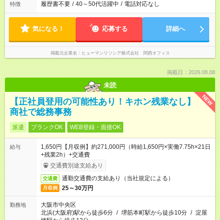
履歴書不要
/
40～50代活躍中
/
電話対応なし
特徴
気になる！
応募する
詳細へ
掲載元企業名
ヒューマンリソシア株式会社 関西オフィス
掲載日：2026.08.08
未読
NEW
【正社員登用の可能性あり！キホン残業なし】
商社で総務事務
派遣
ブランクOK
WEB登録・面接OK
1,650円【月収例】約271,000円（時給1,650円×実働7.75h×21日
給与
+残業2h）+交通費
交通費別途支給あり
通勤交通費の支給あり（当社規定による）
交通費
25～30万円
月収例
大阪市中央区
勤務地
北浜(大阪府)駅から徒歩6分
/
堺筋本町駅から徒歩10分
/
淀屋