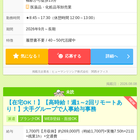
橋駅から徒歩13分
医薬品・化粧品等卸売業
★8:45～17:30（休憩時間 12:00～13:00）
勤務時間
2026年9月～長期
期間
履歴書不要
/
40～50代活躍中
特徴
気になる！
応募する
詳細へ
掲載元企業名
ヒューマンリソシア株式会社 関西オフィス
掲載日：2026.08.08
未読
NEW
【在宅OK！】【高時給！週1～2回リモートあ
り！】大手グループで人事給与事務
派遣
ブランクOK
WEB登録・面接OK
1,700円【月収例】約269,000円（時給1,700円×実働7.50h×21日
給与
+残業1h）+交通費