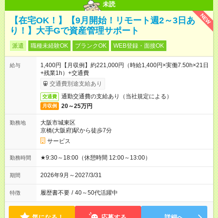
未読
NEW
【在宅OK！】【9月開始！リモート週2～3日あ
り！】大手Gで資産管理サポート
派遣
職種未経験OK
ブランクOK
WEB登録・面接OK
1,400円【月収例】約221,000円（時給1,400円×実働7.50h×21日
給与
+残業1h）+交通費
交通費別途支給あり
通勤交通費の支給あり（当社規定による）
交通費
20～25万円
月収例
大阪市城東区
勤務地
京橋(大阪府)駅から徒歩7分
サービス
★9:30～18:00（休憩時間 12:00～13:00）
勤務時間
2026年9月～2027/3/31
期間
履歴書不要
/
40～50代活躍中
特徴
気になる！
応募する
詳細へ