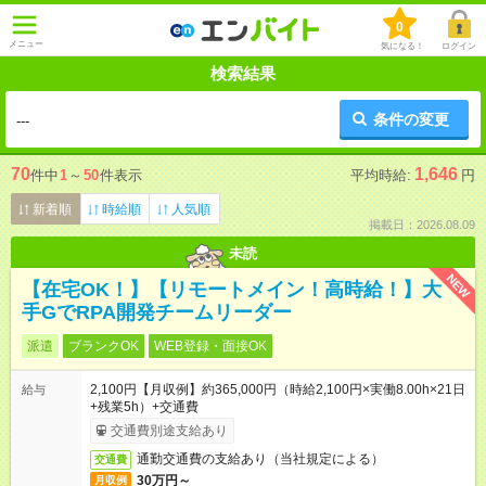
0
メニュー
気になる！
ログイン
検索結果
条件の変更
---
70
1,646
件中
1
～
50
件表示
平均時給:
円
新着順
時給順
人気順
掲載日：2026.08.09
未読
NEW
【在宅OK！】【リモートメイン！高時給！】大
手GでRPA開発チームリーダー
派遣
ブランクOK
WEB登録・面接OK
2,100円【月収例】約365,000円（時給2,100円×実働8.00h×21日
給与
+残業5h）+交通費
交通費別途支給あり
通勤交通費の支給あり（当社規定による）
交通費
30万円～
月収例