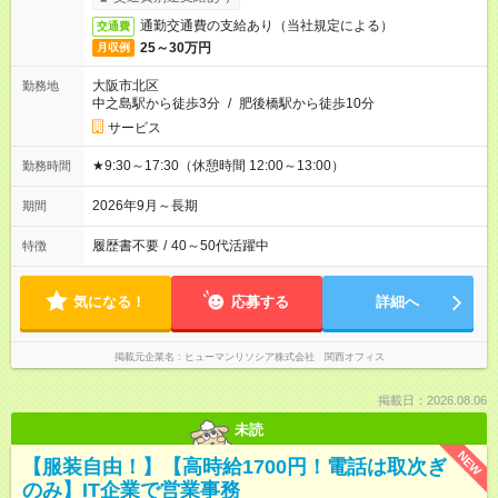
通勤交通費の支給あり（当社規定による）
交通費
25～30万円
月収例
大阪市北区
勤務地
中之島駅から徒歩3分
/
肥後橋駅から徒歩10分
サービス
★9:30～17:30（休憩時間 12:00～13:00）
勤務時間
2026年9月～長期
期間
履歴書不要
/
40～50代活躍中
特徴
気になる！
応募する
詳細へ
掲載元企業名
ヒューマンリソシア株式会社 関西オフィス
掲載日：2026.08.06
未読
NEW
【服装自由！】【高時給1700円！電話は取次ぎ
のみ】IT企業で営業事務