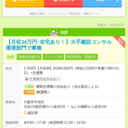
掲載元企業名
ヒューマンリソシア株式会社 関西オフィス
掲載日：2026.08.07
未読
NEW
【月収34万円↑在宅あり！】大手建設コンサル
環境部門で事務
派遣
職種未経験OK
ブランクOK
WEB登録・面接OK
2,200円【月収例】約346,000円（時給2,200円×実働7.50h×21
給与
日）+交通費
交通費別途支給あり
通勤交通費の支給あり（当社規定による）
交通費
30万円～
月収例
大阪市中央区
勤務地
北浜(大阪府)駅から徒歩5分
/
なにわ橋駅から徒歩3分
建設業
★9:00～17:30（休憩時間 11:50～12:50）
勤務時間