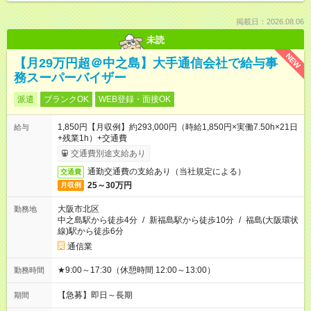
掲載日：2026.08.06
未読
NEW
【月29万円超＠中之島】大手通信会社で給与事
務スーパーバイザー
派遣
ブランクOK
WEB登録・面接OK
1,850円【月収例】約293,000円（時給1,850円×実働7.50h×21日
給与
+残業1h）+交通費
交通費別途支給あり
通勤交通費の支給あり（当社規定による）
交通費
25～30万円
月収例
大阪市北区
勤務地
中之島駅から徒歩4分
/
新福島駅から徒歩10分
/
福島(大阪環状
線)駅から徒歩6分
通信業
★9:00～17:30（休憩時間 12:00～13:00）
勤務時間
【急募】即日～長期
期間