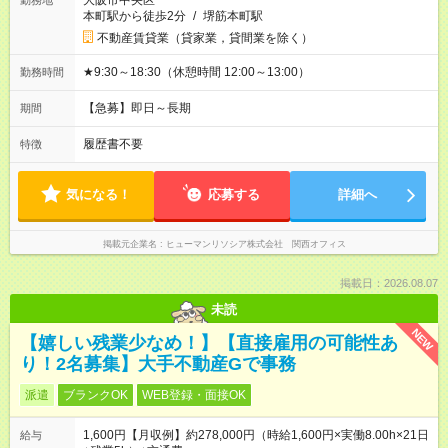
大阪市中央区
勤務地
本町駅から徒歩2分
/
堺筋本町駅
不動産賃貸業（貸家業，貸間業を除く）
★9:30～18:30（休憩時間 12:00～13:00）
勤務時間
【急募】即日～長期
期間
履歴書不要
特徴
気になる！
応募する
詳細へ
掲載元企業名
ヒューマンリソシア株式会社 関西オフィス
掲載日：2026.08.07
未読
NEW
【嬉しい残業少なめ！】【直接雇用の可能性あ
り！2名募集】大手不動産Gで事務
派遣
ブランクOK
WEB登録・面接OK
1,600円【月収例】約278,000円（時給1,600円×実働8.00h×21日
給与