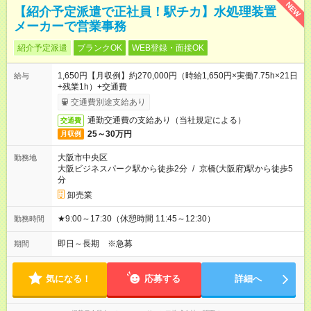
NEW
【紹介予定派遣で正社員！駅チカ】水処理装置
メーカーで営業事務
紹介予定派遣
ブランクOK
WEB登録・面接OK
1,650円【月収例】約270,000円（時給1,650円×実働7.75h×21日
給与
+残業1h）+交通費
交通費別途支給あり
通勤交通費の支給あり（当社規定による）
交通費
25～30万円
月収例
大阪市中央区
勤務地
大阪ビジネスパーク駅から徒歩2分
/
京橋(大阪府)駅から徒歩5
分
卸売業
★9:00～17:30（休憩時間 11:45～12:30）
勤務時間
即日～長期 ※急募
期間
気になる！
応募する
詳細へ