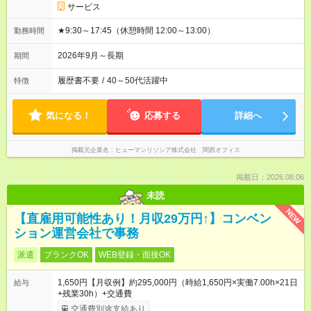
サービス
★9:30～17:45（休憩時間 12:00～13:00）
勤務時間
2026年9月～長期
期間
履歴書不要
/
40～50代活躍中
特徴
気になる！
応募する
詳細へ
掲載元企業名
ヒューマンリソシア株式会社 関西オフィス
掲載日：2026.08.06
未読
NEW
【直雇用可能性あり！月収29万円↑】コンベン
ション運営会社で事務
派遣
ブランクOK
WEB登録・面接OK
1,650円【月収例】約295,000円（時給1,650円×実働7.00h×21日
給与
+残業30h）+交通費
交通費別途支給あり