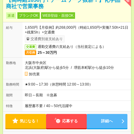
【高時給1650円！チームワーク抜群！】化学品
商社で営業事務
派遣
ブランクOK
WEB登録・面接OK
1,650円【月収例】約268,000円（時給1,650円×実働7.50h×21日
給与
+残業5h）+交通費
交通費別途支給あり
通勤交通費の支給あり（当社規定による）
交通費
25～30万円
月収例
大阪市中央区
勤務地
北浜(大阪府)駅から徒歩5分
/
堺筋本町駅から徒歩10分
卸売業
★9:00～17:30（休憩時間 12:00～13:00）
勤務時間
即日～長期 ※急募
期間
履歴書不要
/
40～50代活躍中
特徴
気になる！
応募する
詳細へ