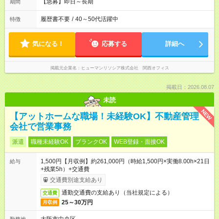
【急募】即日～長期
期間
履歴書不要
/
40～50代活躍中
特徴
気になる！
応募する
詳細へ
掲載元企業名
ヒューマンリソシア株式会社 関西オフィス
掲載日：2026.08.07
未読
NEW
【アットホームな職場！未経験OK】不動産管理
会社で営業事務
派遣
職種未経験OK
ブランクOK
WEB登録・面接OK
1,500円【月収例】約261,000円（時給1,500円×実働8.00h×21日
給与
+残業5h）+交通費
交通費別途支給あり
通勤交通費の支給あり（当社規定による）
交通費
25～30万円
月収例