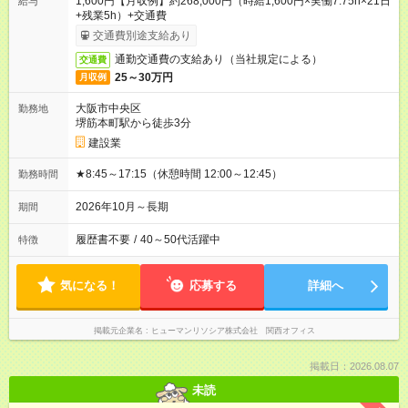
1,600円【月収例】約268,000円（時給1,600円×実働7.75h×21日
給与
+残業5h）+交通費
交通費別途支給あり
通勤交通費の支給あり（当社規定による）
交通費
25～30万円
月収例
大阪市中央区
勤務地
堺筋本町駅から徒歩3分
建設業
★8:45～17:15（休憩時間 12:00～12:45）
勤務時間
2026年10月～長期
期間
履歴書不要
/
40～50代活躍中
特徴
気になる！
応募する
詳細へ
掲載元企業名
ヒューマンリソシア株式会社 関西オフィス
掲載日：2026.08.07
未読