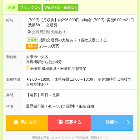
派遣
ブランクOK
WEB登録・面接OK
1,700円【月収例】約296,000円（時給1,700円×実働8.00h×21日
給与
+残業5h）+交通費
交通費別途支給あり
通勤交通費の支給あり（当社規定による）
交通費
25～30万円
月収例
大阪市中央区
勤務地
長堀橋駅から徒歩4分
医療用機械器具・医療用品製造業
★9:00～18:00（休憩時間 12:00～13:00） ※休憩時間は前後す
勤務時間
る可能性あり
【急募】即日～長期
期間
履歴書不要
/
40～50代活躍中
/
服装自由
特徴
気になる！
応募する
詳細へ
掲載元企業名
ヒューマンリソシア株式会社 関西オフィス