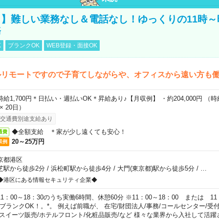
】難しい業務なし＆電話なし！ゆっくりの11時～
務
K
ブランクOK
WEB登録・面接OK
ルリモートですので子育てしながらや、オフィスから遠い方も
時給1,700円＊日払い・週払いOK＊昇給あり♪【月収例】 ・約204,000円 （時給1
 × 20日）
交通費別途支給あり
◆全額支給 ＊家が少し遠くても安心！
通費
20～25万円
収例
京都港区
芝駅から徒歩2分
/
浜松町駅から徒歩4分
/
大門(東京都)駅から徒歩5分
/
…
◆港区にある情報セキュリティ企業◆
11：00～18：30のうち実働6時間、休憩60分 ※11：00～18：00 または 11
。ブランクOK！。*。 例えば前職が、 在宅/財団法人/事務/コールセンター/受
 スイーツ販売/ホテルフロント/化粧品販売/など 様々な業界から入社して活躍