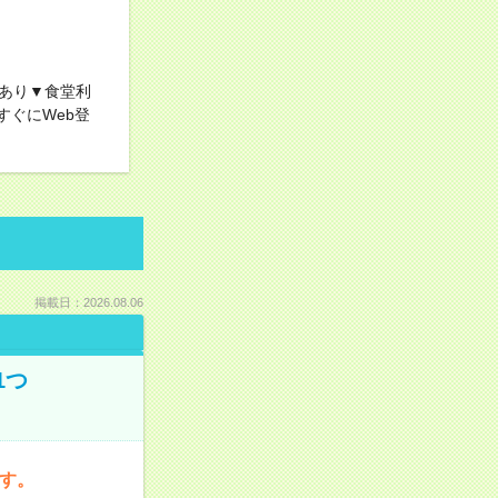
あり▼食堂利
すぐにWeb登
掲載日：2026.08.06
1つ
です。