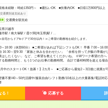
資格未経験：時給1350円～ ■週払いOK ■扶養内OK ■日収1万800円以上
交通費別途支給あり
交通費全額支給
通費
玉県川越市
越市駅
/
南大塚駅
/
霞ケ関(埼玉県)駅
/
…
≪自宅からドアtoドアで30分以内！≫ご希望の勤務地を紹介します。
00～18:00（休憩60分） ■ご希望があれば下記シフトもOK！ 早番 7:00～16:00 遅
勤 16:30～翌9:30 「家族と休みを合わせたい」 「余裕を持って夕飯の準備
業はしたくない」 など、ご希望を教えてくださいね。 ※Wワーク希望の方へ
する勤務時間と、もう1つのお仕事の勤務時間。 合計で週40時間を超える場
8月中のスタートOK！急募！】2カ月～ ■ご応募から最短2～3日後に就業が
歴書不要
/
40～50代活躍中
/
服装自由
/
シフト勤務
/
10名以上の大量募集
/
電話対応
要
なる！
応募する
詳