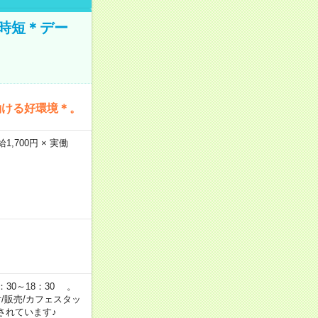
時短＊デー
働ける好環境＊。
,700円 × 実働
：30～18：30 。
付/販売/カフェスタッ
されています♪