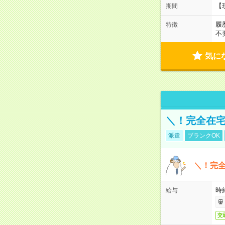
【
期間
履
特徴
不
気に
＼！完全在宅
派遣
ブランクOK
＼！完全
時
給与
交