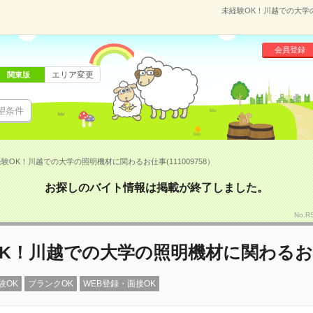
未経験OK！川越での大学の
会員登録
エリア変更
関東版
望条件
験OK！川越での大学の照明機材に関わるお仕事(111009758）
お探しのバイト情報は掲載が終了しました。
No.R
OK！川越での大学の照明機材に関わる
験OK
ブランクOK
WEB登録・面接OK