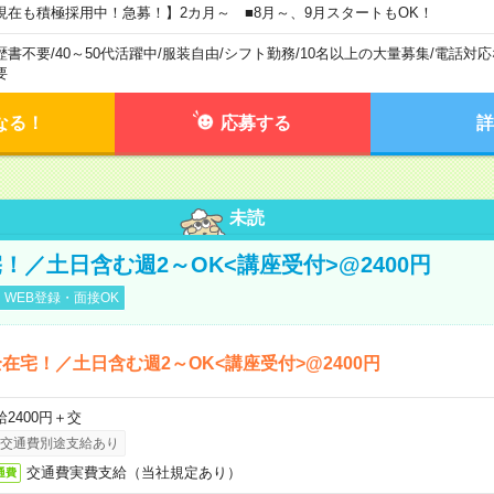
現在も積極採用中！急募！】2カ月～ ■8月～、9月スタートもOK！
歴書不要
/
40～50代活躍中
/
服装自由
/
シフト勤務
/
10名以上の大量募集
/
電話対応
要
なる！
応募する
詳
未読
！／土日含む週2～OK<講座受付>@2400円
WEB登録・面接OK
在宅！／土日含む週2～OK<講座受付>@2400円
給2400円＋交
交通費別途支給あり
交通費実費支給（当社規定あり）
通費