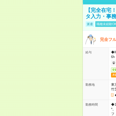
【完全在宅！
タ入力・事
派遣
職種未経験O
完全フ
◆
給与
6h
交
月
東
勤務地
竹
◆
勤務時間
*
フ