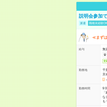
説明会参加で
派遣
職種未経験O
≪まずは
無
給与
交
千
勤務地
京
9:
勤務時間
「
な
も