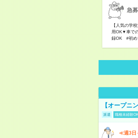
急募
【人気の学校
用OK▼車で
録OK #初め
【オープニン
派遣
職種未経験O
≪週3日