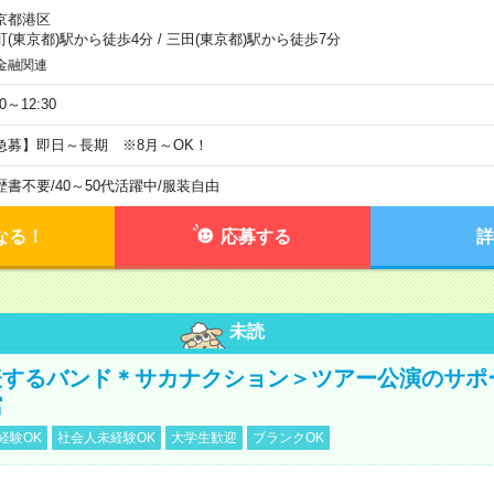
京都港区
町(東京都)駅から徒歩4分
/
三田(東京都)駅から徒歩7分
金融関連
30～12:30
急募】即日～長期 ※8月～OK！
歴書不要
/
40～50代活躍中
/
服装自由
なる！
応募する
詳
未読
表するバンド＊サカナクション＞ツアー公演のサポ
館
経験OK
社会人未経験OK
大学生歓迎
ブランクOK