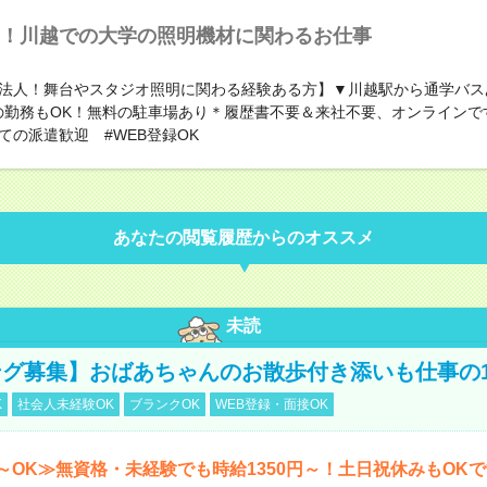
！川越での大学の照明機材に関わるお仕事
法人！舞台やスタジオ照明に関わる経験ある方】▼川越駅から通学バス
の勤務もOK！無料の駐車場あり＊履歴書不要＆来社不要、オンラインで
ての派遣歓迎 #WEB登録OK
あなたの閲覧履歴からのオススメ
未読
グ募集】おばあちゃんのお散歩付き添いも仕事の
K
社会人未経験OK
ブランクOK
WEB登録・面接OK
～OK≫無資格・未経験でも時給1350円～！土日祝休みもOK