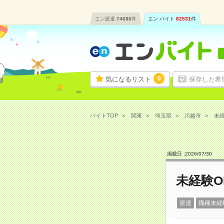
エン派遣
74686
件
エン バイト
82531
件
0
気になるリスト
保存した希
バイトTOP
関東
埼玉県
川越市
未経
掲載日 :
2026
/
07
/
30
未経験
派遣
職種未経