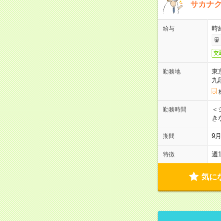
サカナク
時
給与
交
東
勤務地
九
＜シ
勤務時間
き
9
期間
週
特徴
気に