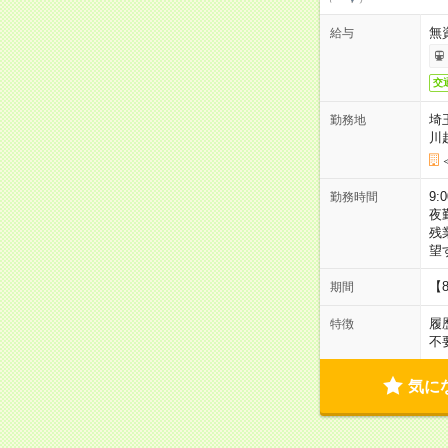
無
給与
交
埼
勤務地
川
9:
勤務時間
夜
残
望
【
期間
履
特徴
不
気に