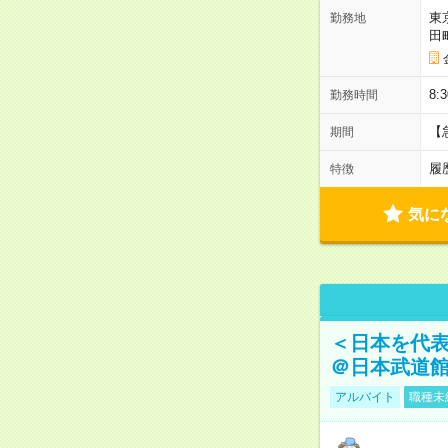
東
勤務地
田
8:
勤務時間
【
期間
履
特徴
気に
＜日本を代
＠日本武道
アルバイト
職種未