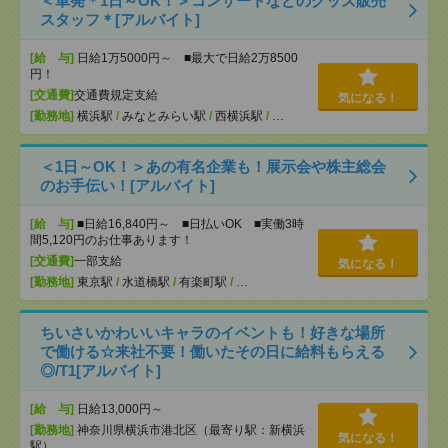
＜単発＊1日～OK！＞コンサートなどのグッズ販売
スタッフ＊[アルバイト]
[給 与]
日給1万5000円～ ■最大で日給2万8500
円！
[交通費]
交通費規定支給
気になる！
[勤務地]
横浜駅
/
みなとみらい駅
/
西横浜駅
/
…
＜1日～OK！＞あの有名企業も！展示会や株主総会
のお手伝い！[アルバイト]
[給 与]
■日給16,840円～ ■日払いOK ■実働3時
間5,120円のお仕事あります！
[交通費]
一部支給
気になる！
[勤務地]
東京駅
/
水道橋駅
/
有楽町駅
/
…
ちいさいかわいいキャラのイベントも！好きな場所
で働ける☆来社不要！働いたその日に給料もらえる
◎/T1[アルバイト]
[給 与]
日給13,000円～
[勤務地]
神奈川県横浜市港北区（最寄り駅：新横浜
気になる！
駅）