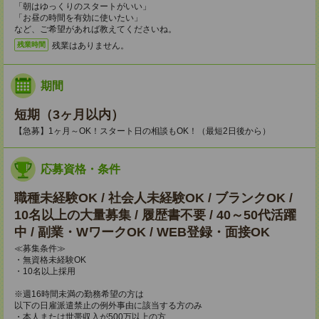
「朝はゆっくりのスタートがいい」
「お昼の時間を有効に使いたい」
など、ご希望があれば教えてくださいね。
残業はありません。
残業時間
期間
短期（3ヶ月以内）
【急募】1ヶ月～OK！スタート日の相談もOK！（最短2日後から）
応募資格・条件
職種未経験OK / 社会人未経験OK / ブランクOK /
10名以上の大量募集 / 履歴書不要 / 40～50代活躍
中 / 副業・WワークOK / WEB登録・面接OK
≪募集条件≫
・無資格未経験OK
・10名以上採用
※週16時間未満の勤務希望の方は
以下の日雇派遣禁止の例外事由に該当する方のみ
・本人または世帯収入が500万以上の方