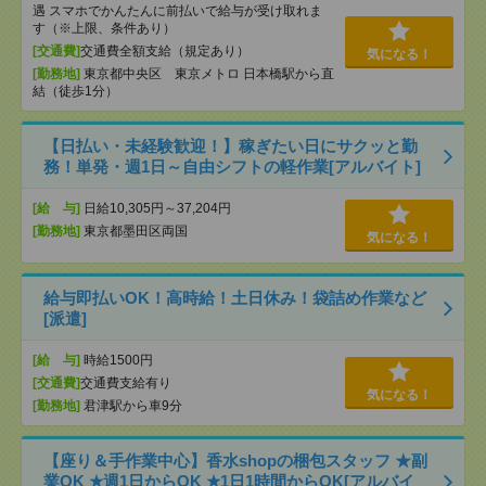
遇 スマホでかんたんに前払いで給与が受け取れま
す（※上限、条件あり）
[交通費]
交通費全額支給（規定あり）
気になる！
[勤務地]
東京都中央区 東京メトロ 日本橋駅から直
結（徒歩1分）
【日払い・未経験歓迎！】稼ぎたい日にサクッと勤
務！単発・週1日～自由シフトの軽作業[アルバイト]
[給 与]
日給10,305円～37,204円
[勤務地]
東京都墨田区両国
気になる！
給与即払いOK！高時給！土日休み！袋詰め作業など
[派遣]
[給 与]
時給1500円
[交通費]
交通費支給有り
気になる！
[勤務地]
君津駅から車9分
【座り＆手作業中心】香水shopの梱包スタッフ ★副
業OK ★週1日からOK ★1日1時間からOK[アルバイ