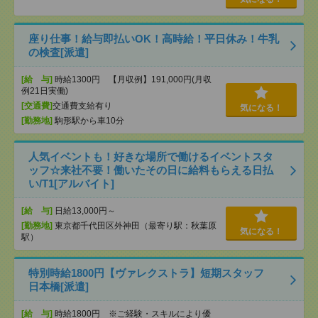
座り仕事！給与即払いOK！高時給！平日休み！牛乳
の検査[派遣]
[給 与]
時給1300円 【月収例】191,000円(月収
例21日実働)
[交通費]
交通費支給有り
気になる！
[勤務地]
駒形駅から車10分
人気イベントも！好きな場所で働けるイベントスタ
ッフ☆来社不要！働いたその日に給料もらえる日払
い/T1[アルバイト]
[給 与]
日給13,000円～
[勤務地]
東京都千代田区外神田（最寄り駅：秋葉原
気になる！
駅）
特別時給1800円【ヴァレクストラ】短期スタッフ
日本橋[派遣]
[給 与]
時給1800円 ※ご経験・スキルにより優