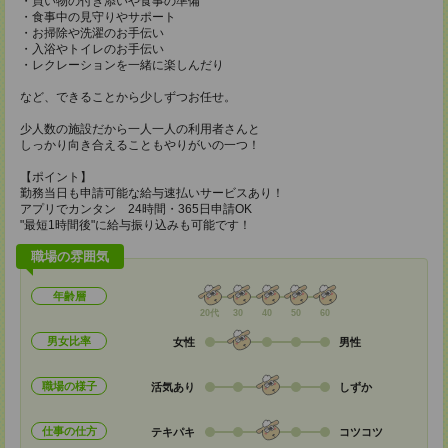
・買い物の付き添いや食事の準備
・食事中の見守りやサポート
・お掃除や洗濯のお手伝い
・入浴やトイレのお手伝い
・レクレーションを一緒に楽しんだり
など、できることから少しずつお任せ。
少人数の施設だから一人一人の利用者さんと
しっかり向き合えることもやりがいの一つ！
【ポイント】
勤務当日も申請可能な給与速払いサービスあり！
アプリでカンタン 24時間・365日申請OK
"最短1時間後"に給与振り込みも可能です！
職場の雰囲気
年齢層
20代
30
40
50
60
男女比率
女性
男性
職場の様子
活気あり
しずか
仕事の仕方
テキパキ
コツコツ