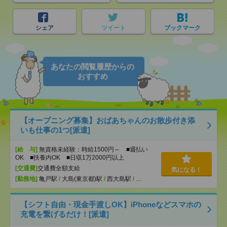
シェア
ツイート
ブックマーク
あなたの閲覧履歴からの
おすすめ
【オープニング募集】おばあちゃんのお散歩付き添
いも仕事の1つ[派遣]
[給 与]
無資格未経験：時給1500円～ ■週払い
OK ■扶養内OK ■日収1万2000円以上
[交通費]
交通費全額支給
気になる！
[勤務地]
亀戸駅
/
大島(東京都)駅
/
西大島駅
/
…
【シフト自由・現金手渡しOK】iPhoneなどスマホの
充電を繋げるだけ！[派遣]