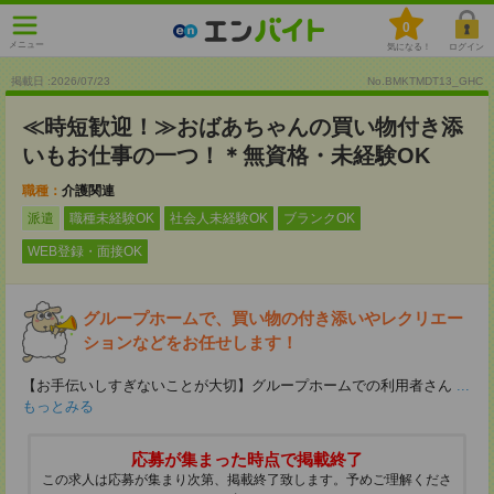
0
メニュー
気になる！
ログイン
掲載日 :2026
/
07
/
23
No.BMKTMDT13_GHC
≪時短歓迎！≫おばあちゃんの買い物付き添
いもお仕事の一つ！＊無資格・未経験OK
職種：
介護関連
派遣
職種未経験OK
社会人未経験OK
ブランクOK
WEB登録・面接OK
グループホームで、買い物の付き添いやレクリエー
ションなどをお任せします！
【お手伝いしすぎないことが大切】グループホームでの利用者さん
...
もっとみる
応募が集まった時点で掲載終了
この求人は応募が集まり次第、掲載終了致します。予めご理解くださ