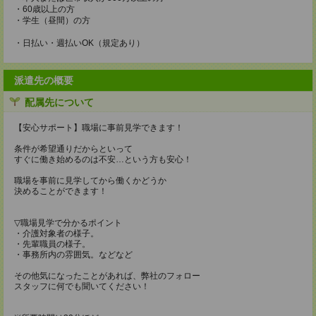
・60歳以上の方
・学生（昼間）の方
・日払い・週払いOK（規定あり）
派遣先の概要
配属先について
【安心サポート】職場に事前見学できます！
条件が希望通りだからといって
すぐに働き始めるのは不安…という方も安心！
職場を事前に見学してから働くかどうか
決めることができます！
▽職場見学で分かるポイント
・介護対象者の様子。
・先輩職員の様子。
・事務所内の雰囲気。などなど
その他気になったことがあれば、弊社のフォロー
スタッフに何でも聞いてください！