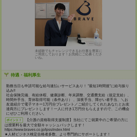
未経験でもチャレンジできるお仕事を豊富に
ご用意しております！お気軽にご応募くださ
いね。
待遇・福利厚生
勤務当日も申請可能な給与速払いサービスあり！ "最短1時間後"に給与振り
込み!!
社会保険完備、有給休暇、健康診断、年末調整、交通費支給（規定支給）、
時間外手当、育休取得可能（条件あり） 、深夜手当、障がい者手当、＼お
友達紹介で電子マネー1万円分プレゼント／ご紹介してくれたあなたとお友
達両方にプレゼントします！一人に付き1万円分もらえますので、この機会
にぜひご利用ください。
【介護の資格取得支援制度】当社にてご就業中のご希望の方に
ポイント！
は授業料を最大で全額キャッシュバックします！
https://www.braves.co.jp/lpss/index.html
★人材ビジネス検定合格者多数、より専門的にサポートします！