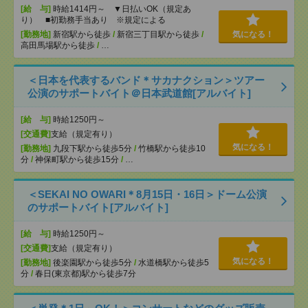
[給 与]
時給1414円～ ▼日払いOK（規定あ
り） ■初勤務手当あり ※規定による
[勤務地]
新宿駅から徒歩
/
新宿三丁目駅から徒歩
/
気になる！
高田馬場駅から徒歩
/
…
＜日本を代表するバンド＊サカナクション＞ツアー
公演のサポートバイト＠日本武道館[アルバイト]
[給 与]
時給1250円～
[交通費]
支給（規定有り）
気になる！
[勤務地]
九段下駅から徒歩5分
/
竹橋駅から徒歩10
分
/
神保町駅から徒歩15分
/
…
＜SEKAI NO OWARI＊8月15日・16日＞ドーム公演
のサポートバイト[アルバイト]
[給 与]
時給1250円～
[交通費]
支給（規定有り）
気になる！
[勤務地]
後楽園駅から徒歩5分
/
水道橋駅から徒歩5
分
/
春日(東京都)駅から徒歩7分