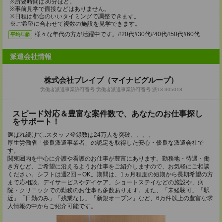
※所要時間は30分ほど。
※事前見学で面接などはありません。
※日程は都合のいいタイミングで調整できます。
※ご希望に合わせて複数の施設を見学できます。
様々な年代の方が活躍中です。#20代#30代#40代#50代#60代
平均年齢
派遣会社情報
株式会社ブレイブ（マイナビグループ）
労働者派遣事業許可番号:労働者派遣事業許可番号:派13-305018
スピード対応＆豊富な案件数で、あなたのお仕事探し
をサポート！
選ばれ続けて..スタッフ登録数は24万人を突破、、、、
厚生労働省「優良派遣事業者」の認定を取得した安心・優良な派遣会社で
す。
関東圏内を中心に介護や看護のお仕事が豊富にあります。勤務地・待遇・働
き方など、ご希望に沿えるようお仕事をご紹介しますので、お気軽にご相談
ください。シフトは週2回～OK。期間は、1ヵ月程度の短期から長期希望の方
まで応相談。デイサービスやデイケア、ショートステイなどの施設や、病
院・クリニックでの勤務のお仕事も多数あります。また、「未経験可」「駅
近」「日勤のみ」「残業なし」「新規オープン」など、6万件以上の豊富な求
人情報の中からご紹介可能です。