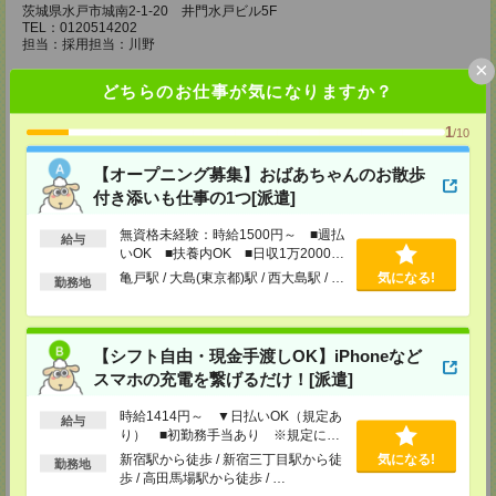
茨城県水戸市城南2-1-20 井門水戸ビル5F
TEL：0120514202
担当：採用担当：川野
×
【MD柏支店】
どちらのお仕事が気になりますか？
〒277-0852
千葉県柏市旭町1-12-2 エレル柏ビル6F
1
TEL：0120514202
/10
担当：採用担当：渡辺
【オープニング募集】おばあちゃんのお散歩
【MD千葉支店】
付き添いも仕事の1つ[派遣]
〒260-0015
千葉県千葉市中央区富士見1-15-9 朝日生命千葉ビル4F
無資格未経験：時給1500円～ ■週払
給与
いOK ■扶養内OK ■日収1万2000円
TEL：0120514202
担当：採用担当：椿森
以上
亀戸駅 / 大島(東京都)駅 / 西大島駅 / …
気になる!
勤務地
【MD東京支店】
〒163-0630
東京都新宿区西新宿1-25-1 新宿センタービル30F
【シフト自由・現金手渡しOK】iPhoneなど
TEL：0120514202
担当：採用担当：三輪
スマホの充電を繋げるだけ！[派遣]
【MD新宿支店】
時給1414円～ ▼日払いOK（規定あ
給与
〒163-0630
り） ■初勤務手当あり ※規定によ
東京都新宿区西新宿1-25-1 新宿センタービル30F
る
新宿駅から徒歩 / 新宿三丁目駅から徒
気になる!
勤務地
TEL：0120514202
歩 / 高田馬場駅から徒歩 / …
担当：採用担当：西川