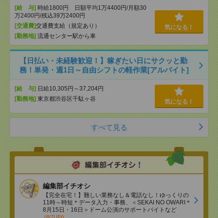
[給 与]
時給1800円 日額平均1万4400円/月額30
万2400円/残込39万2400円
[交通費]
交通費支給（規定あり）
気になる！
[勤務地]
流通センター駅から車
【日払い・未経験歓迎！】稼ぎたい日にサクッと勤
務！単発・週1日～自由シフトの軽作業[アルバイト]
[給 与]
日給10,305円～37,204円
[勤務地]
東京都渋谷区千駄ヶ谷
気になる！
すべて見る
編集部イチオシ
【完全在宅！】難しい業務なし＆電話なし！ゆっくりの
11時～時短＊データ入力・事務、＜SEKAI NO OWARI＊
8月15日・16日＞ドーム公演のサポートバイトなど
(8/7UP!)