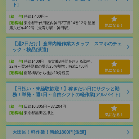
ト]
[給 与]
時給1,400円～
[勤務地]
東京都千代田区内神田2丁目14番12号 星屋
気になる！
第六ビル402号（最寄り駅：神田駅）
【週2日だけ】倉庫内軽作業スタッフ スマホのチェ
ック・検品[派遣]
[給 与]
時給1400円 ※実働8時間を超える勤務、
22時～翌5時勤務の場合25％割増：時給1750円
気になる！
[勤務地]
南船橋駅から徒歩10分程度
【日払い・未経験歓迎！】稼ぎたい日にサクッと勤
務！単発・週1日～自由シフトの軽作業[アルバイト]
[給 与]
日給10,305円～37,204円
[勤務地]
東京都墨田区押上
気になる！
大田区！軽作業！時給1800円[派遣]