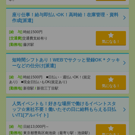
座り仕事！給与即払いOK！高時給！在庫管理・資料
作成[派遣]
[給 与]
時給1500円
[交通費]
交通費支給有り
気になる！
[勤務地]
藤沢駅
短時間シフトあり！WEBでサクッと登録OK＊クッキ
ーなどの仕分け[派遣]
[給 与]
時給1500円 ■日払い・週払いOK！(規定
あり) ■現金日払いもOK(規定あり)
気になる！
[勤務地]
新宿駅
/
新宿三丁目駅
人気イベントも！好きな場所で働けるイベントスタ
ッフ☆来社不要！働いたその日に給料もらえる日払
い/T1[アルバイト]
[給 与]
日給13,000円～
[勤務地]
東京都豊島区南池袋（最寄り駅：池袋駅）
気になる！