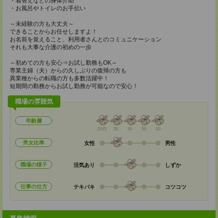
・着替えなどの身体介助
・お風呂やトイレのお手伝い
～未経験の方も大丈夫～
できることからお任せしますよ！
お名前を覚えること、利用者さんとのコミュニケーション
それも大事な介護の初めの一歩
～初めての方も安心⇒お試し勤務もOK～
専業主婦（夫）からの久しぶりの復帰の方も
異業種からの転職の方も多数活躍中！
短期間の勤務からお試し勤務が可能なので安心！
職場の雰囲気
年齢層
20代
30
40
50
60
男女比率
女性
男性
職場の様子
活気あり
しずか
仕事の仕方
テキパキ
コツコツ