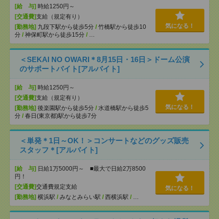
[給 与]
時給1250円～
[交通費]
支給（規定有り）
気になる！
[勤務地]
九段下駅から徒歩5分
/
竹橋駅から徒歩10
分
/
神保町駅から徒歩15分
/
…
＜SEKAI NO OWARI＊8月15日・16日＞ドーム公演
のサポートバイト[アルバイト]
[給 与]
時給1250円～
[交通費]
支給（規定有り）
気になる！
[勤務地]
後楽園駅から徒歩5分
/
水道橋駅から徒歩5
分
/
春日(東京都)駅から徒歩7分
＜単発＊1日～OK！＞コンサートなどのグッズ販売
スタッフ＊[アルバイト]
[給 与]
日給1万5000円～ ■最大で日給2万8500
円！
[交通費]
交通費規定支給
気になる！
[勤務地]
横浜駅
/
みなとみらい駅
/
西横浜駅
/
…