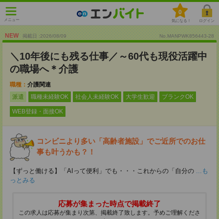
0
メニュー
気になる！
ログイン
NEW
掲載日 :2026
/
08
/
09
No.MANPWK856443-28
＼10年後にも残る仕事／～60代も現役活躍中
の職場へ＊介護
職種：
介護関連
派遣
職種未経験OK
社会人未経験OK
大学生歓迎
ブランクOK
WEB登録・面接OK
コンビニより多い「高齢者施設」でご近所でのお仕
事も叶うかも？！
【ずっと働ける】「AIって便利」でも・・・これからの「自分の
...も
っとみる
応募が集まった時点で掲載終了
この求人は応募が集まり次第、掲載終了致します。予めご理解くださ