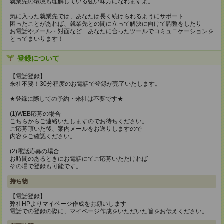
就業先の環境も理解している強い味方になれますよ。
気に入った就業先では、あなたは長く続けられるようにサポート
困ったことがあれば、就業先との間に立って解決に向けて調整をしたり
お電話やメール・対面など あなたに合ったツールでコミュニケーションを
とってまいります！
登録について
【電話登録】
来社不要！30分程度のお電話で登録が完了いたします。
★登録に際しての予約・来社は不要です★
(1)WEB応募の場合
こちらからご連絡いたしますのでお待ちください。
ご応募頂いた後、案内メールをお送りしますので
内容をご確認ください。
(2)電話応募の場合
お時間のあるときにお電話にてご応募いただければ
その場で登録も可能です。
持ち物
【電話登録】
弊社HPよりマイページ作成をお願いします
電話での登録の際に、マイページ作成をいただいた旨をお伝えください。