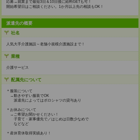
応募→就業まで最短3日＆10日後に給料GETも可！
開始希望日はご相談ください。1か月以上先の相談もOK！
派遣先の概要
社名
人気大手介護施設～老舗小規模介護施設まで！
業種
介護サービス
配属先について
＊服装について
→動きやすい服装でOK
派遣先によってはポロシャツの貸与あり
＊お休みについて
→ご希望お聞かせください！
子育て・家事優先で／はじめは日数少なめで
などなど
＊産休育休取得実績あり！