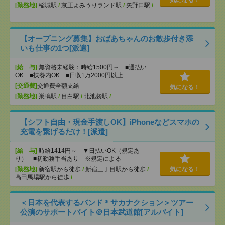
気になる！
[勤務地]
稲城駅
/
京王よみうりランド駅
/
矢野口駅
/
…
【オープニング募集】おばあちゃんのお散歩付き添
いも仕事の1つ[派遣]
[給 与]
無資格未経験：時給1500円～ ■週払い
OK ■扶養内OK ■日収1万2000円以上
[交通費]
交通費全額支給
気になる！
[勤務地]
巣鴨駅
/
目白駅
/
北池袋駅
/
…
【シフト自由・現金手渡しOK】iPhoneなどスマホの
充電を繋げるだけ！[派遣]
[給 与]
時給1414円～ ▼日払いOK（規定あ
り） ■初勤務手当あり ※規定による
[勤務地]
新宿駅から徒歩
/
新宿三丁目駅から徒歩
/
気になる！
高田馬場駅から徒歩
/
…
＜日本を代表するバンド＊サカナクション＞ツアー
公演のサポートバイト＠日本武道館[アルバイト]