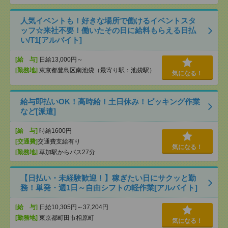
人気イベントも！好きな場所で働けるイベントスタ
ッフ☆来社不要！働いたその日に給料もらえる日払
い/T1[アルバイト]
[給 与]
日給13,000円～
[勤務地]
東京都豊島区南池袋（最寄り駅：池袋駅）
気になる！
給与即払いOK！高時給！土日休み！ピッキング作業
など[派遣]
[給 与]
時給1600円
[交通費]
交通費支給有り
気になる！
[勤務地]
草加駅からバス27分
【日払い・未経験歓迎！】稼ぎたい日にサクッと勤
務！単発・週1日～自由シフトの軽作業[アルバイト]
[給 与]
日給10,305円～37,204円
[勤務地]
東京都町田市相原町
気になる！