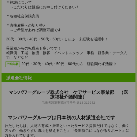
＊施設について
→こだわりは担当にお申し付けください！
＊各種社会保険完備
＊直接雇用への切り替え
→ご希望があれば調整可能です
20代・30代・40代・50代・60代・しゅふ・未経験も活躍中！
異業種からの転職者も多いです！
転職例：工場・物流・接客・イベントスタッフ・事務・軽作業・データ入
力 などなど
20代・30代・40代・50代・60代の方 経験問わず活躍中！
平均年齢
派遣会社情報
マンパワーグループ株式会社 ケアサービス事業部 （医
療福祉介護関連）
労働者派遣事業許可番号:派13-315642
マンパワーグループは日本初の人材派遣会社です
わたしたちは、人材の育成・派遣といったサービス提供だけではなく、働く
方々の『働きやすい環境を整えること』『長期就労につながるサポート』に
力を入れています。