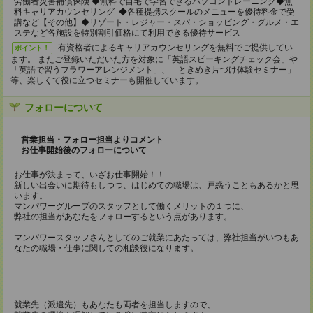
労働者災害補償保険 ◆無料で自宅で学習できるパソコントレーニング◆無
料キャリアカウンセリング ◆各種提携スクールのメニューを優待料金で受
講など【その他】◆リゾート・レジャー・スパ・ショッピング・グルメ・エ
ステなど各施設を特別割引価格にて利用できる優待サービス
有資格者によるキャリアカウンセリングを無料でご提供してい
ポイント！
ます。 またご登録いただいた方を対象に「英語スピーキングチェック会」や
「英語で習うフラワーアレンジメント」、「ときめき片づけ体験セミナー」
等、楽しくて役に立つセミナーも開催しています。
フォローについて
営業担当・フォロー担当よりコメント
お仕事開始後のフォローについて
お仕事が決まって、いざお仕事開始！！
新しい出会いに期待もしつつ、はじめての職場は、戸惑うこともあるかと思
います。
マンパワーグループのスタッフとして働くメリットの１つに、
弊社の担当があなたをフォローするという点があります。
マンパワースタッフさんとしてのご就業にあたっては、弊社担当がいつもあ
なたの職場・仕事に関しての相談役になります。
就業先（派遣先）もあなたも両者を担当しますので、