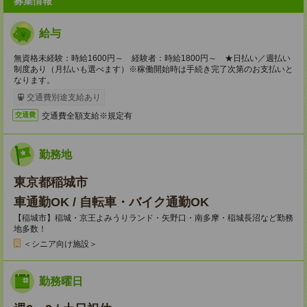
募集情報
給与
無資格未経験：時給1600円～ 経験者：時給1800円～ ★日払い／週払い
制度あり（月払いも選べます）※稼働開始時は手続き完了次第のお支払いと
なります。
交通費別途支給あり
交通費全額支給※規定有
交通費
勤務地
東京都稲城市
車通勤OK / 自転車・バイク通勤OK
【稲城市】稲城・京王よみうりランド・矢野口・南多摩・稲城長沼など勤務
地多数！
＜シニア向け施設＞
勤務曜日