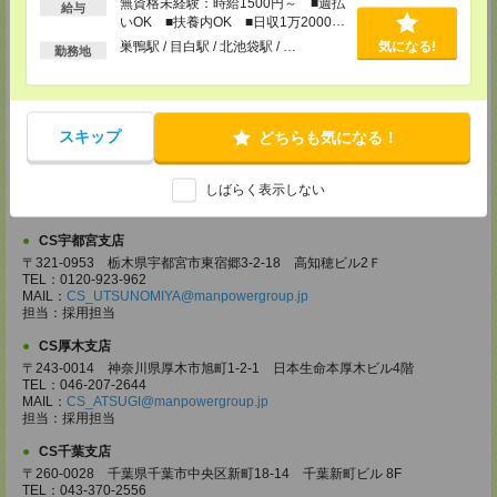
無資格未経験：時給1500円～ ■週払
給与
CS大宮支店
いOK ■扶養内OK ■日収1万2000円
〒330-0854 埼玉県さいたま市大宮区桜木町 1-10-16 シーノ大宮ノース
以上
巣鴨駅 / 目白駅 / 北池袋駅 / …
気になる!
勤務地
ウイング 9階
TEL：0120-769-355
MAIL：
CS_OMIYA@manpowergroup.jp
担当：採用担当
スキップ
CS高崎支店
どちらも気になる！
〒370-0831 群馬県高崎市あら町167 高崎第一生命ビルディング11Ｆ
TEL：027-320-6558
しばらく表示しない
MAIL：
CS_TAKASAKI@manpowergroup.jp
担当：採用担当
CS宇都宮支店
〒321-0953 栃木県宇都宮市東宿郷3-2-18 高知穂ビル2Ｆ
TEL：0120-923-962
MAIL：
CS_UTSUNOMIYA@manpowergroup.jp
担当：採用担当
CS厚木支店
〒243-0014 神奈川県厚木市旭町1-2-1 日本生命本厚木ビル4階
TEL：046-207-2644
MAIL：
CS_ATSUGI@manpowergroup.jp
担当：採用担当
CS千葉支店
〒260-0028 千葉県千葉市中央区新町18-14 千葉新町ビル 8F
TEL：043-370-2556