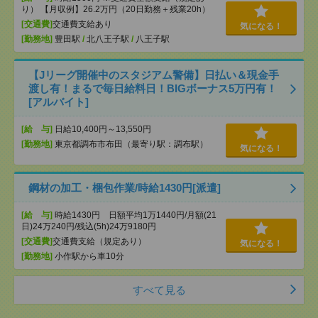
り） 【月収例】26.2万円（20日勤務＋残業20h）
[交通費]
交通費支給あり
気になる！
[勤務地]
豊田駅
/
北八王子駅
/
八王子駅
【Jリーグ開催中のスタジアム警備】日払い＆現金手
渡し有！まるで毎日給料日！BIGボーナス5万円有！
[アルバイト]
[給 与]
日給10,400円～13,550円
[勤務地]
東京都調布市布田（最寄り駅：調布駅）
気になる！
鋼材の加工・梱包作業/時給1430円[派遣]
[給 与]
時給1430円 日額平均1万1440円/月額(21
日)24万240円/残込(5h)24万9180円
[交通費]
交通費支給（規定あり）
気になる！
[勤務地]
小作駅から車10分
すべて見る