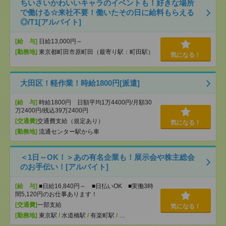
ちいさいかわいいキャラのイベントも！好きな場所
で働ける☆来社不要！働いたその日に給料もらえる
◎/T1[アルバイト]
[給 与]
日給13,000円～
[勤務地]
東京都町田市原町田（最寄り駅：町田駅）
気になる！
大田区！軽作業！時給1800円[派遣]
[給 与]
時給1800円 日額平均1万4400円/月額30
万2400円/残込39万2400円
[交通費]
交通費支給（規定あり）
気になる！
[勤務地]
流通センター駅から車
＜1日～OK！＞あの有名企業も！展示会や株主総会
のお手伝い！[アルバイト]
[給 与]
■日給16,840円～ ■日払いOK ■実働3時
間5,120円のお仕事あります！
[交通費]
一部支給
気になる！
[勤務地]
東京駅
/
水道橋駅
/
有楽町駅
/
…