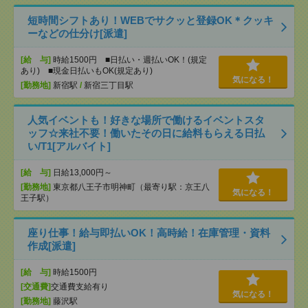
短時間シフトあり！WEBでサクッと登録OK＊クッキ
ーなどの仕分け[派遣]
[給 与]
時給1500円 ■日払い・週払いOK！(規定
あり) ■現金日払いもOK(規定あり)
気になる！
[勤務地]
新宿駅
/
新宿三丁目駅
人気イベントも！好きな場所で働けるイベントスタ
ッフ☆来社不要！働いたその日に給料もらえる日払
い/T1[アルバイト]
[給 与]
日給13,000円～
[勤務地]
東京都八王子市明神町（最寄り駅：京王八
気になる！
王子駅）
座り仕事！給与即払いOK！高時給！在庫管理・資料
作成[派遣]
[給 与]
時給1500円
[交通費]
交通費支給有り
気になる！
[勤務地]
藤沢駅