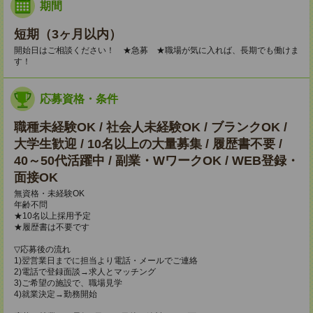
期間
短期（3ヶ月以内）
開始日はご相談ください！ ★急募 ★職場が気に入れば、長期でも働けま
す！
応募資格・条件
職種未経験OK / 社会人未経験OK / ブランクOK /
大学生歓迎 / 10名以上の大量募集 / 履歴書不要 /
40～50代活躍中 / 副業・WワークOK / WEB登録・
面接OK
無資格・未経験OK
年齢不問
★10名以上採用予定
★履歴書は不要です
▽応募後の流れ
1)翌営業日までに担当より電話・メールでご連絡
2)電話で登録面談→求人とマッチング
3)ご希望の施設で、職場見学
4)就業決定→勤務開始