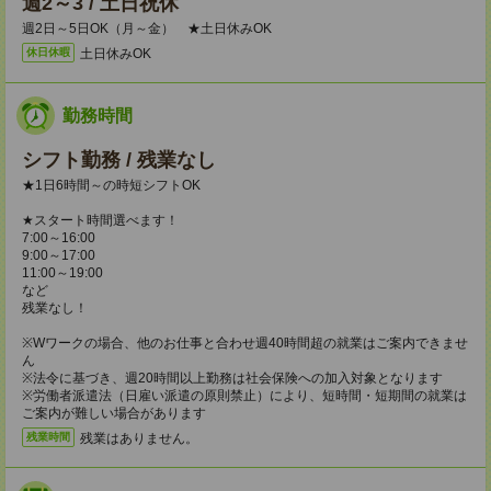
週2～3 / 土日祝休
週2日～5日OK（月～金） ★土日休みOK
土日休みOK
休日休暇
勤務時間
シフト勤務 / 残業なし
★1日6時間～の時短シフトOK
★スタート時間選べます！
7:00～16:00
9:00～17:00
11:00～19:00
など
残業なし！
※Wワークの場合、他のお仕事と合わせ週40時間超の就業はご案内できませ
ん
※法令に基づき、週20時間以上勤務は社会保険への加入対象となります
※労働者派遣法（日雇い派遣の原則禁止）により、短時間・短期間の就業は
ご案内が難しい場合があります
残業はありません。
残業時間