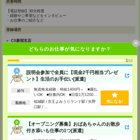
所要時間
【電話登録】30分程度
・経験やご希望などをインタビュー
・お仕事のご紹介など
登録場所
CS新宿支店
×
〒163-1517
どちらのお仕事が気になりますか？
東京都新宿区西新宿 1-6-1 新宿エルタワー 17F
TEL：0120-659-458
1
/10
MAIL：
CS_SHINJUKU@manpowergroup.jp
担当：採用担当
説明会参加で全員に【現金2千円相当プレゼ
CS立川支店
ント】生活のお手伝い[派遣]
〒190-0012
東京都立川市曙町2-34-7 ファーレイーストビル 8F
無資格未経験：時給1400円～ ■週払
TEL：0120-659-460
給与
いOK ■扶養内OK ■日収1万1200円
MAIL：
CS_TACHIKAWA@manpowergroup.jp
以上
担当：採用担当
稲城駅 / 京王よみうりランド駅 / 矢野
気になる!
勤務地
口駅 / …
CS横浜支店
〒220-8136
神奈川県横浜市西区みなとみらい 2-2-1 横浜ランドマークタワー36F
【オープニング募集】おばあちゃんのお散歩
TEL：0120-659-459
MAIL：
CS_YOKOHAMA@manpowergroup.jp
付き添いも仕事の1つ[派遣]
担当：採用担当