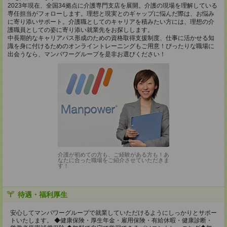
2023年現在、全国34拠点に介護専門支店を展開。介護の現場を理解している
専任担当がフォローします。理想と現実とのギャップに悩んだ際は、お悩み
に寄り添いサポート。介護職としてのキャリアを積みたい方には、理想の介
護職員としての姿に寄り添い就業先をお探しします。
中長期的なキャリアパス形成のための資格取得支援制度、仕事に活かせる知
識を身に付けるためのオンライントレーニングもご用意！ぴったりな職場に
出会うなら、マンパワーグループを是非お選びください！
介護が初めての方も、ご経験がある方も！あ
なたに合った職場をご紹介させていただきま
す！
待遇・福利厚生
安心してマンパワーグループで就業していただけるようにしっかりとサポー
トいたします。 ◆健康保険・厚生年金・雇用保険・有給休暇・健康診断・