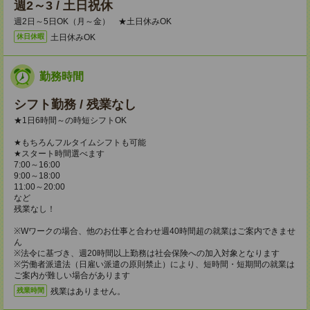
週2～3 / 土日祝休
週2日～5日OK（月～金） ★土日休みOK
土日休みOK
休日休暇
勤務時間
シフト勤務 / 残業なし
★1日6時間～の時短シフトOK
★もちろんフルタイムシフトも可能
★スタート時間選べます
7:00～16:00
9:00～18:00
11:00～20:00
など
残業なし！
※Wワークの場合、他のお仕事と合わせ週40時間超の就業はご案内できませ
ん
※法令に基づき、週20時間以上勤務は社会保険への加入対象となります
※労働者派遣法（日雇い派遣の原則禁止）により、短時間・短期間の就業は
ご案内が難しい場合があります
残業はありません。
残業時間