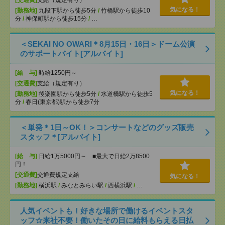
[交通費]
支給（規定有り）
気になる！
[勤務地]
九段下駅から徒歩5分
/
竹橋駅から徒歩10
分
/
神保町駅から徒歩15分
/
…
＜SEKAI NO OWARI＊8月15日・16日＞ドーム公演
のサポートバイト[アルバイト]
[給 与]
時給1250円～
[交通費]
支給（規定有り）
気になる！
[勤務地]
後楽園駅から徒歩5分
/
水道橋駅から徒歩5
分
/
春日(東京都)駅から徒歩7分
＜単発＊1日～OK！＞コンサートなどのグッズ販売
スタッフ＊[アルバイト]
[給 与]
日給1万5000円～ ■最大で日給2万8500
円！
[交通費]
交通費規定支給
気になる！
[勤務地]
横浜駅
/
みなとみらい駅
/
西横浜駅
/
…
人気イベントも！好きな場所で働けるイベントスタ
ッフ☆来社不要！働いたその日に給料もらえる日払