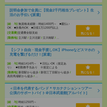
説明会参加で全員に【現金2千円相当プレゼント】生
活のお手伝い[派遣]
[給 与]
無資格未経験：時給1400円～ ■週払い
OK ■扶養内OK ■日収1万1200円以上
[交通費]
交通費全額支給
気になる！
[勤務地]
立川駅
/
立川北駅
/
立川南駅
/
…
【シフト自由・現金手渡しOK】iPhoneなどスマホの
充電を繋げるだけ！[派遣]
[給 与]
時給1414円～ ▼日払いOK（規定あ
り） ■初勤務手当あり ※規定による
[勤務地]
新宿駅から徒歩
/
新宿三丁目駅から徒歩
/
気になる！
高田馬場駅から徒歩
/
…
＜日本を代表するバンド＊サカナクション＞ツアー
公演のサポートバイト＠日本武道館[アルバイト]
[給 与]
時給1250円～