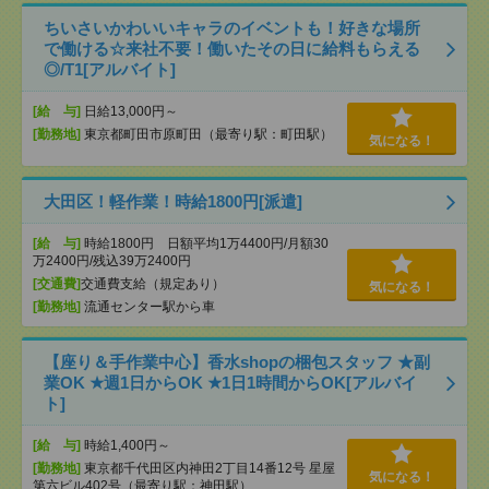
ちいさいかわいいキャラのイベントも！好きな場所
で働ける☆来社不要！働いたその日に給料もらえる
◎/T1[アルバイト]
[給 与]
日給13,000円～
[勤務地]
東京都町田市原町田（最寄り駅：町田駅）
気になる！
大田区！軽作業！時給1800円[派遣]
[給 与]
時給1800円 日額平均1万4400円/月額30
万2400円/残込39万2400円
[交通費]
交通費支給（規定あり）
気になる！
[勤務地]
流通センター駅から車
【座り＆手作業中心】香水shopの梱包スタッフ ★副
業OK ★週1日からOK ★1日1時間からOK[アルバイ
ト]
[給 与]
時給1,400円～
[勤務地]
東京都千代田区内神田2丁目14番12号 星屋
気になる！
第六ビル402号（最寄り駅：神田駅）