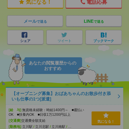
気になる！
電話応募
メール
LINE
で送る
で送る
シェア
ツイート
ブックマーク
あなたの閲覧履歴からの
おすすめ
【オープニング募集】おばあちゃんのお散歩付き添
いも仕事の1つ[派遣]
[給 与]
無資格未経験：時給1400円～ ■週払い
OK ■扶養内OK ■日収1万1200円以上
[交通費]
交通費全額支給
気になる！
[勤務地]
立川駅
/
立川北駅
/
立川南駅
/
…