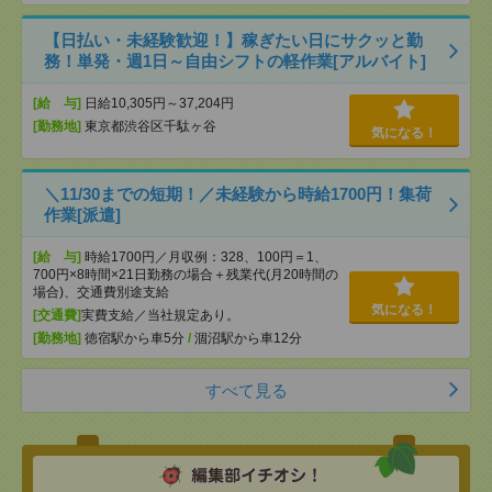
【日払い・未経験歓迎！】稼ぎたい日にサクッと勤
務！単発・週1日～自由シフトの軽作業[アルバイト]
[給 与]
日給10,305円～37,204円
[勤務地]
東京都渋谷区千駄ヶ谷
気になる！
＼11/30までの短期！／未経験から時給1700円！集荷
作業[派遣]
[給 与]
時給1700円／月収例：328、100円＝1、
700円×8時間×21日勤務の場合＋残業代(月20時間の
場合)、交通費別途支給
気になる！
[交通費]
実費支給／当社規定あり。
[勤務地]
徳宿駅から車5分
/
涸沼駅から車12分
すべて見る