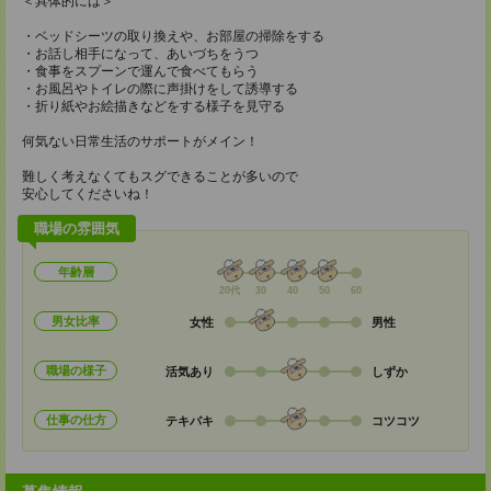
＜具体的には＞
・ベッドシーツの取り換えや、お部屋の掃除をする
・お話し相手になって、あいづちをうつ
・食事をスプーンで運んで食べてもらう
・お風呂やトイレの際に声掛けをして誘導する
・折り紙やお絵描きなどをする様子を見守る
何気ない日常生活のサポートがメイン！
難しく考えなくてもスグできることが多いので
安心してくださいね！
職場の雰囲気
年齢層
20代
30
40
50
60
男女比率
女性
男性
職場の様子
活気あり
しずか
仕事の仕方
テキパキ
コツコツ