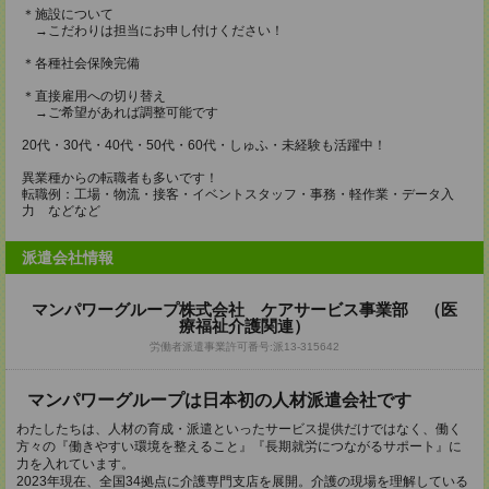
＊施設について
→こだわりは担当にお申し付けください！
＊各種社会保険完備
＊直接雇用への切り替え
→ご希望があれば調整可能です
20代・30代・40代・50代・60代・しゅふ・未経験も活躍中！
異業種からの転職者も多いです！
転職例：工場・物流・接客・イベントスタッフ・事務・軽作業・データ入
力 などなど
派遣会社情報
マンパワーグループ株式会社 ケアサービス事業部 （医
療福祉介護関連）
労働者派遣事業許可番号:派13-315642
マンパワーグループは日本初の人材派遣会社です
わたしたちは、人材の育成・派遣といったサービス提供だけではなく、働く
方々の『働きやすい環境を整えること』『長期就労につながるサポート』に
力を入れています。
2023年現在、全国34拠点に介護専門支店を展開。介護の現場を理解している