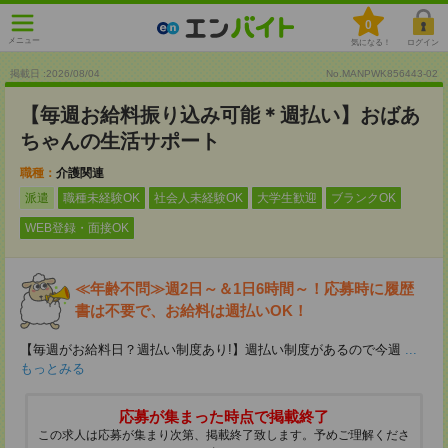
0
メニュー
気になる！
ログイン
掲載日 :2026
/
08
/
04
No.MANPWK856443-02
【毎週お給料振り込み可能＊週払い】おばあ
ちゃんの生活サポート
職種：
介護関連
派遣
職種未経験OK
社会人未経験OK
大学生歓迎
ブランクOK
WEB登録・面接OK
≪年齢不問≫週2日～＆1日6時間～！応募時に履歴
書は不要で、お給料は週払いOK！
【毎週がお給料日？週払い制度あり!】週払い制度があるので今週
...
もっとみる
応募が集まった時点で掲載終了
この求人は応募が集まり次第、掲載終了致します。予めご理解くださ