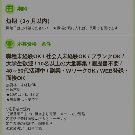
期間
短期（3ヶ月以内）
開始日はご相談ください！ ★職場が気に入れば、長期でも働けます！
応募資格・条件
職種未経験OK / 社会人未経験OK / ブランクOK /
大学生歓迎 / 10名以上の大量募集 / 履歴書不要 /
40～50代活躍中 / 副業・WワークOK / WEB登録・
面接OK
無資格・未経験OK
年齢不問
★10名以上採用予定
★履歴書は不要です
▽応募後の流れ
1)翌営業日までに担当より電話・メールでご連絡
2)電話で登録面談→求人とマッチング
3)ご希望の施設で、職場見学
4)就業決定→勤務開始