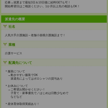
応募→就業まで最短3日＆10日後に給料GETも可！
開始希望日はご相談ください。1か月以上先の相談もOK！
派遣先の概要
社名
人気大手介護施設～老舗小規模介護施設まで！
業種
介護サービス
配属先について
＊服装について
→動きやすい服装でOK
派遣先によってはポロシャツの貸与あり
＊お休みについて
→ご希望お聞かせください！
子育て・家事優先で／はじめは日数少なめで
などなど
＊産休育休取得実績あり！