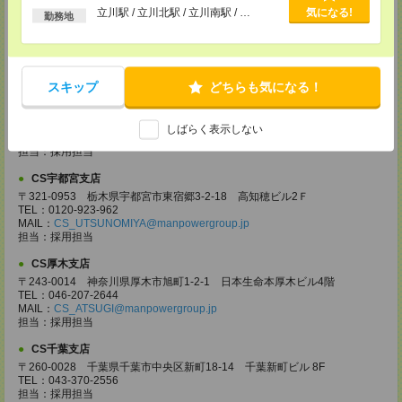
以上
立川駅 / 立川北駅 / 立川南駅 / …
気になる!
〒330-0854 埼玉県さいたま市大宮区桜木町 1-10-16 シーノ大宮ノース
勤務地
ウイング 9階
TEL：0120-769-355
MAIL：
CS_OMIYA@manpowergroup.jp
担当：採用担当
スキップ
どちらも気になる！
CS高崎支店
〒370-0831 群馬県高崎市あら町167 高崎第一生命ビルディング11Ｆ
TEL：027-320-6558
しばらく表示しない
MAIL：
CS_TAKASAKI@manpowergroup.jp
担当：採用担当
CS宇都宮支店
〒321-0953 栃木県宇都宮市東宿郷3-2-18 高知穂ビル2Ｆ
TEL：0120-923-962
MAIL：
CS_UTSUNOMIYA@manpowergroup.jp
担当：採用担当
CS厚木支店
〒243-0014 神奈川県厚木市旭町1-2-1 日本生命本厚木ビル4階
TEL：046-207-2644
MAIL：
CS_ATSUGI@manpowergroup.jp
担当：採用担当
CS千葉支店
〒260-0028 千葉県千葉市中央区新町18-14 千葉新町ビル 8F
TEL：043-370-2556
担当：採用担当