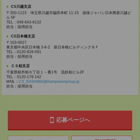
CS川越支店
〒350-1123 埼玉県川越市脇田本町 11-15 損保ジャパン日本興亜川越ビ
ル 5F
TEL：048-643-6132
担当：採用担当
CS日本橋支店
〒103-0027
東京都中央区日本橋 3-8-2 新日本橋ビルディング８Ｆ
TEL：0120-829-591
担当：採用担当
ＣＳ柏支店
千葉県柏市柏６丁目１－番1号 流鉄柏ビル2F
TEL：0120-179-142
MAIL：
CS_KASHIWA@manpowergroup.jp
担当：採用担当
応募ページへ