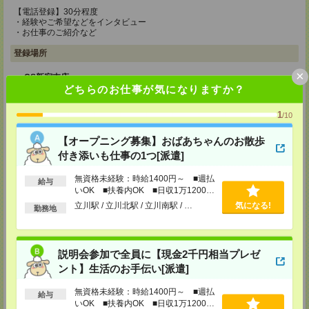
【電話登録】30分程度
・経験やご希望などをインタビュー
・お仕事のご紹介など
登録場所
×
CS新宿支店
どちらのお仕事が気になりますか？
〒163-1517
東京都新宿区西新宿 1-6-1 新宿エルタワー 17F
TEL：0120-659-458
1
/10
MAIL：
CS_SHINJUKU@manpowergroup.jp
担当：採用担当
【オープニング募集】おばあちゃんのお散歩
CS立川支店
付き添いも仕事の1つ[派遣]
〒190-0012
東京都立川市曙町2-34-7 ファーレイーストビル 8F
無資格未経験：時給1400円～ ■週払
給与
TEL：0120-659-460
いOK ■扶養内OK ■日収1万1200円
MAIL：
CS_TACHIKAWA@manpowergroup.jp
以上
立川駅 / 立川北駅 / 立川南駅 / …
気になる!
担当：採用担当
勤務地
CS横浜支店
〒220-8136
説明会参加で全員に【現金2千円相当プレゼ
神奈川県横浜市西区みなとみらい 2-2-1 横浜ランドマークタワー36F
TEL：0120-659-459
ント】生活のお手伝い[派遣]
MAIL：
CS_YOKOHAMA@manpowergroup.jp
担当：採用担当
無資格未経験：時給1400円～ ■週払
給与
いOK ■扶養内OK ■日収1万1200円
CS大宮支店