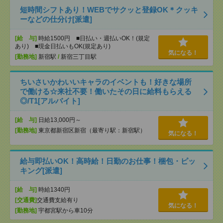
短時間シフトあり！WEBでサクッと登録OK＊クッキ
ーなどの仕分け[派遣]
[給 与]
時給1500円 ■日払い・週払いOK！(規定
あり) ■現金日払いもOK(規定あり)
気になる！
[勤務地]
新宿駅
/
新宿三丁目駅
ちいさいかわいいキャラのイベントも！好きな場所
で働ける☆来社不要！働いたその日に給料もらえる
◎/T1[アルバイト]
[給 与]
日給13,000円～
[勤務地]
東京都新宿区新宿（最寄り駅：新宿駅）
気になる！
給与即払いOK！高時給！日勤のお仕事！梱包・ピッ
キング[派遣]
[給 与]
時給1340円
[交通費]
交通費支給有り
気になる！
[勤務地]
宇都宮駅から車10分