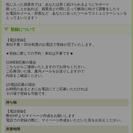
気に入った就業先では、あなたは長く続けられるようにサポート
困ったことがあれば、就業先との間に立って解決に向けて調整をしたり
お電話やメール・対面など あなたに合ったツールでコミュニケーションを
とってまいります！
登録について
【電話登録】
来社不要！30分程度のお電話で登録が完了いたします。
★登録に際しての予約・来社は不要です★
(1)WEB応募の場合
こちらからご連絡いたしますのでお待ちください。
ご応募頂いた後、案内メールをお送りしますので
内容をご確認ください。
(2)電話応募の場合
お時間のあるときにお電話にてご応募いただければ
その場で登録も可能です。
持ち物
【電話登録】
弊社HPよりマイページ作成をお願いします
電話での登録の際に、マイページ作成をいただいた旨をお伝えください。
所要時間