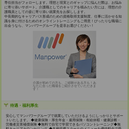
専任担当がフォローします。理想と現実とのギャップに悩んだ際は、お悩み
に寄り添いサポート。介護職としてのキャリアを積みたい方には、理想の介
護職員としての姿に寄り添い就業先をお探しします。
中長期的なキャリアパス形成のための資格取得支援制度、仕事に活かせる知
識を身に付けるためのオンライントレーニングもご用意！ぴったりな職場に
出会うなら、マンパワーグループを是非お選びください！
介護が初めての方も、ご経験がある方も！あ
なたに合った職場をご紹介させていただきま
す！
待遇・福利厚生
安心してマンパワーグループで就業していただけるようにしっかりとサポー
トいたします。 ◆健康保険・厚生年金・雇用保険・有給休暇・健康診断・
労働者災害補償保険 ◆無料で自宅で学習できるパソコントレーニング◆無
料キャリアカウンセリング ◆各種提携スクールのメニューを優待料金で受