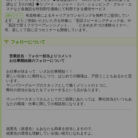
講など【その他】◆リゾート・レジャー・スパ・ショッピング・グルメ・エ
ステなど各施設を特別割引価格にて利用できる優待サービス
有資格者によるキャリアカウンセリングを無料でご提供してい
ポイント！
ます。 またご登録いただいた方を対象に「英語スピーキングチェック会」や
「英語で習うフラワーアレンジメント」、「ときめき片づけ体験セミナー」
等、楽しくて役に立つセミナーも開催しています。
フォローについて
営業担当・フォロー担当よりコメント
お仕事開始後のフォローについて
お仕事が決まって、いざお仕事開始！！
新しい出会いに期待もしつつ、はじめての職場は、戸惑うこともあるかと思
います。
マンパワーグループのスタッフとして働くメリットの１つに、
弊社の担当があなたをフォローするという点があります。
マンパワースタッフさんとしてのご就業にあたっては、弊社担当がいつもあ
なたの職場・仕事に関しての相談役になります。
就業先（派遣先）もあなたも両者を担当しますので、
就業先の環境も理解している強い味方になれますよ。