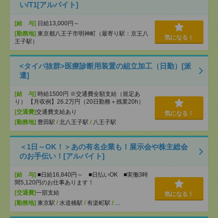
い/T1[アルバイト]
[給 与]
日給13,000円～
[勤務地]
東京都八王子市明神町（最寄り駅：京王八
気になる！
王子駅）
<タイパ抜群>医療診断用装置の組立加工（日勤）[派
遣]
[給 与]
時給1500円 ※交通費全額支給（規定あ
り） 【月収例】26.2万円（20日勤務＋残業20h）
[交通費]
交通費支給あり
気になる！
[勤務地]
豊田駅
/
北八王子駅
/
八王子駅
＜1日～OK！＞あの有名企業も！展示会や株主総会
のお手伝い！[アルバイト]
[給 与]
■日給16,840円～ ■日払いOK ■実働3時
間5,120円のお仕事あります！
[交通費]
一部支給
気になる！
[勤務地]
東京駅
/
水道橋駅
/
有楽町駅
/
…