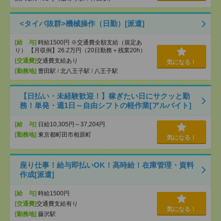
<タイパ抜群>機械操作（日勤）[派遣]
[給 与]
時給1500円 ※交通費全額支給（規定あ
り） 【月収例】26.2万円（20日勤務＋残業20h）
[交通費]
交通費支給あり
気になる！
[勤務地]
豊田駅
/
北八王子駅
/
八王子駅
【日払い・未経験歓迎！】稼ぎたい日にサクッと勤
務！単発・週1日～自由シフトの軽作業[アルバイト]
[給 与]
日給10,305円～37,204円
[勤務地]
東京都町田市相原町
気になる！
座り仕事！給与即払いOK！高時給！在庫管理・資料
作成[派遣]
[給 与]
時給1500円
[交通費]
交通費支給有り
気になる！
[勤務地]
藤沢駅