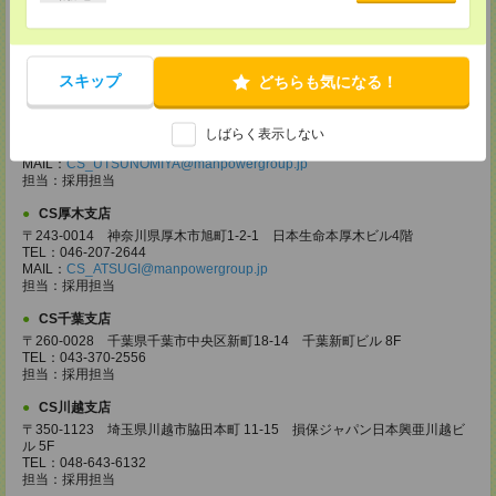
CS高崎支店
〒370-0831 群馬県高崎市あら町167 高崎第一生命ビルディング11Ｆ
TEL：027-320-6558
MAIL：
CS_TAKASAKI@manpowergroup.jp
担当：採用担当
スキップ
どちらも気になる！
CS宇都宮支店
〒321-0953 栃木県宇都宮市東宿郷3-2-18 高知穂ビル2Ｆ
しばらく表示しない
TEL：0120-923-962
MAIL：
CS_UTSUNOMIYA@manpowergroup.jp
担当：採用担当
CS厚木支店
〒243-0014 神奈川県厚木市旭町1-2-1 日本生命本厚木ビル4階
TEL：046-207-2644
MAIL：
CS_ATSUGI@manpowergroup.jp
担当：採用担当
CS千葉支店
〒260-0028 千葉県千葉市中央区新町18-14 千葉新町ビル 8F
TEL：043-370-2556
担当：採用担当
CS川越支店
〒350-1123 埼玉県川越市脇田本町 11-15 損保ジャパン日本興亜川越ビ
ル 5F
TEL：048-643-6132
担当：採用担当