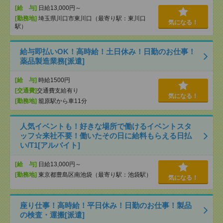
[給 与]
日給13,000円～
[勤務地]
埼玉県川口市東川口（最寄り駅：東川口
気になる！
駅）
給与即払いOK！高時給！土日休み！日勤のお仕事！
薬品製造業務[派遣]
[給 与]
時給1500円
[交通費]
交通費支給有り
気になる！
[勤務地]
籠原駅から車11分
人気イベントも！好きな場所で働けるイベントスタ
ッフ☆来社不要！働いたその日に給料もらえる日払
い/T1[アルバイト]
[給 与]
日給13,000円～
[勤務地]
東京都豊島区南池袋（最寄り駅：池袋駅）
気になる！
座り仕事！高時給！平日休み！日勤のお仕事！製品
の検査・運搬[派遣]