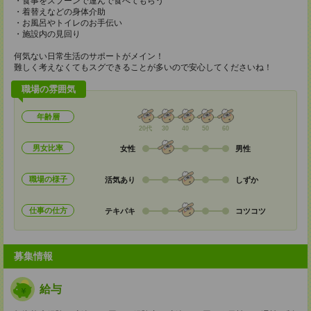
・食事をスプーンで運んで食べてもらう
・着替えなどの身体介助
・お風呂やトイレのお手伝い
・施設内の見回り
何気ない日常生活のサポートがメイン！
難しく考えなくてもスグできることが多いので安心してくださいね！
職場の雰囲気
年齢層
20代
30
40
50
60
男女比率
女性
男性
職場の様子
活気あり
しずか
仕事の仕方
テキパキ
コツコツ
募集情報
給与