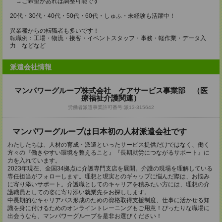
→ご希望があれば調整可能です
20代・30代・40代・50代・60代・しゅふ・未経験も活躍中！
異業種からの転職者も多いです！
転職例：工場・物流・接客・イベントスタッフ・事務・軽作業・データ入
力 などなど
派遣会社情報
マンパワーグループ株式会社 ケアサービス事業部 （医
療福祉介護関連）
労働者派遣事業許可番号:派13-315642
マンパワーグループは日本初の人材派遣会社です
わたしたちは、人材の育成・派遣といったサービス提供だけではなく、働く
方々の『働きやすい環境を整えること』『長期就労につながるサポート』に
力を入れています。
2023年現在、全国34拠点に介護専門支店を展開。介護の現場を理解している
専任担当がフォローします。理想と現実とのギャップに悩んだ際は、お悩み
に寄り添いサポート。介護職としてのキャリアを積みたい方には、理想の介
護職員としての姿に寄り添い就業先をお探しします。
中長期的なキャリアパス形成のための資格取得支援制度、仕事に活かせる知
識を身に付けるためのオンライントレーニングもご用意！ぴったりな職場に
出会うなら、マンパワーグループを是非お選びください！