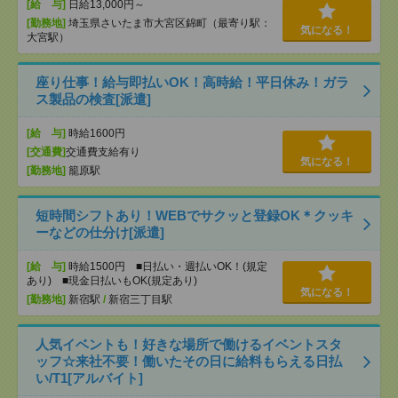
[給 与]
日給13,000円～
[勤務地]
埼玉県さいたま市大宮区錦町（最寄り駅：
気になる！
大宮駅）
座り仕事！給与即払いOK！高時給！平日休み！ガラ
ス製品の検査[派遣]
[給 与]
時給1600円
[交通費]
交通費支給有り
気になる！
[勤務地]
籠原駅
短時間シフトあり！WEBでサクッと登録OK＊クッキ
ーなどの仕分け[派遣]
[給 与]
時給1500円 ■日払い・週払いOK！(規定
あり) ■現金日払いもOK(規定あり)
気になる！
[勤務地]
新宿駅
/
新宿三丁目駅
人気イベントも！好きな場所で働けるイベントスタ
ッフ☆来社不要！働いたその日に給料もらえる日払
い/T1[アルバイト]