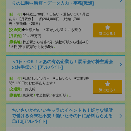
りの11時～時短＊データ入力・事務[派遣]
[給 与]
◆時給1,700円＊日払い・週払いOK＊昇給
あり♪【月収例】 ・約204,000円 （時給1,700
円 × 実働6h × 20日）
[交通費]
◆全額支給 ＊家が少し遠くても安心！
気になる！
[月収例]
20～25万円
[勤務地]
竹芝駅から徒歩2分
/
浜松町駅から徒歩4分
/
大門(東京都)駅から徒歩5分
/
…
＜1日～OK！＞あの有名企業も！展示会や株主総会
のお手伝い！[アルバイト]
[給 与]
■日給16,840円～ ■日払いOK ■実働3時
間5,120円のお仕事あります！
[交通費]
一部支給
気になる！
[勤務地]
東京駅
/
水道橋駅
/
有楽町駅
/
…
ちいさいかわいいキャラのイベントも！好きな場所
で働ける☆来社不要！働いたその日に給料もらえる
◎/T1[アルバイト]