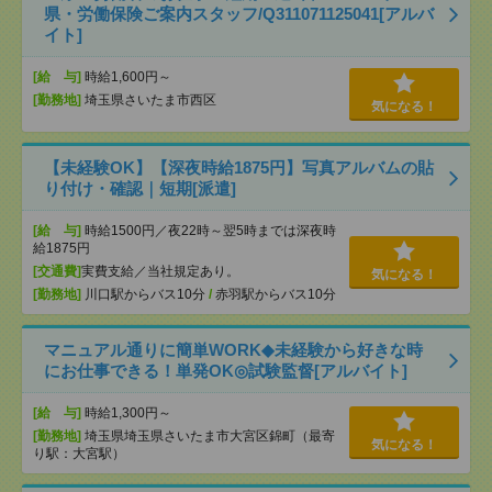
県・労働保険ご案内スタッフ/Q311071125041[アルバ
イト]
[給 与]
時給1,600円～
[勤務地]
埼玉県さいたま市西区
気になる！
【未経験OK】【深夜時給1875円】写真アルバムの貼
り付け・確認｜短期[派遣]
[給 与]
時給1500円／夜22時～翌5時までは深夜時
給1875円
[交通費]
実費支給／当社規定あり。
気になる！
[勤務地]
川口駅からバス10分
/
赤羽駅からバス10分
マニュアル通りに簡単WORK◆未経験から好きな時
にお仕事できる！単発OK◎試験監督[アルバイト]
[給 与]
時給1,300円～
[勤務地]
埼玉県埼玉県さいたま市大宮区錦町（最寄
気になる！
り駅：大宮駅）