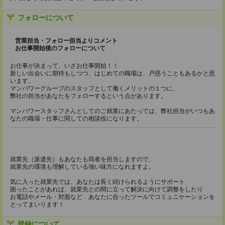
フォローについて
営業担当・フォロー担当よりコメント
お仕事開始後のフォローについて
お仕事が決まって、いざお仕事開始！！
新しい出会いに期待もしつつ、はじめての職場は、戸惑うこともあるかと思
います。
マンパワーグループのスタッフとして働くメリットの１つに、
弊社の担当があなたをフォローするという点があります。
マンパワースタッフさんとしてのご就業にあたっては、弊社担当がいつもあ
なたの職場・仕事に関しての相談役になります。
就業先（派遣先）もあなたも両者を担当しますので、
就業先の環境も理解している強い味方になれますよ。
気に入った就業先では、あなたは長く続けられるようにサポート
困ったことがあれば、就業先との間に立って解決に向けて調整をしたり
お電話やメール・対面など あなたに合ったツールでコミュニケーションを
とってまいります！
登録について