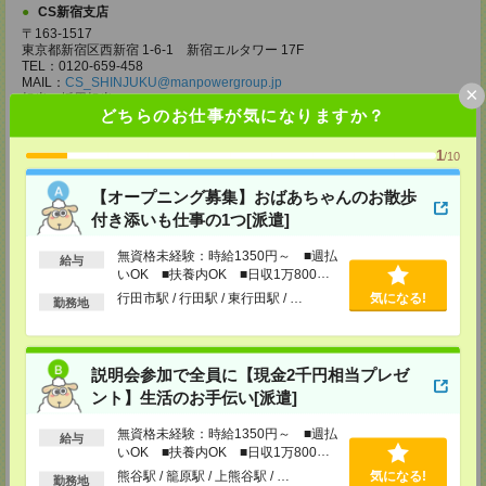
CS新宿支店
〒163-1517
東京都新宿区西新宿 1-6-1 新宿エルタワー 17F
TEL：0120-659-458
MAIL：
CS_SHINJUKU@manpowergroup.jp
×
担当：採用担当
どちらのお仕事が気になりますか？
CS立川支店
〒190-0012
1
/10
東京都立川市曙町2-34-7 ファーレイーストビル 8F
TEL：0120-659-460
【オープニング募集】おばあちゃんのお散歩
MAIL：
CS_TACHIKAWA@manpowergroup.jp
付き添いも仕事の1つ[派遣]
担当：採用担当
CS横浜支店
無資格未経験：時給1350円～ ■週払
給与
〒220-8136
いOK ■扶養内OK ■日収1万800円
神奈川県横浜市西区みなとみらい 2-2-1 横浜ランドマークタワー36F
以上
行田市駅 / 行田駅 / 東行田駅 / …
気になる!
勤務地
TEL：0120-659-459
MAIL：
CS_YOKOHAMA@manpowergroup.jp
担当：採用担当
CS大宮支店
説明会参加で全員に【現金2千円相当プレゼ
〒330-0854 埼玉県さいたま市大宮区桜木町 1-10-16 シーノ大宮ノース
ント】生活のお手伝い[派遣]
ウイング 9階
TEL：0120-769-355
無資格未経験：時給1350円～ ■週払
給与
MAIL：
CS_OMIYA@manpowergroup.jp
いOK ■扶養内OK ■日収1万800円
担当：採用担当
以上
熊谷駅 / 籠原駅 / 上熊谷駅 / …
気になる!
勤務地