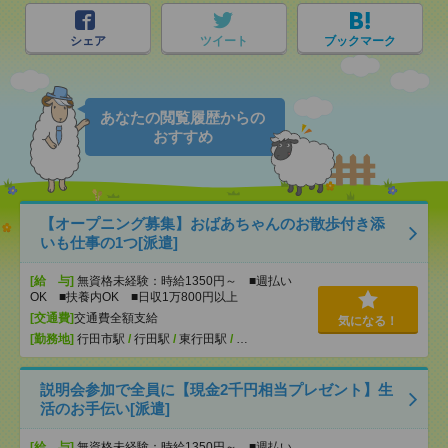
シェア
ツイート
ブックマーク
あなたの閲覧履歴からの
おすすめ
【オープニング募集】おばあちゃんのお散歩付き添
いも仕事の1つ[派遣]
[給 与]
無資格未経験：時給1350円～ ■週払い
OK ■扶養内OK ■日収1万800円以上
[交通費]
交通費全額支給
気になる！
[勤務地]
行田市駅
/
行田駅
/
東行田駅
/
…
説明会参加で全員に【現金2千円相当プレゼント】生
活のお手伝い[派遣]
[給 与]
無資格未経験：時給1350円～ ■週払い