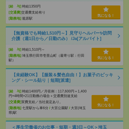
[給 与]
時給1350円
[交通費]
交通費支給有り
気になる！
[勤務地]
籠原駅
【無資格でも時給1,510円～】見守りヘルパー✨訪問
介護（週1日から／日勤のみ） /Ja[アルバイト]
[給 与]
時給1,510円～
[勤務地]
埼玉県行田市壱里山町（最寄り駅：行田
気になる！
駅）
【未経験OK】【服装＆髪色自由！】お菓子のピッキ
ング・シール貼り｜短期[派遣]
[給 与]
時給1400円／月収例：117,600円＝1,400
円×4時間×21日勤務の場合＋交通費別途支給
[交通費]
実費支給／当社規定あり。
気になる！
[勤務地]
七里駅から車6分
/
大宮公園駅
/
大宮(埼玉
県)駅
＜厚生労働省のお仕事・短期・週3日～OK＞埼玉