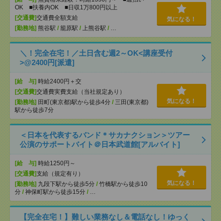
OK ■扶養内OK ■日収1万800円以上
[交通費]
交通費全額支給
気になる！
[勤務地]
熊谷駅
/
籠原駅
/
上熊谷駅
/
…
＼！完全在宅！／土日含む週2～OK<講座受付
>@2400円[派遣]
[給 与]
時給2400円＋交
[交通費]
交通費実費支給（当社規定あり）
気になる！
[勤務地]
田町(東京都)駅から徒歩4分
/
三田(東京都)
駅から徒歩7分
＜日本を代表するバンド＊サカナクション＞ツアー
公演のサポートバイト＠日本武道館[アルバイト]
[給 与]
時給1250円～
[交通費]
支給（規定有り）
気になる！
[勤務地]
九段下駅から徒歩5分
/
竹橋駅から徒歩10
分
/
神保町駅から徒歩15分
/
…
【完全在宅！】難しい業務なし＆電話なし！ゆっく