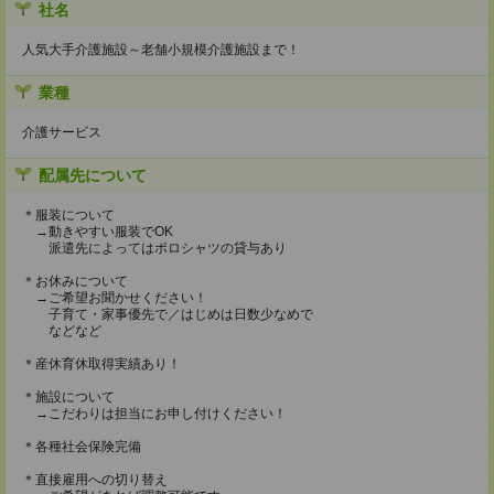
社名
人気大手介護施設～老舗小規模介護施設まで！
業種
介護サービス
配属先について
＊服装について
→動きやすい服装でOK
派遣先によってはポロシャツの貸与あり
＊お休みについて
→ご希望お聞かせください！
子育て・家事優先で／はじめは日数少なめで
などなど
＊産休育休取得実績あり！
＊施設について
→こだわりは担当にお申し付けください！
＊各種社会保険完備
＊直接雇用への切り替え