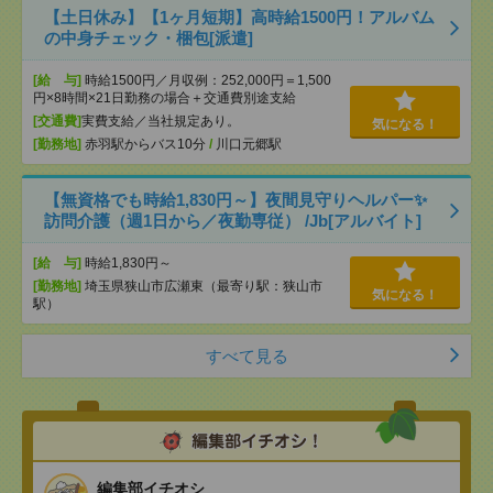
【土日休み】【1ヶ月短期】高時給1500円！アルバム
の中身チェック・梱包[派遣]
[給 与]
時給1500円／月収例：252,000円＝1,500
円×8時間×21日勤務の場合＋交通費別途支給
[交通費]
実費支給／当社規定あり。
気になる！
[勤務地]
赤羽駅からバス10分
/
川口元郷駅
【無資格でも時給1,830円～】夜間見守りヘルパー✨
訪問介護（週1日から／夜勤専従） /Jb[アルバイト]
[給 与]
時給1,830円～
[勤務地]
埼玉県狭山市広瀬東（最寄り駅：狭山市
気になる！
駅）
すべて見る
編集部イチオシ