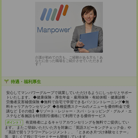
介護が初めての方も、ご経験がある方も！あ
なたに合った職場をご紹介させていただきま
す！
待遇・福利厚生
安心してマンパワーグループで就業していただけるようにしっかりとサポー
トいたします。 ◆健康保険・厚生年金・雇用保険・有給休暇・健康診断・
労働者災害補償保険 ◆無料で自宅で学習できるパソコントレーニング◆無
料キャリアカウンセリング ◆各種提携スクールのメニューを優待料金で受
講など【その他】◆リゾート・レジャー・スパ・ショッピング・グルメ・エ
ステなど各施設を特別割引価格にて利用できる優待サービス
有資格者によるキャリアカウンセリングを無料でご提供してい
ポイント！
ます。 またご登録いただいた方を対象に「英語スピーキングチェック会」や
「英語で習うフラワーアレンジメント」、「ときめき片づけ体験セミナー」
等、楽しくて役に立つセミナーも開催しています。