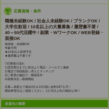
応募資格・条件
職種未経験OK / 社会人未経験OK / ブランクOK /
大学生歓迎 / 10名以上の大量募集 / 履歴書不要 /
40～50代活躍中 / 副業・WワークOK / WEB登録・
面接OK
無資格・未経験OK
年齢不問
★10名以上採用予定
★履歴書は不要です
▽応募後の流れ
1)翌営業日までに担当より電話・メールでご連絡
2)電話で登録面談→求人とマッチング
3)ご希望の施設で、職場見学
4)就業決定→勤務開始
応募→就業まで最短3日＆10日後に給料GETも可！
開始希望日はご相談ください。1か月以上先の相談もOK！
派遣先の概要