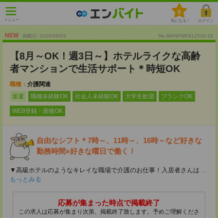
0
メニュー
気になる！
ログイン
NEW
掲載日 :2026
/
08
/
03
No.MANPWK912516-18
【8月～OK！週3日～】ホテルライクな高齢
者マンションで生活サポート＊時短OK
職種：
介護関連
派遣
職種未経験OK
社会人未経験OK
大学生歓迎
ブランクOK
WEB登録・面接OK
自由なシフト＊7時～、11時～、16時～など好きな
勤務時間×好きな曜日で働く！
▼高級ホテルのようなキレイな職場で介護のお仕事！入居者さんは
...
もっとみる
応募が集まった時点で掲載終了
この求人は応募が集まり次第、掲載終了致します。予めご理解くださ