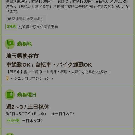
無資格未経験：時給1600円～ 経験者：時給1800円～★日払い／週払い制
度あり（月払いも選べます）※稼働開始時は手続き完了次第のお支払いとな
ります。
交通費別途支給あり
交通費全額支給※規定有
交通費
勤務地
埼玉県熊谷市
車通勤OK / 自転車・バイク通勤OK
【熊谷市】熊谷・籠原・上熊谷・石原・大麻生など勤務地多数！
＜シニア向けマンション＞
勤務曜日
週2～3 / 土日祝休
週3日～5日OK（月～金） ★土日休みOK
土日休みOK
休日休暇