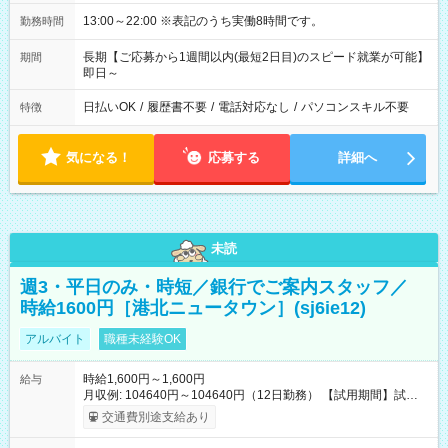
13:00～22:00 ※表記のうち実働8時間です。
勤務時間
長期【ご応募から1週間以内(最短2日目)のスピード就業が可能】
期間
即日～
日払いOK
/
履歴書不要
/
電話対応なし
/
パソコンスキル不要
特徴
気になる！
応募する
詳細へ
未読
週3・平日のみ・時短／銀行でご案内スタッフ／
時給1600円［港北ニュータウン］(sj6ie12)
アルバイト
職種未経験OK
時給1,600円～1,600円
給与
月収例: 104640円～104640円（12日勤務） 【試用期間】試用
期間なし
交通費別途支給あり