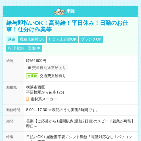
未読
給与即払いOK！高時給！平日休み！日勤のお仕
事！仕分け作業等
派遣
職種未経験OK
社会人未経験OK
ブランクOK
WEB登録・面接OK
時給1600円
給与
交通費別途支給あり
交通費支給有り
交通費
横浜市西区
勤務地
平沼橋駅から徒歩12分
素材系メーカー
8:00～17:30 ※表記のうち実働8時間です。
勤務時間
長期【ご応募から1週間以内(最短2日目)のスピード就業が可能】
期間
即日～
日払いOK
/
履歴書不要
/
シフト勤務
/
電話対応なし
/
パソコン
特徴