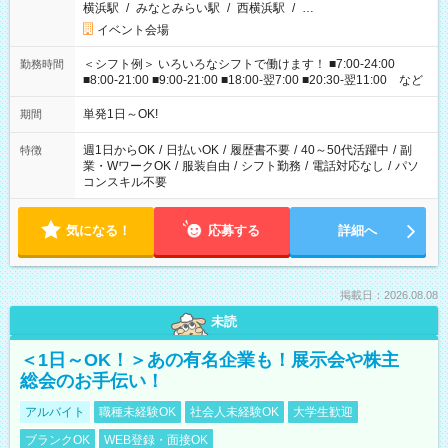
横浜駅
/
みなとみらい駅
/
西横浜駅
/
…
イベント会場
＜シフト例＞ いろいろなシフトで働けます！ ■7:00-24:00
勤務時間
■8:00-21:00 ■9:00-21:00 ■18:00-翌7:00 ■20:30-翌11:00 など
単発1日～OK!
期間
週1日からOK
/
日払いOK
/
履歴書不要
/
40～50代活躍中
/
副
特徴
業・WワークOK
/
服装自由
/
シフト勤務
/
電話対応なし
/
パソ
コンスキル不要
気になる！
応募する
詳細へ
掲載日：2026.08.08
未読
＜1日～OK！＞あの有名企業も！展示会や株主
総会のお手伝い！
アルバイト
職種未経験OK
社会人未経験OK
大学生歓迎
ブランクOK
WEB登録・面接OK