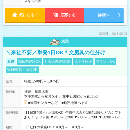
スキル不要
気になる！
応募する
詳細へ
掲載日：2026.08.08
未読
＼来社不要／単発1日OK＊文房具の仕分け
派遣
職種未経験OK
社会人未経験OK
大学生歓迎
ブランクOK
WEB登録・面接OK
時給1,500円～1,875円
給与
神奈川県厚木市
勤務地
本厚木駅から徒歩5分
/
愛甲石田駅から徒歩5分
■物流センターなど ■勤務地選べます
【1日3時間～も相談OK!】午前中のみや18時以降などのシフト
勤務時間
あり！ シフト例 ▼9:00～12:00 ▼9:00～17:00 ▼10:00～19:00
▼18:00～21:00
1日だけの単発OK！＃8月～ ＃9月～
期間