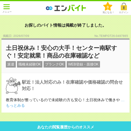
0
メニュー
気になる！
ログイン
お探しのバイト情報は掲載が終了しました。
掲載日 :2026
/
07
/
09
No.TEMPGT26-0497865
土日祝休み！安心の大手！センター南駅す
ぐ！安定就業！商品の在庫確認など
派遣
職種未経験OK
ブランクOK
WEB登録・面接OK
駅近！法人対応のみ！在庫確認や価格確認の問合せ
対応！
教育体制が整っているので未経験の方も安心！土日祝休みで働きや
...
もっとみる
あなたの閲覧履歴からのオススメ