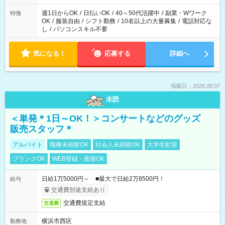
週1日からOK
/
日払いOK
/
40～50代活躍中
/
副業・Wワーク
特徴
OK
/
服装自由
/
シフト勤務
/
10名以上の大量募集
/
電話対応な
し
/
パソコンスキル不要
気になる！
応募する
詳細へ
掲載日：2026.08.07
未読
＜単発＊1日～OK！＞コンサートなどのグッズ
販売スタッフ＊
アルバイト
職種未経験OK
社会人未経験OK
大学生歓迎
ブランクOK
WEB登録・面接OK
日給1万5000円～ ■最大で日給2万8500円！
給与
交通費別途支給あり
交通費規定支給
交通費
横浜市西区
勤務地