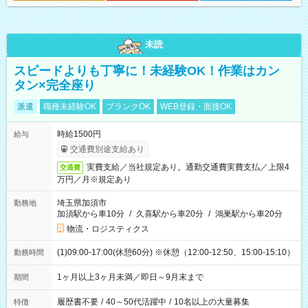
未読
スピードよりも丁寧に！未経験OK！作業はカン
タン×完全座り
派遣
職種未経験OK
ブランクOK
WEB登録・面接OK
時給1500円
給与
交通費別途支給あり
実費支給／当社規定あり。通勤交通費実費支払／上限4
交通費
万円／月※規定あり
埼玉県加須市
勤務地
加須駅から車10分
/
久喜駅から車20分
/
鴻巣駅から車20分
物流・ロジスティクス
(1)09:00-17:00(休憩60分) ※休憩（12:00-12:50、15:00-15:10）
勤務時間
1ヶ月以上3ヶ月未満／即日～9月末まで
期間
履歴書不要
/
40～50代活躍中
/
10名以上の大量募集
特徴