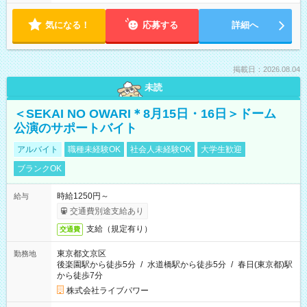
気になる！
応募する
詳細へ
掲載日：2026.08.04
未読
＜SEKAI NO OWARI＊8月15日・16日＞ドーム
公演のサポートバイト
アルバイト
職種未経験OK
社会人未経験OK
大学生歓迎
ブランクOK
時給1250円～
給与
交通費別途支給あり
支給（規定有り）
交通費
東京都文京区
勤務地
後楽園駅から徒歩5分
/
水道橋駅から徒歩5分
/
春日(東京都)駅
から徒歩7分
株式会社ライブパワー