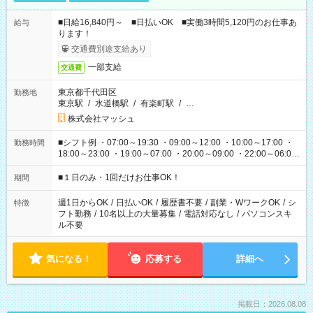
■日給16,840円～ ■日払いOK ■実働3時間5,120円のお仕事あ
給与
ります！
交通費別途支給あり
一部支給
交通費
東京都千代田区
勤務地
東京駅
/
水道橋駅
/
有楽町駅
/
…
株式会社マッシュ
■シフト例 ・07:00～19:30 ・09:00～12:00 ・10:00～17:00 ・
勤務時間
18:00～23:00 ・19:00～07:00 ・20:00～09:00 ・22:00～06:00
etc ★最短で3時間で5,120円のお仕事から 15時間で2万円近く稼
げるお仕事も！ ご希望のお時間に合わせてご紹介！ ※シフトは
■１日のみ・1回だけお仕事OK！
期間
現場によって異なります。 ※勿論、休憩時間はあるのでご安心
ください！
週1日からOK
/
日払いOK
/
履歴書不要
/
副業・WワークOK
/
シ
特徴
フト勤務
/
10名以上の大量募集
/
電話対応なし
/
パソコンスキ
ル不要
気になる！
応募する
詳細へ
掲載日：2026.08.08