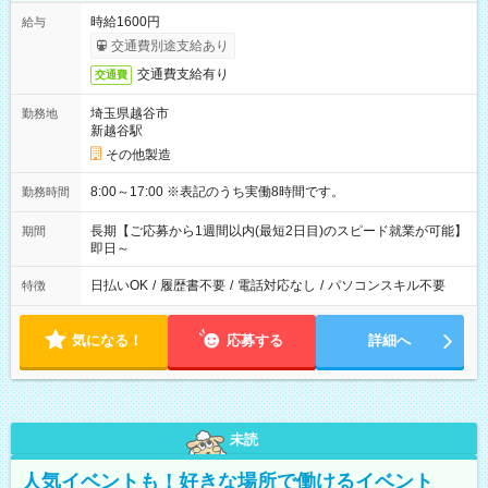
時給1600円
給与
交通費別途支給あり
交通費支給有り
交通費
埼玉県越谷市
勤務地
新越谷駅
その他製造
8:00～17:00 ※表記のうち実働8時間です。
勤務時間
長期【ご応募から1週間以内(最短2日目)のスピード就業が可能】
期間
即日～
日払いOK
/
履歴書不要
/
電話対応なし
/
パソコンスキル不要
特徴
気になる！
応募する
詳細へ
未読
人気イベントも！好きな場所で働けるイベント