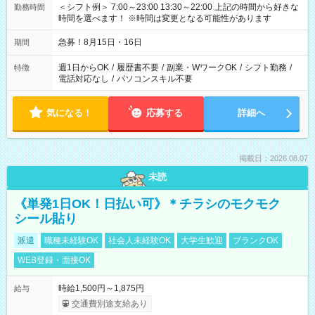
＜シフト例＞ 7:00～23:00 13:30～22:00 上記の時間から好きな
勤務時間
時間を選べます！ ※時間は変更となる可能性があります
急募！8月15日・16日
期間
週1日からOK
/
履歴書不要
/
副業・WワークOK
/
シフト勤務
/
特徴
電話対応なし
/
パソコンスキル不要
気になる！
応募する
詳細へ
掲載日：2026.08.07
未読
《単発1日OK！日払い可》＊チラシのモクモク
シール貼り
派遣
職種未経験OK
社会人未経験OK
大学生歓迎
ブランクOK
WEB登録・面接OK
時給1,500円～1,875円
給与
交通費別途支給あり