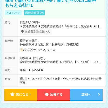
場所で働ける☆来社不要！働いたその日に給料
もらえる◎/T1
アルバイト
職種未経験OK
日給13,000円～
給与
＋交通費支給 ★交通費全額支給！ ┗案件により規定あり ★日払
いOK！（規定あり） ┗働いたその日に現金GET♪ お仕事後はコ
交通費別途支給あり
ンビニATMから 日払い分を引き落とせます！ 【試用期間】試
用期間なし
横浜市港北区
勤務地
神奈川県横浜市港北区（最寄り駅：新横浜駅）
株式会社ワンベルウッズ
勤務時間は指定なし
勤務時間
変形労働時間制 想定労働時間160時間/月 【シフト例】 ・8：00
～21：00
単発・1日のみOK
期間
週1日からOK / 日払いOK / 副業・WワークOK / 10名以上の大量
特徴
募集
気になる！
応募する
詳細へ