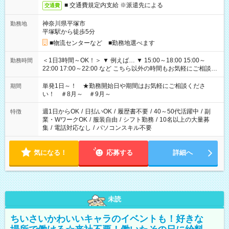
■ 交通費規定内支給 ※派遣先による
交通費
神奈川県平塚市
勤務地
平塚駅から徒歩5分
■物流センターなど ■勤務地選べます
＜1日3時間～OK！＞ ▼ 例えば… ▼ 15:00～18:00 15:00～
勤務時間
22:00 17:00～22:00 など こちら以外の時間もお気軽にご相談く
ださい！
単発1日～！ ★勤務開始日や期間はお気軽にご相談くださ
期間
い！ ＃8月～ ＃9月～
週1日からOK
/
日払いOK
/
履歴書不要
/
40～50代活躍中
/
副
特徴
業・WワークOK
/
服装自由
/
シフト勤務
/
10名以上の大量募
集
/
電話対応なし
/
パソコンスキル不要
気になる！
応募する
詳細へ
未読
ちいさいかわいいキャラのイベントも！好きな