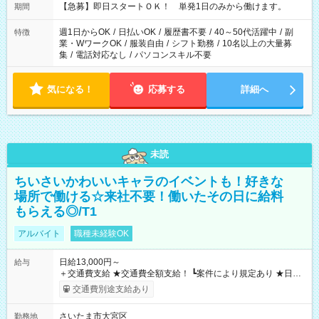
【急募】即日スタートＯＫ！ 単発1日のみから働けます。
期間
週1日からOK
/
日払いOK
/
履歴書不要
/
40～50代活躍中
/
副
特徴
業・WワークOK
/
服装自由
/
シフト勤務
/
10名以上の大量募
集
/
電話対応なし
/
パソコンスキル不要
気になる！
応募する
詳細へ
未読
ちいさいかわいいキャラのイベントも！好きな
場所で働ける☆来社不要！働いたその日に給料
もらえる◎/T1
アルバイト
職種未経験OK
日給13,000円～
給与
＋交通費支給 ★交通費全額支給！ ┗案件により規定あり ★日払
いOK！（規定あり） ┗働いたその日に現金GET♪ お仕事後はコ
交通費別途支給あり
ンビニATMから 日払い分を引き落とせます！ 【試用期間】試
用期間なし
さいたま市大宮区
勤務地