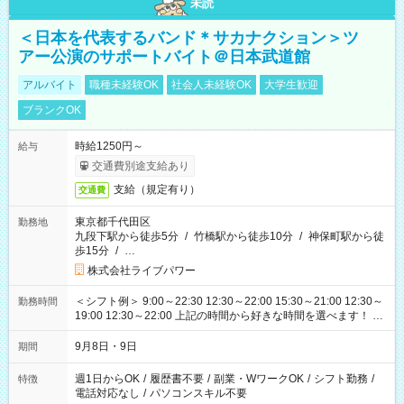
未読
＜日本を代表するバンド＊サカナクション＞ツ
アー公演のサポートバイト＠日本武道館
アルバイト
職種未経験OK
社会人未経験OK
大学生歓迎
ブランクOK
時給1250円～
給与
交通費別途支給あり
支給（規定有り）
交通費
東京都千代田区
勤務地
九段下駅から徒歩5分
/
竹橋駅から徒歩10分
/
神保町駅から徒
歩15分
/
…
株式会社ライブパワー
＜シフト例＞ 9:00～22:30 12:30～22:00 15:30～21:00 12:30～
勤務時間
19:00 12:30～22:00 上記の時間から好きな時間を選べます！ ※
時間は変更となる可能性があります
9月8日・9日
期間
週1日からOK
/
履歴書不要
/
副業・WワークOK
/
シフト勤務
/
特徴
電話対応なし
/
パソコンスキル不要