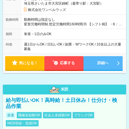
埼玉県さいたま市大宮区錦町（最寄り駅：大宮駅）
株式会社ワンベルウッズ
勤務時間は指定なし
勤務時間
変形労働時間制 想定労働時間160時間/月 【シフト例】 ・8：00
～21：00
単発・1日のみOK
期間
週1日からOK / 日払いOK / 副業・WワークOK / 10名以上の大量
特徴
募集
気になる！
応募する
詳細へ
未読
給与即払いOK！高時給！土日休み！仕分け・検
品作業
派遣
職種未経験OK
社会人未経験OK
ブランクOK
WEB登録・面接OK