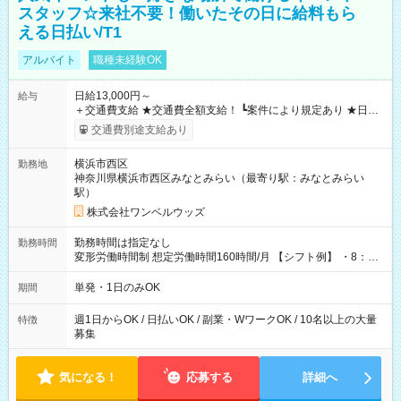
スタッフ☆来社不要！働いたその日に給料もら
える日払い/T1
アルバイト
職種未経験OK
日給13,000円～
給与
＋交通費支給 ★交通費全額支給！ ┗案件により規定あり ★日払
いOK！（規定あり） ┗働いたその日に現金GET♪ お仕事後はコ
交通費別途支給あり
ンビニATMから 日払い分を引き落とせます！ 【試用期間】試
用期間なし
横浜市西区
勤務地
神奈川県横浜市西区みなとみらい（最寄り駅：みなとみらい
駅）
株式会社ワンベルウッズ
勤務時間は指定なし
勤務時間
変形労働時間制 想定労働時間160時間/月 【シフト例】 ・8：00
～21：00
単発・1日のみOK
期間
週1日からOK / 日払いOK / 副業・WワークOK / 10名以上の大量
特徴
募集
気になる！
応募する
詳細へ