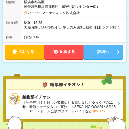
横浜市都筑区
勤務地
神奈川県横浜市都筑区（最寄り駅：センター南）
パーソルマーケティング株式会社
840～15:25
勤務時間
実働時間：5時間45分/日 平日のみ週3日勤務 休日: シフト制（土
日祝
日払いOK
特徴
気になる！
応募する
詳細へ
編集部イチオシ
【完全在宅！】難しい業務なし＆電話なし！ゆっくりの11
時～時短＊データ入力・事務、＜SEKAI NO OWARI＊8月15
日・16日＞ドーム公演のサポートバイトなど
(8/7UP!)