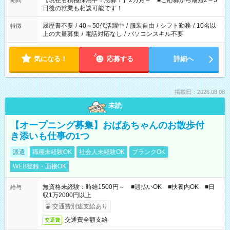
【現在も積極採用中！急募！】2カ月～ ■ご応募から最短2～3
期間
の方へ 今ご覧のお仕事で希望する勤務時間と、もう1つのお仕事
日後の就業も相談可能です！
の勤務時間。 合計で週40時間を超える場合は応募できません。
履歴書不要
/
40～50代活躍中
/
服装自由
/
シフト勤務
/
10名以
特徴
上の大量募集
/
電話対応なし
/
パソコンスキル不要
気になる！
応募する
詳細へ
掲載日：2026.08.08
未読
【オープニング募集】おばあちゃんのお散歩付
き添いも仕事の1つ
派遣
職種未経験OK
社会人未経験OK
ブランクOK
WEB登録・面接OK
無資格未経験：時給1500円～ ■週払いOK ■扶養内OK ■日
給与
収1万2000円以上
交通費別途支給あり
交通費全額支給
交通費