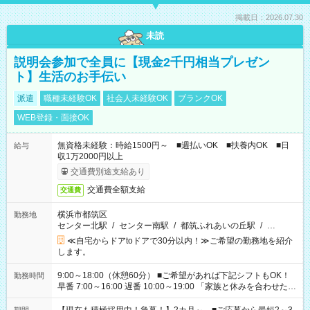
掲載日：2026.07.30
未読
説明会参加で全員に【現金2千円相当プレゼン
ト】生活のお手伝い
派遣
職種未経験OK
社会人未経験OK
ブランクOK
WEB登録・面接OK
無資格未経験：時給1500円～ ■週払いOK ■扶養内OK ■日
給与
収1万2000円以上
交通費別途支給あり
交通費全額支給
交通費
横浜市都筑区
勤務地
センター北駅
/
センター南駅
/
都筑ふれあいの丘駅
/
…
≪自宅からドアtoドアで30分以内！≫ご希望の勤務地を紹介
します。
9:00～18:00（休憩60分） ■ご希望があれば下記シフトもOK！
勤務時間
早番 7:00～16:00 遅番 10:00～19:00 「家族と休みを合わせた
い」 「余裕を持って夕飯の準備がしたい」 「できれば残業はし
たくない」 など、ご希望を教えてくださいね。 ※Wワーク希望