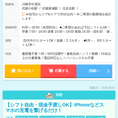
川崎市中原区
勤務地
武蔵小杉駅
/
武蔵新城駅
/
元住吉駅
/
…
≪自宅からドアtoドアで30分以内！≫ご希望の勤務地を紹介
します。
9:00～18:00（休憩60分） ■ご希望があれば下記シフトもOK！
勤務時間
早番 7:00～16:00 遅番 10:00～19:00 夜勤 16:30～翌9:30 「家族
と休みを合わせたい」 「余裕を持って夕飯の準備がしたい」
「できれば残業はしたくない」 など、ご希望を教えてください
【8月中のスタートOK！急募！】2カ月～ ■8月～、9月スター
期間
ね。 ※Wワーク希望の方へ 今ご覧のお仕事で希望する勤務時間
トもOK！
と、もう1つのお仕事の勤務時間。 合計で週40時間を超える場
合は応募できません。
履歴書不要
/
40～50代活躍中
/
服装自由
/
シフト勤務
/
10名以
特徴
上の大量募集
/
電話対応なし
/
パソコンスキル不要
気になる！
応募する
詳細へ
掲載日：2026.08.07
未読
【シフト自由・現金手渡しOK】iPhoneなどス
マホの充電を繋げるだけ！