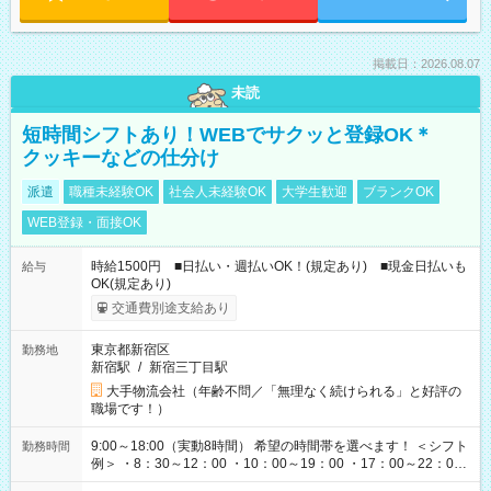
掲載日：2026.08.07
未読
短時間シフトあり！WEBでサクッと登録OK＊
クッキーなどの仕分け
派遣
職種未経験OK
社会人未経験OK
大学生歓迎
ブランクOK
WEB登録・面接OK
時給1500円 ■日払い・週払いOK！(規定あり) ■現金日払いも
給与
OK(規定あり)
交通費別途支給あり
東京都新宿区
勤務地
新宿駅
/
新宿三丁目駅
大手物流会社（年齢不問／「無理なく続けられる」と好評の
職場です！）
9:00～18:00（実動8時間） 希望の時間帯を選べます！ ＜シフト
勤務時間
例＞ ・8：30～12：00 ・10：00～19：00 ・17：00～22：00
・13：00～22：00 ・22：00～翌6：00 など