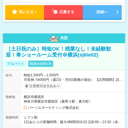
気になる！
応募する
詳細へ
未読
［土日祝のみ］時短OK！残業なし！未経験歓
迎！車ショールーム受付＠横浜(sj6ie02)
アルバイト
職種未経験OK
時給1,500円～1,500円
給与
月収例: 54000円（週2日・月8日勤務の場合） 【試用期間】試用
期間なし
交通費別途支給あり
横浜市都筑区
勤務地
神奈川県横浜市都筑区（最寄り駅：東方町）
パーソルマーケティング株式会社
シフト制
勤務時間
1日あたりの実働時間：最大4時間30分/日 [1]9:00～13:30（休
憩：なし） [2]13:30～18:00（休憩：なし） 平日のみなど相談可