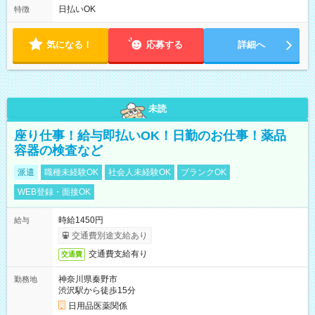
上記のシフトから選択して就業可能！
日払いOK
特徴
気になる！
応募する
詳細へ
未読
座り仕事！給与即払いOK！日勤のお仕事！薬品
容器の検査など
派遣
職種未経験OK
社会人未経験OK
ブランクOK
WEB登録・面接OK
時給1450円
給与
交通費別途支給あり
交通費支給有り
交通費
神奈川県秦野市
勤務地
渋沢駅から徒歩15分
日用品医薬関係