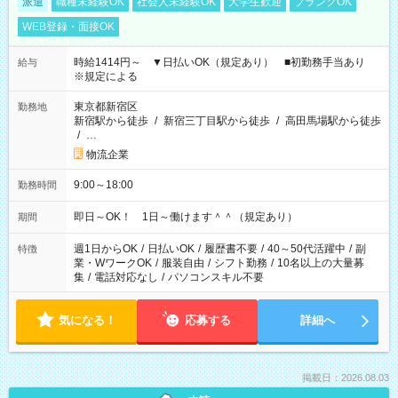
派遣
職種未経験OK
社会人未経験OK
大学生歓迎
ブランクOK
WEB登録・面接OK
時給1414円～ ▼日払いOK（規定あり） ■初勤務手当あり
給与
※規定による
東京都新宿区
勤務地
新宿駅から徒歩
/
新宿三丁目駅から徒歩
/
高田馬場駅から徒歩
/
…
物流企業
9:00～18:00
勤務時間
即日～OK！ 1日～働けます＾＾（規定あり）
期間
週1日からOK
/
日払いOK
/
履歴書不要
/
40～50代活躍中
/
副
特徴
業・WワークOK
/
服装自由
/
シフト勤務
/
10名以上の大量募
集
/
電話対応なし
/
パソコンスキル不要
気になる！
応募する
詳細へ
掲載日：2026.08.03