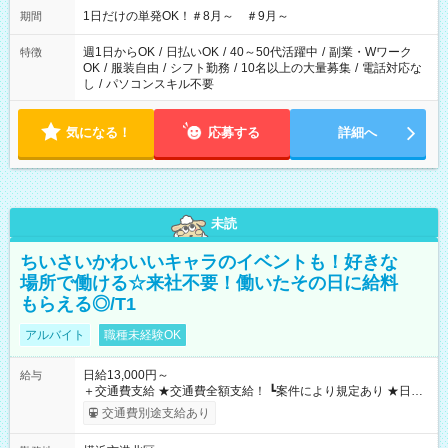
1日だけの単発OK！＃8月～ ＃9月～
期間
週1日からOK
/
日払いOK
/
40～50代活躍中
/
副業・Wワーク
特徴
OK
/
服装自由
/
シフト勤務
/
10名以上の大量募集
/
電話対応な
し
/
パソコンスキル不要
気になる！
応募する
詳細へ
未読
ちいさいかわいいキャラのイベントも！好きな
場所で働ける☆来社不要！働いたその日に給料
もらえる◎/T1
アルバイト
職種未経験OK
日給13,000円～
給与
＋交通費支給 ★交通費全額支給！ ┗案件により規定あり ★日払
いOK！（規定あり） ┗働いたその日に現金GET♪ お仕事後はコ
交通費別途支給あり
ンビニATMから 日払い分を引き落とせます！ 【試用期間】試
用期間なし