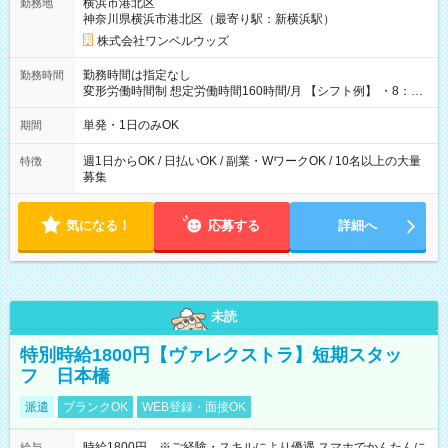
横浜市港北区
勤務地
神奈川県横浜市港北区（最寄り駅：新横浜駅）
株式会社ワンベルウッズ
勤務時間は指定なし
勤務時間
変形労働時間制 想定労働時間160時間/月 【シフト例】 ・8：00
～21：00
単発・1日のみOK
期間
週1日からOK / 日払いOK / 副業・WワークOK / 10名以上の大量
特徴
募集
気になる！
応募する
詳細へ
未読
特別時給1800円【ヴァレクストラ】短期スタッ
フ 日本橋
派遣
ブランクOK
WEB登録・面接OK
時給1800円 ※ご経験・スキルにより優遇 スマホでかんたんに
給与