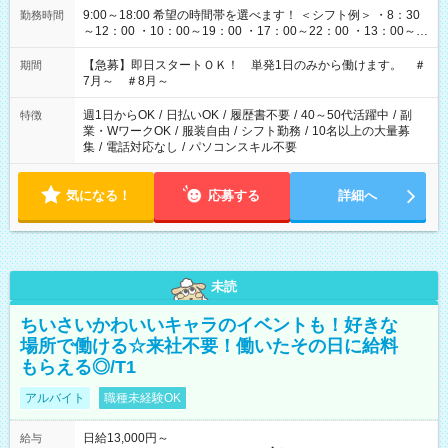
9:00～18:00 希望の時間帯を選べます！ ＜シフト例＞ ・8：30
勤務時間
～12：00 ・10：00～19：00 ・17：00～22：00 ・13：00～
22：00 ・22：00～翌6：00 など
【急募】即日スタートＯＫ！ 単発1日のみから働けます。 ＃
期間
7月～ ＃8月～
週1日からOK
/
日払いOK
/
履歴書不要
/
40～50代活躍中
/
副
特徴
業・WワークOK
/
服装自由
/
シフト勤務
/
10名以上の大量募
集
/
電話対応なし
/
パソコンスキル不要
気になる！
応募する
詳細へ
未読
ちいさいかわいいキャラのイベントも！好きな
場所で働ける☆来社不要！働いたその日に給料
もらえる◎/T1
アルバイト
職種未経験OK
日給13,000円～
給与