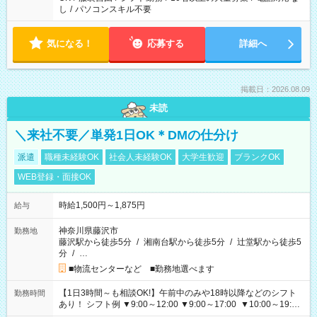
し
/
パソコンスキル不要
気になる！
応募する
詳細へ
掲載日：2026.08.09
未読
＼来社不要／単発1日OK＊DMの仕分け
派遣
職種未経験OK
社会人未経験OK
大学生歓迎
ブランクOK
WEB登録・面接OK
時給1,500円～1,875円
給与
神奈川県藤沢市
勤務地
藤沢駅から徒歩5分
/
湘南台駅から徒歩5分
/
辻堂駅から徒歩5
分
/
…
■物流センターなど ■勤務地選べます
【1日3時間～も相談OK!】午前中のみや18時以降などのシフト
勤務時間
あり！ シフト例 ▼9:00～12:00 ▼9:00～17:00 ▼10:00～19:00
▼18:00～21:00