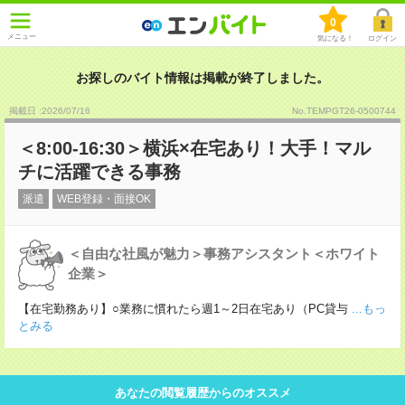
0
メニュー
気になる！
ログイン
お探しのバイト情報は掲載が終了しました。
掲載日 :2026
/
07
/
16
No.TEMPGT26-0500744
＜8:00-16:30＞横浜×在宅あり！大手！マル
チに活躍できる事務
派遣
WEB登録・面接OK
＜自由な社風が魅力＞事務アシスタント＜ホワイト
企業＞
【在宅勤務あり】○業務に慣れたら週1～2日在宅あり（PC貸与
...もっ
とみる
あなたの閲覧履歴からのオススメ