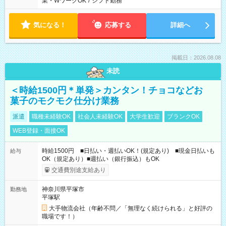
業・WワークOK
/
シフト勤務
気になる！
応募する
詳細へ
掲載日：2026.08.08
未読
＜時給1500円＊単発＞カンタン！チョコなどお
菓子のモクモク仕分け業務
派遣
職種未経験OK
社会人未経験OK
大学生歓迎
ブランクOK
WEB登録・面接OK
時給1500円 ■日払い・週払いOK！(規定あり) ■現金日払いも
給与
OK（規定あり）■週払い（銀行振込）もOK
交通費別途支給あり
神奈川県平塚市
勤務地
平塚駅
大手物流会社（年齢不問／「無理なく続けられる」と好評の
職場です！）