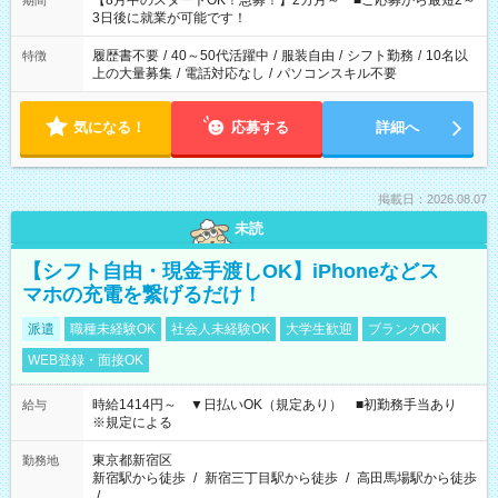
【8月中のスタートOK！急募！】2カ月～ ■ご応募から最短2～
期間
ね。 ※Wワーク希望の方へ 今ご覧のお仕事で希望する勤務時間
3日後に就業が可能です！
と、もう1つのお仕事の勤務時間。 合計で週40時間を超える場
合は応募できません。
履歴書不要
/
40～50代活躍中
/
服装自由
/
シフト勤務
/
10名以
特徴
上の大量募集
/
電話対応なし
/
パソコンスキル不要
気になる！
応募する
詳細へ
掲載日：2026.08.07
未読
【シフト自由・現金手渡しOK】iPhoneなどス
マホの充電を繋げるだけ！
派遣
職種未経験OK
社会人未経験OK
大学生歓迎
ブランクOK
WEB登録・面接OK
時給1414円～ ▼日払いOK（規定あり） ■初勤務手当あり
給与
※規定による
東京都新宿区
勤務地
新宿駅から徒歩
/
新宿三丁目駅から徒歩
/
高田馬場駅から徒歩
/
…