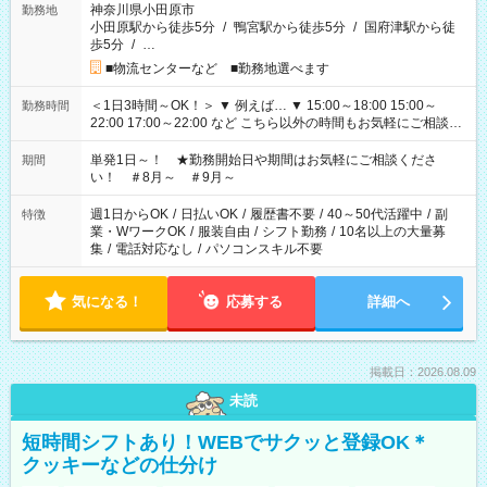
神奈川県小田原市
勤務地
小田原駅から徒歩5分
/
鴨宮駅から徒歩5分
/
国府津駅から徒
歩5分
/
…
■物流センターなど ■勤務地選べます
＜1日3時間～OK！＞ ▼ 例えば… ▼ 15:00～18:00 15:00～
勤務時間
22:00 17:00～22:00 など こちら以外の時間もお気軽にご相談く
ださい！
単発1日～！ ★勤務開始日や期間はお気軽にご相談くださ
期間
い！ ＃8月～ ＃9月～
週1日からOK
/
日払いOK
/
履歴書不要
/
40～50代活躍中
/
副
特徴
業・WワークOK
/
服装自由
/
シフト勤務
/
10名以上の大量募
集
/
電話対応なし
/
パソコンスキル不要
気になる！
応募する
詳細へ
掲載日：2026.08.09
未読
短時間シフトあり！WEBでサクッと登録OK＊
クッキーなどの仕分け