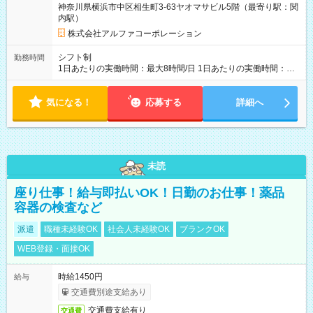
神奈川県横浜市中区相生町3-63ヤオマサビル5階（最寄り駅：関
内駅）
株式会社アルファコーポレーション
シフト制
勤務時間
1日あたりの実働時間：最大8時間/日 1日あたりの実働時間：
7~8時間 シフト例 ・10時00分～18時00分 ・10時00分～19時00
分
気になる！
応募する
詳細へ
未読
座り仕事！給与即払いOK！日勤のお仕事！薬品
容器の検査など
派遣
職種未経験OK
社会人未経験OK
ブランクOK
WEB登録・面接OK
時給1450円
給与
交通費別途支給あり
交通費支給有り
交通費