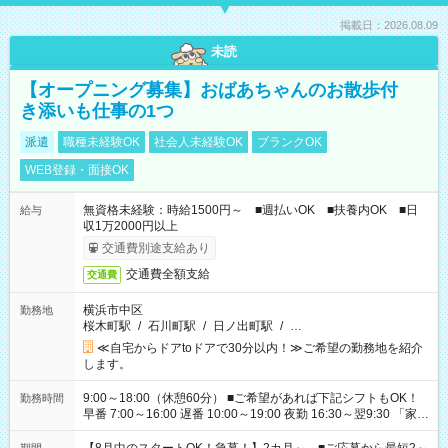
掲載日：2026.08.09
未読
【オープニング募集】おばあちゃんのお散歩付
き添いも仕事の1つ
派遣
職種未経験OK
社会人未経験OK
ブランクOK
WEB登録・面接OK
無資格未経験：時給1500円～ ■週払いOK ■扶養内OK ■日
給与
収1万2000円以上
交通費別途支給あり
交通費全額支給
交通費
横浜市中区
勤務地
桜木町駅
/
石川町駅
/
日ノ出町駅
/
…
≪自宅からドアtoドアで30分以内！≫ご希望の勤務地を紹介
します。
9:00～18:00（休憩60分） ■ご希望があれば下記シフトもOK！
勤務時間
早番 7:00～16:00 遅番 10:00～19:00 夜勤 16:30～翌9:30 「家族
と休みを合わせたい」 「余裕を持って夕飯の準備がしたい」
「できれば残業はしたくない」 など、ご希望を教えてください