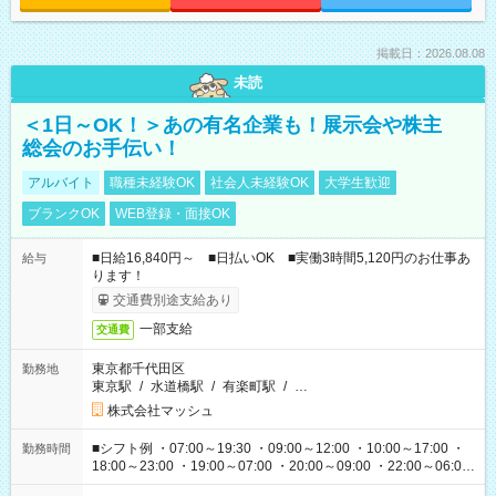
掲載日：2026.08.08
未読
＜1日～OK！＞あの有名企業も！展示会や株主
総会のお手伝い！
アルバイト
職種未経験OK
社会人未経験OK
大学生歓迎
ブランクOK
WEB登録・面接OK
■日給16,840円～ ■日払いOK ■実働3時間5,120円のお仕事あ
給与
ります！
交通費別途支給あり
一部支給
交通費
東京都千代田区
勤務地
東京駅
/
水道橋駅
/
有楽町駅
/
…
株式会社マッシュ
■シフト例 ・07:00～19:30 ・09:00～12:00 ・10:00～17:00 ・
勤務時間
18:00～23:00 ・19:00～07:00 ・20:00～09:00 ・22:00～06:00
etc ★最短で3時間で5,120円のお仕事から 15時間で2万円近く稼