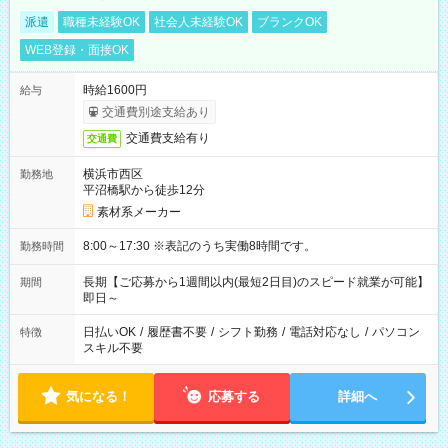
派遣
職種未経験OK
社会人未経験OK
ブランクOK
WEB登録・面接OK
時給1600円
給与
交通費別途支給あり
交通費支給有り
交通費
横浜市西区
勤務地
平沼橋駅から徒歩12分
素材系メーカー
8:00～17:30 ※表記のうち実働8時間です。
勤務時間
長期【ご応募から1週間以内(最短2日目)のスピード就業が可能】
期間
即日～
日払いOK
/
履歴書不要
/
シフト勤務
/
電話対応なし
/
パソコン
特徴
スキル不要
気になる！
応募する
詳細へ