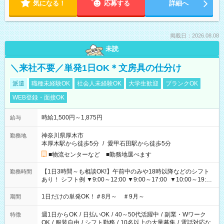
気になる！
応募する
詳細へ
掲載日：2026.08.08
未読
＼来社不要／単発1日OK＊文房具の仕分け
派遣
職種未経験OK
社会人未経験OK
大学生歓迎
ブランクOK
WEB登録・面接OK
時給1,500円～1,875円
給与
神奈川県厚木市
勤務地
本厚木駅から徒歩5分
/
愛甲石田駅から徒歩5分
■物流センターなど ■勤務地選べます
【1日3時間～も相談OK!】午前中のみや18時以降などのシフト
勤務時間
あり！ シフト例 ▼9:00～12:00 ▼9:00～17:00 ▼10:00～19:00
▼18:00～21:00
1日だけの単発OK！＃8月～ ＃9月～
期間
週1日からOK
/
日払いOK
/
40～50代活躍中
/
副業・Wワーク
特徴
OK
/
服装自由
/
シフト勤務
/
10名以上の大量募集
/
電話対応な