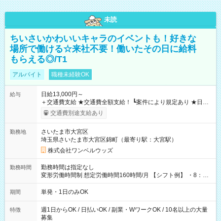
未読
ちいさいかわいいキャラのイベントも！好きな
場所で働ける☆来社不要！働いたその日に給料
もらえる◎/T1
アルバイト
職種未経験OK
日給13,000円～
給与
＋交通費支給 ★交通費全額支給！ ┗案件により規定あり ★日払
いOK！（規定あり） ┗働いたその日に現金GET♪ お仕事後はコ
交通費別途支給あり
ンビニATMから 日払い分を引き落とせます！ 【試用期間】試
用期間なし
さいたま市大宮区
勤務地
埼玉県さいたま市大宮区錦町（最寄り駅：大宮駅）
株式会社ワンベルウッズ
勤務時間は指定なし
勤務時間
変形労働時間制 想定労働時間160時間/月 【シフト例】 ・8：00
～21：00
単発・1日のみOK
期間
週1日からOK / 日払いOK / 副業・WワークOK / 10名以上の大量
特徴
募集