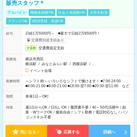
販売スタッフ＊
アルバイト
職種未経験OK
社会人未経験OK
大学生歓迎
ブランクOK
WEB登録・面接OK
日給1万5000円～ ■最大で日給2万8500円！
給与
交通費別途支給あり
交通費規定支給
交通費
横浜市西区
勤務地
横浜駅
/
みなとみらい駅
/
西横浜駅
/
…
イベント会場
＜シフト例＞ いろいろなシフトで働けます！ ■7:00-24:00
勤務時間
■8:00-21:00 ■9:00-21:00 ■18:00-翌7:00 ■20:30-翌11:00 など
単発1日～OK!
期間
週1日からOK
/
日払いOK
/
履歴書不要
/
40～50代活躍中
/
副
特徴
業・WワークOK
/
服装自由
/
シフト勤務
/
電話対応なし
/
パソ
コンスキル不要
気になる！
応募する
詳細へ