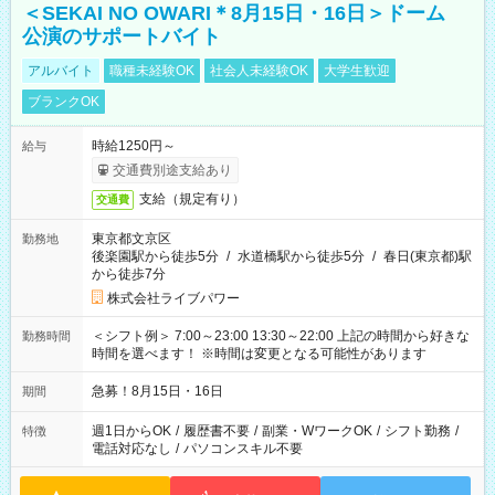
＜SEKAI NO OWARI＊8月15日・16日＞ドーム
公演のサポートバイト
アルバイト
職種未経験OK
社会人未経験OK
大学生歓迎
ブランクOK
時給1250円～
給与
交通費別途支給あり
支給（規定有り）
交通費
東京都文京区
勤務地
後楽園駅から徒歩5分
/
水道橋駅から徒歩5分
/
春日(東京都)駅
から徒歩7分
株式会社ライブパワー
＜シフト例＞ 7:00～23:00 13:30～22:00 上記の時間から好きな
勤務時間
時間を選べます！ ※時間は変更となる可能性があります
急募！8月15日・16日
期間
週1日からOK
/
履歴書不要
/
副業・WワークOK
/
シフト勤務
/
特徴
電話対応なし
/
パソコンスキル不要