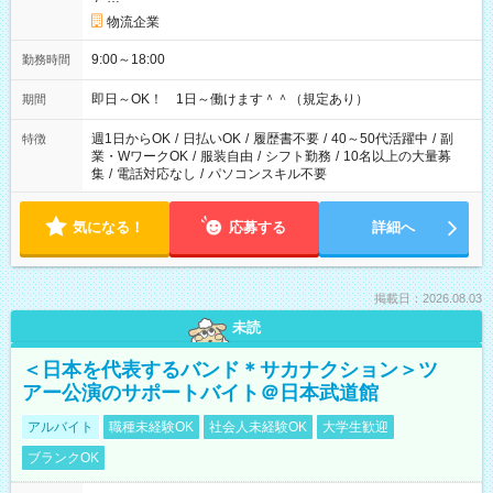
物流企業
9:00～18:00
勤務時間
即日～OK！ 1日～働けます＾＾（規定あり）
期間
週1日からOK
/
日払いOK
/
履歴書不要
/
40～50代活躍中
/
副
特徴
業・WワークOK
/
服装自由
/
シフト勤務
/
10名以上の大量募
集
/
電話対応なし
/
パソコンスキル不要
気になる！
応募する
詳細へ
掲載日：2026.08.03
未読
＜日本を代表するバンド＊サカナクション＞ツ
アー公演のサポートバイト＠日本武道館
アルバイト
職種未経験OK
社会人未経験OK
大学生歓迎
ブランクOK