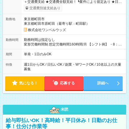
＋交通費支給 ★交通費全額支給！ ┗案件により規定あり ★日払
いOK！（規定あり） ┗働いたその日に現金GET♪ お仕事後はコ
交通費別途支給あり
ンビニATMから 日払い分を引き落とせます！ 【試用期間】試
用期間なし
東京都町田市
勤務地
東京都町田市原町田（最寄り駅：町田駅）
株式会社ワンベルウッズ
勤務時間は指定なし
勤務時間
変形労働時間制 想定労働時間160時間/月 【シフト例】 ・8：00
～21：00
単発・1日のみOK
期間
週1日からOK / 日払いOK / 副業・WワークOK / 10名以上の大量
特徴
募集
気になる！
応募する
詳細へ
未読
給与即払いOK！高時給！平日休み！日勤のお仕
事！仕分け作業等