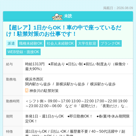
掲載日：2026.08.09
未読
【超レア】1日からOK！車の中で座っているだ
け！駐禁対策のお仕事です！
派遣
職種未経験OK
社会人未経験OK
大学生歓迎
ブランクOK
WEB登録・面接OK
時給1313円 ●昇給あり ●日払い制 ●前払い制度あり（稼働分・
給与
最大90%）
横浜市西区
勤務地
関内駅から徒歩
/
新横浜駅から徒歩
/
横浜駅から徒歩
神奈川の駐禁対策
＜シフト例＞ 09:00～17:00 13:00～22:00 17:00～22:00 19:00
勤務時間
～23:00 22:00～06:00 など ※「昼間だけ」「夜勤だけ」など
の希望OK
単発1日・週1日からOK ●即日勤務OK！ ●春/夏/冬休み期間限
期間
定OK！
週1日からOK
/
日払いOK
/
履歴書不要
/
40～50代活躍中
/
副
特徴