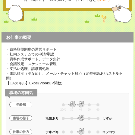
お仕事の概要
・資格取得制度の運営サポート
・社内システムでの申請/承認
・資料作成サポート、データ集計
・会議設定、スケジュール管理
・支払い処理、請求書処理
・電話取次（少なめ）、メール・チャット対応（定型英語あり/スキル不
問）
【OAスキル】Excel(VlookUP関数)
職場の雰囲気
年齢層
20代
30
40
50
60
職場の様子
活気あり
しずか
仕事の仕方
テキパキ
コツコツ