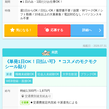
げるお仕事も！ ご希望のお時間に合わせてご紹介！ ※シフトは
■１日のみ・1回だけお仕事OK！
期間
現場によって異なります。 ※勿論、休憩時間はあるのでご安心
ください！
週1日からOK
/
日払いOK
/
履歴書不要
/
副業・WワークOK
/
シ
特徴
フト勤務
/
10名以上の大量募集
/
電話対応なし
/
パソコンスキ
ル不要
気になる！
応募する
詳細へ
掲載日：2026.07.31
未読
《単発1日OK！日払い可》＊コスメのモクモク
シール貼り
派遣
職種未経験OK
社会人未経験OK
大学生歓迎
ブランクOK
WEB登録・面接OK
時給1,500円～1,875円
給与
交通費別途支給あり
■ 交通費規定内支給 ※派遣先による
交通費