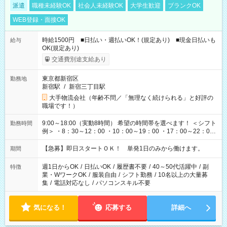
派遣
職種未経験OK
社会人未経験OK
大学生歓迎
ブランクOK
WEB登録・面接OK
時給1500円 ■日払い・週払いOK！(規定あり) ■現金日払いも
給与
OK(規定あり)
交通費別途支給あり
東京都新宿区
勤務地
新宿駅
/
新宿三丁目駅
大手物流会社（年齢不問／「無理なく続けられる」と好評の
職場です！）
9:00～18:00（実動8時間） 希望の時間帯を選べます！ ＜シフト
勤務時間
例＞ ・8：30～12：00 ・10：00～19：00 ・17：00～22：00
・13：00～22：00 ・22：00～翌6：00 など
【急募】即日スタートＯＫ！ 単発1日のみから働けます。
期間
週1日からOK
/
日払いOK
/
履歴書不要
/
40～50代活躍中
/
副
特徴
業・WワークOK
/
服装自由
/
シフト勤務
/
10名以上の大量募
集
/
電話対応なし
/
パソコンスキル不要
気になる！
応募する
詳細へ