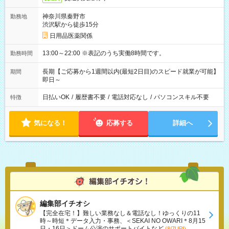
神奈川県秦野市
勤務地
渋沢駅から徒歩15分
日用品医薬関係
13:00～22:00 ※表記のうち実働8時間です。
勤務時間
長期【ご応募から1週間以内(最短2日目)のスピード就業が可能】
期間
即日～
日払いOK
/
履歴書不要
/
電話対応なし
/
パソコンスキル不要
特徴
気になる！
応募する
詳細へ
編集部イチオシ
【完全在宅！】難しい業務なし＆電話なし！ゆっくりの11
時～時短＊データ入力・事務、＜SEKAI NO OWARI＊8月15
日・16日＞ドーム公演のサポートバイトなど
(8/7UP!)