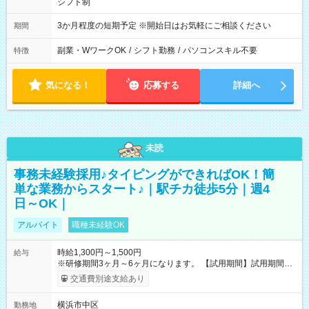
シフト制
3か月程度の短期予定 ※開始日はお気軽にご相談ください
期間
副業・WワークOK
/
シフト勤務
/
パソコンスキル不要
特徴
気になる！
応募する
詳細へ
未読
事務未経験採用♪タイピングができればOK！簡
単な業務からスタート♪｜駅チカ徒歩5分｜週4
日～OK｜
アルバイト
職種未経験OK
時給1,300円～1,500円
給与
※研修期間3ヶ月～6ヶ月になります。 【試用期間】試用期間あ
り 試用期間の長さ：1ヶ月 雇用形態、給与は本採用時と同じで
交通費別途支給あり
す。
横浜市中区
勤務地