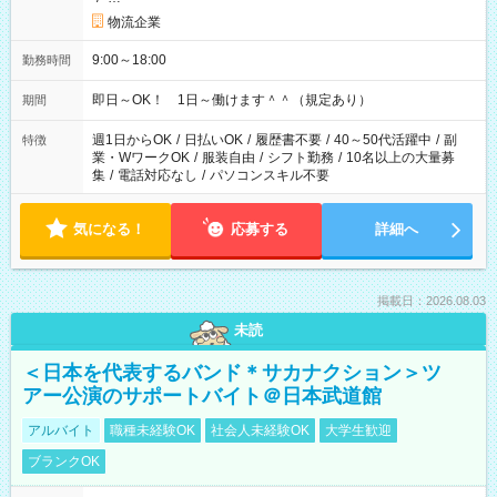
物流企業
9:00～18:00
勤務時間
即日～OK！ 1日～働けます＾＾（規定あり）
期間
週1日からOK
/
日払いOK
/
履歴書不要
/
40～50代活躍中
/
副
特徴
業・WワークOK
/
服装自由
/
シフト勤務
/
10名以上の大量募
集
/
電話対応なし
/
パソコンスキル不要
気になる！
応募する
詳細へ
掲載日：2026.08.03
未読
＜日本を代表するバンド＊サカナクション＞ツ
アー公演のサポートバイト＠日本武道館
アルバイト
職種未経験OK
社会人未経験OK
大学生歓迎
ブランクOK