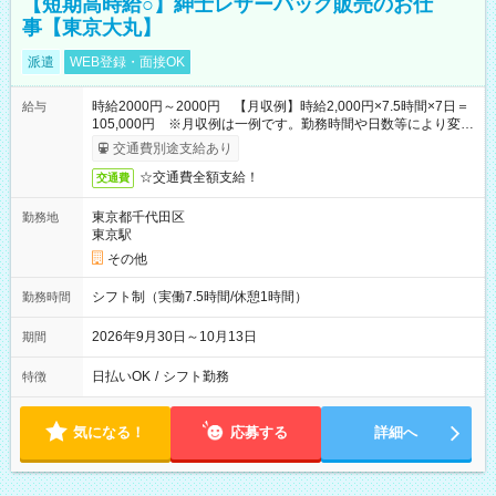
【短期高時給○】紳士レザーバッグ販売のお仕
事【東京大丸】
派遣
WEB登録・面接OK
時給2000円～2000円 【月収例】時給2,000円×7.5時間×7日＝
給与
105,000円 ※月収例は一例です。勤務時間や日数等により変動
いたします。
交通費別途支給あり
☆交通費全額支給！
交通費
東京都千代田区
勤務地
東京駅
その他
シフト制（実働7.5時間/休憩1時間）
勤務時間
2026年9月30日～10月13日
期間
日払いOK
/
シフト勤務
特徴
気になる！
応募する
詳細へ