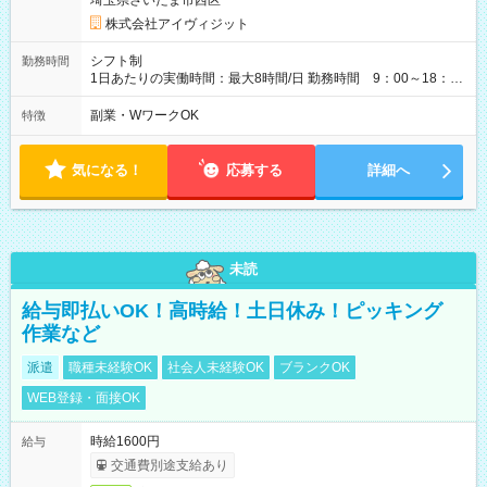
埼玉県さいたま市西区
株式会社アイヴィジット
シフト制
勤務時間
1日あたりの実働時間：最大8時間/日 勤務時間 9：00～18：
00(実働8h、休憩1h) 土日祝含む週3日～OK、シフト制 ※もちろ
ん週5日勤務もOK♪ 勤務期間：2026年8月12日～9月9日※リスト
副業・WワークOK
特徴
全件完了で業務終了
気になる！
応募する
詳細へ
未読
給与即払いOK！高時給！土日休み！ピッキング
作業など
派遣
職種未経験OK
社会人未経験OK
ブランクOK
WEB登録・面接OK
時給1600円
給与
交通費別途支給あり