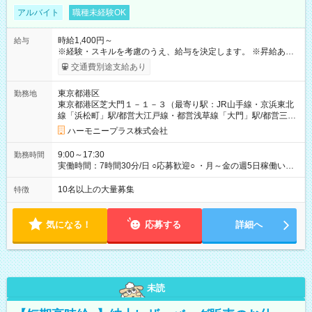
アルバイト
職種未経験OK
時給1,400円～
給与
※経験・スキルを考慮のうえ、給与を決定します。 ※昇給あり
（勤務実績・評価による） ※残業が発生した場合は、時間外手
交通費別途支給あり
当を全額支給します。 ※交通費支給（月額上限50,000円／当社
規定による） ※給与は月末締め、翌月15日払いです。 ※試用期
東京都港区
勤務地
間中も給与・待遇に変更はありません。 【試用期間】試用期間
東京都港区芝大門１－１－３（最寄り駅：JR山手線・京浜東北
あり 試用期間の長さ：1ヶ月 雇用形態、給与は本採用時と同じ
線「浜松町」駅/都営大江戸線・都営浅草線「⼤⾨」駅/都営三田
です。 試用期間中は、健康保険などの福利厚生の一部が制限さ
線「御成⾨」駅）
れる可能性があります。
ハーモニープラス株式会社
9:00～17:30
勤務時間
実働時間：7時間30分/日 ○応募歓迎○ ・月～金の週5日稼働いた
だける方 ・実働時間：7.5時間（休憩1時間）
10名以上の大量募集
特徴
気になる！
応募する
詳細へ
未読