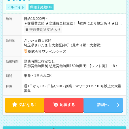
アルバイト
職種未経験OK
日給13,000円～
給与
＋交通費支給 ★交通費全額支給！ ┗案件により規定あり ★日払
いOK！（規定あり） ┗働いたその日に現金GET♪ お仕事後はコ
交通費別途支給あり
ンビニATMから 日払い分を引き落とせます！ 【試用期間】試
用期間なし
さいたま市大宮区
勤務地
埼玉県さいたま市大宮区錦町（最寄り駅：大宮駅）
株式会社ワンベルウッズ
勤務時間は指定なし
勤務時間
変形労働時間制 想定労働時間160時間/月 【シフト例】 ・8：00
～21：00
単発・1日のみOK
期間
週1日からOK / 日払いOK / 副業・WワークOK / 10名以上の大量
特徴
募集
気になる！
応募する
詳細へ