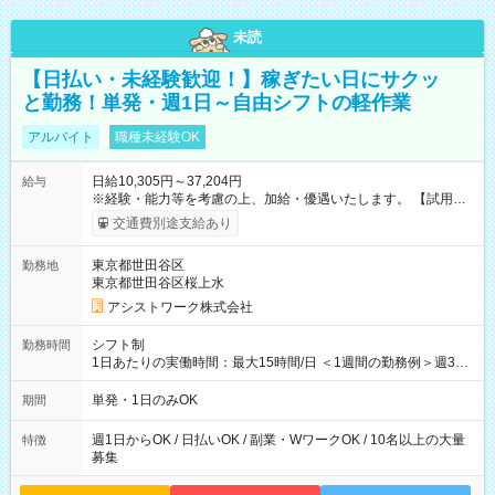
未読
【日払い・未経験歓迎！】稼ぎたい日にサクッ
と勤務！単発・週1日～自由シフトの軽作業
アルバイト
職種未経験OK
日給10,305円～37,204円
給与
※経験・能力等を考慮の上、加給・優遇いたします。 【試用期
間】試用期間なし
交通費別途支給あり
東京都世田谷区
勤務地
東京都世田谷区桜上水
アシストワーク株式会社
シフト制
勤務時間
1日あたりの実働時間：最大15時間/日 ＜1週間の勤務例＞週3回
勤務 勤務：月・水・金 休み：火・木・土・日 好きな時にお仕事
可能です！ ※1日あたりの最大実働時間は日勤、夜勤共に勤務し
単発・1日のみOK
期間
た時間になります。
週1日からOK / 日払いOK / 副業・WワークOK / 10名以上の大量
特徴
募集