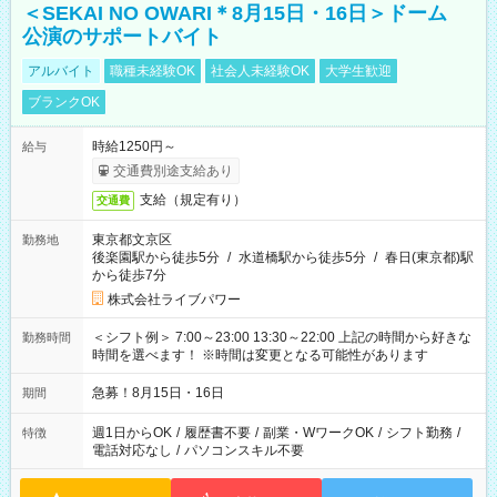
＜SEKAI NO OWARI＊8月15日・16日＞ドーム
公演のサポートバイト
アルバイト
職種未経験OK
社会人未経験OK
大学生歓迎
ブランクOK
時給1250円～
給与
交通費別途支給あり
支給（規定有り）
交通費
東京都文京区
勤務地
後楽園駅から徒歩5分
/
水道橋駅から徒歩5分
/
春日(東京都)駅
から徒歩7分
株式会社ライブパワー
＜シフト例＞ 7:00～23:00 13:30～22:00 上記の時間から好きな
勤務時間
時間を選べます！ ※時間は変更となる可能性があります
急募！8月15日・16日
期間
週1日からOK
/
履歴書不要
/
副業・WワークOK
/
シフト勤務
/
特徴
電話対応なし
/
パソコンスキル不要