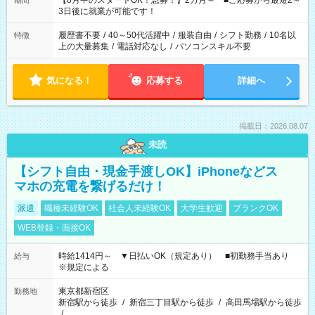
【8月中のスタートOK！急募！】2カ月～ ■ご応募から最短2～
期間
ね。 ※Wワーク希望の方へ 今ご覧のお仕事で希望する勤務時間
3日後に就業が可能です！
と、もう1つのお仕事の勤務時間。 合計で週40時間を超える場
合は応募できません。
履歴書不要
/
40～50代活躍中
/
服装自由
/
シフト勤務
/
10名以
特徴
上の大量募集
/
電話対応なし
/
パソコンスキル不要
気になる！
応募する
詳細へ
掲載日：2026.08.07
未読
【シフト自由・現金手渡しOK】iPhoneなどス
マホの充電を繋げるだけ！
派遣
職種未経験OK
社会人未経験OK
大学生歓迎
ブランクOK
WEB登録・面接OK
時給1414円～ ▼日払いOK（規定あり） ■初勤務手当あり
給与
※規定による
東京都新宿区
勤務地
新宿駅から徒歩
/
新宿三丁目駅から徒歩
/
高田馬場駅から徒歩
/
…