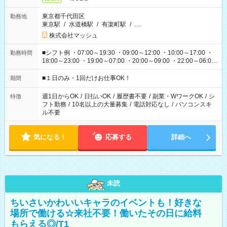
東京都千代田区
勤務地
東京駅
/
水道橋駅
/
有楽町駅
/
…
株式会社マッシュ
■シフト例 ・07:00～19:30 ・09:00～12:00 ・10:00～17:00 ・
勤務時間
18:00～23:00 ・19:00～07:00 ・20:00～09:00 ・22:00～06:00
etc ★最短で3時間で5,120円のお仕事から 15時間で2万円近く稼
げるお仕事も！ ご希望のお時間に合わせてご紹介！ ※シフトは
■１日のみ・1回だけお仕事OK！
期間
現場によって異なります。 ※勿論、休憩時間はあるのでご安心
ください！
週1日からOK
/
日払いOK
/
履歴書不要
/
副業・WワークOK
/
シ
特徴
フト勤務
/
10名以上の大量募集
/
電話対応なし
/
パソコンスキ
ル不要
気になる！
応募する
詳細へ
未読
ちいさいかわいいキャラのイベントも！好きな
場所で働ける☆来社不要！働いたその日に給料
もらえる◎/T1