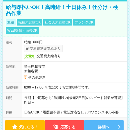
給与即払いOK！高時給！土日休み！仕分け・検
品作業
派遣
職種未経験OK
社会人未経験OK
ブランクOK
WEB登録・面接OK
時給1600円
給与
交通費別途支給あり
交通費支給有り
交通費
埼玉県越谷市
勤務地
新越谷駅
その他製造
8:00～17:00 ※表記のうち実働8時間です。
勤務時間
長期【ご応募から1週間以内(最短2日目)のスピード就業が可能】
期間
即日～
日払いOK
/
履歴書不要
/
電話対応なし
/
パソコンスキル不要
特徴
気になる！
応募する
詳細へ