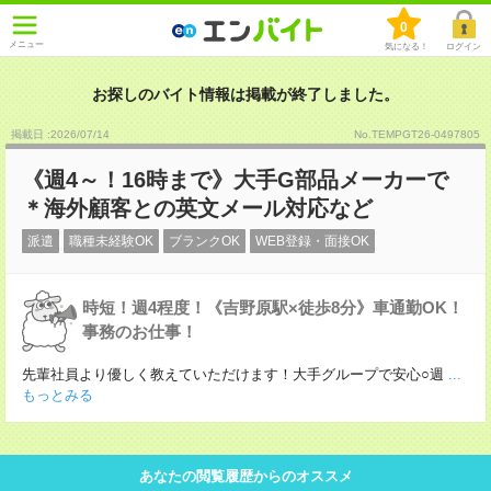
0
メニュー
気になる！
ログイン
お探しのバイト情報は掲載が終了しました。
掲載日 :2026
/
07
/
14
No.TEMPGT26-0497805
《週4～！16時まで》大手G部品メーカーで
＊海外顧客との英文メール対応など
派遣
職種未経験OK
ブランクOK
WEB登録・面接OK
時短！週4程度！《吉野原駅×徒歩8分》車通勤OK！
事務のお仕事！
先輩社員より優しく教えていただけます！大手グループで安心○週
...
もっとみる
あなたの閲覧履歴からのオススメ