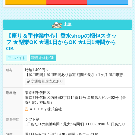
未読
【座り＆手作業中心】香水shopの梱包スタッ
フ ★副業OK ★週1日からOK ★1日1時間から
OK
アルバイト
職種未経験OK
時給1,400円～
給与
【試用期間】試用期間あり 試用期間の長さ：1ヶ月 雇用形態、
給与は本採用時と同じです。
交通費別途支給あり
東京都千代田区
勤務地
東京都千代田区内神田2丁目14番12号 星屋第六ビル402号（最
寄り駅：神田駅）
Ａｌｌｅｙ株式会社
シフト制
勤務時間
1日あたりの実働時間：最大5時間/日 11:00-19:00 └1日あたりの
実働時間：1-5時間 └上記の時間帯内であれば、いつでも勤務可
能！ └平日・土曜日の中で、お好きな曜日でご勤務いただけま
週1日からOK / 日払いOK / 副業・WワークOK
特徴