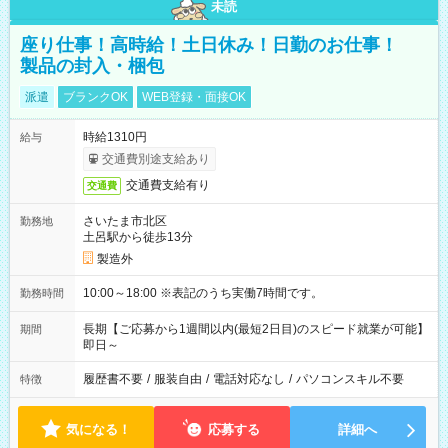
未読
座り仕事！高時給！土日休み！日勤のお仕事！
製品の封入・梱包
派遣
ブランクOK
WEB登録・面接OK
時給1310円
給与
交通費別途支給あり
交通費支給有り
交通費
さいたま市北区
勤務地
土呂駅から徒歩13分
製造外
10:00～18:00 ※表記のうち実働7時間です。
勤務時間
長期【ご応募から1週間以内(最短2日目)のスピード就業が可能】
期間
即日～
履歴書不要
/
服装自由
/
電話対応なし
/
パソコンスキル不要
特徴
気になる！
応募する
詳細へ