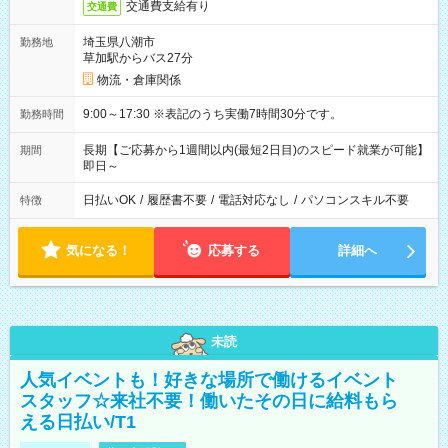
交通費支給有り
交通費
埼玉県八潮市
勤務地
草加駅からバス27分
物流・倉庫関係
9:00～17:30 ※表記のうち実働7時間30分です。
勤務時間
長期【ご応募から1週間以内(最短2日目)のスピード就業が可能】
期間
即日～
日払いOK
/
履歴書不要
/
電話対応なし
/
パソコンスキル不要
特徴
気になる！
応募する
詳細へ
未読
人気イベントも！好きな場所で働けるイベント
スタッフ☆来社不要！働いたその日に給料もら
える日払い/T1