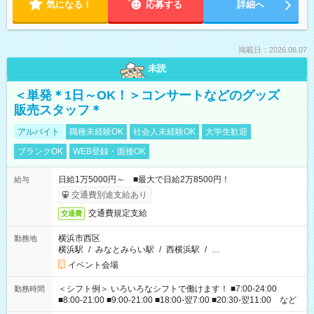
気になる！
応募する
詳細へ
掲載日：2026.08.07
未読
＜単発＊1日～OK！＞コンサートなどのグッズ
販売スタッフ＊
アルバイト
職種未経験OK
社会人未経験OK
大学生歓迎
ブランクOK
WEB登録・面接OK
日給1万5000円～ ■最大で日給2万8500円！
給与
交通費別途支給あり
交通費規定支給
交通費
横浜市西区
勤務地
横浜駅
/
みなとみらい駅
/
西横浜駅
/
…
イベント会場
＜シフト例＞ いろいろなシフトで働けます！ ■7:00-24:00
勤務時間
■8:00-21:00 ■9:00-21:00 ■18:00-翌7:00 ■20:30-翌11:00 など