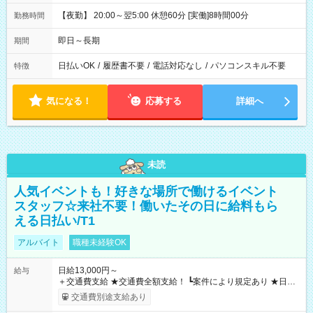
【夜勤】 20:00～翌5:00 休憩60分 [実働]8時間00分
勤務時間
即日～長期
期間
日払いOK
/
履歴書不要
/
電話対応なし
/
パソコンスキル不要
特徴
気になる！
応募する
詳細へ
未読
人気イベントも！好きな場所で働けるイベント
スタッフ☆来社不要！働いたその日に給料もら
える日払い/T1
アルバイト
職種未経験OK
日給13,000円～
給与
＋交通費支給 ★交通費全額支給！ ┗案件により規定あり ★日払
いOK！（規定あり） ┗働いたその日に現金GET♪ お仕事後はコ
交通費別途支給あり
ンビニATMから 日払い分を引き落とせます！ 【試用期間】試