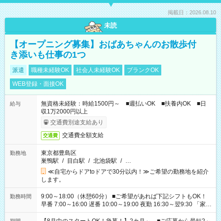
掲載日：2026.08.10
未読
【オープニング募集】おばあちゃんのお散歩付
き添いも仕事の1つ
派遣
職種未経験OK
社会人未経験OK
ブランクOK
WEB登録・面接OK
無資格未経験：時給1500円～ ■週払いOK ■扶養内OK ■日
給与
収1万2000円以上
交通費別途支給あり
交通費全額支給
交通費
東京都豊島区
勤務地
巣鴨駅
/
目白駅
/
北池袋駅
/
…
≪自宅からドアtoドアで30分以内！≫ご希望の勤務地を紹介
します。
9:00～18:00（休憩60分） ■ご希望があれば下記シフトもOK！
勤務時間
早番 7:00～16:00 遅番 10:00～19:00 夜勤 16:30～翌9:30 「家族
と休みを合わせたい」 「余裕を持って夕飯の準備がしたい」
「できれば残業はしたくない」 など、ご希望を教えてください