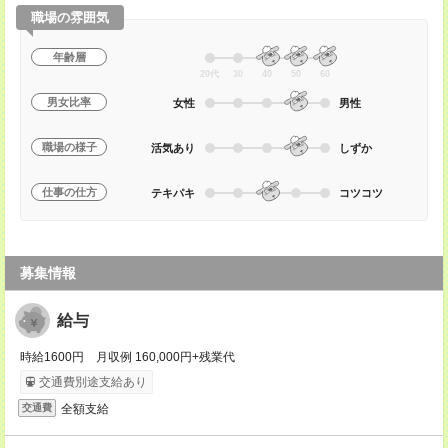
職場の雰囲気
年齢層
20代
30
40
50
60
男女比率
女性
男性
職場の様子
活気あり
しずか
仕事の仕方
テキパキ
コツコツ
募集情報
給与
時給1600円 月収例 160,000円+残業代
交通費別途支給あり
全額支給
交通費