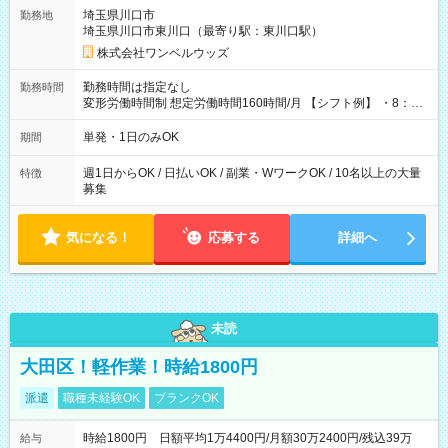
用期間なし
埼玉県川口市
勤務地
埼玉県川口市東川口（最寄り駅：東川口駅）
株式会社ワンベルウッズ
勤務時間は指定なし
勤務時間
変形労働時間制 想定労働時間160時間/月 【シフト例】 ・8：00
～21：00
単発・1日のみOK
期間
週1日からOK / 日払いOK / 副業・WワークOK / 10名以上の大量
特徴
募集
気になる！
応募する
詳細へ
未読
大田区！軽作業！時給1800円
派遣
職種未経験OK
ブランクOK
時給1800円 日額平均1万4400円/月額30万2400円/残込39万
給与