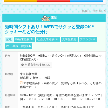
掲載日：2026.08.09
未読
短時間シフトあり！WEBでサクッと登録OK＊
クッキーなどの仕分け
派遣
職種未経験OK
社会人未経験OK
大学生歓迎
ブランクOK
WEB登録・面接OK
時給1500円 ■日払い・週払いOK！(規定あり) ■現金日払いも
給与
OK(規定あり)
交通費別途支給あり
東京都新宿区
勤務地
新宿駅
/
新宿三丁目駅
大手物流会社（年齢不問／「無理なく続けられる」と好評の
職場です！）
9:00～18:00（実動8時間） 希望の時間帯を選べます！ ＜シフト
勤務時間
例＞ ・8：30～12：00 ・10：00～19：00 ・17：00～22：00
・13：00～22：00 ・22：00～翌6：00 など
【急募】即日スタートＯＫ！ 単発1日のみから働けます。
期間