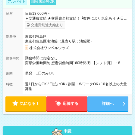
アルバイト
職種未経験OK
日給13,000円～
給与
＋交通費支給 ★交通費全額支給！ ┗案件により規定あり ★日払
いOK！（規定あり） ┗働いたその日に現金GET♪ お仕事後はコ
交通費別途支給あり
ンビニATMから 日払い分を引き落とせます！ 【試用期間】試
用期間なし
東京都豊島区
勤務地
東京都豊島区南池袋（最寄り駅：池袋駅）
株式会社ワンベルウッズ
勤務時間は指定なし
勤務時間
変形労働時間制 想定労働時間160時間/月 【シフト例】 ・8：00
～21：00
単発・1日のみOK
期間
週1日からOK / 日払いOK / 副業・WワークOK / 10名以上の大量
特徴
募集
気になる！
応募する
詳細へ
未読