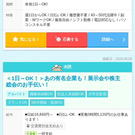
単発1日～OK!
期間
週1日からOK
/
日払いOK
/
履歴書不要
/
40～50代活躍中
/
副
特徴
業・WワークOK
/
服装自由
/
シフト勤務
/
電話対応なし
/
パソ
コンスキル不要
気になる！
応募する
詳細へ
掲載日：2026.08.08
未読
＜1日～OK！＞あの有名企業も！展示会や株主
総会のお手伝い！
アルバイト
職種未経験OK
社会人未経験OK
大学生歓迎
ブランクOK
WEB登録・面接OK
■日給16,840円～ ■日払いOK ■実働3時間5,120円のお仕事あ
給与
ります！
交通費別途支給あり
一部支給
交通費