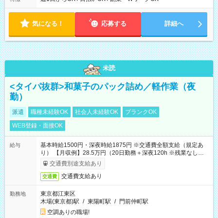
す！ 【シフト例】 ・11:00～14:00 ・16:30～19:00 ・13:00～
18:00 などのように、自由な働き方が可能なお仕事です！
気になる！
応募する
詳細へ
未読
<タイパ抜群>和菓子のパック詰め／軽作業（夜
勤）
派遣
職種未経験OK
社会人未経験OK
ブランクOK
WEB登録・面接OK
基本時給1500円・深夜時給1875円 ※交通費全額支給（規定あ
給与
り） 【月収例】28.5万円（20日勤務＋深夜120h ※残業なしの場
合）
交通費別途支給あり
交通費支給あり
交通費
東京都江東区
勤務地
木場(東京都)駅
/
東陽町駅
/
門前仲町駅
空調ありの職場!