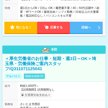
週1日からOK
/
日払いOK
/
履歴書不要
/
40～50代活躍中
/
副
特徴
業・WワークOK
/
服装自由
/
シフト勤務
/
10名以上の大量募
集
/
電話対応なし
/
パソコンスキル不要
気になる！
応募する
詳細へ
未読
＜厚生労働省のお仕事・短期・週3日～OK＞埼
玉県・労働保険ご案内スタッ
フ/Q311071125041
アルバイト
職種未経験OK
時給1,600円～
給与
【試用期間】試用期間なし
交通費別途支給あり
さいたま市西区
勤務地