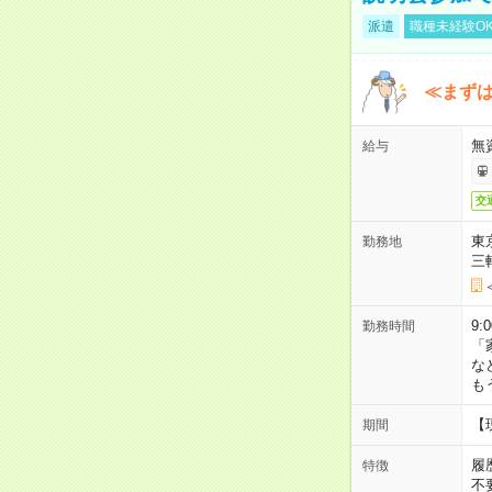
派遣
職種未経験O
≪まずは
無
給与
交
東
勤務地
三
9:
勤務時間
「
な
も
【
期間
履
特徴
不