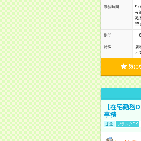
9:
勤務時間
夜
残
望
【
期間
履
特徴
不
気に
【在宅勤務O
事務
派遣
ブランクOK