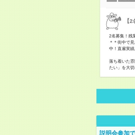
【2
2名募集！残
＊＊街中で見
中！直雇実績
落ち着いた雰
たい」を大切
説明会参加で