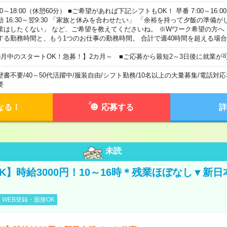
00～18:00（休憩60分） ■ご希望があれば下記シフトもOK！ 早番 7:00～16:00 遅
勤 16:30～翌9:30 「家族と休みを合わせたい」 「余裕を持って夕飯の準備
業はしたくない」 など、ご希望を教えてくださいね。 ※Wワーク希望の方へ
する勤務時間と、もう1つのお仕事の勤務時間。 合計で週40時間を超える場
8月中のスタートOK！急募！】2カ月～ ■ご応募から最短2～3日後に就業が
歴書不要
/
40～50代活躍中
/
服装自由
/
シフト勤務
/
10名以上の大量募集
/
電話対応
要
なる！
応募する
詳
未読
K】時給3000円！10～16時＊残業ほぼなし▼新
WEB登録・面接OK