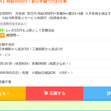
K】時給3000円！新日本橋でのお仕事
給3000円 月収例 30万円 時給3000円×実働5h×週5日×4週 ※月収例を保
。※給与即受取りサービス利用可（利用条件有）
交通費別途支給あり
1ヶ月3万円を上限として実費支給
通費
30万円～
収例
京都中央区
日本橋駅から徒歩3分
/
三越前駅から徒歩1分
サ－ビス
0:00-16:00（休憩60分）実働5時間（残業少なめ！）
026年09月01日～長期 ※開始日相談OK ※9月～！
歴書不要
なる！
応募する
詳