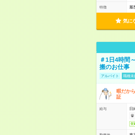
履
特徴
気に
＃1日4時間
搬のお仕事
アルバイト
職種未
暇だか
証
日
給与
交
東
勤務地