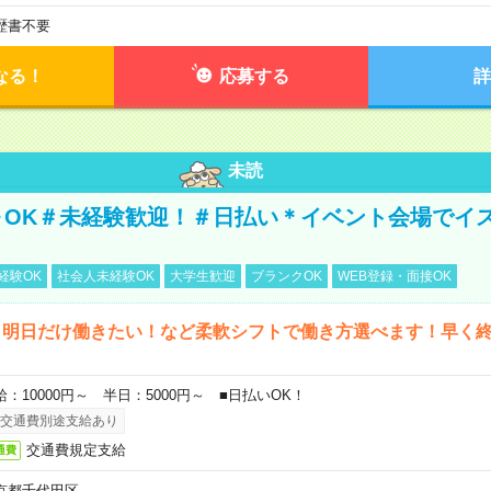
歴書不要
なる！
応募する
詳
未読
～OK＃未経験歓迎！＃日払い＊イベント会場でイ
経験OK
社会人未経験OK
大学生歓迎
ブランクOK
WEB登録・面接OK
ら明日だけ働きたい！など柔軟シフトで働き方選べます！早く
給：10000円～ 半日：5000円～ ■日払いOK！
交通費別途支給あり
交通費規定支給
通費
京都千代田区