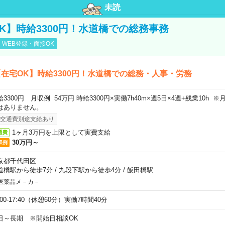
未読
K】時給3300円！水道橋での総務事務
WEB登録・面接OK
在宅OK】時給3300円！水道橋での総務・人事・労務
給3300円 月収例 54万円 時給3300円×実働7h40m×週5日×4週+残業10h
はありません。
交通費別途支給あり
1ヶ月3万円を上限として実費支給
通費
30万円～
収例
京都千代田区
道橋駅から徒歩7分
/
九段下駅から徒歩4分
/
飯田橋駅
医薬品メ－カ－
:00-17:40（休憩60分）実働7時間40分
日～長期 ※開始日相談OK