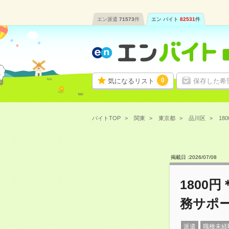
エン派遣
71573
件
エン バイト
82531
件
0
気になるリスト
保存した希
バイトTOP
関東
東京都
品川区
18
掲載日 :
2026
/
07
/
08
1800
務サポ
派遣
職種未経