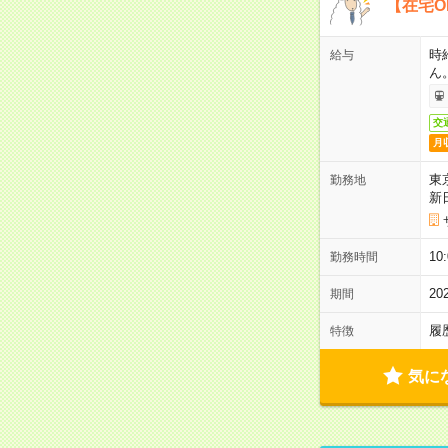
【在宅O
時
給与
ん
交
月
東
勤務地
新
1
勤務時間
2
期間
履
特徴
気に