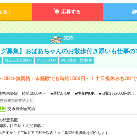
なる！
応募する
詳
未読
グ募集】おばあちゃんのお散歩付き添いも仕事の
K
社会人未経験OK
ブランクOK
WEB登録・面接OK
～OK≫無資格・未経験でも時給1500円～！土日祝休みもOK
資格未経験：時給1500円～ ■週払いOK ■扶養内OK ■日収1万2000円以上
交通費別途支給あり
交通費全額支給
通費
京都豊島区
鴨駅
/
目白駅
/
北池袋駅
/
…
≪自宅からドアtoドアで30分以内！≫ご希望の勤務地を紹介します。