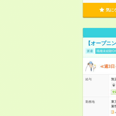
気に
【オープニン
派遣
職種未経験O
≪週3日
無
給与
交
東
勤務地
巣