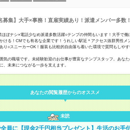
名募集】大手×事務！直雇実績あり！派遣メンバー多数
業ほぼナシ×電話少なめ派遣多数活躍○テンプの仲間もいます！大手で働
かける！CMでも有名な企業です！うれしい駅近＊アクセス抜群男性メ
あり○スニーカーOK！服装も比較的自由落ち着いた環境で質問もしやす
囲気の職場です。未経験歓迎のお仕事が豊富なテンプスタッフ。あなた
に、未来につながる一歩を支えます。
あなたの閲覧履歴からのオススメ
未読
全員に【現金2千円相当プレゼント】生活のお手