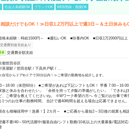
K
社会人未経験OK
ブランクOK
WEB登録・面接OK
相談だけでもOK！≫日収1.2万円以上で週3日～＆土日休みも
資格未経験：時給1500円～ ■週払いOK ■扶養内OK ■日収1万2000円以上
交通費別途支給あり
交通費全額支給
通費
京都世田谷区
軒茶屋駅
/
世田谷駅
/
下高井戸駅
/
…
≪自宅からドアtoドアで30分以内！≫ご希望の勤務地を紹介します。
00～18:00（休憩60分） ■ご希望があれば下記シフトもOK！ 早番 7:00～16:00 遅
家族と休みを合わせたい」 「余裕を持って夕飯の準備がしたい」 「できれば
ど、ご希望を教えてくださいね。 ※Wワーク希望の方へ 今ご覧のお仕事で希
う1つのお仕事の勤務時間。 合計で週40時間を超える場合は応募できません。
現在も積極採用中！急募！】2カ月～ ■ご応募から最短2～3日後の就業も相
歴書不要
/
40～50代活躍中
/
服装自由
/
シフト勤務
/
10名以上の大量募集
/
電話対応
要