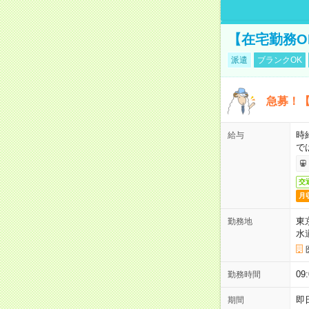
【在宅勤務O
派遣
ブランクOK
急募！【
時
給与
で
交
月
東
勤務地
水
09
勤務時間
即
期間