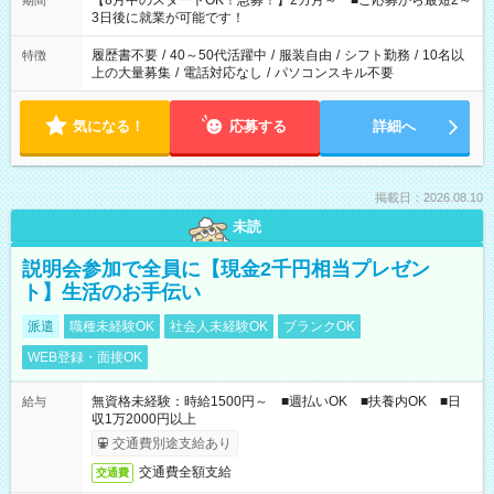
【8月中のスタートOK！急募！】2カ月～ ■ご応募から最短2～
期間
ね。 ※Wワーク希望の方へ 今ご覧のお仕事で希望する勤務時間
3日後に就業が可能です！
と、もう1つのお仕事の勤務時間。 合計で週40時間を超える場
合は応募できません。
履歴書不要
/
40～50代活躍中
/
服装自由
/
シフト勤務
/
10名以
特徴
上の大量募集
/
電話対応なし
/
パソコンスキル不要
気になる！
応募する
詳細へ
掲載日：2026.08.10
未読
説明会参加で全員に【現金2千円相当プレゼン
ト】生活のお手伝い
派遣
職種未経験OK
社会人未経験OK
ブランクOK
WEB登録・面接OK
無資格未経験：時給1500円～ ■週払いOK ■扶養内OK ■日
給与
収1万2000円以上
交通費別途支給あり
交通費全額支給
交通費