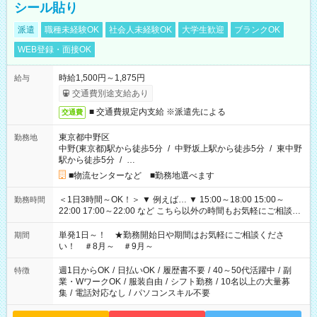
シール貼り
派遣
職種未経験OK
社会人未経験OK
大学生歓迎
ブランクOK
WEB登録・面接OK
時給1,500円～1,875円
給与
交通費別途支給あり
■ 交通費規定内支給 ※派遣先による
交通費
東京都中野区
勤務地
中野(東京都)駅から徒歩5分
/
中野坂上駅から徒歩5分
/
東中野
駅から徒歩5分
/
…
■物流センターなど ■勤務地選べます
＜1日3時間～OK！＞ ▼ 例えば… ▼ 15:00～18:00 15:00～
勤務時間
22:00 17:00～22:00 など こちら以外の時間もお気軽にご相談く
ださい！
単発1日～！ ★勤務開始日や期間はお気軽にご相談くださ
期間
い！ ＃8月～ ＃9月～
週1日からOK
/
日払いOK
/
履歴書不要
/
40～50代活躍中
/
副
特徴
業・WワークOK
/
服装自由
/
シフト勤務
/
10名以上の大量募
集
/
電話対応なし
/
パソコンスキル不要