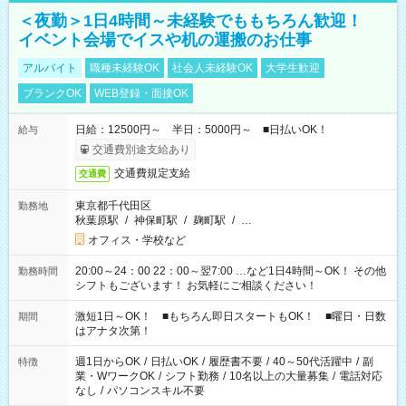
＜夜勤＞1日4時間～未経験でももちろん歓迎！
イベント会場でイスや机の運搬のお仕事
アルバイト
職種未経験OK
社会人未経験OK
大学生歓迎
ブランクOK
WEB登録・面接OK
日給：12500円～ 半日：5000円～ ■日払いOK！
給与
交通費別途支給あり
交通費規定支給
交通費
東京都千代田区
勤務地
秋葉原駅
/
神保町駅
/
麹町駅
/
…
オフィス・学校など
20:00～24：00 22：00～翌7:00 …など1日4時間～OK！ その他
勤務時間
シフトもございます！ お気軽にご相談ください！
激短1日～OK！ ■もちろん即日スタートもOK！ ■曜日・日数
期間
はアナタ次第！
週1日からOK
/
日払いOK
/
履歴書不要
/
40～50代活躍中
/
副
特徴
業・WワークOK
/
シフト勤務
/
10名以上の大量募集
/
電話対応
なし
/
パソコンスキル不要