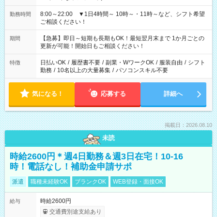
8:00～22:00 ▼1日4時間～ 10時～・11時～など、シフト希望
勤務時間
ご相談ください！
【急募】即日～短期も長期もOK！最短翌月末まで 1か月ごとの
期間
更新が可能！開始日もご相談ください！
日払いOK
/
履歴書不要
/
副業・WワークOK
/
服装自由
/
シフト
特徴
勤務
/
10名以上の大量募集
/
パソコンスキル不要
気になる！
応募する
詳細へ
掲載日：2026.08.10
未読
時給2600円＊週4日勤務＆週3日在宅！10-16
時！電話なし！補助金申請サポ
派遣
職種未経験OK
ブランクOK
WEB登録・面接OK
時給2600円
給与
交通費別途支給あり