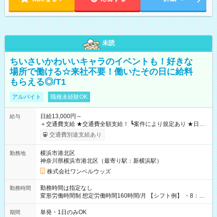
未読
ちいさいかわいいキャラのイベントも！好きな
場所で働ける☆来社不要！働いたその日に給料
もらえる◎/T1
アルバイト
職種未経験OK
日給13,000円～
給与
＋交通費支給 ★交通費全額支給！ ┗案件により規定あり ★日払
いOK！（規定あり） ┗働いたその日に現金GET♪ お仕事後はコ
交通費別途支給あり
ンビニATMから 日払い分を引き落とせます！ 【試用期間】試
用期間なし
横浜市港北区
勤務地
神奈川県横浜市港北区（最寄り駅：新横浜駅）
株式会社ワンベルウッズ
勤務時間は指定なし
勤務時間
変形労働時間制 想定労働時間160時間/月 【シフト例】 ・8：00
～21：00
単発・1日のみOK
期間