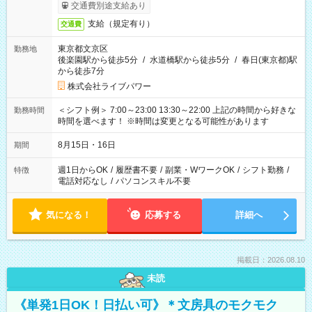
交通費別途支給あり
支給（規定有り）
交通費
東京都文京区
勤務地
後楽園駅から徒歩5分
/
水道橋駅から徒歩5分
/
春日(東京都)駅
から徒歩7分
株式会社ライブパワー
＜シフト例＞ 7:00～23:00 13:30～22:00 上記の時間から好きな
勤務時間
時間を選べます！ ※時間は変更となる可能性があります
8月15日・16日
期間
週1日からOK
/
履歴書不要
/
副業・WワークOK
/
シフト勤務
/
特徴
電話対応なし
/
パソコンスキル不要
気になる！
応募する
詳細へ
掲載日：2026.08.10
未読
《単発1日OK！日払い可》＊文房具のモクモク