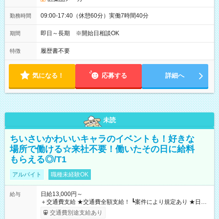
09:00-17:40（休憩60分）実働7時間40分
勤務時間
即日～長期 ※開始日相談OK
期間
履歴書不要
特徴
気になる！
応募する
詳細へ
未読
ちいさいかわいいキャラのイベントも！好きな
場所で働ける☆来社不要！働いたその日に給料
もらえる◎/T1
アルバイト
職種未経験OK
日給13,000円～
給与
＋交通費支給 ★交通費全額支給！ ┗案件により規定あり ★日払
いOK！（規定あり） ┗働いたその日に現金GET♪ お仕事後はコ
交通費別途支給あり
ンビニATMから 日払い分を引き落とせます！ 【試用期間】試