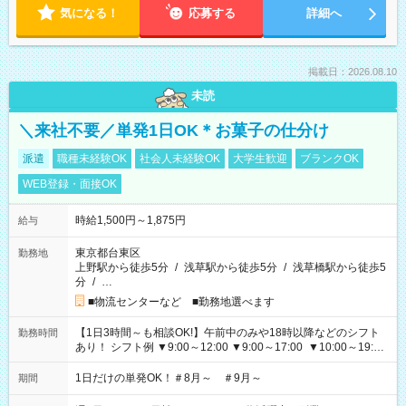
気になる！
応募する
詳細へ
掲載日：2026.08.10
未読
＼来社不要／単発1日OK＊お菓子の仕分け
派遣
職種未経験OK
社会人未経験OK
大学生歓迎
ブランクOK
WEB登録・面接OK
時給1,500円～1,875円
給与
東京都台東区
勤務地
上野駅から徒歩5分
/
浅草駅から徒歩5分
/
浅草橋駅から徒歩5
分
/
…
■物流センターなど ■勤務地選べます
【1日3時間～も相談OK!】午前中のみや18時以降などのシフト
勤務時間
あり！ シフト例 ▼9:00～12:00 ▼9:00～17:00 ▼10:00～19:00
▼18:00～21:00
1日だけの単発OK！＃8月～ ＃9月～
期間