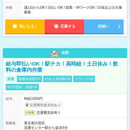
週1日からOK / 日払いOK / 副業・WワークOK / 10名以上の大量
特徴
募集
気になる！
応募する
詳細へ
未読
給与即払いOK！駅チカ！高時給！土日休み！飲
料の倉庫内作業
派遣
職種未経験OK
社会人未経験OK
ブランクOK
WEB登録・面接OK
時給1650円
給与
交通費別途支給あり
交通費支給有り
交通費
東京都大田区
勤務地
流通センター駅から徒歩5分