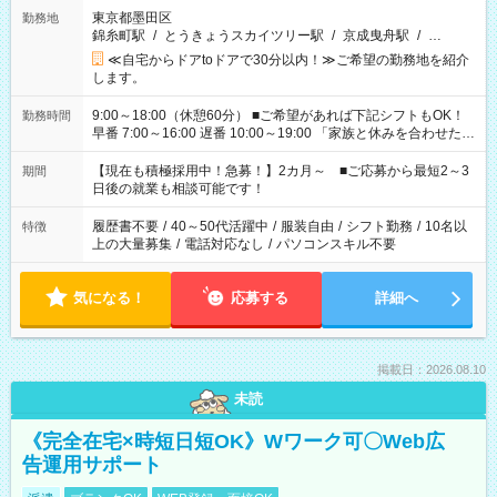
東京都墨田区
勤務地
錦糸町駅
/
とうきょうスカイツリー駅
/
京成曳舟駅
/
…
≪自宅からドアtoドアで30分以内！≫ご希望の勤務地を紹介
します。
9:00～18:00（休憩60分） ■ご希望があれば下記シフトもOK！
勤務時間
早番 7:00～16:00 遅番 10:00～19:00 「家族と休みを合わせた
い」 「余裕を持って夕飯の準備がしたい」 「できれば残業はし
たくない」 など、ご希望を教えてくださいね。 ※Wワーク希望
【現在も積極採用中！急募！】2カ月～ ■ご応募から最短2～3
期間
の方へ 今ご覧のお仕事で希望する勤務時間と、もう1つのお仕事
日後の就業も相談可能です！
の勤務時間。 合計で週40時間を超える場合は応募できません。
履歴書不要
/
40～50代活躍中
/
服装自由
/
シフト勤務
/
10名以
特徴
上の大量募集
/
電話対応なし
/
パソコンスキル不要
気になる！
応募する
詳細へ
掲載日：2026.08.10
未読
《完全在宅×時短日短OK》Wワーク可〇Web広
告運用サポート