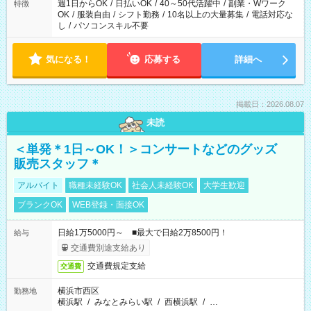
週1日からOK
/
日払いOK
/
40～50代活躍中
/
副業・Wワーク
特徴
OK
/
服装自由
/
シフト勤務
/
10名以上の大量募集
/
電話対応な
し
/
パソコンスキル不要
気になる！
応募する
詳細へ
掲載日：2026.08.07
未読
＜単発＊1日～OK！＞コンサートなどのグッズ
販売スタッフ＊
アルバイト
職種未経験OK
社会人未経験OK
大学生歓迎
ブランクOK
WEB登録・面接OK
日給1万5000円～ ■最大で日給2万8500円！
給与
交通費別途支給あり
交通費規定支給
交通費
横浜市西区
勤務地
横浜駅
/
みなとみらい駅
/
西横浜駅
/
…