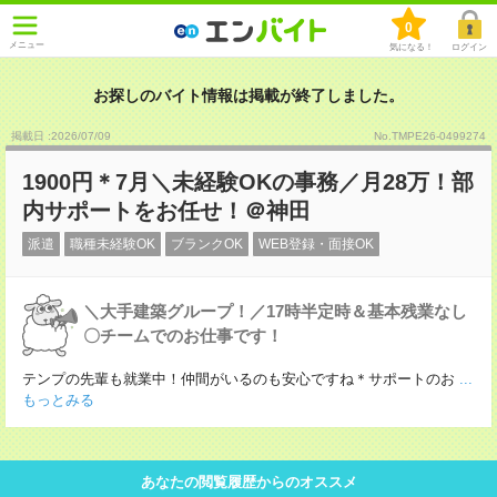
0
メニュー
気になる！
ログイン
お探しのバイト情報は掲載が終了しました。
掲載日 :2026
/
07
/
09
No.TMPE26-0499274
1900円＊7月＼未経験OKの事務／月28万！部
内サポートをお任せ！＠神田
派遣
職種未経験OK
ブランクOK
WEB登録・面接OK
＼大手建築グループ！／17時半定時＆基本残業なし
〇チームでのお仕事です！
テンプの先輩も就業中！仲間がいるのも安心ですね＊サポートのお
...
もっとみる
あなたの閲覧履歴からのオススメ