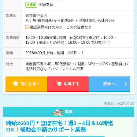
全額支給
交通費
東京都中央区
勤務地
八丁堀(東京都)駅から徒歩2分
/
茅場町駅から徒歩6分
建設業界向けのAIサービスの提供など
10:00～16:00(実働5時間 休憩1時間) ※定時：10:00～
勤務時間
19:00（※終わりの時間：16:00～19:00で相談可！）
2026年09月上旬～長期 ※9月～！
期間
履歴書不要
/
40～50代活躍中
/
副業・WワークOK
/
服装自由
/
特徴
電話対応なし
/
パソコンスキル不要
気になる！
応募する
詳細へ
掲載日：2026.08.10
未読
時給2600円＊ほぼ在宅！週3～4日＆16時迄
OK！補助金申請のサポート業務