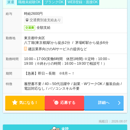
派遣
職種未経験OK
ブランクOK
WEB登録・面接OK
時給2600円
給与
交通費別途支給あり
全額支給
交通費
東京都中央区
勤務地
八丁堀(東京都)駅から徒歩2分
/
茅場町駅から徒歩6分
建設業界向けのAIサービスの提供など
10:00～17:00(実働6時間 休憩1時間) ※定時：10:00～
勤務時間
19:00（※終わりの時間：16:00～19:00で相談可！）
【急募】即日～長期 ※8月～！
期間
履歴書不要
/
40～50代活躍中
/
副業・WワークOK
/
服装自由
/
特徴
電話対応なし
/
パソコンスキル不要
気になる！
応募する
詳細へ
掲載日：2026.08.07
未読