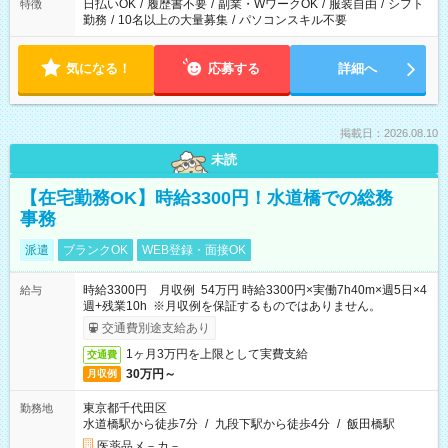
日払いOK
/
履歴書不要
/
副業・WワークOK
/
服装自由
/
シフト
特徴
勤務
/
10名以上の大量募集
/
パソコンスキル不要
気になる！
応募する
詳細へ
掲載日：2026.08.10
未読
【在宅勤務OK】時給3300円！水道橋での総務
事務
派遣
ブランクOK
WEB登録・面接OK
時給3300円 月収例 54万円 時給3300円×実働7h40m×週5日×4
給与
週+残業10h ※月収例を保証するものではありません。
交通費別途支給あり
1ヶ月3万円を上限として実費支給
交通費
30万円～
月収例
東京都千代田区
勤務地
水道橋駅から徒歩7分
/
九段下駅から徒歩4分
/
飯田橋駅
医薬品メ－カ－