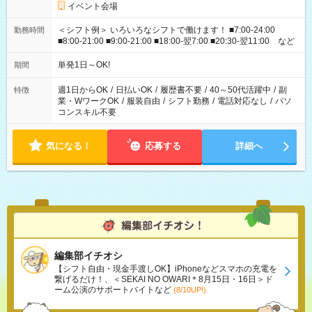
イベント会場
＜シフト例＞ いろいろなシフトで働けます！ ■7:00-24:00
勤務時間
■8:00-21:00 ■9:00-21:00 ■18:00-翌7:00 ■20:30-翌11:00 など
単発1日～OK!
期間
週1日からOK
/
日払いOK
/
履歴書不要
/
40～50代活躍中
/
副
特徴
業・WワークOK
/
服装自由
/
シフト勤務
/
電話対応なし
/
パソ
コンスキル不要
気になる！
応募する
詳細へ
編集部イチオシ
【シフト自由・現金手渡しOK】iPhoneなどスマホの充電を
繋げるだけ！、＜SEKAI NO OWARI＊8月15日・16日＞ド
ーム公演のサポートバイトなど
(8/10UP!)