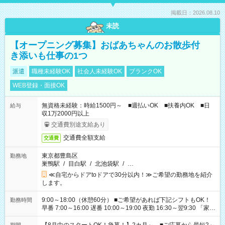
掲載日：2026.08.10
未読
【オープニング募集】おばあちゃんのお散歩付
き添いも仕事の1つ
派遣
職種未経験OK
社会人未経験OK
ブランクOK
WEB登録・面接OK
無資格未経験：時給1500円～ ■週払いOK ■扶養内OK ■日
給与
収1万2000円以上
交通費別途支給あり
交通費全額支給
交通費
東京都豊島区
勤務地
巣鴨駅
/
目白駅
/
北池袋駅
/
…
≪自宅からドアtoドアで30分以内！≫ご希望の勤務地を紹介
します。
9:00～18:00（休憩60分） ■ご希望があれば下記シフトもOK！
勤務時間
早番 7:00～16:00 遅番 10:00～19:00 夜勤 16:30～翌9:30 「家族
と休みを合わせたい」 「余裕を持って夕飯の準備がしたい」
「できれば残業はしたくない」 など、ご希望を教えてください