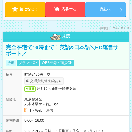
気になる！
応募する
詳細へ
掲載日：2026.08.09
未読
完全在宅で16時まで！英語&日本語＼EC運営サ
ポート／
派遣
ブランクOK
WEB登録・面接OK
時給2450円＋交
給与
交通費別途支給あり
出社時の通勤交通費支給
交通費
東京都港区
勤務地
六本木駅から徒歩3分
IT・Web・通信
9:00～16:00
勤務時間
2026/8/17～長期 ※長期更新予定 ※8月～OK！
期間