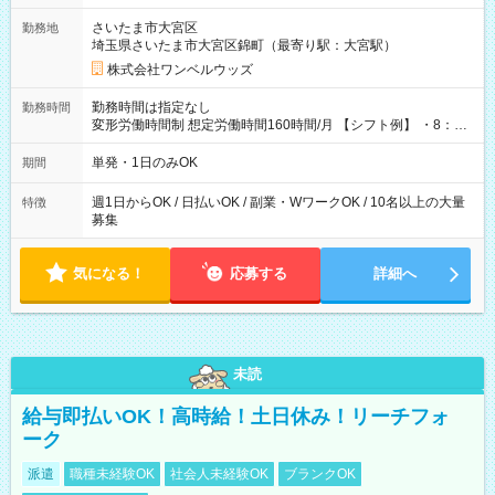
用期間なし
さいたま市大宮区
勤務地
埼玉県さいたま市大宮区錦町（最寄り駅：大宮駅）
株式会社ワンベルウッズ
勤務時間は指定なし
勤務時間
変形労働時間制 想定労働時間160時間/月 【シフト例】 ・8：00
～21：00
単発・1日のみOK
期間
週1日からOK / 日払いOK / 副業・WワークOK / 10名以上の大量
特徴
募集
気になる！
応募する
詳細へ
未読
給与即払いOK！高時給！土日休み！リーチフォ
ーク
派遣
職種未経験OK
社会人未経験OK
ブランクOK