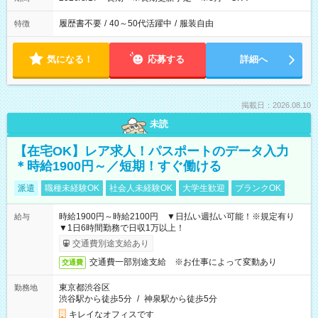
履歴書不要
/
40～50代活躍中
/
服装自由
特徴
気になる！
応募する
詳細へ
掲載日：2026.08.10
未読
【在宅OK】レア求人！パスポートのデータ入力
＊時給1900円～／短期！すぐ働ける
派遣
職種未経験OK
社会人未経験OK
大学生歓迎
ブランクOK
時給1900円～時給2100円 ▼日払い週払い可能！※規定有り
給与
▼1日6時間勤務で日収1万以上！
交通費別途支給あり
交通費一部別途支給 ※お仕事によって変動あり
交通費
東京都渋谷区
勤務地
渋谷駅から徒歩5分
/
神泉駅から徒歩5分
キレイなオフィスです