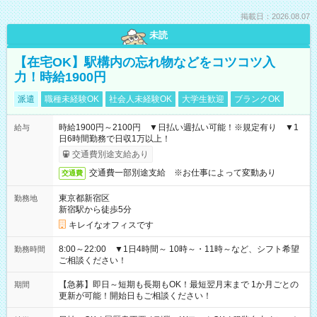
掲載日：2026.08.07
未読
【在宅OK】駅構内の忘れ物などをコツコツ入
力！時給1900円
派遣
職種未経験OK
社会人未経験OK
大学生歓迎
ブランクOK
時給1900円～2100円 ▼日払い週払い可能！※規定有り ▼1
給与
日6時間勤務で日収1万以上！
交通費別途支給あり
交通費一部別途支給 ※お仕事によって変動あり
交通費
東京都新宿区
勤務地
新宿駅から徒歩5分
キレイなオフィスです
8:00～22:00 ▼1日4時間～ 10時～・11時～など、シフト希望
勤務時間
ご相談ください！
【急募】即日～短期も長期もOK！最短翌月末まで 1か月ごとの
期間
更新が可能！開始日もご相談ください！