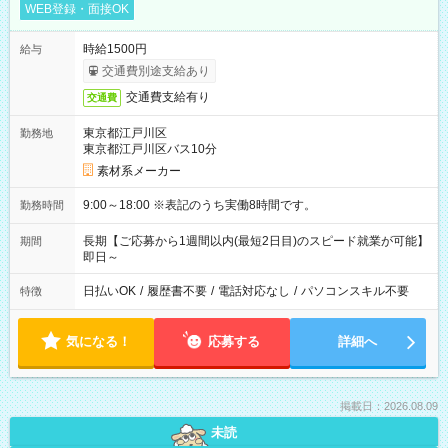
WEB登録・面接OK
時給1500円
給与
交通費別途支給あり
交通費支給有り
交通費
東京都江戸川区
勤務地
東京都江戸川区バス10分
素材系メーカー
9:00～18:00 ※表記のうち実働8時間です。
勤務時間
長期【ご応募から1週間以内(最短2日目)のスピード就業が可能】
期間
即日～
日払いOK
/
履歴書不要
/
電話対応なし
/
パソコンスキル不要
特徴
気になる！
応募する
詳細へ
掲載日：2026.08.09
未読