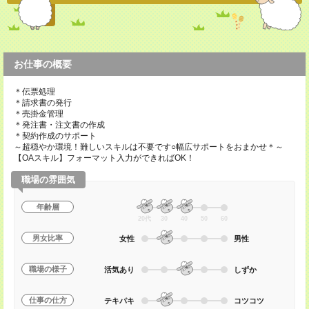
お仕事の概要
＊伝票処理
＊請求書の発行
＊売掛金管理
＊発注書・注文書の作成
＊契約作成のサポート
～超穏やか環境！難しいスキルは不要です○幅広サポートをおまかせ＊～
【OAスキル】フォーマット入力ができればOK！
職場の雰囲気
年齢層
20代
30
40
50
60
男女比率
女性
男性
職場の様子
活気あり
しずか
仕事の仕方
テキパキ
コツコツ