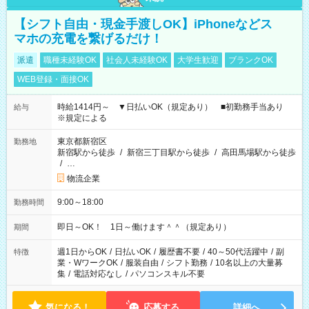
【シフト自由・現金手渡しOK】iPhoneなどス
マホの充電を繋げるだけ！
派遣
職種未経験OK
社会人未経験OK
大学生歓迎
ブランクOK
WEB登録・面接OK
時給1414円～ ▼日払いOK（規定あり） ■初勤務手当あり
給与
※規定による
東京都新宿区
勤務地
新宿駅から徒歩
/
新宿三丁目駅から徒歩
/
高田馬場駅から徒歩
/
…
物流企業
9:00～18:00
勤務時間
即日～OK！ 1日～働けます＾＾（規定あり）
期間
週1日からOK
/
日払いOK
/
履歴書不要
/
40～50代活躍中
/
副
特徴
業・WワークOK
/
服装自由
/
シフト勤務
/
10名以上の大量募
集
/
電話対応なし
/
パソコンスキル不要
気になる！
応募する
詳細へ