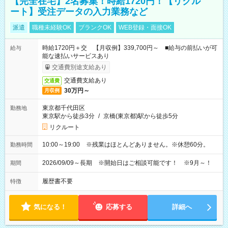
【完全在宅】2名募集！時給1720円！【リクル
ート】受注データの入力業務など
派遣
職種未経験OK
ブランクOK
WEB登録・面接OK
時給1720円＋交 【月収例】339,700円～ ■給与の前払いが可
給与
能な速払いサービスあり
交通費別途支給あり
交通費支給あり
交通費
30万円～
月収例
東京都千代田区
勤務地
東京駅から徒歩3分
/
京橋(東京都)駅から徒歩5分
リクルート
10:00～19:00 ※残業はほとんどありません。※休憩60分。
勤務時間
2026/09/09～長期 ※開始日はご相談可能です！ ※9月～！
期間
履歴書不要
特徴
気になる！
応募する
詳細へ