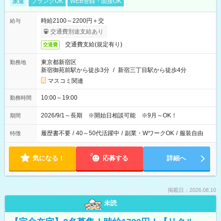
派遣
ブランクOK
WEB登録・面接OK
時給2100～2200円＋交
給与
交通費別途支給あり
交通費支給(規定有り)
交通費
東京都新宿区
勤務地
新宿御苑前駅から徒歩3分
/
新宿三丁目駅から徒歩4分
マスコミ関連
10:00～19:00
勤務時間
2026/9/1～長期 ※開始日相談可能 ※9月～OK！
期間
履歴書不要
/
40～50代活躍中
/
副業・WワークOK
/
服装自由
特徴
気になる！
応募する
詳細へ
掲載日：2026.08.10
未読