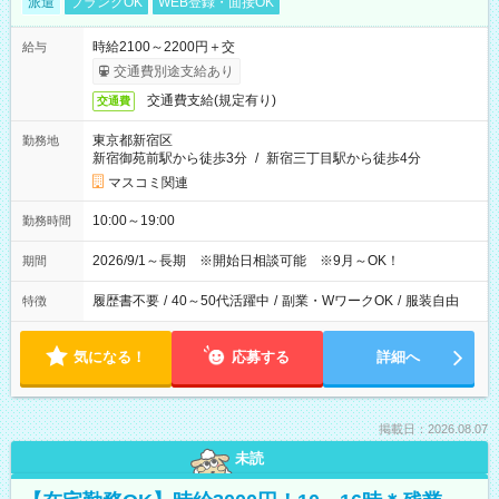
派遣
ブランクOK
WEB登録・面接OK
時給2100～2200円＋交
給与
交通費別途支給あり
交通費支給(規定有り)
交通費
東京都新宿区
勤務地
新宿御苑前駅から徒歩3分
/
新宿三丁目駅から徒歩4分
マスコミ関連
10:00～19:00
勤務時間
2026/9/1～長期 ※開始日相談可能 ※9月～OK！
期間
履歴書不要
/
40～50代活躍中
/
副業・WワークOK
/
服装自由
特徴
気になる！
応募する
詳細へ
掲載日：2026.08.07
未読