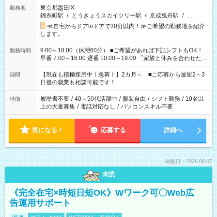
東京都墨田区
勤務地
錦糸町駅
/
とうきょうスカイツリー駅
/
京成曳舟駅
/
…
≪自宅からドアtoドアで30分以内！≫ご希望の勤務地を紹介
します。
9:00～18:00（休憩60分） ■ご希望があれば下記シフトもOK！
勤務時間
早番 7:00～16:00 遅番 10:00～19:00 「家族と休みを合わせた
い」 「余裕を持って夕飯の準備がしたい」 「できれば残業はし
たくない」 など、ご希望を教えてくださいね。 ※Wワーク希望
【現在も積極採用中！急募！】2カ月～ ■ご応募から最短2～3
期間
の方へ 今ご覧のお仕事で希望する勤務時間と、もう1つのお仕事
日後の就業も相談可能です！
の勤務時間。 合計で週40時間を超える場合は応募できません。
履歴書不要
/
40～50代活躍中
/
服装自由
/
シフト勤務
/
10名以
特徴
上の大量募集
/
電話対応なし
/
パソコンスキル不要
気になる！
応募する
詳細へ
掲載日：2026.08.07
未読
《完全在宅×時短日短OK》Wワーク可〇Web広
告運用サポート