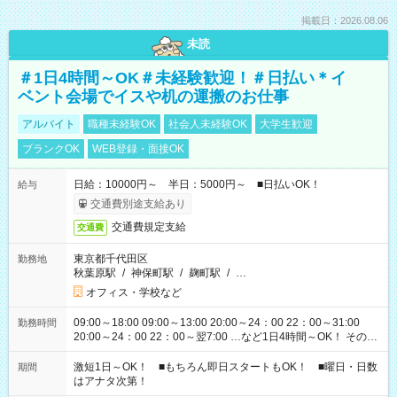
掲載日：2026.08.06
未読
＃1日4時間～OK＃未経験歓迎！＃日払い＊イ
ベント会場でイスや机の運搬のお仕事
アルバイト
職種未経験OK
社会人未経験OK
大学生歓迎
ブランクOK
WEB登録・面接OK
日給：10000円～ 半日：5000円～ ■日払いOK！
給与
交通費別途支給あり
交通費規定支給
交通費
東京都千代田区
勤務地
秋葉原駅
/
神保町駅
/
麹町駅
/
…
オフィス・学校など
09:00～18:00 09:00～13:00 20:00～24：00 22：00～31:00
勤務時間
20:00～24：00 22：00～翌7:00 …など1日4時間～OK！ その他
シフトもございます！ お気軽にご相談ください！
激短1日～OK！ ■もちろん即日スタートもOK！ ■曜日・日数
期間
はアナタ次第！