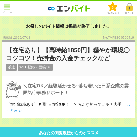
0
メニュー
気になる！
ログイン
お探しのバイト情報は掲載が終了しました。
掲載日 :2026
/
07
/
13
No.TMPE26-0500416
【在宅あり】【高時給1850円】穏やか環境〇
コツコツ！売掛金の入金チェックなど
派遣
WEB登録・面接OK
＼在宅OK／経験活かせる↑落ち着いた日系企業の雰
囲気〇事務サポート！
【在宅勤務あり】▼週1日在宅OK！ ＼みんな知っている＊大手
...も
っとみる
あなたの閲覧履歴からのオススメ