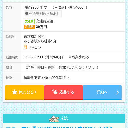
時給2900円+交 【月収例】46万4000円
給与
交通費別途支給あり
交通費支給
交通費
30万円～
月収例
東京都新宿区
勤務地
市ケ谷駅から徒歩5分
ゼネコン
8:30～17:30（休憩:60分） ※残業少なめ
勤務時間
【急募】即日～長期 ※開始日ご相談ください！
期間
履歴書不要
/
40～50代活躍中
特徴
気になる！
応募する
詳細へ
未読