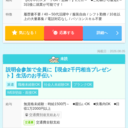
【8月中のスタートOK！急募！】2カ月～ ■ご応募から最短2～
期間
ね。 ※Wワーク希望の方へ 今ご覧のお仕事で希望する勤務時間
3日後に就業が可能です！
と、もう1つのお仕事の勤務時間。 合計で週40時間を超える場
合は応募できません。
履歴書不要
/
40～50代活躍中
/
服装自由
/
シフト勤務
/
10名以
特徴
上の大量募集
/
電話対応なし
/
パソコンスキル不要
気になる！
応募する
詳細へ
掲載日：2026.08.05
未読
説明会参加で全員に【現金2千円相当プレゼン
ト】生活のお手伝い
派遣
職種未経験OK
社会人未経験OK
ブランクOK
WEB登録・面接OK
無資格未経験：時給1500円～ ■週払いOK ■扶養内OK ■日
給与
収1万2000円以上
交通費別途支給あり
交通費全額支給
交通費