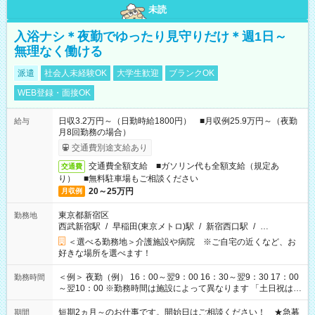
未読
入浴ナシ＊夜勤でゆったり見守りだけ＊週1日～
無理なく働ける
派遣
社会人未経験OK
大学生歓迎
ブランクOK
WEB登録・面接OK
日収3.2万円～（日勤時給1800円） ■月収例25.9万円～（夜勤
給与
月8回勤務の場合）
交通費別途支給あり
交通費全額支給 ■ガソリン代も全額支給（規定あ
交通費
り） ■無料駐車場もご相談ください
20～25万円
月収例
東京都新宿区
勤務地
西武新宿駅
/
早稲田(東京メトロ)駅
/
新宿西口駅
/
…
＜選べる勤務地＞介護施設や病院 ※ご自宅の近くなど、お
好きな場所を選べます！
＜例＞ 夜勤（例） 16：00～翌9：00 16：30～翌9：30 17：00
勤務時間
～翌10：00 ※勤務時間は施設によって異なります 「土日祝は休
みたい」 「しっかり稼ぎたい」 「もう少し遅い時間から始めた
い」など ご希望にあったお仕事をご案内いたします。 ※未経験
短期2ヵ月～のお仕事です。開始日はご相談ください！ ★急募
期間