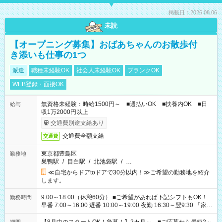
掲載日：2026.08.06
未読
【オープニング募集】おばあちゃんのお散歩付
き添いも仕事の1つ
派遣
職種未経験OK
社会人未経験OK
ブランクOK
WEB登録・面接OK
無資格未経験：時給1500円～ ■週払いOK ■扶養内OK ■日
給与
収1万2000円以上
交通費別途支給あり
交通費全額支給
交通費
東京都豊島区
勤務地
巣鴨駅
/
目白駅
/
北池袋駅
/
…
≪自宅からドアtoドアで30分以内！≫ご希望の勤務地を紹介
します。
9:00～18:00（休憩60分） ■ご希望があれば下記シフトもOK！
勤務時間
早番 7:00～16:00 遅番 10:00～19:00 夜勤 16:30～翌9:30 「家族
と休みを合わせたい」 「余裕を持って夕飯の準備がしたい」
「できれば残業はしたくない」 など、ご希望を教えてください