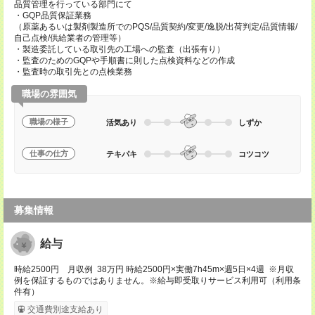
品質管理を行っている部門にて
・GQP品質保証業務
（原薬あるいは製剤製造所でのPQS/品質契約/変更/逸脱/出荷判定/品質情報/
自己点検/供給業者の管理等）
・製造委託している取引先の工場への監査（出張有り）
・監査のためのGQPや手順書に則した点検資料などの作成
・監査時の取引先との点検業務
職場の雰囲気
職場の様子
活気あり
しずか
仕事の仕方
テキパキ
コツコツ
募集情報
給与
時給2500円 月収例 38万円 時給2500円×実働7h45m×週5日×4週 ※月収
例を保証するものではありません。※給与即受取りサービス利用可（利用条
件有）
交通費別途支給あり