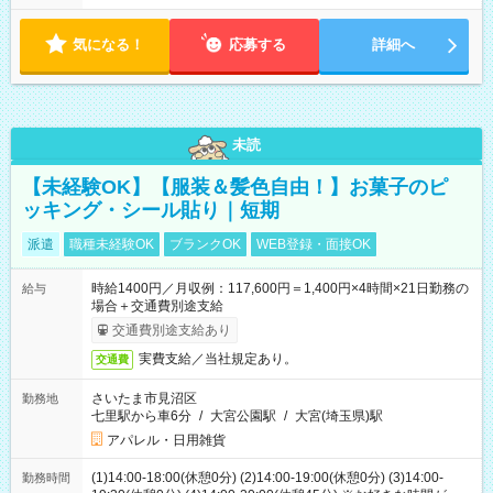
気になる！
応募する
詳細へ
未読
【未経験OK】【服装＆髪色自由！】お菓子のピ
ッキング・シール貼り｜短期
派遣
職種未経験OK
ブランクOK
WEB登録・面接OK
時給1400円／月収例：117,600円＝1,400円×4時間×21日勤務の
給与
場合＋交通費別途支給
交通費別途支給あり
実費支給／当社規定あり。
交通費
さいたま市見沼区
勤務地
七里駅から車6分
/
大宮公園駅
/
大宮(埼玉県)駅
アパレル・日用雑貨
(1)14:00-18:00(休憩0分) (2)14:00-19:00(休憩0分) (3)14:00-
勤務時間