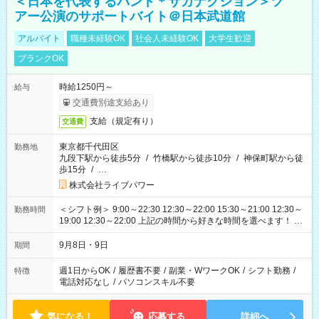
＜日本を代表するバンド＊サカナクション＞ツ
アー公演のサポートバイト＠日本武道館
アルバイト
職種未経験OK
社会人未経験OK
大学生歓迎
ブランクOK
時給1250円～
給与
交通費別途支給あり
支給（規定有り）
交通費
東京都千代田区
勤務地
九段下駅から徒歩5分
/
竹橋駅から徒歩10分
/
神保町駅から徒
歩15分
/
…
株式会社ライブパワー
＜シフト例＞ 9:00～22:30 12:30～22:00 15:30～21:00 12:30～
勤務時間
19:00 12:30～22:00 上記の時間から好きな時間を選べます！ ※
時間は変更となる可能性があります
9月8日・9日
期間
週1日からOK
/
履歴書不要
/
副業・WワークOK
/
シフト勤務
/
特徴
電話対応なし
/
パソコンスキル不要
気になる！
応募する
詳細へ