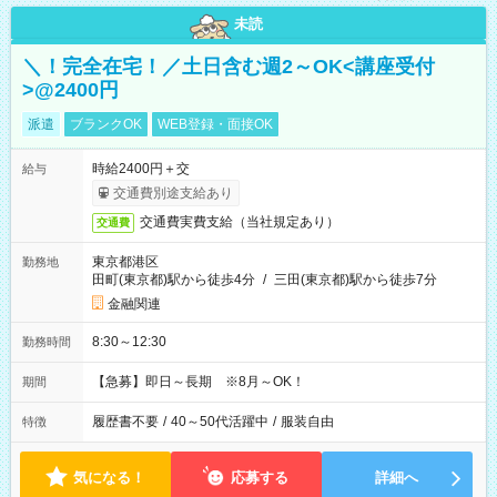
未読
＼！完全在宅！／土日含む週2～OK<講座受付
>@2400円
派遣
ブランクOK
WEB登録・面接OK
時給2400円＋交
給与
交通費別途支給あり
交通費実費支給（当社規定あり）
交通費
東京都港区
勤務地
田町(東京都)駅から徒歩4分
/
三田(東京都)駅から徒歩7分
金融関連
8:30～12:30
勤務時間
【急募】即日～長期 ※8月～OK！
期間
履歴書不要
/
40～50代活躍中
/
服装自由
特徴
気になる！
応募する
詳細へ