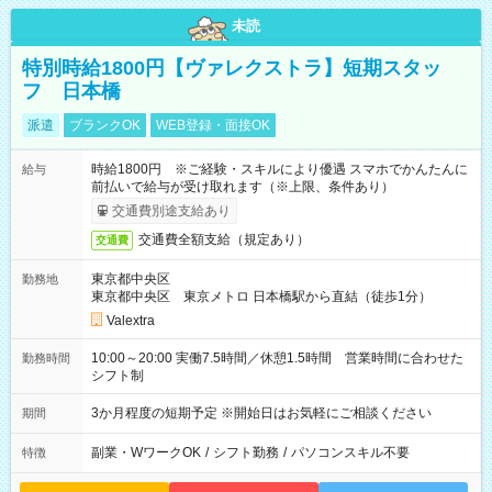
未読
特別時給1800円【ヴァレクストラ】短期スタッ
フ 日本橋
派遣
ブランクOK
WEB登録・面接OK
時給1800円 ※ご経験・スキルにより優遇 スマホでかんたんに
給与
前払いで給与が受け取れます（※上限、条件あり）
交通費別途支給あり
交通費全額支給（規定あり）
交通費
東京都中央区
勤務地
東京都中央区 東京メトロ 日本橋駅から直結（徒歩1分）
Valextra
10:00～20:00 実働7.5時間／休憩1.5時間 営業時間に合わせた
勤務時間
シフト制
3か月程度の短期予定 ※開始日はお気軽にご相談ください
期間
副業・WワークOK
/
シフト勤務
/
パソコンスキル不要
特徴