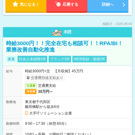
気になる！
応募する
詳細へ
掲載日：2026.08.04
未読
時給3000円！！完全在宅も相談可！！RPA/BI！
業務改善自動化推進
派遣
社会人未経験OK
ブランクOK
WEB登録・面接OK
時給3000円+交 【月収例】45万円
給与
交通費別途支給あり
交通費支給
交通費
30万円～
月収例
東京都千代田区
勤務地
飯田橋駅から徒歩6分
大手ITソリューション企業
9:00～17:30（休憩:60分）
勤務時間
10/01～長期 ※開始日ご相談ください！
期間