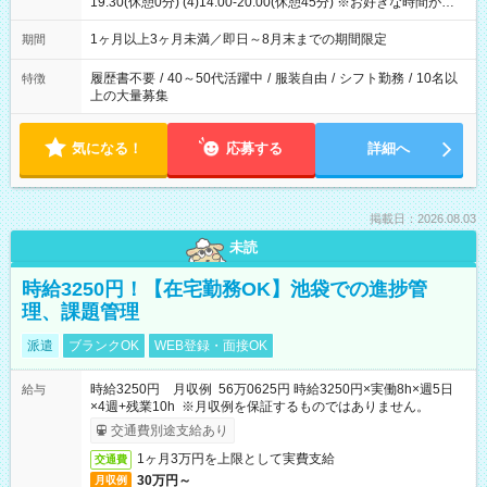
19:30(休憩0分) (4)14:00-20:00(休憩45分) ※お好きな時間が選べ
ます
1ヶ月以上3ヶ月未満／即日～8月末までの期間限定
期間
履歴書不要
/
40～50代活躍中
/
服装自由
/
シフト勤務
/
10名以
特徴
上の大量募集
気になる！
応募する
詳細へ
掲載日：2026.08.03
未読
時給3250円！【在宅勤務OK】池袋での進捗管
理、課題管理
派遣
ブランクOK
WEB登録・面接OK
時給3250円 月収例 56万0625円 時給3250円×実働8h×週5日
給与
×4週+残業10h ※月収例を保証するものではありません。
交通費別途支給あり
1ヶ月3万円を上限として実費支給
交通費
30万円～
月収例