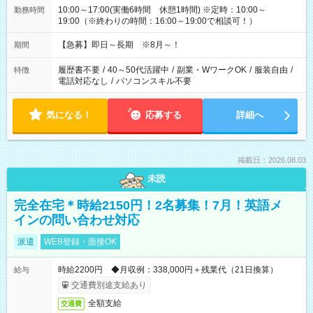
10:00～17:00(実働6時間 休憩1時間) ※定時：10:00～
勤務時間
19:00（※終わりの時間：16:00～19:00で相談可！）
【急募】即日～長期 ※8月～！
期間
履歴書不要
/
40～50代活躍中
/
副業・WワークOK
/
服装自由
/
特徴
電話対応なし
/
パソコンスキル不要
気になる！
応募する
詳細へ
掲載日：2026.08.03
未読
完全在宅＊時給2150円！2名募集！7月！英語メ
インの問い合わせ対応
派遣
WEB登録・面接OK
時給2200円 ◆月収例：338,000円＋残業代（21日換算）
給与
交通費別途支給あり
全額支給
交通費