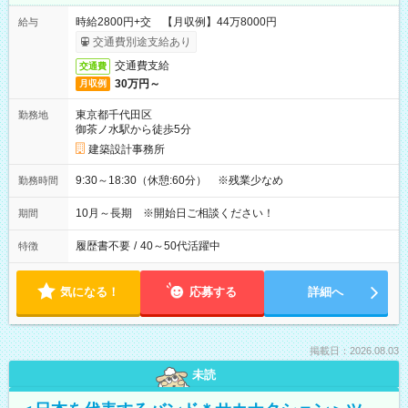
時給2800円+交 【月収例】44万8000円
給与
交通費別途支給あり
交通費支給
交通費
30万円～
月収例
東京都千代田区
勤務地
御茶ノ水駅から徒歩5分
建築設計事務所
9:30～18:30（休憩:60分） ※残業少なめ
勤務時間
10月～長期 ※開始日ご相談ください！
期間
履歴書不要
/
40～50代活躍中
特徴
気になる！
応募する
詳細へ
掲載日：2026.08.03
未読