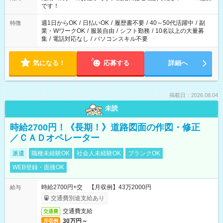
の方の場合は1～2ヶ月間は日中での仕事を経験いただき、 お
です！
仕事に慣れてからの夜勤になります。 ★家庭の都合でお休みが
必要な場合も遠慮なくご相談ください。
週1日からOK
/
日払いOK
/
履歴書不要
/
40～50代活躍中
/
副
特徴
業・WワークOK
/
服装自由
/
シフト勤務
/
10名以上の大量募
集
/
電話対応なし
/
パソコンスキル不要
気になる！
応募する
詳細へ
掲載日：2026.08.04
未読
時給2700円！《長期！》道路図面の作図・修正
／ＣＡＤオペレーター
派遣
職種未経験OK
社会人未経験OK
ブランクOK
WEB登録・面接OK
時給2700円+交 【月収例】43万2000円
給与
交通費別途支給あり
交通費支給
交通費
30万円～
月収例