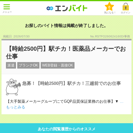
0
メニュー
気になる！
ログイン
お探しのバイト情報は掲載が終了しました。
掲載日 :2026
/
07
/
30
No.RSTFO260624160D/事務
【時給2500円】駅チカ！医薬品メーカーでお
仕事
派遣
ブランクOK
WEB登録・面接OK
急募！【時給2500円】駅チカ！三越前でのお仕事
【大手製薬メーカーグループにてGQP品質保証業務のお仕事】▼
...
もっとみる
あなたの閲覧履歴からのオススメ