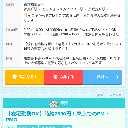
東京都墨田区
勤務地
錦糸町駅
/
とうきょうスカイツリー駅
/
京成曳舟駅
/
…
≪自宅からドアtoドアで30分以内！≫ご希望の勤務地を紹介
します。
9:00～18:00（休憩60分） ■ご希望があれば下記シフトもOK！
勤務時間
早番 7:00～16:00 遅番 10:00～19:00 「家族と休みを合わせた
い」 「余裕を持って夕飯の準備がしたい」 「できれば残業はし
たくない」 など、ご希望を教えてくださいね。 ※Wワーク希望
【現在も積極採用中！急募！】2カ月～ ■ご応募から最短2～3
期間
の方へ 今ご覧のお仕事で希望する勤務時間と、もう1つのお仕事
日後の就業も相談可能です！
の勤務時間。 合計で週40時間を超える場合は応募できません。
履歴書不要
/
40～50代活躍中
/
服装自由
/
シフト勤務
/
10名以
特徴
上の大量募集
/
電話対応なし
/
パソコンスキル不要
気になる！
応募する
詳細へ
掲載日：2026.08.05
未読
【在宅勤務OK】時給2800円！東京でのPM・
PMO