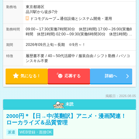
東京都港区
勤務地
品川駅から徒歩7分
ドコモグループ→通信設備とシステム開発・運用
09:00～17:30(実働7時間30分 休憩1時間) 17:00～26:00(実働8
勤務時間
時間 休憩1時間) 02:00～09:30(実働6時間30分 休憩1時間) ※
日勤は就業時間1/夜勤は就業時間2.3を連続で行って頂きます
2026年09月上旬～長期 ※9月～！
期間
履歴書不要
/
40～50代活躍中
/
服装自由
/
シフト勤務
/
パソコ
特徴
ンスキル不要
気になる！
応募する
詳細へ
掲載日：2026.08.05
未読
2000円＊【日→中/英翻訳】アニメ・漫画関連！
ローカライズ＆品質管理
派遣
WEB登録・面接OK