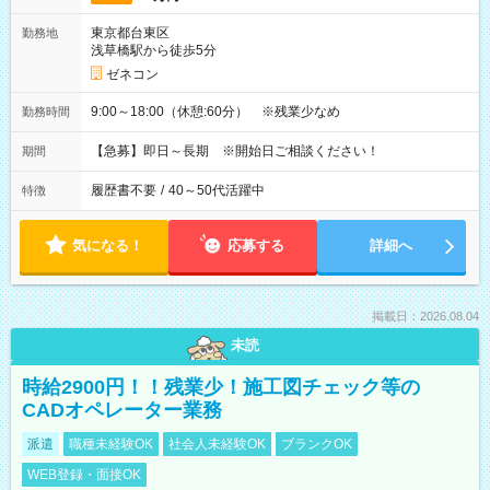
東京都台東区
勤務地
浅草橋駅から徒歩5分
ゼネコン
9:00～18:00（休憩:60分） ※残業少なめ
勤務時間
【急募】即日～長期 ※開始日ご相談ください！
期間
履歴書不要
/
40～50代活躍中
特徴
気になる！
応募する
詳細へ
掲載日：2026.08.04
未読
時給2900円！！残業少！施工図チェック等の
CADオペレーター業務
派遣
職種未経験OK
社会人未経験OK
ブランクOK
WEB登録・面接OK