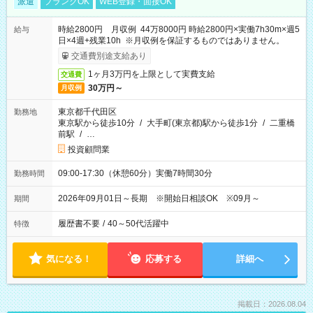
派遣
ブランクOK
WEB登録・面接OK
時給2800円 月収例 44万8000円 時給2800円×実働7h30m×週5
給与
日×4週+残業10h ※月収例を保証するものではありません。
交通費別途支給あり
1ヶ月3万円を上限として実費支給
交通費
30万円～
月収例
東京都千代田区
勤務地
東京駅から徒歩10分
/
大手町(東京都)駅から徒歩1分
/
二重橋
前駅
/
…
投資顧問業
09:00-17:30（休憩60分）実働7時間30分
勤務時間
2026年09月01日～長期 ※開始日相談OK ※09月～
期間
履歴書不要
/
40～50代活躍中
特徴
気になる！
応募する
詳細へ
掲載日：2026.08.04