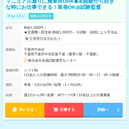
マニュアル通りに簡単WORK◆未経験から好き
な時にお仕事できる！単発OK◎試験監督
アルバイト
職種未経験OK
時給1,300円～
給与
★交通費一部支給 時給1,300円～ ※試験・役割により手当あり
※勤務回数により昇給あり 【即給（前払い）オプションあ
交通費別途支給あり
り！】 希望される場合、勤務から1週間ほどで給与の一部を受け
取れます。 ※手数料418円がかかります。 【過去試験日の収入
千葉市中央区
勤務地
例】 ・河合塾模擬試験 8:30～17:30（休憩1時間） 時給1,300円
千葉県千葉市中央区新千葉（最寄り駅：千葉駅）
×8時間＝日収10,400円＋交通費 ※当日の役割により時給＋100
円の場合あり ・国家試験 7:00～13:30（休憩なし） 時給1,300
株式会社全国試験運営センター
円（役割手当＋100円）×6時間＝日収8,400円＋交通費 【試用期
間】試用期間なし
シフト制
勤務時間
1日あたりの実働時間：最大7時間/日 09：00～17：00 ※勤務時
間は 試験により異なります。
単発・1日のみOK / 短期（1ヶ月以内）
期間
週1日からOK / 副業・WワークOK / 10名以上の大量募集
特徴
気になる！
応募する
詳細へ