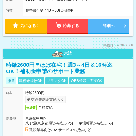
履歴書不要
/
40～50代活躍中
特徴
気になる！
応募する
詳細へ
掲載日：2026.08.06
未読
時給2600円＊ほぼ在宅！週3～4日＆16時迄
OK！補助金申請のサポート業務
派遣
職種未経験OK
ブランクOK
WEB登録・面接OK
時給2600円
給与
交通費別途支給あり
全額支給
交通費
東京都中央区
勤務地
八丁堀(東京都)駅から徒歩2分
/
茅場町駅から徒歩6分
建設業界向けのAIサービスの提供など