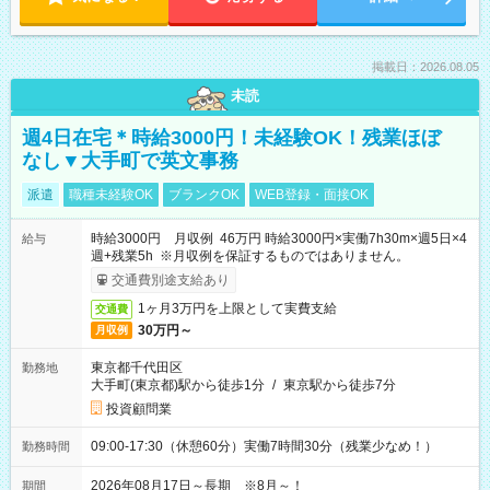
掲載日：2026.08.05
未読
週4日在宅＊時給3000円！未経験OK！残業ほぼ
なし▼大手町で英文事務
派遣
職種未経験OK
ブランクOK
WEB登録・面接OK
時給3000円 月収例 46万円 時給3000円×実働7h30m×週5日×4
給与
週+残業5h ※月収例を保証するものではありません。
交通費別途支給あり
1ヶ月3万円を上限として実費支給
交通費
30万円～
月収例
東京都千代田区
勤務地
大手町(東京都)駅から徒歩1分
/
東京駅から徒歩7分
投資顧問業
09:00-17:30（休憩60分）実働7時間30分（残業少なめ！）
勤務時間
2026年08月17日～長期 ※8月～！
期間