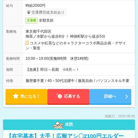
時給2000円
給与
交通費別途支給あり
全額支給
交通費
東京都千代田区
勤務地
御茶ノ水駅から徒歩8分
/
神保町駅から徒歩5分
コスメや紅茶などのキャラクターコラボ商品企画・デザイ
ン・製造
10:00～19:00(実働8時間 休憩1時間)
勤務時間
【急募】即日～長期 ※8月～！
期間
履歴書不要
/
40～50代活躍中
/
服装自由
/
パソコンスキル不要
特徴
気になる！
応募する
詳細へ
掲載日：2026.08.05
未読
【在宅基本】大手！広報アシ〇2100円エルダー