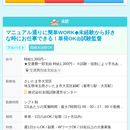
未読
マニュアル通りに簡単WORK◆未経験から好き
な時にお仕事できる！単発OK◎試験監督
アルバイト
職種未経験OK
時給1,300円～
給与
★交通費一部支給 時給1,300円～ ※試験・役割により手当あり
※勤務回数により昇給あり 【即給（前払い）オプションあ
交通費別途支給あり
り！】 希望される場合、勤務から1週間ほどで給与の一部を受け
取れます。 ※手数料418円がかかります。 【過去試験日の収入
さいたま市大宮区
勤務地
例】 ・河合塾模擬試験 8:30～17:30（休憩1時間） 時給1,300円
埼玉県埼玉県さいたま市大宮区錦町（最寄り駅：大宮駅）
×8時間＝日収10,400円＋交通費 ※当日の役割により時給＋100
円の場合あり ・国家試験 7:00～13:30（休憩なし） 時給1,300
株式会社全国試験運営センター
円（役割手当＋100円）×6時間＝日収8,400円＋交通費 【試用期
間】試用期間なし
シフト制
勤務時間
1日あたりの実働時間：最大7時間/日 09：00～17：00 ※勤務時
間は 試験により異なります。
単発・1日のみOK / 短期（1ヶ月以内）
期間
週1日からOK / 副業・WワークOK / 10名以上の大量募集
特徴