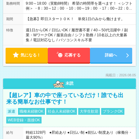
9:00～18:00（実動8時間） 希望の時間帯を選べます！ ＜シフト
勤務時間
例＞ ・8：30～12：00 ・10：00～19：00 ・17：00～22：00
・13：00～22：00 ・22：00～翌6：00 など
【急募】即日スタートＯＫ！ 単発1日のみから働けます。
期間
週1日からOK
/
日払いOK
/
履歴書不要
/
40～50代活躍中
/
副
特徴
業・WワークOK
/
服装自由
/
シフト勤務
/
10名以上の大量募
集
/
電話対応なし
/
パソコンスキル不要
気になる！
応募する
詳細へ
掲載日：2026.08.05
未読
【超レア】車の中で座っているだけ！誰でも出
来る簡単なお仕事です！
派遣
職種未経験OK
社会人未経験OK
大学生歓迎
ブランクOK
WEB登録・面接OK
時給1328円 ●昇給あり ●日払い制 ●前払い制度あり（稼働分・
給与
最大90%）