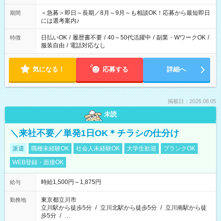
ば前職が、 在宅/財団法人/事務/コールセンター/受付/販売/カフェ
スタッフ スイーツ販売/ホテルフロント/化粧品販売/など 様々な
＜急募＞即日～長期／8月～9月～も相談OK！応募から最短即日
期間
業界から入社して活躍されています♪
には選考案内♪
日払いOK
/
履歴書不要
/
40～50代活躍中
/
副業・WワークOK
/
特徴
服装自由
/
電話対応なし
気になる！
応募する
詳細へ
掲載日：2026.08.05
未読
＼来社不要／単発1日OK＊チラシの仕分け
派遣
職種未経験OK
社会人未経験OK
大学生歓迎
ブランクOK
WEB登録・面接OK
時給1,500円～1,875円
給与
東京都立川市
勤務地
立川駅から徒歩5分
/
立川北駅から徒歩5分
/
立川南駅から徒
歩5分
/
…