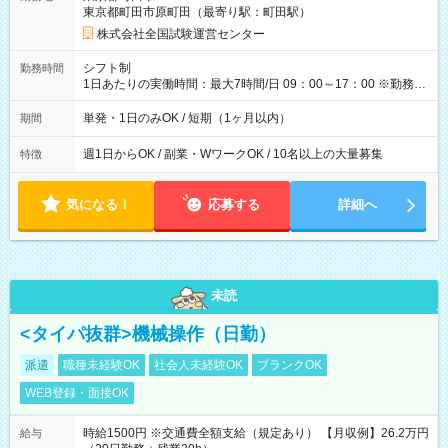
例】 ・河合塾模擬試験 8:30～17:30（休憩1時間） 時給1,300円
東京都町田市原町田（最寄り駅：町田駅）
×8時間＝日収10,400円＋交通費 ※当日の役割により時給＋100
円の場合あり ・国家試験 7:00～13:30（休憩なし） 時給1,300
株式会社全国試験運営センター
円（役割手当＋100円）×6時間＝日収8,400円＋交通費 【試用期
間】試用期間なし
シフト制
勤務時間
1日あたりの実働時間：最大7時間/日 09：00～17：00 ※勤務時
間は 試験により異なります。
単発・1日のみOK / 短期（1ヶ月以内）
期間
週1日からOK / 副業・WワークOK / 10名以上の大量募集
特徴
気になる！
応募する
詳細へ
未読
<タイパ抜群>機械操作（日勤）
派遣
職種未経験OK
社会人未経験OK
ブランクOK
WEB登録・面接OK
時給1500円 ※交通費全額支給（規定あり） 【月収例】26.2万円
給与