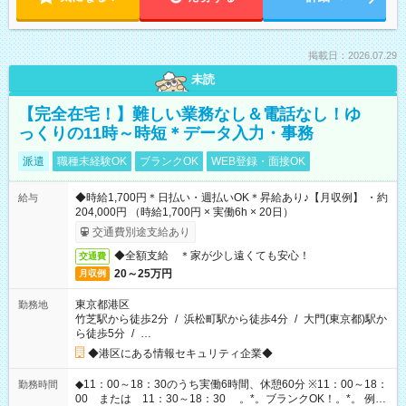
掲載日：2026.07.29
未読
【完全在宅！】難しい業務なし＆電話なし！ゆ
っくりの11時～時短＊データ入力・事務
派遣
職種未経験OK
ブランクOK
WEB登録・面接OK
◆時給1,700円＊日払い・週払いOK＊昇給あり♪【月収例】 ・約
給与
204,000円 （時給1,700円 × 実働6h × 20日）
交通費別途支給あり
◆全額支給 ＊家が少し遠くても安心！
交通費
20～25万円
月収例
東京都港区
勤務地
竹芝駅から徒歩2分
/
浜松町駅から徒歩4分
/
大門(東京都)駅か
ら徒歩5分
/
…
◆港区にある情報セキュリティ企業◆
◆11：00～18：30のうち実働6時間、休憩60分 ※11：00～18：
勤務時間
00 または 11：30～18：30 。*。ブランクOK！。*。 例え