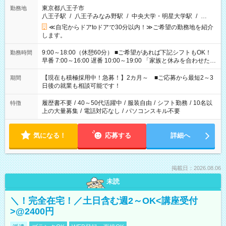
東京都八王子市
勤務地
八王子駅
/
八王子みなみ野駅
/
中央大学・明星大学駅
/
…
≪自宅からドアtoドアで30分以内！≫ご希望の勤務地を紹介
します。
9:00～18:00（休憩60分） ■ご希望があれば下記シフトもOK！
勤務時間
早番 7:00～16:00 遅番 10:00～19:00 「家族と休みを合わせた
い」 「余裕を持って夕飯の準備がしたい」 「できれば残業はし
たくない」 など、ご希望を教えてくださいね。 ※Wワーク希望
【現在も積極採用中！急募！】2カ月～ ■ご応募から最短2～3
期間
の方へ 今ご覧のお仕事で希望する勤務時間と、もう1つのお仕事
日後の就業も相談可能です！
の勤務時間。 合計で週40時間を超える場合は応募できません。
履歴書不要
/
40～50代活躍中
/
服装自由
/
シフト勤務
/
10名以
特徴
上の大量募集
/
電話対応なし
/
パソコンスキル不要
気になる！
応募する
詳細へ
掲載日：2026.08.06
未読
＼！完全在宅！／土日含む週2～OK<講座受付
>@2400円