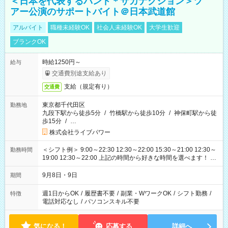
＜日本を代表するバンド＊サカナクション＞ツ
アー公演のサポートバイト＠日本武道館
アルバイト
職種未経験OK
社会人未経験OK
大学生歓迎
ブランクOK
時給1250円～
給与
交通費別途支給あり
支給（規定有り）
交通費
東京都千代田区
勤務地
九段下駅から徒歩5分
/
竹橋駅から徒歩10分
/
神保町駅から徒
歩15分
/
…
株式会社ライブパワー
＜シフト例＞ 9:00～22:30 12:30～22:00 15:30～21:00 12:30～
勤務時間
19:00 12:30～22:00 上記の時間から好きな時間を選べます！ ※
時間は変更となる可能性があります
9月8日・9日
期間
週1日からOK
/
履歴書不要
/
副業・WワークOK
/
シフト勤務
/
特徴
電話対応なし
/
パソコンスキル不要
気になる！
応募する
詳細へ