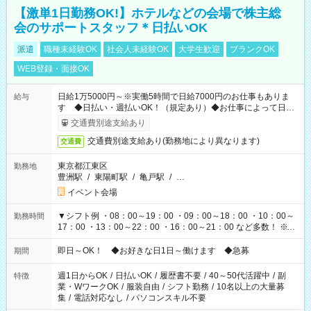
【激単1日勤務OK!】ホテルなどの会場で株主総
会のサポートスタッフ＊日払いOK
派遣
職種未経験OK
社会人未経験OK
大学生歓迎
ブランクOK
WEB登録・面接OK
日給1万5000円～※実働5時間で日給7000円のお仕事もありま
給与
す ◆日払い・週払いOK！（規定あり）◆お仕事によって日給
も異なります
交通費別途支給あり
交通費別途支給あり(勤務地により異なります)
交通費
東京都江東区
勤務地
豊洲駅
/
東陽町駅
/
亀戸駅
/
…
イベント会場
▼シフト例 ・08：00～19：00 ・09：00～18：00 ・10：00～
勤務時間
17：00 ・13：00～22：00 ・16：00～21：00 など多数！ ※お
仕事により勤務時間が異なります
即日～OK！ ◆お好きな日1日～働けます ◆急募
期間
週1日からOK
/
日払いOK
/
履歴書不要
/
40～50代活躍中
/
副
特徴
業・WワークOK
/
服装自由
/
シフト勤務
/
10名以上の大量募
集
/
電話対応なし
/
パソコンスキル不要