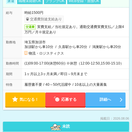
派遣
職種未経験OK
ブランクOK
WEB登録・面接OK
時給1500円
給与
交通費別途支給あり
実費支給／当社規定あり。通勤交通費実費支払／上限4
交通費
万円／月※規定あり
埼玉県加須市
勤務地
加須駅から車10分
/
久喜駅から車20分
/
鴻巣駅から車20分
物流・ロジスティクス
(1)09:00-17:00(休憩60分) ※休憩（12:00-12:50,15:00-15:10）
勤務時間
1ヶ月以上3ヶ月未満／即日～9月末まで
期間
履歴書不要
/
40～50代活躍中
/
10名以上の大量募集
特徴
気になる！
応募する
詳細へ
掲載日：2026.08.06
未読