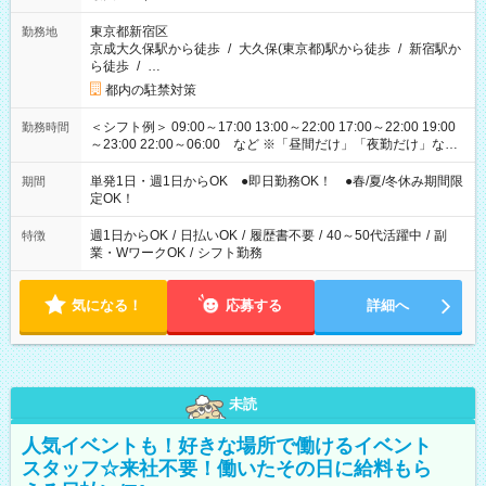
東京都新宿区
勤務地
京成大久保駅から徒歩
/
大久保(東京都)駅から徒歩
/
新宿駅か
ら徒歩
/
…
都内の駐禁対策
＜シフト例＞ 09:00～17:00 13:00～22:00 17:00～22:00 19:00
勤務時間
～23:00 22:00～06:00 など ※「昼間だけ」「夜勤だけ」など
の希望OK
単発1日・週1日からOK ●即日勤務OK！ ●春/夏/冬休み期間限
期間
定OK！
週1日からOK
/
日払いOK
/
履歴書不要
/
40～50代活躍中
/
副
特徴
業・WワークOK
/
シフト勤務
気になる！
応募する
詳細へ
未読
人気イベントも！好きな場所で働けるイベント
スタッフ☆来社不要！働いたその日に給料もら