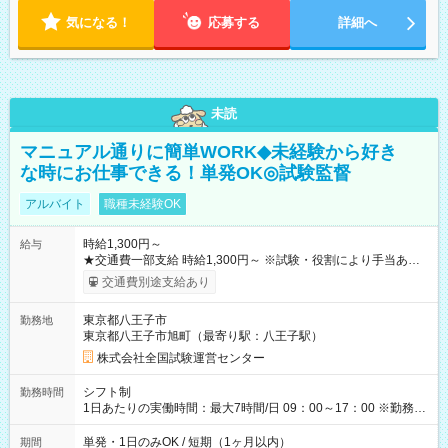
気になる！
応募する
詳細へ
未読
マニュアル通りに簡単WORK◆未経験から好き
な時にお仕事できる！単発OK◎試験監督
アルバイト
職種未経験OK
時給1,300円～
給与
★交通費一部支給 時給1,300円～ ※試験・役割により手当あり
※勤務回数により昇給あり 【即給（前払い）オプションあ
交通費別途支給あり
り！】 希望される場合、勤務から1週間ほどで給与の一部を受け
取れます。 ※手数料418円がかかります。 【過去試験日の収入
東京都八王子市
勤務地
例】 ・河合塾模擬試験 8:30～17:30（休憩1時間） 時給1,300円
東京都八王子市旭町（最寄り駅：八王子駅）
×8時間＝日収10,400円＋交通費 ※当日の役割により時給＋100
円の場合あり ・国家試験 7:00～13:30（休憩なし） 時給1,300
株式会社全国試験運営センター
円（役割手当＋100円）×6時間＝日収8,400円＋交通費 【試用期
間】試用期間なし
シフト制
勤務時間
1日あたりの実働時間：最大7時間/日 09：00～17：00 ※勤務時
間は 試験により異なります。
単発・1日のみOK / 短期（1ヶ月以内）
期間