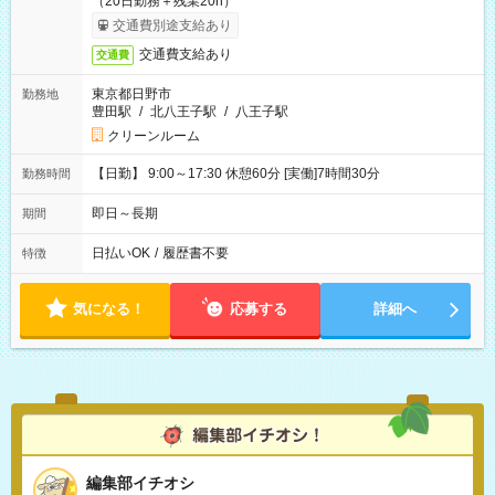
（20日勤務＋残業20h）
交通費別途支給あり
交通費支給あり
交通費
東京都日野市
勤務地
豊田駅
/
北八王子駅
/
八王子駅
クリーンルーム
【日勤】 9:00～17:30 休憩60分 [実働]7時間30分
勤務時間
即日～長期
期間
日払いOK
/
履歴書不要
特徴
気になる！
応募する
詳細へ
編集部イチオシ