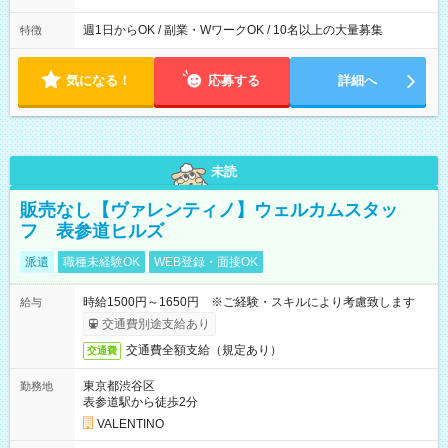
週1日からOK / 副業・WワークOK / 10名以上の大量募集
特徴
気になる！
応募する
詳細へ
未読
販売なし【ヴァレンティノ】ウェルカムスタッ
フ 表参道ヒルズ
派遣
職種未経験OK
WEB登録・面接OK
時給1500円～1650円 ※ご経験・スキルにより考慮致します
給与
交通費別途支給あり
交通費全額支給（規定あり）
交通費
東京都渋谷区
勤務地
表参道駅から徒歩2分
VALENTINO