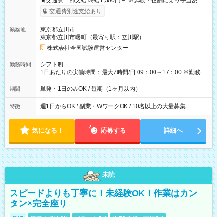
★交通費一部支給 時給1,300円～ ※試験・役割により手当あり
※勤務回数により昇給あり 【即給（前払い）オプションあ
交通費別途支給あり
り！】 希望される場合、勤務から1週間ほどで給与の一部を受け
取れます。 ※手数料418円がかかります。 【過去試験日の収入
東京都立川市
勤務地
例】 ・河合塾模擬試験 8:30～17:30（休憩1時間） 時給1,300円
東京都立川市曙町（最寄り駅：立川駅）
×8時間＝日収10,400円＋交通費 ※当日の役割により時給＋100
円の場合あり ・国家試験 7:00～13:30（休憩なし） 時給1,300
株式会社全国試験運営センター
円（役割手当＋100円）×6時間＝日収8,400円＋交通費 【試用期
間】試用期間なし
シフト制
勤務時間
1日あたりの実働時間：最大7時間/日 09：00～17：00 ※勤務時
間は 試験により異なります。
単発・1日のみOK / 短期（1ヶ月以内）
期間
週1日からOK / 副業・WワークOK / 10名以上の大量募集
特徴
気になる！
応募する
詳細へ
未読
スピードよりも丁寧に！未経験OK！作業はカン
タン×完全座り