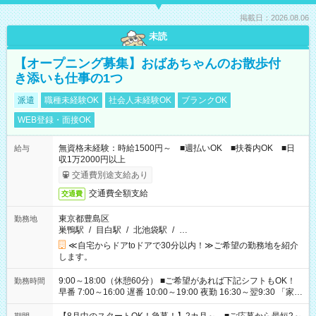
掲載日：2026.08.06
未読
【オープニング募集】おばあちゃんのお散歩付
き添いも仕事の1つ
派遣
職種未経験OK
社会人未経験OK
ブランクOK
WEB登録・面接OK
無資格未経験：時給1500円～ ■週払いOK ■扶養内OK ■日
給与
収1万2000円以上
交通費別途支給あり
交通費全額支給
交通費
東京都豊島区
勤務地
巣鴨駅
/
目白駅
/
北池袋駅
/
…
≪自宅からドアtoドアで30分以内！≫ご希望の勤務地を紹介
します。
9:00～18:00（休憩60分） ■ご希望があれば下記シフトもOK！
勤務時間
早番 7:00～16:00 遅番 10:00～19:00 夜勤 16:30～翌9:30 「家族
と休みを合わせたい」 「余裕を持って夕飯の準備がしたい」
「できれば残業はしたくない」 など、ご希望を教えてください