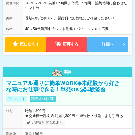
10:30～20:30 実働7.5時間／休憩1.5時間 営業時間に合わせた
勤務時間
シフト制
長期のお仕事です。開始日はお気軽にご相談ください！
期間
40～50代活躍中
/
シフト勤務
/
パソコンスキル不要
特徴
気になる！
応募する
詳細へ
未読
マニュアル通りに簡単WORK◆未経験から好き
な時にお仕事できる！単発OK◎試験監督
アルバイト
職種未経験OK
時給1,300円～
給与
★交通費一部支給 時給1,300円～ ※試験・役割により手当あり
※勤務回数により昇給あり 【即給（前払い）オプションあ
交通費別途支給あり
り！】 希望される場合、勤務から1週間ほどで給与の一部を受け
取れます。 ※手数料418円がかかります。 【過去試験日の収入
東京都町田市
勤務地