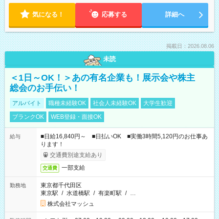
気になる！
応募する
詳細へ
掲載日：2026.08.06
未読
＜1日～OK！＞あの有名企業も！展示会や株主
総会のお手伝い！
アルバイト
職種未経験OK
社会人未経験OK
大学生歓迎
ブランクOK
WEB登録・面接OK
■日給16,840円～ ■日払いOK ■実働3時間5,120円のお仕事あ
給与
ります！
交通費別途支給あり
一部支給
交通費
東京都千代田区
勤務地
東京駅
/
水道橋駅
/
有楽町駅
/
…
株式会社マッシュ