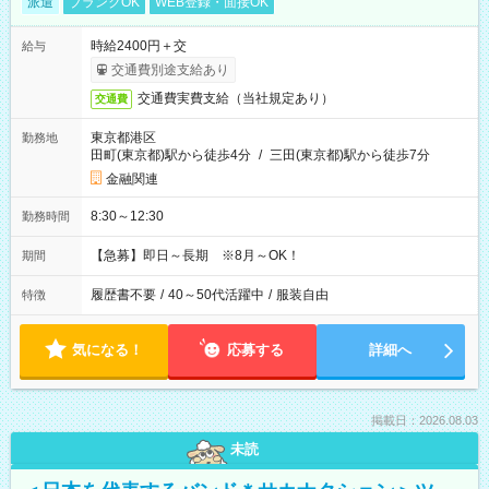
派遣
ブランクOK
WEB登録・面接OK
時給2400円＋交
給与
交通費別途支給あり
交通費実費支給（当社規定あり）
交通費
東京都港区
勤務地
田町(東京都)駅から徒歩4分
/
三田(東京都)駅から徒歩7分
金融関連
8:30～12:30
勤務時間
【急募】即日～長期 ※8月～OK！
期間
履歴書不要
/
40～50代活躍中
/
服装自由
特徴
気になる！
応募する
詳細へ
掲載日：2026.08.03
未読