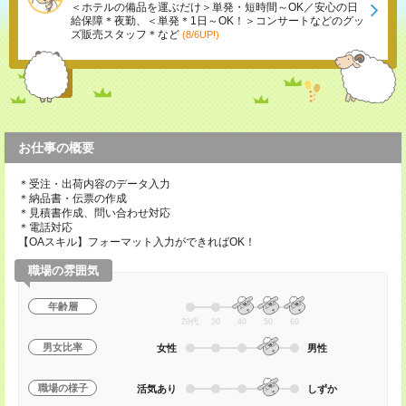
＜ホテルの備品を運ぶだけ＞単発・短時間～OK／安心の日
給保障＊夜勤、＜単発＊1日～OK！＞コンサートなどのグッ
ズ販売スタッフ＊など
(8/6UP!)
お仕事の概要
＊受注・出荷内容のデータ入力
＊納品書・伝票の作成
＊見積書作成、問い合わせ対応
＊電話対応
【OAスキル】フォーマット入力ができればOK！
職場の雰囲気
年齢層
20代
30
40
50
60
男女比率
女性
男性
職場の様子
活気あり
しずか