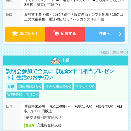
【8月中のスタートOK！急募！】2カ月～ ■ご応募から最短2～
期間
ね。 ※Wワーク希望の方へ 今ご覧のお仕事で希望する勤務時間
3日後に就業が可能です！
と、もう1つのお仕事の勤務時間。 合計で週40時間を超える場
合は応募できません。
履歴書不要
/
40～50代活躍中
/
服装自由
/
シフト勤務
/
10名以
特徴
上の大量募集
/
電話対応なし
/
パソコンスキル不要
気になる！
応募する
詳細へ
掲載日：2026.08.04
未読
説明会参加で全員に【現金2千円相当プレゼン
ト】生活のお手伝い
派遣
職種未経験OK
社会人未経験OK
ブランクOK
WEB登録・面接OK
無資格未経験：時給1500円～ ■週払いOK ■扶養内OK ■日
給与
収1万2000円以上
交通費別途支給あり
交通費全額支給
交通費