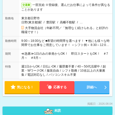
一部支給 ※登録後、選んだお仕事によって条件が異なる
交通費
ことがあります
東京都日野市
勤務地
日野(東京都)駅
/
豊田駅
/
高幡不動駅
/
…
大手物流会社（年齢不問／「無理なく続けられる」と好評の
職場です！）
9:00～18:00など ■希望の時間帯を選べます！ ▼他にも様々な時
勤務時間
間帯でお仕事をご用意しています！ ＜シフト例＞ 8:30～12:00
17:00～22:00 13:00～22:00 22:00～翌6:00 など
≪急募≫1日のみの単発からOK！ 即日スタートもOK！ ＃7
期間
月～ ＃8月～
週1日からOK
/
日払いOK
/
履歴書不要
/
40～50代活躍中
/
副
特徴
業・WワークOK
/
服装自由
/
シフト勤務
/
10名以上の大量募
集
/
電話対応なし
/
パソコンスキル不要
気になる！
応募する
詳細へ
掲載日：2026.08.04
未読