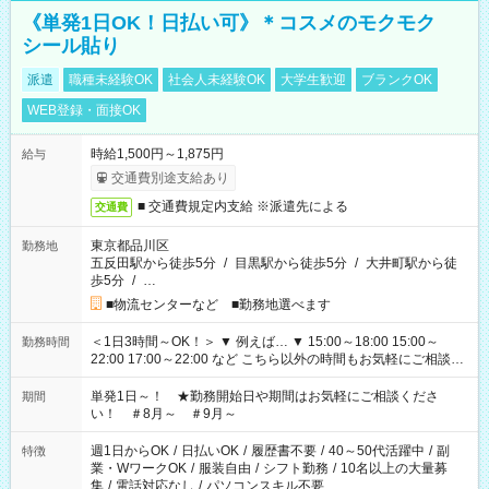
《単発1日OK！日払い可》＊コスメのモクモク
シール貼り
派遣
職種未経験OK
社会人未経験OK
大学生歓迎
ブランクOK
WEB登録・面接OK
時給1,500円～1,875円
給与
交通費別途支給あり
■ 交通費規定内支給 ※派遣先による
交通費
東京都品川区
勤務地
五反田駅から徒歩5分
/
目黒駅から徒歩5分
/
大井町駅から徒
歩5分
/
…
■物流センターなど ■勤務地選べます
＜1日3時間～OK！＞ ▼ 例えば… ▼ 15:00～18:00 15:00～
勤務時間
22:00 17:00～22:00 など こちら以外の時間もお気軽にご相談く
ださい！
単発1日～！ ★勤務開始日や期間はお気軽にご相談くださ
期間
い！ ＃8月～ ＃9月～
週1日からOK
/
日払いOK
/
履歴書不要
/
40～50代活躍中
/
副
特徴
業・WワークOK
/
服装自由
/
シフト勤務
/
10名以上の大量募
集
/
電話対応なし
/
パソコンスキル不要