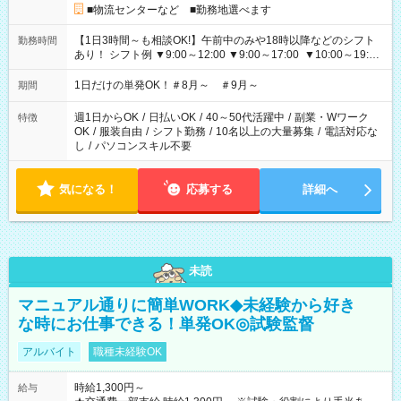
■物流センターなど ■勤務地選べます
【1日3時間～も相談OK!】午前中のみや18時以降などのシフト
勤務時間
あり！ シフト例 ▼9:00～12:00 ▼9:00～17:00 ▼10:00～19:00
▼18:00～21:00
1日だけの単発OK！＃8月～ ＃9月～
期間
週1日からOK
/
日払いOK
/
40～50代活躍中
/
副業・Wワーク
特徴
OK
/
服装自由
/
シフト勤務
/
10名以上の大量募集
/
電話対応な
し
/
パソコンスキル不要
気になる！
応募する
詳細へ
未読
マニュアル通りに簡単WORK◆未経験から好き
な時にお仕事できる！単発OK◎試験監督
アルバイト
職種未経験OK
時給1,300円～
給与