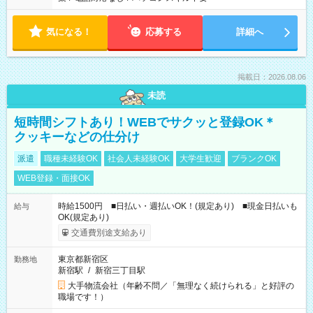
気になる！
応募する
詳細へ
掲載日：2026.08.06
未読
短時間シフトあり！WEBでサクッと登録OK＊
クッキーなどの仕分け
派遣
職種未経験OK
社会人未経験OK
大学生歓迎
ブランクOK
WEB登録・面接OK
時給1500円 ■日払い・週払いOK！(規定あり) ■現金日払いも
給与
OK(規定あり)
交通費別途支給あり
東京都新宿区
勤務地
新宿駅
/
新宿三丁目駅
大手物流会社（年齢不問／「無理なく続けられる」と好評の
職場です！）