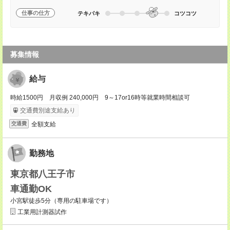
仕事の仕方
テキパキ
コツコツ
募集情報
給与
時給1500円 月収例 240,000円 9～17or16時等就業時間相談可
交通費別途支給あり
全額支給
交通費
勤務地
東京都八王子市
車通勤OK
小宮駅徒歩5分（専用の駐車場です）
工業用計測器試作