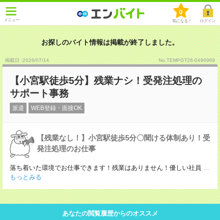
0
メニュー
気になる！
ログイン
お探しのバイト情報は掲載が終了しました。
掲載日 :2026
/
07
/
14
No.TEMPGT26-0496969
【小宮駅徒歩5分】残業ナシ！受発注処理の
サポート事務
派遣
WEB登録・面接OK
【残業なし！】小宮駅徒歩5分〇聞ける体制あり！受
発注処理のお仕事
落ち着いた環境でお仕事できます！残業はありません！優しい社員
...
もっとみる
あなたの閲覧履歴からのオススメ