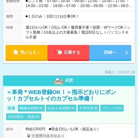
■シフト例 ・07:00～19:30 ・09:00～12:00 ・10:00～17:00 ・
勤務時間
18:00～23:00 ・19:00～07:00 ・20:00～09:00 ・22:00～06:00
etc ★最短で3時間で5,120円のお仕事から 15時間で2万円近く稼
げるお仕事も！ ご希望のお時間に合わせてご紹介！ ※シフトは
■１日のみ・1回だけお仕事OK！
期間
現場によって異なります。 ※勿論、休憩時間はあるのでご安心
ください！
週1日からOK
/
日払いOK
/
履歴書不要
/
副業・WワークOK
/
シ
特徴
フト勤務
/
10名以上の大量募集
/
電話対応なし
/
パソコンスキ
ル不要
気になる！
応募する
詳細へ
掲載日：2026.07.26
未読
＜単発＊WEB登録OK！＞指示どおりにポン
ッ！カプセルトイのカプセル準備！
派遣
職種未経験OK
社会人未経験OK
大学生歓迎
ブランクOK
WEB登録・面接OK
時給1500円 ■現金日払いもOK（規定あり）
給与
交通費別途支給あり