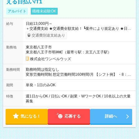
える日払い/T1
アルバイト
職種未経験OK
日給13,000円～
給与
＋交通費支給 ★交通費全額支給！ ┗案件により規定あり ★日払
いOK！（規定あり） ┗働いたその日に現金GET♪ お仕事後はコ
交通費別途支給あり
ンビニATMから 日払い分を引き落とせます！ 【試用期間】試
用期間なし
東京都八王子市
勤務地
東京都八王子市明神町（最寄り駅：京王八王子駅）
株式会社ワンベルウッズ
勤務時間は指定なし
勤務時間
変形労働時間制 想定労働時間160時間/月 【シフト例】 ・8：00
～21：00
単発・1日のみOK
期間
週1日からOK / 日払いOK / 副業・WワークOK / 10名以上の大量
特徴
募集
気になる！
応募する
詳細へ