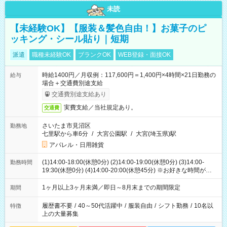
未読
【未経験OK】【服装＆髪色自由！】お菓子のピ
ッキング・シール貼り｜短期
派遣
職種未経験OK
ブランクOK
WEB登録・面接OK
時給1400円／月収例：117,600円＝1,400円×4時間×21日勤務の
給与
場合＋交通費別途支給
交通費別途支給あり
実費支給／当社規定あり。
交通費
さいたま市見沼区
勤務地
七里駅から車6分
/
大宮公園駅
/
大宮(埼玉県)駅
アパレル・日用雑貨
(1)14:00-18:00(休憩0分) (2)14:00-19:00(休憩0分) (3)14:00-
勤務時間
19:30(休憩0分) (4)14:00-20:00(休憩45分) ※お好きな時間が選べ
ます
1ヶ月以上3ヶ月未満／即日～8月末までの期間限定
期間
履歴書不要
/
40～50代活躍中
/
服装自由
/
シフト勤務
/
10名以
特徴
上の大量募集