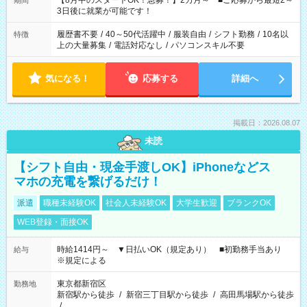
【8月中のスタートOK！急募！】2カ月～ ■ご応募から最短2～
期間
ね。 ※Wワーク希望の方へ 今ご覧のお仕事で希望する勤務時間
3日後に就業が可能です！
と、もう1つのお仕事の勤務時間。 合計で週40時間を超える場
合は応募できません。
履歴書不要
/
40～50代活躍中
/
服装自由
/
シフト勤務
/
10名以
特徴
上の大量募集
/
電話対応なし
/
パソコンスキル不要
気になる！
応募する
詳細へ
掲載日：2026.08.07
未読
【シフト自由・現金手渡しOK】iPhoneなどス
マホの充電を繋げるだけ！
派遣
職種未経験OK
社会人未経験OK
大学生歓迎
ブランクOK
WEB登録・面接OK
時給1414円～ ▼日払いOK（規定あり） ■初勤務手当あり
給与
※規定による
東京都新宿区
勤務地
新宿駅から徒歩
/
新宿三丁目駅から徒歩
/
高田馬場駅から徒歩
/
…