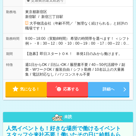
交通費別途支給あり
東京都新宿区
勤務地
新宿駅
/
新宿三丁目駅
大手物流会社（年齢不問／「無理なく続けられる」と好評の
職場です！）
9:00～18:00（実動8時間） 希望の時間帯を選べます！ ＜シフト
勤務時間
例＞ ・8：30～12：00 ・10：00～19：00 ・17：00～22：00
・13：00～22：00 ・22：00～翌6：00 など
【急募】即日スタートＯＫ！ 単発1日のみから働けます。
期間
週1日からOK
/
日払いOK
/
履歴書不要
/
40～50代活躍中
/
副
特徴
業・WワークOK
/
服装自由
/
シフト勤務
/
10名以上の大量募
集
/
電話対応なし
/
パソコンスキル不要
気になる！
応募する
詳細へ
未読
人気イベントも！好きな場所で働けるイベント
スタッフ☆来社不要！働いたその日に給料もら