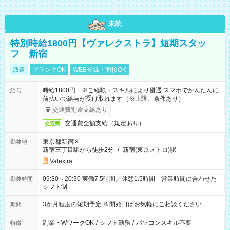
未読
特別時給1800円【ヴァレクストラ】短期スタッ
フ 新宿
派遣
ブランクOK
WEB登録・面接OK
時給1800円 ※ご経験・スキルにより優遇 スマホでかんたんに
給与
前払いで給与が受け取れます（※上限、条件あり）
交通費別途支給あり
交通費全額支給（規定あり）
交通費
東京都新宿区
勤務地
新宿三丁目駅から徒歩2分
/
新宿(東京メトロ)駅
Valextra
09:30～20:30 実働7.5時間／休憩1.5時間 営業時間に合わせた
勤務時間
シフト制
3か月程度の短期予定 ※開始日はお気軽にご相談ください
期間
副業・WワークOK
/
シフト勤務
/
パソコンスキル不要
特徴