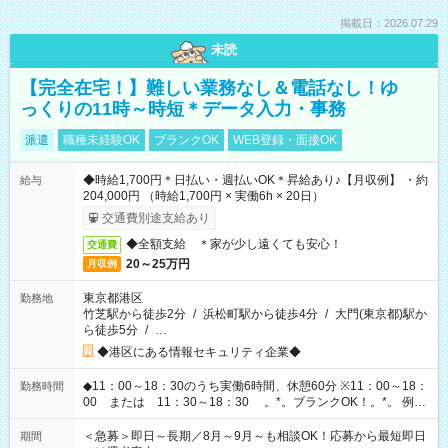
掲載日：2026.07.29
未読
【完全在宅！】難しい業務なし＆電話なし！ゆ
っくりの11時～時短＊データ入力・事務
派遣
職種未経験OK
ブランクOK
WEB登録・面接OK
◆時給1,700円＊日払い・週払いOK＊昇給あり♪【月収例】 ・約
給与
204,000円 （時給1,700円 × 実働6h × 20日）
交通費別途支給あり
◆全額支給 ＊家が少し遠くても安心！
交通費
20～25万円
月収例
東京都港区
勤務地
竹芝駅から徒歩2分
/
浜松町駅から徒歩4分
/
大門(東京都)駅か
ら徒歩5分
/
…
◆港区にある情報セキュリティ企業◆
◆11：00～18：30のうち実働6時間、休憩60分 ※11：00～18：
勤務時間
00 または 11：30～18：30 。*。ブランクOK！。*。 例え
ば前職が、 在宅/財団法人/事務/コールセンター/受付/販売/カフェ
スタッフ スイーツ販売/ホテルフロント/化粧品販売/など 様々な
＜急募＞即日～長期／8月～9月～も相談OK！応募から最短即日
期間