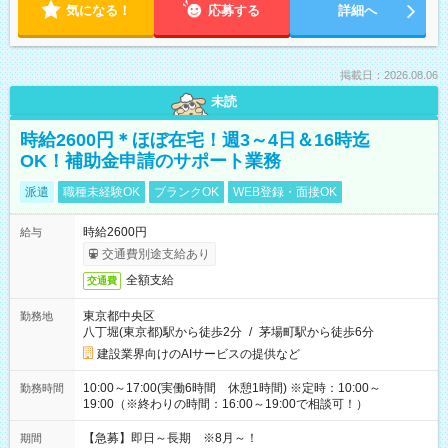
気になる！
応募する
詳細へ
掲載日：2026.08.06
未読
時給2600円＊ほぼ在宅！週3～4日＆16時迄
OK！補助金申請のサポート業務
派遣
職種未経験OK
ブランクOK
WEB登録・面接OK
時給2600円
給与
交通費別途支給あり
全額支給
交通費
東京都中央区
勤務地
八丁堀(東京都)駅から徒歩2分
/
茅場町駅から徒歩6分
建設業界向けのAIサービスの提供など
10:00～17:00(実働6時間 休憩1時間) ※定時：10:00～
勤務時間
19:00（※終わりの時間：16:00～19:00で相談可！）
【急募】即日～長期 ※8月～！
期間