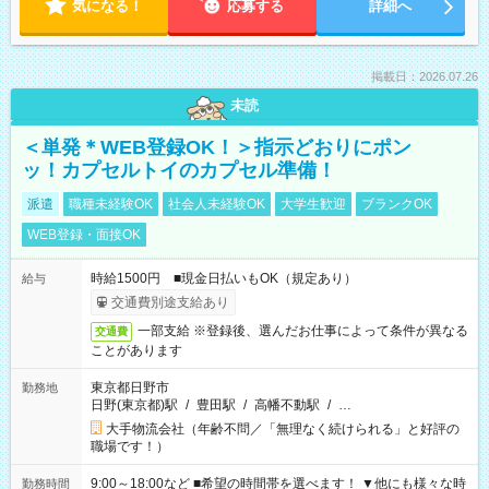
気になる！
応募する
詳細へ
掲載日：2026.07.26
未読
＜単発＊WEB登録OK！＞指示どおりにポン
ッ！カプセルトイのカプセル準備！
派遣
職種未経験OK
社会人未経験OK
大学生歓迎
ブランクOK
WEB登録・面接OK
時給1500円 ■現金日払いもOK（規定あり）
給与
交通費別途支給あり
一部支給 ※登録後、選んだお仕事によって条件が異なる
交通費
ことがあります
東京都日野市
勤務地
日野(東京都)駅
/
豊田駅
/
高幡不動駅
/
…
大手物流会社（年齢不問／「無理なく続けられる」と好評の
職場です！）
9:00～18:00など ■希望の時間帯を選べます！ ▼他にも様々な時
勤務時間