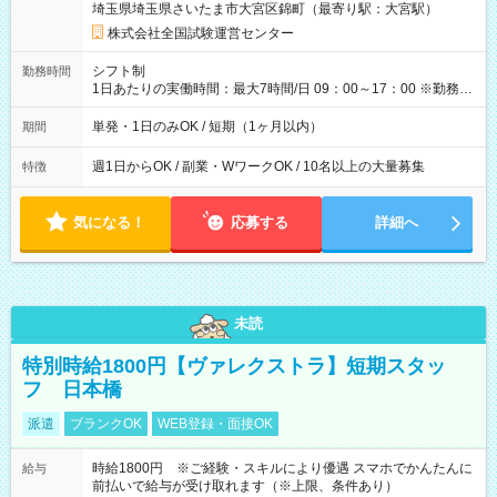
埼玉県埼玉県さいたま市大宮区錦町（最寄り駅：大宮駅）
×8時間＝日収10,400円＋交通費 ※当日の役割により時給＋100
円の場合あり ・国家試験 7:00～13:30（休憩なし） 時給1,300
株式会社全国試験運営センター
円（役割手当＋100円）×6時間＝日収8,400円＋交通費 【試用期
間】試用期間なし
シフト制
勤務時間
1日あたりの実働時間：最大7時間/日 09：00～17：00 ※勤務時
間は 試験により異なります。
単発・1日のみOK / 短期（1ヶ月以内）
期間
週1日からOK / 副業・WワークOK / 10名以上の大量募集
特徴
気になる！
応募する
詳細へ
未読
特別時給1800円【ヴァレクストラ】短期スタッ
フ 日本橋
派遣
ブランクOK
WEB登録・面接OK
時給1800円 ※ご経験・スキルにより優遇 スマホでかんたんに
給与
前払いで給与が受け取れます（※上限、条件あり）