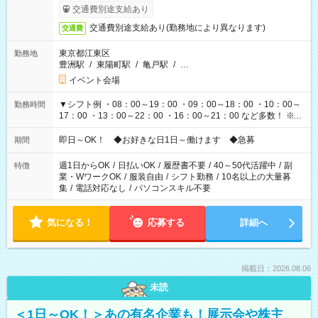
も異なります
交通費別途支給あり
交通費別途支給あり(勤務地により異なります)
交通費
東京都江東区
勤務地
豊洲駅
/
東陽町駅
/
亀戸駅
/
…
イベント会場
▼シフト例 ・08：00～19：00 ・09：00～18：00 ・10：00～
勤務時間
17：00 ・13：00～22：00 ・16：00～21：00 など多数！ ※お
仕事により勤務時間が異なります
即日～OK！ ◆お好きな日1日～働けます ◆急募
期間
週1日からOK
/
日払いOK
/
履歴書不要
/
40～50代活躍中
/
副
特徴
業・WワークOK
/
服装自由
/
シフト勤務
/
10名以上の大量募
集
/
電話対応なし
/
パソコンスキル不要
気になる！
応募する
詳細へ
掲載日：2026.08.06
未読
＜1日～OK！＞あの有名企業も！展示会や株主