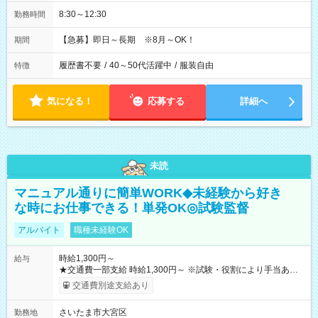
8:30～12:30
勤務時間
【急募】即日～長期 ※8月～OK！
期間
履歴書不要
/
40～50代活躍中
/
服装自由
特徴
気になる！
応募する
詳細へ
未読
マニュアル通りに簡単WORK◆未経験から好き
な時にお仕事できる！単発OK◎試験監督
アルバイト
職種未経験OK
時給1,300円～
給与
★交通費一部支給 時給1,300円～ ※試験・役割により手当あり
※勤務回数により昇給あり 【即給（前払い）オプションあ
交通費別途支給あり
り！】 希望される場合、勤務から1週間ほどで給与の一部を受け
取れます。 ※手数料418円がかかります。 【過去試験日の収入
さいたま市大宮区
勤務地
例】 ・河合塾模擬試験 8:30～17:30（休憩1時間） 時給1,300円