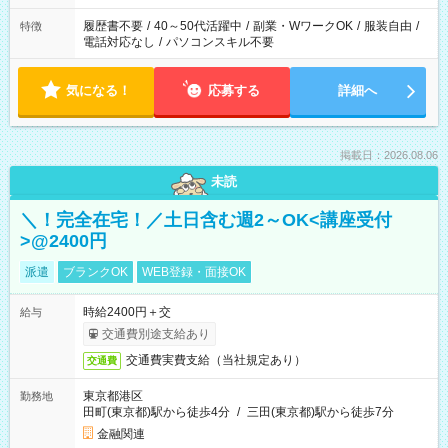
履歴書不要
/
40～50代活躍中
/
副業・WワークOK
/
服装自由
/
特徴
電話対応なし
/
パソコンスキル不要
気になる！
応募する
詳細へ
掲載日：2026.08.06
未読
＼！完全在宅！／土日含む週2～OK<講座受付
>@2400円
派遣
ブランクOK
WEB登録・面接OK
時給2400円＋交
給与
交通費別途支給あり
交通費実費支給（当社規定あり）
交通費
東京都港区
勤務地
田町(東京都)駅から徒歩4分
/
三田(東京都)駅から徒歩7分
金融関連