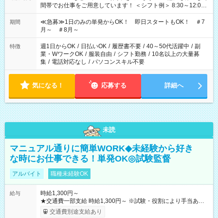
間帯でお仕事をご用意しています！ ＜シフト例＞ 8:30～12:00
17:00～22:00 13:00～22:00 22:00～翌6:00 など
≪急募≫1日のみの単発からOK！ 即日スタートもOK！ ＃7
期間
月～ ＃8月～
週1日からOK
/
日払いOK
/
履歴書不要
/
40～50代活躍中
/
副
特徴
業・WワークOK
/
服装自由
/
シフト勤務
/
10名以上の大量募
集
/
電話対応なし
/
パソコンスキル不要
気になる！
応募する
詳細へ
未読
マニュアル通りに簡単WORK◆未経験から好き
な時にお仕事できる！単発OK◎試験監督
アルバイト
職種未経験OK
時給1,300円～
給与
★交通費一部支給 時給1,300円～ ※試験・役割により手当あり
※勤務回数により昇給あり 【即給（前払い）オプションあ
交通費別途支給あり
り！】 希望される場合、勤務から1週間ほどで給与の一部を受け