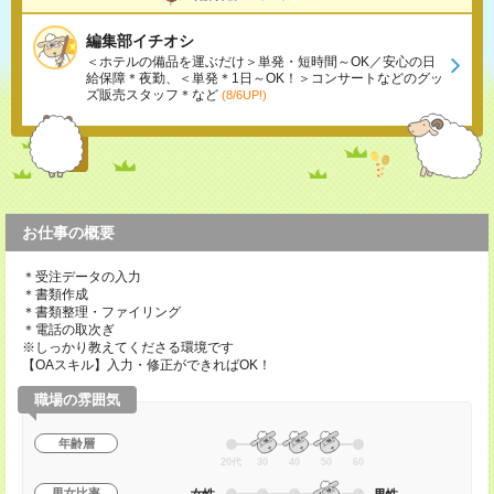
編集部イチオシ
＜ホテルの備品を運ぶだけ＞単発・短時間～OK／安心の日
給保障＊夜勤、＜単発＊1日～OK！＞コンサートなどのグッ
ズ販売スタッフ＊など
(8/6UP!)
お仕事の概要
＊受注データの入力
＊書類作成
＊書類整理・ファイリング
＊電話の取次ぎ
※しっかり教えてくださる環境です
【OAスキル】入力・修正ができればOK！
職場の雰囲気
年齢層
20代
30
40
50
60
男女比率
女性
男性