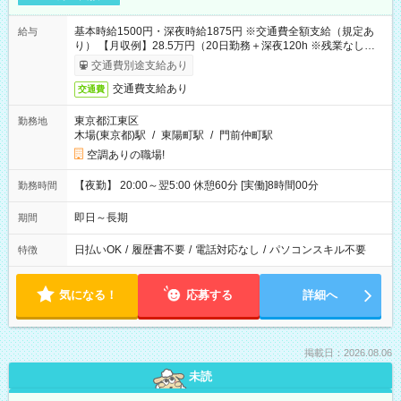
基本時給1500円・深夜時給1875円 ※交通費全額支給（規定あ
給与
り） 【月収例】28.5万円（20日勤務＋深夜120h ※残業なしの場
合）
交通費別途支給あり
交通費支給あり
交通費
東京都江東区
勤務地
木場(東京都)駅
/
東陽町駅
/
門前仲町駅
空調ありの職場!
【夜勤】 20:00～翌5:00 休憩60分 [実働]8時間00分
勤務時間
即日～長期
期間
日払いOK
/
履歴書不要
/
電話対応なし
/
パソコンスキル不要
特徴
気になる！
応募する
詳細へ
掲載日：2026.08.06
未読