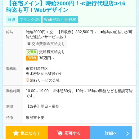
【在宅メイン】時給2000円！≪旅行代理店≫16
時迄も可！Webデザイン
派遣
ブランクOK
WEB登録・面接OK
時給2000円＋交 【月収例】382,500円～ ■給与の前払いが可
給与
能な速払いサービスあり
交通費別途支給あり
交通費支給あり
交通費
30万円～
月収例
東京都渋谷区
勤務地
恵比寿駅から徒歩7分
旅行サービス会社
10:00～19:00 ※休憩60分。10時～16時の勤務なども相談可能
勤務時間
です。
【急募】即日～長期
期間
履歴書不要
特徴
気になる！
応募する
詳細へ