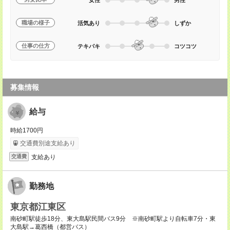
職場の様子
活気あり
しずか
仕事の仕方
テキパキ
コツコツ
募集情報
給与
時給1700円
交通費別途支給あり
支給あり
交通費
勤務地
東京都江東区
南砂町駅徒歩18分、東大島駅民間バス9分 ※南砂町駅より自転車7分・東
大島駅→葛西橋（都営バス）