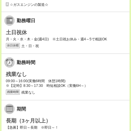
☆ガスエンジンの製造☆
勤務曜日
土日祝休
月・火・水・木・金(週4日) ※土日祝お休み・週4～5で相談OK
土・日・祝
休日休暇
勤務時間
残業なし
09:00～16:00(実働6時間 休憩1時間)
※【定時】8:30～17:30 時短相談OK（実働6H～）
残業なし
残業時間
期間
長期（3ヶ月以上）
【急募】即日～長期 ※即日～！