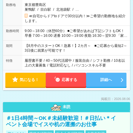
東京都豊島区
勤務地
巣鴨駅
/
目白駅
/
北池袋駅
/
…
≪自宅からドアtoドアで30分以内！≫ご希望の勤務地を紹介
します。
9:00～18:00（休憩60分） ■ご希望があれば下記シフトもOK！
勤務時間
早番 7:00～16:00 遅番 10:00～19:00 夜勤 16:30～翌9:30 「家族
と休みを合わせたい」 「余裕を持って夕飯の準備がしたい」
「できれば残業はしたくない」 など、ご希望を教えてください
【8月中のスタートOK！急募！】2カ月～ ■ご応募から最短2～
期間
ね。 ※Wワーク希望の方へ 今ご覧のお仕事で希望する勤務時間
3日後に就業が可能です！
と、もう1つのお仕事の勤務時間。 合計で週40時間を超える場
合は応募できません。
履歴書不要
/
40～50代活躍中
/
服装自由
/
シフト勤務
/
10名以
特徴
上の大量募集
/
電話対応なし
/
パソコンスキル不要
気になる！
応募する
詳細へ
掲載日：2026.08.06
未読
＃1日4時間～OK＃未経験歓迎！＃日払い＊イ
ベント会場でイスや机の運搬のお仕事