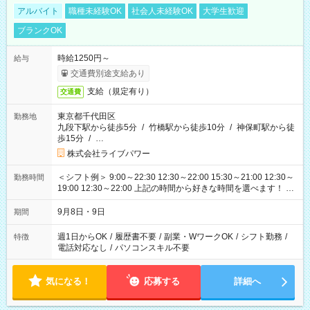
アルバイト
職種未経験OK
社会人未経験OK
大学生歓迎
ブランクOK
時給1250円～
給与
交通費別途支給あり
支給（規定有り）
交通費
東京都千代田区
勤務地
九段下駅から徒歩5分
/
竹橋駅から徒歩10分
/
神保町駅から徒
歩15分
/
…
株式会社ライブパワー
＜シフト例＞ 9:00～22:30 12:30～22:00 15:30～21:00 12:30～
勤務時間
19:00 12:30～22:00 上記の時間から好きな時間を選べます！ ※
時間は変更となる可能性があります
9月8日・9日
期間
週1日からOK
/
履歴書不要
/
副業・WワークOK
/
シフト勤務
/
特徴
電話対応なし
/
パソコンスキル不要
気になる！
応募する
詳細へ