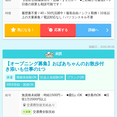
【現在も積極採用中！急募！】2カ月～ ■ご応募から最短2～3
期間
の方へ 今ご覧のお仕事で希望する勤務時間と、もう1つのお仕事
日後の就業も相談可能です！
の勤務時間。 合計で週40時間を超える場合は応募できません。
履歴書不要
/
40～50代活躍中
/
服装自由
/
シフト勤務
/
10名以
特徴
上の大量募集
/
電話対応なし
/
パソコンスキル不要
気になる！
応募する
詳細へ
掲載日：2026.08.06
未読
【オープニング募集】おばあちゃんのお散歩付
き添いも仕事の1つ
派遣
職種未経験OK
社会人未経験OK
ブランクOK
WEB登録・面接OK
無資格未経験：時給1500円～ ■週払いOK ■扶養内OK ■日
給与
収1万2000円以上
交通費別途支給あり
交通費全額支給
交通費