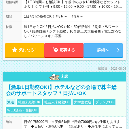
【1日3時間～も相談OK!】午前中のみや18時以降などのシフト
勤務時間
あり！ シフト例 ▼9:00～12:00 ▼9:00～17:00 ▼10:00～19:00
▼18:00～21:00
1日だけの単発OK！＃8月～ ＃9月～
期間
週1日からOK
/
日払いOK
/
40～50代活躍中
/
副業・Wワーク
特徴
OK
/
服装自由
/
シフト勤務
/
10名以上の大量募集
/
電話対応な
し
/
パソコンスキル不要
気になる！
応募する
詳細へ
掲載日：2026.08.06
未読
【激単1日勤務OK!】ホテルなどの会場で株主総
会のサポートスタッフ＊日払いOK
派遣
職種未経験OK
社会人未経験OK
大学生歓迎
ブランクOK
WEB登録・面接OK
日給1万5000円～※実働5時間で日給7000円のお仕事もありま
給与
す ◆日払い・週払いOK！（規定あり）◆お仕事によって日給