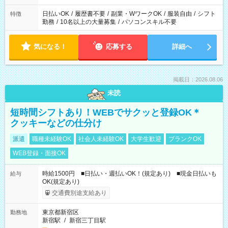
日払いOK
/
履歴書不要
/
副業・WワークOK
/
服装自由
/
シフト
特徴
勤務
/
10名以上の大量募集
/
パソコンスキル不要
気になる！
応募する
詳細へ
掲載日：2026.08.06
未読
短時間シフトあり！WEBでサクッと登録OK＊
クッキーなどの仕分け
派遣
職種未経験OK
社会人未経験OK
大学生歓迎
ブランクOK
WEB登録・面接OK
時給1500円 ■日払い・週払いOK！(規定あり) ■現金日払いも
給与
OK(規定あり)
交通費別途支給あり
東京都新宿区
勤務地
新宿駅
/
新宿三丁目駅