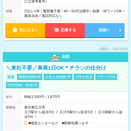
業界から入社して活躍されています♪
には選考案内♪
日払いOK
/
履歴書不要
/
40～50代活躍中
/
副業・WワークOK
/
特徴
服装自由
/
電話対応なし
気になる！
応募する
詳細へ
掲載日：2026.08.05
未読
＼来社不要／単発1日OK＊チラシの仕分け
派遣
職種未経験OK
社会人未経験OK
大学生歓迎
ブランクOK
WEB登録・面接OK
時給1,500円～1,875円
給与
東京都立川市
勤務地
立川駅から徒歩5分
/
立川北駅から徒歩5分
/
立川南駅から徒
歩5分
/
…
■物流センターなど ■勤務地選べます