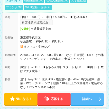
アルバイト
職種未経験OK
社会人未経験OK
大学生歓迎
ブランクOK
WEB登録・面接OK
日給：10000円～ 半日：5000円～ ■日払いOK！
給与
交通費別途支給あり
交通費規定支給
交通費
東京都千代田区
勤務地
秋葉原駅
/
神保町駅
/
麹町駅
/
…
オフィス・学校など
20:00～24：00 22：00～翌7:00 …など1日4時間～OK！ その他
勤務時間
シフトもございます！ お気軽にご相談ください！
激短1日～OK！ ■もちろん即日スタートもOK！ ■曜日・日数
期間
はアナタ次第！
週1日からOK
/
日払いOK
/
履歴書不要
/
40～50代活躍中
/
副
特徴
業・WワークOK
/
シフト勤務
/
10名以上の大量募集
/
電話対応
なし
/
パソコンスキル不要
気になる！
応募する
詳細へ