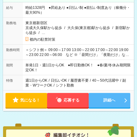
時給1328円 ●昇給あり ●日払い制 ●前払い制度あり（稼働分・
給与
最大90%）
東京都新宿区
勤務地
京成大久保駅から徒歩
/
大久保(東京都)駅から徒歩
/
新宿駅か
ら徒歩
/
…
都内の駐禁対策
＜シフト例＞ 09:00～17:00 13:00～22:00 17:00～22:00 19:00
勤務時間
～23:00 22:00～06:00 など ※「昼間だけ」「夜勤だけ」など
の希望OK
単発1日・週1日からOK ●即日勤務OK！ ●春/夏/冬休み期間限
期間
定OK！
週1日からOK
/
日払いOK
/
履歴書不要
/
40～50代活躍中
/
副
特徴
業・WワークOK
/
シフト勤務
気になる！
応募する
詳細へ