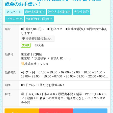
総会のお手伝い！
アルバイト
職種未経験OK
社会人未経験OK
大学生歓迎
ブランクOK
WEB登録・面接OK
■日給16,840円～ ■日払いOK ■実働3時間5,120円のお仕事あ
給与
ります！
交通費別途支給あり
一部支給
交通費
東京都千代田区
勤務地
東京駅
/
水道橋駅
/
有楽町駅
/
…
株式会社マッシュ
■シフト例 ・07:00～19:30 ・09:00～12:00 ・10:00～17:00 ・
勤務時間
18:00～23:00 ・19:00～07:00 ・20:00～09:00 ・22:00～06:00
etc ★最短で3時間で5,120円のお仕事から 15時間で2万円近く稼
げるお仕事も！ ご希望のお時間に合わせてご紹介！ ※シフトは
■１日のみ・1回だけお仕事OK！
期間
現場によって異なります。 ※勿論、休憩時間はあるのでご安心
ください！
週1日からOK
/
日払いOK
/
履歴書不要
/
副業・WワークOK
/
シ
特徴
フト勤務
/
10名以上の大量募集
/
電話対応なし
/
パソコンスキ
ル不要