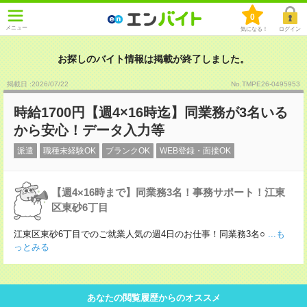
0
メニュー
気になる！
ログイン
お探しのバイト情報は掲載が終了しました。
掲載日 :2026
/
07
/
22
No.TMPE26-0495953
時給1700円【週4×16時迄】同業務が3名いる
から安心！データ入力等
派遣
職種未経験OK
ブランクOK
WEB登録・面接OK
【週4×16時まで】同業務3名！事務サポート！江東
区東砂6丁目
江東区東砂6丁目でのご就業人気の週4日のお仕事！同業務3名○
...も
っとみる
あなたの閲覧履歴からのオススメ