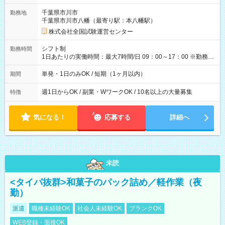
取れます。 ※手数料418円がかかります。 【過去試験日の収入
千葉県市川市
勤務地
例】 ・河合塾模擬試験 8:30～17:30（休憩1時間） 時給1,300円
千葉県市川市八幡（最寄り駅：本八幡駅）
×8時間＝日収10,400円＋交通費 ※当日の役割により時給＋100
円の場合あり ・国家試験 7:00～13:30（休憩なし） 時給1,300
株式会社全国試験運営センター
円（役割手当＋100円）×6時間＝日収8,400円＋交通費 【試用期
間】試用期間なし
シフト制
勤務時間
1日あたりの実働時間：最大7時間/日 09：00～17：00 ※勤務時
間は 試験により異なります。
単発・1日のみOK / 短期（1ヶ月以内）
期間
週1日からOK / 副業・WワークOK / 10名以上の大量募集
特徴
気になる！
応募する
詳細へ
未読
<タイパ抜群>和菓子のパック詰め／軽作業（夜
勤）
派遣
職種未経験OK
社会人未経験OK
ブランクOK
WEB登録・面接OK