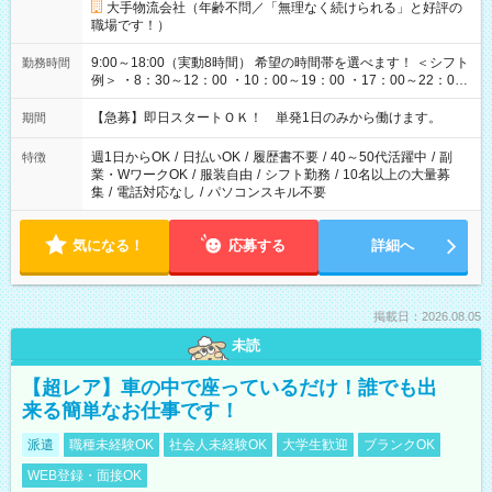
大手物流会社（年齢不問／「無理なく続けられる」と好評の
職場です！）
9:00～18:00（実動8時間） 希望の時間帯を選べます！ ＜シフト
勤務時間
例＞ ・8：30～12：00 ・10：00～19：00 ・17：00～22：00
・13：00～22：00 ・22：00～翌6：00 など
【急募】即日スタートＯＫ！ 単発1日のみから働けます。
期間
週1日からOK
/
日払いOK
/
履歴書不要
/
40～50代活躍中
/
副
特徴
業・WワークOK
/
服装自由
/
シフト勤務
/
10名以上の大量募
集
/
電話対応なし
/
パソコンスキル不要
気になる！
応募する
詳細へ
掲載日：2026.08.05
未読
【超レア】車の中で座っているだけ！誰でも出
来る簡単なお仕事です！
派遣
職種未経験OK
社会人未経験OK
大学生歓迎
ブランクOK
WEB登録・面接OK