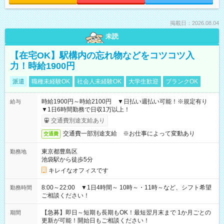
掲載日：2026.08.04
未読
【在宅OK】駅構内の忘れ物などをコツコツ入
力！時給1900円
派遣
職種未経験OK
社会人未経験OK
大学生歓迎
ブランクOK
時給1900円～時給2100円 ▼日払い週払い可能！※規定有り
給与
▼1日6時間勤務で日収1万以上！
交通費別途支給あり
交通費一部別途支給 ※お仕事によって変動あり
交通費
東京都豊島区
勤務地
池袋駅から徒歩5分
キレイなオフィスです
8:00～22:00 ▼1日4時間～ 10時～・11時～など、シフト希望
勤務時間
ご相談ください！
【急募】即日～短期も長期もOK！最短翌月末まで 1か月ごとの
期間
更新が可能！開始日もご相談ください！