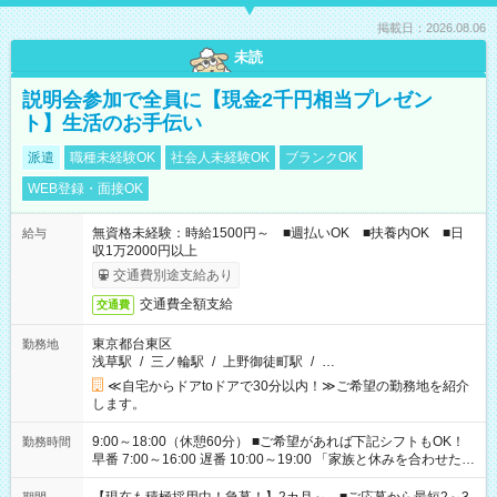
掲載日：2026.08.06
未読
説明会参加で全員に【現金2千円相当プレゼン
ト】生活のお手伝い
派遣
職種未経験OK
社会人未経験OK
ブランクOK
WEB登録・面接OK
無資格未経験：時給1500円～ ■週払いOK ■扶養内OK ■日
給与
収1万2000円以上
交通費別途支給あり
交通費全額支給
交通費
東京都台東区
勤務地
浅草駅
/
三ノ輪駅
/
上野御徒町駅
/
…
≪自宅からドアtoドアで30分以内！≫ご希望の勤務地を紹介
します。
9:00～18:00（休憩60分） ■ご希望があれば下記シフトもOK！
勤務時間
早番 7:00～16:00 遅番 10:00～19:00 「家族と休みを合わせた
い」 「余裕を持って夕飯の準備がしたい」 「できれば残業はし
たくない」 など、ご希望を教えてくださいね。 ※Wワーク希望