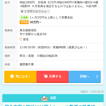
時給1900円 月収例 31万円 時給1900円×実働8h×週5日×4週
給与
+残業5h ※月収例を保証するものではありません。※給与即受
取りサービス利用可（利用条件有）
交通費別途支給あり
1ヶ月3万円を上限として実費支給
交通費
30万円～
月収例
東京都新宿区
勤務地
市ケ谷駅から徒歩3分
放送
11:00-20:00（休憩60分）実働8時間（残業少なめ！）
勤務時間
即日～長期 ※開始日相談OK
期間
履歴書不要
特徴
気になる！
応募する
詳細へ
掲載日：2026.08.06
未読