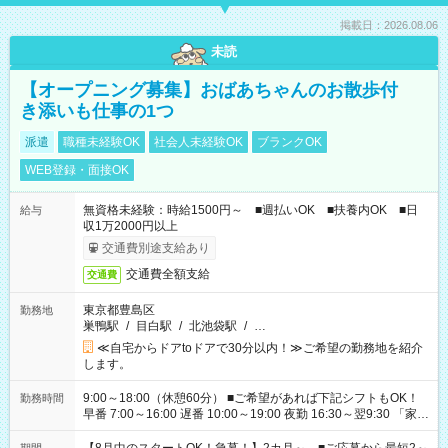
掲載日：2026.08.06
未読
【オープニング募集】おばあちゃんのお散歩付
き添いも仕事の1つ
派遣
職種未経験OK
社会人未経験OK
ブランクOK
WEB登録・面接OK
無資格未経験：時給1500円～ ■週払いOK ■扶養内OK ■日
給与
収1万2000円以上
交通費別途支給あり
交通費全額支給
交通費
東京都豊島区
勤務地
巣鴨駅
/
目白駅
/
北池袋駅
/
…
≪自宅からドアtoドアで30分以内！≫ご希望の勤務地を紹介
します。
9:00～18:00（休憩60分） ■ご希望があれば下記シフトもOK！
勤務時間
早番 7:00～16:00 遅番 10:00～19:00 夜勤 16:30～翌9:30 「家族
と休みを合わせたい」 「余裕を持って夕飯の準備がしたい」
「できれば残業はしたくない」 など、ご希望を教えてください