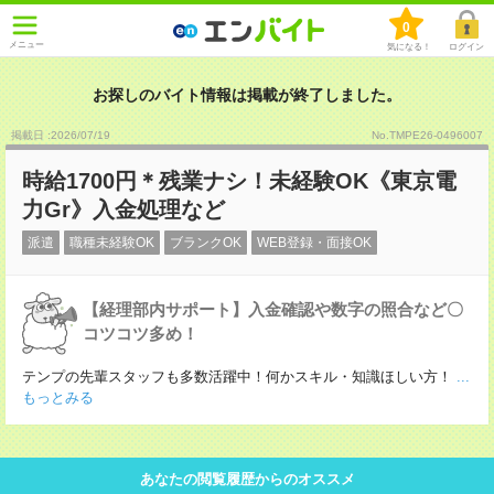
0
メニュー
気になる！
ログイン
お探しのバイト情報は掲載が終了しました。
掲載日 :2026
/
07
/
19
No.TMPE26-0496007
時給1700円＊残業ナシ！未経験OK《東京電
力Gr》入金処理など
派遣
職種未経験OK
ブランクOK
WEB登録・面接OK
【経理部内サポート】入金確認や数字の照合など〇
コツコツ多め！
テンプの先輩スタッフも多数活躍中！何かスキル・知識ほしい方！
...
もっとみる
あなたの閲覧履歴からのオススメ