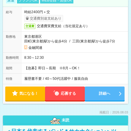
派遣
ブランクOK
WEB登録・面接OK
時給2400円＋交
給与
交通費別途支給あり
交通費実費支給（当社規定あり）
交通費
東京都港区
勤務地
田町(東京都)駅から徒歩4分
/
三田(東京都)駅から徒歩7分
金融関連
8:30～12:30
勤務時間
【急募】即日～長期 ※8月～OK！
期間
履歴書不要
/
40～50代活躍中
/
服装自由
特徴
気になる！
応募する
詳細へ
掲載日：2026.08.03
未読