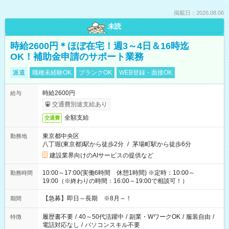
掲載日：2026.08.06
未読
時給2600円＊ほぼ在宅！週3～4日＆16時迄
OK！補助金申請のサポート業務
派遣
職種未経験OK
ブランクOK
WEB登録・面接OK
時給2600円
給与
交通費別途支給あり
全額支給
交通費
東京都中央区
勤務地
八丁堀(東京都)駅から徒歩2分
/
茅場町駅から徒歩6分
建設業界向けのAIサービスの提供など
10:00～17:00(実働6時間 休憩1時間) ※定時：10:00～
勤務時間
19:00（※終わりの時間：16:00～19:00で相談可！）
【急募】即日～長期 ※8月～！
期間
履歴書不要
/
40～50代活躍中
/
副業・WワークOK
/
服装自由
/
特徴
電話対応なし
/
パソコンスキル不要