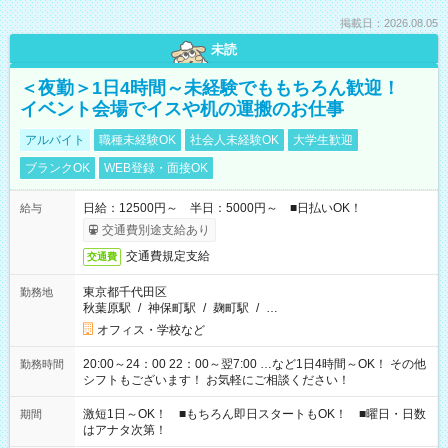
掲載日：2026.08.05
未読
＜夜勤＞1日4時間～未経験でももちろん歓迎！
イベント会場でイスや机の運搬のお仕事
アルバイト
職種未経験OK
社会人未経験OK
大学生歓迎
ブランクOK
WEB登録・面接OK
日給：12500円～ 半日：5000円～ ■日払いOK！
給与
交通費別途支給あり
交通費規定支給
交通費
東京都千代田区
勤務地
秋葉原駅
/
神保町駅
/
麹町駅
/
…
オフィス・学校など
20:00～24：00 22：00～翌7:00 …など1日4時間～OK！ その他
勤務時間
シフトもございます！ お気軽にご相談ください！
激短1日～OK！ ■もちろん即日スタートもOK！ ■曜日・日数
期間
はアナタ次第！