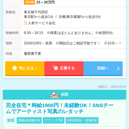
25～30万円
月収例
東京都千代田区
勤務地
東京駅から徒歩1分
/
京橋(東京都)駅から徒歩5分
人材サービス会社
9:30～18:15 ※残業はほとんどありません。※休憩60分。
勤務時間
2026/10/01～長期 ※開始日はご相談可能です！ ※10月～！
期間
履歴書不要
特徴
気になる！
応募する
詳細へ
掲載日：2026.08.06
未読
完全在宅＊時給1900円！未経験OK！SNSチー
ムでアーティスト写真のレタッチ
派遣
職種未経験OK
ブランクOK
WEB登録・面接OK