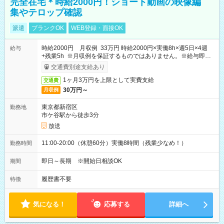
完全在宅＊時給2000円！ショート動画の映像編
集やテロップ確認
派遣
ブランクOK
WEB登録・面接OK
時給2000円 月収例 33万円 時給2000円×実働8h×週5日×4週
給与
+残業5h ※月収例を保証するものではありません。※給与即受
取りサービス利用可（利用条件有）
交通費別途支給あり
1ヶ月3万円を上限として実費支給
交通費
30万円～
月収例
東京都新宿区
勤務地
市ケ谷駅から徒歩3分
放送
11:00-20:00（休憩60分）実働8時間（残業少なめ！）
勤務時間
即日～長期 ※開始日相談OK
期間
履歴書不要
特徴
気になる！
応募する
詳細へ