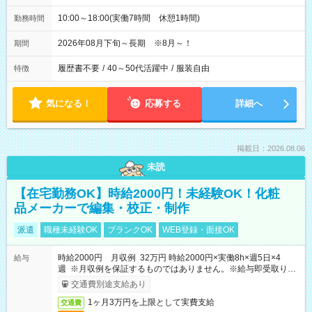
10:00～18:00(実働7時間 休憩1時間)
勤務時間
2026年08月下旬～長期 ※8月～！
期間
履歴書不要
/
40～50代活躍中
/
服装自由
特徴
気になる！
応募する
詳細へ
掲載日：2026.08.06
未読
【在宅勤務OK】時給2000円！未経験OK！化粧
品メーカーで編集・校正・制作
派遣
職種未経験OK
ブランクOK
WEB登録・面接OK
時給2000円 月収例 32万円 時給2000円×実働8h×週5日×4
給与
週 ※月収例を保証するものではありません。※給与即受取りサ
ービス利用可（利用条件有）
交通費別途支給あり
1ヶ月3万円を上限として実費支給
交通費