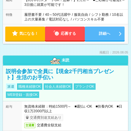
【8月中のスタートOK！急募！】2カ月～ ■ご応募から最短2～
期間
ね。 ※Wワーク希望の方へ 今ご覧のお仕事で希望する勤務時間
3日後に就業が可能です！
と、もう1つのお仕事の勤務時間。 合計で週40時間を超える場
合は応募できません。
履歴書不要
/
40～50代活躍中
/
服装自由
/
シフト勤務
/
10名以
特徴
上の大量募集
/
電話対応なし
/
パソコンスキル不要
気になる！
応募する
詳細へ
掲載日：2026.08.05
未読
説明会参加で全員に【現金2千円相当プレゼン
ト】生活のお手伝い
派遣
職種未経験OK
社会人未経験OK
ブランクOK
WEB登録・面接OK
無資格未経験：時給1500円～ ■週払いOK ■扶養内OK ■日
給与
収1万2000円以上
交通費別途支給あり
交通費全額支給
交通費