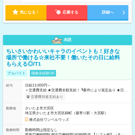
気になる！
応募する
詳細へ
未読
ちいさいかわいいキャラのイベントも！好きな
場所で働ける☆来社不要！働いたその日に給料
もらえる◎/T1
アルバイト
職種未経験OK
日給13,000円～
給与
＋交通費支給 ★交通費全額支給！ ┗案件により規定あり ★日払
いOK！（規定あり） ┗働いたその日に現金GET♪ お仕事後はコ
交通費別途支給あり
ンビニATMから 日払い分を引き落とせます！ 【試用期間】試
用期間なし
さいたま市大宮区
勤務地
埼玉県さいたま市大宮区錦町（最寄り駅：大宮駅）
株式会社ワンベルウッズ
勤務時間は指定なし
勤務時間
変形労働時間制 想定労働時間160時間/月 【シフト例】 ・8：00