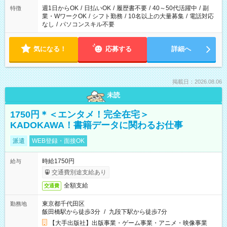
週1日からOK
/
日払いOK
/
履歴書不要
/
40～50代活躍中
/
副
特徴
業・WワークOK
/
シフト勤務
/
10名以上の大量募集
/
電話対応
なし
/
パソコンスキル不要
気になる！
応募する
詳細へ
掲載日：2026.08.06
未読
1750円＊＜エンタメ！完全在宅＞
KADOKAWA！書籍データに関わるお仕事
派遣
WEB登録・面接OK
時給1750円
給与
交通費別途支給あり
全額支給
交通費
東京都千代田区
勤務地
飯田橋駅から徒歩3分
/
九段下駅から徒歩7分
【大手出版社】出版事業・ゲーム事業・アニメ・映像事業