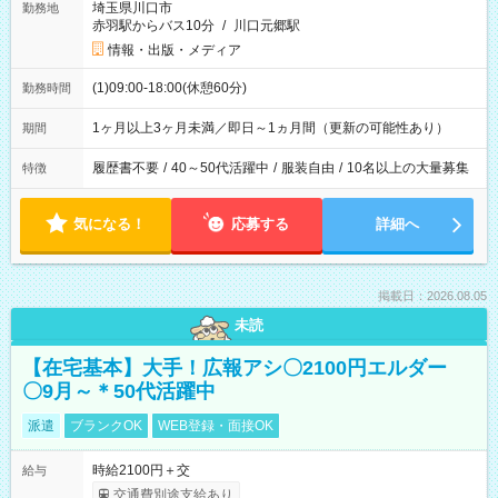
埼玉県川口市
勤務地
赤羽駅からバス10分
/
川口元郷駅
情報・出版・メディア
(1)09:00-18:00(休憩60分)
勤務時間
1ヶ月以上3ヶ月未満／即日～1ヵ月間（更新の可能性あり）
期間
履歴書不要
/
40～50代活躍中
/
服装自由
/
10名以上の大量募集
特徴
気になる！
応募する
詳細へ
掲載日：2026.08.05
未読
【在宅基本】大手！広報アシ〇2100円エルダー
〇9月～＊50代活躍中
派遣
ブランクOK
WEB登録・面接OK
時給2100円＋交
給与
交通費別途支給あり