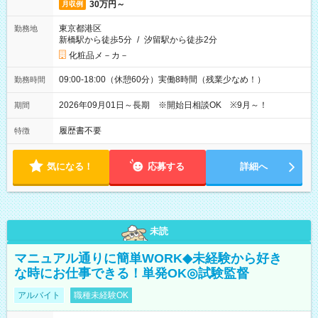
30万円～
月収例
東京都港区
勤務地
新橋駅から徒歩5分
/
汐留駅から徒歩2分
化粧品メ－カ－
09:00-18:00（休憩60分）実働8時間（残業少なめ！）
勤務時間
2026年09月01日～長期 ※開始日相談OK ※9月～！
期間
履歴書不要
特徴
気になる！
応募する
詳細へ
未読
マニュアル通りに簡単WORK◆未経験から好き
な時にお仕事できる！単発OK◎試験監督
アルバイト
職種未経験OK