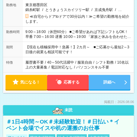
東京都墨田区
勤務地
錦糸町駅
/
とうきょうスカイツリー駅
/
京成曳舟駅
/
…
≪自宅からドアtoドアで30分以内！≫ご希望の勤務地を紹介
します。
9:00～18:00（休憩60分） ■ご希望があれば下記シフトもOK！
勤務時間
早番 7:00～16:00 遅番 10:00～19:00 「家族と休みを合わせた
い」 「余裕を持って夕飯の準備がしたい」 「できれば残業はし
たくない」 など、ご希望を教えてくださいね。 ※Wワーク希望
【現在も積極採用中！急募！】2カ月～ ■ご応募から最短2～3
期間
の方へ 今ご覧のお仕事で希望する勤務時間と、もう1つのお仕事
日後の就業も相談可能です！
の勤務時間。 合計で週40時間を超える場合は応募できません。
履歴書不要
/
40～50代活躍中
/
服装自由
/
シフト勤務
/
10名以
特徴
上の大量募集
/
電話対応なし
/
パソコンスキル不要
気になる！
応募する
詳細へ
掲載日：2026.08.06
未読
＃1日4時間～OK＃未経験歓迎！＃日払い＊イ
ベント会場でイスや机の運搬のお仕事