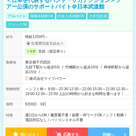
＜日本を代表するバンド＊サカナクション＞ツ
アー公演のサポートバイト＠日本武道館
アルバイト
職種未経験OK
社会人未経験OK
大学生歓迎
ブランクOK
時給1250円～
給与
交通費別途支給あり
支給（規定有り）
交通費
東京都千代田区
勤務地
九段下駅から徒歩5分
/
竹橋駅から徒歩10分
/
神保町駅から徒
歩15分
/
…
株式会社ライブパワー
＜シフト例＞ 9:00～22:30 12:30～22:00 15:30～21:00 12:30～
勤務時間
19:00 12:30～22:00 上記の時間から好きな時間を選べます！ ※
時間は変更となる可能性があります
9月8日・9日
期間
週1日からOK
/
履歴書不要
/
副業・WワークOK
/
シフト勤務
/
特徴
電話対応なし
/
パソコンスキル不要
気になる！
応募する
詳細へ