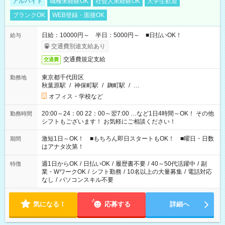
アルバイト
職種未経験OK
社会人未経験OK
大学生歓迎
ブランクOK
WEB登録・面接OK
日給：10000円～ 半日：5000円～ ■日払いOK！
給与
交通費別途支給あり
交通費規定支給
交通費
東京都千代田区
勤務地
秋葉原駅
/
神保町駅
/
麹町駅
/
…
オフィス・学校など
20:00～24：00 22：00～翌7:00 …など1日4時間～OK！ その他
勤務時間
シフトもございます！ お気軽にご相談ください！
激短1日～OK！ ■もちろん即日スタートもOK！ ■曜日・日数
期間
はアナタ次第！
週1日からOK
/
日払いOK
/
履歴書不要
/
40～50代活躍中
/
副
特徴
業・WワークOK
/
シフト勤務
/
10名以上の大量募集
/
電話対応
なし
/
パソコンスキル不要
気になる！
応募する
詳細へ