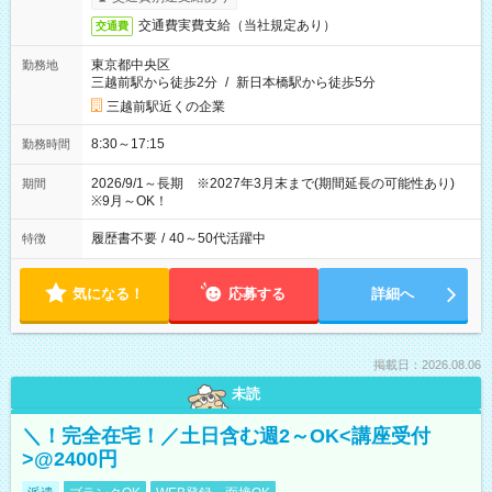
交通費実費支給（当社規定あり）
交通費
東京都中央区
勤務地
三越前駅から徒歩2分
/
新日本橋駅から徒歩5分
三越前駅近くの企業
8:30～17:15
勤務時間
2026/9/1～長期 ※2027年3月末まで(期間延長の可能性あり)
期間
※9月～OK！
履歴書不要
/
40～50代活躍中
特徴
気になる！
応募する
詳細へ
掲載日：2026.08.06
未読
＼！完全在宅！／土日含む週2～OK<講座受付
>@2400円