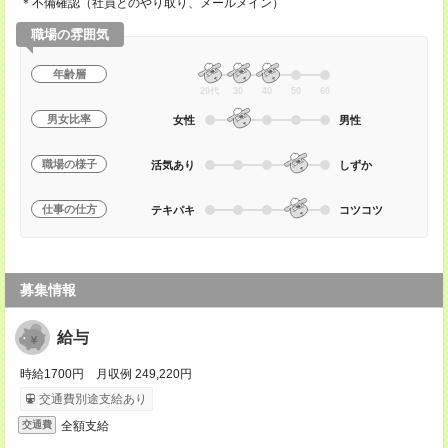
＊不備確認（社員とのやり取り、メールメイン）
職場の雰囲気
年齢層
20代
30
40
50
60
男女比率
女性
男性
職場の様子
活気あり
しずか
仕事の仕方
テキパキ
コツコツ
募集情報
給与
時給1700円 月収例 249,220円
交通費別途支給あり
全額支給
交通費