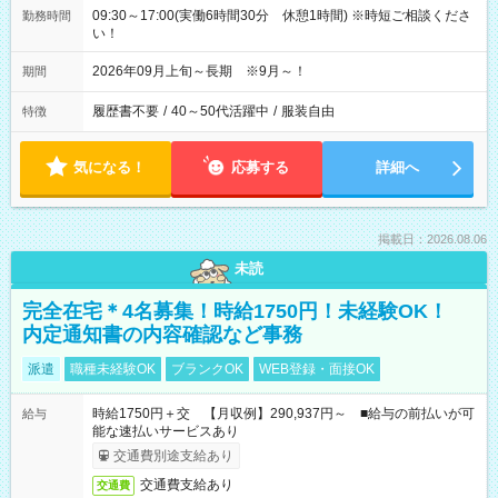
09:30～17:00(実働6時間30分 休憩1時間) ※時短ご相談くださ
勤務時間
い！
2026年09月上旬～長期 ※9月～！
期間
履歴書不要
/
40～50代活躍中
/
服装自由
特徴
気になる！
応募する
詳細へ
掲載日：2026.08.06
未読
完全在宅＊4名募集！時給1750円！未経験OK！
内定通知書の内容確認など事務
派遣
職種未経験OK
ブランクOK
WEB登録・面接OK
時給1750円＋交 【月収例】290,937円～ ■給与の前払いが可
給与
能な速払いサービスあり
交通費別途支給あり
交通費支給あり
交通費