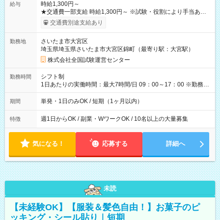
時給1,300円～
給与
★交通費一部支給 時給1,300円～ ※試験・役割により手当あり
※勤務回数により昇給あり 【即給（前払い）オプションあ
交通費別途支給あり
り！】 希望される場合、勤務から1週間ほどで給与の一部を受け
取れます。 ※手数料418円がかかります。 【過去試験日の収入
さいたま市大宮区
勤務地
例】 ・河合塾模擬試験 8:30～17:30（休憩1時間） 時給1,300円
埼玉県埼玉県さいたま市大宮区錦町（最寄り駅：大宮駅）
×8時間＝日収10,400円＋交通費 ※当日の役割により時給＋100
円の場合あり ・国家試験 7:00～13:30（休憩なし） 時給1,300
株式会社全国試験運営センター
円（役割手当＋100円）×6時間＝日収8,400円＋交通費 【試用期
間】試用期間なし
シフト制
勤務時間
1日あたりの実働時間：最大7時間/日 09：00～17：00 ※勤務時
間は 試験により異なります。
単発・1日のみOK / 短期（1ヶ月以内）
期間
週1日からOK / 副業・WワークOK / 10名以上の大量募集
特徴
気になる！
応募する
詳細へ
未読
【未経験OK】【服装＆髪色自由！】お菓子のピ
ッキング・シール貼り｜短期