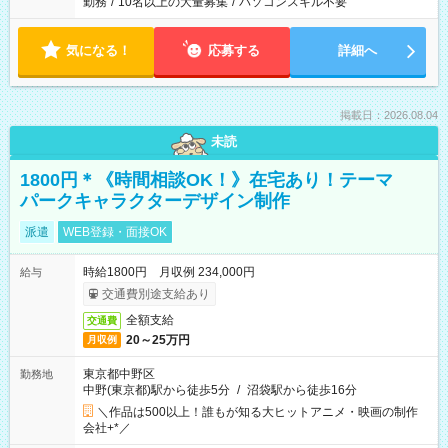
勤務
/
10名以上の大量募集
/
パソコンスキル不要
気になる！
応募する
詳細へ
掲載日：2026.08.04
未読
1800円＊《時間相談OK！》在宅あり！テーマ
パークキャラクターデザイン制作
派遣
WEB登録・面接OK
時給1800円 月収例 234,000円
給与
交通費別途支給あり
全額支給
交通費
20～25万円
月収例
東京都中野区
勤務地
中野(東京都)駅から徒歩5分
/
沼袋駅から徒歩16分
＼作品は500以上！誰もが知る大ヒットアニメ・映画の制作
会社+*／