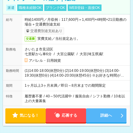
派遣
職種未経験OK
ブランクOK
WEB登録・面接OK
時給1400円／月収例：117,600円＝1,400円×4時間×21日勤務の
給与
場合＋交通費別途支給
交通費別途支給あり
実費支給／当社規定あり。
交通費
さいたま市見沼区
勤務地
七里駅から車6分
/
大宮公園駅
/
大宮(埼玉県)駅
アパレル・日用雑貨
(1)14:00-18:00(休憩0分) (2)14:00-19:00(休憩0分) (3)14:00-
勤務時間
19:30(休憩0分) (4)14:00-20:00(休憩45分) ※お好きな時間が選べ
ます
1ヶ月以上3ヶ月未満／即日～8月末までの期間限定
期間
履歴書不要
/
40～50代活躍中
/
服装自由
/
シフト勤務
/
10名以
特徴
上の大量募集
気になる！
応募する
詳細へ