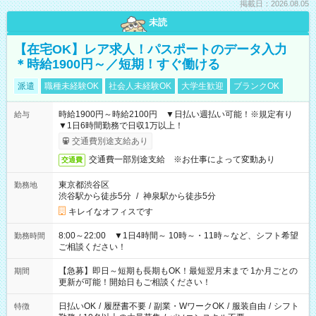
掲載日：2026.08.05
未読
【在宅OK】レア求人！パスポートのデータ入力
＊時給1900円～／短期！すぐ働ける
派遣
職種未経験OK
社会人未経験OK
大学生歓迎
ブランクOK
時給1900円～時給2100円 ▼日払い週払い可能！※規定有り
給与
▼1日6時間勤務で日収1万以上！
交通費別途支給あり
交通費一部別途支給 ※お仕事によって変動あり
交通費
東京都渋谷区
勤務地
渋谷駅から徒歩5分
/
神泉駅から徒歩5分
キレイなオフィスです
8:00～22:00 ▼1日4時間～ 10時～・11時～など、シフト希望
勤務時間
ご相談ください！
【急募】即日～短期も長期もOK！最短翌月末まで 1か月ごとの
期間
更新が可能！開始日もご相談ください！
日払いOK
/
履歴書不要
/
副業・WワークOK
/
服装自由
/
シフト
特徴