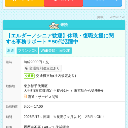
掲載日：2026.07.28
未読
【エルダー／シニア歓迎】休職・復職支援に関
する事務サポート＊50代活躍中
派遣
ブランクOK
WEB登録・面接OK
時給2000円＋交
給与
交通費別途支給あり
交通費支給(社内規定あり)
交通費
東京都千代田区
勤務地
大手町(東京都)駅から徒歩1分
/
東京駅から徒歩6分
流通・サービス関連
9:00～17:00
勤務時間
2026/8/17～長期 ※長期(2ヶ月以上) ※8月～OK！
期間
履歴書不要
/
40～50代活躍中
特徴