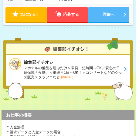
気になる！
応募する
詳細へ
編集部イチオシ
＜ホテルの備品を運ぶだけ＞単発・短時間～OK／安心の日
給保障＊夜勤、＜単発＊1日～OK！＞コンサートなどのグッ
ズ販売スタッフ＊など
(8/6UP!)
お仕事の概要
＊入金処理
＊請求データと入金データの照合