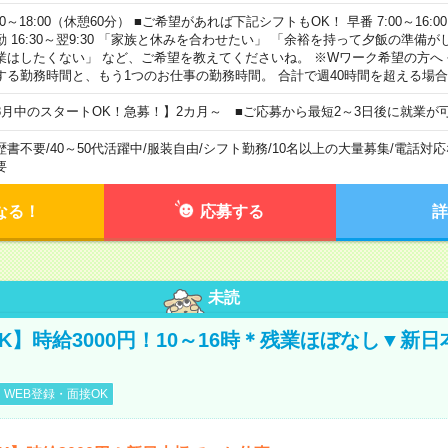
00～18:00（休憩60分） ■ご希望があれば下記シフトもOK！ 早番 7:00～16:00 遅
勤 16:30～翌9:30 「家族と休みを合わせたい」 「余裕を持って夕飯の準備
業はしたくない」 など、ご希望を教えてくださいね。 ※Wワーク希望の方へ
する勤務時間と、もう1つのお仕事の勤務時間。 合計で週40時間を超える場
8月中のスタートOK！急募！】2カ月～ ■ご応募から最短2～3日後に就業が
歴書不要
/
40～50代活躍中
/
服装自由
/
シフト勤務
/
10名以上の大量募集
/
電話対応
要
なる！
応募する
詳
未読
K】時給3000円！10～16時＊残業ほぼなし▼新
WEB登録・面接OK