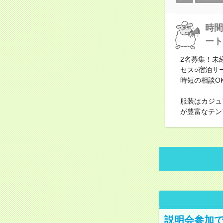
時間
ート
2名募集！未
セス○宿泊サ
時短の相談O
服装はカジュ
が豊富なテン
説明会参加で