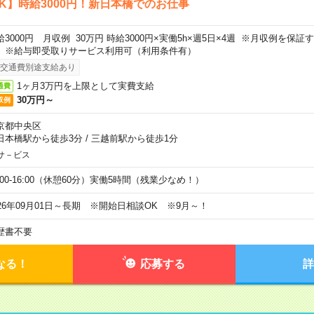
K】時給3000円！新日本橋でのお仕事
給3000円 月収例 30万円 時給3000円×実働5h×週5日×4週 ※月収例を保
。※給与即受取りサービス利用可（利用条件有）
交通費別途支給あり
1ヶ月3万円を上限として実費支給
通費
30万円～
収例
京都中央区
日本橋駅から徒歩3分
/
三越前駅から徒歩1分
サ－ビス
0:00-16:00（休憩60分）実働5時間（残業少なめ！）
026年09月01日～長期 ※開始日相談OK ※9月～！
歴書不要
なる！
応募する
詳