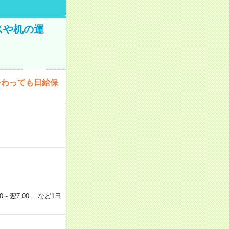
スや机の運
終わっても日給保
2：00～翌7:00 …など1日