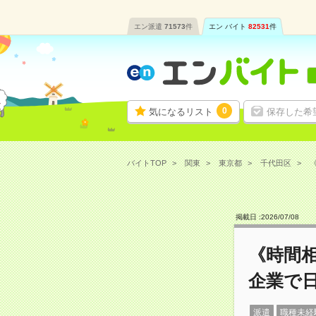
エン派遣
71573
件
エン バイト
82531
件
0
気になるリスト
保存した希
バイトTOP
関東
東京都
千代田区
掲載日 :
2026
/
07
/
08
《時間
企業で
派遣
職種未経