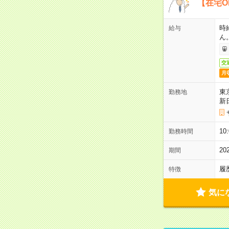
【在宅O
時
給与
ん
交
月
東
勤務地
新
1
勤務時間
2
期間
履
特徴
気に