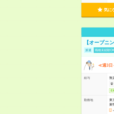
気に
【オープニン
派遣
職種未経験O
≪週3日
無
給与
交
東
勤務地
巣