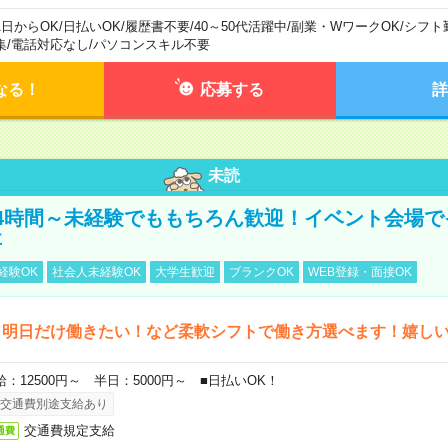
1日からOK
/
日払いOK
/
履歴書不要
/
40～50代活躍中
/
副業・WワークOK
/
シフト
集
/
電話対応なし
/
パソコンスキル不要
なる！
応募する
詳
未読
4時間～未経験でももちろん歓迎！イベント会場で
事
経験OK
社会人未経験OK
大学生歓迎
ブランクOK
WEB登録・面接OK
ら明日だけ働きたい！など柔軟シフトで働き方選べます！嬉し
給：12500円～ 半日：5000円～ ■日払いOK！
交通費別途支給あり
交通費規定支給
通費