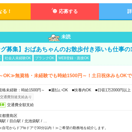
なる！
応募する
詳
未読
グ募集】おばあちゃんのお散歩付き添いも仕事の
K
社会人未経験OK
ブランクOK
WEB登録・面接OK
～OK≫無資格・未経験でも時給1500円～！土日祝休みもOK
資格未経験：時給1500円～ ■週払いOK ■扶養内OK ■日収1万2000円以上
交通費別途支給あり
交通費全額支給
通費
京都豊島区
鴨駅
/
目白駅
/
北池袋駅
/
…
≪自宅からドアtoドアで30分以内！≫ご希望の勤務地を紹介します。