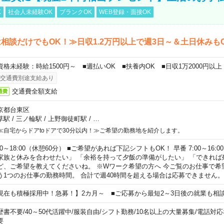
K
社会人未経験OK
ブランクOK
WEB登録・面接OK
相談だけでもOK！≫日収1.2万円以上で週3日～＆土日休みも
資格未経験：時給1500円～ ■週払いOK ■扶養内OK ■日収1万2000円以上
交通費別途支給あり
交通費全額支給
通費
京都台東区
草駅
/
三ノ輪駅
/
上野御徒町駅
/
…
≪自宅からドアtoドアで30分以内！≫ご希望の勤務地を紹介します。
00～18:00（休憩60分） ■ご希望があれば下記シフトもOK！ 早番 7:00～16:00 遅
家族と休みを合わせたい」 「余裕を持って夕飯の準備がしたい」 「できれば
ど、ご希望を教えてくださいね。 ※Wワーク希望の方へ 今ご覧のお仕事で希
う1つのお仕事の勤務時間。 合計で週40時間を超える場合は応募できません。
現在も積極採用中！急募！】2カ月～ ■ご応募から最短2～3日後の就業も相
歴書不要
/
40～50代活躍中
/
服装自由
/
シフト勤務
/
10名以上の大量募集
/
電話対応
要