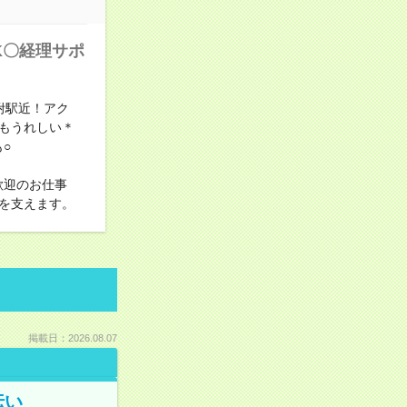
K〇経理サポ
附駅近！アク
もうれしい＊
○
歓迎のお仕事
を支えます。
掲載日：2026.08.07
伝い