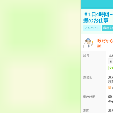
＃1日4時間
搬のお仕事
アルバイト
職種未
暇だか
証
日
給与
交
東
勤務地
秋
09
勤務時間
4
激
期間