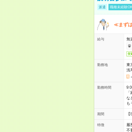
派遣
職種未経験O
≪まずは
無
給与
交
東
勤務地
浅
9:
勤務時間
「
な
も
【
期間
履
特徴
不