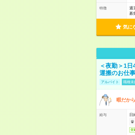
週
特徴
募
気に
＜夜勤＞1日
運搬のお仕
アルバイト
職種未
暇だか
日
給与
交