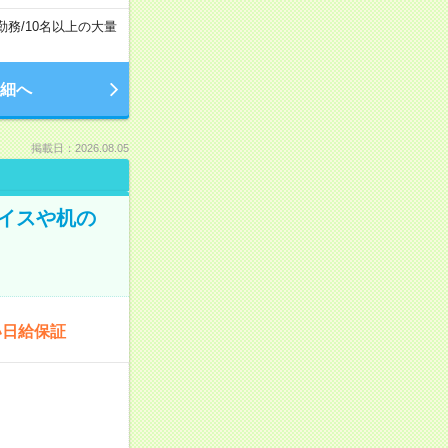
勤務
/
10名以上の大量
細へ
掲載日：2026.08.05
イスや机の
い日給保証