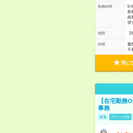
9:
勤務時間
夜
残
望
【
期間
履
特徴
不
気に
【在宅勤務O
事務
派遣
ブランクOK