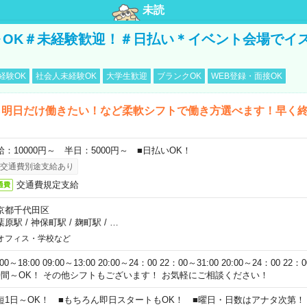
未読
～OK＃未経験歓迎！＃日払い＊イベント会場でイ
経験OK
社会人未経験OK
大学生歓迎
ブランクOK
WEB登録・面接OK
ら明日だけ働きたい！など柔軟シフトで働き方選べます！早く
給：10000円～ 半日：5000円～ ■日払いOK！
交通費別途支給あり
交通費規定支給
通費
京都千代田区
葉原駅
/
神保町駅
/
麹町駅
/
…
オフィス・学校など
:00～18:00 09:00～13:00 20:00～24：00 22：00～31:00 20:00～24：00 2
時間～OK！ その他シフトもございます！ お気軽にご相談ください！
短1日～OK！ ■もちろん即日スタートもOK！ ■曜日・日数はアナタ次第！