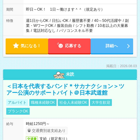
即日～OK！ 1日～働けます＾＾（規定あり）
期間
週1日からOK
/
日払いOK
/
履歴書不要
/
40～50代活躍中
/
副
特徴
業・WワークOK
/
服装自由
/
シフト勤務
/
10名以上の大量募
集
/
電話対応なし
/
パソコンスキル不要
気になる！
応募する
詳細へ
掲載日：2026.08.03
未読
＜日本を代表するバンド＊サカナクション＞ツ
アー公演のサポートバイト＠日本武道館
アルバイト
職種未経験OK
社会人未経験OK
大学生歓迎
ブランクOK
時給1250円～
給与
交通費別途支給あり
支給（規定有り）
交通費