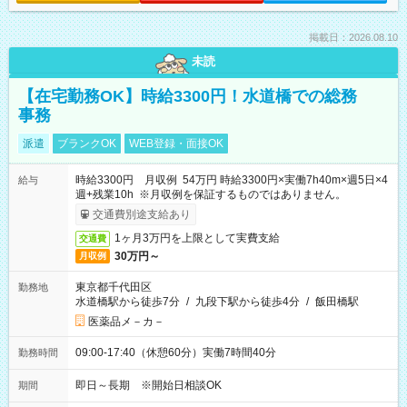
掲載日：2026.08.10
未読
【在宅勤務OK】時給3300円！水道橋での総務
事務
派遣
ブランクOK
WEB登録・面接OK
時給3300円 月収例 54万円 時給3300円×実働7h40m×週5日×4
給与
週+残業10h ※月収例を保証するものではありません。
交通費別途支給あり
1ヶ月3万円を上限として実費支給
交通費
30万円～
月収例
東京都千代田区
勤務地
水道橋駅から徒歩7分
/
九段下駅から徒歩4分
/
飯田橋駅
医薬品メ－カ－
09:00-17:40（休憩60分）実働7時間40分
勤務時間
即日～長期 ※開始日相談OK
期間