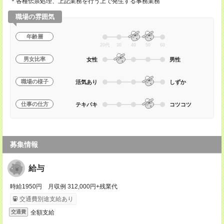
＊各種伝票処理、上記業務を行う上で発生する事務業務
職場の雰囲気
年齢層
20代
30
40
50
60
男女比率
女性
男性
職場の様子
活気あり
しずか
仕事の仕方
テキパキ
コツコツ
募集情報
給与
時給1950円 月収例 312,000円+残業代
交通費別途支給あり
全額支給
交通費