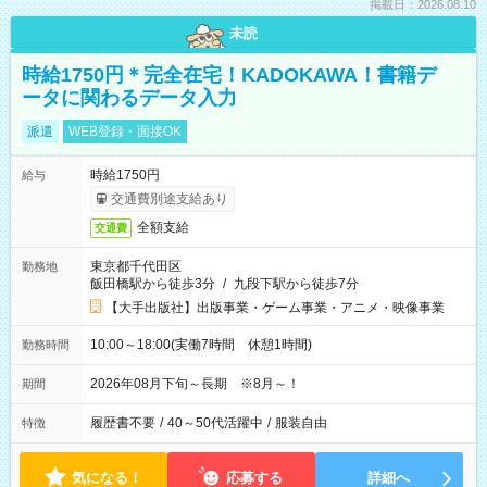
掲載日：2026.08.10
未読
時給1750円＊完全在宅！KADOKAWA！書籍デ
ータに関わるデータ入力
派遣
WEB登録・面接OK
時給1750円
給与
交通費別途支給あり
全額支給
交通費
東京都千代田区
勤務地
飯田橋駅から徒歩3分
/
九段下駅から徒歩7分
【大手出版社】出版事業・ゲーム事業・アニメ・映像事業
10:00～18:00(実働7時間 休憩1時間)
勤務時間
2026年08月下旬～長期 ※8月～！
期間
履歴書不要
/
40～50代活躍中
/
服装自由
特徴
気になる！
応募する
詳細へ