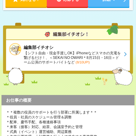
編集部イチオシ
【シフト自由・現金手渡しOK】iPhoneなどスマホの充電を
繋げるだけ！、＜SEKAI NO OWARI＊8月15日・16日＞ド
ーム公演のサポートバイトなど
(8/10UP!)
お仕事の概要
＊＊複数の役員のサポートを行う部署に所属します＊＊
＊役員・社員のスケジュール管理＆調整
＊配車、慶弔手配、各種連絡事項
＊来客（接客）対応、給茶、会議室予約と管理
＊式典（イベント）運営補助、周辺業務