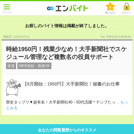
0
メニュー
気になる！
ログイン
お探しのバイト情報は掲載が終了しました。
掲載日 :2026
/
07
/
11
No.TMPE26-0495844
時給1950円！残業少なめ！大手新聞社でスケ
ジュール管理など複数名の役員サポート
派遣
WEB登録・面接OK
【8月開始：1950円】大手新聞社！秘書のお仕事
歴史タップリ▼超有名！大手新聞社40－50代活躍＊テンプたっ
...もっ
とみる
あなたの閲覧履歴からのオススメ