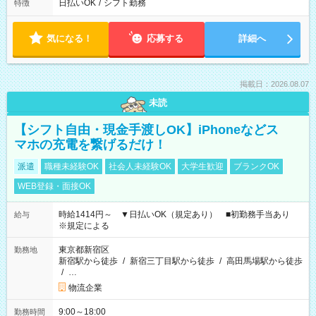
日払いOK
/
シフト勤務
特徴
気になる！
応募する
詳細へ
掲載日：2026.08.07
未読
【シフト自由・現金手渡しOK】iPhoneなどス
マホの充電を繋げるだけ！
派遣
職種未経験OK
社会人未経験OK
大学生歓迎
ブランクOK
WEB登録・面接OK
時給1414円～ ▼日払いOK（規定あり） ■初勤務手当あり
給与
※規定による
東京都新宿区
勤務地
新宿駅から徒歩
/
新宿三丁目駅から徒歩
/
高田馬場駅から徒歩
/
…
物流企業
9:00～18:00
勤務時間