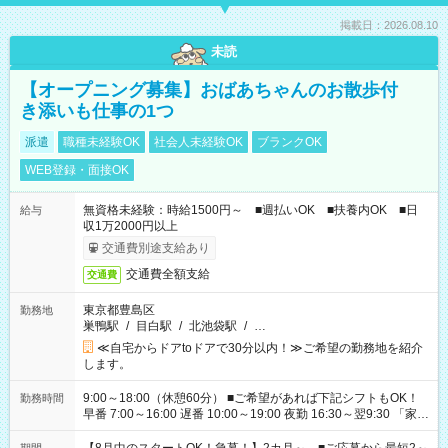
掲載日：2026.08.10
未読
【オープニング募集】おばあちゃんのお散歩付
き添いも仕事の1つ
派遣
職種未経験OK
社会人未経験OK
ブランクOK
WEB登録・面接OK
無資格未経験：時給1500円～ ■週払いOK ■扶養内OK ■日
給与
収1万2000円以上
交通費別途支給あり
交通費全額支給
交通費
東京都豊島区
勤務地
巣鴨駅
/
目白駅
/
北池袋駅
/
…
≪自宅からドアtoドアで30分以内！≫ご希望の勤務地を紹介
します。
9:00～18:00（休憩60分） ■ご希望があれば下記シフトもOK！
勤務時間
早番 7:00～16:00 遅番 10:00～19:00 夜勤 16:30～翌9:30 「家族
と休みを合わせたい」 「余裕を持って夕飯の準備がしたい」
「できれば残業はしたくない」 など、ご希望を教えてください