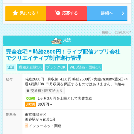
気になる！
応募する
詳細へ
掲載日：2026.08.07
未読
完全在宅＊時給2600円！ライブ配信アプリ会社
でクリエイティブ制作進行管理
派遣
職種未経験OK
ブランクOK
WEB登録・面接OK
時給2600円 月収例 41万円 時給2600円×実働7h30m×週5日×4
給与
週+残業10h ※月収例を保証するものではありません。※給与即
受取りサービス利用可（利用条件有）
交通費別途支給あり
1ヶ月3万円を上限として実費支給
交通費
30万円～
月収例
東京都渋谷区
勤務地
渋谷駅から徒歩1分
インターネット関連