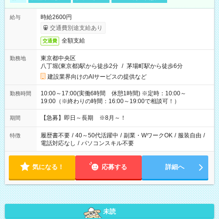
時給2600円
給与
交通費別途支給あり
全額支給
交通費
東京都中央区
勤務地
八丁堀(東京都)駅から徒歩2分
/
茅場町駅から徒歩6分
建設業界向けのAIサービスの提供など
10:00～17:00(実働6時間 休憩1時間) ※定時：10:00～
勤務時間
19:00（※終わりの時間：16:00～19:00で相談可！）
【急募】即日～長期 ※8月～！
期間
履歴書不要
/
40～50代活躍中
/
副業・WワークOK
/
服装自由
/
特徴
電話対応なし
/
パソコンスキル不要
気になる！
応募する
詳細へ
未読