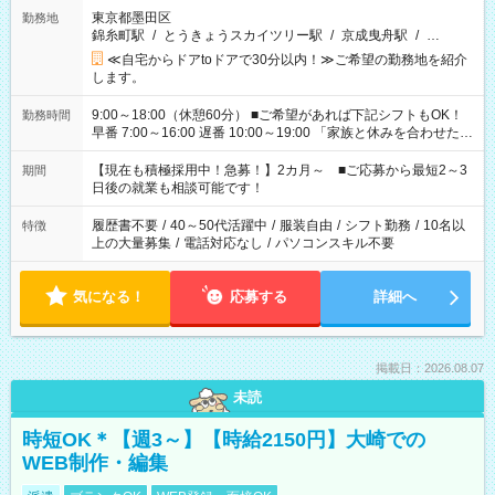
東京都墨田区
勤務地
錦糸町駅
/
とうきょうスカイツリー駅
/
京成曳舟駅
/
…
≪自宅からドアtoドアで30分以内！≫ご希望の勤務地を紹介
します。
9:00～18:00（休憩60分） ■ご希望があれば下記シフトもOK！
勤務時間
早番 7:00～16:00 遅番 10:00～19:00 「家族と休みを合わせた
い」 「余裕を持って夕飯の準備がしたい」 「できれば残業はし
たくない」 など、ご希望を教えてくださいね。 ※Wワーク希望
【現在も積極採用中！急募！】2カ月～ ■ご応募から最短2～3
期間
の方へ 今ご覧のお仕事で希望する勤務時間と、もう1つのお仕事
日後の就業も相談可能です！
の勤務時間。 合計で週40時間を超える場合は応募できません。
履歴書不要
/
40～50代活躍中
/
服装自由
/
シフト勤務
/
10名以
特徴
上の大量募集
/
電話対応なし
/
パソコンスキル不要
気になる！
応募する
詳細へ
掲載日：2026.08.07
未読
時短OK＊【週3～】【時給2150円】大崎での
WEB制作・編集