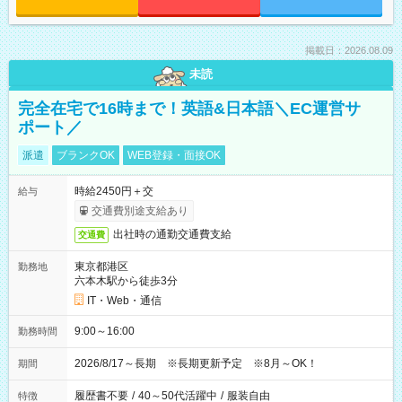
掲載日：2026.08.09
未読
完全在宅で16時まで！英語&日本語＼EC運営サ
ポート／
派遣
ブランクOK
WEB登録・面接OK
時給2450円＋交
給与
交通費別途支給あり
出社時の通勤交通費支給
交通費
東京都港区
勤務地
六本木駅から徒歩3分
IT・Web・通信
9:00～16:00
勤務時間
2026/8/17～長期 ※長期更新予定 ※8月～OK！
期間
履歴書不要
/
40～50代活躍中
/
服装自由
特徴