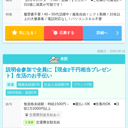
【8月中のスタートOK！急募！】2カ月～ ■ご応募から最短2～
期間
ね。 ※Wワーク希望の方へ 今ご覧のお仕事で希望する勤務時間
3日後に就業が可能です！
と、もう1つのお仕事の勤務時間。 合計で週40時間を超える場
合は応募できません。
履歴書不要
/
40～50代活躍中
/
服装自由
/
シフト勤務
/
10名以
特徴
上の大量募集
/
電話対応なし
/
パソコンスキル不要
気になる！
応募する
詳細へ
掲載日：2026.08.10
未読
説明会参加で全員に【現金2千円相当プレゼン
ト】生活のお手伝い
派遣
職種未経験OK
社会人未経験OK
ブランクOK
WEB登録・面接OK
無資格未経験：時給1500円～ ■週払いOK ■扶養内OK ■日
給与
収1万2000円以上
交通費別途支給あり
交通費全額支給
交通費