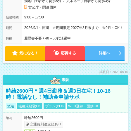
溜池山王駅から徒歩5分
/
六本木一丁目駅から徒歩3分
官公庁・関連団体
9:00～17:00
勤務時間
2026/9/1～長期 ※期間限定:2027年3月末まで ※9月～OK！
期間
履歴書不要
/
40～50代活躍中
特徴
気になる！
応募する
詳細へ
掲載日：2026.08.10
未読
時給2600円＊週4日勤務＆週3日在宅！10-16
時！電話なし！補助金申請サポ
派遣
職種未経験OK
ブランクOK
WEB登録・面接OK
時給2600円
給与
交通費別途支給あり