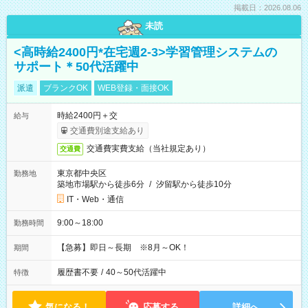
掲載日：2026.08.06
未読
<高時給2400円*在宅週2-3>学習管理システムの
サポート＊50代活躍中
派遣
ブランクOK
WEB登録・面接OK
時給2400円＋交
給与
交通費別途支給あり
交通費実費支給（当社規定あり）
交通費
東京都中央区
勤務地
築地市場駅から徒歩6分
/
汐留駅から徒歩10分
IT・Web・通信
9:00～18:00
勤務時間
【急募】即日～長期 ※8月～OK！
期間
履歴書不要
/
40～50代活躍中
特徴
気になる！
応募する
詳細へ