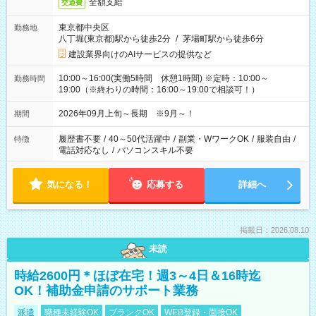
全額支給
交通費
東京都中央区
勤務地
八丁堀(東京都)駅から徒歩2分
/
茅場町駅から徒歩6分
建設業界向けのAIサービスの提供など
10:00～16:00(実働5時間 休憩1時間) ※定時：10:00～
勤務時間
19:00（※終わりの時間：16:00～19:00で相談可！）
2026年09月上旬～長期 ※9月～！
期間
履歴書不要
/
40～50代活躍中
/
副業・WワークOK
/
服装自由
/
特徴
電話対応なし
/
パソコンスキル不要
気になる！
応募する
詳細へ
掲載日：2026.08.10
未読
時給2600円＊ほぼ在宅！週3～4日＆16時迄
OK！補助金申請のサポート業務
派遣
職種未経験OK
ブランクOK
WEB登録・面接OK