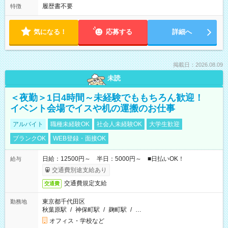
履歴書不要
特徴
気になる！
応募する
詳細へ
掲載日：2026.08.09
未読
＜夜勤＞1日4時間～未経験でももちろん歓迎！
イベント会場でイスや机の運搬のお仕事
アルバイト
職種未経験OK
社会人未経験OK
大学生歓迎
ブランクOK
WEB登録・面接OK
日給：12500円～ 半日：5000円～ ■日払いOK！
給与
交通費別途支給あり
交通費規定支給
交通費
東京都千代田区
勤務地
秋葉原駅
/
神保町駅
/
麹町駅
/
…
オフィス・学校など