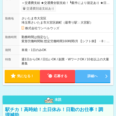
＋交通費支給 ★交通費全額支給！ ┗案件により規定あり ★日払
いOK！（規定あり） ┗働いたその日に現金GET♪ お仕事後はコ
交通費別途支給あり
ンビニATMから 日払い分を引き落とせます！ 【試用期間】試
用期間なし
さいたま市大宮区
勤務地
埼玉県さいたま市大宮区錦町（最寄り駅：大宮駅）
株式会社ワンベルウッズ
勤務時間は指定なし
勤務時間
変形労働時間制 想定労働時間160時間/月 【シフト例】 ・8：00
～21：00
単発・1日のみOK
期間
週1日からOK / 日払いOK / 副業・WワークOK / 10名以上の大量
特徴
募集
気になる！
応募する
詳細へ
未読
駅チカ！高時給！土日休み！日勤のお仕事！調
理補助