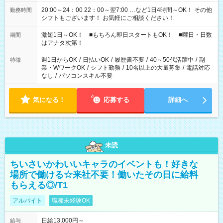
20:00～24：00 22：00～翌7:00 …など1日4時間～OK！ その他
勤務時間
シフトもございます！ お気軽にご相談ください！
激短1日～OK！ ■もちろん即日スタートもOK！ ■曜日・日数
期間
はアナタ次第！
週1日からOK
/
日払いOK
/
履歴書不要
/
40～50代活躍中
/
副
特徴
業・WワークOK
/
シフト勤務
/
10名以上の大量募集
/
電話対応
なし
/
パソコンスキル不要
気になる！
応募する
詳細へ
未読
ちいさいかわいいキャラのイベントも！好きな
場所で働ける☆来社不要！働いたその日に給料
もらえる◎/T1
アルバイト
職種未経験OK
日給13,000円～
給与