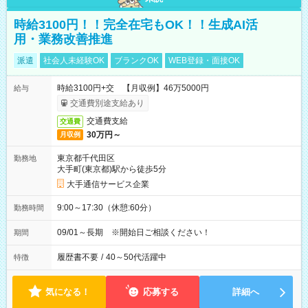
時給3100円！！完全在宅もOK！！生成AI活
用・業務改善推進
派遣
社会人未経験OK
ブランクOK
WEB登録・面接OK
時給3100円+交 【月収例】46万5000円
給与
交通費別途支給あり
交通費支給
交通費
30万円～
月収例
東京都千代田区
勤務地
大手町(東京都)駅から徒歩5分
大手通信サービス企業
9:00～17:30（休憩:60分）
勤務時間
09/01～長期 ※開始日ご相談ください！
期間
履歴書不要
/
40～50代活躍中
特徴
気になる！
応募する
詳細へ