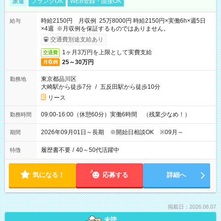
派遣
ブランクOK
WEB登録・面接OK
時給2150円 月収例 25万8000円 時給2150円×実働6h×週5日
給与
×4週 ※月収例を保証するものではありません。
交通費別途支給あり
1ヶ月3万円を上限として実費支給
交通費
25～30万円
月収例
東京都品川区
勤務地
大崎駅から徒歩7分
/
五反田駅から徒歩10分
リース
09:00-16:00（休憩60分）実働6時間 （残業少なめ！）
勤務時間
2026年09月01日～長期 ※開始日相談OK ※09月～
期間
履歴書不要
/
40～50代活躍中
特徴
気になる！
応募する
詳細へ
掲載日：2026.08.07
未読