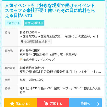
人気イベントも！好きな場所で働けるイベント
スタッフ☆来社不要！働いたその日に給料もら
える日払い/T1
アルバイト
職種未経験OK
日給13,000円～
給与
＋交通費支給 ★交通費全額支給！ ┗案件により規定あり ★日払
いOK！（規定あり） ┗働いたその日に現金GET♪ お仕事後はコ
交通費別途支給あり
ンビニATMから 日払い分を引き落とせます！ 【試用期間】試
用期間なし
東京都千代田区
勤務地
東京都千代田区外神田（最寄り駅：秋葉原駅）
株式会社ワンベルウッズ
勤務時間は指定なし
勤務時間
変形労働時間制 想定労働時間160時間/月 【シフト例】 ・8：00
～21：00
単発・1日のみOK
期間
週1日からOK / 日払いOK / 副業・WワークOK / 10名以上の大量
特徴
募集
気になる！
応募する
詳細へ