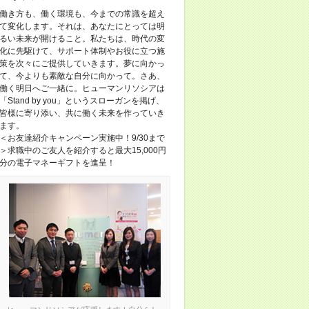
働き方も、働く環境も、今までの常識を超え
て変化します。それは、あなたにとっては明
るい未来が開けること。私たちは、時代の変
化に先駆けて、サポート体制やお役に立つ施
策を次々にご提供していきます。夢に向かっ
て、今よりも素敵な自分に向かって。さあ、
働く明日へご一緒に。ヒューマンリソシアは
「Stand by you」というスローガンを掲げ、
皆様に寄り添い、共に働く未来を作っていき
ます。
＜お友達紹介キャンペーン実施中！9/30まで
＞求職中のご友人を紹介すると最大15,000円
分の電子マネーギフトを進呈！