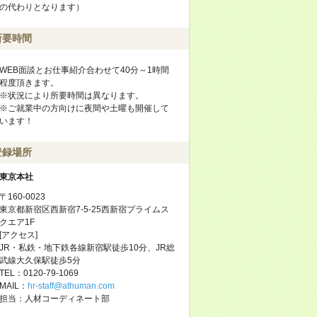
の代わりとなります）
所要時間
WEB面談とお仕事紹介合わせて40分～1時間
程度頂きます。
※状況により所要時間は異なります。
※ご就業中の方向けに夜間や土曜も開催して
います！
登録場所
東京本社
〒160-0023
東京都新宿区西新宿7-5-25西新宿プライムス
クエア1F
[アクセス]
JR・私鉄・地下鉄各線新宿駅徒歩10分、JR総
武線大久保駅徒歩5分
TEL：0120-79-1069
MAIL：
hr-staff@athuman.com
担当：人材コーディネート部