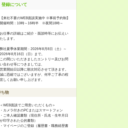
登録について
【来社不要のWEB面談実施中 ※事前予約制】
開催時間：10時～16時半 ※夜間18時～
お仕事の詳細はご紹介・面談時等にお伝えい
たします。
弊社夏季休業期間：2026年8月8日（土）～
2026年8月16日（日）まで。
この間にいただきましたエントリー及びお問
い合わせ等につきましては、
営業開始日以降に順次対応させて頂きます。
誠に恐縮ではございますが、何卒ご了承の程
宜しくお願い申し上げます。
持ち物
＜WEB面談でご用意いただくもの＞
・カメラ付きのPCまたはスマートフォン
・ご本人確認書類（現住所・氏名・生年月日
が印字された公的書類）
・マイページのご登録（履歴書・職務経歴書