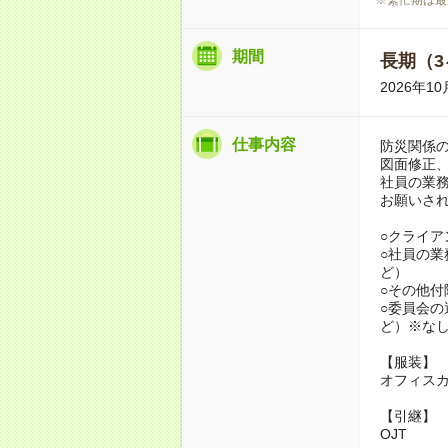
期間
長期（3
2026年1
仕事内容
防災関係
図面修正
社員の業
お願いさ
○クライア
○社員の
ど）
○その他
○委員会の
ど）※な
【服装】
オフィス
【引継】
OJT