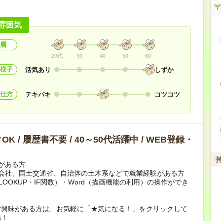
雰囲気
層
20代
30
40
50
60
様子
活気あり
しずか
仕方
テキパキ
コツコツ
K / 履歴書不要 / 40～50代活躍中 / WEB登録・
がある方
連会社、国土交通省、自治体の土木系などで就業経験がある方
（VLOOKUP・IF関数）・Word（描画機能の利用）の操作ができ
ご興味がある方は、お気軽に「★気になる！」をクリックして
ね！