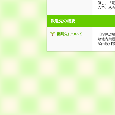
但し、「
ので、あ
派遣先の概要
配属先について
【喫煙環
敷地内禁
屋内原則