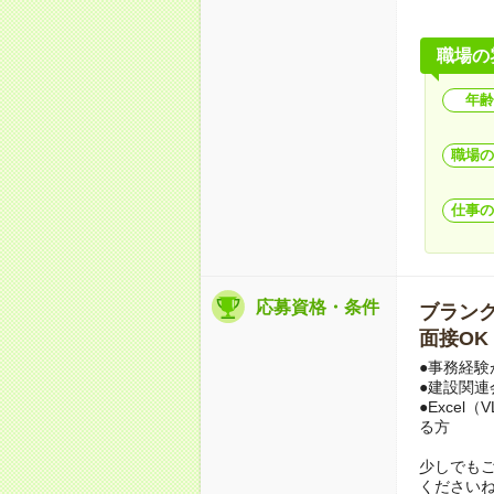
職場の
年齢
職場の
仕事の
応募資格・条件
ブランクO
面接OK
●事務経験
●建設関
●Excel
る方
少しでも
ください