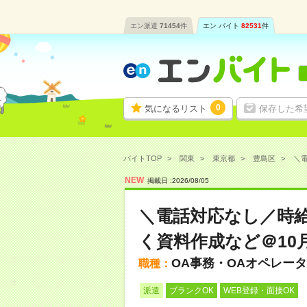
エン派遣
71454
件
エン バイト
82531
件
0
気になるリスト
保存した希
バイトTOP
関東
東京都
豊島区
＼電
NEW
掲載日 :
2026
/
08
/
05
＼電話対応なし／時給
く資料作成など＠10
OA事務・OAオペレー
職種：
派遣
ブランクOK
WEB登録・面接OK