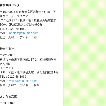
新宿登録センター
〒160-0023 東京都新宿区西新宿7-5-25 西
新宿プライムスクエア1F
[アクセス] JR・私鉄・地下鉄各線新宿駅徒歩
10分、JR総武線大久保駅徒歩5分
TEL：0120-79-1069
MAIL：
hr-staff@athuman.com
担当：人材コーディネート部
神奈川支社
〒221-0835
横浜市神奈川区鶴屋町2-17-1 相鉄岩崎学園
ビル2階
〔アクセス〕
ＪＲ・私鉄・地下鉄横浜駅 きた西口徒歩1分
TEL：0120-48-1069
MAIL：
yok30@athuman.com
担当：人材コーディネート担当
さいたま支店
〒330-0843