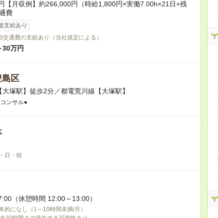
0円【月収例】約266,000円（時給1,800円×実働7.00h×21日+残
交通費
途支給あり
勤交通費の支給あり（当社規定による）
～30万円
豊島区
【大塚駅】徒歩2分／都電荒川線【大塚駅】
設コンサル●
休
・日・祝
7:00（休憩時間 12:00～13:00）
本的になし（1～10時間未満/月）
大20時間まで発生する可能性あり