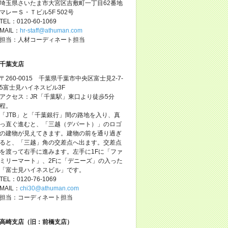
埼玉県さいたま市大宮区吉敷町一丁目62番地
マレーＳ・Ｔビル5F 502号
TEL：0120-60-1069
MAIL：
hr-staff@athuman.com
担当：人材コーディネート担当
千葉支店
〒260-0015 千葉県千葉市中央区富士見2-7-
5富士見ハイネスビル3F
アクセス：JR「千葉駅」東口より徒歩5分
程。
「JTB」と「千葉銀行」間の路地を入り、真
っ直ぐ進むと、「三越（デパート）」のロゴ
の建物が見えてきます。建物の前を通り過ぎ
ると、「三越」角の交差点へ出ます。交差点
を渡って右手に進みます。左手に1Fに「ファ
ミリーマート」、2Fに「デニーズ」の入った
「富士見ハイネスビル」です。
TEL：0120-76-1069
MAIL：
chi30@athuman.com
担当：コーディネート担当
高崎支店（旧：前橋支店）