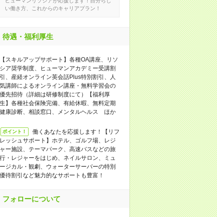
ヒューマンリソシアが応援します！自分らし
い働き方、これからのキャリアプラン！
待遇・福利厚生
【スキルアップサポート】各種OA講座、リソ
シア奨学制度、ヒューマンアカデミー受講割
引、産経オンライン英会話Plus特別割引、人
気講師によるオンライン講座・無料学習会の
優先招待（詳細は研修制度にて）【福利厚
生】各種社会保険完備、有給休暇、無料定期
健康診断、相談窓口、メンタルヘルス ほか
働くあなたを応援します！【リフ
ポイント！
レッシュサポート】ホテル、ゴルフ場、レジ
ャー施設、テーマパーク、高速バスなどの旅
行・レジャーをはじめ、ネイルサロン、ミュ
ージカル・観劇、ウォーターサーバーの特別
優待割引など魅力的なサポートも豊富！
フォローについて