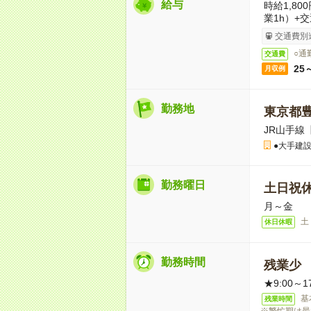
給与
時給1,80
業1h）+
交通費別
○通
交通費
25
月収例
勤務地
東京都
JR山手線
●大手建
勤務曜日
土日祝
月～金
土
休日休暇
勤務時間
残業少
★9:00～1
基
残業時間
※繁忙期は最