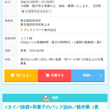
日給10,305円～37,204円
給与
※経験・能力等を考慮の上、加給・優遇いたします。 【試用期
間】試用期間なし
交通費別途支給あり
東京都世田谷区
勤務地
東京都世田谷区桜上水
アシストワーク株式会社
シフト制
勤務時間
1日あたりの実働時間：最大15時間/日 ＜1週間の勤務例＞週3回
勤務 勤務：月・水・金 休み：火・木・土・日 好きな時にお仕事
可能です！ ※1日あたりの最大実働時間は日勤、夜勤共に勤務し
単発・1日のみOK
期間
た時間になります。
週1日からOK / 日払いOK / 副業・WワークOK / 10名以上の大量
特徴
募集
気になる！
応募する
詳細へ
未読
<タイパ抜群>和菓子のパック詰め／軽作業（夜