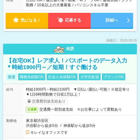
日払いOK
/
履歴書不要
/
副業・WワークOK
/
服装自由
/
シフト
特徴
勤務
/
10名以上の大量募集
/
パソコンスキル不要
気になる！
応募する
詳細へ
掲載日：2026.08.05
未読
【在宅OK】レア求人！パスポートのデータ入力
＊時給1900円～／短期！すぐ働ける
派遣
職種未経験OK
社会人未経験OK
大学生歓迎
ブランクOK
時給1900円～時給2100円 ▼日払い週払い可能！※規定有り
給与
▼1日6時間勤務で日収1万以上！
交通費別途支給あり
交通費一部別途支給 ※お仕事によって変動あり
交通費
東京都渋谷区
勤務地
渋谷駅から徒歩5分
/
神泉駅から徒歩5分
キレイなオフィスです