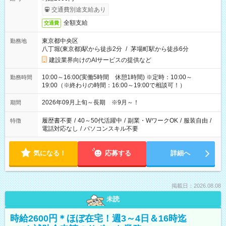
交通費別途支給あり
全額支給
交通費
東京都中央区
勤務地
八丁堀(東京都)駅から徒歩2分
/
茅場町駅から徒歩6分
建設業界向けのAIサービスの提供など
10:00～16:00(実働5時間 休憩1時間) ※定時：10:00～
勤務時間
19:00（※終わりの時間：16:00～19:00で相談可！）
2026年09月上旬～長期 ※9月～！
期間
履歴書不要
/
40～50代活躍中
/
副業・WワークOK
/
服装自由
/
特徴
電話対応なし
/
パソコンスキル不要
気になる！
応募する
詳細へ
掲載日：2026.08.08
未読
時給2600円＊ほぼ在宅！週3～4日＆16時迄