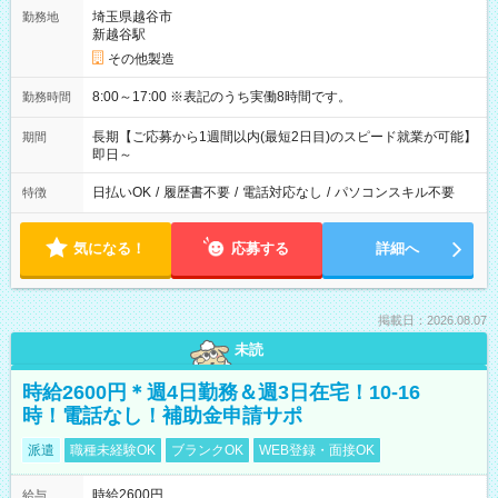
埼玉県越谷市
勤務地
新越谷駅
その他製造
8:00～17:00 ※表記のうち実働8時間です。
勤務時間
長期【ご応募から1週間以内(最短2日目)のスピード就業が可能】
期間
即日～
日払いOK
/
履歴書不要
/
電話対応なし
/
パソコンスキル不要
特徴
気になる！
応募する
詳細へ
掲載日：2026.08.07
未読
時給2600円＊週4日勤務＆週3日在宅！10-16
時！電話なし！補助金申請サポ
派遣
職種未経験OK
ブランクOK
WEB登録・面接OK
時給2600円
給与