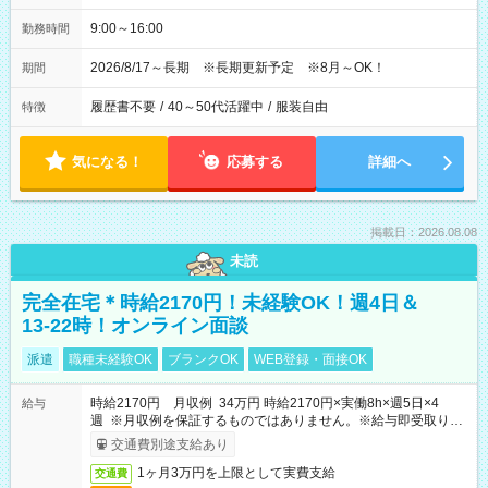
9:00～16:00
勤務時間
2026/8/17～長期 ※長期更新予定 ※8月～OK！
期間
履歴書不要
/
40～50代活躍中
/
服装自由
特徴
気になる！
応募する
詳細へ
掲載日：2026.08.08
未読
完全在宅＊時給2170円！未経験OK！週4日＆
13-22時！オンライン面談
派遣
職種未経験OK
ブランクOK
WEB登録・面接OK
時給2170円 月収例 34万円 時給2170円×実働8h×週5日×4
給与
週 ※月収例を保証するものではありません。※給与即受取りサ
ービス利用可（利用条件有）
交通費別途支給あり
1ヶ月3万円を上限として実費支給
交通費