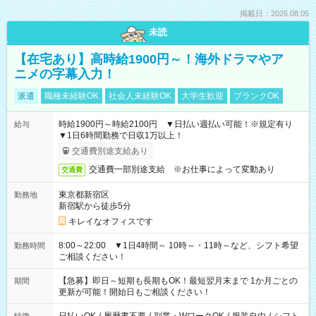
掲載日：2026.08.05
未読
【在宅あり】高時給1900円～！海外ドラマやア
ニメの字幕入力！
派遣
職種未経験OK
社会人未経験OK
大学生歓迎
ブランクOK
時給1900円～時給2100円 ▼日払い週払い可能！※規定有り
給与
▼1日6時間勤務で日収1万以上！
交通費別途支給あり
交通費一部別途支給 ※お仕事によって変動あり
交通費
東京都新宿区
勤務地
新宿駅から徒歩5分
キレイなオフィスです
8:00～22:00 ▼1日4時間～ 10時～・11時～など、シフト希望
勤務時間
ご相談ください！
【急募】即日～短期も長期もOK！最短翌月末まで 1か月ごとの
期間
更新が可能！開始日もご相談ください！