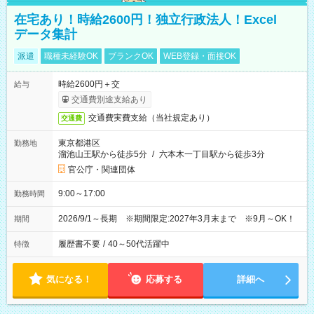
在宅あり！時給2600円！独立行政法人！Excel
データ集計
派遣
職種未経験OK
ブランクOK
WEB登録・面接OK
時給2600円＋交
給与
交通費別途支給あり
交通費実費支給（当社規定あり）
交通費
東京都港区
勤務地
溜池山王駅から徒歩5分
/
六本木一丁目駅から徒歩3分
官公庁・関連団体
9:00～17:00
勤務時間
2026/9/1～長期 ※期間限定:2027年3月末まで ※9月～OK！
期間
履歴書不要
/
40～50代活躍中
特徴
気になる！
応募する
詳細へ