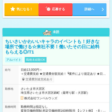
気になる！
応募する
詳細へ
未読
ちいさいかわいいキャラのイベントも！好きな
場所で働ける☆来社不要！働いたその日に給料
もらえる◎/T1
アルバイト
職種未経験OK
日給13,000円～
給与
＋交通費支給 ★交通費全額支給！ ┗案件により規定あり ★日払
いOK！（規定あり） ┗働いたその日に現金GET♪ お仕事後はコ
交通費別途支給あり
ンビニATMから 日払い分を引き落とせます！ 【試用期間】試
用期間なし
さいたま市大宮区
勤務地
埼玉県さいたま市大宮区錦町（最寄り駅：大宮駅）
株式会社ワンベルウッズ
勤務時間は指定なし
勤務時間
変形労働時間制 想定労働時間160時間/月 【シフト例】 ・8：00