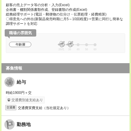
顧客の売上データ等の分析・入力(Excel)
企画書・棚割関係書類作成、登録書類の作成(Excel)
総務経理サポート(電話・郵便物の仕分け・伝票処理・経費精算)
〇得意先への外出(新製品発売時期に月5～10回程度)⇒営業に同行し簡単な
調理サポートを対応
職場の雰囲気
年齢層
20代
30
40
50
60
募集情報
給与
時給1900円＋交
交通費別途支給あり
交通費実費支給（当社規定あり）
交通費
勤務地