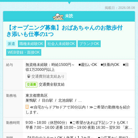
掲載日：2026.08.08
未読
【オープニング募集】おばあちゃんのお散歩付
き添いも仕事の1つ
派遣
職種未経験OK
社会人未経験OK
ブランクOK
WEB登録・面接OK
無資格未経験：時給1500円～ ■週払いOK ■扶養内OK ■日
給与
収1万2000円以上
交通費別途支給あり
交通費全額支給
交通費
東京都豊島区
勤務地
巣鴨駅
/
目白駅
/
北池袋駅
/
…
≪自宅からドアtoドアで30分以内！≫ご希望の勤務地を紹介
します。
9:00～18:00（休憩60分） ■ご希望があれば下記シフトもOK！
勤務時間
早番 7:00～16:00 遅番 10:00～19:00 夜勤 16:30～翌9:30 「家族
と休みを合わせたい」 「余裕を持って夕飯の準備がしたい」
「できれば残業はしたくない」 など、ご希望を教えてください