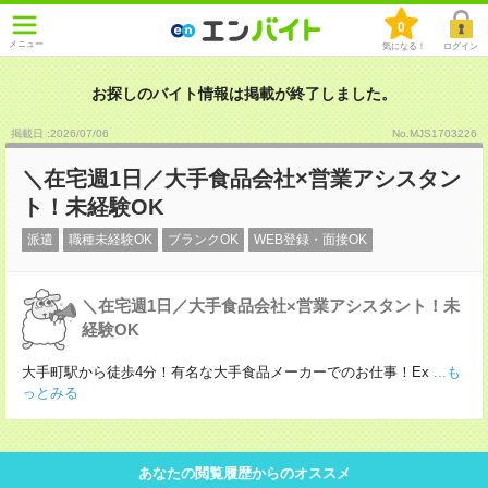
0
メニュー
気になる！
ログイン
お探しのバイト情報は掲載が終了しました。
掲載日 :2026
/
07
/
06
No.MJS1703226
＼在宅週1日／大手食品会社×営業アシスタン
ト！未経験OK
派遣
職種未経験OK
ブランクOK
WEB登録・面接OK
＼在宅週1日／大手食品会社×営業アシスタント！未
経験OK
大手町駅から徒歩4分！有名な大手食品メーカーでのお仕事！Ex
...も
っとみる
あなたの閲覧履歴からのオススメ