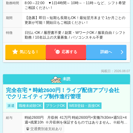
8:00～22:00 ▼1日4時間～ 10時～・11時～など、シフト希望
勤務時間
ご相談ください！
【急募】即日～短期も長期もOK！最短翌月末まで 1か月ごとの
期間
更新が可能！開始日もご相談ください！
日払いOK
/
履歴書不要
/
副業・WワークOK
/
服装自由
/
シフト
特徴
勤務
/
10名以上の大量募集
/
パソコンスキル不要
気になる！
応募する
詳細へ
掲載日：2026.08.07
未読
完全在宅＊時給2600円！ライブ配信アプリ会社
でクリエイティブ制作進行管理
派遣
職種未経験OK
ブランクOK
WEB登録・面接OK
時給2600円 月収例 41万円 時給2600円×実働7h30m×週5日×4
給与
週+残業10h ※月収例を保証するものではありません。※給与即
受取りサービス利用可（利用条件有）
交通費別途支給あり