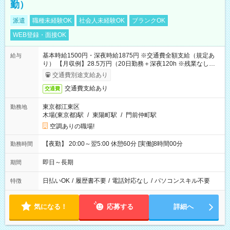
勤）
派遣
職種未経験OK
社会人未経験OK
ブランクOK
WEB登録・面接OK
基本時給1500円・深夜時給1875円 ※交通費全額支給（規定あ
給与
り） 【月収例】28.5万円（20日勤務＋深夜120h ※残業なしの場
合）
交通費別途支給あり
交通費支給あり
交通費
東京都江東区
勤務地
木場(東京都)駅
/
東陽町駅
/
門前仲町駅
空調ありの職場!
【夜勤】 20:00～翌5:00 休憩60分 [実働]8時間00分
勤務時間
即日～長期
期間
日払いOK
/
履歴書不要
/
電話対応なし
/
パソコンスキル不要
特徴
気になる！
応募する
詳細へ