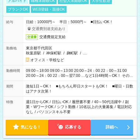
アルバイト
職種未経験OK
社会人未経験OK
大学生歓迎
ブランクOK
WEB登録・面接OK
日給：10000円～ 半日：5000円～ ■日払いOK！
給与
交通費別途支給あり
交通費規定支給
交通費
東京都千代田区
勤務地
秋葉原駅
/
神保町駅
/
麹町駅
/
…
オフィス・学校など
09:00～18:00 09:00～13:00 20:00～24：00 22：00～31:00
勤務時間
20:00～24：00 22：00～翌7:00 …など1日4時間～OK！ その他
シフトもございます！ お気軽にご相談ください！
激短1日～OK！ ■もちろん即日スタートもOK！ ■曜日・日数
期間
はアナタ次第！
週1日からOK
/
日払いOK
/
履歴書不要
/
40～50代活躍中
/
副
特徴
業・WワークOK
/
シフト勤務
/
10名以上の大量募集
/
電話対応
なし
/
パソコンスキル不要
気になる！
応募する
詳細へ