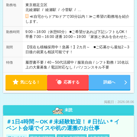
東京都足立区
勤務地
北綾瀬駅
/
綾瀬駅
/
小菅駅
/
…
≪自宅からドアtoドアで30分以内！≫ご希望の勤務地を紹介
します。
9:00～18:00（休憩60分） ■ご希望があれば下記シフトもOK！
勤務時間
早番 7:00～16:00 遅番 10:00～19:00 「家族と休みを合わせた
い」 「余裕を持って夕飯の準備がしたい」 「できれば残業はし
たくない」 など、ご希望を教えてくださいね。 ※Wワーク希望
【現在も積極採用中！急募！】2カ月～ ■ご応募から最短2～3
期間
の方へ 今ご覧のお仕事で希望する勤務時間と、もう1つのお仕事
日後の就業も相談可能です！
の勤務時間。 合計で週40時間を超える場合は応募できません。
履歴書不要
/
40～50代活躍中
/
服装自由
/
シフト勤務
/
10名以
特徴
上の大量募集
/
電話対応なし
/
パソコンスキル不要
気になる！
応募する
詳細へ
掲載日：2026.08.06
未読
＃1日4時間～OK＃未経験歓迎！＃日払い＊イ
ベント会場でイスや机の運搬のお仕事