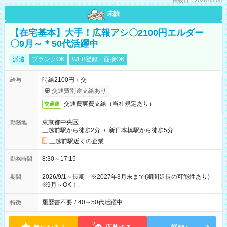
掲載日：2026.08.05
未読
【在宅基本】大手！広報アシ〇2100円エルダー
〇9月～＊50代活躍中
派遣
ブランクOK
WEB登録・面接OK
時給2100円＋交
給与
交通費別途支給あり
交通費実費支給（当社規定あり）
交通費
東京都中央区
勤務地
三越前駅から徒歩2分
/
新日本橋駅から徒歩5分
三越前駅近くの企業
8:30～17:15
勤務時間
2026/9/1～長期 ※2027年3月末まで(期間延長の可能性あり)
期間
※9月～OK！
履歴書不要
/
40～50代活躍中
特徴