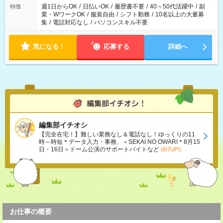
週1日からOK
/
日払いOK
/
履歴書不要
/
40～50代活躍中
/
副
特徴
業・WワークOK
/
服装自由
/
シフト勤務
/
10名以上の大量募
集
/
電話対応なし
/
パソコンスキル不要
気になる！
応募する
詳細へ
編集部イチオシ
【完全在宅！】難しい業務なし＆電話なし！ゆっくりの11
時～時短＊データ入力・事務、＜SEKAI NO OWARI＊8月15
日・16日＞ドーム公演のサポートバイトなど
(8/7UP!)
お仕事の概要