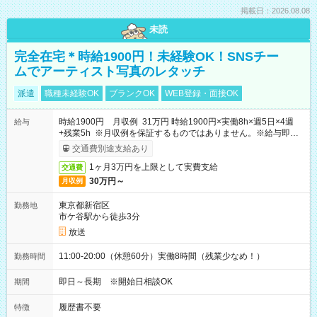
掲載日：2026.08.08
未読
完全在宅＊時給1900円！未経験OK！SNSチー
ムでアーティスト写真のレタッチ
派遣
職種未経験OK
ブランクOK
WEB登録・面接OK
時給1900円 月収例 31万円 時給1900円×実働8h×週5日×4週
給与
+残業5h ※月収例を保証するものではありません。※給与即受
取りサービス利用可（利用条件有）
交通費別途支給あり
1ヶ月3万円を上限として実費支給
交通費
30万円～
月収例
東京都新宿区
勤務地
市ケ谷駅から徒歩3分
放送
11:00-20:00（休憩60分）実働8時間（残業少なめ！）
勤務時間
即日～長期 ※開始日相談OK
期間
履歴書不要
特徴