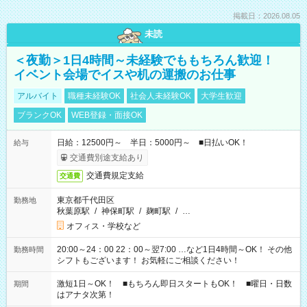
掲載日：2026.08.05
未読
＜夜勤＞1日4時間～未経験でももちろん歓迎！
イベント会場でイスや机の運搬のお仕事
アルバイト
職種未経験OK
社会人未経験OK
大学生歓迎
ブランクOK
WEB登録・面接OK
日給：12500円～ 半日：5000円～ ■日払いOK！
給与
交通費別途支給あり
交通費規定支給
交通費
東京都千代田区
勤務地
秋葉原駅
/
神保町駅
/
麹町駅
/
…
オフィス・学校など
20:00～24：00 22：00～翌7:00 …など1日4時間～OK！ その他
勤務時間
シフトもございます！ お気軽にご相談ください！
激短1日～OK！ ■もちろん即日スタートもOK！ ■曜日・日数
期間
はアナタ次第！