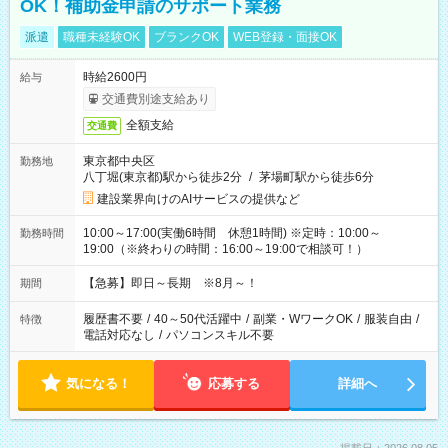
OK！補助金申請のサポート業務
派遣
職種未経験OK
ブランクOK
WEB登録・面接OK
時給2600円
給与
交通費別途支給あり
全額支給
交通費
東京都中央区
勤務地
八丁堀(東京都)駅から徒歩2分
/
茅場町駅から徒歩6分
建設業界向けのAIサービスの提供など
10:00～17:00(実働6時間 休憩1時間) ※定時：10:00～
勤務時間
19:00（※終わりの時間：16:00～19:00で相談可！）
【急募】即日～長期 ※8月～！
期間
履歴書不要
/
40～50代活躍中
/
副業・WワークOK
/
服装自由
/
特徴
電話対応なし
/
パソコンスキル不要
気になる！
応募する
詳細へ