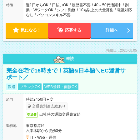
週1日からOK
/
日払いOK
/
履歴書不要
/
40～50代活躍中
/
副
特徴
業・WワークOK
/
シフト勤務
/
10名以上の大量募集
/
電話対応
なし
/
パソコンスキル不要
気になる！
応募する
詳細へ
掲載日：2026.08.05
未読
完全在宅で16時まで！英語&日本語＼EC運営サ
ポート／
派遣
ブランクOK
WEB登録・面接OK
時給2450円＋交
給与
交通費別途支給あり
出社時の通勤交通費支給
交通費
東京都港区
勤務地
六本木駅から徒歩3分
IT・Web・通信