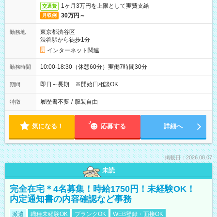
1ヶ月3万円を上限として実費支給
交通費
30万円～
月収例
東京都渋谷区
勤務地
渋谷駅から徒歩1分
インターネット関連
10:00-18:30（休憩60分）実働7時間30分
勤務時間
即日～長期 ※開始日相談OK
期間
履歴書不要
/
服装自由
特徴
気になる！
応募する
詳細へ
掲載日：2026.08.07
未読
完全在宅＊4名募集！時給1750円！未経験OK！
内定通知書の内容確認など事務
派遣
職種未経験OK
ブランクOK
WEB登録・面接OK