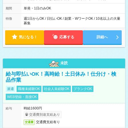
～21：00
単発・1日のみOK
期間
週1日からOK / 日払いOK / 副業・WワークOK / 10名以上の大量
特徴
募集
気になる！
応募する
詳細へ
未読
給与即払いOK！高時給！土日休み！仕分け・検
品作業
派遣
職種未経験OK
社会人未経験OK
ブランクOK
WEB登録・面接OK
時給1600円
給与
交通費別途支給あり
交通費支給有り
交通費