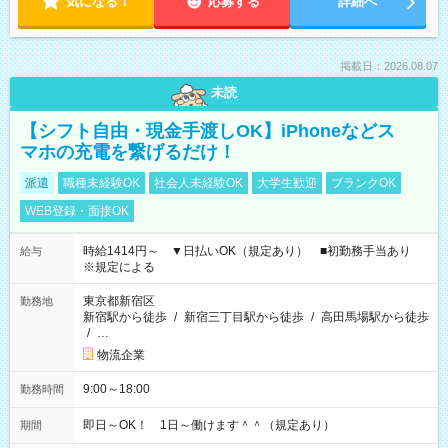
気になる！
応募する
詳細へ
掲載日：2026.08.07
未読
【シフト自由・現金手渡しOK】iPhoneなどス
マホの充電を繋げるだけ！
派遣
職種未経験OK
社会人未経験OK
大学生歓迎
ブランクOK
WEB登録・面接OK
時給1414円～ ▼日払いOK（規定あり） ■初勤務手当あり
給与
※規定による
東京都新宿区
勤務地
新宿駅から徒歩
/
新宿三丁目駅から徒歩
/
高田馬場駅から徒歩
/
…
物流企業
9:00～18:00
勤務時間
即日～OK！ 1日～働けます＾＾（規定あり）
期間