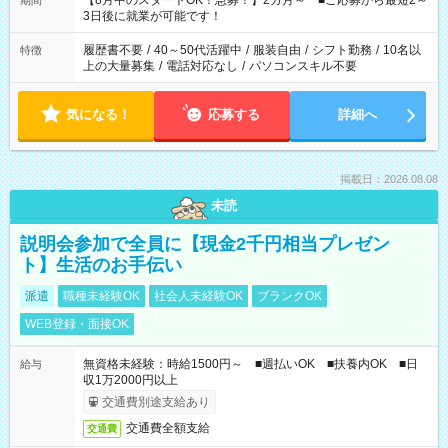
【8月中のスタートOK！急募！】2カ月～ ■ご応募から最短2～
期間
ね。 ※Wワーク希望の方へ 今ご覧のお仕事で希望する勤務時間
3日後に就業が可能です！
と、もう1つのお仕事の勤務時間。 合計で週40時間を超える場
合は応募できません。
履歴書不要
/
40～50代活躍中
/
服装自由
/
シフト勤務
/
10名以
特徴
上の大量募集
/
電話対応なし
/
パソコンスキル不要
気になる！
応募する
詳細へ
掲載日：2026.08.08
未読
説明会参加で全員に【現金2千円相当プレゼン
ト】生活のお手伝い
派遣
職種未経験OK
社会人未経験OK
ブランクOK
WEB登録・面接OK
無資格未経験：時給1500円～ ■週払いOK ■扶養内OK ■日
給与
収1万2000円以上
交通費別途支給あり
交通費全額支給
交通費