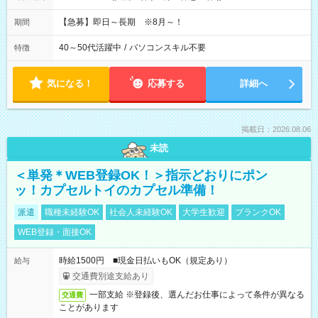
【急募】即日～長期 ※8月～！
期間
40～50代活躍中
/
パソコンスキル不要
特徴
気になる！
応募する
詳細へ
掲載日：2026.08.06
未読
＜単発＊WEB登録OK！＞指示どおりにポン
ッ！カプセルトイのカプセル準備！
派遣
職種未経験OK
社会人未経験OK
大学生歓迎
ブランクOK
WEB登録・面接OK
時給1500円 ■現金日払いもOK（規定あり）
給与
交通費別途支給あり
一部支給 ※登録後、選んだお仕事によって条件が異なる
交通費
ことがあります