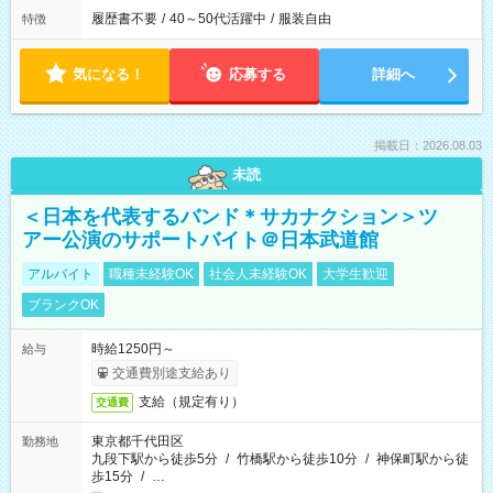
履歴書不要
/
40～50代活躍中
/
服装自由
特徴
気になる！
応募する
詳細へ
掲載日：2026.08.03
未読
＜日本を代表するバンド＊サカナクション＞ツ
アー公演のサポートバイト＠日本武道館
アルバイト
職種未経験OK
社会人未経験OK
大学生歓迎
ブランクOK
時給1250円～
給与
交通費別途支給あり
支給（規定有り）
交通費
東京都千代田区
勤務地
九段下駅から徒歩5分
/
竹橋駅から徒歩10分
/
神保町駅から徒
歩15分
/
…