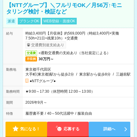
【NTTグループ】＼フルリモOK／月56万↑モニ
タリング検討・検証など
派遣
ブランクOK
WEB登録・面接OK
時給3,400円【月収例】約569,000円（時給3,400円×実働
給与
7.50h×21日+残業10h）+交通費
交通費別途支給あり
○通勤交通費の支給あり（当社規定による）
交通費
30万円～
月収例
東京都千代田区
勤務地
大手町(東京都)駅から徒歩2分
/
東京駅から徒歩8分
/
三越前駅
●NTTグループ●
★9:00～17:30（休憩時間 12:00～13:00）
勤務時間
2026年9月～
期間
履歴書不要
/
40～50代活躍中
/
服装自由
特徴
気になる！
応募する
詳細へ