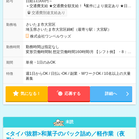
日給13,000円～
給与
＋交通費支給 ★交通費全額支給！ ┗案件により規定あり ★日払
いOK！（規定あり） ┗働いたその日に現金GET♪ お仕事後はコ
交通費別途支給あり
ンビニATMから 日払い分を引き落とせます！ 【試用期間】試
用期間なし
さいたま市大宮区
勤務地
埼玉県さいたま市大宮区錦町（最寄り駅：大宮駅）
株式会社ワンベルウッズ
勤務時間は指定なし
勤務時間
変形労働時間制 想定労働時間160時間/月 【シフト例】 ・8：00
～21：00
単発・1日のみOK
期間
週1日からOK / 日払いOK / 副業・WワークOK / 10名以上の大量
特徴
募集
気になる！
応募する
詳細へ
未読
<タイパ抜群>和菓子のパック詰め／軽作業（夜