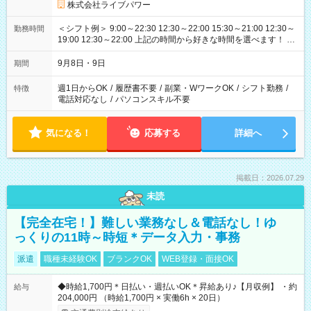
株式会社ライブパワー
＜シフト例＞ 9:00～22:30 12:30～22:00 15:30～21:00 12:30～
勤務時間
19:00 12:30～22:00 上記の時間から好きな時間を選べます！ ※
時間は変更となる可能性があります
9月8日・9日
期間
週1日からOK
/
履歴書不要
/
副業・WワークOK
/
シフト勤務
/
特徴
電話対応なし
/
パソコンスキル不要
気になる！
応募する
詳細へ
掲載日：2026.07.29
未読
【完全在宅！】難しい業務なし＆電話なし！ゆ
っくりの11時～時短＊データ入力・事務
派遣
職種未経験OK
ブランクOK
WEB登録・面接OK
◆時給1,700円＊日払い・週払いOK＊昇給あり♪【月収例】 ・約
給与
204,000円 （時給1,700円 × 実働6h × 20日）