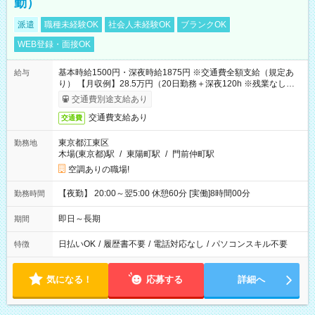
勤）
派遣
職種未経験OK
社会人未経験OK
ブランクOK
WEB登録・面接OK
基本時給1500円・深夜時給1875円 ※交通費全額支給（規定あ
給与
り） 【月収例】28.5万円（20日勤務＋深夜120h ※残業なしの場
合）
交通費別途支給あり
交通費支給あり
交通費
東京都江東区
勤務地
木場(東京都)駅
/
東陽町駅
/
門前仲町駅
空調ありの職場!
【夜勤】 20:00～翌5:00 休憩60分 [実働]8時間00分
勤務時間
即日～長期
期間
日払いOK
/
履歴書不要
/
電話対応なし
/
パソコンスキル不要
特徴
気になる！
応募する
詳細へ