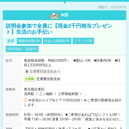
掲載日：2026.08.06
未読
説明会参加で全員に【現金2千円相当プレゼン
ト】生活のお手伝い
派遣
職種未経験OK
社会人未経験OK
ブランクOK
WEB登録・面接OK
無資格未経験：時給1500円～ ■週払いOK ■扶養内OK ■日
給与
収1万2000円以上
交通費別途支給あり
交通費全額支給
交通費
東京都台東区
勤務地
浅草駅
/
三ノ輪駅
/
上野御徒町駅
/
…
≪自宅からドアtoドアで30分以内！≫ご希望の勤務地を紹介
します。
9:00～18:00（休憩60分） ■ご希望があれば下記シフトもOK！
勤務時間
早番 7:00～16:00 遅番 10:00～19:00 「家族と休みを合わせた
い」 「余裕を持って夕飯の準備がしたい」 「できれば残業はし
たくない」 など、ご希望を教えてくださいね。 ※Wワーク希望