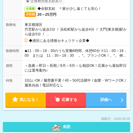
交通費別途支給あり
◆全額支給 ＊家が少し遠くても安心！
交通費
20～25万円
月収例
東京都港区
勤務地
竹芝駅から徒歩2分
/
浜松町駅から徒歩4分
/
大門(東京都)駅か
ら徒歩5分
/
…
◆港区にある情報セキュリティ企業◆
◆11：00～18：30のうち実働6時間、休憩60分 ※11：00～18：
勤務時間
00 または 11：30～18：30 。*。ブランクOK！。*。 例え
ば前職が、 在宅/財団法人/事務/コールセンター/受付/販売/カフェ
スタッフ スイーツ販売/ホテルフロント/化粧品販売/など 様々な
＜急募＞即日～長期／8月～9月～も相談OK！応募から最短即日
期間
業界から入社して活躍されています♪
には選考案内♪
日払いOK
/
履歴書不要
/
40～50代活躍中
/
副業・WワークOK
/
特徴
服装自由
/
電話対応なし
気になる！
応募する
詳細へ
掲載日：2026.08.05
未読