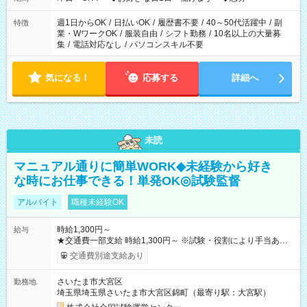
週1日からOK
/
日払いOK
/
履歴書不要
/
40～50代活躍中
/
副
特徴
業・WワークOK
/
服装自由
/
シフト勤務
/
10名以上の大量募
集
/
電話対応なし
/
パソコンスキル不要
気になる！
応募する
詳細へ
未読
マニュアル通りに簡単WORK◆未経験から好き
な時にお仕事できる！単発OK◎試験監督
アルバイト
職種未経験OK
時給1,300円～
給与
★交通費一部支給 時給1,300円～ ※試験・役割により手当あり
※勤務回数により昇給あり 【即給（前払い）オプションあ
交通費別途支給あり
り！】 希望される場合、勤務から1週間ほどで給与の一部を受け
取れます。 ※手数料418円がかかります。 【過去試験日の収入
さいたま市大宮区
勤務地
例】 ・河合塾模擬試験 8:30～17:30（休憩1時間） 時給1,300円
埼玉県埼玉県さいたま市大宮区錦町（最寄り駅：大宮駅）
×8時間＝日収10,400円＋交通費 ※当日の役割により時給＋100
円の場合あり ・国家試験 7:00～13:30（休憩なし） 時給1,300