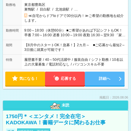
東京都豊島区
勤務地
巣鴨駅
/
目白駅
/
北池袋駅
/
…
≪自宅からドアtoドアで30分以内！≫ご希望の勤務地を紹介
します。
9:00～18:00（休憩60分） ■ご希望があれば下記シフトもOK！
勤務時間
早番 7:00～16:00 遅番 10:00～19:00 夜勤 16:30～翌9:30 「家族
と休みを合わせたい」 「余裕を持って夕飯の準備がしたい」
「できれば残業はしたくない」 など、ご希望を教えてください
【8月中のスタートOK！急募！】2カ月～ ■ご応募から最短2～
期間
ね。 ※Wワーク希望の方へ 今ご覧のお仕事で希望する勤務時間
3日後に就業が可能です！
と、もう1つのお仕事の勤務時間。 合計で週40時間を超える場
合は応募できません。
履歴書不要
/
40～50代活躍中
/
服装自由
/
シフト勤務
/
10名以
特徴
上の大量募集
/
電話対応なし
/
パソコンスキル不要
気になる！
応募する
詳細へ
掲載日：2026.08.06
未読
1750円＊＜エンタメ！完全在宅＞
KADOKAWA！書籍データに関わるお仕事