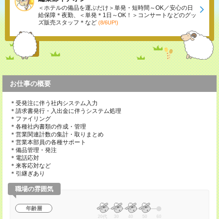
＜ホテルの備品を運ぶだけ＞単発・短時間～OK／安心の日
給保障＊夜勤、＜単発＊1日～OK！＞コンサートなどのグッ
ズ販売スタッフ＊など
(8/6UP!)
お仕事の概要
＊受発注に伴う社内システム入力
＊請求書発行・入出金に伴うシステム処理
＊ファイリング
＊各種社内書類の作成・管理
＊営業関連計数の集計・取りまとめ
＊営業本部員の各種サポート
＊備品管理・発注
＊電話応対
＊来客応対など
＊引継ぎあり
職場の雰囲気
年齢層
20代
30
40
50
60