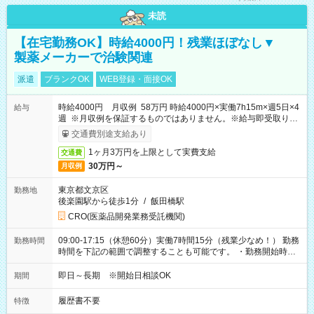
未読
【在宅勤務OK】時給4000円！残業ほぼなし▼
製薬メーカーで治験関連
派遣
ブランクOK
WEB登録・面接OK
時給4000円 月収例 58万円 時給4000円×実働7h15m×週5日×4
給与
週 ※月収例を保証するものではありません。※給与即受取りサ
ービス利用可（利用条件有）
交通費別途支給あり
1ヶ月3万円を上限として実費支給
交通費
30万円～
月収例
東京都文京区
勤務地
後楽園駅から徒歩1分
/
飯田橋駅
CRO(医薬品開発業務受託機関)
09:00-17:15（休憩60分）実働7時間15分（残業少なめ！） 勤務
勤務時間
時間を下記の範囲で調整することも可能です。 ・勤務開始時
間 09:00～10:00 ・勤務終了時間 16:00～17:15 ・実働
05:00～07:15
即日～長期 ※開始日相談OK
期間
履歴書不要
特徴