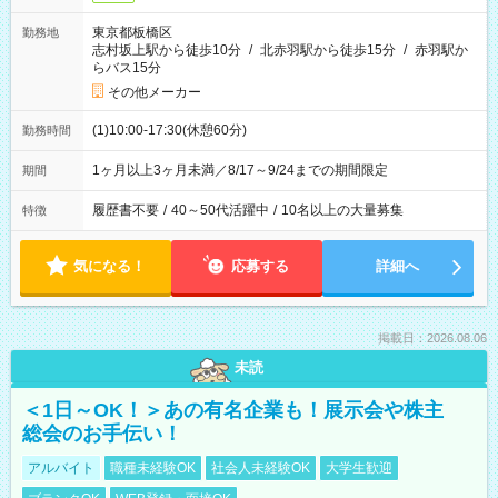
東京都板橋区
勤務地
志村坂上駅から徒歩10分
/
北赤羽駅から徒歩15分
/
赤羽駅か
らバス15分
その他メーカー
(1)10:00-17:30(休憩60分)
勤務時間
1ヶ月以上3ヶ月未満／8/17～9/24までの期間限定
期間
履歴書不要
/
40～50代活躍中
/
10名以上の大量募集
特徴
気になる！
応募する
詳細へ
掲載日：2026.08.06
未読
＜1日～OK！＞あの有名企業も！展示会や株主
総会のお手伝い！
アルバイト
職種未経験OK
社会人未経験OK
大学生歓迎