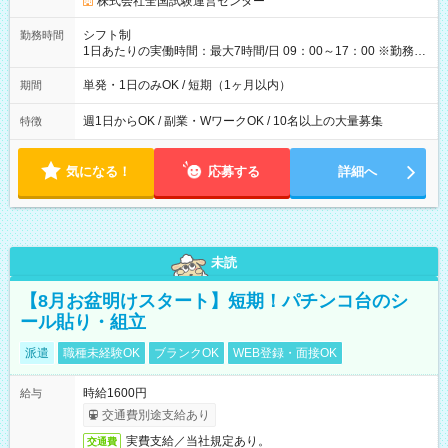
株式会社全国試験運営センター
円（役割手当＋100円）×6時間＝日収8,400円＋交通費 【試用期
間】試用期間なし
シフト制
勤務時間
1日あたりの実働時間：最大7時間/日 09：00～17：00 ※勤務時
間は 試験により異なります。
単発・1日のみOK / 短期（1ヶ月以内）
期間
週1日からOK / 副業・WワークOK / 10名以上の大量募集
特徴
気になる！
応募する
詳細へ
未読
【8月お盆明けスタート】短期！パチンコ台のシ
ール貼り・組立
派遣
職種未経験OK
ブランクOK
WEB登録・面接OK
時給1600円
給与
交通費別途支給あり
実費支給／当社規定あり。
交通費