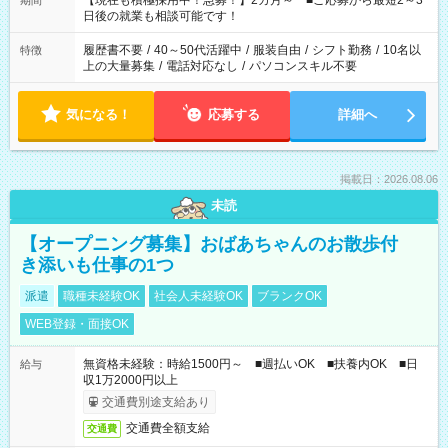
【現在も積極採用中！急募！】2カ月～ ■ご応募から最短2～3
期間
の方へ 今ご覧のお仕事で希望する勤務時間と、もう1つのお仕事
日後の就業も相談可能です！
の勤務時間。 合計で週40時間を超える場合は応募できません。
履歴書不要
/
40～50代活躍中
/
服装自由
/
シフト勤務
/
10名以
特徴
上の大量募集
/
電話対応なし
/
パソコンスキル不要
気になる！
応募する
詳細へ
掲載日：2026.08.06
未読
【オープニング募集】おばあちゃんのお散歩付
き添いも仕事の1つ
派遣
職種未経験OK
社会人未経験OK
ブランクOK
WEB登録・面接OK
無資格未経験：時給1500円～ ■週払いOK ■扶養内OK ■日
給与
収1万2000円以上
交通費別途支給あり
交通費全額支給
交通費