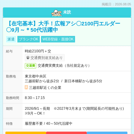
掲載日：2026.08.05
未読
【在宅基本】大手！広報アシ〇2100円エルダー
〇9月～＊50代活躍中
派遣
ブランクOK
WEB登録・面接OK
時給2100円＋交
給与
交通費別途支給あり
交通費実費支給（当社規定あり）
交通費
東京都中央区
勤務地
三越前駅から徒歩2分
/
新日本橋駅から徒歩5分
三越前駅近くの企業
8:30～17:15
勤務時間
2026/9/1～長期 ※2027年3月末まで(期間延長の可能性あり)
期間
※9月～OK！
履歴書不要
/
40～50代活躍中
特徴