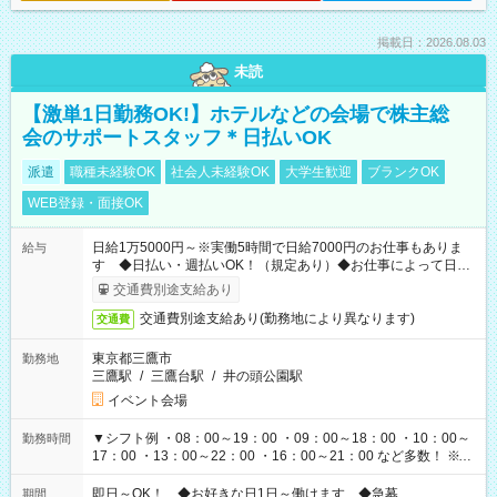
掲載日：2026.08.03
未読
【激単1日勤務OK!】ホテルなどの会場で株主総
会のサポートスタッフ＊日払いOK
派遣
職種未経験OK
社会人未経験OK
大学生歓迎
ブランクOK
WEB登録・面接OK
日給1万5000円～※実働5時間で日給7000円のお仕事もありま
給与
す ◆日払い・週払いOK！（規定あり）◆お仕事によって日給
も異なります
交通費別途支給あり
交通費別途支給あり(勤務地により異なります)
交通費
東京都三鷹市
勤務地
三鷹駅
/
三鷹台駅
/
井の頭公園駅
イベント会場
▼シフト例 ・08：00～19：00 ・09：00～18：00 ・10：00～
勤務時間
17：00 ・13：00～22：00 ・16：00～21：00 など多数！ ※お
仕事により勤務時間が異なります
即日～OK！ ◆お好きな日1日～働けます ◆急募
期間