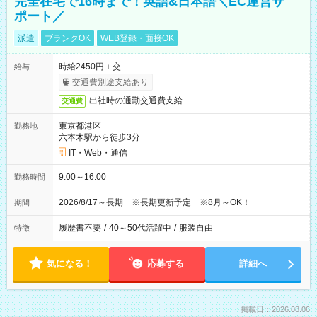
完全在宅で16時まで！英語&日本語＼EC運営サ
ポート／
派遣
ブランクOK
WEB登録・面接OK
時給2450円＋交
給与
交通費別途支給あり
出社時の通勤交通費支給
交通費
東京都港区
勤務地
六本木駅から徒歩3分
IT・Web・通信
9:00～16:00
勤務時間
2026/8/17～長期 ※長期更新予定 ※8月～OK！
期間
履歴書不要
/
40～50代活躍中
/
服装自由
特徴
気になる！
応募する
詳細へ
掲載日：2026.08.06