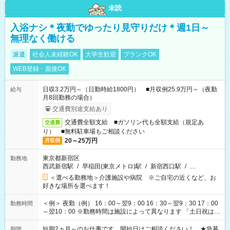
未読
入浴ナシ＊夜勤でゆったり見守りだけ＊週1日～
無理なく働ける
派遣
社会人未経験OK
大学生歓迎
ブランクOK
WEB登録・面接OK
日収3.2万円～（日勤時給1800円） ■月収例25.9万円～（夜勤
給与
月8回勤務の場合）
交通費別途支給あり
交通費全額支給 ■ガソリン代も全額支給（規定あ
交通費
り） ■無料駐車場もご相談ください
20～25万円
月収例
東京都新宿区
勤務地
西武新宿駅
/
早稲田(東京メトロ)駅
/
新宿西口駅
/
…
＜選べる勤務地＞介護施設や病院 ※ご自宅の近くなど、お
好きな場所を選べます！
＜例＞ 夜勤（例） 16：00～翌9：00 16：30～翌9：30 17：00
勤務時間
～翌10：00 ※勤務時間は施設によって異なります 「土日祝は休
みたい」 「しっかり稼ぎたい」 「もう少し遅い時間から始めた
い」など ご希望にあったお仕事をご案内いたします。 ※未経験
短期2ヵ月～のお仕事です。開始日はご相談ください！ ★急募
期間