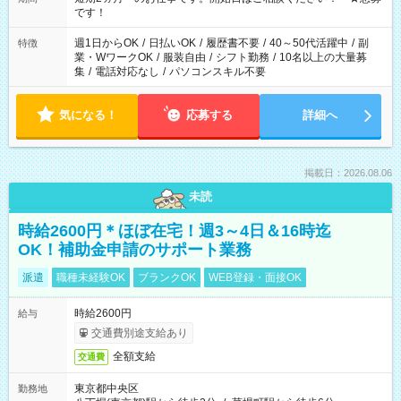
の方の場合は1～2ヶ月間は日中での仕事を経験いただき、 お
です！
仕事に慣れてからの夜勤になります。 ★家庭の都合でお休みが
必要な場合も遠慮なくご相談ください。
週1日からOK
/
日払いOK
/
履歴書不要
/
40～50代活躍中
/
副
特徴
業・WワークOK
/
服装自由
/
シフト勤務
/
10名以上の大量募
集
/
電話対応なし
/
パソコンスキル不要
気になる！
応募する
詳細へ
掲載日：2026.08.06
未読
時給2600円＊ほぼ在宅！週3～4日＆16時迄
OK！補助金申請のサポート業務
派遣
職種未経験OK
ブランクOK
WEB登録・面接OK
時給2600円
給与
交通費別途支給あり
全額支給
交通費
東京都中央区
勤務地