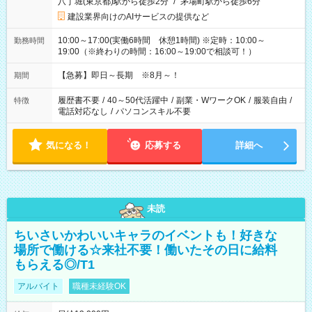
八丁堀(東京都)駅から徒歩2分
/
茅場町駅から徒歩6分
建設業界向けのAIサービスの提供など
10:00～17:00(実働6時間 休憩1時間) ※定時：10:00～
勤務時間
19:00（※終わりの時間：16:00～19:00で相談可！）
【急募】即日～長期 ※8月～！
期間
履歴書不要
/
40～50代活躍中
/
副業・WワークOK
/
服装自由
/
特徴
電話対応なし
/
パソコンスキル不要
気になる！
応募する
詳細へ
未読
ちいさいかわいいキャラのイベントも！好きな
場所で働ける☆来社不要！働いたその日に給料
もらえる◎/T1
アルバイト
職種未経験OK