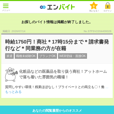
0
メニュー
気になる！
ログイン
お探しのバイト情報は掲載が終了しました。
掲載日 :2026
/
07
/
14
No.STFSV2204409326
時給1750円！商社＊17時15分まで＊請求書発
行など＊同業務の方が在籍
派遣
職種未経験OK
ブランクOK
WEB登録・面接OK
化粧品などの医薬品を取り扱う商社！アットホーム
で落ち着いた雰囲気の職場！
質問しやすい環境！残業ほぼなし！プライベートとの両立も〇！働
...
もっとみる
あなたの閲覧履歴からのオススメ