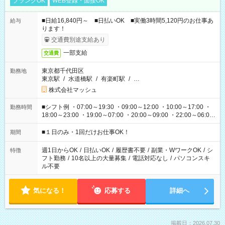
ブランクOK
WEB登録・面接OK
■日給16,840円～ ■日払いOK ■実働3時間5,120円のお仕事あ
給与
ります！
交通費別途支給あり
一部支給
交通費
東京都千代田区
勤務地
東京駅
/
水道橋駅
/
有楽町駅
/
…
株式会社マッシュ
■シフト例 ・07:00～19:30 ・09:00～12:00 ・10:00～17:00 ・
勤務時間
18:00～23:00 ・19:00～07:00 ・20:00～09:00 ・22:00～06:00
etc ★最短で3時間で5,120円のお仕事から 15時間で2万円近く稼
げるお仕事も！ ご希望のお時間に合わせてご紹介！ ※シフトは
■１日のみ・1回だけお仕事OK！
期間
現場によって異なります。 ※勿論、休憩時間はあるのでご安心
ください！
週1日からOK
/
日払いOK
/
履歴書不要
/
副業・WワークOK
/
シ
特徴
フト勤務
/
10名以上の大量募集
/
電話対応なし
/
パソコンスキ
ル不要
気になる！
応募する
詳細へ
掲載日：2026.07.30