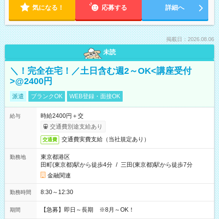
気になる！
応募する
詳細へ
掲載日：2026.08.06
未読
＼！完全在宅！／土日含む週2～OK<講座受付
>@2400円
派遣
ブランクOK
WEB登録・面接OK
時給2400円＋交
給与
交通費別途支給あり
交通費実費支給（当社規定あり）
交通費
東京都港区
勤務地
田町(東京都)駅から徒歩4分
/
三田(東京都)駅から徒歩7分
金融関連
8:30～12:30
勤務時間
【急募】即日～長期 ※8月～OK！
期間