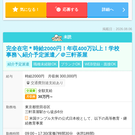
気になる！
応募する
詳細へ
掲載日：2026.08.06
未読
完全在宅＊時給2000円！年収400万以上！学校
事務＼紹介予定派遣／＠三軒茶屋
紹介予定派遣
職種未経験OK
ブランクOK
WEB登録・面接OK
時給2000円 月収例 300,000円
給与
交通費別途支給あり
全額支給
交通費
30万円～
月収例
東京都世田谷区
勤務地
三軒茶屋駅から徒歩6分
米国テンプル大学の公式日本校として、以下の高等教育・継
続教育事業
09:00～17:30(実働7時間30分 休憩1時間)
勤務時間