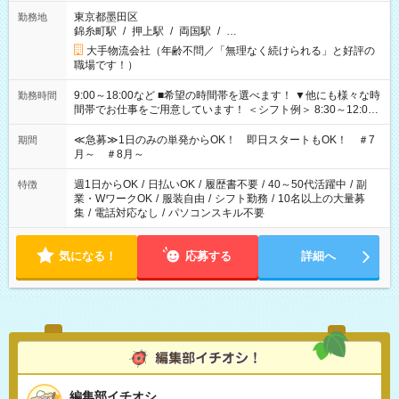
東京都墨田区
勤務地
錦糸町駅
/
押上駅
/
両国駅
/
…
大手物流会社（年齢不問／「無理なく続けられる」と好評の
職場です！）
9:00～18:00など ■希望の時間帯を選べます！ ▼他にも様々な時
勤務時間
間帯でお仕事をご用意しています！ ＜シフト例＞ 8:30～12:00
17:00～22:00 13:00～22:00 22:00～翌6:00 など
≪急募≫1日のみの単発からOK！ 即日スタートもOK！ ＃7
期間
月～ ＃8月～
週1日からOK
/
日払いOK
/
履歴書不要
/
40～50代活躍中
/
副
特徴
業・WワークOK
/
服装自由
/
シフト勤務
/
10名以上の大量募
集
/
電話対応なし
/
パソコンスキル不要
気になる！
応募する
詳細へ
編集部イチオシ