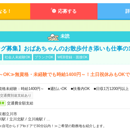
なる！
応募する
詳
未読
グ募集】おばあちゃんのお散歩付き添いも仕事の
K
社会人未経験OK
ブランクOK
WEB登録・面接OK
～OK≫無資格・未経験でも時給1400円～！土日祝休みもOK
資格未経験：時給1400円～ ■週払いOK ■扶養内OK ■日収1万1200円以上
交通費別途支給あり
交通費全額支給
通費
京都立川市
川駅
/
立川北駅
/
立川南駅
/
…
≪自宅からドアtoドアで30分以内！≫ご希望の勤務地を紹介します。