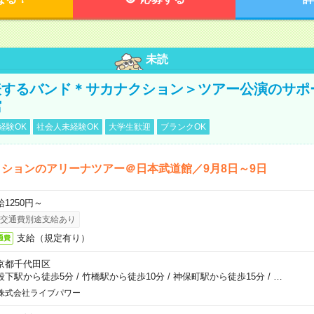
未読
表するバンド＊サカナクション＞ツアー公演のサポ
館
経験OK
社会人未経験OK
大学生歓迎
ブランクOK
ションのアリーナツアー＠日本武道館／9月8日～9日
給1250円～
交通費別途支給あり
支給（規定有り）
通費
京都千代田区
段下駅から徒歩5分
/
竹橋駅から徒歩10分
/
神保町駅から徒歩15分
/
…
株式会社ライブパワー