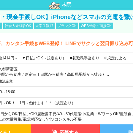
未読
・現金手渡しOK】iPhoneなどスマホの充電を繋
K
社会人未経験OK
大学生歓迎
ブランクOK
WEB登録・面接OK
、カンタン手続きWEB登録！ LINEでサクッと翌日振り込み
給1414円～ ▼日払いOK（規定あり） ■初勤務手当あり ※規定による
京都新宿区
宿駅から徒歩
/
新宿三丁目駅から徒歩
/
高田馬場駅から徒歩
/
…
物流企業
00～18:00
日～OK！ 1日～働けます＾＾（規定あり）
1日からOK
/
日払いOK
/
履歴書不要
/
40～50代活躍中
/
副業・WワークOK
/
服装自
上の大量募集
/
電話対応なし
/
パソコンスキル不要
なる！
応募する
詳