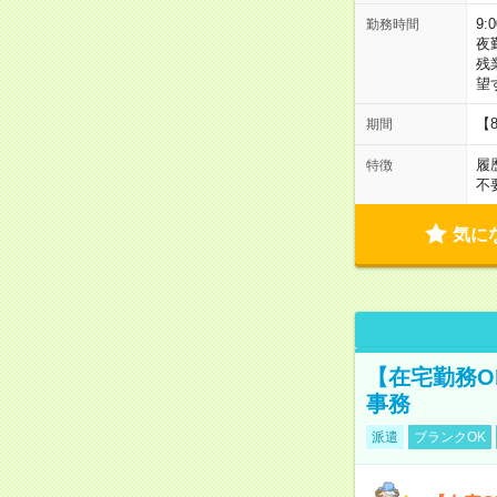
9:
勤務時間
夜
残
望
【
期間
履
特徴
不
気に
【在宅勤務O
事務
派遣
ブランクOK