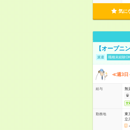
気に
【オープニン
派遣
職種未経験O
≪週3日
無
給与
交
東
勤務地
立