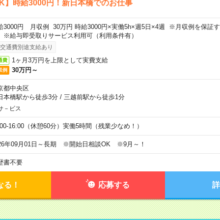
K】時給3000円！新日本橋でのお仕事
給3000円 月収例 30万円 時給3000円×実働5h×週5日×4週 ※月収例を保
。※給与即受取りサービス利用可（利用条件有）
交通費別途支給あり
1ヶ月3万円を上限として実費支給
通費
30万円～
収例
京都中央区
日本橋駅から徒歩3分
/
三越前駅から徒歩1分
サ－ビス
0:00-16:00（休憩60分）実働5時間（残業少なめ！）
026年09月01日～長期 ※開始日相談OK ※9月～！
歴書不要
なる！
応募する
詳