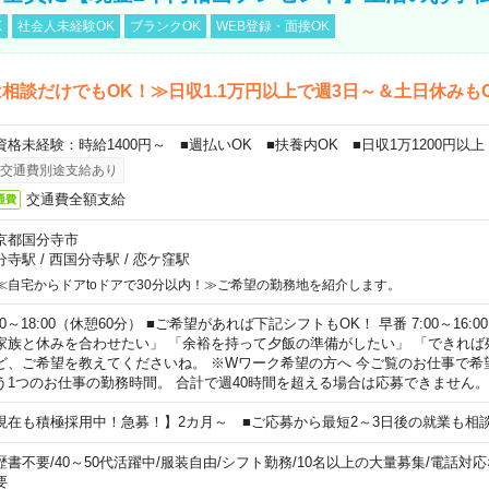
K
社会人未経験OK
ブランクOK
WEB登録・面接OK
相談だけでもOK！≫日収1.1万円以上で週3日～＆土日休みも
資格未経験：時給1400円～ ■週払いOK ■扶養内OK ■日収1万1200円以上
交通費別途支給あり
交通費全額支給
通費
京都国分寺市
分寺駅
/
西国分寺駅
/
恋ケ窪駅
≪自宅からドアtoドアで30分以内！≫ご希望の勤務地を紹介します。
00～18:00（休憩60分） ■ご希望があれば下記シフトもOK！ 早番 7:00～16:00 遅
家族と休みを合わせたい」 「余裕を持って夕飯の準備がしたい」 「できれば
ど、ご希望を教えてくださいね。 ※Wワーク希望の方へ 今ご覧のお仕事で希
う1つのお仕事の勤務時間。 合計で週40時間を超える場合は応募できません。
現在も積極採用中！急募！】2カ月～ ■ご応募から最短2～3日後の就業も相
歴書不要
/
40～50代活躍中
/
服装自由
/
シフト勤務
/
10名以上の大量募集
/
電話対応
要