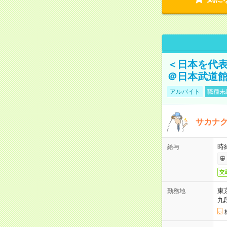
＜日本を代
＠日本武道
アルバイト
職種未
サカナク
時
給与
交
東
勤務地
九