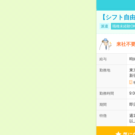
【シフト自由
派遣
職種未経験O
来社不要
時
給与
東
勤務地
新
9:
勤務時間
即
期間
週
特徴
以
気に