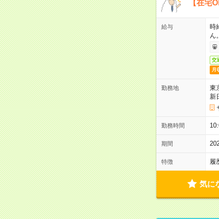
【在宅O
時
給与
ん
交
月
東
勤務地
新
1
勤務時間
2
期間
履
特徴
気に