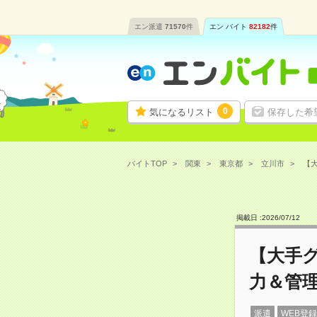
エン派遣
71570
件
エン バイト
82182
件
0
気になるリスト
保存した希
バイトTOP
関東
東京都
立川市
【大
掲載日 :
2026
/
07
/
12
【大手
力＆管
派遣
WEB登