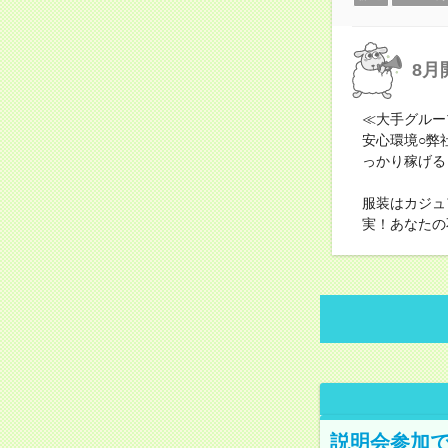
8月
≪大手グルー
安心環境○弊
っかり稼げる
服装はカジュ
実！あなたの
説明会参加で