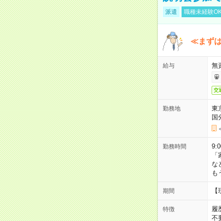
派遣
職種未経験O
≪まずは
無
給与
交
東
勤務地
国
9:
勤務時間
「
な
も
【
期間
履
特徴
不