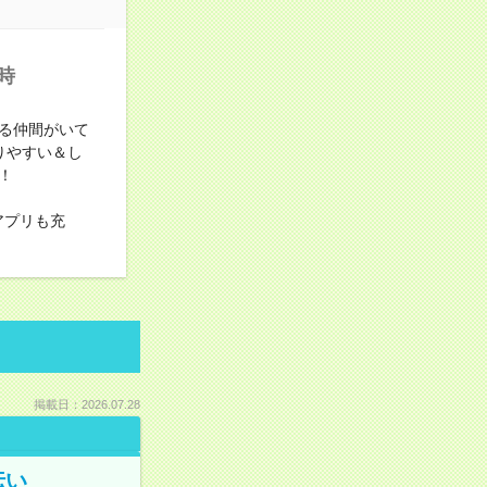
時
る仲間がいて
りやすい＆し
！
アプリも充
掲載日：2026.07.28
伝い