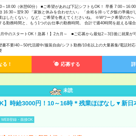
00～18:00（休憩60分） ■ご希望があれば下記シフトもOK！ 早番 7:00～16:00 遅
勤 16:30～翌9:30 「家族と休みを合わせたい」 「余裕を持って夕飯の準備
業はしたくない」 など、ご希望を教えてくださいね。 ※Wワーク希望の方へ
する勤務時間と、もう1つのお仕事の勤務時間。 合計で週40時間を超える場
8月中のスタートOK！急募！】2カ月～ ■ご応募から最短2～3日後に就業が
歴書不要
/
40～50代活躍中
/
服装自由
/
シフト勤務
/
10名以上の大量募集
/
電話対応
要
なる！
応募する
詳
未読
K】時給3000円！10～16時＊残業ほぼなし▼新
WEB登録・面接OK