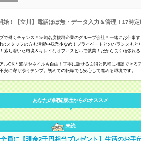
開始！【立川】電話ほぼ無・データ入力＆管理！17時定
プで働くチャンス＊≫知名度抜群企業のグループ会社＊一緒にお仕事す
社のスタッフの方も活躍中残業少なめ！プライベートとのバランスもと
！落ち着いた環境＆キレイなオフィスビルで就業！だから長く頑張れる
アルOK＊髪型やネイルも自由！丁寧に話せる面談と気軽に相談できる
不安に寄り添うテンプ。初めての転職でも安心して進める環境です。
あなたの閲覧履歴からのオススメ
未読
全員に【現金2千円相当プレゼント】生活のお手