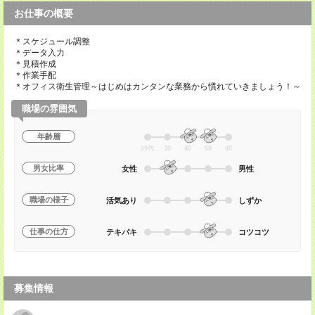
お仕事の概要
＊スケジュール調整
＊データ入力
＊見積作成
＊作業手配
＊オフィス衛生管理～はじめはカンタンな業務から慣れていきましょう！～
職場の雰囲気
年齢層
20代
30
40
50
60
男女比率
女性
男性
職場の様子
活気あり
しずか
仕事の仕方
テキパキ
コツコツ
募集情報