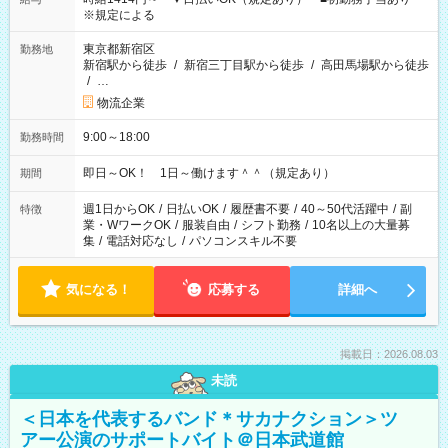
※規定による
東京都新宿区
勤務地
新宿駅から徒歩
/
新宿三丁目駅から徒歩
/
高田馬場駅から徒歩
/
…
物流企業
9:00～18:00
勤務時間
即日～OK！ 1日～働けます＾＾（規定あり）
期間
週1日からOK
/
日払いOK
/
履歴書不要
/
40～50代活躍中
/
副
特徴
業・WワークOK
/
服装自由
/
シフト勤務
/
10名以上の大量募
集
/
電話対応なし
/
パソコンスキル不要
気になる！
応募する
詳細へ
掲載日：2026.08.03
未読
＜日本を代表するバンド＊サカナクション＞ツ
アー公演のサポートバイト＠日本武道館