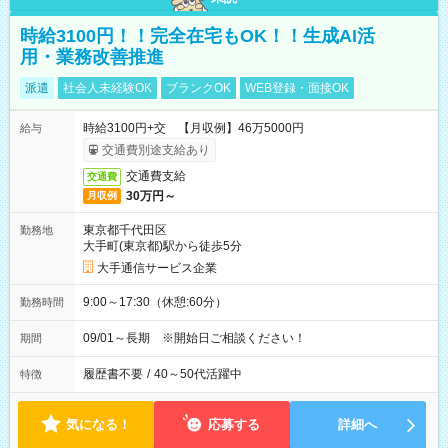
時給3100円！！完全在宅もOK！！生成AI活
用・業務改善推進
派遣
社会人未経験OK
ブランクOK
WEB登録・面接OK
時給3100円+交 【月収例】46万5000円
給与
交通費別途支給あり
交通費支給
交通費
30万円～
月収例
東京都千代田区
勤務地
大手町(東京都)駅から徒歩5分
大手通信サービス企業
9:00～17:30（休憩:60分）
勤務時間
09/01～長期 ※開始日ご相談ください！
期間
履歴書不要
/
40～50代活躍中
特徴
気になる！
応募する
詳細へ