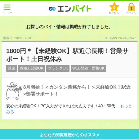
0
メニュー
気になる！
ログイン
お探しのバイト情報は掲載が終了しました。
掲載日 :2026
/
07
/
19
No.TMPE26-0492947
1800円＊【未経験OK】駅近〇長期！営業サ
ポート！土日祝休み
派遣
職種未経験OK
ブランクOK
WEB登録・面接OK
8月開始！＜カンタン業務から！＞未経験OK！駅近
×部署サポート！
安心の未経験OK！PC入力ができれば大丈夫です！40・50代
...もっと
みる
あなたの閲覧履歴からのオススメ