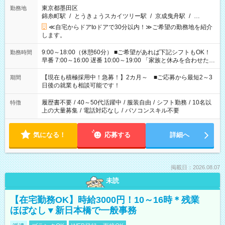
東京都墨田区
勤務地
錦糸町駅
/
とうきょうスカイツリー駅
/
京成曳舟駅
/
…
≪自宅からドアtoドアで30分以内！≫ご希望の勤務地を紹介
します。
9:00～18:00（休憩60分） ■ご希望があれば下記シフトもOK！
勤務時間
早番 7:00～16:00 遅番 10:00～19:00 「家族と休みを合わせた
い」 「余裕を持って夕飯の準備がしたい」 「できれば残業はし
たくない」 など、ご希望を教えてくださいね。 ※Wワーク希望
【現在も積極採用中！急募！】2カ月～ ■ご応募から最短2～3
期間
の方へ 今ご覧のお仕事で希望する勤務時間と、もう1つのお仕事
日後の就業も相談可能です！
の勤務時間。 合計で週40時間を超える場合は応募できません。
履歴書不要
/
40～50代活躍中
/
服装自由
/
シフト勤務
/
10名以
特徴
上の大量募集
/
電話対応なし
/
パソコンスキル不要
気になる！
応募する
詳細へ
掲載日：2026.08.07
未読
【在宅勤務OK】時給3000円！10～16時＊残業
ほぼなし▼新日本橋で一般事務