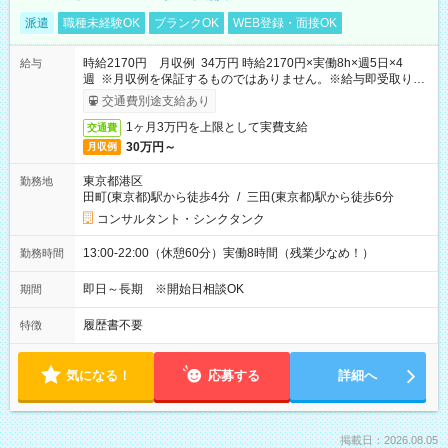
派遣
職種未経験OK
ブランクOK
WEB登録・面接OK
時給2170円 月収例 34万円 時給2170円×実働8h×週5日×4
給与
週 ※月収例を保証するものではありません。※給与即受取りサ
ービス利用可（利用条件有）
交通費別途支給あり
1ヶ月3万円を上限として実費支給
交通費
30万円～
月収例
東京都港区
勤務地
田町(東京都)駅から徒歩4分
/
三田(東京都)駅から徒歩6分
コンサルタント・シンクタンク
13:00-22:00（休憩60分）実働8時間（残業少なめ！）
勤務時間
即日～長期 ※開始日相談OK
期間
履歴書不要
特徴
気になる！
応募する
詳細へ
掲載日：2026.08.05