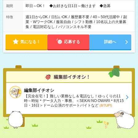
仕事により勤務時間が異なります
即日～OK！ ◆お好きな日1日～働けます ◆急募
期間
週1日からOK
/
日払いOK
/
履歴書不要
/
40～50代活躍中
/
副
特徴
業・WワークOK
/
服装自由
/
シフト勤務
/
10名以上の大量募
集
/
電話対応なし
/
パソコンスキル不要
気になる！
応募する
詳細へ
編集部イチオシ
【完全在宅！】難しい業務なし＆電話なし！ゆっくりの11
時～時短＊データ入力・事務、＜SEKAI NO OWARI＊8月15
日・16日＞ドーム公演のサポートバイトなど
(8/7UP!)