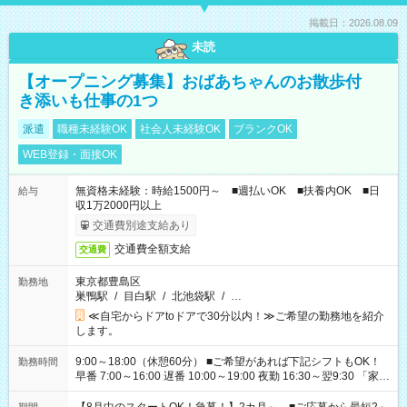
掲載日：2026.08.09
未読
【オープニング募集】おばあちゃんのお散歩付
き添いも仕事の1つ
派遣
職種未経験OK
社会人未経験OK
ブランクOK
WEB登録・面接OK
無資格未経験：時給1500円～ ■週払いOK ■扶養内OK ■日
給与
収1万2000円以上
交通費別途支給あり
交通費全額支給
交通費
東京都豊島区
勤務地
巣鴨駅
/
目白駅
/
北池袋駅
/
…
≪自宅からドアtoドアで30分以内！≫ご希望の勤務地を紹介
します。
9:00～18:00（休憩60分） ■ご希望があれば下記シフトもOK！
勤務時間
早番 7:00～16:00 遅番 10:00～19:00 夜勤 16:30～翌9:30 「家族
と休みを合わせたい」 「余裕を持って夕飯の準備がしたい」
「できれば残業はしたくない」 など、ご希望を教えてください