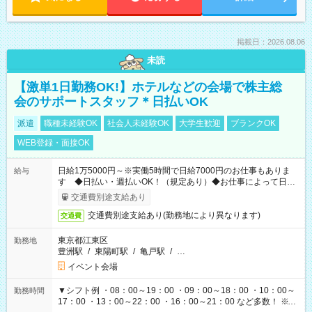
掲載日：2026.08.06
未読
【激単1日勤務OK!】ホテルなどの会場で株主総
会のサポートスタッフ＊日払いOK
派遣
職種未経験OK
社会人未経験OK
大学生歓迎
ブランクOK
WEB登録・面接OK
日給1万5000円～※実働5時間で日給7000円のお仕事もありま
給与
す ◆日払い・週払いOK！（規定あり）◆お仕事によって日給
も異なります
交通費別途支給あり
交通費別途支給あり(勤務地により異なります)
交通費
東京都江東区
勤務地
豊洲駅
/
東陽町駅
/
亀戸駅
/
…
イベント会場
▼シフト例 ・08：00～19：00 ・09：00～18：00 ・10：00～
勤務時間
17：00 ・13：00～22：00 ・16：00～21：00 など多数！ ※お