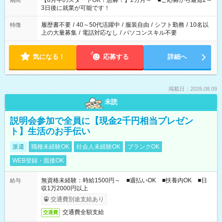
【8月中のスタートOK！急募！】2カ月～ ■ご応募から最短2～
期間
ね。 ※Wワーク希望の方へ 今ご覧のお仕事で希望する勤務時間
3日後に就業が可能です！
と、もう1つのお仕事の勤務時間。 合計で週40時間を超える場
合は応募できません。
履歴書不要
/
40～50代活躍中
/
服装自由
/
シフト勤務
/
10名以
特徴
上の大量募集
/
電話対応なし
/
パソコンスキル不要
気になる！
応募する
詳細へ
掲載日：2026.08.09
未読
説明会参加で全員に【現金2千円相当プレゼン
ト】生活のお手伝い
派遣
職種未経験OK
社会人未経験OK
ブランクOK
WEB登録・面接OK
無資格未経験：時給1500円～ ■週払いOK ■扶養内OK ■日
給与
収1万2000円以上
交通費別途支給あり
交通費全額支給
交通費