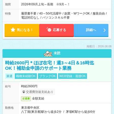
2026年09月上旬～長期 ※9月～！
期間
履歴書不要
/
40～50代活躍中
/
副業・WワークOK
/
服装自由
/
特徴
電話対応なし
/
パソコンスキル不要
気になる！
応募する
詳細へ
掲載日：2026.08.08
未読
時給2600円＊ほぼ在宅！週3～4日＆16時迄
OK！補助金申請のサポート業務
派遣
職種未経験OK
ブランクOK
WEB登録・面接OK
時給2600円
給与
交通費別途支給あり
全額支給
交通費
東京都中央区
勤務地
八丁堀(東京都)駅から徒歩2分
/
茅場町駅から徒歩6分