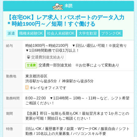
未読
【在宅OK】レア求人！パスポートのデータ入力
＊時給1900円～／短期！すぐ働ける
派遣
職種未経験OK
社会人未経験OK
大学生歓迎
ブランクOK
時給1900円～時給2100円 ▼日払い週払い可能！※規定有り
給与
▼1日6時間勤務で日収1万以上！
交通費別途支給あり
交通費一部別途支給 ※お仕事によって変動あり
交通費
東京都渋谷区
勤務地
渋谷駅から徒歩5分
/
神泉駅から徒歩5分
キレイなオフィスです
8:00～22:00 ▼1日4時間～ 10時～・11時～など、シフト希望
勤務時間
ご相談ください！
【急募】即日～短期も長期もOK！最短翌月末まで 1か月ごとの
期間
更新が可能！開始日もご相談ください！
日払いOK
/
履歴書不要
/
副業・WワークOK
/
服装自由
/
シフト
特徴
勤務
/
10名以上の大量募集
/
パソコンスキル不要