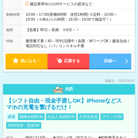
建設業界向けのAIサービスの提供など
10:00～17:00(実働6時間 休憩1時間) ※定時：10:00～
勤務時間
19:00（※終わりの時間：16:00～19:00で相談可！）
【急募】即日～長期 ※8月～！
期間
履歴書不要
/
40～50代活躍中
/
副業・WワークOK
/
服装自由
/
特徴
電話対応なし
/
パソコンスキル不要
気になる！
応募する
詳細へ
掲載日：2026.08.07
未読
【シフト自由・現金手渡しOK】iPhoneなどス
マホの充電を繋げるだけ！
派遣
職種未経験OK
社会人未経験OK
大学生歓迎
ブランクOK
WEB登録・面接OK
時給1414円～ ▼日払いOK（規定あり） ■初勤務手当あり
給与