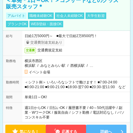
＜単発＊1日～OK！＞コンサートなどのグッズ
販売スタッフ＊
アルバイト
職種未経験OK
社会人未経験OK
大学生歓迎
ブランクOK
WEB登録・面接OK
日給1万5000円～ ■最大で日給2万8500円！
給与
交通費別途支給あり
交通費規定支給
交通費
横浜市西区
勤務地
横浜駅
/
みなとみらい駅
/
西横浜駅
/
…
イベント会場
＜シフト例＞ いろいろなシフトで働けます！ ■7:00-24:00
勤務時間
■8:00-21:00 ■9:00-21:00 ■18:00-翌7:00 ■20:30-翌11:00 など
単発1日～OK!
期間
週1日からOK
/
日払いOK
/
履歴書不要
/
40～50代活躍中
/
副
特徴
業・WワークOK
/
服装自由
/
シフト勤務
/
電話対応なし
/
パソ
コンスキル不要
気になる！
応募する
詳細へ