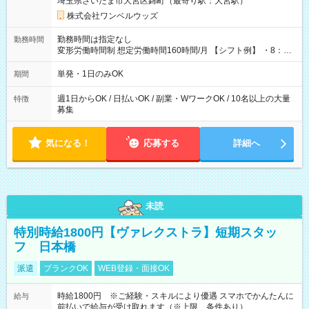
埼玉県さいたま市大宮区錦町（最寄り駅：大宮駅）
株式会社ワンベルウッズ
勤務時間は指定なし
勤務時間
変形労働時間制 想定労働時間160時間/月 【シフト例】 ・8：00
～21：00
単発・1日のみOK
期間
週1日からOK / 日払いOK / 副業・WワークOK / 10名以上の大量
特徴
募集
気になる！
応募する
詳細へ
未読
特別時給1800円【ヴァレクストラ】短期スタッ
フ 日本橋
派遣
ブランクOK
WEB登録・面接OK
時給1800円 ※ご経験・スキルにより優遇 スマホでかんたんに
給与
前払いで給与が受け取れます（※上限、条件あり）