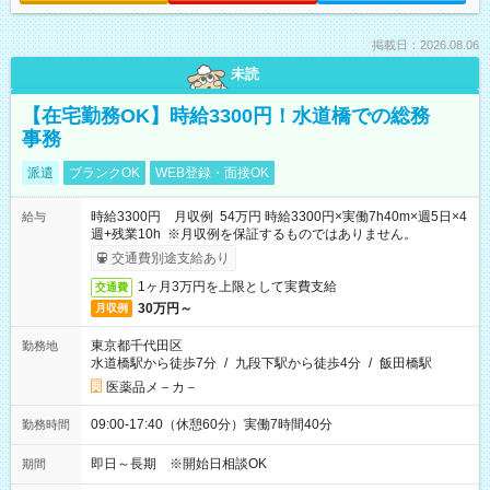
掲載日：2026.08.06
未読
【在宅勤務OK】時給3300円！水道橋での総務
事務
派遣
ブランクOK
WEB登録・面接OK
時給3300円 月収例 54万円 時給3300円×実働7h40m×週5日×4
給与
週+残業10h ※月収例を保証するものではありません。
交通費別途支給あり
1ヶ月3万円を上限として実費支給
交通費
30万円～
月収例
東京都千代田区
勤務地
水道橋駅から徒歩7分
/
九段下駅から徒歩4分
/
飯田橋駅
医薬品メ－カ－
09:00-17:40（休憩60分）実働7時間40分
勤務時間
即日～長期 ※開始日相談OK
期間