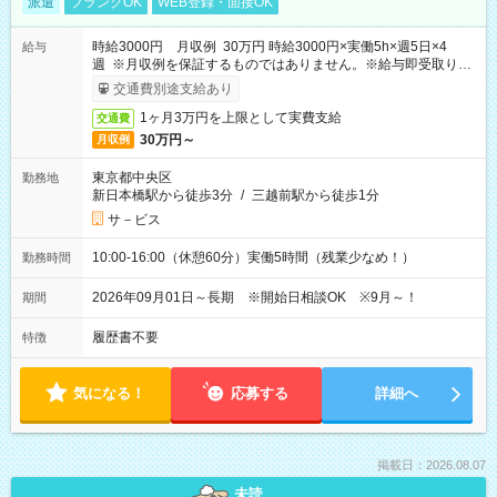
派遣
ブランクOK
WEB登録・面接OK
時給3000円 月収例 30万円 時給3000円×実働5h×週5日×4
給与
週 ※月収例を保証するものではありません。※給与即受取りサ
ービス利用可（利用条件有）
交通費別途支給あり
1ヶ月3万円を上限として実費支給
交通費
30万円～
月収例
東京都中央区
勤務地
新日本橋駅から徒歩3分
/
三越前駅から徒歩1分
サ－ビス
10:00-16:00（休憩60分）実働5時間（残業少なめ！）
勤務時間
2026年09月01日～長期 ※開始日相談OK ※9月～！
期間
履歴書不要
特徴
気になる！
応募する
詳細へ
掲載日：2026.08.07
未読