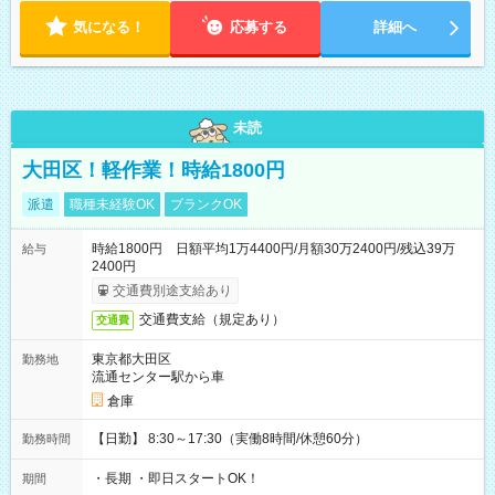
18:00 などのように、自由な働き方が可能なお仕事です！
気になる！
応募する
詳細へ
未読
大田区！軽作業！時給1800円
派遣
職種未経験OK
ブランクOK
時給1800円 日額平均1万4400円/月額30万2400円/残込39万
給与
2400円
交通費別途支給あり
交通費支給（規定あり）
交通費
東京都大田区
勤務地
流通センター駅から車
倉庫
【日勤】 8:30～17:30（実働8時間/休憩60分）
勤務時間
・長期 ・即日スタートOK！
期間