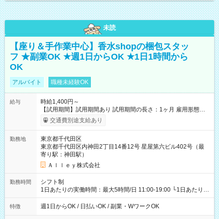
未読
【座り＆手作業中心】香水shopの梱包スタッ
フ ★副業OK ★週1日からOK ★1日1時間から
OK
アルバイト
職種未経験OK
時給1,400円～
給与
【試用期間】試用期間あり 試用期間の長さ：1ヶ月 雇用形態、
給与は本採用時と同じです。
交通費別途支給あり
東京都千代田区
勤務地
東京都千代田区内神田2丁目14番12号 星屋第六ビル402号（最
寄り駅：神田駅）
Ａｌｌｅｙ株式会社
シフト制
勤務時間
1日あたりの実働時間：最大5時間/日 11:00-19:00 └1日あたりの
実働時間：1-5時間 └上記の時間帯内であれば、いつでも勤務可
能！ └平日・土曜日の中で、お好きな曜日でご勤務いただけま
週1日からOK / 日払いOK / 副業・WワークOK
特徴
す！ 【シフト例】 ・11:00～14:00 ・16:30～19:00 ・13:00～