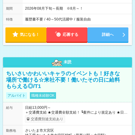
2026年08月下旬～長期 ※8月～！
期間
履歴書不要
/
40～50代活躍中
/
服装自由
特徴
気になる！
応募する
詳細へ
未読
ちいさいかわいいキャラのイベントも！好きな
場所で働ける☆来社不要！働いたその日に給料
もらえる◎/T1
アルバイト
職種未経験OK
日給13,000円～
給与
＋交通費支給 ★交通費全額支給！ ┗案件により規定あり ★日払
いOK！（規定あり） ┗働いたその日に現金GET♪ お仕事後はコ
交通費別途支給あり
ンビニATMから 日払い分を引き落とせます！ 【試用期間】試
用期間なし
さいたま市大宮区
勤務地