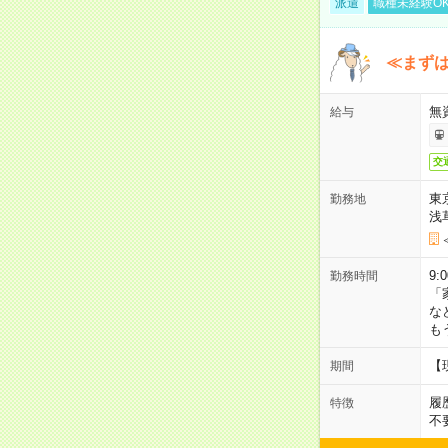
派遣
職種未経験O
≪まずは
無
給与
交
東
勤務地
浅
9:
勤務時間
「
な
も
【
期間
履
特徴
不