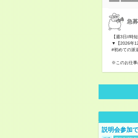
急募
【週3日//
▼【2026
#初めての派遣
※このお仕事
説明会参加で