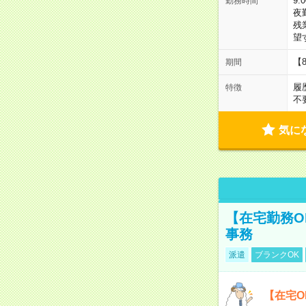
9:
勤務時間
夜
残
望
【
期間
履
特徴
不
気に
【在宅勤務O
事務
派遣
ブランクOK
【在宅O