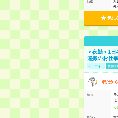
週
特徴
募
気に
＜夜勤＞1日
運搬のお仕
アルバイト
職種未
暇だか
日
給与
交
東
勤務地