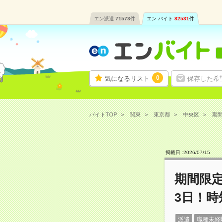
エン派遣
71573
件
エン バイト
82531
件
0
気になるリスト
保存した希
バイトTOP
関東
東京都
中央区
期間
掲載日 :
2026
/
07
/
15
期間限定
3日！
派遣
職種未経