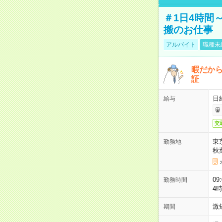
＃1日4時間
搬のお仕事
アルバイト
職種未
暇だか
証
日
給与
交
東
勤務地
秋
09
勤務時間
4
激
期間