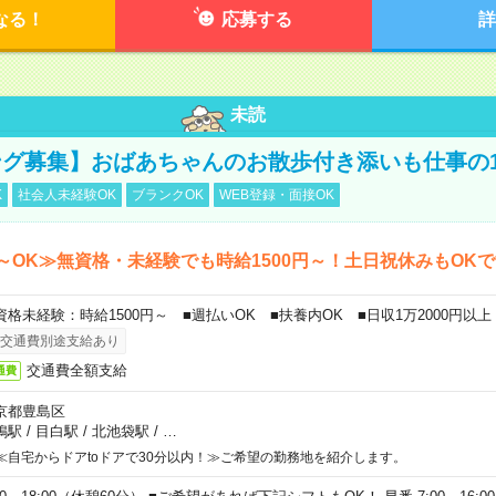
なる！
応募する
詳
未読
グ募集】おばあちゃんのお散歩付き添いも仕事の
K
社会人未経験OK
ブランクOK
WEB登録・面接OK
～OK≫無資格・未経験でも時給1500円～！土日祝休みもOK
資格未経験：時給1500円～ ■週払いOK ■扶養内OK ■日収1万2000円以上
交通費別途支給あり
交通費全額支給
通費
京都豊島区
鴨駅
/
目白駅
/
北池袋駅
/
…
≪自宅からドアtoドアで30分以内！≫ご希望の勤務地を紹介します。