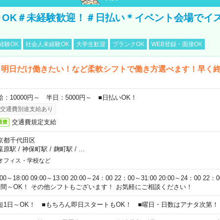
～OK＃未経験歓迎！＃日払い＊イベント会場でイ
経験OK
社会人未経験OK
大学生歓迎
ブランクOK
WEB登録・面接OK
ら明日だけ働きたい！など柔軟シフトで働き方選べます！早く
給：10000円～ 半日：5000円～ ■日払いOK！
交通費別途支給あり
交通費規定支給
通費
京都千代田区
葉原駅
/
神保町駅
/
麹町駅
/
…
オフィス・学校など
:00～18:00 09:00～13:00 20:00～24：00 22：00～31:00 20:00～24：00 2
時間～OK！ その他シフトもございます！ お気軽にご相談ください！
短1日～OK！ ■もちろん即日スタートもOK！ ■曜日・日数はアナタ次第！