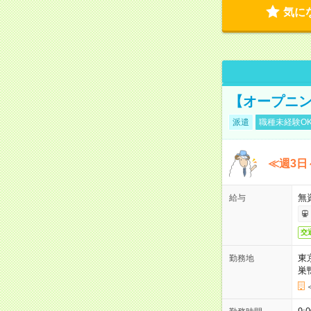
気に
【オープニン
派遣
職種未経験O
≪週3日
無
給与
交
東
勤務地
巣