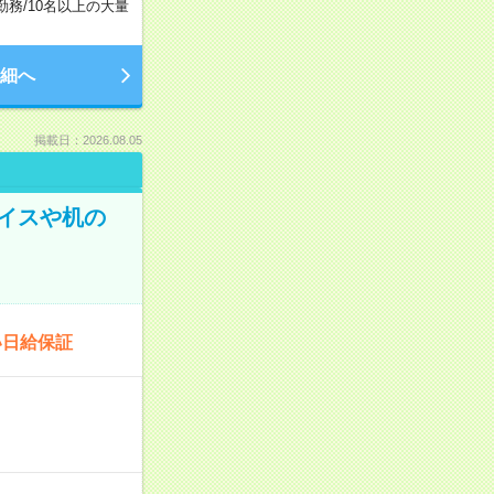
勤務
/
10名以上の大量
細へ
掲載日：2026.08.05
イスや机の
い日給保証