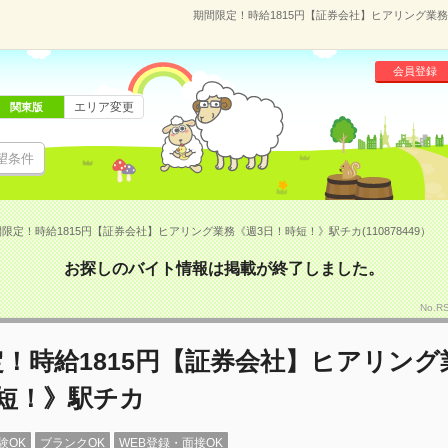
期間限定！時給1815円【証券会社】ヒアリング業務《
会員登録
エリア変更
関東版
望条件
限定！時給1815円【証券会社】ヒアリング業務《週3日！時短！》駅チカ(110878449）
お探しのバイト情報は掲載が終了しました。
No.R
！時給1815円【証券会社】ヒアリング
時短！》駅チカ
験OK
ブランクOK
WEB登録・面接OK