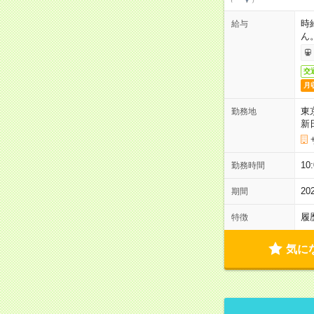
時
給与
ん
交
月
東
勤務地
新
1
勤務時間
2
期間
履
特徴
気に