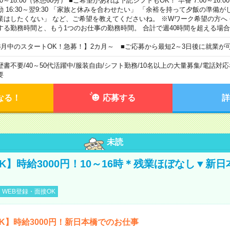
00～18:00（休憩60分） ■ご希望があれば下記シフトもOK！ 早番 7:00～16:00 遅
勤 16:30～翌9:30 「家族と休みを合わせたい」 「余裕を持って夕飯の準備
業はしたくない」 など、ご希望を教えてくださいね。 ※Wワーク希望の方へ
する勤務時間と、もう1つのお仕事の勤務時間。 合計で週40時間を超える場
8月中のスタートOK！急募！】2カ月～ ■ご応募から最短2～3日後に就業が
歴書不要
/
40～50代活躍中
/
服装自由
/
シフト勤務
/
10名以上の大量募集
/
電話対応
要
なる！
応募する
詳
未読
K】時給3000円！10～16時＊残業ほぼなし▼新
WEB登録・面接OK
K】時給3000円！新日本橋でのお仕事