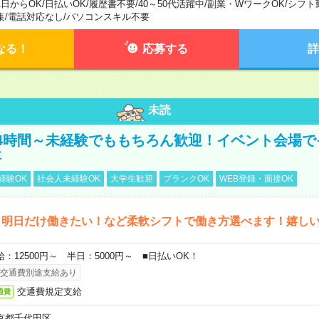
1日からOK
/
日払いOK
/
履歴書不要
/
40～50代活躍中
/
副業・WワークOK
/
シフト
集
/
電話対応なし
/
パソコンスキル不要
なる！
応募する
詳
未読
4時間～未経験でももちろん歓迎！イベント会場で
事
経験OK
社会人未経験OK
大学生歓迎
ブランクOK
WEB登録・面接OK
ら明日だけ働きたい！など柔軟シフトで働き方選べます！嬉し
給：12500円～ 半日：5000円～ ■日払いOK！
交通費別途支給あり
交通費規定支給
通費
京都千代田区