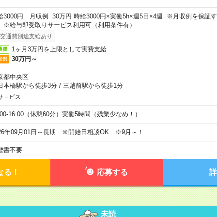
給3000円 月収例 30万円 時給3000円×実働5h×週5日×4週 ※月収例を保
。※給与即受取りサービス利用可（利用条件有）
交通費別途支給あり
1ヶ月3万円を上限として実費支給
通費
30万円～
収例
京都中央区
日本橋駅から徒歩3分
/
三越前駅から徒歩1分
サ－ビス
0:00-16:00（休憩60分）実働5時間（残業少なめ！）
026年09月01日～長期 ※開始日相談OK ※9月～！
歴書不要
なる！
応募する
詳
未読