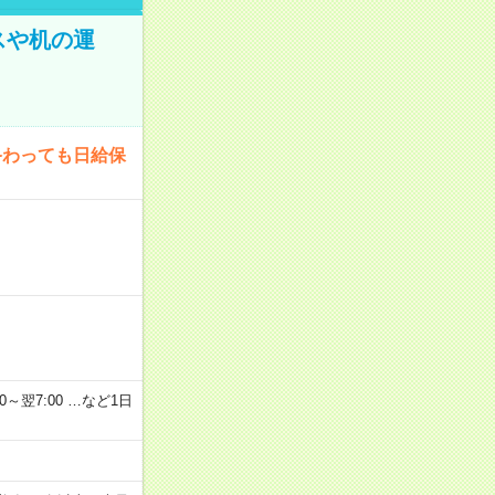
スや机の運
終わっても日給保
2：00～翌7:00 …など1日