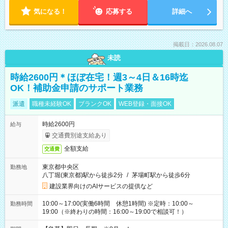
気になる！
応募する
詳細へ
掲載日：2026.08.07
未読
時給2600円＊ほぼ在宅！週3～4日＆16時迄
OK！補助金申請のサポート業務
派遣
職種未経験OK
ブランクOK
WEB登録・面接OK
時給2600円
給与
交通費別途支給あり
全額支給
交通費
東京都中央区
勤務地
八丁堀(東京都)駅から徒歩2分
/
茅場町駅から徒歩6分
建設業界向けのAIサービスの提供など
10:00～17:00(実働6時間 休憩1時間) ※定時：10:00～
勤務時間
19:00（※終わりの時間：16:00～19:00で相談可！）