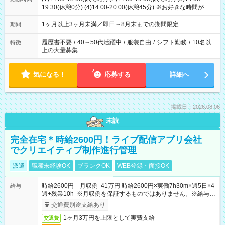
19:30(休憩0分) (4)14:00-20:00(休憩45分) ※お好きな時間が選べ
ます
1ヶ月以上3ヶ月未満／即日～8月末までの期間限定
期間
履歴書不要
/
40～50代活躍中
/
服装自由
/
シフト勤務
/
10名以
特徴
上の大量募集
気になる！
応募する
詳細へ
掲載日：2026.08.06
未読
完全在宅＊時給2600円！ライブ配信アプリ会社
でクリエイティブ制作進行管理
派遣
職種未経験OK
ブランクOK
WEB登録・面接OK
時給2600円 月収例 41万円 時給2600円×実働7h30m×週5日×4
給与
週+残業10h ※月収例を保証するものではありません。※給与即
受取りサービス利用可（利用条件有）
交通費別途支給あり
1ヶ月3万円を上限として実費支給
交通費