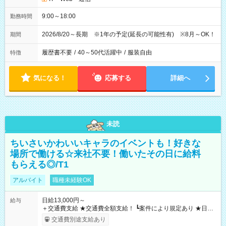
9:00～18:00
勤務時間
2026/8/20～長期 ※1年の予定(延長の可能性有) ※8月～OK！
期間
履歴書不要
/
40～50代活躍中
/
服装自由
特徴
気になる！
応募する
詳細へ
未読
ちいさいかわいいキャラのイベントも！好きな
場所で働ける☆来社不要！働いたその日に給料
もらえる◎/T1
アルバイト
職種未経験OK
日給13,000円～
給与
＋交通費支給 ★交通費全額支給！ ┗案件により規定あり ★日払
いOK！（規定あり） ┗働いたその日に現金GET♪ お仕事後はコ
交通費別途支給あり
ンビニATMから 日払い分を引き落とせます！ 【試用期間】試