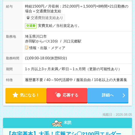
時給1500円／月収例：252,000円＝1,500円×8時間×21日勤務の
給与
場合＋交通費別途支給
交通費別途支給あり
実費支給／当社規定あり。
交通費
埼玉県川口市
勤務地
赤羽駅からバス10分
/
川口元郷駅
情報・出版・メディア
(1)09:00-18:00(休憩60分)
勤務時間
1ヶ月以上3ヶ月未満／即日～1ヵ月間（更新の可能性あり）
期間
履歴書不要
/
40～50代活躍中
/
服装自由
/
10名以上の大量募集
特徴
気になる！
応募する
詳細へ
掲載日：2026.08.05
未読
【在宅基本】大手！広報アシ〇2100円エルダー