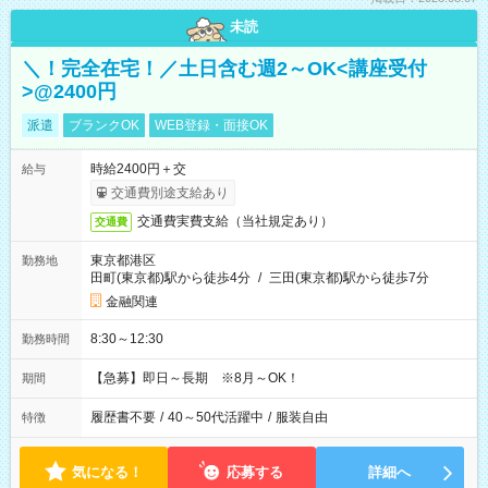
未読
＼！完全在宅！／土日含む週2～OK<講座受付
>@2400円
派遣
ブランクOK
WEB登録・面接OK
時給2400円＋交
給与
交通費別途支給あり
交通費実費支給（当社規定あり）
交通費
東京都港区
勤務地
田町(東京都)駅から徒歩4分
/
三田(東京都)駅から徒歩7分
金融関連
8:30～12:30
勤務時間
【急募】即日～長期 ※8月～OK！
期間
履歴書不要
/
40～50代活躍中
/
服装自由
特徴
気になる！
応募する
詳細へ