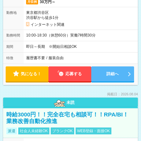
30万円～
月収例
東京都渋谷区
勤務地
渋谷駅から徒歩1分
インターネット関連
10:00-18:30（休憩60分）実働7時間30分
勤務時間
即日～長期 ※開始日相談OK
期間
履歴書不要
/
服装自由
特徴
気になる！
応募する
詳細へ
掲載日：2026.08.04
未読
時給3000円！！完全在宅も相談可！！RPA/BI！
業務改善自動化推進
派遣
社会人未経験OK
ブランクOK
WEB登録・面接OK