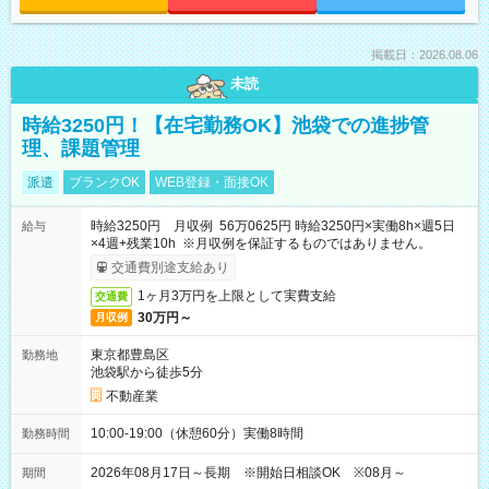
掲載日：2026.08.06
未読
時給3250円！【在宅勤務OK】池袋での進捗管
理、課題管理
派遣
ブランクOK
WEB登録・面接OK
時給3250円 月収例 56万0625円 時給3250円×実働8h×週5日
給与
×4週+残業10h ※月収例を保証するものではありません。
交通費別途支給あり
1ヶ月3万円を上限として実費支給
交通費
30万円～
月収例
東京都豊島区
勤務地
池袋駅から徒歩5分
不動産業
10:00-19:00（休憩60分）実働8時間
勤務時間
2026年08月17日～長期 ※開始日相談OK ※08月～
期間