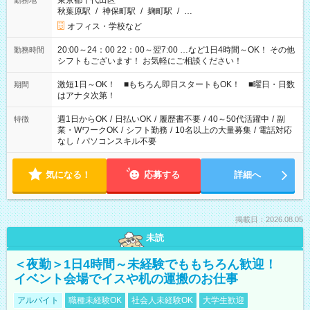
東京都千代田区
勤務地
秋葉原駅
/
神保町駅
/
麹町駅
/
…
オフィス・学校など
20:00～24：00 22：00～翌7:00 …など1日4時間～OK！ その他
勤務時間
シフトもございます！ お気軽にご相談ください！
激短1日～OK！ ■もちろん即日スタートもOK！ ■曜日・日数
期間
はアナタ次第！
週1日からOK
/
日払いOK
/
履歴書不要
/
40～50代活躍中
/
副
特徴
業・WワークOK
/
シフト勤務
/
10名以上の大量募集
/
電話対応
なし
/
パソコンスキル不要
気になる！
応募する
詳細へ
掲載日：2026.08.05
未読
＜夜勤＞1日4時間～未経験でももちろん歓迎！
イベント会場でイスや机の運搬のお仕事
アルバイト
職種未経験OK
社会人未経験OK
大学生歓迎