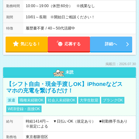
10:00～19:00（休憩:60分） ※残業なし
勤務時間
10/01～長期 ※開始日ご相談ください！
期間
履歴書不要
/
40～50代活躍中
特徴
気になる！
応募する
詳細へ
掲載日：2026.07.30
未読
【シフト自由・現金手渡しOK】iPhoneなどス
マホの充電を繋げるだけ！
派遣
職種未経験OK
社会人未経験OK
大学生歓迎
ブランクOK
WEB登録・面接OK
時給1414円～ ▼日払いOK（規定あり） ■初勤務手当あり
給与
※規定による
東京都新宿区
勤務地