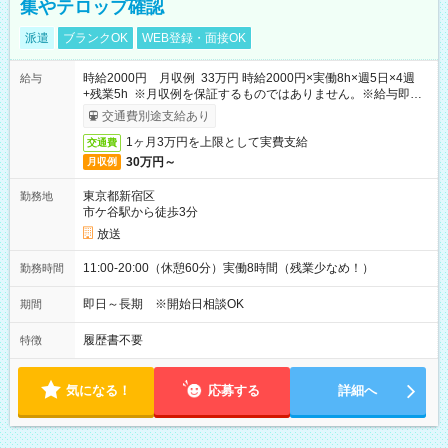
集やテロップ確認
派遣
ブランクOK
WEB登録・面接OK
時給2000円 月収例 33万円 時給2000円×実働8h×週5日×4週
給与
+残業5h ※月収例を保証するものではありません。※給与即受
取りサービス利用可（利用条件有）
交通費別途支給あり
1ヶ月3万円を上限として実費支給
交通費
30万円～
月収例
東京都新宿区
勤務地
市ケ谷駅から徒歩3分
放送
11:00-20:00（休憩60分）実働8時間（残業少なめ！）
勤務時間
即日～長期 ※開始日相談OK
期間
履歴書不要
特徴
気になる！
応募する
詳細へ