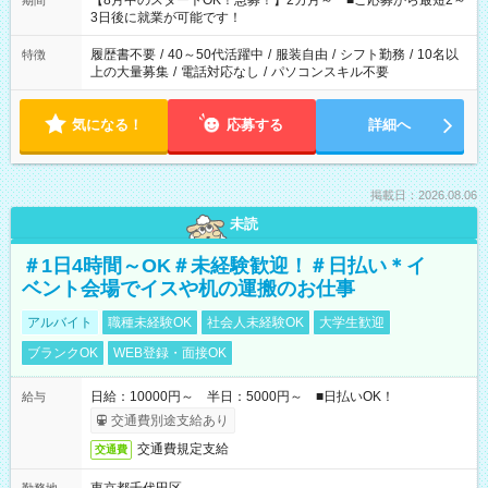
【8月中のスタートOK！急募！】2カ月～ ■ご応募から最短2～
期間
ね。 ※Wワーク希望の方へ 今ご覧のお仕事で希望する勤務時間
3日後に就業が可能です！
と、もう1つのお仕事の勤務時間。 合計で週40時間を超える場
合は応募できません。
履歴書不要
/
40～50代活躍中
/
服装自由
/
シフト勤務
/
10名以
特徴
上の大量募集
/
電話対応なし
/
パソコンスキル不要
気になる！
応募する
詳細へ
掲載日：2026.08.06
未読
＃1日4時間～OK＃未経験歓迎！＃日払い＊イ
ベント会場でイスや机の運搬のお仕事
アルバイト
職種未経験OK
社会人未経験OK
大学生歓迎
ブランクOK
WEB登録・面接OK
日給：10000円～ 半日：5000円～ ■日払いOK！
給与
交通費別途支給あり
交通費規定支給
交通費