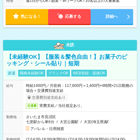
週1日からOK / 副業・WワークOK / 10名以上の大量募集
特徴
気になる！
応募する
詳細へ
未読
【未経験OK】【服装＆髪色自由！】お菓子のピ
ッキング・シール貼り｜短期
派遣
職種未経験OK
ブランクOK
WEB登録・面接OK
時給1400円／月収例：117,600円＝1,400円×4時間×21日勤務の
給与
場合＋交通費別途支給
交通費別途支給あり
実費支給／当社規定あり。
交通費
さいたま市見沼区
勤務地
七里駅から車6分
/
大宮公園駅
/
大宮(埼玉県)駅
アパレル・日用雑貨
(1)14:00-18:00(休憩0分) (2)14:00-19:00(休憩0分) (3)14:00-
勤務時間