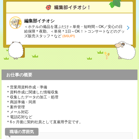
編集部イチオシ
＜ホテルの備品を運ぶだけ＞単発・短時間～OK／安心の日
給保障＊夜勤、＜単発＊1日～OK！＞コンサートなどのグッ
ズ販売スタッフ＊など
(8/6UP!)
お仕事の概要
＊営業用資料作成・準備
＊資料作成に関連した情報収集
＊収集したデータの加工・処理
＊商談準備・同席
＊案件管理
＊メール対応
＊電話応対など
＊6ヶ月後に契約社員として直雇用予定です。
職場の雰囲気