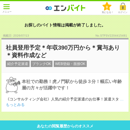
0
メニュー
気になる！
ログイン
お探しのバイト情報は掲載が終了しました。
掲載日 :2026
/
07
/
13
No.STFSV2204415481
社員登用予定＊年収390万円から＊賞与あり
＊資料作成など
紹介予定派遣
ブランクOK
WEB登録・面接OK
本社での勤務！虎ノ門駅から徒歩３分！幅広い年齢
層の方々が活躍中です！
《コンサルティング会社》人気の紹介予定派遣のお仕事！派遣スタ
...
もっとみる
あなたの閲覧履歴からのオススメ