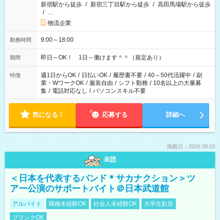
新宿駅から徒歩
/
新宿三丁目駅から徒歩
/
高田馬場駅から徒歩
/
…
物流企業
9:00～18:00
勤務時間
即日～OK！ 1日～働けます＾＾（規定あり）
期間
週1日からOK
/
日払いOK
/
履歴書不要
/
40～50代活躍中
/
副
特徴
業・WワークOK
/
服装自由
/
シフト勤務
/
10名以上の大量募
集
/
電話対応なし
/
パソコンスキル不要
気になる！
応募する
詳細へ
掲載日：2026.08.03
未読
＜日本を代表するバンド＊サカナクション＞ツ
アー公演のサポートバイト＠日本武道館
アルバイト
職種未経験OK
社会人未経験OK
大学生歓迎
ブランクOK