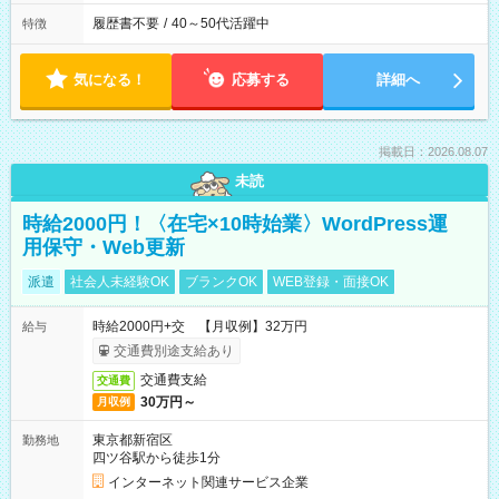
履歴書不要
/
40～50代活躍中
特徴
気になる！
応募する
詳細へ
掲載日：2026.08.07
未読
時給2000円！〈在宅×10時始業〉WordPress運
用保守・Web更新
派遣
社会人未経験OK
ブランクOK
WEB登録・面接OK
時給2000円+交 【月収例】32万円
給与
交通費別途支給あり
交通費支給
交通費
30万円～
月収例
東京都新宿区
勤務地
四ツ谷駅から徒歩1分
インターネット関連サービス企業