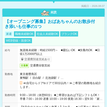
掲載日：2026.08.07
未読
【オープニング募集】おばあちゃんのお散歩付
き添いも仕事の1つ
派遣
職種未経験OK
社会人未経験OK
ブランクOK
WEB登録・面接OK
無資格未経験：時給1500円～ ■週払いOK ■扶養内OK ■日
給与
収1万2000円以上
交通費別途支給あり
交通費全額支給
交通費
東京都豊島区
勤務地
巣鴨駅
/
目白駅
/
北池袋駅
/
…
≪自宅からドアtoドアで30分以内！≫ご希望の勤務地を紹介
します。
9:00～18:00（休憩60分） ■ご希望があれば下記シフトもOK！
勤務時間
早番 7:00～16:00 遅番 10:00～19:00 夜勤 16:30～翌9:30 「家族
と休みを合わせたい」 「余裕を持って夕飯の準備がしたい」
「できれば残業はしたくない」 など、ご希望を教えてください