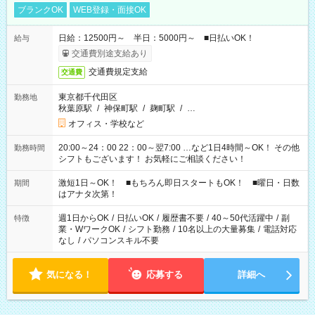
ブランクOK
WEB登録・面接OK
日給：12500円～ 半日：5000円～ ■日払いOK！
給与
交通費別途支給あり
交通費規定支給
交通費
東京都千代田区
勤務地
秋葉原駅
/
神保町駅
/
麹町駅
/
…
オフィス・学校など
20:00～24：00 22：00～翌7:00 …など1日4時間～OK！ その他
勤務時間
シフトもございます！ お気軽にご相談ください！
激短1日～OK！ ■もちろん即日スタートもOK！ ■曜日・日数
期間
はアナタ次第！
週1日からOK
/
日払いOK
/
履歴書不要
/
40～50代活躍中
/
副
特徴
業・WワークOK
/
シフト勤務
/
10名以上の大量募集
/
電話対応
なし
/
パソコンスキル不要
気になる！
応募する
詳細へ