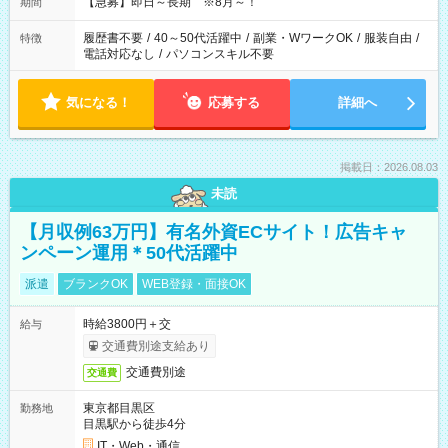
【急募】即日～長期 ※8月～！
期間
履歴書不要
/
40～50代活躍中
/
副業・WワークOK
/
服装自由
/
特徴
電話対応なし
/
パソコンスキル不要
気になる！
応募する
詳細へ
掲載日：2026.08.03
未読
【月収例63万円】有名外資ECサイト！広告キャ
ンペーン運用＊50代活躍中
派遣
ブランクOK
WEB登録・面接OK
時給3800円＋交
給与
交通費別途支給あり
交通費別途
交通費
東京都目黒区
勤務地
目黒駅から徒歩4分
IT・Web・通信