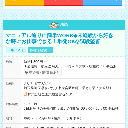
未読
マニュアル通りに簡単WORK◆未経験から好き
な時にお仕事できる！単発OK◎試験監督
アルバイト
職種未経験OK
時給1,300円～
給与
★交通費一部支給 時給1,300円～ ※試験・役割により手当あり
※勤務回数により昇給あり 【即給（前払い）オプションあ
交通費別途支給あり
り！】 希望される場合、勤務から1週間ほどで給与の一部を受け
取れます。 ※手数料418円がかかります。 【過去試験日の収入
さいたま市大宮区
勤務地
例】 ・河合塾模擬試験 8:30～17:30（休憩1時間） 時給1,300円
埼玉県埼玉県さいたま市大宮区錦町（最寄り駅：大宮駅）
×8時間＝日収10,400円＋交通費 ※当日の役割により時給＋100
円の場合あり ・国家試験 7:00～13:30（休憩なし） 時給1,300
株式会社全国試験運営センター
円（役割手当＋100円）×6時間＝日収8,400円＋交通費 【試用期
間】試用期間なし
シフト制
勤務時間
1日あたりの実働時間：最大7時間/日 09：00～17：00 ※勤務時
間は 試験により異なります。
単発・1日のみOK / 短期（1ヶ月以内）
期間