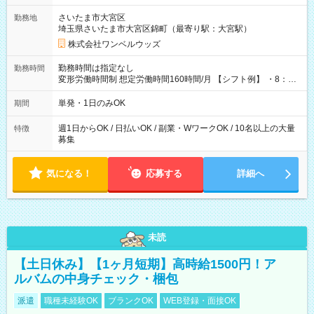
用期間なし
さいたま市大宮区
勤務地
埼玉県さいたま市大宮区錦町（最寄り駅：大宮駅）
株式会社ワンベルウッズ
勤務時間は指定なし
勤務時間
変形労働時間制 想定労働時間160時間/月 【シフト例】 ・8：00
～21：00
単発・1日のみOK
期間
週1日からOK / 日払いOK / 副業・WワークOK / 10名以上の大量
特徴
募集
気になる！
応募する
詳細へ
未読
【土日休み】【1ヶ月短期】高時給1500円！ア
ルバムの中身チェック・梱包
派遣
職種未経験OK
ブランクOK
WEB登録・面接OK