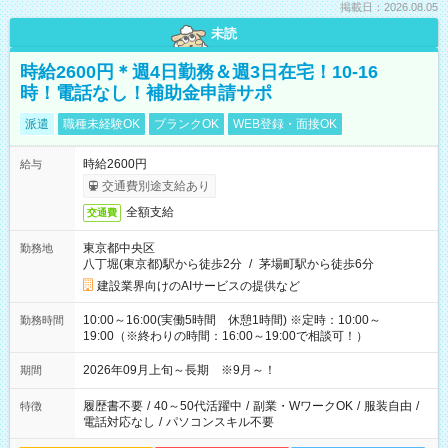
掲載日：2026.08.05
未読
時給2600円＊週4日勤務＆週3日在宅！10-16
時！電話なし！補助金申請サポ
派遣
職種未経験OK
ブランクOK
WEB登録・面接OK
時給2600円
給与
交通費別途支給あり
全額支給
交通費
東京都中央区
勤務地
八丁堀(東京都)駅から徒歩2分
/
茅場町駅から徒歩6分
建設業界向けのAIサービスの提供など
10:00～16:00(実働5時間 休憩1時間) ※定時：10:00～
勤務時間
19:00（※終わりの時間：16:00～19:00で相談可！）
2026年09月上旬～長期 ※9月～！
期間
履歴書不要
/
40～50代活躍中
/
副業・WワークOK
/
服装自由
/
特徴
電話対応なし
/
パソコンスキル不要