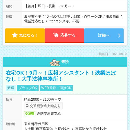
【急募】即日～長期 ※8月～！
期間
履歴書不要
/
40～50代活躍中
/
副業・WワークOK
/
服装自由
/
特徴
電話対応なし
/
パソコンスキル不要
気になる！
応募する
詳細へ
掲載日：2026.08.08
未読
在宅OK！9月～！広報アシスタント！残業ほぼ
なし！大手法律事務所！
派遣
ブランクOK
WEB登録・面接OK
時給2000～2100円＋交
給与
交通費別途支給あり
通勤交通費支給
交通費
東京都千代田区
勤務地
大手町(東京都)駅から徒歩1分
/
東京駅から徒歩10分