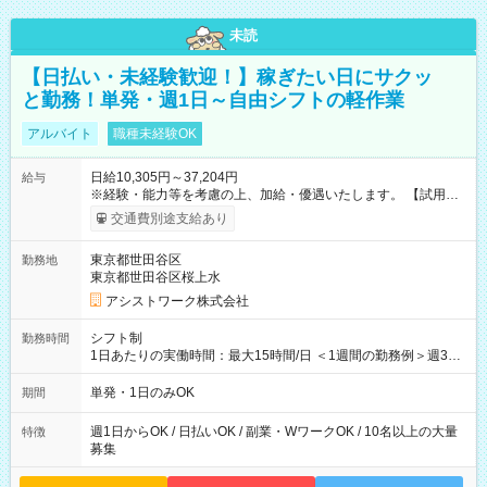
未読
【日払い・未経験歓迎！】稼ぎたい日にサクッ
と勤務！単発・週1日～自由シフトの軽作業
アルバイト
職種未経験OK
日給10,305円～37,204円
給与
※経験・能力等を考慮の上、加給・優遇いたします。 【試用期
間】試用期間なし
交通費別途支給あり
東京都世田谷区
勤務地
東京都世田谷区桜上水
アシストワーク株式会社
シフト制
勤務時間
1日あたりの実働時間：最大15時間/日 ＜1週間の勤務例＞週3回
勤務 勤務：月・水・金 休み：火・木・土・日 好きな時にお仕事
可能です！ ※1日あたりの最大実働時間は日勤、夜勤共に勤務し
単発・1日のみOK
期間
た時間になります。
週1日からOK / 日払いOK / 副業・WワークOK / 10名以上の大量
特徴
募集