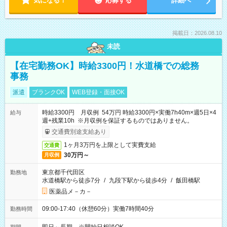
気になる！
応募する
詳細へ
掲載日：2026.08.10
未読
【在宅勤務OK】時給3300円！水道橋での総務
事務
派遣
ブランクOK
WEB登録・面接OK
時給3300円 月収例 54万円 時給3300円×実働7h40m×週5日×4
給与
週+残業10h ※月収例を保証するものではありません。
交通費別途支給あり
1ヶ月3万円を上限として実費支給
交通費
30万円～
月収例
東京都千代田区
勤務地
水道橋駅から徒歩7分
/
九段下駅から徒歩4分
/
飯田橋駅
医薬品メ－カ－
09:00-17:40（休憩60分）実働7時間40分
勤務時間