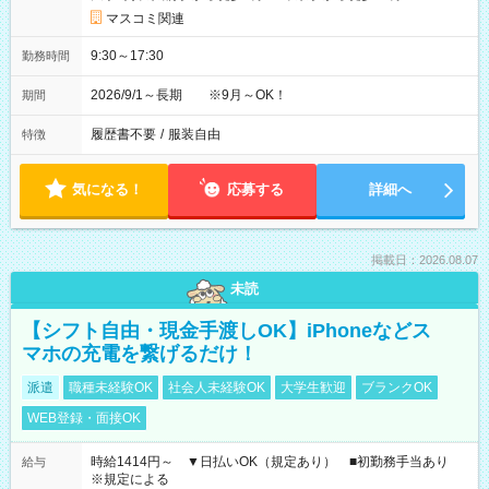
マスコミ関連
9:30～17:30
勤務時間
2026/9/1～長期 ※9月～OK！
期間
履歴書不要
/
服装自由
特徴
気になる！
応募する
詳細へ
掲載日：2026.08.07
未読
【シフト自由・現金手渡しOK】iPhoneなどス
マホの充電を繋げるだけ！
派遣
職種未経験OK
社会人未経験OK
大学生歓迎
ブランクOK
WEB登録・面接OK
時給1414円～ ▼日払いOK（規定あり） ■初勤務手当あり
給与
※規定による