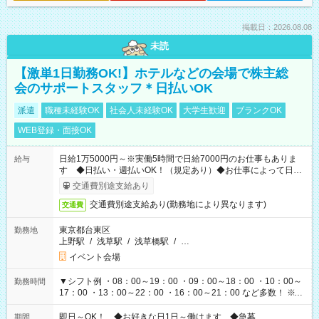
掲載日：2026.08.08
未読
【激単1日勤務OK!】ホテルなどの会場で株主総
会のサポートスタッフ＊日払いOK
派遣
職種未経験OK
社会人未経験OK
大学生歓迎
ブランクOK
WEB登録・面接OK
日給1万5000円～※実働5時間で日給7000円のお仕事もありま
給与
す ◆日払い・週払いOK！（規定あり）◆お仕事によって日給
も異なります
交通費別途支給あり
交通費別途支給あり(勤務地により異なります)
交通費
東京都台東区
勤務地
上野駅
/
浅草駅
/
浅草橋駅
/
…
イベント会場
▼シフト例 ・08：00～19：00 ・09：00～18：00 ・10：00～
勤務時間
17：00 ・13：00～22：00 ・16：00～21：00 など多数！ ※お
仕事により勤務時間が異なります
即日～OK！ ◆お好きな日1日～働けます ◆急募
期間