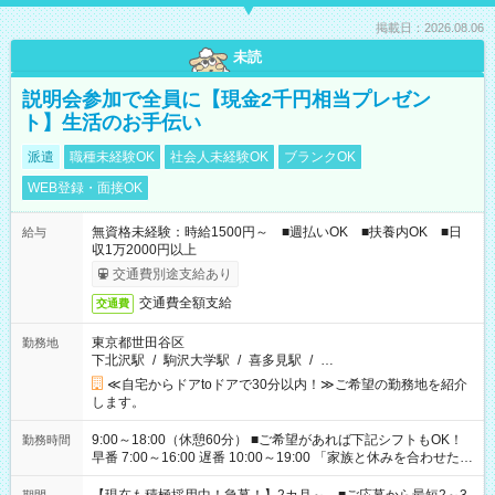
掲載日：2026.08.06
未読
説明会参加で全員に【現金2千円相当プレゼン
ト】生活のお手伝い
派遣
職種未経験OK
社会人未経験OK
ブランクOK
WEB登録・面接OK
無資格未経験：時給1500円～ ■週払いOK ■扶養内OK ■日
給与
収1万2000円以上
交通費別途支給あり
交通費全額支給
交通費
東京都世田谷区
勤務地
下北沢駅
/
駒沢大学駅
/
喜多見駅
/
…
≪自宅からドアtoドアで30分以内！≫ご希望の勤務地を紹介
します。
9:00～18:00（休憩60分） ■ご希望があれば下記シフトもOK！
勤務時間
早番 7:00～16:00 遅番 10:00～19:00 「家族と休みを合わせた
い」 「余裕を持って夕飯の準備がしたい」 「できれば残業はし
たくない」 など、ご希望を教えてくださいね。 ※Wワーク希望