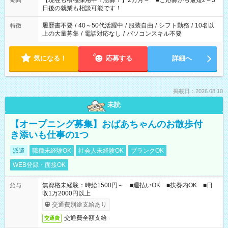
【現在も積極採用中！急募！】2カ月～ ■ご応募から最短2～3
期間
の方へ 今ご覧のお仕事で希望する勤務時間と、もう1つのお仕事
日後の就業も相談可能です！
の勤務時間。 合計で週40時間を超える場合は応募できません。
履歴書不要
/
40～50代活躍中
/
服装自由
/
シフト勤務
/
10名以
特徴
上の大量募集
/
電話対応なし
/
パソコンスキル不要
気になる！
応募する
詳細へ
掲載日：2026.08.10
未読
【オープニング募集】おばあちゃんのお散歩付
き添いも仕事の1つ
派遣
職種未経験OK
社会人未経験OK
ブランクOK
WEB登録・面接OK
無資格未経験：時給1500円～ ■週払いOK ■扶養内OK ■日
給与
収1万2000円以上
交通費別途支給あり
交通費全額支給
交通費