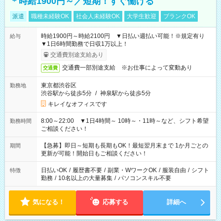
＊時給1900円～／短期！すぐ働ける
派遣
職種未経験OK
社会人未経験OK
大学生歓迎
ブランクOK
時給1900円～時給2100円 ▼日払い週払い可能！※規定有り
給与
▼1日6時間勤務で日収1万以上！
交通費別途支給あり
交通費一部別途支給 ※お仕事によって変動あり
交通費
東京都渋谷区
勤務地
渋谷駅から徒歩5分
/
神泉駅から徒歩5分
キレイなオフィスです
8:00～22:00 ▼1日4時間～ 10時～・11時～など、シフト希望
勤務時間
ご相談ください！
【急募】即日～短期も長期もOK！最短翌月末まで 1か月ごとの
期間
更新が可能！開始日もご相談ください！
日払いOK
/
履歴書不要
/
副業・WワークOK
/
服装自由
/
シフト
特徴
勤務
/
10名以上の大量募集
/
パソコンスキル不要
気になる！
応募する
詳細へ