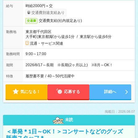
時給2000円＋交
給与
交通費別途支給あり
交通費支給(社内規定あり)
交通費
東京都千代田区
勤務地
大手町(東京都)駅から徒歩1分
/
東京駅から徒歩6分
流通・サービス関連
9:00～17:00
勤務時間
2026/8/17～長期 ※長期(2ヶ月以上) ※8月～OK！
期間
履歴書不要
/
40～50代活躍中
特徴
気になる！
応募する
詳細へ
掲載日：2026.08.07
未読
＜単発＊1日～OK！＞コンサートなどのグッズ