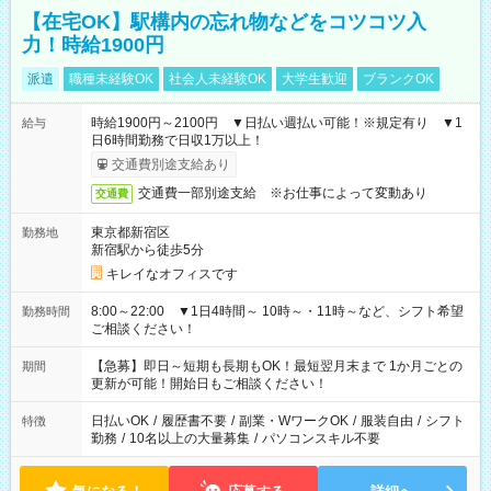
【在宅OK】駅構内の忘れ物などをコツコツ入
力！時給1900円
派遣
職種未経験OK
社会人未経験OK
大学生歓迎
ブランクOK
時給1900円～2100円 ▼日払い週払い可能！※規定有り ▼1
給与
日6時間勤務で日収1万以上！
交通費別途支給あり
交通費一部別途支給 ※お仕事によって変動あり
交通費
東京都新宿区
勤務地
新宿駅から徒歩5分
キレイなオフィスです
8:00～22:00 ▼1日4時間～ 10時～・11時～など、シフト希望
勤務時間
ご相談ください！
【急募】即日～短期も長期もOK！最短翌月末まで 1か月ごとの
期間
更新が可能！開始日もご相談ください！
日払いOK
/
履歴書不要
/
副業・WワークOK
/
服装自由
/
シフト
特徴
勤務
/
10名以上の大量募集
/
パソコンスキル不要