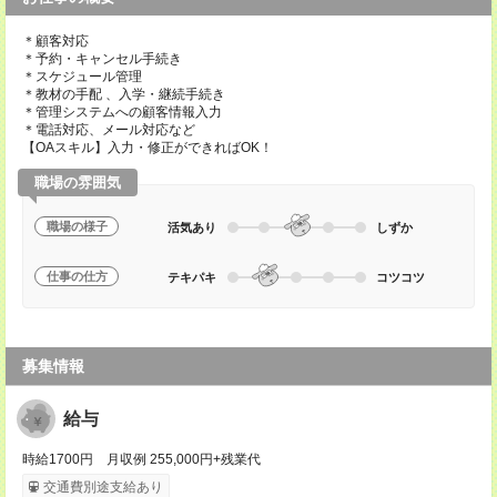
＊顧客対応
＊予約・キャンセル手続き
＊スケジュール管理
＊教材の手配 、入学・継続手続き
＊管理システムへの顧客情報入力
＊電話対応、メール対応など
【OAスキル】入力・修正ができればOK！
職場の雰囲気
職場の様子
活気あり
しずか
仕事の仕方
テキパキ
コツコツ
募集情報
給与
時給1700円 月収例 255,000円+残業代
交通費別途支給あり