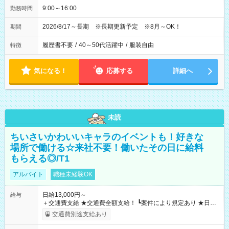
9:00～16:00
勤務時間
2026/8/17～長期 ※長期更新予定 ※8月～OK！
期間
履歴書不要
/
40～50代活躍中
/
服装自由
特徴
気になる！
応募する
詳細へ
未読
ちいさいかわいいキャラのイベントも！好きな
場所で働ける☆来社不要！働いたその日に給料
もらえる◎/T1
アルバイト
職種未経験OK
日給13,000円～
給与
＋交通費支給 ★交通費全額支給！ ┗案件により規定あり ★日払
いOK！（規定あり） ┗働いたその日に現金GET♪ お仕事後はコ
交通費別途支給あり
ンビニATMから 日払い分を引き落とせます！ 【試用期間】試
用期間なし