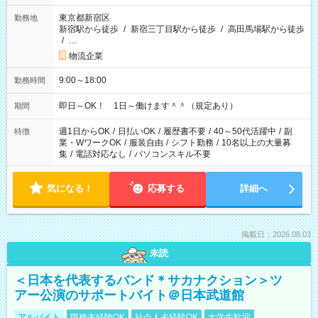
東京都新宿区
勤務地
新宿駅から徒歩
/
新宿三丁目駅から徒歩
/
高田馬場駅から徒歩
/
…
物流企業
9:00～18:00
勤務時間
即日～OK！ 1日～働けます＾＾（規定あり）
期間
週1日からOK
/
日払いOK
/
履歴書不要
/
40～50代活躍中
/
副
特徴
業・WワークOK
/
服装自由
/
シフト勤務
/
10名以上の大量募
集
/
電話対応なし
/
パソコンスキル不要
気になる！
応募する
詳細へ
掲載日：2026.08.03
未読
＜日本を代表するバンド＊サカナクション＞ツ
アー公演のサポートバイト＠日本武道館
アルバイト
職種未経験OK
社会人未経験OK
大学生歓迎