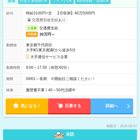
派遣
社会人未経験OK
ブランクOK
WEB登録・面接OK
時給3100円+交 【月収例】46万5000円
給与
交通費別途支給あり
交通費支給
交通費
30万円～
月収例
東京都千代田区
勤務地
大手町(東京都)駅から徒歩5分
大手通信サービス企業
9:00～17:30（休憩:60分）
勤務時間
09/01～長期 ※開始日ご相談ください！
期間
履歴書不要
/
40～50代活躍中
特徴
気になる！
応募する
詳細へ
掲載日：2026.08.07
未読