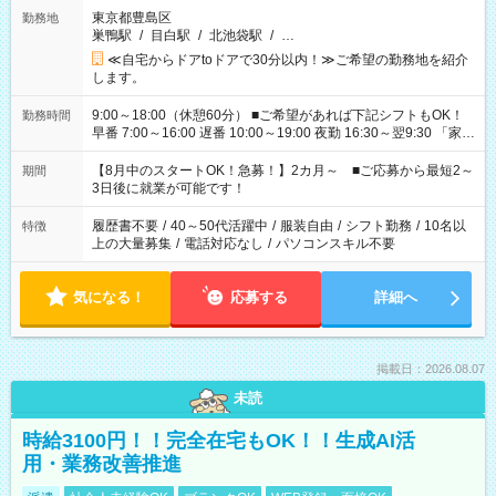
東京都豊島区
勤務地
巣鴨駅
/
目白駅
/
北池袋駅
/
…
≪自宅からドアtoドアで30分以内！≫ご希望の勤務地を紹介
します。
9:00～18:00（休憩60分） ■ご希望があれば下記シフトもOK！
勤務時間
早番 7:00～16:00 遅番 10:00～19:00 夜勤 16:30～翌9:30 「家族
と休みを合わせたい」 「余裕を持って夕飯の準備がしたい」
「できれば残業はしたくない」 など、ご希望を教えてください
【8月中のスタートOK！急募！】2カ月～ ■ご応募から最短2～
期間
ね。 ※Wワーク希望の方へ 今ご覧のお仕事で希望する勤務時間
3日後に就業が可能です！
と、もう1つのお仕事の勤務時間。 合計で週40時間を超える場
合は応募できません。
履歴書不要
/
40～50代活躍中
/
服装自由
/
シフト勤務
/
10名以
特徴
上の大量募集
/
電話対応なし
/
パソコンスキル不要
気になる！
応募する
詳細へ
掲載日：2026.08.07
未読
時給3100円！！完全在宅もOK！！生成AI活
用・業務改善推進