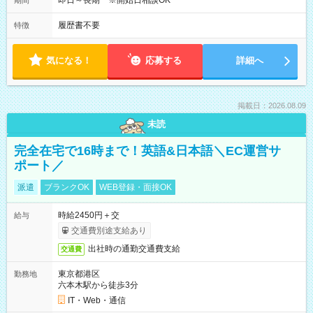
即日～長期 ※開始日相談OK
期間
履歴書不要
特徴
気になる！
応募する
詳細へ
掲載日：2026.08.09
未読
完全在宅で16時まで！英語&日本語＼EC運営サ
ポート／
派遣
ブランクOK
WEB登録・面接OK
時給2450円＋交
給与
交通費別途支給あり
出社時の通勤交通費支給
交通費
東京都港区
勤務地
六本木駅から徒歩3分
IT・Web・通信