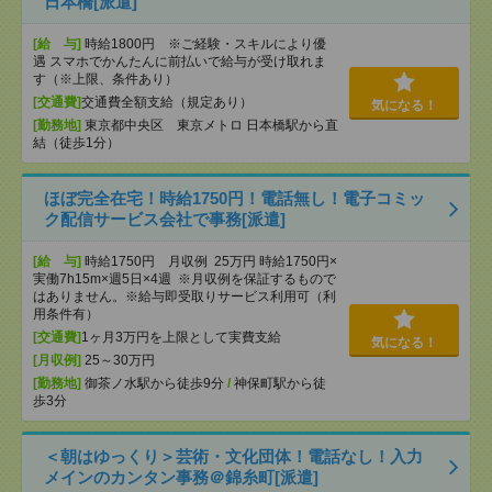
日本橋[派遣]
[給 与]
時給1800円 ※ご経験・スキルにより優
遇 スマホでかんたんに前払いで給与が受け取れま
す（※上限、条件あり）
[交通費]
交通費全額支給（規定あり）
気になる！
[勤務地]
東京都中央区 東京メトロ 日本橋駅から直
結（徒歩1分）
ほぼ完全在宅！時給1750円！電話無し！電子コミッ
ク配信サービス会社で事務[派遣]
[給 与]
時給1750円 月収例 25万円 時給1750円×
実働7h15m×週5日×4週 ※月収例を保証するもので
はありません。※給与即受取りサービス利用可（利
用条件有）
[交通費]
1ヶ月3万円を上限として実費支給
気になる！
[月収例]
25～30万円
[勤務地]
御茶ノ水駅から徒歩9分
/
神保町駅から徒
歩3分
＜朝はゆっくり＞芸術・文化団体！電話なし！入力
メインのカンタン事務＠錦糸町[派遣]