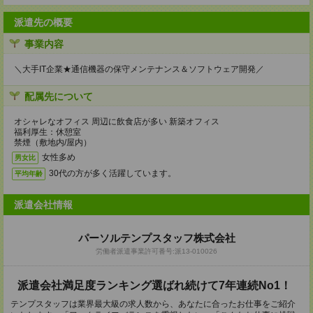
派遣先の概要
事業内容
＼大手IT企業★通信機器の保守メンテナンス＆ソフトウェア開発／
配属先について
オシャレなオフィス 周辺に飲食店が多い 新築オフィス
福利厚生：休憩室
禁煙（敷地内/屋内）
女性多め
男女比
30代の方が多く活躍しています。
平均年齢
派遣会社情報
パーソルテンプスタッフ株式会社
労働者派遣事業許可番号:派13-010026
派遣会社満足度ランキング選ばれ続けて7年連続No1！
テンプスタッフは業界最大級の求人数から、あなたに合ったお仕事をご紹介