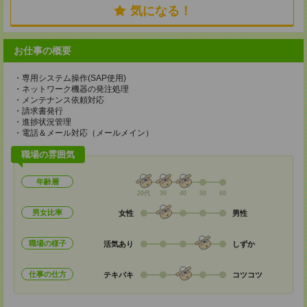
気になる！
お仕事の概要
・専用システム操作(SAP使用)
・ネットワーク機器の発注処理
・メンテナンス依頼対応
・請求書発行
・進捗状況管理
・電話＆メール対応（メールメイン）
職場の雰囲気
年齢層
20代
30
40
50
60
男女比率
女性
男性
職場の様子
活気あり
しずか
仕事の仕方
テキパキ
コツコツ