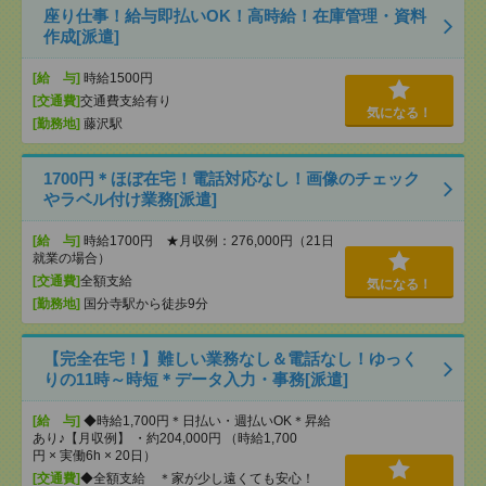
座り仕事！給与即払いOK！高時給！在庫管理・資料
作成[派遣]
[給 与]
時給1500円
[交通費]
交通費支給有り
気になる！
[勤務地]
藤沢駅
1700円＊ほぼ在宅！電話対応なし！画像のチェック
やラベル付け業務[派遣]
[給 与]
時給1700円 ★月収例：276,000円（21日
就業の場合）
[交通費]
全額支給
気になる！
[勤務地]
国分寺駅から徒歩9分
【完全在宅！】難しい業務なし＆電話なし！ゆっく
りの11時～時短＊データ入力・事務[派遣]
[給 与]
◆時給1,700円＊日払い・週払いOK＊昇給
あり♪【月収例】 ・約204,000円 （時給1,700
円 × 実働6h × 20日）
[交通費]
◆全額支給 ＊家が少し遠くても安心！