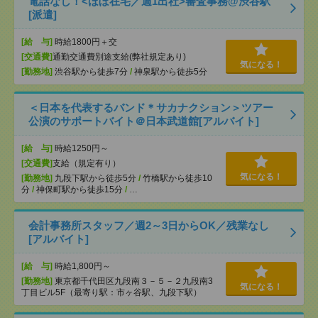
電話なし！<ほぼ在宅／週1出社>審査事務@渋谷駅
[派遣]
[給 与]
時給1800円＋交
[交通費]
通勤交通費別途支給(弊社規定あり)
気になる！
[勤務地]
渋谷駅から徒歩7分
/
神泉駅から徒歩5分
＜日本を代表するバンド＊サカナクション＞ツアー
公演のサポートバイト＠日本武道館[アルバイト]
[給 与]
時給1250円～
[交通費]
支給（規定有り）
気になる！
[勤務地]
九段下駅から徒歩5分
/
竹橋駅から徒歩10
分
/
神保町駅から徒歩15分
/
…
会計事務所スタッフ／週2～3日からOK／残業なし
[アルバイト]
[給 与]
時給1,800円～
[勤務地]
東京都千代田区九段南３－５－２九段南3
気になる！
丁目ビル5F（最寄り駅：市ヶ谷駅、九段下駅）