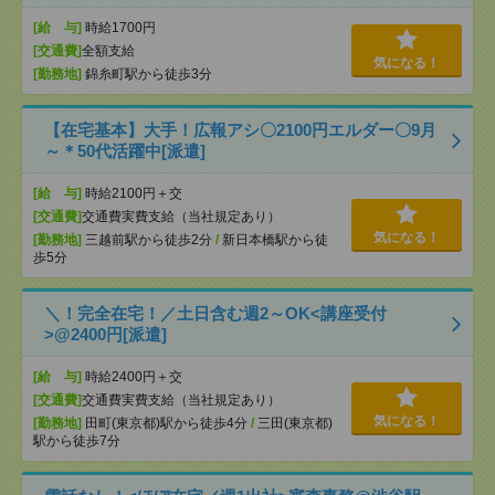
[給 与]
時給1700円
[交通費]
全額支給
気になる！
[勤務地]
錦糸町駅から徒歩3分
【在宅基本】大手！広報アシ〇2100円エルダー〇9月
～＊50代活躍中[派遣]
[給 与]
時給2100円＋交
[交通費]
交通費実費支給（当社規定あり）
気になる！
[勤務地]
三越前駅から徒歩2分
/
新日本橋駅から徒
歩5分
＼！完全在宅！／土日含む週2～OK<講座受付
>@2400円[派遣]
[給 与]
時給2400円＋交
[交通費]
交通費実費支給（当社規定あり）
気になる！
[勤務地]
田町(東京都)駅から徒歩4分
/
三田(東京都)
駅から徒歩7分