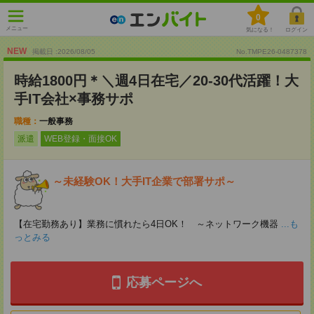
0
メニュー
気になる！
ログイン
NEW
掲載日 :2026
/
08
/
05
No.TMPE26-0487378
時給1800円＊＼週4日在宅／20-30代活躍！大
手IT会社×事務サポ
職種：
一般事務
派遣
WEB登録・面接OK
～未経験OK！大手IT企業で部署サポ～
【在宅勤務あり】業務に慣れたら4日OK！ ～ネットワーク機器
...も
っとみる
応募ページへ