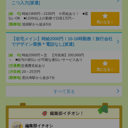
こつ入力[派遣]
[給 与]
時給1900円～2100円 ※昇給あり！ ■週
払いOK ■1日6h以上の勤務で日収1万円～
気になる！
[勤務地]
池袋駅から徒歩5分
【在宅メイン】時給2000円！10-16時勤務！旅行会社
でデザイン業務＊電話なし[派遣]
[給 与]
時給2000円＋交 【月収例】200,000円
～ ■給与の前払いが可能な速払いサービスあり
[交通費]
交通費支給あり
気になる！
[月収例]
20～25万円
[勤務地]
恵比寿駅から徒歩7分
すべて見る
編集部イチオシ