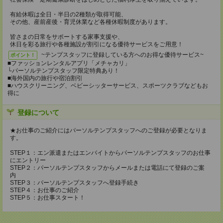
有給休暇は全日・半日の2種類が取得可能、
その他、産前産後・育児休業など各種休暇制度があります。
皆さまの日常をサポートする家事支援や、
休日を彩る旅行や各種施設が割引になる優待サービスをご用意！
~テンプスタッフに登録している方へのお得な優待サービス~
ポイント！
■ファッションレンタルアプリ「メチャカリ」
└パーソルテンプスタッフ限定特典あり！
■海外国内の旅行や宿泊割引
■ハウスクリーニング、ベビーシッターサービス、スポーツクラブなどもお
得に
登録について
★お仕事のご紹介にはパーソルテンプスタッフへのご登録が必要となりま
す。
STEP１：エン派遣またはエンバイトからパーソルテンプスタッフのお仕事
にエントリー
STEP２：パーソルテンプスタッフからメールまたは電話にて登録のご案
内
STEP３：パーソルテンプスタッフへ登録手続き
STEP４：お仕事のご紹介
STEP５：お仕事スタート！