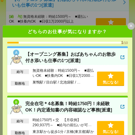
いも仕事の1つ[派遣]
[給 与]
無資格未経験：時給1500円～ ■週払い
OK ■扶養内OK ■日収1万2000円以上
×
[交通費]
交通費全額支給
気になる！
どちらのお仕事が気になりますか？
[勤務地]
巣鴨駅
/
目白駅
/
北池袋駅
/
…
1
/10
完全在宅＊4名募集！時給1750円！未経験OK！内定
【オープニング募集】おばあちゃんのお散歩
通知書の内容確認など事務[派遣]
付き添いも仕事の1つ[派遣]
[給 与]
時給1750円＋交 【月収例】290,937円
無資格未経験：時給1500円～ ■週払
～ ■給与の前払いが可能な速払いサービスあり
給与
いOK ■扶養内OK ■日収1万2000円
[交通費]
交通費支給あり
以上
巣鴨駅 / 目白駅 / 北池袋駅 / …
気になる!
勤務地
[月収例]
25～30万円
気になる！
[勤務地]
東京駅から徒歩1分
/
京橋(東京都)駅から徒
歩5分
完全在宅＊4名募集！時給1750円！未経験
OK！内定通知書の内容確認など事務[派遣]
1750円＊【図書館や博物館が好きなかたへ】本に囲
まれてお仕事＊事務[派遣]
時給1750円＋交 【月収例】
給与
290,937円～ ■給与の前払いが可能
[給 与]
時給1750円 月収例 245,000円
な速払いサービスあり
東京駅から徒歩1分 / 京橋(東京都)駅か
気になる!
勤務地
[交通費]
全額支給