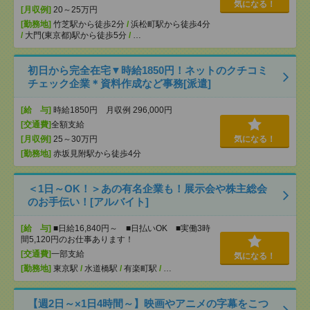
気になる！
[月収例]
20～25万円
[勤務地]
竹芝駅から徒歩2分
/
浜松町駅から徒歩4分
/
大門(東京都)駅から徒歩5分
/
…
初日から完全在宅▼時給1850円！ネットのクチコミ
チェック企業＊資料作成など事務[派遣]
[給 与]
時給1850円 月収例 296,000円
[交通費]
全額支給
[月収例]
25～30万円
気になる！
[勤務地]
赤坂見附駅から徒歩4分
＜1日～OK！＞あの有名企業も！展示会や株主総会
のお手伝い！[アルバイト]
[給 与]
■日給16,840円～ ■日払いOK ■実働3時
間5,120円のお仕事あります！
[交通費]
一部支給
気になる！
[勤務地]
東京駅
/
水道橋駅
/
有楽町駅
/
…
【週2日～×1日4時間～】映画やアニメの字幕をこつ