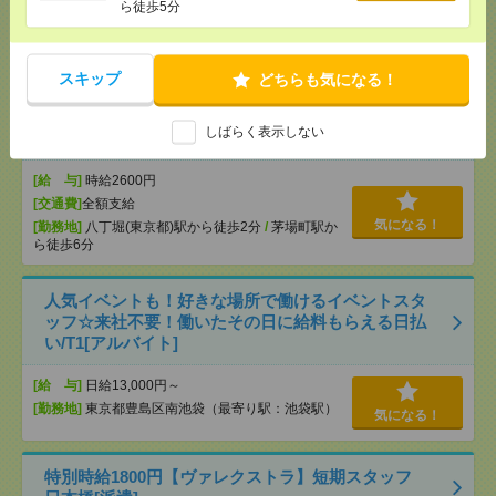
ら徒歩5分
[月収例]
20～25万円
気になる！
[勤務地]
東所沢駅から徒歩10分
/
所沢駅から民間バ
ス12分
スキップ
どちらも気になる！
時給2600円＊ほぼ在宅！週3～4日＆16時迄OK！補助
しばらく表示しない
金申請のサポート業務[派遣]
[給 与]
時給2600円
[交通費]
全額支給
気になる！
[勤務地]
八丁堀(東京都)駅から徒歩2分
/
茅場町駅か
ら徒歩6分
人気イベントも！好きな場所で働けるイベントスタ
ッフ☆来社不要！働いたその日に給料もらえる日払
い/T1[アルバイト]
[給 与]
日給13,000円～
[勤務地]
東京都豊島区南池袋（最寄り駅：池袋駅）
気になる！
特別時給1800円【ヴァレクストラ】短期スタッフ