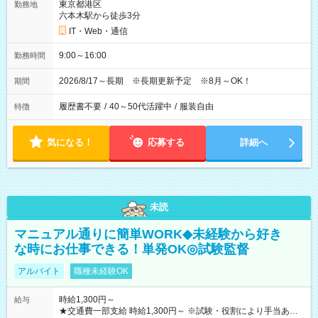
東京都港区
勤務地
六本木駅から徒歩3分
IT・Web・通信
9:00～16:00
勤務時間
2026/8/17～長期 ※長期更新予定 ※8月～OK！
期間
履歴書不要
/
40～50代活躍中
/
服装自由
特徴
気になる！
応募する
詳細へ
未読
マニュアル通りに簡単WORK◆未経験から好き
な時にお仕事できる！単発OK◎試験監督
アルバイト
職種未経験OK
時給1,300円～
給与
★交通費一部支給 時給1,300円～ ※試験・役割により手当あり