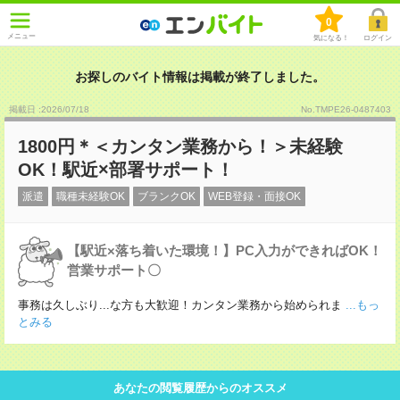
0
メニュー
気になる！
ログイン
お探しのバイト情報は掲載が終了しました。
掲載日 :2026
/
07
/
18
No.TMPE26-0487403
1800円＊＜カンタン業務から！＞未経験
OK！駅近×部署サポート！
派遣
職種未経験OK
ブランクOK
WEB登録・面接OK
【駅近×落ち着いた環境！】PC入力ができればOK！
営業サポート〇
事務は久しぶり...な方も大歓迎！カンタン業務から始められま
...もっ
とみる
あなたの閲覧履歴からのオススメ