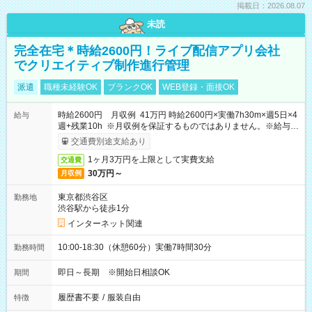
掲載日：2026.08.07
未読
完全在宅＊時給2600円！ライブ配信アプリ会社
でクリエイティブ制作進行管理
派遣
職種未経験OK
ブランクOK
WEB登録・面接OK
時給2600円 月収例 41万円 時給2600円×実働7h30m×週5日×4
給与
週+残業10h ※月収例を保証するものではありません。※給与即
受取りサービス利用可（利用条件有）
交通費別途支給あり
1ヶ月3万円を上限として実費支給
交通費
30万円～
月収例
東京都渋谷区
勤務地
渋谷駅から徒歩1分
インターネット関連
10:00-18:30（休憩60分）実働7時間30分
勤務時間
即日～長期 ※開始日相談OK
期間
履歴書不要
/
服装自由
特徴