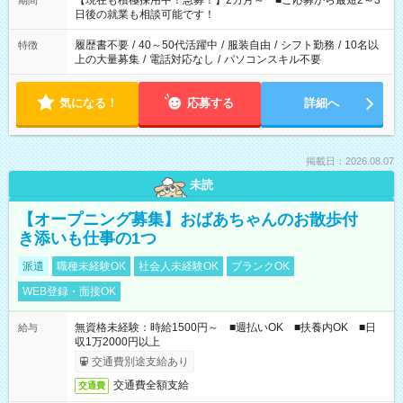
【現在も積極採用中！急募！】2カ月～ ■ご応募から最短2～3
期間
の方へ 今ご覧のお仕事で希望する勤務時間と、もう1つのお仕事
日後の就業も相談可能です！
の勤務時間。 合計で週40時間を超える場合は応募できません。
履歴書不要
/
40～50代活躍中
/
服装自由
/
シフト勤務
/
10名以
特徴
上の大量募集
/
電話対応なし
/
パソコンスキル不要
気になる！
応募する
詳細へ
掲載日：2026.08.07
未読
【オープニング募集】おばあちゃんのお散歩付
き添いも仕事の1つ
派遣
職種未経験OK
社会人未経験OK
ブランクOK
WEB登録・面接OK
無資格未経験：時給1500円～ ■週払いOK ■扶養内OK ■日
給与
収1万2000円以上
交通費別途支給あり
交通費全額支給
交通費