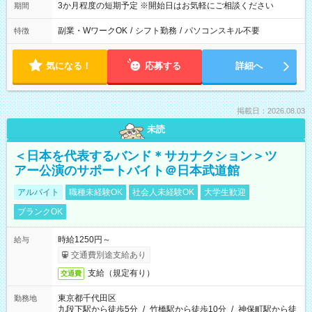
3か月程度の短期予定 ※開始日はお気軽にご相談ください
期間
副業・WワークOK
/
シフト勤務
/
パソコンスキル不要
特徴
気になる！
応募する
詳細へ
掲載日：2026.08.03
未読
＜日本を代表するバンド＊サカナクション＞ツ
アー公演のサポートバイト＠日本武道館
アルバイト
職種未経験OK
社会人未経験OK
大学生歓迎
ブランクOK
時給1250円～
給与
交通費別途支給あり
支給（規定有り）
交通費
東京都千代田区
勤務地
九段下駅から徒歩5分
/
竹橋駅から徒歩10分
/
神保町駅から徒