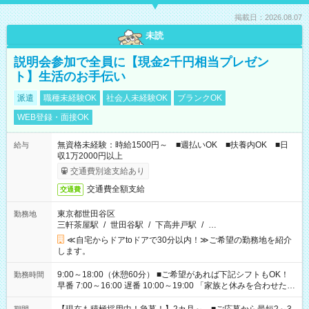
掲載日：2026.08.07
未読
説明会参加で全員に【現金2千円相当プレゼン
ト】生活のお手伝い
派遣
職種未経験OK
社会人未経験OK
ブランクOK
WEB登録・面接OK
無資格未経験：時給1500円～ ■週払いOK ■扶養内OK ■日
給与
収1万2000円以上
交通費別途支給あり
交通費全額支給
交通費
東京都世田谷区
勤務地
三軒茶屋駅
/
世田谷駅
/
下高井戸駅
/
…
≪自宅からドアtoドアで30分以内！≫ご希望の勤務地を紹介
します。
9:00～18:00（休憩60分） ■ご希望があれば下記シフトもOK！
勤務時間
早番 7:00～16:00 遅番 10:00～19:00 「家族と休みを合わせた
い」 「余裕を持って夕飯の準備がしたい」 「できれば残業はし
たくない」 など、ご希望を教えてくださいね。 ※Wワーク希望