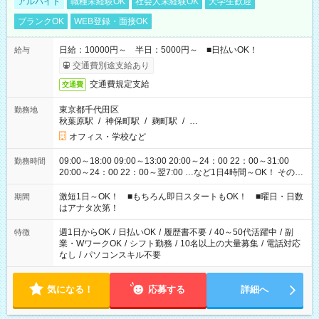
アルバイト
職種未経験OK
社会人未経験OK
大学生歓迎
ブランクOK
WEB登録・面接OK
日給：10000円～ 半日：5000円～ ■日払いOK！
給与
交通費別途支給あり
交通費規定支給
交通費
東京都千代田区
勤務地
秋葉原駅
/
神保町駅
/
麹町駅
/
…
オフィス・学校など
09:00～18:00 09:00～13:00 20:00～24：00 22：00～31:00
勤務時間
20:00～24：00 22：00～翌7:00 …など1日4時間～OK！ その他
シフトもございます！ お気軽にご相談ください！
激短1日～OK！ ■もちろん即日スタートもOK！ ■曜日・日数
期間
はアナタ次第！
週1日からOK
/
日払いOK
/
履歴書不要
/
40～50代活躍中
/
副
特徴
業・WワークOK
/
シフト勤務
/
10名以上の大量募集
/
電話対応
なし
/
パソコンスキル不要
気になる！
応募する
詳細へ