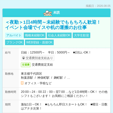
掲載日：2026.08.05
未読
＜夜勤＞1日4時間～未経験でももちろん歓迎！
イベント会場でイスや机の運搬のお仕事
アルバイト
職種未経験OK
社会人未経験OK
大学生歓迎
ブランクOK
WEB登録・面接OK
日給：12500円～ 半日：5000円～ ■日払いOK！
給与
交通費別途支給あり
交通費規定支給
交通費
東京都千代田区
勤務地
秋葉原駅
/
神保町駅
/
麹町駅
/
…
オフィス・学校など
20:00～24：00 22：00～翌7:00 …など1日4時間～OK！ その他
勤務時間
シフトもございます！ お気軽にご相談ください！
激短1日～OK！ ■もちろん即日スタートもOK！ ■曜日・日数
期間
はアナタ次第！