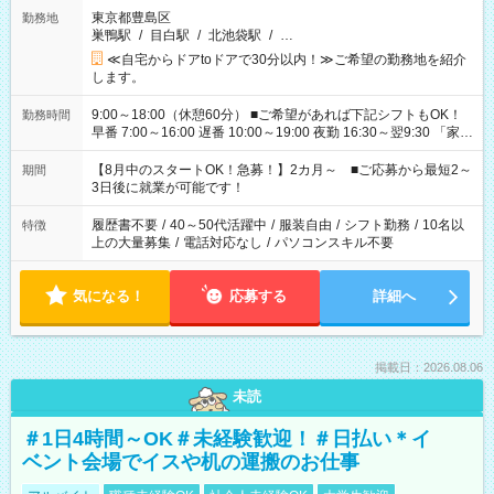
東京都豊島区
勤務地
巣鴨駅
/
目白駅
/
北池袋駅
/
…
≪自宅からドアtoドアで30分以内！≫ご希望の勤務地を紹介
します。
9:00～18:00（休憩60分） ■ご希望があれば下記シフトもOK！
勤務時間
早番 7:00～16:00 遅番 10:00～19:00 夜勤 16:30～翌9:30 「家族
と休みを合わせたい」 「余裕を持って夕飯の準備がしたい」
「できれば残業はしたくない」 など、ご希望を教えてください
【8月中のスタートOK！急募！】2カ月～ ■ご応募から最短2～
期間
ね。 ※Wワーク希望の方へ 今ご覧のお仕事で希望する勤務時間
3日後に就業が可能です！
と、もう1つのお仕事の勤務時間。 合計で週40時間を超える場
合は応募できません。
履歴書不要
/
40～50代活躍中
/
服装自由
/
シフト勤務
/
10名以
特徴
上の大量募集
/
電話対応なし
/
パソコンスキル不要
気になる！
応募する
詳細へ
掲載日：2026.08.06
未読
＃1日4時間～OK＃未経験歓迎！＃日払い＊イ
ベント会場でイスや机の運搬のお仕事