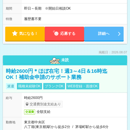
即日～長期 ※開始日相談OK
期間
履歴書不要
特徴
気になる！
応募する
詳細へ
掲載日：2026.08.07
未読
時給2600円＊ほぼ在宅！週3～4日＆16時迄
OK！補助金申請のサポート業務
派遣
職種未経験OK
ブランクOK
WEB登録・面接OK
時給2600円
給与
交通費別途支給あり
全額支給
交通費
東京都中央区
勤務地
八丁堀(東京都)駅から徒歩2分
/
茅場町駅から徒歩6分