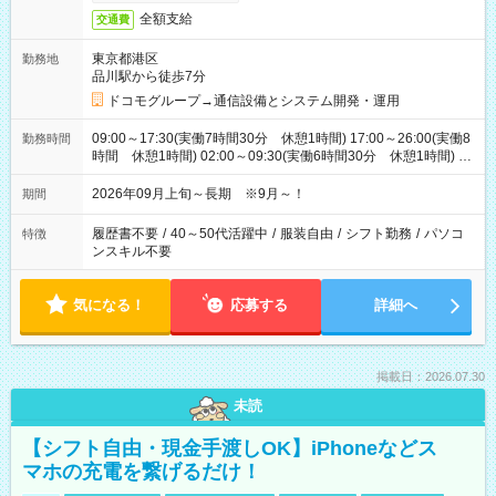
全額支給
交通費
東京都港区
勤務地
品川駅から徒歩7分
ドコモグループ→通信設備とシステム開発・運用
09:00～17:30(実働7時間30分 休憩1時間) 17:00～26:00(実働8
勤務時間
時間 休憩1時間) 02:00～09:30(実働6時間30分 休憩1時間) ※
日勤は就業時間1/夜勤は就業時間2.3を連続で行って頂きます
2026年09月上旬～長期 ※9月～！
期間
履歴書不要
/
40～50代活躍中
/
服装自由
/
シフト勤務
/
パソコ
特徴
ンスキル不要
気になる！
応募する
詳細へ
掲載日：2026.07.30
未読
【シフト自由・現金手渡しOK】iPhoneなどス
マホの充電を繋げるだけ！