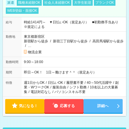
派遣
職種未経験OK
社会人未経験OK
大学生歓迎
ブランクOK
WEB登録・面接OK
時給1414円～ ▼日払いOK（規定あり） ■初勤務手当あり
給与
※規定による
東京都新宿区
勤務地
新宿駅から徒歩
/
新宿三丁目駅から徒歩
/
高田馬場駅から徒歩
/
…
物流企業
9:00～18:00
勤務時間
即日～OK！ 1日～働けます＾＾（規定あり）
期間
週1日からOK
/
日払いOK
/
履歴書不要
/
40～50代活躍中
/
副
特徴
業・WワークOK
/
服装自由
/
シフト勤務
/
10名以上の大量募
集
/
電話対応なし
/
パソコンスキル不要
気になる！
応募する
詳細へ