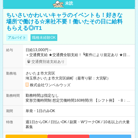
未読
ちいさいかわいいキャラのイベントも！好きな
場所で働ける☆来社不要！働いたその日に給料
もらえる◎/T1
アルバイト
職種未経験OK
日給13,000円～
給与
＋交通費支給 ★交通費全額支給！ ┗案件により規定あり ★日払
いOK！（規定あり） ┗働いたその日に現金GET♪ お仕事後はコ
交通費別途支給あり
ンビニATMから 日払い分を引き落とせます！ 【試用期間】試
用期間なし
さいたま市大宮区
勤務地
埼玉県さいたま市大宮区錦町（最寄り駅：大宮駅）
株式会社ワンベルウッズ
勤務時間は指定なし
勤務時間
変形労働時間制 想定労働時間160時間/月 【シフト例】 ・8：00
～21：00
単発・1日のみOK
期間
週1日からOK / 日払いOK / 副業・WワークOK / 10名以上の大量
特徴
募集