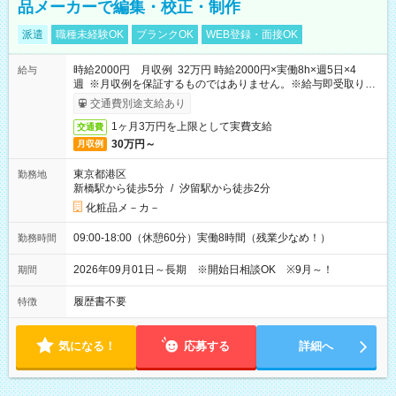
品メーカーで編集・校正・制作
派遣
職種未経験OK
ブランクOK
WEB登録・面接OK
時給2000円 月収例 32万円 時給2000円×実働8h×週5日×4
給与
週 ※月収例を保証するものではありません。※給与即受取りサ
ービス利用可（利用条件有）
交通費別途支給あり
1ヶ月3万円を上限として実費支給
交通費
30万円～
月収例
東京都港区
勤務地
新橋駅から徒歩5分
/
汐留駅から徒歩2分
化粧品メ－カ－
09:00-18:00（休憩60分）実働8時間（残業少なめ！）
勤務時間
2026年09月01日～長期 ※開始日相談OK ※9月～！
期間
履歴書不要
特徴
気になる！
応募する
詳細へ