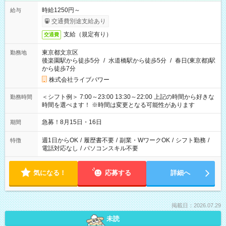
時給1250円～
給与
交通費別途支給あり
支給（規定有り）
交通費
東京都文京区
勤務地
後楽園駅から徒歩5分
/
水道橋駅から徒歩5分
/
春日(東京都)駅
から徒歩7分
株式会社ライブパワー
＜シフト例＞ 7:00～23:00 13:30～22:00 上記の時間から好きな
勤務時間
時間を選べます！ ※時間は変更となる可能性があります
急募！8月15日・16日
期間
週1日からOK
/
履歴書不要
/
副業・WワークOK
/
シフト勤務
/
特徴
電話対応なし
/
パソコンスキル不要
気になる！
応募する
詳細へ
掲載日：2026.07.29
未読