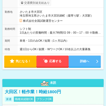
※勤務回数により昇給あり 【即給（前払い）オプションあ
交通費別途支給あり
り！】 希望される場合、勤務から1週間ほどで給与の一部を受け
取れます。 ※手数料418円がかかります。 【過去試験日の収入
さいたま市大宮区
勤務地
例】 ・河合塾模擬試験 8:30～17:30（休憩1時間） 時給1,300円
埼玉県埼玉県さいたま市大宮区錦町（最寄り駅：大宮駅）
×8時間＝日収10,400円＋交通費 ※当日の役割により時給＋100
円の場合あり ・国家試験 7:00～13:30（休憩なし） 時給1,300
株式会社全国試験運営センター
円（役割手当＋100円）×6時間＝日収8,400円＋交通費 【試用期
間】試用期間なし
シフト制
勤務時間
1日あたりの実働時間：最大7時間/日 09：00～17：00 ※勤務時
間は 試験により異なります。
単発・1日のみOK / 短期（1ヶ月以内）
期間
週1日からOK / 副業・WワークOK / 10名以上の大量募集
特徴
気になる！
応募する
詳細へ
未読
大田区！軽作業！時給1800円
派遣
職種未経験OK
ブランクOK