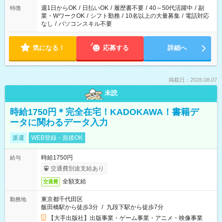
週1日からOK
/
日払いOK
/
履歴書不要
/
40～50代活躍中
/
副
特徴
業・WワークOK
/
シフト勤務
/
10名以上の大量募集
/
電話対応
なし
/
パソコンスキル不要
気になる！
応募する
詳細へ
掲載日：2026.08.07
未読
時給1750円＊完全在宅！KADOKAWA！書籍デ
ータに関わるデータ入力
派遣
WEB登録・面接OK
時給1750円
給与
交通費別途支給あり
全額支給
交通費
東京都千代田区
勤務地
飯田橋駅から徒歩3分
/
九段下駅から徒歩7分
【大手出版社】出版事業・ゲーム事業・アニメ・映像事業