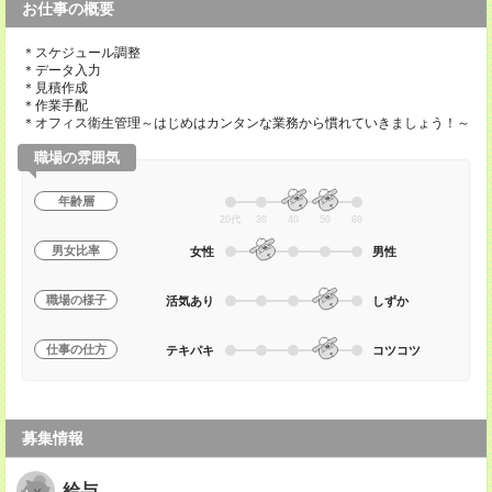
お仕事の概要
＊スケジュール調整
＊データ入力
＊見積作成
＊作業手配
＊オフィス衛生管理～はじめはカンタンな業務から慣れていきましょう！～
職場の雰囲気
年齢層
20代
30
40
50
60
男女比率
女性
男性
職場の様子
活気あり
しずか
仕事の仕方
テキパキ
コツコツ
募集情報
給与