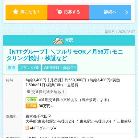
気になる！
応募する
詳細へ
掲載日：2026.08.07
未読
【NTTグループ】＼フルリモOK／月56万↑モニ
タリング検討・検証など
派遣
ブランクOK
WEB登録・面接OK
時給3,400円【月収例】約569,000円（時給3,400円×実働
給与
7.50h×21日+残業10h）+交通費
交通費別途支給あり
○通勤交通費の支給あり（当社規定による）
交通費
30万円～
月収例
東京都千代田区
勤務地
大手町(東京都)駅から徒歩2分
/
東京駅から徒歩8分
/
三越前駅
●NTTグループ●