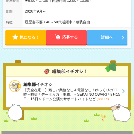
★9:00～17:30（休憩時間 12:00～13:00）
勤務時間
2026年9月～
期間
履歴書不要
/
40～50代活躍中
/
服装自由
特徴
気になる！
応募する
詳細へ
編集部イチオシ
【完全在宅！】難しい業務なし＆電話なし！ゆっくりの11
時～時短＊データ入力・事務、＜SEKAI NO OWARI＊8月15
日・16日＞ドーム公演のサポートバイトなど
(8/7UP!)