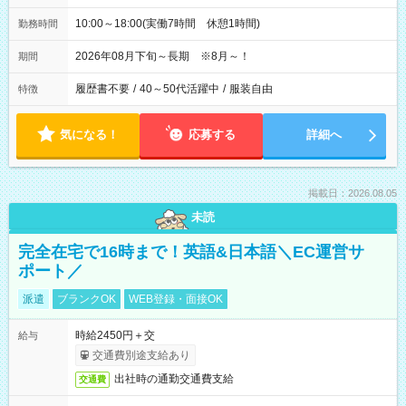
10:00～18:00(実働7時間 休憩1時間)
勤務時間
2026年08月下旬～長期 ※8月～！
期間
履歴書不要
/
40～50代活躍中
/
服装自由
特徴
気になる！
応募する
詳細へ
掲載日：2026.08.05
未読
完全在宅で16時まで！英語&日本語＼EC運営サ
ポート／
派遣
ブランクOK
WEB登録・面接OK
時給2450円＋交
給与
交通費別途支給あり
出社時の通勤交通費支給
交通費