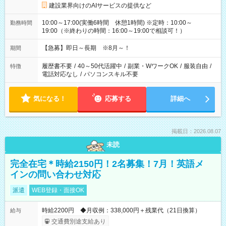
建設業界向けのAIサービスの提供など
10:00～17:00(実働6時間 休憩1時間) ※定時：10:00～
勤務時間
19:00（※終わりの時間：16:00～19:00で相談可！）
【急募】即日～長期 ※8月～！
期間
履歴書不要
/
40～50代活躍中
/
副業・WワークOK
/
服装自由
/
特徴
電話対応なし
/
パソコンスキル不要
気になる！
応募する
詳細へ
掲載日：2026.08.07
未読
完全在宅＊時給2150円！2名募集！7月！英語メ
インの問い合わせ対応
派遣
WEB登録・面接OK
時給2200円 ◆月収例：338,000円＋残業代（21日換算）
給与
交通費別途支給あり