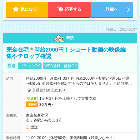
気になる！
応募する
詳細へ
掲載日：2026.08.07
未読
完全在宅＊時給2000円！ショート動画の映像編
集やテロップ確認
派遣
ブランクOK
WEB登録・面接OK
時給2000円 月収例 33万円 時給2000円×実働8h×週5日×4週
給与
+残業5h ※月収例を保証するものではありません。※給与即受
取りサービス利用可（利用条件有）
交通費別途支給あり
1ヶ月3万円を上限として実費支給
交通費
30万円～
月収例
東京都新宿区
勤務地
市ケ谷駅から徒歩3分
放送
11:00-20:00（休憩60分）実働8時間（残業少なめ！）
勤務時間