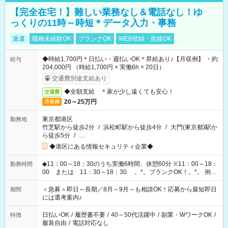
【完全在宅！】難しい業務なし＆電話なし！ゆ
っくりの11時～時短＊データ入力・事務
派遣
職種未経験OK
ブランクOK
WEB登録・面接OK
◆時給1,700円＊日払い・週払いOK＊昇給あり♪【月収例】 ・約
給与
204,000円 （時給1,700円 × 実働6h × 20日）
交通費別途支給あり
◆全額支給 ＊家が少し遠くても安心！
交通費
20～25万円
月収例
東京都港区
勤務地
竹芝駅から徒歩2分
/
浜松町駅から徒歩4分
/
大門(東京都)駅か
ら徒歩5分
/
…
◆港区にある情報セキュリティ企業◆
◆11：00～18：30のうち実働6時間、休憩60分 ※11：00～18：
勤務時間
00 または 11：30～18：30 。*。ブランクOK！。*。 例え
ば前職が、 在宅/財団法人/事務/コールセンター/受付/販売/カフェ
スタッフ スイーツ販売/ホテルフロント/化粧品販売/など 様々な
＜急募＞即日～長期／8月～9月～も相談OK！応募から最短即日
期間
業界から入社して活躍されています♪
には選考案内♪
日払いOK
/
履歴書不要
/
40～50代活躍中
/
副業・WワークOK
/
特徴
服装自由
/
電話対応なし