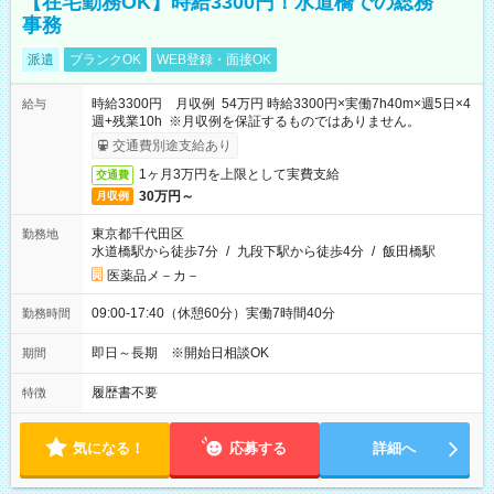
【在宅勤務OK】時給3300円！水道橋での総務
事務
派遣
ブランクOK
WEB登録・面接OK
時給3300円 月収例 54万円 時給3300円×実働7h40m×週5日×4
給与
週+残業10h ※月収例を保証するものではありません。
交通費別途支給あり
1ヶ月3万円を上限として実費支給
交通費
30万円～
月収例
東京都千代田区
勤務地
水道橋駅から徒歩7分
/
九段下駅から徒歩4分
/
飯田橋駅
医薬品メ－カ－
09:00-17:40（休憩60分）実働7時間40分
勤務時間
即日～長期 ※開始日相談OK
期間
履歴書不要
特徴
気になる！
応募する
詳細へ