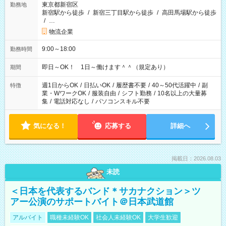
東京都新宿区
勤務地
新宿駅から徒歩
/
新宿三丁目駅から徒歩
/
高田馬場駅から徒歩
/
…
物流企業
9:00～18:00
勤務時間
即日～OK！ 1日～働けます＾＾（規定あり）
期間
週1日からOK
/
日払いOK
/
履歴書不要
/
40～50代活躍中
/
副
特徴
業・WワークOK
/
服装自由
/
シフト勤務
/
10名以上の大量募
集
/
電話対応なし
/
パソコンスキル不要
気になる！
応募する
詳細へ
掲載日：2026.08.03
未読
＜日本を代表するバンド＊サカナクション＞ツ
アー公演のサポートバイト＠日本武道館
アルバイト
職種未経験OK
社会人未経験OK
大学生歓迎