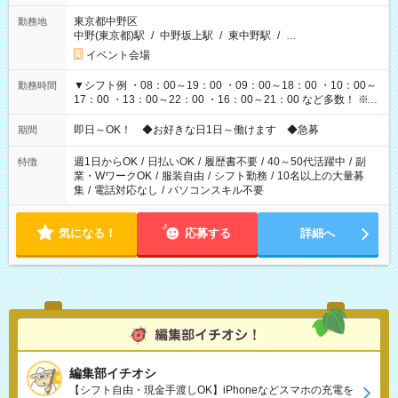
東京都中野区
勤務地
中野(東京都)駅
/
中野坂上駅
/
東中野駅
/
…
イベント会場
▼シフト例 ・08：00～19：00 ・09：00～18：00 ・10：00～
勤務時間
17：00 ・13：00～22：00 ・16：00～21：00 など多数！ ※お
仕事により勤務時間が異なります
即日～OK！ ◆お好きな日1日～働けます ◆急募
期間
週1日からOK
/
日払いOK
/
履歴書不要
/
40～50代活躍中
/
副
特徴
業・WワークOK
/
服装自由
/
シフト勤務
/
10名以上の大量募
集
/
電話対応なし
/
パソコンスキル不要
気になる！
応募する
詳細へ
編集部イチオシ
【シフト自由・現金手渡しOK】iPhoneなどスマホの充電を