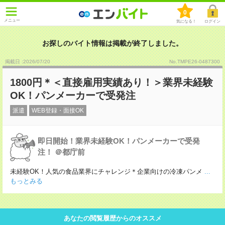
0
メニュー
気になる！
ログイン
お探しのバイト情報は掲載が終了しました。
掲載日 :2026
/
07
/
20
No.TMPE26-0487300
1800円＊＜直接雇用実績あり！＞業界未経験
OK！パンメーカーで受発注
派遣
WEB登録・面接OK
即日開始！業界未経験OK！パンメーカーで受発
注！ ＠都庁前
未経験OK！人気の食品業界にチャレンジ＊企業向けの冷凍パンメ
...
もっとみる
あなたの閲覧履歴からのオススメ