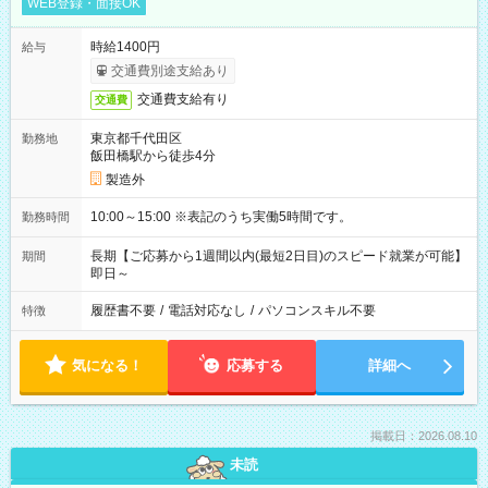
WEB登録・面接OK
時給1400円
給与
交通費別途支給あり
交通費支給有り
交通費
東京都千代田区
勤務地
飯田橋駅から徒歩4分
製造外
10:00～15:00 ※表記のうち実働5時間です。
勤務時間
長期【ご応募から1週間以内(最短2日目)のスピード就業が可能】
期間
即日～
履歴書不要
/
電話対応なし
/
パソコンスキル不要
特徴
気になる！
応募する
詳細へ
掲載日：2026.08.10
未読