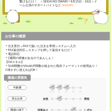
繋げるだけ！、＜SEKAI NO OWARI＊8月15日・16日＞ド
ーム公演のサポートバイトなど
(8/10UP!)
お仕事の概要
＊注文受付→FAXで届いた注文を専用システムへ入力
＊FAX返信対応→スタンプを押して返信するだけ！
＊電話対応
＊2週間の研修があるのであんしん！
【OAスキル】
＊SUM関数やVlookUP関数が組まれた既存フォーマットの使用あり！
※壊さずに使えればOK！
職場の雰囲気
年齢層
20代
30
40
50
60
男女比率
女性
男性
職場の様子
活気あり
しずか