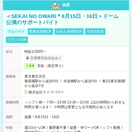
未読
＜SEKAI NO OWARI＊8月15日・16日＞ドーム
公演のサポートバイト
アルバイト
職種未経験OK
社会人未経験OK
大学生歓迎
ブランクOK
時給1250円～
給与
交通費別途支給あり
支給（規定有り）
交通費
東京都文京区
勤務地
後楽園駅から徒歩5分
/
水道橋駅から徒歩5分
/
春日(東京都)駅
から徒歩7分
株式会社ライブパワー
＜シフト例＞ 7:00～23:00 13:30～22:00 上記の時間から好きな
勤務時間
時間を選べます！ ※時間は変更となる可能性があります
急募！8月15日・16日
期間
週1日からOK
/
履歴書不要
/
副業・WワークOK
/
シフト勤務
/
特徴