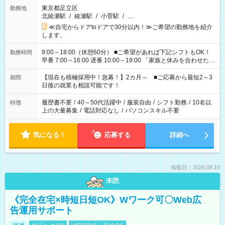
東京都足立区
勤務地
北綾瀬駅
/
綾瀬駅
/
小菅駅
/
…
≪自宅からドアtoドアで30分以内！≫ご希望の勤務地を紹介
します。
9:00～18:00（休憩60分） ■ご希望があれば下記シフトもOK！
勤務時間
早番 7:00～16:00 遅番 10:00～19:00 「家族と休みを合わせた
い」 「余裕を持って夕飯の準備がしたい」 「できれば残業はし
たくない」 など、ご希望を教えてくださいね。 ※Wワーク希望
【現在も積極採用中！急募！】2カ月～ ■ご応募から最短2～3
期間
の方へ 今ご覧のお仕事で希望する勤務時間と、もう1つのお仕事
日後の就業も相談可能です！
の勤務時間。 合計で週40時間を超える場合は応募できません。
履歴書不要
/
40～50代活躍中
/
服装自由
/
シフト勤務
/
10名以
特徴
上の大量募集
/
電話対応なし
/
パソコンスキル不要
気になる！
応募する
詳細へ
掲載日：2026.08.10
未読
《完全在宅×時短日短OK》Wワーク可〇Web広
告運用サポート