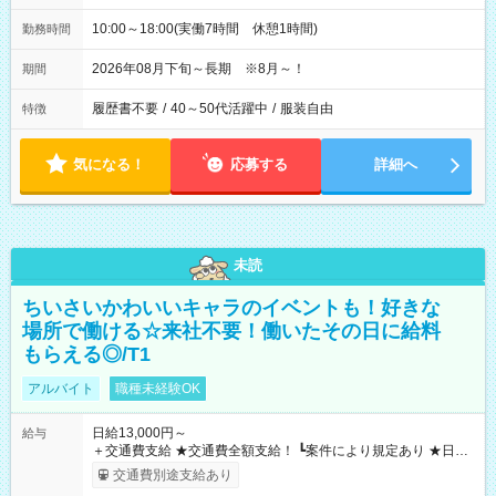
10:00～18:00(実働7時間 休憩1時間)
勤務時間
2026年08月下旬～長期 ※8月～！
期間
履歴書不要
/
40～50代活躍中
/
服装自由
特徴
気になる！
応募する
詳細へ
未読
ちいさいかわいいキャラのイベントも！好きな
場所で働ける☆来社不要！働いたその日に給料
もらえる◎/T1
アルバイト
職種未経験OK
日給13,000円～
給与
＋交通費支給 ★交通費全額支給！ ┗案件により規定あり ★日払
いOK！（規定あり） ┗働いたその日に現金GET♪ お仕事後はコ
交通費別途支給あり
ンビニATMから 日払い分を引き落とせます！ 【試用期間】試