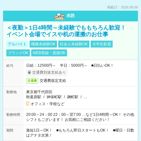
掲載日：2026.08.09
未読
＜夜勤＞1日4時間～未経験でももちろん歓迎！
イベント会場でイスや机の運搬のお仕事
アルバイト
職種未経験OK
社会人未経験OK
大学生歓迎
ブランクOK
WEB登録・面接OK
日給：12500円～ 半日：5000円～ ■日払いOK！
給与
交通費別途支給あり
交通費規定支給
交通費
東京都千代田区
勤務地
秋葉原駅
/
神保町駅
/
麹町駅
/
…
オフィス・学校など
20:00～24：00 22：00～翌7:00 …など1日4時間～OK！ その他
勤務時間
シフトもございます！ お気軽にご相談ください！
激短1日～OK！ ■もちろん即日スタートもOK！ ■曜日・日数
期間
はアナタ次第！