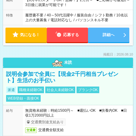
【8月中のスタートOK！急募！】2カ月～ ■ご応募から最短2～
期間
ね。 ※Wワーク希望の方へ 今ご覧のお仕事で希望する勤務時間
3日後に就業が可能です！
と、もう1つのお仕事の勤務時間。 合計で週40時間を超える場
合は応募できません。
履歴書不要
/
40～50代活躍中
/
服装自由
/
シフト勤務
/
10名以
特徴
上の大量募集
/
電話対応なし
/
パソコンスキル不要
気になる！
応募する
詳細へ
掲載日：2026.08.10
未読
説明会参加で全員に【現金2千円相当プレゼン
ト】生活のお手伝い
派遣
職種未経験OK
社会人未経験OK
ブランクOK
WEB登録・面接OK
無資格未経験：時給1500円～ ■週払いOK ■扶養内OK ■日
給与
収1万2000円以上
交通費別途支給あり
交通費全額支給
交通費