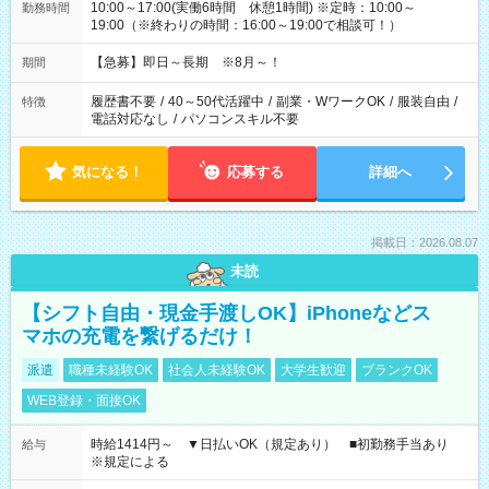
10:00～17:00(実働6時間 休憩1時間) ※定時：10:00～
勤務時間
19:00（※終わりの時間：16:00～19:00で相談可！）
【急募】即日～長期 ※8月～！
期間
履歴書不要
/
40～50代活躍中
/
副業・WワークOK
/
服装自由
/
特徴
電話対応なし
/
パソコンスキル不要
気になる！
応募する
詳細へ
掲載日：2026.08.07
未読
【シフト自由・現金手渡しOK】iPhoneなどス
マホの充電を繋げるだけ！
派遣
職種未経験OK
社会人未経験OK
大学生歓迎
ブランクOK
WEB登録・面接OK
時給1414円～ ▼日払いOK（規定あり） ■初勤務手当あり
給与
※規定による