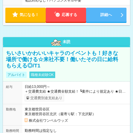
電話対応なし
/
パソコンスキル不要
気になる！
応募する
詳細へ
未読
ちいさいかわいいキャラのイベントも！好きな
場所で働ける☆来社不要！働いたその日に給料
もらえる◎/T1
アルバイト
職種未経験OK
日給13,000円～
給与
＋交通費支給 ★交通費全額支給！ ┗案件により規定あり ★日払
いOK！（規定あり） ┗働いたその日に現金GET♪ お仕事後はコ
交通費別途支給あり
ンビニATMから 日払い分を引き落とせます！ 【試用期間】試
用期間なし
東京都世田谷区
勤務地
東京都世田谷区北沢（最寄り駅：下北沢駅）
株式会社ワンベルウッズ
勤務時間は指定なし
勤務時間