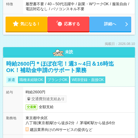
履歴書不要
/
40～50代活躍中
/
副業・WワークOK
/
服装自由
/
特徴
電話対応なし
/
パソコンスキル不要
気になる！
応募する
詳細へ
掲載日：2026.08.10
未読
時給2600円＊ほぼ在宅！週3～4日＆16時迄
OK！補助金申請のサポート業務
派遣
職種未経験OK
ブランクOK
WEB登録・面接OK
時給2600円
給与
交通費別途支給あり
全額支給
交通費
東京都中央区
勤務地
八丁堀(東京都)駅から徒歩2分
/
茅場町駅から徒歩6分
建設業界向けのAIサービスの提供など