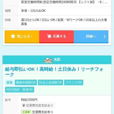
変形労働時間制 想定労働時間160時間/月 【シフト例】 ・8：00
～21：00
単発・1日のみOK
期間
週1日からOK / 日払いOK / 副業・WワークOK / 10名以上の大量
特徴
募集
気になる！
応募する
詳細へ
未読
給与即払いOK！高時給！土日休み！リーチフォ
ーク
派遣
職種未経験OK
社会人未経験OK
ブランクOK
WEB登録・面接OK
時給1500円
給与
交通費別途支給あり
交通費支給有り
交通費