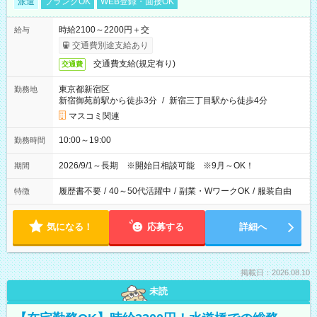
派遣
ブランクOK
WEB登録・面接OK
時給2100～2200円＋交
給与
交通費別途支給あり
交通費支給(規定有り)
交通費
東京都新宿区
勤務地
新宿御苑前駅から徒歩3分
/
新宿三丁目駅から徒歩4分
マスコミ関連
10:00～19:00
勤務時間
2026/9/1～長期 ※開始日相談可能 ※9月～OK！
期間
履歴書不要
/
40～50代活躍中
/
副業・WワークOK
/
服装自由
特徴
気になる！
応募する
詳細へ
掲載日：2026.08.10
未読