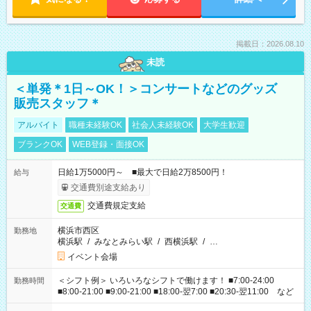
掲載日：2026.08.10
未読
＜単発＊1日～OK！＞コンサートなどのグッズ
販売スタッフ＊
アルバイト
職種未経験OK
社会人未経験OK
大学生歓迎
ブランクOK
WEB登録・面接OK
日給1万5000円～ ■最大で日給2万8500円！
給与
交通費別途支給あり
交通費規定支給
交通費
横浜市西区
勤務地
横浜駅
/
みなとみらい駅
/
西横浜駅
/
…
イベント会場
＜シフト例＞ いろいろなシフトで働けます！ ■7:00-24:00
勤務時間
■8:00-21:00 ■9:00-21:00 ■18:00-翌7:00 ■20:30-翌11:00 など