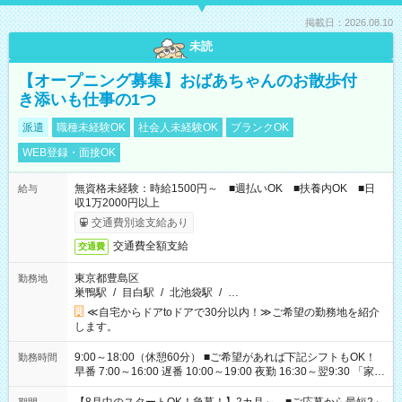
掲載日：2026.08.10
未読
【オープニング募集】おばあちゃんのお散歩付
き添いも仕事の1つ
派遣
職種未経験OK
社会人未経験OK
ブランクOK
WEB登録・面接OK
無資格未経験：時給1500円～ ■週払いOK ■扶養内OK ■日
給与
収1万2000円以上
交通費別途支給あり
交通費全額支給
交通費
東京都豊島区
勤務地
巣鴨駅
/
目白駅
/
北池袋駅
/
…
≪自宅からドアtoドアで30分以内！≫ご希望の勤務地を紹介
します。
9:00～18:00（休憩60分） ■ご希望があれば下記シフトもOK！
勤務時間
早番 7:00～16:00 遅番 10:00～19:00 夜勤 16:30～翌9:30 「家族
と休みを合わせたい」 「余裕を持って夕飯の準備がしたい」
「できれば残業はしたくない」 など、ご希望を教えてください