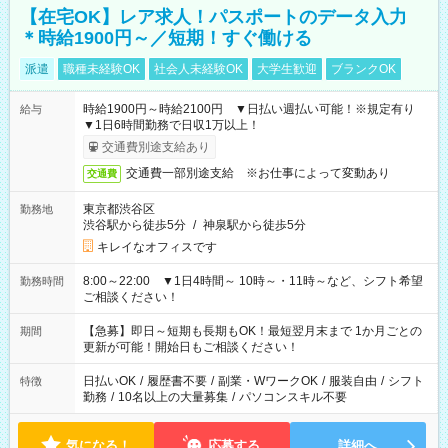
【在宅OK】レア求人！パスポートのデータ入力
＊時給1900円～／短期！すぐ働ける
派遣
職種未経験OK
社会人未経験OK
大学生歓迎
ブランクOK
時給1900円～時給2100円 ▼日払い週払い可能！※規定有り
給与
▼1日6時間勤務で日収1万以上！
交通費別途支給あり
交通費一部別途支給 ※お仕事によって変動あり
交通費
東京都渋谷区
勤務地
渋谷駅から徒歩5分
/
神泉駅から徒歩5分
キレイなオフィスです
8:00～22:00 ▼1日4時間～ 10時～・11時～など、シフト希望
勤務時間
ご相談ください！
【急募】即日～短期も長期もOK！最短翌月末まで 1か月ごとの
期間
更新が可能！開始日もご相談ください！
日払いOK
/
履歴書不要
/
副業・WワークOK
/
服装自由
/
シフト
特徴
勤務
/
10名以上の大量募集
/
パソコンスキル不要
気になる！
応募する
詳細へ