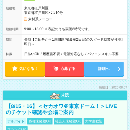
東京都江戸川区
勤務地
東京都江戸川区バス10分
素材系メーカー
9:00～18:00 ※表記のうち実働8時間です。
勤務時間
長期【ご応募から1週間以内(最短2日目)のスピード就業が可能】
期間
即日～
日払いOK
/
履歴書不要
/
電話対応なし
/
パソコンスキル不要
特徴
気になる！
応募する
詳細へ
掲載日：2026.08.07
未読
【8/15・16】＜セカオワ＠東京ドーム！＞LIVE
のチケット確認や会場ご案内
アルバイト
職種未経験OK
社会人未経験OK
大学生歓迎
ブランクOK