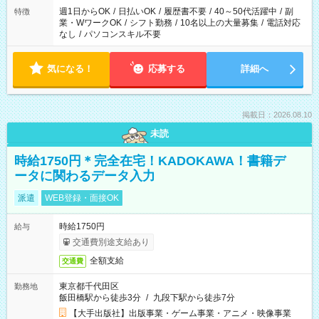
週1日からOK
/
日払いOK
/
履歴書不要
/
40～50代活躍中
/
副
特徴
業・WワークOK
/
シフト勤務
/
10名以上の大量募集
/
電話対応
なし
/
パソコンスキル不要
気になる！
応募する
詳細へ
掲載日：2026.08.10
未読
時給1750円＊完全在宅！KADOKAWA！書籍デ
ータに関わるデータ入力
派遣
WEB登録・面接OK
時給1750円
給与
交通費別途支給あり
全額支給
交通費
東京都千代田区
勤務地
飯田橋駅から徒歩3分
/
九段下駅から徒歩7分
【大手出版社】出版事業・ゲーム事業・アニメ・映像事業