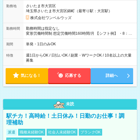
用期間なし
さいたま市大宮区
勤務地
埼玉県さいたま市大宮区錦町（最寄り駅：大宮駅）
株式会社ワンベルウッズ
勤務時間は指定なし
勤務時間
変形労働時間制 想定労働時間160時間/月 【シフト例】 ・8：00
～21：00
単発・1日のみOK
期間
週1日からOK / 日払いOK / 副業・WワークOK / 10名以上の大量
特徴
募集
気になる！
応募する
詳細へ
未読
駅チカ！高時給！土日休み！日勤のお仕事！調
理補助
派遣
職種未経験OK
社会人未経験OK
ブランクOK