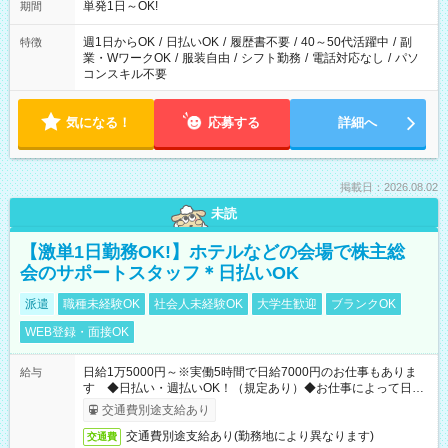
単発1日～OK!
期間
週1日からOK
/
日払いOK
/
履歴書不要
/
40～50代活躍中
/
副
特徴
業・WワークOK
/
服装自由
/
シフト勤務
/
電話対応なし
/
パソ
コンスキル不要
気になる！
応募する
詳細へ
掲載日：2026.08.02
未読
【激単1日勤務OK!】ホテルなどの会場で株主総
会のサポートスタッフ＊日払いOK
派遣
職種未経験OK
社会人未経験OK
大学生歓迎
ブランクOK
WEB登録・面接OK
日給1万5000円～※実働5時間で日給7000円のお仕事もありま
給与
す ◆日払い・週払いOK！（規定あり）◆お仕事によって日給
も異なります
交通費別途支給あり
交通費別途支給あり(勤務地により異なります)
交通費