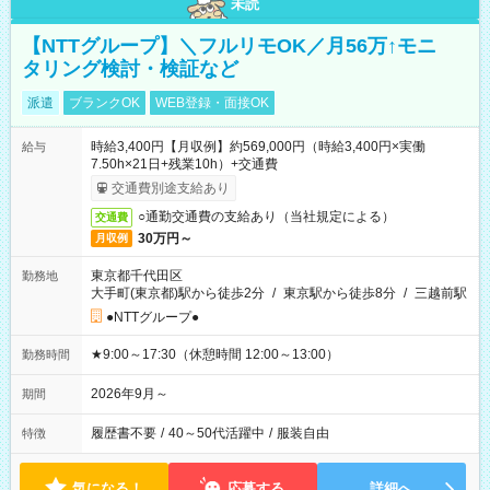
未読
【NTTグループ】＼フルリモOK／月56万↑モニ
タリング検討・検証など
派遣
ブランクOK
WEB登録・面接OK
時給3,400円【月収例】約569,000円（時給3,400円×実働
給与
7.50h×21日+残業10h）+交通費
交通費別途支給あり
○通勤交通費の支給あり（当社規定による）
交通費
30万円～
月収例
東京都千代田区
勤務地
大手町(東京都)駅から徒歩2分
/
東京駅から徒歩8分
/
三越前駅
●NTTグループ●
★9:00～17:30（休憩時間 12:00～13:00）
勤務時間
2026年9月～
期間
履歴書不要
/
40～50代活躍中
/
服装自由
特徴
気になる！
応募する
詳細へ