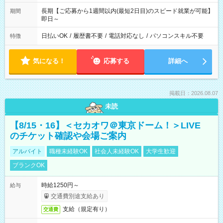
長期【ご応募から1週間以内(最短2日目)のスピード就業が可能】
期間
即日～
日払いOK
/
履歴書不要
/
電話対応なし
/
パソコンスキル不要
特徴
気になる！
応募する
詳細へ
掲載日：2026.08.07
未読
【8/15・16】＜セカオワ＠東京ドーム！＞LIVE
のチケット確認や会場ご案内
アルバイト
職種未経験OK
社会人未経験OK
大学生歓迎
ブランクOK
時給1250円～
給与
交通費別途支給あり
支給（規定有り）
交通費