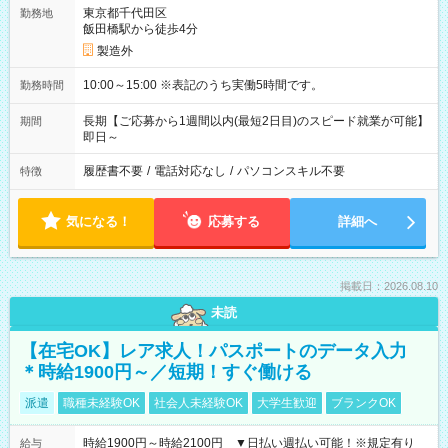
東京都千代田区
勤務地
飯田橋駅から徒歩4分
製造外
10:00～15:00 ※表記のうち実働5時間です。
勤務時間
長期【ご応募から1週間以内(最短2日目)のスピード就業が可能】
期間
即日～
履歴書不要
/
電話対応なし
/
パソコンスキル不要
特徴
気になる！
応募する
詳細へ
掲載日：2026.08.10
未読
【在宅OK】レア求人！パスポートのデータ入力
＊時給1900円～／短期！すぐ働ける
派遣
職種未経験OK
社会人未経験OK
大学生歓迎
ブランクOK
時給1900円～時給2100円 ▼日払い週払い可能！※規定有り
給与