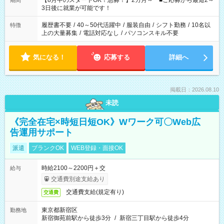
【8月中のスタートOK！急募！】2カ月～ ■ご応募から最短2～
期間
ね。 ※Wワーク希望の方へ 今ご覧のお仕事で希望する勤務時間
3日後に就業が可能です！
と、もう1つのお仕事の勤務時間。 合計で週40時間を超える場
合は応募できません。
履歴書不要
/
40～50代活躍中
/
服装自由
/
シフト勤務
/
10名以
特徴
上の大量募集
/
電話対応なし
/
パソコンスキル不要
気になる！
応募する
詳細へ
掲載日：2026.08.10
未読
《完全在宅×時短日短OK》Wワーク可〇Web広
告運用サポート
派遣
ブランクOK
WEB登録・面接OK
時給2100～2200円＋交
給与
交通費別途支給あり
交通費支給(規定有り)
交通費
東京都新宿区
勤務地
新宿御苑前駅から徒歩3分
/
新宿三丁目駅から徒歩4分