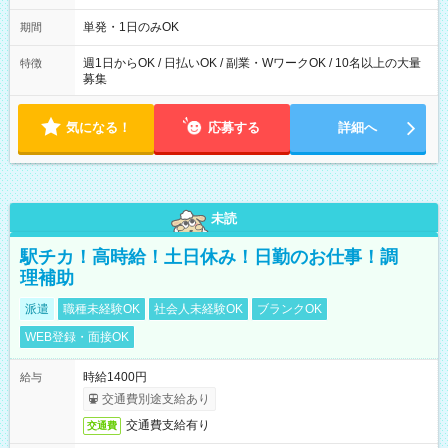
～21：00
単発・1日のみOK
期間
週1日からOK / 日払いOK / 副業・WワークOK / 10名以上の大量
特徴
募集
気になる！
応募する
詳細へ
未読
駅チカ！高時給！土日休み！日勤のお仕事！調
理補助
派遣
職種未経験OK
社会人未経験OK
ブランクOK
WEB登録・面接OK
時給1400円
給与
交通費別途支給あり
交通費支給有り
交通費