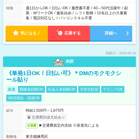
週1日からOK
/
日払いOK
/
履歴書不要
/
40～50代活躍中
/
副
特徴
業・WワークOK
/
服装自由
/
シフト勤務
/
10名以上の大量募
集
/
電話対応なし
/
パソコンスキル不要
気になる！
応募する
詳細へ
掲載日：2026.08.10
未読
《単発1日OK！日払い可》＊DMのモクモクシ
ール貼り
派遣
職種未経験OK
社会人未経験OK
大学生歓迎
ブランクOK
WEB登録・面接OK
時給1,500円～1,875円
給与
交通費別途支給あり
■ 交通費規定内支給 ※派遣先による
交通費
東京都練馬区
勤務地