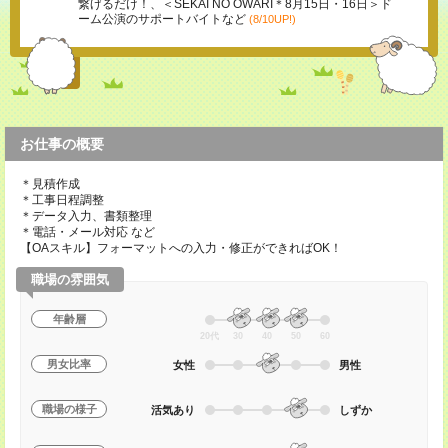
繋げるだけ！、＜SEKAI NO OWARI＊8月15日・16日＞ド
ーム公演のサポートバイトなど
(8/10UP!)
お仕事の概要
＊見積作成
＊工事日程調整
＊データ入力、書類整理
＊電話・メール対応 など
【OAスキル】フォーマットへの入力・修正ができればOK！
職場の雰囲気
年齢層
20代
30
40
50
60
男女比率
女性
男性
職場の様子
活気あり
しずか