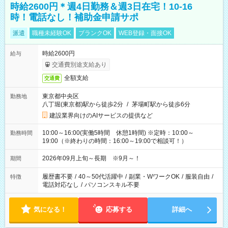
時給2600円＊週4日勤務＆週3日在宅！10-16
時！電話なし！補助金申請サポ
派遣
職種未経験OK
ブランクOK
WEB登録・面接OK
時給2600円
給与
交通費別途支給あり
全額支給
交通費
東京都中央区
勤務地
八丁堀(東京都)駅から徒歩2分
/
茅場町駅から徒歩6分
建設業界向けのAIサービスの提供など
10:00～16:00(実働5時間 休憩1時間) ※定時：10:00～
勤務時間
19:00（※終わりの時間：16:00～19:00で相談可！）
2026年09月上旬～長期 ※9月～！
期間
履歴書不要
/
40～50代活躍中
/
副業・WワークOK
/
服装自由
/
特徴
電話対応なし
/
パソコンスキル不要
気になる！
応募する
詳細へ