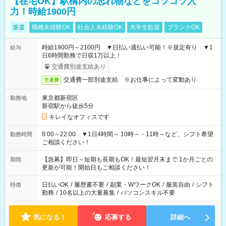
【在宅OK】駅構内の忘れ物などをコツコツ入
力！時給1900円
派遣
職種未経験OK
社会人未経験OK
大学生歓迎
ブランクOK
時給1900円～2100円 ▼日払い週払い可能！※規定有り ▼1
給与
日6時間勤務で日収1万以上！
交通費別途支給あり
交通費一部別途支給 ※お仕事によって変動あり
交通費
東京都新宿区
勤務地
新宿駅から徒歩5分
キレイなオフィスです
8:00～22:00 ▼1日4時間～ 10時～・11時～など、シフト希望
勤務時間
ご相談ください！
【急募】即日～短期も長期もOK！最短翌月末まで 1か月ごとの
期間
更新が可能！開始日もご相談ください！
日払いOK
/
履歴書不要
/
副業・WワークOK
/
服装自由
/
シフト
特徴
勤務
/
10名以上の大量募集
/
パソコンスキル不要
気になる！
応募する
詳細へ