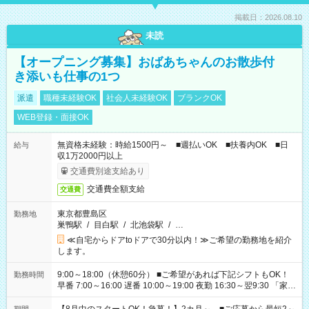
掲載日：2026.08.10
未読
【オープニング募集】おばあちゃんのお散歩付
き添いも仕事の1つ
派遣
職種未経験OK
社会人未経験OK
ブランクOK
WEB登録・面接OK
無資格未経験：時給1500円～ ■週払いOK ■扶養内OK ■日
給与
収1万2000円以上
交通費別途支給あり
交通費全額支給
交通費
東京都豊島区
勤務地
巣鴨駅
/
目白駅
/
北池袋駅
/
…
≪自宅からドアtoドアで30分以内！≫ご希望の勤務地を紹介
します。
9:00～18:00（休憩60分） ■ご希望があれば下記シフトもOK！
勤務時間
早番 7:00～16:00 遅番 10:00～19:00 夜勤 16:30～翌9:30 「家族
と休みを合わせたい」 「余裕を持って夕飯の準備がしたい」
「できれば残業はしたくない」 など、ご希望を教えてください