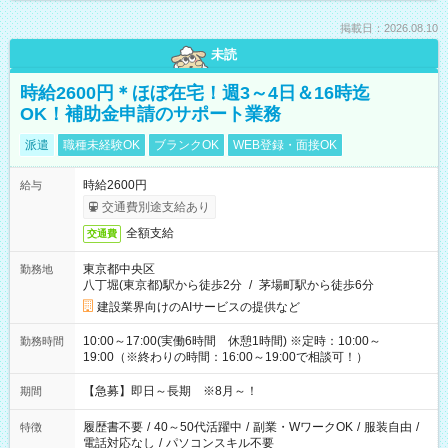
掲載日：2026.08.10
未読
時給2600円＊ほぼ在宅！週3～4日＆16時迄
OK！補助金申請のサポート業務
派遣
職種未経験OK
ブランクOK
WEB登録・面接OK
時給2600円
給与
交通費別途支給あり
全額支給
交通費
東京都中央区
勤務地
八丁堀(東京都)駅から徒歩2分
/
茅場町駅から徒歩6分
建設業界向けのAIサービスの提供など
10:00～17:00(実働6時間 休憩1時間) ※定時：10:00～
勤務時間
19:00（※終わりの時間：16:00～19:00で相談可！）
【急募】即日～長期 ※8月～！
期間
履歴書不要
/
40～50代活躍中
/
副業・WワークOK
/
服装自由
/
特徴
電話対応なし
/
パソコンスキル不要