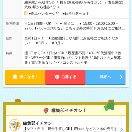
練馬駅から徒歩5分
/
桜台(東京都)駅から徒歩5分
/
豊島園(西
武線)駅から徒歩5分
/
…
■物流センターなど ■勤務地選べます
＜1日3時間～OK！＞ ▼ 例えば… ▼ 15:00～18:00 15:00～
勤務時間
22:00 17:00～22:00 など こちら以外の時間もお気軽にご相談く
ださい！
単発1日～！ ★勤務開始日や期間はお気軽にご相談くださ
期間
い！ ＃8月～ ＃9月～
週1日からOK
/
日払いOK
/
履歴書不要
/
40～50代活躍中
/
副
特徴
業・WワークOK
/
服装自由
/
シフト勤務
/
10名以上の大量募
集
/
電話対応なし
/
パソコンスキル不要
気になる！
応募する
詳細へ
編集部イチオシ
【シフト自由・現金手渡しOK】iPhoneなどスマホの充電を