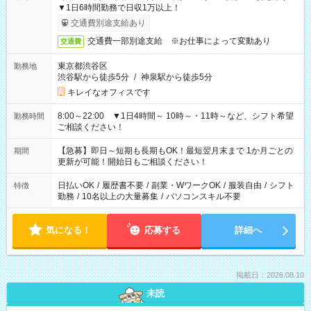
▼1日6時間勤務で日収1万以上！
交通費別途支給あり
交通費一部別途支給 ※お仕事によって変動あり
交通費
東京都渋谷区
勤務地
渋谷駅から徒歩5分
/
神泉駅から徒歩5分
キレイなオフィスです
8:00～22:00 ▼1日4時間～ 10時～・11時～など、シフト希望
勤務時間
ご相談ください！
【急募】即日～短期も長期もOK！最短翌月末まで 1か月ごとの
期間
更新が可能！開始日もご相談ください！
日払いOK
/
履歴書不要
/
副業・WワークOK
/
服装自由
/
シフト
特徴
勤務
/
10名以上の大量募集
/
パソコンスキル不要
気になる！
応募する
詳細へ
掲載日：2026.08.10
未読