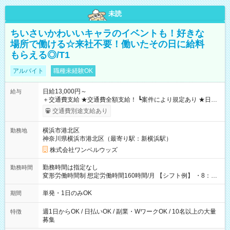
未読
ちいさいかわいいキャラのイベントも！好きな
場所で働ける☆来社不要！働いたその日に給料
もらえる◎/T1
アルバイト
職種未経験OK
日給13,000円～
給与
＋交通費支給 ★交通費全額支給！ ┗案件により規定あり ★日払
いOK！（規定あり） ┗働いたその日に現金GET♪ お仕事後はコ
交通費別途支給あり
ンビニATMから 日払い分を引き落とせます！ 【試用期間】試
用期間なし
横浜市港北区
勤務地
神奈川県横浜市港北区（最寄り駅：新横浜駅）
株式会社ワンベルウッズ
勤務時間は指定なし
勤務時間
変形労働時間制 想定労働時間160時間/月 【シフト例】 ・8：00
～21：00
単発・1日のみOK
期間
週1日からOK / 日払いOK / 副業・WワークOK / 10名以上の大量
特徴
募集