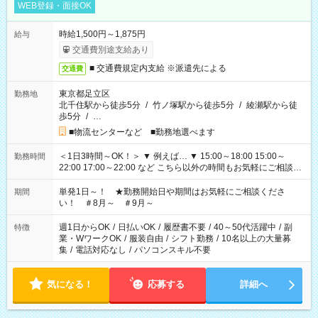
WEB登録・面接OK
時給1,500円～1,875円
給与
交通費別途支給あり
■ 交通費規定内支給 ※派遣先による
交通費
東京都足立区
勤務地
北千住駅から徒歩5分
/
竹ノ塚駅から徒歩5分
/
綾瀬駅から徒
歩5分
/
…
■物流センターなど ■勤務地選べます
＜1日3時間～OK！＞ ▼ 例えば… ▼ 15:00～18:00 15:00～
勤務時間
22:00 17:00～22:00 など こちら以外の時間もお気軽にご相談く
ださい！
単発1日～！ ★勤務開始日や期間はお気軽にご相談くださ
期間
い！ ＃8月～ ＃9月～
週1日からOK
/
日払いOK
/
履歴書不要
/
40～50代活躍中
/
副
特徴
業・WワークOK
/
服装自由
/
シフト勤務
/
10名以上の大量募
集
/
電話対応なし
/
パソコンスキル不要
気になる！
応募する
詳細へ