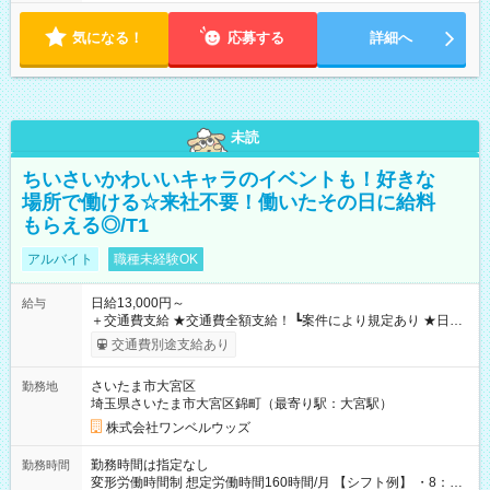
気になる！
応募する
詳細へ
未読
ちいさいかわいいキャラのイベントも！好きな
場所で働ける☆来社不要！働いたその日に給料
もらえる◎/T1
アルバイト
職種未経験OK
日給13,000円～
給与
＋交通費支給 ★交通費全額支給！ ┗案件により規定あり ★日払
いOK！（規定あり） ┗働いたその日に現金GET♪ お仕事後はコ
交通費別途支給あり
ンビニATMから 日払い分を引き落とせます！ 【試用期間】試
用期間なし
さいたま市大宮区
勤務地
埼玉県さいたま市大宮区錦町（最寄り駅：大宮駅）
株式会社ワンベルウッズ
勤務時間は指定なし
勤務時間
変形労働時間制 想定労働時間160時間/月 【シフト例】 ・8：00