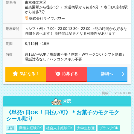
東京都文京区
勤務地
後楽園駅から徒歩5分
/
水道橋駅から徒歩5分
/
春日(東京都)駅
から徒歩7分
株式会社ライブパワー
＜シフト例＞ 7:00～23:00 13:30～22:00 上記の時間から好きな
勤務時間
時間を選べます！ ※時間は変更となる可能性があります
8月15日・16日
期間
週1日からOK
/
履歴書不要
/
副業・WワークOK
/
シフト勤務
/
特徴
電話対応なし
/
パソコンスキル不要
気になる！
応募する
詳細へ
掲載日：2026.08.10
未読
《単発1日OK！日払い可》＊お菓子のモクモク
シール貼り
派遣
職種未経験OK
社会人未経験OK
大学生歓迎
ブランクOK