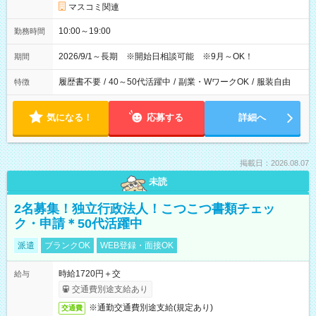
マスコミ関連
10:00～19:00
勤務時間
2026/9/1～長期 ※開始日相談可能 ※9月～OK！
期間
履歴書不要
/
40～50代活躍中
/
副業・WワークOK
/
服装自由
特徴
気になる！
応募する
詳細へ
掲載日：2026.08.07
未読
2名募集！独立行政法人！こつこつ書類チェッ
ク・申請＊50代活躍中
派遣
ブランクOK
WEB登録・面接OK
時給1720円＋交
給与
交通費別途支給あり
※通勤交通費別途支給(規定あり)
交通費