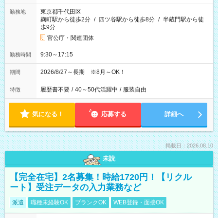
東京都千代田区
勤務地
麹町駅から徒歩2分
/
四ツ谷駅から徒歩8分
/
半蔵門駅から徒
歩9分
官公庁・関連団体
9:30～17:15
勤務時間
2026/8/27～長期 ※8月～OK！
期間
履歴書不要
/
40～50代活躍中
/
服装自由
特徴
気になる！
応募する
詳細へ
掲載日：2026.08.10
未読
【完全在宅】2名募集！時給1720円！【リクル
ート】受注データの入力業務など
派遣
職種未経験OK
ブランクOK
WEB登録・面接OK