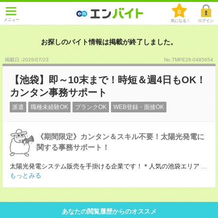
0
メニュー
気になる！
ログイン
お探しのバイト情報は掲載が終了しました。
掲載日 :2026
/
07
/
23
No.TMPE26-0485654
【池袋】即～10末まで！時短＆週4日もOK！
カンタン事務サポート
派遣
職種未経験OK
ブランクOK
WEB登録・面接OK
《期間限定》カンタン＆スキル不要！太陽光発電に
関する事務サポート！
太陽光発電システム販売を手掛ける企業です！＊人気の池袋エリア
...
もっとみる
あなたの閲覧履歴からのオススメ