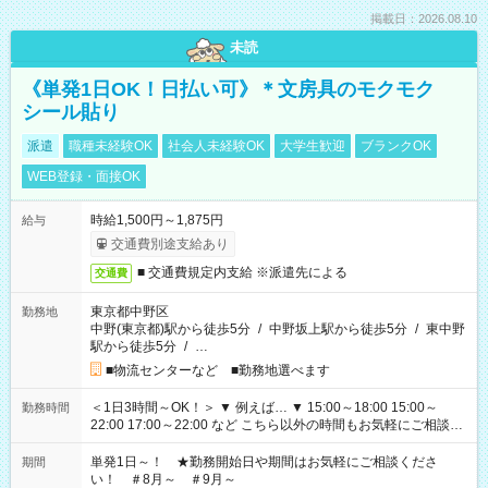
掲載日：2026.08.10
未読
《単発1日OK！日払い可》＊文房具のモクモク
シール貼り
派遣
職種未経験OK
社会人未経験OK
大学生歓迎
ブランクOK
WEB登録・面接OK
時給1,500円～1,875円
給与
交通費別途支給あり
■ 交通費規定内支給 ※派遣先による
交通費
東京都中野区
勤務地
中野(東京都)駅から徒歩5分
/
中野坂上駅から徒歩5分
/
東中野
駅から徒歩5分
/
…
■物流センターなど ■勤務地選べます
＜1日3時間～OK！＞ ▼ 例えば… ▼ 15:00～18:00 15:00～
勤務時間
22:00 17:00～22:00 など こちら以外の時間もお気軽にご相談く
ださい！
単発1日～！ ★勤務開始日や期間はお気軽にご相談くださ
期間
い！ ＃8月～ ＃9月～