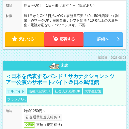
即日～OK！ 1日～働けます＾＾（規定あり）
期間
週1日からOK
/
日払いOK
/
履歴書不要
/
40～50代活躍中
/
副
特徴
業・WワークOK
/
服装自由
/
シフト勤務
/
10名以上の大量募
集
/
電話対応なし
/
パソコンスキル不要
気になる！
応募する
詳細へ
掲載日：2026.08.03
未読
＜日本を代表するバンド＊サカナクション＞ツ
アー公演のサポートバイト＠日本武道館
アルバイト
職種未経験OK
社会人未経験OK
大学生歓迎
ブランクOK
時給1250円～
給与
交通費別途支給あり
支給（規定有り）
交通費