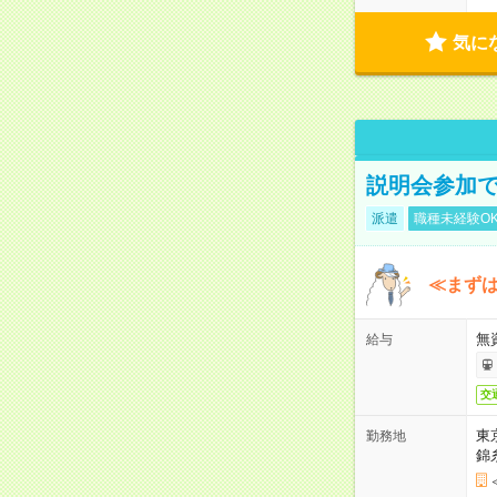
気に
説明会参加で
派遣
職種未経験O
≪まずは
無
給与
交
東
勤務地
錦