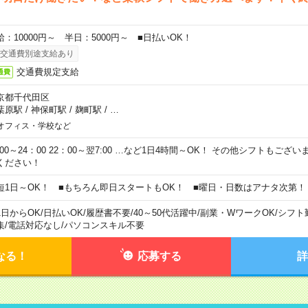
給：10000円～ 半日：5000円～ ■日払いOK！
交通費別途支給あり
交通費規定支給
通費
京都千代田区
葉原駅
/
神保町駅
/
麹町駅
/
…
オフィス・学校など
0:00～24：00 22：00～翌7:00 …など1日4時間～OK！ その他シフトもござ
ください！
短1日～OK！ ■もちろん即日スタートもOK！ ■曜日・日数はアナタ次第！
1日からOK
/
日払いOK
/
履歴書不要
/
40～50代活躍中
/
副業・WワークOK
/
シフト
集
/
電話対応なし
/
パソコンスキル不要
なる！
応募する
詳