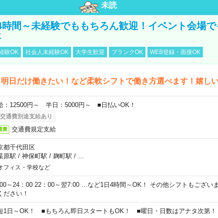
未読
4時間～未経験でももちろん歓迎！イベント会場で
事
経験OK
社会人未経験OK
大学生歓迎
ブランクOK
WEB登録・面接OK
ら明日だけ働きたい！など柔軟シフトで働き方選べます！嬉し
給：12500円～ 半日：5000円～ ■日払いOK！
交通費別途支給あり
交通費規定支給
通費
京都千代田区
葉原駅
/
神保町駅
/
麹町駅
/
…
オフィス・学校など
0:00～24：00 22：00～翌7:00 …など1日4時間～OK！ その他シフトもござ
ください！
短1日～OK！ ■もちろん即日スタートもOK！ ■曜日・日数はアナタ次第！