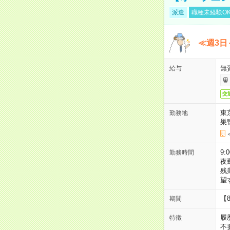
派遣
職種未経験O
≪週3日
無
給与
交
東
勤務地
巣
9:
勤務時間
夜
残
望
【
期間
履
特徴
不