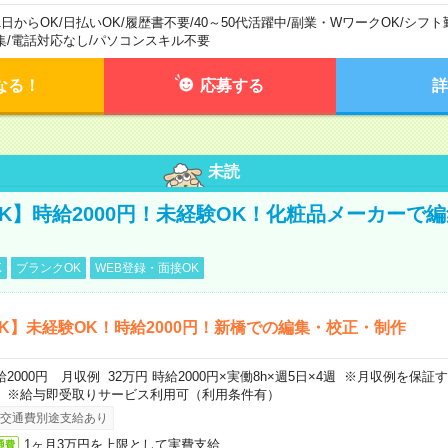
1日からOK
/
日払いOK
/
履歴書不要
/
40～50代活躍中
/
副業・WワークOK
/
シフト
集
/
電話対応なし
/
パソコンスキル不要
なる！
応募する
詳
未読
K】時給2000円！未経験OK！化粧品メーカーで
K
ブランクOK
WEB登録・面接OK
K】未経験OK！時給2000円！新橋での編集・校正・制作
給2000円 月収例 32万円 時給2000円×実働8h×週5日×4週 ※月収例を保
。※給与即受取りサービス利用可（利用条件有）
交通費別途支給あり
1ヶ月3万円を上限として実費支給
通費