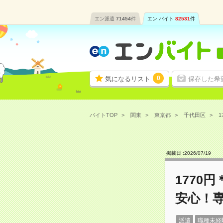
エン派遣
71454
件
エン バイト
82531
件
0
気になるリスト
保存した希
バイトTOP
関東
東京都
千代田区
1
掲載日 :
2026
/
07
/
19
1770
安心！
派遣
職種未経