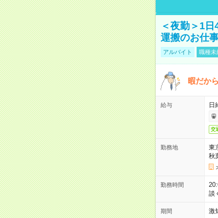
＜夜勤＞1日
運搬のお仕
アルバイト
職種未
暇だか
日
給与
交
東
勤務地
秋
2
勤務時間
談
激
期間