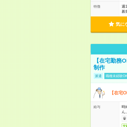
週
特徴
募
気に
【在宅勤務O
制作
派遣
職種未経験O
【在宅O
時
給与
ん
交