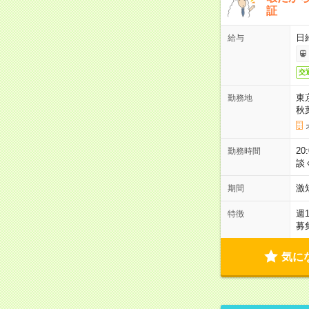
証
日
給与
交
東
勤務地
秋
2
勤務時間
談
激
期間
週
特徴
募
気に