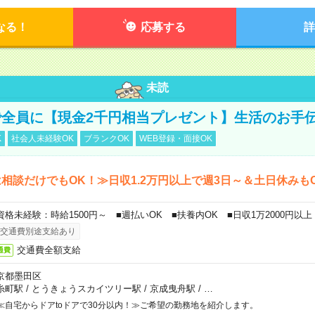
なる！
応募する
詳
未読
全員に【現金2千円相当プレゼント】生活のお手
K
社会人未経験OK
ブランクOK
WEB登録・面接OK
相談だけでもOK！≫日収1.2万円以上で週3日～＆土日休みも
資格未経験：時給1500円～ ■週払いOK ■扶養内OK ■日収1万2000円以上
交通費別途支給あり
交通費全額支給
通費
京都墨田区
糸町駅
/
とうきょうスカイツリー駅
/
京成曳舟駅
/
…
≪自宅からドアtoドアで30分以内！≫ご希望の勤務地を紹介します。