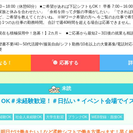
00～18:00（休憩60分） ■ご希望があれば下記シフトもOK！ 早番 7:00～16:00 遅
家族と休みを合わせたい」 「余裕を持って夕飯の準備がしたい」 「できれば
ど、ご希望を教えてくださいね。 ※Wワーク希望の方へ 今ご覧のお仕事で希
う1つのお仕事の勤務時間。 合計で週40時間を超える場合は応募できません。
現在も積極採用中！急募！】2カ月～ ■ご応募から最短2～3日後の就業も相
歴書不要
/
40～50代活躍中
/
服装自由
/
シフト勤務
/
10名以上の大量募集
/
電話対応
要
なる！
応募する
詳
未読
～OK＃未経験歓迎！＃日払い＊イベント会場でイ
経験OK
社会人未経験OK
大学生歓迎
ブランクOK
WEB登録・面接OK
ら明日だけ働きたい！など柔軟シフトで働き方選べます！早く