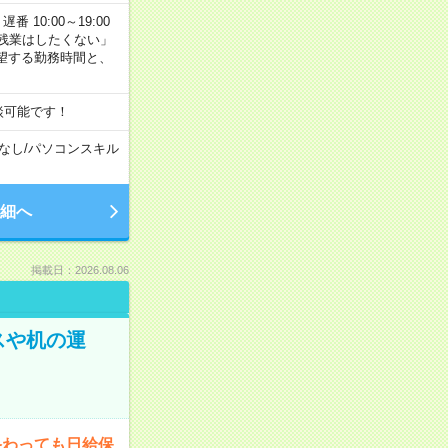
番 10:00～19:00
残業はしたくない」
望する勤務時間と、
談可能です！
なし
/
パソコンスキル
細へ
掲載日：2026.08.06
スや机の運
終わっても日給保