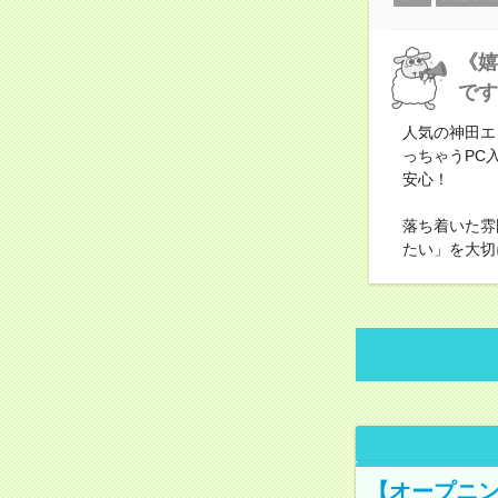
《嬉
です
人気の神田エ
っちゃうPC
安心！
落ち着いた雰
たい」を大切
【オープニン