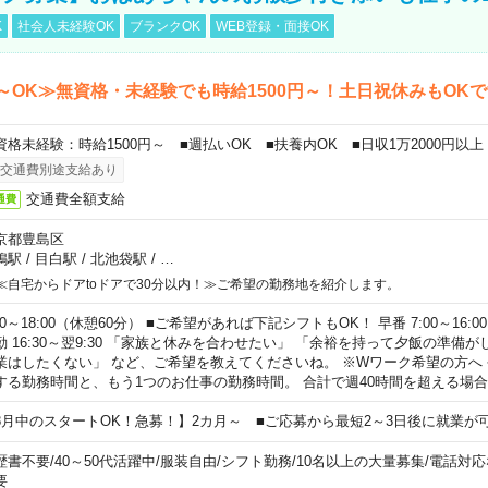
K
社会人未経験OK
ブランクOK
WEB登録・面接OK
～OK≫無資格・未経験でも時給1500円～！土日祝休みもOK
資格未経験：時給1500円～ ■週払いOK ■扶養内OK ■日収1万2000円以上
交通費別途支給あり
交通費全額支給
通費
京都豊島区
鴨駅
/
目白駅
/
北池袋駅
/
…
≪自宅からドアtoドアで30分以内！≫ご希望の勤務地を紹介します。
00～18:00（休憩60分） ■ご希望があれば下記シフトもOK！ 早番 7:00～16:00 遅
勤 16:30～翌9:30 「家族と休みを合わせたい」 「余裕を持って夕飯の準備
業はしたくない」 など、ご希望を教えてくださいね。 ※Wワーク希望の方へ
する勤務時間と、もう1つのお仕事の勤務時間。 合計で週40時間を超える場
8月中のスタートOK！急募！】2カ月～ ■ご応募から最短2～3日後に就業が
歴書不要
/
40～50代活躍中
/
服装自由
/
シフト勤務
/
10名以上の大量募集
/
電話対応
要