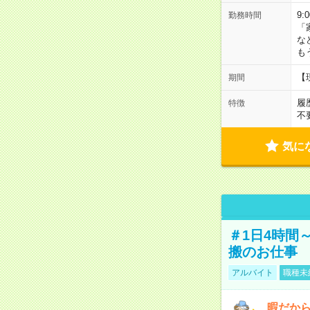
9:
勤務時間
「
な
も
【
期間
履
特徴
不
気に
＃1日4時間
搬のお仕事
アルバイト
職種未
暇だか