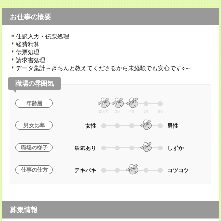
お仕事の概要
＊仕訳入力・伝票処理
＊経費精算
＊伝票処理
＊請求書処理
＊データ集計～きちんと教えてくださるから未経験でも安心です○～
職場の雰囲気
年齢層
20代
30
40
50
60
男女比率
女性
男性
職場の様子
活気あり
しずか
仕事の仕方
テキパキ
コツコツ
募集情報