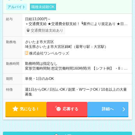
アルバイト
職種未経験OK
日給13,000円～
給与
＋交通費支給 ★交通費全額支給！ ┗案件により規定あり ★日払
いOK！（規定あり） ┗働いたその日に現金GET♪ お仕事後はコ
交通費別途支給あり
ンビニATMから 日払い分を引き落とせます！ 【試用期間】試
用期間なし
さいたま市大宮区
勤務地
埼玉県さいたま市大宮区錦町（最寄り駅：大宮駅）
株式会社ワンベルウッズ
勤務時間は指定なし
勤務時間
変形労働時間制 想定労働時間160時間/月 【シフト例】 ・8：00
～21：00
単発・1日のみOK
期間
週1日からOK / 日払いOK / 副業・WワークOK / 10名以上の大量
特徴
募集
気になる！
応募する
詳細へ