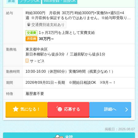
派遣
ブランクOK
WEB登録・面接OK
時給3000円 月収例 30万円 時給3000円×実働5h×週5日×4
給与
週 ※月収例を保証するものではありません。※給与即受取りサ
ービス利用可（利用条件有）
交通費別途支給あり
1ヶ月3万円を上限として実費支給
交通費
30万円～
月収例
東京都中央区
勤務地
新日本橋駅から徒歩3分
/
三越前駅から徒歩1分
サ－ビス
10:00-16:00（休憩60分）実働5時間（残業少なめ！）
勤務時間
2026年09月01日～長期 ※開始日相談OK ※9月～！
期間
履歴書不要
特徴
気になる！
応募する
詳細へ
掲載日：2026.08.07
未読