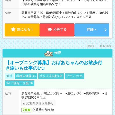
【現在も積極採用中！急募！】2カ月～ ■ご応募から最短2～3
期間
の方へ 今ご覧のお仕事で希望する勤務時間と、もう1つのお仕事
日後の就業も相談可能です！
の勤務時間。 合計で週40時間を超える場合は応募できません。
履歴書不要
/
40～50代活躍中
/
服装自由
/
シフト勤務
/
10名以
特徴
上の大量募集
/
電話対応なし
/
パソコンスキル不要
気になる！
応募する
詳細へ
掲載日：2026.08.08
未読
【オープニング募集】おばあちゃんのお散歩付
き添いも仕事の1つ
派遣
職種未経験OK
社会人未経験OK
ブランクOK
WEB登録・面接OK
無資格未経験：時給1500円～ ■週払いOK ■扶養内OK ■日
給与
収1万2000円以上
交通費別途支給あり
交通費全額支給
交通費