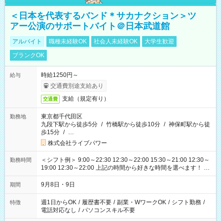
＜日本を代表するバンド＊サカナクション＞ツ
アー公演のサポートバイト＠日本武道館
アルバイト
職種未経験OK
社会人未経験OK
大学生歓迎
ブランクOK
時給1250円～
給与
交通費別途支給あり
支給（規定有り）
交通費
東京都千代田区
勤務地
九段下駅から徒歩5分
/
竹橋駅から徒歩10分
/
神保町駅から徒
歩15分
/
…
株式会社ライブパワー
＜シフト例＞ 9:00～22:30 12:30～22:00 15:30～21:00 12:30～
勤務時間
19:00 12:30～22:00 上記の時間から好きな時間を選べます！ ※
時間は変更となる可能性があります
9月8日・9日
期間
週1日からOK
/
履歴書不要
/
副業・WワークOK
/
シフト勤務
/
特徴
電話対応なし
/
パソコンスキル不要