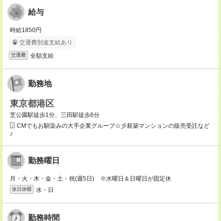
給与
時給1850円
交通費別途支給あり
全額支給
交通費
勤務地
東京都港区
芝公園駅徒歩1分、三田駅徒歩6分
CMでもお馴染みの大手企業グループ☆彡新築マンションの販売受託など
♪
勤務曜日
月・火・木・金・土・祝(週5日) ※水曜日＆日曜日が固定休
水・日
休日休暇
勤務時間