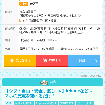
30万円～
月収例
東京都墨田区
勤務地
両国駅から徒歩8分
/
両国(都営線)駅から徒歩4分
衣料用繊維製品企画・販売
09:00～18:00(実働8時間 休憩1時間) ※開始時刻8時・9時・10
勤務時間
時／終了時刻17時・18時の相談OK（実働6H以上）
【急募】即日～長期 ※8月～！
期間
履歴書不要
/
40～50代活躍中
/
服装自由
/
パソコンスキル不要
特徴
気になる！
応募する
詳細へ
掲載日：2026.08.07
未読
【シフト自由・現金手渡しOK】iPhoneなどス
マホの充電を繋げるだけ！
派遣
職種未経験OK
社会人未経験OK
大学生歓迎
ブランクOK