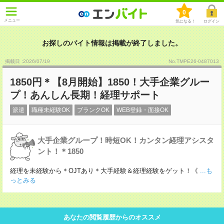
0
メニュー
気になる！
ログイン
お探しのバイト情報は掲載が終了しました。
掲載日 :2026
/
07
/
19
No.TMPE26-0487013
1850円＊【8月開始】1850！大手企業グルー
プ！あんしん長期！経理サポート
派遣
職種未経験OK
ブランクOK
WEB登録・面接OK
大手企業グループ！時短OK！カンタン経理アシスタ
ント！＊1850
経理を未経験から＊OJTあり＊大手経験＆経理経験をゲット！《
...も
っとみる
あなたの閲覧履歴からのオススメ