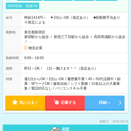
WEB登録・面接OK
時給1414円～ ▼日払いOK（規定あり） ■初勤務手当あり
給与
※規定による
東京都新宿区
勤務地
新宿駅から徒歩
/
新宿三丁目駅から徒歩
/
高田馬場駅から徒歩
/
…
物流企業
9:00～18:00
勤務時間
即日～OK！ 1日～働けます＾＾（規定あり）
期間
週1日からOK
/
日払いOK
/
履歴書不要
/
40～50代活躍中
/
副
特徴
業・WワークOK
/
服装自由
/
シフト勤務
/
10名以上の大量募
集
/
電話対応なし
/
パソコンスキル不要
気になる！
応募する
詳細へ
掲載日：2026.08.03
未読