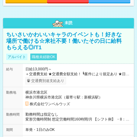
未読
ちいさいかわいいキャラのイベントも！好きな
場所で働ける☆来社不要！働いたその日に給料
もらえる◎/T1
アルバイト
職種未経験OK
日給13,000円～
給与
＋交通費支給 ★交通費全額支給！ ┗案件により規定あり ★日払
いOK！（規定あり） ┗働いたその日に現金GET♪ お仕事後はコ
交通費別途支給あり
ンビニATMから 日払い分を引き落とせます！ 【試用期間】試
用期間なし
横浜市港北区
勤務地
神奈川県横浜市港北区（最寄り駅：新横浜駅）
株式会社ワンベルウッズ
勤務時間は指定なし
勤務時間
変形労働時間制 想定労働時間160時間/月 【シフト例】 ・8：00
～21：00
単発・1日のみOK
期間