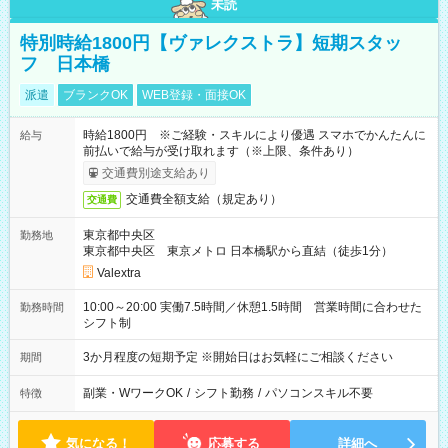
未読
特別時給1800円【ヴァレクストラ】短期スタッ
フ 日本橋
派遣
ブランクOK
WEB登録・面接OK
時給1800円 ※ご経験・スキルにより優遇 スマホでかんたんに
給与
前払いで給与が受け取れます（※上限、条件あり）
交通費別途支給あり
交通費全額支給（規定あり）
交通費
東京都中央区
勤務地
東京都中央区 東京メトロ 日本橋駅から直結（徒歩1分）
Valextra
10:00～20:00 実働7.5時間／休憩1.5時間 営業時間に合わせた
勤務時間
シフト制
3か月程度の短期予定 ※開始日はお気軽にご相談ください
期間
副業・WワークOK
/
シフト勤務
/
パソコンスキル不要
特徴
気になる！
応募する
詳細へ