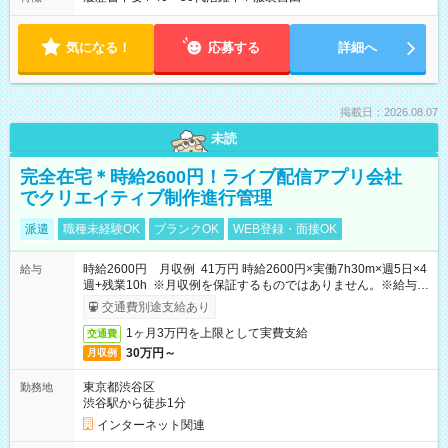
気になる！
応募する
詳細へ
掲載日：2026.08.07
未読
完全在宅＊時給2600円！ライブ配信アプリ会社
でクリエイティブ制作進行管理
派遣
職種未経験OK
ブランクOK
WEB登録・面接OK
時給2600円 月収例 41万円 時給2600円×実働7h30m×週5日×4
給与
週+残業10h ※月収例を保証するものではありません。※給与即
受取りサービス利用可（利用条件有）
交通費別途支給あり
1ヶ月3万円を上限として実費支給
交通費
30万円～
月収例
東京都渋谷区
勤務地
渋谷駅から徒歩1分
インターネット関連