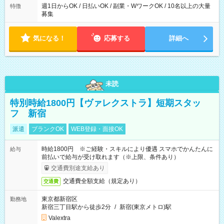
週1日からOK / 日払いOK / 副業・WワークOK / 10名以上の大量
特徴
募集
気になる！
応募する
詳細へ
未読
特別時給1800円【ヴァレクストラ】短期スタッ
フ 新宿
派遣
ブランクOK
WEB登録・面接OK
時給1800円 ※ご経験・スキルにより優遇 スマホでかんたんに
給与
前払いで給与が受け取れます（※上限、条件あり）
交通費別途支給あり
交通費全額支給（規定あり）
交通費
東京都新宿区
勤務地
新宿三丁目駅から徒歩2分
/
新宿(東京メトロ)駅
Valextra