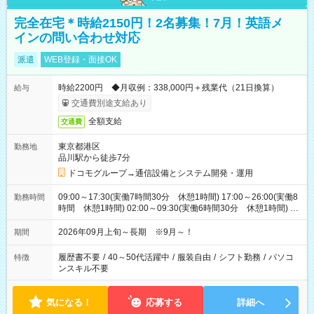
完全在宅＊時給2150円！2名募集！7月！英語メ
インの問い合わせ対応
派遣
WEB登録・面接OK
時給2200円 ◆月収例：338,000円＋残業代（21日換算）
給与
交通費別途支給あり
全額支給
交通費
東京都港区
勤務地
品川駅から徒歩7分
ドコモグループ→通信設備とシステム開発・運用
09:00～17:30(実働7時間30分 休憩1時間) 17:00～26:00(実働8
勤務時間
時間 休憩1時間) 02:00～09:30(実働6時間30分 休憩1時間) ※
日勤は就業時間1/夜勤は就業時間2.3を連続で行って頂きます
2026年09月上旬～長期 ※9月～！
期間
履歴書不要
/
40～50代活躍中
/
服装自由
/
シフト勤務
/
パソコ
特徴
ンスキル不要
気になる！
応募する
詳細へ