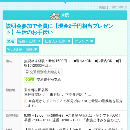
掲載日：2026.08.08
未読
説明会参加で全員に【現金2千円相当プレゼン
ト】生活のお手伝い
派遣
職種未経験OK
社会人未経験OK
ブランクOK
WEB登録・面接OK
無資格未経験：時給1500円～ ■週払いOK ■扶養内OK ■日
給与
収1万2000円以上
交通費別途支給あり
交通費全額支給
交通費
東京都世田谷区
勤務地
三軒茶屋駅
/
世田谷駅
/
下高井戸駅
/
…
≪自宅からドアtoドアで30分以内！≫ご希望の勤務地を紹介
します。
9:00～18:00（休憩60分） ■ご希望があれば下記シフトもOK！
勤務時間
早番 7:00～16:00 遅番 10:00～19:00 「家族と休みを合わせた
い」 「余裕を持って夕飯の準備がしたい」 「できれば残業はし
たくない」 など、ご希望を教えてくださいね。 ※Wワーク希望