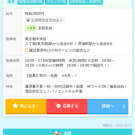
派遣
職種未経験OK
ブランクOK
WEB登録・面接OK
時給2600円
給与
交通費別途支給あり
全額支給
交通費
東京都中央区
勤務地
八丁堀(東京都)駅から徒歩2分
/
茅場町駅から徒歩6分
建設業界向けのAIサービスの提供など
10:00～17:00(実働6時間 休憩1時間) ※定時：10:00～
勤務時間
19:00（※終わりの時間：16:00～19:00で相談可！）
【急募】即日～長期 ※8月～！
期間
履歴書不要
/
40～50代活躍中
/
副業・WワークOK
/
服装自由
/
特徴
電話対応なし
/
パソコンスキル不要
気になる！
応募する
詳細へ
掲載日：2026.08.07
未読