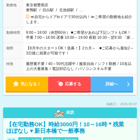
東京都豊島区
勤務地
巣鴨駅
/
目白駅
/
北池袋駅
/
…
≪自宅からドアtoドアで30分以内！≫ご希望の勤務地を紹介
します。
9:00～18:00（休憩60分） ■ご希望があれば下記シフトもOK！
勤務時間
早番 7:00～16:00 遅番 10:00～19:00 夜勤 16:30～翌9:30 「家族
と休みを合わせたい」 「余裕を持って夕飯の準備がしたい」
「できれば残業はしたくない」 など、ご希望を教えてください
【8月中のスタートOK！急募！】2カ月～ ■ご応募から最短2～
期間
ね。 ※Wワーク希望の方へ 今ご覧のお仕事で希望する勤務時間
3日後に就業が可能です！
と、もう1つのお仕事の勤務時間。 合計で週40時間を超える場
合は応募できません。
履歴書不要
/
40～50代活躍中
/
服装自由
/
シフト勤務
/
10名以
特徴
上の大量募集
/
電話対応なし
/
パソコンスキル不要
気になる！
応募する
詳細へ
掲載日：2026.08.07
未読
【在宅勤務OK】時給3000円！10～16時＊残業
ほぼなし▼新日本橋で一般事務