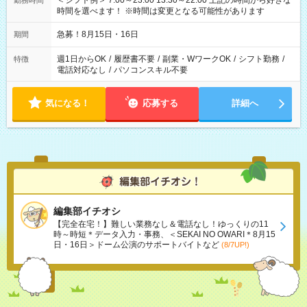
＜シフト例＞ 7:00～23:00 13:30～22:00 上記の時間から好きな
勤務時間
時間を選べます！ ※時間は変更となる可能性があります
急募！8月15日・16日
期間
週1日からOK
/
履歴書不要
/
副業・WワークOK
/
シフト勤務
/
特徴
電話対応なし
/
パソコンスキル不要
気になる！
応募する
詳細へ
編集部イチオシ
【完全在宅！】難しい業務なし＆電話なし！ゆっくりの11
時～時短＊データ入力・事務、＜SEKAI NO OWARI＊8月15
日・16日＞ドーム公演のサポートバイトなど
(8/7UP!)