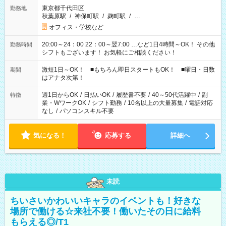
東京都千代田区
勤務地
秋葉原駅
/
神保町駅
/
麹町駅
/
…
オフィス・学校など
20:00～24：00 22：00～翌7:00 …など1日4時間～OK！ その他
勤務時間
シフトもございます！ お気軽にご相談ください！
激短1日～OK！ ■もちろん即日スタートもOK！ ■曜日・日数
期間
はアナタ次第！
週1日からOK
/
日払いOK
/
履歴書不要
/
40～50代活躍中
/
副
特徴
業・WワークOK
/
シフト勤務
/
10名以上の大量募集
/
電話対応
なし
/
パソコンスキル不要
気になる！
応募する
詳細へ
未読
ちいさいかわいいキャラのイベントも！好きな
場所で働ける☆来社不要！働いたその日に給料
もらえる◎/T1