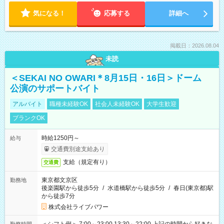
気になる！
応募する
詳細へ
掲載日：2026.08.04
未読
＜SEKAI NO OWARI＊8月15日・16日＞ドーム
公演のサポートバイト
アルバイト
職種未経験OK
社会人未経験OK
大学生歓迎
ブランクOK
時給1250円～
給与
交通費別途支給あり
支給（規定有り）
交通費
東京都文京区
勤務地
後楽園駅から徒歩5分
/
水道橋駅から徒歩5分
/
春日(東京都)駅
から徒歩7分
株式会社ライブパワー