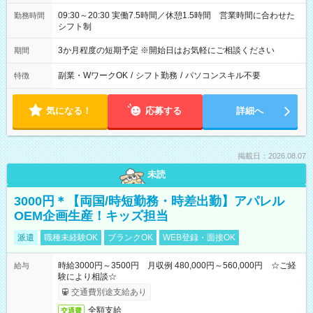
09:30～20:30 実働7.5時間／休憩1.5時間 営業時間に合わせた
勤務時間
シフト制
3か月程度の短期予定 ※開始日はお気軽にご相談ください
期間
副業・WワークOK
/
シフト勤務
/
パソコンスキル不要
特徴
気になる！
応募する
詳細へ
掲載日：2026.08.07
未読
3000円＊【両国/時短勤務・時差出勤】アパレル
OEM企画生産！キッズ担当
派遣
職種未経験OK
ブランクOK
WEB登録・面接OK
時給3000円～3500円 月収例 480,000円～560,000円 ☆ご経
給与
験により相談☆
交通費別途支給あり
全額支給
交通費