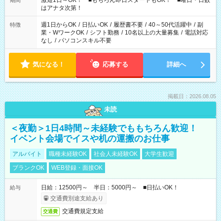
激短1日～OK！ ■もちろん即日スタートもOK！ ■曜日・日数
期間
はアナタ次第！
週1日からOK
/
日払いOK
/
履歴書不要
/
40～50代活躍中
/
副
特徴
業・WワークOK
/
シフト勤務
/
10名以上の大量募集
/
電話対応
なし
/
パソコンスキル不要
気になる！
応募する
詳細へ
掲載日：2026.08.05
未読
＜夜勤＞1日4時間～未経験でももちろん歓迎！
イベント会場でイスや机の運搬のお仕事
アルバイト
職種未経験OK
社会人未経験OK
大学生歓迎
ブランクOK
WEB登録・面接OK
日給：12500円～ 半日：5000円～ ■日払いOK！
給与
交通費別途支給あり
交通費規定支給
交通費