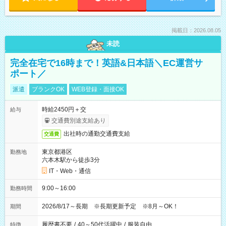
掲載日：2026.08.05
未読
完全在宅で16時まで！英語&日本語＼EC運営サ
ポート／
派遣
ブランクOK
WEB登録・面接OK
時給2450円＋交
給与
交通費別途支給あり
出社時の通勤交通費支給
交通費
東京都港区
勤務地
六本木駅から徒歩3分
IT・Web・通信
9:00～16:00
勤務時間
2026/8/17～長期 ※長期更新予定 ※8月～OK！
期間
履歴書不要
/
40～50代活躍中
/
服装自由
特徴