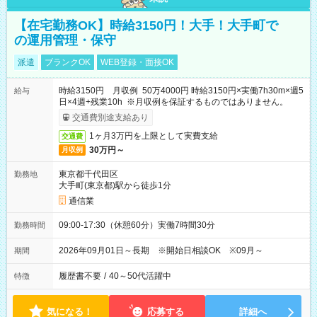
【在宅勤務OK】時給3150円！大手！大手町で
の運用管理・保守
派遣
ブランクOK
WEB登録・面接OK
時給3150円 月収例 50万4000円 時給3150円×実働7h30m×週5
給与
日×4週+残業10h ※月収例を保証するものではありません。
交通費別途支給あり
1ヶ月3万円を上限として実費支給
交通費
30万円～
月収例
東京都千代田区
勤務地
大手町(東京都)駅から徒歩1分
通信業
09:00-17:30（休憩60分）実働7時間30分
勤務時間
2026年09月01日～長期 ※開始日相談OK ※09月～
期間
履歴書不要
/
40～50代活躍中
特徴
気になる！
応募する
詳細へ