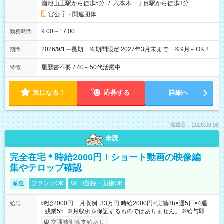
溜池山王駅から徒歩5分
/
六本木一丁目駅から徒歩3分
官公庁・関連団体
9:00～17:00
勤務時間
2026/9/1～長期 ※期間限定:2027年3月末まで ※9月～OK！
期間
履歴書不要
/
40～50代活躍中
特徴
気になる！
応募する
詳細へ
掲載日：2026.08.08
未読
完全在宅＊時給2000円！ショート動画の映像編
集やテロップ確認
派遣
ブランクOK
WEB登録・面接OK
時給2000円 月収例 33万円 時給2000円×実働8h×週5日×4週
給与
+残業5h ※月収例を保証するものではありません。※給与即受
取りサービス利用可（利用条件有）
交通費別途支給あり