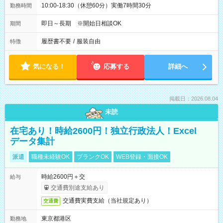
10:00-18:30（休憩60分）実働7時間30分
勤務時間
即日～長期 ※開始日相談OK
期間
履歴書不要
/
服装自由
特徴
気になる！
応募する
詳細へ
掲載日：2026.08.04
未読
在宅あり！時給2600円！独立行政法人！Excel
データ集計
派遣
職種未経験OK
ブランクOK
WEB登録・面接OK
時給2600円＋交
給与
交通費別途支給あり
交通費実費支給（当社規定あり）
交通費
東京都港区
勤務地