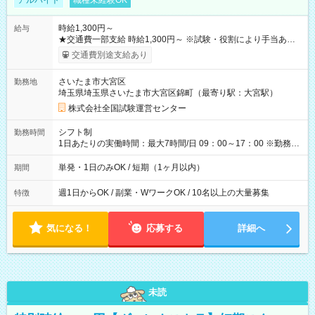
アルバイト
職種未経験OK
時給1,300円～
給与
★交通費一部支給 時給1,300円～ ※試験・役割により手当あり
※勤務回数により昇給あり 【即給（前払い）オプションあ
交通費別途支給あり
り！】 希望される場合、勤務から1週間ほどで給与の一部を受け
取れます。 ※手数料418円がかかります。 【過去試験日の収入
さいたま市大宮区
勤務地
例】 ・河合塾模擬試験 8:30～17:30（休憩1時間） 時給1,300円
埼玉県埼玉県さいたま市大宮区錦町（最寄り駅：大宮駅）
×8時間＝日収10,400円＋交通費 ※当日の役割により時給＋100
円の場合あり ・国家試験 7:00～13:30（休憩なし） 時給1,300
株式会社全国試験運営センター
円（役割手当＋100円）×6時間＝日収8,400円＋交通費 【試用期
間】試用期間なし
シフト制
勤務時間
1日あたりの実働時間：最大7時間/日 09：00～17：00 ※勤務時
間は 試験により異なります。
単発・1日のみOK / 短期（1ヶ月以内）
期間
週1日からOK / 副業・WワークOK / 10名以上の大量募集
特徴
気になる！
応募する
詳細へ
未読