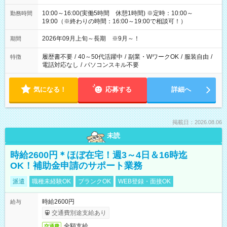
10:00～16:00(実働5時間 休憩1時間) ※定時：10:00～
勤務時間
19:00（※終わりの時間：16:00～19:00で相談可！）
2026年09月上旬～長期 ※9月～！
期間
履歴書不要
/
40～50代活躍中
/
副業・WワークOK
/
服装自由
/
特徴
電話対応なし
/
パソコンスキル不要
気になる！
応募する
詳細へ
掲載日：2026.08.06
未読
時給2600円＊ほぼ在宅！週3～4日＆16時迄
OK！補助金申請のサポート業務
派遣
職種未経験OK
ブランクOK
WEB登録・面接OK
時給2600円
給与
交通費別途支給あり
全額支給
交通費