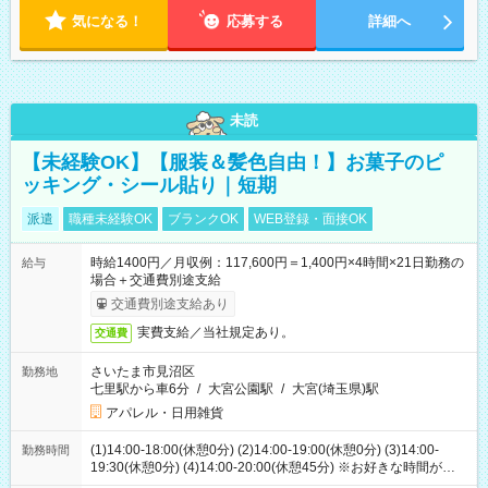
気になる！
応募する
詳細へ
未読
【未経験OK】【服装＆髪色自由！】お菓子のピ
ッキング・シール貼り｜短期
派遣
職種未経験OK
ブランクOK
WEB登録・面接OK
時給1400円／月収例：117,600円＝1,400円×4時間×21日勤務の
給与
場合＋交通費別途支給
交通費別途支給あり
実費支給／当社規定あり。
交通費
さいたま市見沼区
勤務地
七里駅から車6分
/
大宮公園駅
/
大宮(埼玉県)駅
アパレル・日用雑貨
(1)14:00-18:00(休憩0分) (2)14:00-19:00(休憩0分) (3)14:00-
勤務時間
19:30(休憩0分) (4)14:00-20:00(休憩45分) ※お好きな時間が選べ
ます