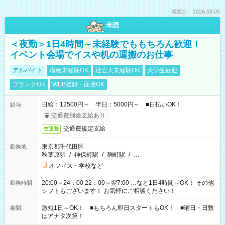
掲載日：2026.08.05
未読
＜夜勤＞1日4時間～未経験でももちろん歓迎！
イベント会場でイスや机の運搬のお仕事
アルバイト
職種未経験OK
社会人未経験OK
大学生歓迎
ブランクOK
WEB登録・面接OK
日給：12500円～ 半日：5000円～ ■日払いOK！
給与
交通費別途支給あり
交通費規定支給
交通費
東京都千代田区
勤務地
秋葉原駅
/
神保町駅
/
麹町駅
/
…
オフィス・学校など
20:00～24：00 22：00～翌7:00 …など1日4時間～OK！ その他
勤務時間
シフトもございます！ お気軽にご相談ください！
激短1日～OK！ ■もちろん即日スタートもOK！ ■曜日・日数
期間
はアナタ次第！