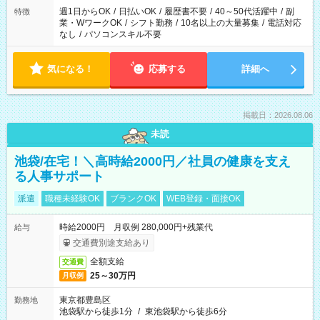
週1日からOK
/
日払いOK
/
履歴書不要
/
40～50代活躍中
/
副
特徴
業・WワークOK
/
シフト勤務
/
10名以上の大量募集
/
電話対応
なし
/
パソコンスキル不要
気になる！
応募する
詳細へ
掲載日：2026.08.06
未読
池袋/在宅！＼高時給2000円／社員の健康を支え
る人事サポート
派遣
職種未経験OK
ブランクOK
WEB登録・面接OK
時給2000円 月収例 280,000円+残業代
給与
交通費別途支給あり
全額支給
交通費
25～30万円
月収例
東京都豊島区
勤務地
池袋駅から徒歩1分
/
東池袋駅から徒歩6分