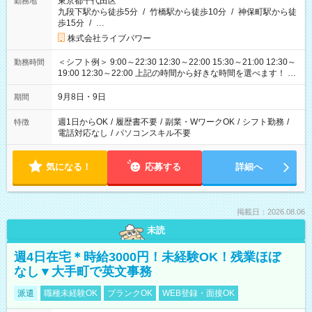
東京都千代田区
勤務地
九段下駅から徒歩5分
/
竹橋駅から徒歩10分
/
神保町駅から徒
歩15分
/
…
株式会社ライブパワー
＜シフト例＞ 9:00～22:30 12:30～22:00 15:30～21:00 12:30～
勤務時間
19:00 12:30～22:00 上記の時間から好きな時間を選べます！ ※
時間は変更となる可能性があります
9月8日・9日
期間
週1日からOK
/
履歴書不要
/
副業・WワークOK
/
シフト勤務
/
特徴
電話対応なし
/
パソコンスキル不要
気になる！
応募する
詳細へ
掲載日：2026.08.06
未読
週4日在宅＊時給3000円！未経験OK！残業ほぼ
なし▼大手町で英文事務
派遣
職種未経験OK
ブランクOK
WEB登録・面接OK