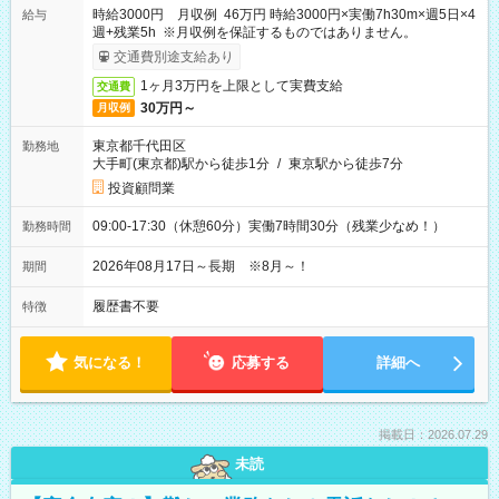
時給3000円 月収例 46万円 時給3000円×実働7h30m×週5日×4
給与
週+残業5h ※月収例を保証するものではありません。
交通費別途支給あり
1ヶ月3万円を上限として実費支給
交通費
30万円～
月収例
東京都千代田区
勤務地
大手町(東京都)駅から徒歩1分
/
東京駅から徒歩7分
投資顧問業
09:00-17:30（休憩60分）実働7時間30分（残業少なめ！）
勤務時間
2026年08月17日～長期 ※8月～！
期間
履歴書不要
特徴
気になる！
応募する
詳細へ
掲載日：2026.07.29
未読