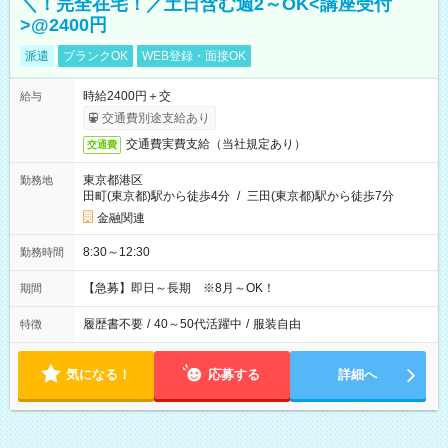
＼！完全在宅！／土日含む週2～OK<講座受付
>@2400円
派遣
ブランクOK
WEB登録・面接OK
時給2400円＋交
給与
交通費別途支給あり
交通費実費支給（当社規定あり）
交通費
東京都港区
勤務地
田町(東京都)駅から徒歩4分
/
三田(東京都)駅から徒歩7分
金融関連
8:30～12:30
勤務時間
【急募】即日～長期 ※8月～OK！
期間
履歴書不要
/
40～50代活躍中
/
服装自由
特徴
気になる！
応募する
詳細へ