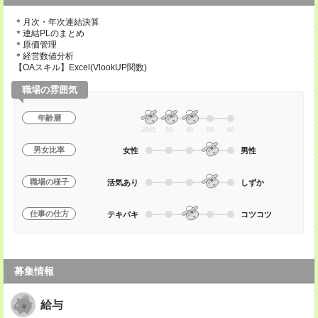
＊月次・年次連結決算
＊連結PLのまとめ
＊原価管理
＊経営数値分析
【OAスキル】Excel(VlookUP関数)
職場の雰囲気
年齢層
20代
30
40
50
60
男女比率
女性
男性
職場の様子
活気あり
しずか
仕事の仕方
テキパキ
コツコツ
募集情報
給与