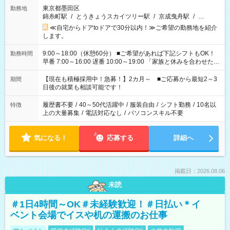
東京都墨田区
勤務地
錦糸町駅
/
とうきょうスカイツリー駅
/
京成曳舟駅
/
…
≪自宅からドアtoドアで30分以内！≫ご希望の勤務地を紹介
します。
9:00～18:00（休憩60分） ■ご希望があれば下記シフトもOK！
勤務時間
早番 7:00～16:00 遅番 10:00～19:00 「家族と休みを合わせた
い」 「余裕を持って夕飯の準備がしたい」 「できれば残業はし
たくない」 など、ご希望を教えてくださいね。 ※Wワーク希望
【現在も積極採用中！急募！】2カ月～ ■ご応募から最短2～3
期間
の方へ 今ご覧のお仕事で希望する勤務時間と、もう1つのお仕事
日後の就業も相談可能です！
の勤務時間。 合計で週40時間を超える場合は応募できません。
履歴書不要
/
40～50代活躍中
/
服装自由
/
シフト勤務
/
10名以
特徴
上の大量募集
/
電話対応なし
/
パソコンスキル不要
気になる！
応募する
詳細へ
掲載日：2026.08.06
未読
＃1日4時間～OK＃未経験歓迎！＃日払い＊イ
ベント会場でイスや机の運搬のお仕事