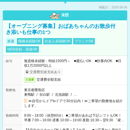
掲載日：2026.08.06
未読
【オープニング募集】おばあちゃんのお散歩付
き添いも仕事の1つ
派遣
職種未経験OK
社会人未経験OK
ブランクOK
WEB登録・面接OK
無資格未経験：時給1500円～ ■週払いOK ■扶養内OK ■日
給与
収1万2000円以上
交通費別途支給あり
交通費全額支給
交通費
東京都豊島区
勤務地
巣鴨駅
/
目白駅
/
北池袋駅
/
…
≪自宅からドアtoドアで30分以内！≫ご希望の勤務地を紹介
します。
9:00～18:00（休憩60分） ■ご希望があれば下記シフトもOK！
勤務時間
早番 7:00～16:00 遅番 10:00～19:00 夜勤 16:30～翌9:30 「家族
と休みを合わせたい」 「余裕を持って夕飯の準備がしたい」
「できれば残業はしたくない」 など、ご希望を教えてください