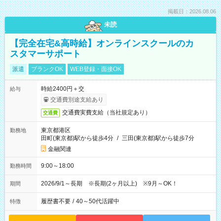
掲載日：2026.08.06
未読
【完全在宅&高時給】オンラインスクールのカ
スタマーサポート
派遣
ブランクOK
WEB登録・面接OK
時給2400円＋交
給与
交通費別途支給あり
交通費実費支給（当社規定あり）
交通費
東京都港区
勤務地
田町(東京都)駅から徒歩4分
/
三田(東京都)駅から徒歩7分
金融関連
9:00～18:00
勤務時間
2026/9/1～長期 ※長期(2ヶ月以上) ※9月～OK！
期間
履歴書不要
/
40～50代活躍中
特徴