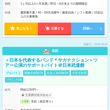
1ヶ月以上3ヶ月未満／即日～8月末までの期間限定
期間
履歴書不要
/
40～50代活躍中
/
服装自由
/
シフト勤務
/
10名以
特徴
上の大量募集
気になる！
応募する
詳細へ
掲載日：2026.08.03
未読
＜日本を代表するバンド＊サカナクション＞ツ
アー公演のサポートバイト＠日本武道館
アルバイト
職種未経験OK
社会人未経験OK
大学生歓迎
ブランクOK
時給1250円～
給与
交通費別途支給あり
支給（規定有り）
交通費