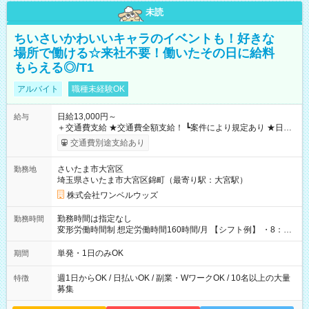
未読
ちいさいかわいいキャラのイベントも！好きな
場所で働ける☆来社不要！働いたその日に給料
もらえる◎/T1
アルバイト
職種未経験OK
日給13,000円～
給与
＋交通費支給 ★交通費全額支給！ ┗案件により規定あり ★日払
いOK！（規定あり） ┗働いたその日に現金GET♪ お仕事後はコ
交通費別途支給あり
ンビニATMから 日払い分を引き落とせます！ 【試用期間】試
用期間なし
さいたま市大宮区
勤務地
埼玉県さいたま市大宮区錦町（最寄り駅：大宮駅）
株式会社ワンベルウッズ
勤務時間は指定なし
勤務時間
変形労働時間制 想定労働時間160時間/月 【シフト例】 ・8：00
～21：00
単発・1日のみOK
期間
週1日からOK / 日払いOK / 副業・WワークOK / 10名以上の大量
特徴
募集