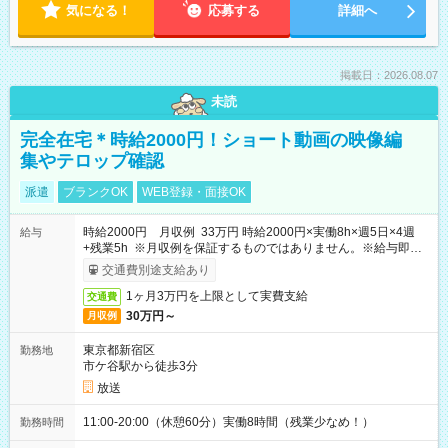
気になる！
応募する
詳細へ
掲載日：2026.08.07
未読
完全在宅＊時給2000円！ショート動画の映像編
集やテロップ確認
派遣
ブランクOK
WEB登録・面接OK
時給2000円 月収例 33万円 時給2000円×実働8h×週5日×4週
給与
+残業5h ※月収例を保証するものではありません。※給与即受
取りサービス利用可（利用条件有）
交通費別途支給あり
1ヶ月3万円を上限として実費支給
交通費
30万円～
月収例
東京都新宿区
勤務地
市ケ谷駅から徒歩3分
放送
11:00-20:00（休憩60分）実働8時間（残業少なめ！）
勤務時間