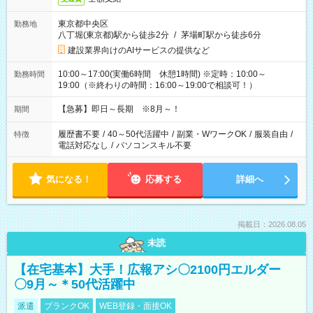
東京都中央区
勤務地
八丁堀(東京都)駅から徒歩2分
/
茅場町駅から徒歩6分
建設業界向けのAIサービスの提供など
10:00～17:00(実働6時間 休憩1時間) ※定時：10:00～
勤務時間
19:00（※終わりの時間：16:00～19:00で相談可！）
【急募】即日～長期 ※8月～！
期間
履歴書不要
/
40～50代活躍中
/
副業・WワークOK
/
服装自由
/
特徴
電話対応なし
/
パソコンスキル不要
気になる！
応募する
詳細へ
掲載日：2026.08.05
未読
【在宅基本】大手！広報アシ〇2100円エルダー
〇9月～＊50代活躍中
派遣
ブランクOK
WEB登録・面接OK