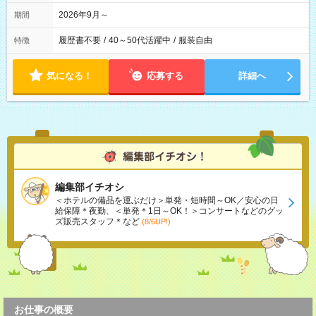
2026年9月～
期間
履歴書不要
/
40～50代活躍中
/
服装自由
特徴
気になる！
応募する
詳細へ
編集部イチオシ
＜ホテルの備品を運ぶだけ＞単発・短時間～OK／安心の日
給保障＊夜勤、＜単発＊1日～OK！＞コンサートなどのグッ
ズ販売スタッフ＊など
(8/6UP!)
お仕事の概要