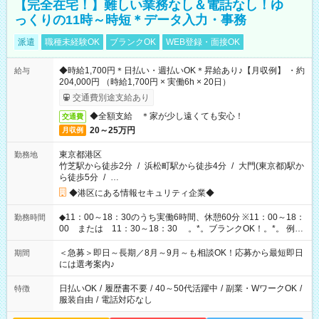
【完全在宅！】難しい業務なし＆電話なし！ゆ
っくりの11時～時短＊データ入力・事務
派遣
職種未経験OK
ブランクOK
WEB登録・面接OK
◆時給1,700円＊日払い・週払いOK＊昇給あり♪【月収例】 ・約
給与
204,000円 （時給1,700円 × 実働6h × 20日）
交通費別途支給あり
◆全額支給 ＊家が少し遠くても安心！
交通費
20～25万円
月収例
東京都港区
勤務地
竹芝駅から徒歩2分
/
浜松町駅から徒歩4分
/
大門(東京都)駅か
ら徒歩5分
/
…
◆港区にある情報セキュリティ企業◆
◆11：00～18：30のうち実働6時間、休憩60分 ※11：00～18：
勤務時間
00 または 11：30～18：30 。*。ブランクOK！。*。 例え
ば前職が、 在宅/財団法人/事務/コールセンター/受付/販売/カフェ
スタッフ スイーツ販売/ホテルフロント/化粧品販売/など 様々な
＜急募＞即日～長期／8月～9月～も相談OK！応募から最短即日
期間
業界から入社して活躍されています♪
には選考案内♪
日払いOK
/
履歴書不要
/
40～50代活躍中
/
副業・WワークOK
/
特徴
服装自由
/
電話対応なし