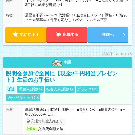
【8月中のスタートOK！急募！】2カ月～ ■ご応募から最短2～
期間
ね。 ※Wワーク希望の方へ 今ご覧のお仕事で希望する勤務時間
3日後に就業が可能です！
と、もう1つのお仕事の勤務時間。 合計で週40時間を超える場
合は応募できません。
履歴書不要
/
40～50代活躍中
/
服装自由
/
シフト勤務
/
10名以
特徴
上の大量募集
/
電話対応なし
/
パソコンスキル不要
気になる！
応募する
詳細へ
掲載日：2026.08.05
未読
説明会参加で全員に【現金2千円相当プレゼン
ト】生活のお手伝い
派遣
職種未経験OK
社会人未経験OK
ブランクOK
WEB登録・面接OK
無資格未経験：時給1500円～ ■週払いOK ■扶養内OK ■日
給与
収1万2000円以上
交通費別途支給あり
交通費全額支給
交通費