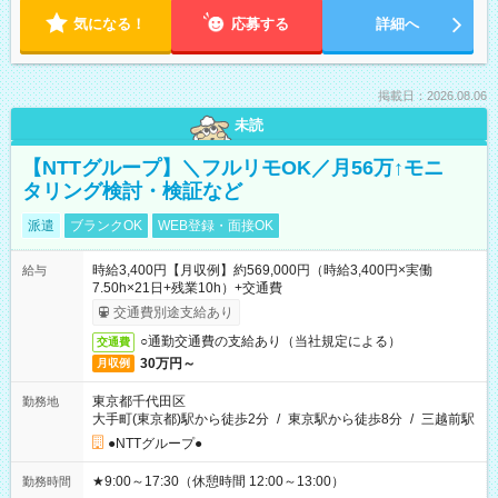
気になる！
応募する
詳細へ
掲載日：2026.08.06
未読
【NTTグループ】＼フルリモOK／月56万↑モニ
タリング検討・検証など
派遣
ブランクOK
WEB登録・面接OK
時給3,400円【月収例】約569,000円（時給3,400円×実働
給与
7.50h×21日+残業10h）+交通費
交通費別途支給あり
○通勤交通費の支給あり（当社規定による）
交通費
30万円～
月収例
東京都千代田区
勤務地
大手町(東京都)駅から徒歩2分
/
東京駅から徒歩8分
/
三越前駅
●NTTグループ●
★9:00～17:30（休憩時間 12:00～13:00）
勤務時間