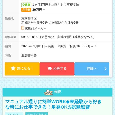
1ヶ月3万円を上限として実費支給
交通費
30万円～
月収例
東京都港区
勤務地
新橋駅から徒歩5分
/
汐留駅から徒歩2分
化粧品メ－カ－
09:00-18:00（休憩60分）実働8時間（残業少なめ！）
勤務時間
2026年09月01日～長期 ※開始日相談OK ※9月～！
期間
履歴書不要
特徴
気になる！
応募する
詳細へ
未読
マニュアル通りに簡単WORK◆未経験から好き
な時にお仕事できる！単発OK◎試験監督