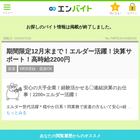
0
メニュー
気になる！
ログイン
お探しのバイト情報は掲載が終了しました。
掲載日 :2026
/
07
/
02
No.TMPE26-0486630
期間限定12月末まで！エルダー活躍！決算サ
ポート！高時給2200円
派遣
WEB登録・面接OK
安心の大手企業！経験活かせる〇連結決算のお仕
事！2200×エルダー活躍！
エルダー世代活躍＊穏やか日系！同業務で派遣の方もいて安心○経
...
もっとみる
あなたの閲覧履歴からのオススメ