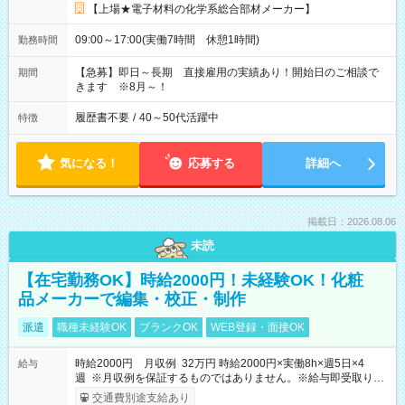
【上場★電子材料の化学系総合部材メーカー】
09:00～17:00(実働7時間 休憩1時間)
勤務時間
【急募】即日～長期 直接雇用の実績あり！開始日のご相談で
期間
きます ※8月～！
履歴書不要
/
40～50代活躍中
特徴
気になる！
応募する
詳細へ
掲載日：2026.08.06
未読
【在宅勤務OK】時給2000円！未経験OK！化粧
品メーカーで編集・校正・制作
派遣
職種未経験OK
ブランクOK
WEB登録・面接OK
時給2000円 月収例 32万円 時給2000円×実働8h×週5日×4
給与
週 ※月収例を保証するものではありません。※給与即受取りサ
ービス利用可（利用条件有）
交通費別途支給あり