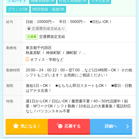
アルバイト
職種未経験OK
社会人未経験OK
大学生歓迎
ブランクOK
WEB登録・面接OK
日給：10000円～ 半日：5000円～ ■日払いOK！
給与
交通費別途支給あり
交通費規定支給
交通費
東京都千代田区
勤務地
秋葉原駅
/
神保町駅
/
麹町駅
/
…
オフィス・学校など
20:00～24：00 22：00～翌7:00 …など1日4時間～OK！ その他
勤務時間
シフトもございます！ お気軽にご相談ください！
激短1日～OK！ ■もちろん即日スタートもOK！ ■曜日・日数
期間
はアナタ次第！
週1日からOK
/
日払いOK
/
履歴書不要
/
40～50代活躍中
/
副
特徴
業・WワークOK
/
シフト勤務
/
10名以上の大量募集
/
電話対応
なし
/
パソコンスキル不要
気になる！
応募する
詳細へ