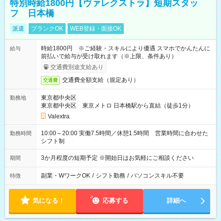
特別時給1800円【ヴァレクストラ】短期スタッ
フ 日本橋
派遣
ブランクOK
WEB登録・面接OK
時給1800円 ※ご経験・スキルにより優遇 スマホでかんたんに
給与
前払いで給与が受け取れます（※上限、条件あり）
交通費別途支給あり
交通費全額支給（規定あり）
交通費
東京都中央区
勤務地
東京都中央区 東京メトロ 日本橋駅から直結（徒歩1分）
Valextra
10:00～20:00 実働7.5時間／休憩1.5時間 営業時間に合わせた
勤務時間
シフト制
3か月程度の短期予定 ※開始日はお気軽にご相談ください
期間
副業・WワークOK
/
シフト勤務
/
パソコンスキル不要
特徴
気になる！
応募する
詳細へ