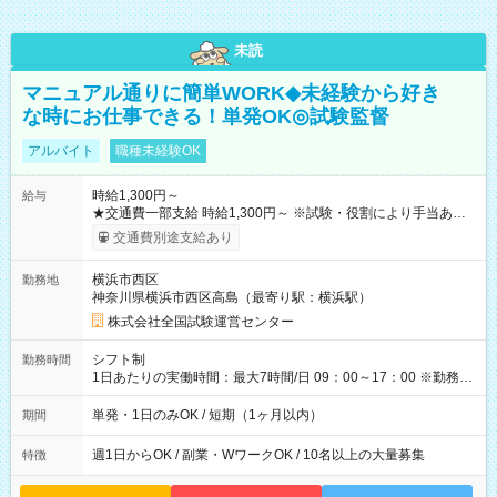
未読
マニュアル通りに簡単WORK◆未経験から好き
な時にお仕事できる！単発OK◎試験監督
アルバイト
職種未経験OK
時給1,300円～
給与
★交通費一部支給 時給1,300円～ ※試験・役割により手当あり
※勤務回数により昇給あり 【即給（前払い）オプションあ
交通費別途支給あり
り！】 希望される場合、勤務から1週間ほどで給与の一部を受け
取れます。 ※手数料418円がかかります。 【過去試験日の収入
横浜市西区
勤務地
例】 ・河合塾模擬試験 8:30～17:30（休憩1時間） 時給1,300円
神奈川県横浜市西区高島（最寄り駅：横浜駅）
×8時間＝日収10,400円＋交通費 ※当日の役割により時給＋100
円の場合あり ・国家試験 7:00～13:30（休憩なし） 時給1,300
株式会社全国試験運営センター
円（役割手当＋100円）×6時間＝日収8,400円＋交通費 【試用期
間】試用期間なし
シフト制
勤務時間
1日あたりの実働時間：最大7時間/日 09：00～17：00 ※勤務時
間は 試験により異なります。
単発・1日のみOK / 短期（1ヶ月以内）
期間
週1日からOK / 副業・WワークOK / 10名以上の大量募集
特徴