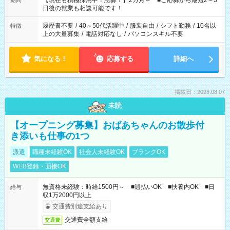
【現在も積極採用中！急募！】2カ月～ ■ご応募から最短2～3
期間
の方へ 今ご覧のお仕事で希望する勤務時間と、もう1つのお仕事
日後の就業も相談可能です！
の勤務時間。 合計で週40時間を超える場合は応募できません。
履歴書不要
/
40～50代活躍中
/
服装自由
/
シフト勤務
/
10名以
特徴
上の大量募集
/
電話対応なし
/
パソコンスキル不要
気になる！
応募する
詳細へ
掲載日：2026.08.07
未読
【オープニング募集】おばあちゃんのお散歩付
き添いも仕事の1つ
派遣
職種未経験OK
社会人未経験OK
ブランクOK
WEB登録・面接OK
無資格未経験：時給1500円～ ■週払いOK ■扶養内OK ■日
給与
収1万2000円以上
交通費別途支給あり
交通費全額支給
交通費