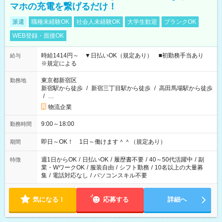
マホの充電を繋げるだけ！
派遣
職種未経験OK
社会人未経験OK
大学生歓迎
ブランクOK
WEB登録・面接OK
時給1414円～ ▼日払いOK（規定あり） ■初勤務手当あり
給与
※規定による
東京都新宿区
勤務地
新宿駅から徒歩
/
新宿三丁目駅から徒歩
/
高田馬場駅から徒歩
/
…
物流企業
9:00～18:00
勤務時間
即日～OK！ 1日～働けます＾＾（規定あり）
期間
週1日からOK
/
日払いOK
/
履歴書不要
/
40～50代活躍中
/
副
特徴
業・WワークOK
/
服装自由
/
シフト勤務
/
10名以上の大量募
集
/
電話対応なし
/
パソコンスキル不要
気になる！
応募する
詳細へ