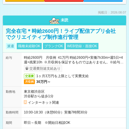
掲載日：2026.08.07
未読
完全在宅＊時給2600円！ライブ配信アプリ会社
でクリエイティブ制作進行管理
派遣
職種未経験OK
ブランクOK
WEB登録・面接OK
時給2600円 月収例 41万円 時給2600円×実働7h30m×週5日×4
給与
週+残業10h ※月収例を保証するものではありません。※給与即
受取りサービス利用可（利用条件有）
交通費別途支給あり
1ヶ月3万円を上限として実費支給
交通費
30万円～
月収例
東京都渋谷区
勤務地
渋谷駅から徒歩1分
インターネット関連
10:00-18:30（休憩60分）実働7時間30分
勤務時間
即日～長期 ※開始日相談OK
期間