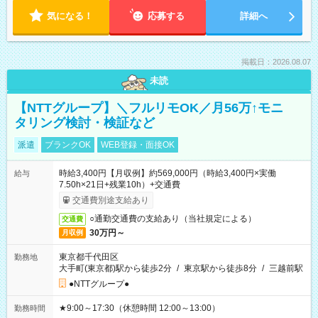
気になる！
応募する
詳細へ
掲載日：2026.08.07
未読
【NTTグループ】＼フルリモOK／月56万↑モニ
タリング検討・検証など
派遣
ブランクOK
WEB登録・面接OK
時給3,400円【月収例】約569,000円（時給3,400円×実働
給与
7.50h×21日+残業10h）+交通費
交通費別途支給あり
○通勤交通費の支給あり（当社規定による）
交通費
30万円～
月収例
東京都千代田区
勤務地
大手町(東京都)駅から徒歩2分
/
東京駅から徒歩8分
/
三越前駅
●NTTグループ●
★9:00～17:30（休憩時間 12:00～13:00）
勤務時間