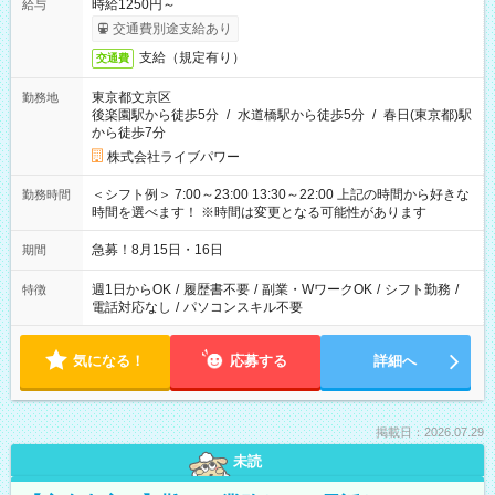
時給1250円～
給与
交通費別途支給あり
支給（規定有り）
交通費
東京都文京区
勤務地
後楽園駅から徒歩5分
/
水道橋駅から徒歩5分
/
春日(東京都)駅
から徒歩7分
株式会社ライブパワー
＜シフト例＞ 7:00～23:00 13:30～22:00 上記の時間から好きな
勤務時間
時間を選べます！ ※時間は変更となる可能性があります
急募！8月15日・16日
期間
週1日からOK
/
履歴書不要
/
副業・WワークOK
/
シフト勤務
/
特徴
電話対応なし
/
パソコンスキル不要
気になる！
応募する
詳細へ
掲載日：2026.07.29
未読