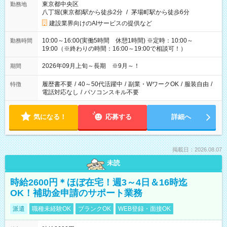
東京都中央区
勤務地
八丁堀(東京都)駅から徒歩2分
/
茅場町駅から徒歩6分
建設業界向けのAIサービスの提供など
10:00～16:00(実働5時間 休憩1時間) ※定時：10:00～
勤務時間
19:00（※終わりの時間：16:00～19:00で相談可！）
2026年09月上旬～長期 ※9月～！
期間
履歴書不要
/
40～50代活躍中
/
副業・WワークOK
/
服装自由
/
特徴
電話対応なし
/
パソコンスキル不要
気になる！
応募する
詳細へ
掲載日：2026.08.07
未読
時給2600円＊ほぼ在宅！週3～4日＆16時迄
OK！補助金申請のサポート業務
派遣
職種未経験OK
ブランクOK
WEB登録・面接OK