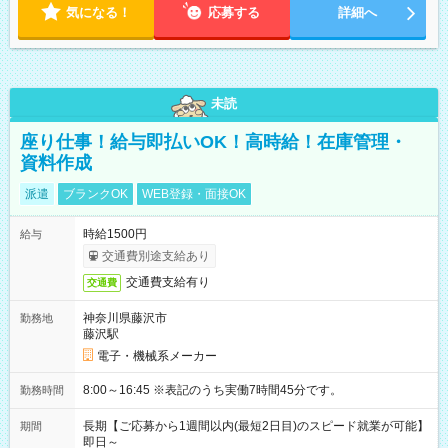
気になる！
応募する
詳細へ
未読
座り仕事！給与即払いOK！高時給！在庫管理・
資料作成
派遣
ブランクOK
WEB登録・面接OK
時給1500円
給与
交通費別途支給あり
交通費支給有り
交通費
神奈川県藤沢市
勤務地
藤沢駅
電子・機械系メーカー
8:00～16:45 ※表記のうち実働7時間45分です。
勤務時間
長期【ご応募から1週間以内(最短2日目)のスピード就業が可能】
期間
即日～