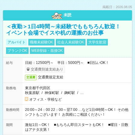
掲載日：2026.08.05
未読
＜夜勤＞1日4時間～未経験でももちろん歓迎！
イベント会場でイスや机の運搬のお仕事
アルバイト
職種未経験OK
社会人未経験OK
大学生歓迎
ブランクOK
WEB登録・面接OK
日給：12500円～ 半日：5000円～ ■日払いOK！
給与
交通費別途支給あり
交通費規定支給
交通費
東京都千代田区
勤務地
秋葉原駅
/
神保町駅
/
麹町駅
/
…
オフィス・学校など
20:00～24：00 22：00～翌7:00 …など1日4時間～OK！ その他
勤務時間
シフトもございます！ お気軽にご相談ください！
激短1日～OK！ ■もちろん即日スタートもOK！ ■曜日・日数
期間
はアナタ次第！