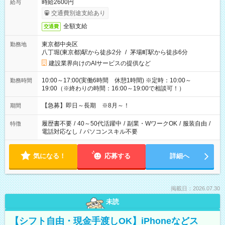
時給2600円
給与
交通費別途支給あり
全額支給
交通費
東京都中央区
勤務地
八丁堀(東京都)駅から徒歩2分
/
茅場町駅から徒歩6分
建設業界向けのAIサービスの提供など
10:00～17:00(実働6時間 休憩1時間) ※定時：10:00～
勤務時間
19:00（※終わりの時間：16:00～19:00で相談可！）
【急募】即日～長期 ※8月～！
期間
履歴書不要
/
40～50代活躍中
/
副業・WワークOK
/
服装自由
/
特徴
電話対応なし
/
パソコンスキル不要
気になる！
応募する
詳細へ
掲載日：2026.07.30
未読
【シフト自由・現金手渡しOK】iPhoneなどス