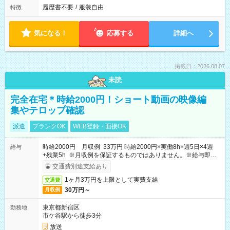
履歴書不要
/
服装自由
特徴
気になる！
応募する
詳細へ
掲載日：2026.08.07
未読
完全在宅＊時給2000円！ショート動画の映像編
集やテロップ確認
派遣
ブランクOK
WEB登録・面接OK
時給2000円 月収例 33万円 時給2000円×実働8h×週5日×4週
給与
+残業5h ※月収例を保証するものではありません。※給与即受
取りサービス利用可（利用条件有）
交通費別途支給あり
1ヶ月3万円を上限として実費支給
交通費
30万円～
月収例
東京都新宿区
勤務地
市ケ谷駅から徒歩3分
放送