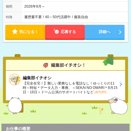
2026年9月～
期間
履歴書不要
/
40～50代活躍中
/
服装自由
特徴
気になる！
応募する
詳細へ
編集部イチオシ
【完全在宅！】難しい業務なし＆電話なし！ゆっくりの11
時～時短＊データ入力・事務、＜SEKAI NO OWARI＊8月15
日・16日＞ドーム公演のサポートバイトなど
(8/7UP!)
お仕事の概要