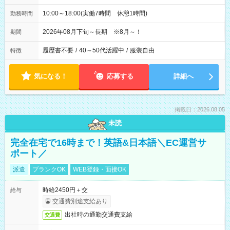
10:00～18:00(実働7時間 休憩1時間)
勤務時間
2026年08月下旬～長期 ※8月～！
期間
履歴書不要
/
40～50代活躍中
/
服装自由
特徴
気になる！
応募する
詳細へ
掲載日：2026.08.05
未読
完全在宅で16時まで！英語&日本語＼EC運営サ
ポート／
派遣
ブランクOK
WEB登録・面接OK
時給2450円＋交
給与
交通費別途支給あり
出社時の通勤交通費支給
交通費