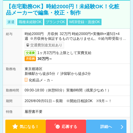
【在宅勤務OK】時給2000円！未経験OK！化粧
品メーカーで編集・校正・制作
派遣
職種未経験OK
ブランクOK
WEB登録・面接OK
時給2000円 月収例 32万円 時給2000円×実働8h×週5日×4
給与
週 ※月収例を保証するものではありません。※給与即受取りサ
ービス利用可（利用条件有）
交通費別途支給あり
1ヶ月3万円を上限として実費支給
交通費
30万円～
月収例
東京都港区
勤務地
新橋駅から徒歩5分
/
汐留駅から徒歩2分
化粧品メ－カ－
09:00-18:00（休憩60分）実働8時間（残業少なめ！）
勤務時間
2026年09月01日～長期 ※開始日相談OK ※9月～！
期間
履歴書不要
特徴
気になる！
応募する
詳細へ