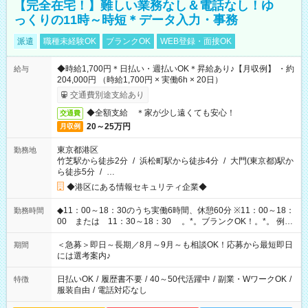
【完全在宅！】難しい業務なし＆電話なし！ゆ
っくりの11時～時短＊データ入力・事務
派遣
職種未経験OK
ブランクOK
WEB登録・面接OK
◆時給1,700円＊日払い・週払いOK＊昇給あり♪【月収例】 ・約
給与
204,000円 （時給1,700円 × 実働6h × 20日）
交通費別途支給あり
◆全額支給 ＊家が少し遠くても安心！
交通費
20～25万円
月収例
東京都港区
勤務地
竹芝駅から徒歩2分
/
浜松町駅から徒歩4分
/
大門(東京都)駅か
ら徒歩5分
/
…
◆港区にある情報セキュリティ企業◆
◆11：00～18：30のうち実働6時間、休憩60分 ※11：00～18：
勤務時間
00 または 11：30～18：30 。*。ブランクOK！。*。 例え
ば前職が、 在宅/財団法人/事務/コールセンター/受付/販売/カフェ
スタッフ スイーツ販売/ホテルフロント/化粧品販売/など 様々な
＜急募＞即日～長期／8月～9月～も相談OK！応募から最短即日
期間
業界から入社して活躍されています♪
には選考案内♪
日払いOK
/
履歴書不要
/
40～50代活躍中
/
副業・WワークOK
/
特徴
服装自由
/
電話対応なし