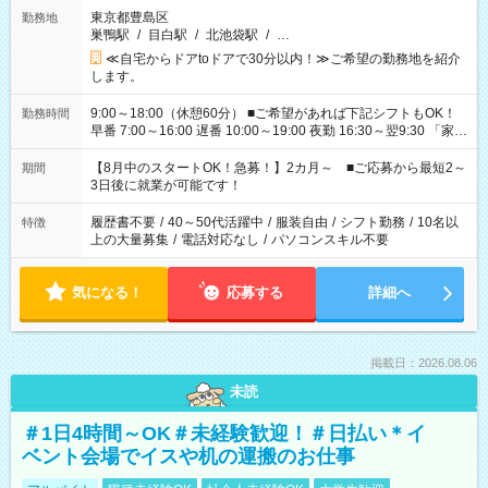
東京都豊島区
勤務地
巣鴨駅
/
目白駅
/
北池袋駅
/
…
≪自宅からドアtoドアで30分以内！≫ご希望の勤務地を紹介
します。
9:00～18:00（休憩60分） ■ご希望があれば下記シフトもOK！
勤務時間
早番 7:00～16:00 遅番 10:00～19:00 夜勤 16:30～翌9:30 「家族
と休みを合わせたい」 「余裕を持って夕飯の準備がしたい」
「できれば残業はしたくない」 など、ご希望を教えてください
【8月中のスタートOK！急募！】2カ月～ ■ご応募から最短2～
期間
ね。 ※Wワーク希望の方へ 今ご覧のお仕事で希望する勤務時間
3日後に就業が可能です！
と、もう1つのお仕事の勤務時間。 合計で週40時間を超える場
合は応募できません。
履歴書不要
/
40～50代活躍中
/
服装自由
/
シフト勤務
/
10名以
特徴
上の大量募集
/
電話対応なし
/
パソコンスキル不要
気になる！
応募する
詳細へ
掲載日：2026.08.06
未読
＃1日4時間～OK＃未経験歓迎！＃日払い＊イ
ベント会場でイスや机の運搬のお仕事