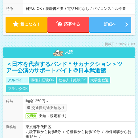
日払いOK
/
履歴書不要
/
電話対応なし
/
パソコンスキル不要
特徴
気になる！
応募する
詳細へ
掲載日：2026.08.03
未読
＜日本を代表するバンド＊サカナクション＞ツ
アー公演のサポートバイト＠日本武道館
アルバイト
職種未経験OK
社会人未経験OK
大学生歓迎
ブランクOK
時給1250円～
給与
交通費別途支給あり
支給（規定有り）
交通費
東京都千代田区
勤務地
九段下駅から徒歩5分
/
竹橋駅から徒歩10分
/
神保町駅から徒
歩15分
/
…