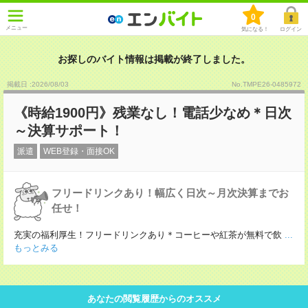
0
メニュー
気になる！
ログイン
お探しのバイト情報は掲載が終了しました。
掲載日 :2026
/
08
/
03
No.TMPE26-0485972
《時給1900円》残業なし！電話少なめ＊日次
～決算サポート！
派遣
WEB登録・面接OK
フリードリンクあり！幅広く日次～月次決算までお
任せ！
充実の福利厚生！フリードリンクあり＊コーヒーや紅茶が無料で飲
...
もっとみる
あなたの閲覧履歴からのオススメ