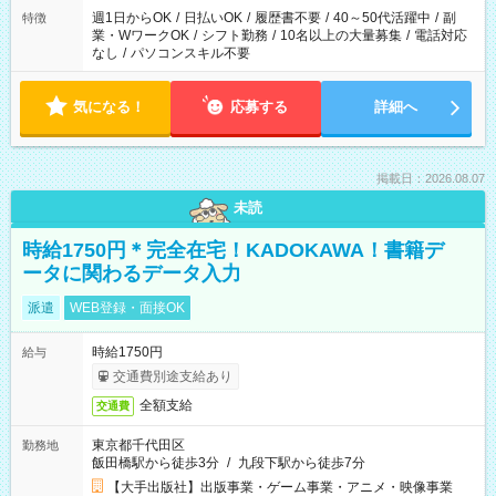
週1日からOK
/
日払いOK
/
履歴書不要
/
40～50代活躍中
/
副
特徴
業・WワークOK
/
シフト勤務
/
10名以上の大量募集
/
電話対応
なし
/
パソコンスキル不要
気になる！
応募する
詳細へ
掲載日：2026.08.07
未読
時給1750円＊完全在宅！KADOKAWA！書籍デ
ータに関わるデータ入力
派遣
WEB登録・面接OK
時給1750円
給与
交通費別途支給あり
全額支給
交通費
東京都千代田区
勤務地
飯田橋駅から徒歩3分
/
九段下駅から徒歩7分
【大手出版社】出版事業・ゲーム事業・アニメ・映像事業