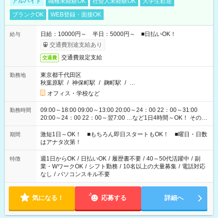
アルバイト
職種未経験OK
社会人未経験OK
大学生歓迎
ブランクOK
WEB登録・面接OK
日給：10000円～ 半日：5000円～ ■日払いOK！
給与
交通費別途支給あり
交通費規定支給
交通費
東京都千代田区
勤務地
秋葉原駅
/
神保町駅
/
麹町駅
/
…
オフィス・学校など
09:00～18:00 09:00～13:00 20:00～24：00 22：00～31:00
勤務時間
20:00～24：00 22：00～翌7:00 …など1日4時間～OK！ その他
シフトもございます！ お気軽にご相談ください！
激短1日～OK！ ■もちろん即日スタートもOK！ ■曜日・日数
期間
はアナタ次第！
週1日からOK
/
日払いOK
/
履歴書不要
/
40～50代活躍中
/
副
特徴
業・WワークOK
/
シフト勤務
/
10名以上の大量募集
/
電話対応
なし
/
パソコンスキル不要
気になる！
応募する
詳細へ