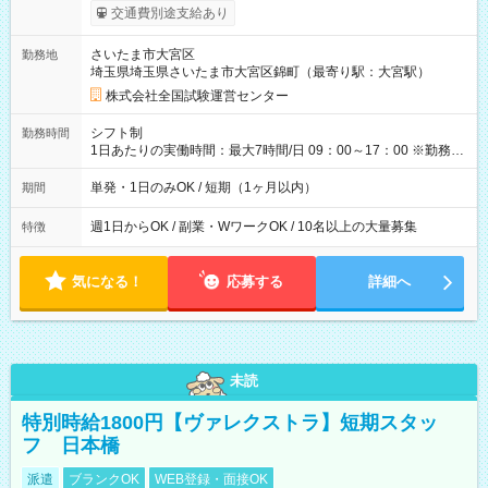
※勤務回数により昇給あり 【即給（前払い）オプションあ
交通費別途支給あり
り！】 希望される場合、勤務から1週間ほどで給与の一部を受け
取れます。 ※手数料418円がかかります。 【過去試験日の収入
さいたま市大宮区
勤務地
例】 ・河合塾模擬試験 8:30～17:30（休憩1時間） 時給1,300円
埼玉県埼玉県さいたま市大宮区錦町（最寄り駅：大宮駅）
×8時間＝日収10,400円＋交通費 ※当日の役割により時給＋100
円の場合あり ・国家試験 7:00～13:30（休憩なし） 時給1,300
株式会社全国試験運営センター
円（役割手当＋100円）×6時間＝日収8,400円＋交通費 【試用期
間】試用期間なし
シフト制
勤務時間
1日あたりの実働時間：最大7時間/日 09：00～17：00 ※勤務時
間は 試験により異なります。
単発・1日のみOK / 短期（1ヶ月以内）
期間
週1日からOK / 副業・WワークOK / 10名以上の大量募集
特徴
気になる！
応募する
詳細へ
未読
特別時給1800円【ヴァレクストラ】短期スタッ
フ 日本橋
派遣
ブランクOK
WEB登録・面接OK