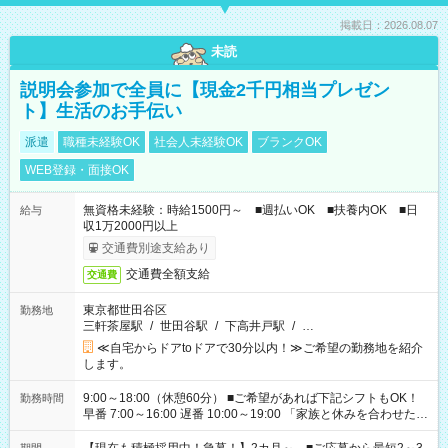
掲載日：2026.08.07
未読
説明会参加で全員に【現金2千円相当プレゼン
ト】生活のお手伝い
派遣
職種未経験OK
社会人未経験OK
ブランクOK
WEB登録・面接OK
無資格未経験：時給1500円～ ■週払いOK ■扶養内OK ■日
給与
収1万2000円以上
交通費別途支給あり
交通費全額支給
交通費
東京都世田谷区
勤務地
三軒茶屋駅
/
世田谷駅
/
下高井戸駅
/
…
≪自宅からドアtoドアで30分以内！≫ご希望の勤務地を紹介
します。
9:00～18:00（休憩60分） ■ご希望があれば下記シフトもOK！
勤務時間
早番 7:00～16:00 遅番 10:00～19:00 「家族と休みを合わせた
い」 「余裕を持って夕飯の準備がしたい」 「できれば残業はし
たくない」 など、ご希望を教えてくださいね。 ※Wワーク希望