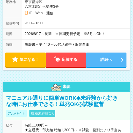
東京都港区
勤務地
六本木駅から徒歩3分
IT・Web・通信
9:00～16:00
勤務時間
2026/8/17～長期 ※長期更新予定 ※8月～OK！
期間
履歴書不要
/
40～50代活躍中
/
服装自由
特徴
気になる！
応募する
詳細へ
未読
マニュアル通りに簡単WORK◆未経験から好き
な時にお仕事できる！単発OK◎試験監督
アルバイト
職種未経験OK
時給1,300円～
給与
★交通費一部支給 時給1,300円～ ※試験・役割により手当あり