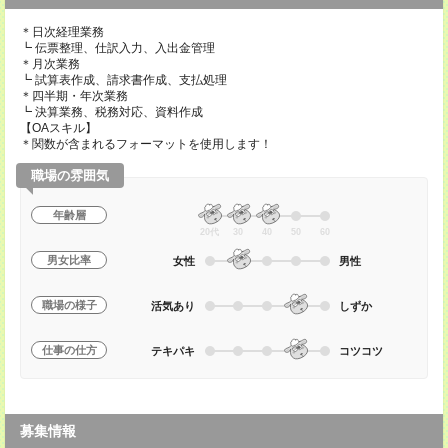
＊日次経理業務
┗ 伝票整理、仕訳入力、入出金管理
＊月次業務
┗ 試算表作成、請求書作成、支払処理
＊四半期・年次業務
┗ 決算業務、税務対応、資料作成
【OAスキル】
＊関数が含まれるフォーマットを使用します！
職場の雰囲気
年齢層
20代
30
40
50
60
男女比率
女性
男性
職場の様子
活気あり
しずか
仕事の仕方
テキパキ
コツコツ
募集情報