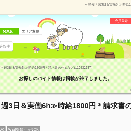
≪時短＊週3日＆実働6h≫時給18
会員登録
エリア変更
関東版
望条件
＊週3日＆実働6h≫時給1800円＊請求書の作成など(110832737）
お探しのバイト情報は掲載が終了しました。
週3日＆実働6h≫時給1800円＊請求書
OK
WEB登録・面接OK