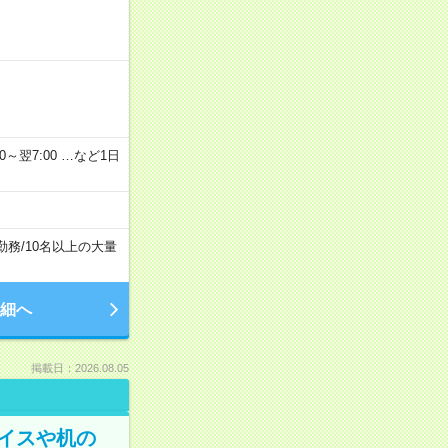
2：00～翌7:00 …など1日
勤務
/
10名以上の大量
細へ
掲載日：2026.08.05
イスや机の