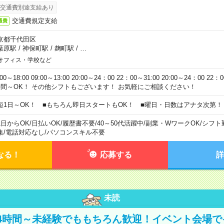
交通費別途支給あり
交通費規定支給
通費
京都千代田区
葉原駅
/
神保町駅
/
麹町駅
/
…
オフィス・学校など
:00～18:00 09:00～13:00 20:00～24：00 22：00～31:00 20:00～24：00 2
時間～OK！ その他シフトもございます！ お気軽にご相談ください！
短1日～OK！ ■もちろん即日スタートもOK！ ■曜日・日数はアナタ次第！
1日からOK
/
日払いOK
/
履歴書不要
/
40～50代活躍中
/
副業・WワークOK
/
シフト
集
/
電話対応なし
/
パソコンスキル不要
なる！
応募する
詳
未読
4時間～未経験でももちろん歓迎！イベント会場で