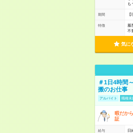
も
【
期間
履
特徴
不
気に
＃1日4時間
搬のお仕事
アルバイト
職種未
暇だか
証
日
給与