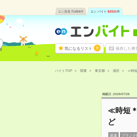
エン派遣
71454
件
エン バイト
82531
件
0
気になるリスト
保存した希
バイトTOP
関東
東京都
港区
≪時短
掲載日 :
2026
/
07
/
26
≪時短＊
ど
派遣
ブランク