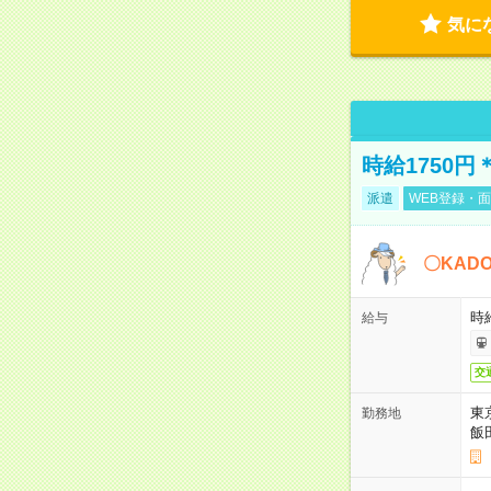
気に
時給1750
派遣
WEB登録・面
〇KAD
時給
給与
交
東
勤務地
飯