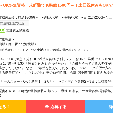
～OK≫無資格・未経験でも時給1500円～！土日祝休みもOK
資格未経験：時給1500円～ ■週払いOK ■扶養内OK ■日収1万2000円以上
交通費別途支給あり
交通費全額支給
通費
京都豊島区
鴨駅
/
目白駅
/
北池袋駅
/
…
≪自宅からドアtoドアで30分以内！≫ご希望の勤務地を紹介します。
00～18:00（休憩60分） ■ご希望があれば下記シフトもOK！ 早番 7:00～16:00 遅
勤 16:30～翌9:30 「家族と休みを合わせたい」 「余裕を持って夕飯の準備
業はしたくない」 など、ご希望を教えてくださいね。 ※Wワーク希望の方へ
する勤務時間と、もう1つのお仕事の勤務時間。 合計で週40時間を超える場
8月中のスタートOK！急募！】2カ月～ ■ご応募から最短2～3日後に就業が
歴書不要
/
40～50代活躍中
/
服装自由
/
シフト勤務
/
10名以上の大量募集
/
電話対応
要
なる！
応募する
詳