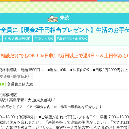
未読
全員に【現金2千円相当プレゼント】生活のお手
K
社会人未経験OK
ブランクOK
WEB登録・面接OK
相談だけでもOK！≫日収1.2万円以上で週3日～＆土日休みも
資格未経験：時給1500円～ ■週払いOK ■扶養内OK ■日収1万2000円以上
交通費別途支給あり
交通費全額支給
通費
京都板橋区
橋駅
/
高島平駅
/
大山(東京都)駅
/
…
≪自宅からドアtoドアで30分以内！≫ご希望の勤務地を紹介します。
00～18:00（休憩60分） ■ご希望があれば下記シフトもOK！ 早番 7:00～16:00 遅
家族と休みを合わせたい」 「余裕を持って夕飯の準備がしたい」 「できれば
ど、ご希望を教えてくださいね。 ※Wワーク希望の方へ 今ご覧のお仕事で希