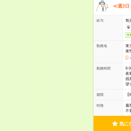
≪週3日
無
給与
交
東
勤務地
巣
9:
勤務時間
夜
残
望
【
期間
履
特徴
不
気に