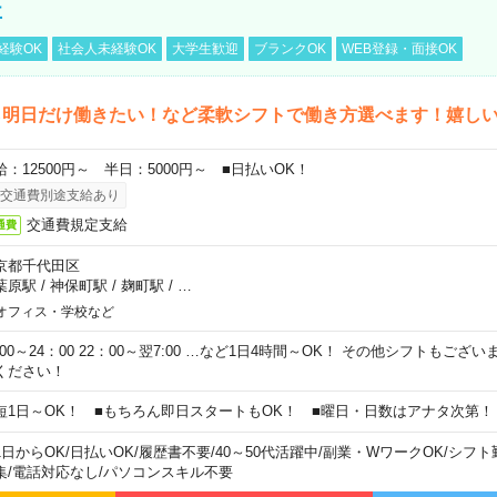
事
経験OK
社会人未経験OK
大学生歓迎
ブランクOK
WEB登録・面接OK
ら明日だけ働きたい！など柔軟シフトで働き方選べます！嬉し
給：12500円～ 半日：5000円～ ■日払いOK！
交通費別途支給あり
交通費規定支給
通費
京都千代田区
葉原駅
/
神保町駅
/
麹町駅
/
…
オフィス・学校など
0:00～24：00 22：00～翌7:00 …など1日4時間～OK！ その他シフトもござ
ください！
短1日～OK！ ■もちろん即日スタートもOK！ ■曜日・日数はアナタ次第！
1日からOK
/
日払いOK
/
履歴書不要
/
40～50代活躍中
/
副業・WワークOK
/
シフト
集
/
電話対応なし
/
パソコンスキル不要