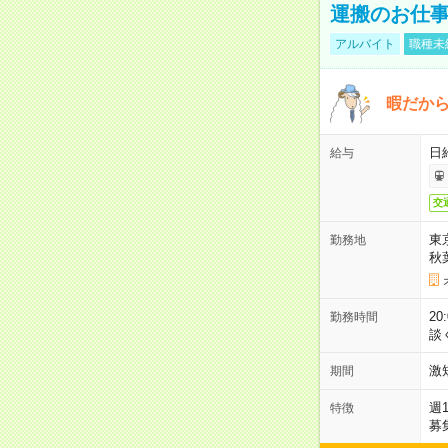
運搬のお仕
アルバイト
職種未
暇だか
日
給与
交
東
勤務地
秋
2
勤務時間
談
激
期間
週
特徴
募