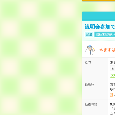
説明会参加で
派遣
職種未経験O
≪まずは
無
給与
交
東
勤務地
板
9:
勤務時間
「
な