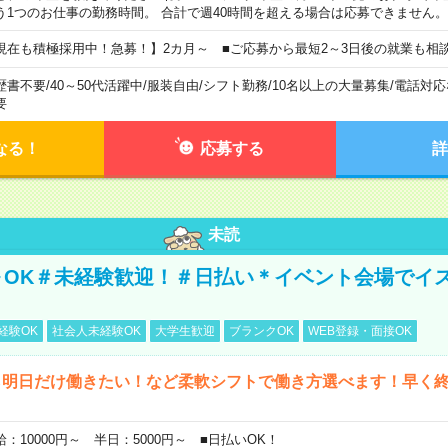
う1つのお仕事の勤務時間。 合計で週40時間を超える場合は応募できません。
現在も積極採用中！急募！】2カ月～ ■ご応募から最短2～3日後の就業も相
歴書不要
/
40～50代活躍中
/
服装自由
/
シフト勤務
/
10名以上の大量募集
/
電話対応
要
なる！
応募する
詳
未読
～OK＃未経験歓迎！＃日払い＊イベント会場でイ
経験OK
社会人未経験OK
大学生歓迎
ブランクOK
WEB登録・面接OK
ら明日だけ働きたい！など柔軟シフトで働き方選べます！早く
給：10000円～ 半日：5000円～ ■日払いOK！