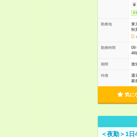
交
東
勤務地
秋
09
勤務時間
4
激
期間
週
特徴
募
気に
＜夜勤＞1日