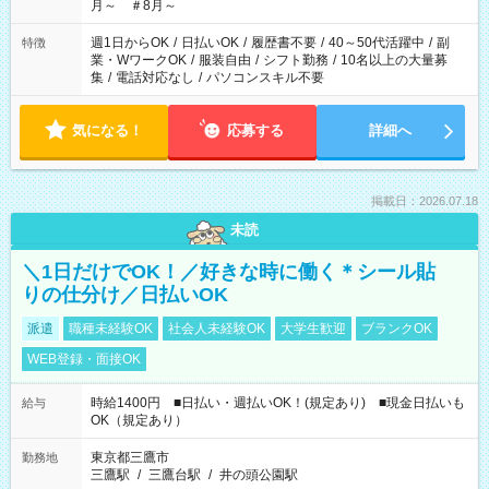
月～ ＃8月～
週1日からOK
/
日払いOK
/
履歴書不要
/
40～50代活躍中
/
副
特徴
業・WワークOK
/
服装自由
/
シフト勤務
/
10名以上の大量募
集
/
電話対応なし
/
パソコンスキル不要
気になる！
応募する
詳細へ
掲載日：2026.07.18
未読
＼1日だけでOK！／好きな時に働く＊シール貼
りの仕分け／日払いOK
派遣
職種未経験OK
社会人未経験OK
大学生歓迎
ブランクOK
WEB登録・面接OK
時給1400円 ■日払い・週払いOK！(規定あり) ■現金日払いも
給与
OK（規定あり）
東京都三鷹市
勤務地
三鷹駅
/
三鷹台駅
/
井の頭公園駅