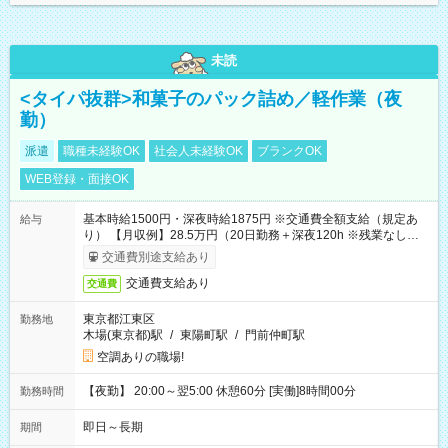
未読
<タイパ抜群>和菓子のパック詰め／軽作業（夜
勤）
派遣
職種未経験OK
社会人未経験OK
ブランクOK
WEB登録・面接OK
基本時給1500円・深夜時給1875円 ※交通費全額支給（規定あ
給与
り） 【月収例】28.5万円（20日勤務＋深夜120h ※残業なしの場
合）
交通費別途支給あり
交通費支給あり
交通費
東京都江東区
勤務地
木場(東京都)駅
/
東陽町駅
/
門前仲町駅
空調ありの職場!
【夜勤】 20:00～翌5:00 休憩60分 [実働]8時間00分
勤務時間
即日～長期
期間