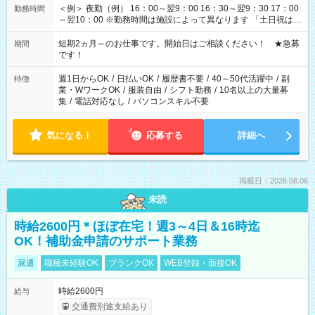
＜例＞ 夜勤（例） 16：00～翌9：00 16：30～翌9：30 17：00
勤務時間
～翌10：00 ※勤務時間は施設によって異なります 「土日祝は休
みたい」 「しっかり稼ぎたい」 「もう少し遅い時間から始めた
い」など ご希望にあったお仕事をご案内いたします。 ※未経験
短期2ヵ月～のお仕事です。開始日はご相談ください！ ★急募
期間
の方の場合は1～2ヶ月間は日中での仕事を経験いただき、 お
です！
仕事に慣れてからの夜勤になります。 ★家庭の都合でお休みが
必要な場合も遠慮なくご相談ください。
週1日からOK
/
日払いOK
/
履歴書不要
/
40～50代活躍中
/
副
特徴
業・WワークOK
/
服装自由
/
シフト勤務
/
10名以上の大量募
集
/
電話対応なし
/
パソコンスキル不要
気になる！
応募する
詳細へ
掲載日：2026.08.06
未読
時給2600円＊ほぼ在宅！週3～4日＆16時迄
OK！補助金申請のサポート業務
派遣
職種未経験OK
ブランクOK
WEB登録・面接OK
時給2600円
給与
交通費別途支給あり