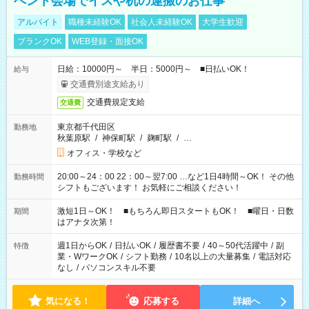
ベント会場でイスや机の運搬のお仕事
アルバイト
職種未経験OK
社会人未経験OK
大学生歓迎
ブランクOK
WEB登録・面接OK
日給：10000円～ 半日：5000円～ ■日払いOK！
給与
交通費別途支給あり
交通費規定支給
交通費
東京都千代田区
勤務地
秋葉原駅
/
神保町駅
/
麹町駅
/
…
オフィス・学校など
20:00～24：00 22：00～翌7:00 …など1日4時間～OK！ その他
勤務時間
シフトもございます！ お気軽にご相談ください！
激短1日～OK！ ■もちろん即日スタートもOK！ ■曜日・日数
期間
はアナタ次第！
週1日からOK
/
日払いOK
/
履歴書不要
/
40～50代活躍中
/
副
特徴
業・WワークOK
/
シフト勤務
/
10名以上の大量募集
/
電話対応
なし
/
パソコンスキル不要
気になる！
応募する
詳細へ