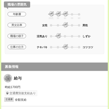
職場の雰囲気
年齢層
20代
30
40
50
60
男女比率
女性
男性
職場の様子
活気あり
しずか
仕事の仕方
テキパキ
コツコツ
募集情報
給与
時給1700円
交通費別途支給あり
全額支給
交通費