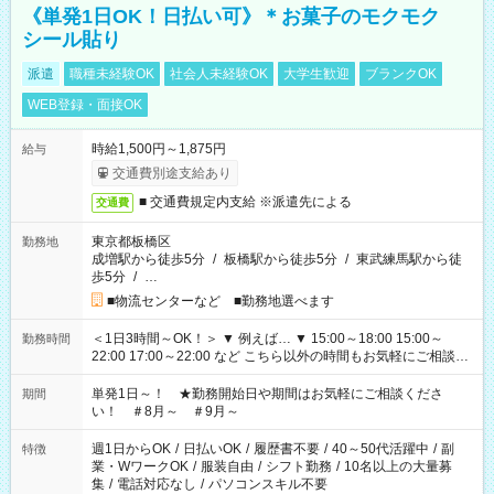
《単発1日OK！日払い可》＊お菓子のモクモク
シール貼り
派遣
職種未経験OK
社会人未経験OK
大学生歓迎
ブランクOK
WEB登録・面接OK
時給1,500円～1,875円
給与
交通費別途支給あり
■ 交通費規定内支給 ※派遣先による
交通費
東京都板橋区
勤務地
成増駅から徒歩5分
/
板橋駅から徒歩5分
/
東武練馬駅から徒
歩5分
/
…
■物流センターなど ■勤務地選べます
＜1日3時間～OK！＞ ▼ 例えば… ▼ 15:00～18:00 15:00～
勤務時間
22:00 17:00～22:00 など こちら以外の時間もお気軽にご相談く
ださい！
単発1日～！ ★勤務開始日や期間はお気軽にご相談くださ
期間
い！ ＃8月～ ＃9月～
週1日からOK
/
日払いOK
/
履歴書不要
/
40～50代活躍中
/
副
特徴
業・WワークOK
/
服装自由
/
シフト勤務
/
10名以上の大量募
集
/
電話対応なし
/
パソコンスキル不要