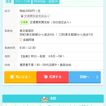
派遣
ブランクOK
WEB登録・面接OK
時給2400円＋交
給与
交通費別途支給あり
交通費実費支給（当社規定あり）
交通費
東京都港区
勤務地
田町(東京都)駅から徒歩4分
/
三田(東京都)駅から徒歩7分
金融関連
8:30～12:30
勤務時間
【急募】即日～長期 ※8月～OK！
期間
履歴書不要
/
40～50代活躍中
/
服装自由
特徴
気になる！
応募する
詳細へ
未読