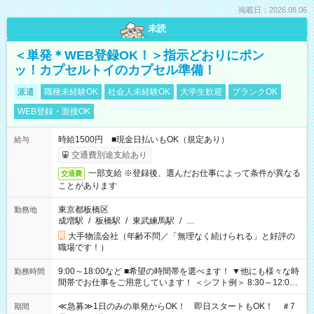
掲載日：2026.08.06
未読
＜単発＊WEB登録OK！＞指示どおりにポン
ッ！カプセルトイのカプセル準備！
派遣
職種未経験OK
社会人未経験OK
大学生歓迎
ブランクOK
WEB登録・面接OK
時給1500円 ■現金日払いもOK（規定あり）
給与
交通費別途支給あり
一部支給 ※登録後、選んだお仕事によって条件が異なる
交通費
ことがあります
東京都板橋区
勤務地
成増駅
/
板橋駅
/
東武練馬駅
/
…
大手物流会社（年齢不問／「無理なく続けられる」と好評の
職場です！）
9:00～18:00など ■希望の時間帯を選べます！ ▼他にも様々な時
勤務時間
間帯でお仕事をご用意しています！ ＜シフト例＞ 8:30～12:00
17:00～22:00 13:00～22:00 22:00～翌6:00 など
≪急募≫1日のみの単発からOK！ 即日スタートもOK！ ＃7
期間