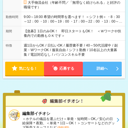
大手物流会社（年齢不問／「無理なく続けられる」と好評の
職場です）
9:00～18:00 希望の時間帯を選べます！ ＜シフト例＞ ・8：30
勤務時間
～12：00 ・10：00～19：00 ・17：00～22：00 ・13：00～
22：00 ・22：00～翌6：00 など
【急募】1日のみOK！ 即日スタートもOK！ ＜Ｗワークや扶
期間
養内での勤務もＯＫです＞
週1日からOK
/
日払いOK
/
履歴書不要
/
40～50代活躍中
/
副
特徴
業・WワークOK
/
服装自由
/
シフト勤務
/
10名以上の大量募
集
/
電話対応なし
/
パソコンスキル不要
気になる！
応募する
詳細へ
編集部イチオシ
＜ホテルの備品を運ぶだけ＞単発・短時間～OK／安心の日
給保障＊夜勤、＜単発＊1日～OK！＞コンサートなどのグッ
ズ販売スタッフ＊など
(8/6UP!)