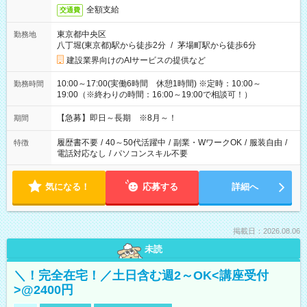
全額支給
交通費
東京都中央区
勤務地
八丁堀(東京都)駅から徒歩2分
/
茅場町駅から徒歩6分
建設業界向けのAIサービスの提供など
10:00～17:00(実働6時間 休憩1時間) ※定時：10:00～
勤務時間
19:00（※終わりの時間：16:00～19:00で相談可！）
【急募】即日～長期 ※8月～！
期間
履歴書不要
/
40～50代活躍中
/
副業・WワークOK
/
服装自由
/
特徴
電話対応なし
/
パソコンスキル不要
気になる！
応募する
詳細へ
掲載日：2026.08.06
未読
＼！完全在宅！／土日含む週2～OK<講座受付
>@2400円