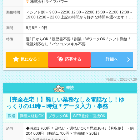
株式会社ライブパワー
＜シフト例＞ 9:00～22:30 12:30～22:00 15:30～21:00 12:30～
勤務時間
19:00 12:30～22:00 上記の時間から好きな時間を選べます！ ※
時間は変更となる可能性があります
9月8日・9日
期間
週1日からOK
/
履歴書不要
/
副業・WワークOK
/
シフト勤務
/
特徴
電話対応なし
/
パソコンスキル不要
気になる！
応募する
詳細へ
掲載日：2026.07.29
未読
【完全在宅！】難しい業務なし＆電話なし！ゆ
っくりの11時～時短＊データ入力・事務
派遣
職種未経験OK
ブランクOK
WEB登録・面接OK
◆時給1,700円＊日払い・週払いOK＊昇給あり♪【月収例】 ・約
給与
204,000円 （時給1,700円 × 実働6h × 20日）