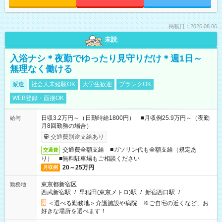
掲載日：2026.08.06
未読
入浴ナシ＊夜勤でゆったり見守りだけ＊週1日～
無理なく働ける
派遣
社会人未経験OK
大学生歓迎
ブランクOK
WEB登録・面接OK
日収3.2万円～（日勤時給1800円） ■月収例25.9万円～（夜勤
給与
月8回勤務の場合）
交通費別途支給あり
交通費全額支給 ■ガソリン代も全額支給（規定あ
交通費
り） ■無料駐車場もご相談ください
20～25万円
月収例
東京都新宿区
勤務地
西武新宿駅
/
早稲田(東京メトロ)駅
/
新宿西口駅
/
…
＜選べる勤務地＞介護施設や病院 ※ご自宅の近くなど、お
好きな場所を選べます！