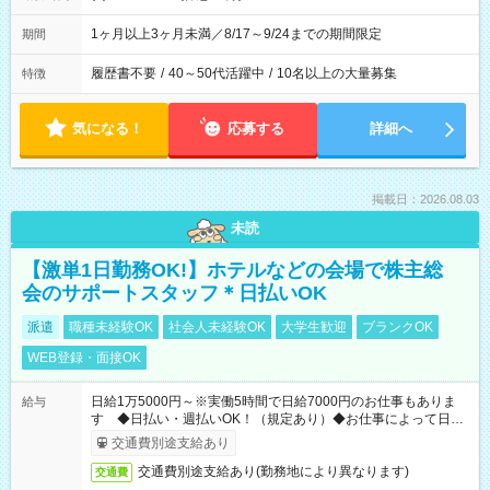
1ヶ月以上3ヶ月未満／8/17～9/24までの期間限定
期間
履歴書不要
/
40～50代活躍中
/
10名以上の大量募集
特徴
気になる！
応募する
詳細へ
掲載日：2026.08.03
未読
【激単1日勤務OK!】ホテルなどの会場で株主総
会のサポートスタッフ＊日払いOK
派遣
職種未経験OK
社会人未経験OK
大学生歓迎
ブランクOK
WEB登録・面接OK
日給1万5000円～※実働5時間で日給7000円のお仕事もありま
給与
す ◆日払い・週払いOK！（規定あり）◆お仕事によって日給
も異なります
交通費別途支給あり
交通費別途支給あり(勤務地により異なります)
交通費