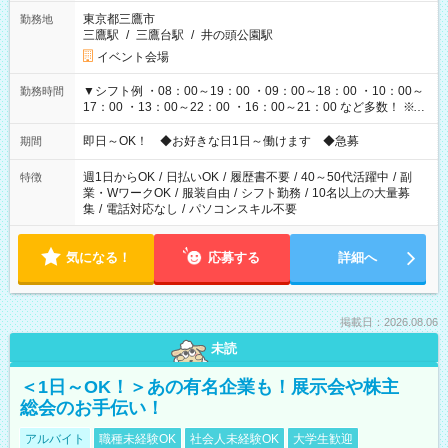
東京都三鷹市
勤務地
三鷹駅
/
三鷹台駅
/
井の頭公園駅
イベント会場
▼シフト例 ・08：00～19：00 ・09：00～18：00 ・10：00～
勤務時間
17：00 ・13：00～22：00 ・16：00～21：00 など多数！ ※お
仕事により勤務時間が異なります
即日～OK！ ◆お好きな日1日～働けます ◆急募
期間
週1日からOK
/
日払いOK
/
履歴書不要
/
40～50代活躍中
/
副
特徴
業・WワークOK
/
服装自由
/
シフト勤務
/
10名以上の大量募
集
/
電話対応なし
/
パソコンスキル不要
気になる！
応募する
詳細へ
掲載日：2026.08.06
未読
＜1日～OK！＞あの有名企業も！展示会や株主
総会のお手伝い！
アルバイト
職種未経験OK
社会人未経験OK
大学生歓迎