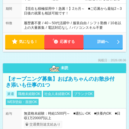
い」 「余裕を持って夕飯の準備がしたい」 「できれば残業はし
たくない」 など、ご希望を教えてくださいね。 ※Wワーク希望
【現在も積極採用中！急募！】2カ月～ ■ご応募から最短2～3
期間
の方へ 今ご覧のお仕事で希望する勤務時間と、もう1つのお仕事
日後の就業も相談可能です！
の勤務時間。 合計で週40時間を超える場合は応募できません。
履歴書不要
/
40～50代活躍中
/
服装自由
/
シフト勤務
/
10名以
特徴
上の大量募集
/
電話対応なし
/
パソコンスキル不要
気になる！
応募する
詳細へ
掲載日：2026.08.06
未読
【オープニング募集】おばあちゃんのお散歩付
き添いも仕事の1つ
派遣
職種未経験OK
社会人未経験OK
ブランクOK
WEB登録・面接OK
無資格未経験：時給1500円～ ■週払いOK ■扶養内OK ■日
給与
収1万2000円以上
交通費別途支給あり