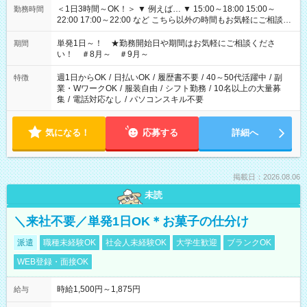
＜1日3時間～OK！＞ ▼ 例えば… ▼ 15:00～18:00 15:00～
勤務時間
22:00 17:00～22:00 など こちら以外の時間もお気軽にご相談く
ださい！
単発1日～！ ★勤務開始日や期間はお気軽にご相談くださ
期間
い！ ＃8月～ ＃9月～
週1日からOK
/
日払いOK
/
履歴書不要
/
40～50代活躍中
/
副
特徴
業・WワークOK
/
服装自由
/
シフト勤務
/
10名以上の大量募
集
/
電話対応なし
/
パソコンスキル不要
気になる！
応募する
詳細へ
掲載日：2026.08.06
未読
＼来社不要／単発1日OK＊お菓子の仕分け
派遣
職種未経験OK
社会人未経験OK
大学生歓迎
ブランクOK
WEB登録・面接OK
時給1,500円～1,875円
給与