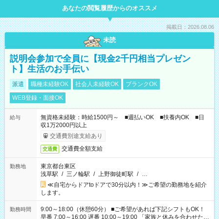
あなたの閲覧履歴からのオススメ
掲載日：2026.08.06
未読
説明会参加で全員に【現金2千円相当プレゼン
ト】生活のお手伝い
派遣
職種未経験OK
社会人未経験OK
ブランクOK
WEB登録・面接OK
無資格未経験：時給1500円～ ■週払いOK ■扶養内OK ■日
給与
収1万2000円以上
交通費別途支給あり
交通費全額支給
交通費
東京都台東区
勤務地
浅草駅
/
三ノ輪駅
/
上野御徒町駅
/
…
≪自宅からドアtoドアで30分以内！≫ご希望の勤務地を紹介
します。
9:00～18:00（休憩60分） ■ご希望があれば下記シフトもOK！
勤務時間
早番 7:00～16:00 遅番 10:00～19:00 「家族と休みを合わせた