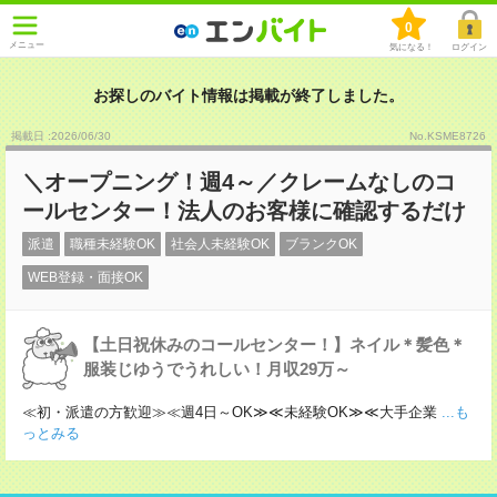
0
メニュー
気になる！
ログイン
お探しのバイト情報は掲載が終了しました。
掲載日 :2026
/
06
/
30
No.KSME8726
＼オープニング！週4～／クレームなしのコ
ールセンター！法人のお客様に確認するだけ
派遣
職種未経験OK
社会人未経験OK
ブランクOK
WEB登録・面接OK
【土日祝休みのコールセンター！】ネイル＊髪色＊
服装じゆうでうれしい！月収29万～
≪初・派遣の方歓迎≫≪週4日～OK≫≪未経験OK≫≪大手企業
...も
っとみる