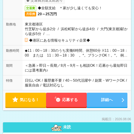
交通費別途支給あり
◆全額支給 ＊家が少し遠くても安心！
交通費
20～25万円
月収例
東京都港区
勤務地
竹芝駅から徒歩2分
/
浜松町駅から徒歩4分
/
大門(東京都)駅か
ら徒歩5分
/
…
◆港区にある情報セキュリティ企業◆
◆11：00～18：30のうち実働6時間、休憩60分 ※11：00～18：
勤務時間
00 または 11：30～18：30 。*。ブランクOK！。*。 例え
ば前職が、 在宅/財団法人/事務/コールセンター/受付/販売/カフェ
スタッフ スイーツ販売/ホテルフロント/化粧品販売/など 様々な
＜急募＞即日～長期／8月～9月～も相談OK！応募から最短即日
期間
業界から入社して活躍されています♪
には選考案内♪
日払いOK
/
履歴書不要
/
40～50代活躍中
/
副業・WワークOK
/
特徴
服装自由
/
電話対応なし
気になる！
応募する
詳細へ
掲載日：2026.08.06
未読