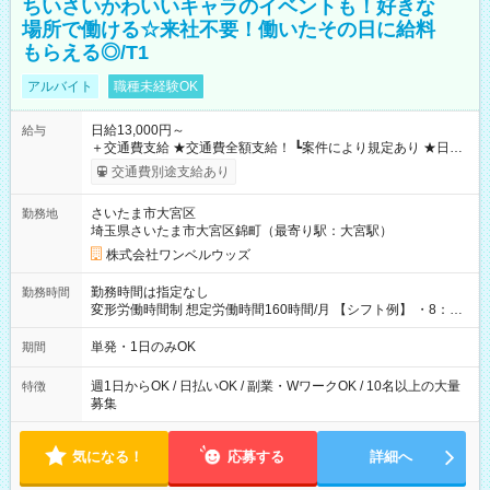
ちいさいかわいいキャラのイベントも！好きな
場所で働ける☆来社不要！働いたその日に給料
もらえる◎/T1
アルバイト
職種未経験OK
日給13,000円～
給与
＋交通費支給 ★交通費全額支給！ ┗案件により規定あり ★日払
いOK！（規定あり） ┗働いたその日に現金GET♪ お仕事後はコ
交通費別途支給あり
ンビニATMから 日払い分を引き落とせます！ 【試用期間】試
用期間なし
さいたま市大宮区
勤務地
埼玉県さいたま市大宮区錦町（最寄り駅：大宮駅）
株式会社ワンベルウッズ
勤務時間は指定なし
勤務時間
変形労働時間制 想定労働時間160時間/月 【シフト例】 ・8：00
～21：00
単発・1日のみOK
期間
週1日からOK / 日払いOK / 副業・WワークOK / 10名以上の大量
特徴
募集
気になる！
応募する
詳細へ