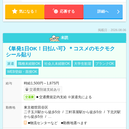
気になる！
応募する
詳細へ
掲載日：2026.08.06
未読
《単発1日OK！日払い可》＊コスメのモクモク
シール貼り
派遣
職種未経験OK
社会人未経験OK
大学生歓迎
ブランクOK
WEB登録・面接OK
時給1,500円～1,875円
給与
交通費別途支給あり
■ 交通費規定内支給 ※派遣先による
交通費
東京都世田谷区
勤務地
二子玉川駅から徒歩5分
/
三軒茶屋駅から徒歩5分
/
下北沢駅
から徒歩5分
/
…
■物流センターなど ■勤務地選べます