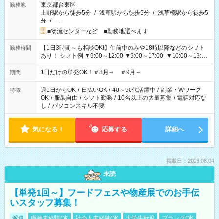
東京都台東区
勤務地
上野駅から徒歩5分
/
浅草駅から徒歩5分
/
浅草橋駅から徒歩5
分
/
…
■物流センターなど ■勤務地選べます
【1日3時間～も相談OK!】午前中のみや18時以降などのシフト
勤務時間
あり！ シフト例 ▼9:00～12:00 ▼9:00～17:00 ▼10:00～19:00
▼18:00～21:00
1日だけの単発OK！＃8月～ ＃9月～
期間
週1日からOK
/
日払いOK
/
40～50代活躍中
/
副業・Wワーク
特徴
OK
/
服装自由
/
シフト勤務
/
10名以上の大量募集
/
電話対応な
し
/
パソコンスキル不要
気になる！
応募する
詳細へ
掲載日：2026.08.04
未読
【単発1回～】フードフェスや物産展でのお手伝
いスタッフ募集！
派遣
職種未経験OK
社会人未経験OK
大学生歓迎
ブランクOK