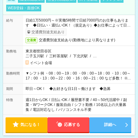
WEB登録・面接OK
日給1万5000円～※実働5時間で日給7000円のお仕事もありま
給与
す ◆日払い・週払いOK！（規定あり）◆お仕事によって日給
も異なります
交通費別途支給あり
交通費別途支給あり(勤務地により異なります)
交通費
東京都世田谷区
勤務地
二子玉川駅
/
三軒茶屋駅
/
下北沢駅
/
…
イベント会場
▼シフト例 ・08：00～19：00 ・09：00～18：00 ・10：00～
勤務時間
17：00 ・13：00～22：00 ・16：00～21：00 など多数！ ※お
仕事により勤務時間が異なります
即日～OK！ ◆お好きな日1日～働けます ◆急募
期間
週1日からOK
/
日払いOK
/
履歴書不要
/
40～50代活躍中
/
副
特徴
業・WワークOK
/
服装自由
/
シフト勤務
/
10名以上の大量募
集
/
電話対応なし
/
パソコンスキル不要
気になる！
応募する
詳細へ