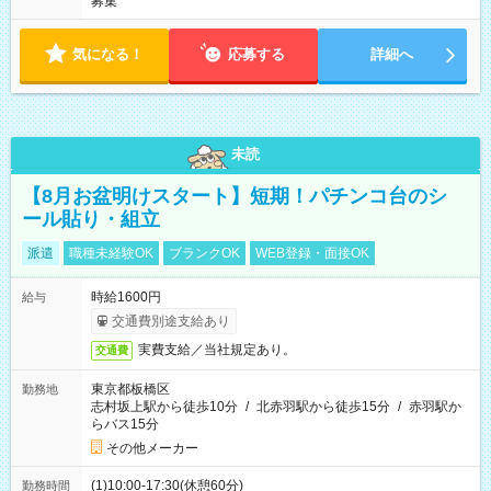
募集
気になる！
応募する
詳細へ
未読
【8月お盆明けスタート】短期！パチンコ台のシ
ール貼り・組立
派遣
職種未経験OK
ブランクOK
WEB登録・面接OK
時給1600円
給与
交通費別途支給あり
実費支給／当社規定あり。
交通費
東京都板橋区
勤務地
志村坂上駅から徒歩10分
/
北赤羽駅から徒歩15分
/
赤羽駅か
らバス15分
その他メーカー
(1)10:00-17:30(休憩60分)
勤務時間