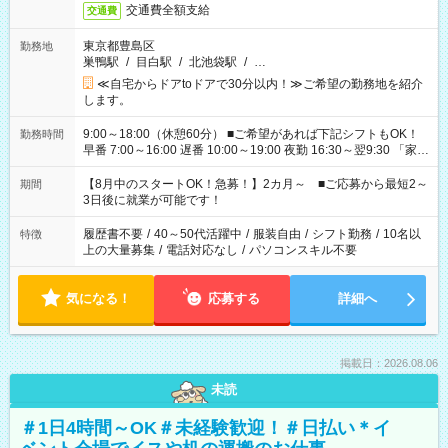
交通費全額支給
交通費
東京都豊島区
勤務地
巣鴨駅
/
目白駅
/
北池袋駅
/
…
≪自宅からドアtoドアで30分以内！≫ご希望の勤務地を紹介
します。
9:00～18:00（休憩60分） ■ご希望があれば下記シフトもOK！
勤務時間
早番 7:00～16:00 遅番 10:00～19:00 夜勤 16:30～翌9:30 「家族
と休みを合わせたい」 「余裕を持って夕飯の準備がしたい」
「できれば残業はしたくない」 など、ご希望を教えてください
【8月中のスタートOK！急募！】2カ月～ ■ご応募から最短2～
期間
ね。 ※Wワーク希望の方へ 今ご覧のお仕事で希望する勤務時間
3日後に就業が可能です！
と、もう1つのお仕事の勤務時間。 合計で週40時間を超える場
合は応募できません。
履歴書不要
/
40～50代活躍中
/
服装自由
/
シフト勤務
/
10名以
特徴
上の大量募集
/
電話対応なし
/
パソコンスキル不要
気になる！
応募する
詳細へ
掲載日：2026.08.06
未読
＃1日4時間～OK＃未経験歓迎！＃日払い＊イ