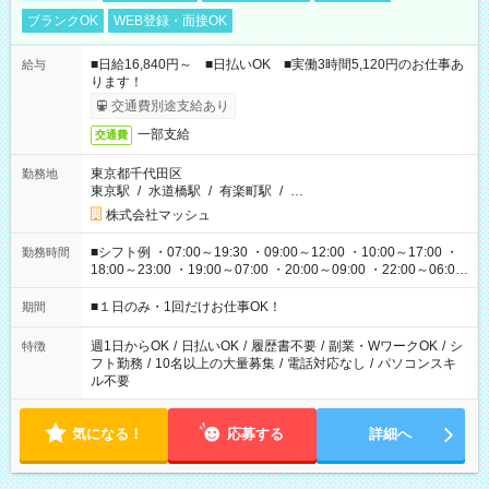
ブランクOK
WEB登録・面接OK
■日給16,840円～ ■日払いOK ■実働3時間5,120円のお仕事あ
給与
ります！
交通費別途支給あり
一部支給
交通費
東京都千代田区
勤務地
東京駅
/
水道橋駅
/
有楽町駅
/
…
株式会社マッシュ
■シフト例 ・07:00～19:30 ・09:00～12:00 ・10:00～17:00 ・
勤務時間
18:00～23:00 ・19:00～07:00 ・20:00～09:00 ・22:00～06:00
etc ★最短で3時間で5,120円のお仕事から 15時間で2万円近く稼
げるお仕事も！ ご希望のお時間に合わせてご紹介！ ※シフトは
■１日のみ・1回だけお仕事OK！
期間
現場によって異なります。 ※勿論、休憩時間はあるのでご安心
ください！
週1日からOK
/
日払いOK
/
履歴書不要
/
副業・WワークOK
/
シ
特徴
フト勤務
/
10名以上の大量募集
/
電話対応なし
/
パソコンスキ
ル不要
気になる！
応募する
詳細へ