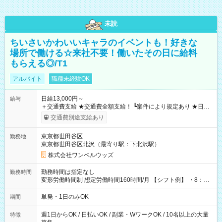
未読
ちいさいかわいいキャラのイベントも！好きな
場所で働ける☆来社不要！働いたその日に給料
もらえる◎/T1
アルバイト
職種未経験OK
日給13,000円～
給与
＋交通費支給 ★交通費全額支給！ ┗案件により規定あり ★日払
いOK！（規定あり） ┗働いたその日に現金GET♪ お仕事後はコ
交通費別途支給あり
ンビニATMから 日払い分を引き落とせます！ 【試用期間】試
用期間なし
東京都世田谷区
勤務地
東京都世田谷区北沢（最寄り駅：下北沢駅）
株式会社ワンベルウッズ
勤務時間は指定なし
勤務時間
変形労働時間制 想定労働時間160時間/月 【シフト例】 ・8：00
～21：00
単発・1日のみOK
期間
週1日からOK / 日払いOK / 副業・WワークOK / 10名以上の大量
特徴