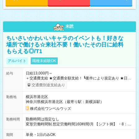
未読
ちいさいかわいいキャラのイベントも！好きな
場所で働ける☆来社不要！働いたその日に給料
もらえる◎/T1
アルバイト
職種未経験OK
日給13,000円～
給与
＋交通費支給 ★交通費全額支給！ ┗案件により規定あり ★日払
いOK！（規定あり） ┗働いたその日に現金GET♪ お仕事後はコ
交通費別途支給あり
ンビニATMから 日払い分を引き落とせます！ 【試用期間】試
用期間なし
横浜市港北区
勤務地
神奈川県横浜市港北区（最寄り駅：新横浜駅）
株式会社ワンベルウッズ
勤務時間は指定なし
勤務時間
変形労働時間制 想定労働時間160時間/月 【シフト例】 ・8：00
～21：00
単発・1日のみOK
期間