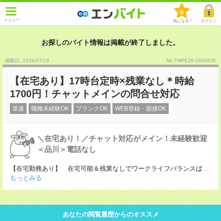
0
メニュー
気になる！
ログイン
お探しのバイト情報は掲載が終了しました。
掲載日 :2026
/
07
/
16
No.TMPE26-0483636
【在宅あり】17時台定時×残業なし＊時給
1700円！チャットメインの問合せ対応
派遣
職種未経験OK
ブランクOK
WEB登録・面接OK
＼在宅あり！／チャット対応がメイン！未経験歓迎
＜品川＞電話なし
【在宅勤務あり】 在宅可能＆残業なしでワークライフバランスば
...
もっとみる
あなたの閲覧履歴からのオススメ