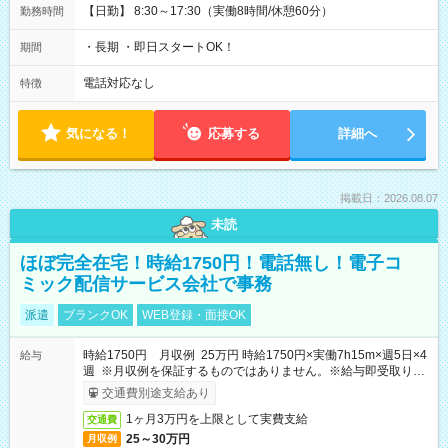
【日勤】 8:30～17:30（実働8時間/休憩60分）
勤務時間
・長期 ・即日スタートOK！
期間
電話対応なし
特徴
気になる！
応募する
詳細へ
掲載日：2026.08.07
未読
ほぼ完全在宅！時給1750円！電話無し！電子コ
ミック配信サービス会社で事務
派遣
ブランクOK
WEB登録・面接OK
時給1750円 月収例 25万円 時給1750円×実働7h15m×週5日×4
給与
週 ※月収例を保証するものではありません。※給与即受取りサ
ービス利用可（利用条件有）
交通費別途支給あり
1ヶ月3万円を上限として実費支給
交通費
25～30万円
月収例