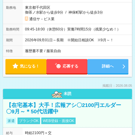
東京都千代田区
勤務地
御茶ノ水駅から徒歩9分
/
神保町駅から徒歩3分
通信サ－ビス業
09:45-18:00（休憩60分）実働7時間15分（残業少なめ！）
勤務時間
2026年09月01日～長期 ※開始日相談OK ※9月～！
期間
履歴書不要
/
服装自由
特徴
気になる！
応募する
詳細へ
掲載日：2026.08.05
未読
【在宅基本】大手！広報アシ〇2100円エルダー
〇9月～＊50代活躍中
派遣
ブランクOK
WEB登録・面接OK
時給2100円＋交
給与