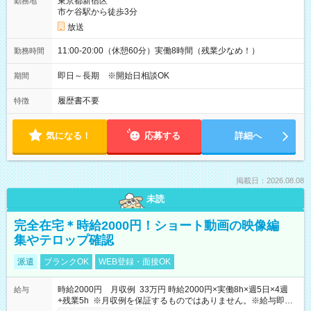
東京都新宿区
勤務地
市ケ谷駅から徒歩3分
放送
11:00-20:00（休憩60分）実働8時間（残業少なめ！）
勤務時間
即日～長期 ※開始日相談OK
期間
履歴書不要
特徴
気になる！
応募する
詳細へ
掲載日：2026.08.08
未読
完全在宅＊時給2000円！ショート動画の映像編
集やテロップ確認
派遣
ブランクOK
WEB登録・面接OK
時給2000円 月収例 33万円 時給2000円×実働8h×週5日×4週
給与
+残業5h ※月収例を保証するものではありません。※給与即受