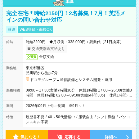
未読
完全在宅＊時給2150円！2名募集！7月！英語メ
インの問い合わせ対応
派遣
WEB登録・面接OK
時給2200円 ◆月収例：338,000円＋残業代（21日換算）
給与
交通費別途支給あり
全額支給
交通費
東京都港区
勤務地
品川駅から徒歩7分
ドコモグループ→通信設備とシステム開発・運用
09:00～17:30(実働7時間30分 休憩1時間) 17:00～26:00(実働8
勤務時間
時間 休憩1時間) 02:00～09:30(実働6時間30分 休憩1時間) ※
日勤は就業時間1/夜勤は就業時間2.3を連続で行って頂きます
2026年09月上旬～長期 ※9月～！
期間
履歴書不要
/
40～50代活躍中
/
服装自由
/
シフト勤務
/
パソコ
特徴
ンスキル不要
気になる！
応募する
詳細へ