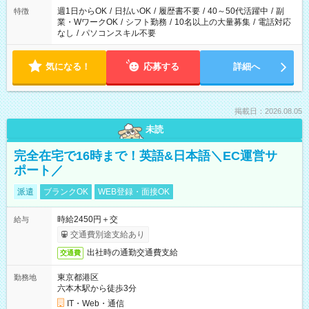
週1日からOK
/
日払いOK
/
履歴書不要
/
40～50代活躍中
/
副
特徴
業・WワークOK
/
シフト勤務
/
10名以上の大量募集
/
電話対応
なし
/
パソコンスキル不要
気になる！
応募する
詳細へ
掲載日：2026.08.05
未読
完全在宅で16時まで！英語&日本語＼EC運営サ
ポート／
派遣
ブランクOK
WEB登録・面接OK
時給2450円＋交
給与
交通費別途支給あり
出社時の通勤交通費支給
交通費
東京都港区
勤務地
六本木駅から徒歩3分
IT・Web・通信