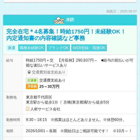
掲載日：2026.08.07
未読
完全在宅＊4名募集！時給1750円！未経験OK！
内定通知書の内容確認など事務
派遣
職種未経験OK
ブランクOK
WEB登録・面接OK
時給1750円＋交 【月収例】290,937円～ ■給与の前払いが可
給与
能な速払いサービスあり
交通費別途支給あり
交通費支給あり
交通費
25～30万円
月収例
東京都千代田区
勤務地
東京駅から徒歩1分
/
京橋(東京都)駅から徒歩5分
人材サービス会社
9:30～18:15 ※残業はほとんどありません。※休憩60分。
勤務時間
2026/10/01～長期 ※開始日はご相談可能です！ ※10月～！
期間