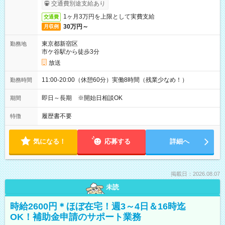
取りサービス利用可（利用条件有）
交通費別途支給あり
1ヶ月3万円を上限として実費支給
交通費
30万円～
月収例
東京都新宿区
勤務地
市ケ谷駅から徒歩3分
放送
11:00-20:00（休憩60分）実働8時間（残業少なめ！）
勤務時間
即日～長期 ※開始日相談OK
期間
履歴書不要
特徴
気になる！
応募する
詳細へ
掲載日：2026.08.07
未読
時給2600円＊ほぼ在宅！週3～4日＆16時迄
OK！補助金申請のサポート業務