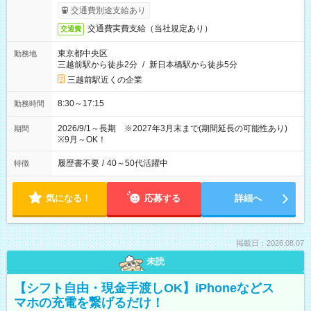
交通費別途支給あり
交通費実費支給（当社規定あり）
交通費
東京都中央区
勤務地
三越前駅から徒歩2分
/
新日本橋駅から徒歩5分
三越前駅近くの企業
8:30～17:15
勤務時間
2026/9/1～長期 ※2027年3月末まで(期間延長の可能性あり)
期間
※9月～OK！
履歴書不要
/
40～50代活躍中
特徴
気になる！
応募する
詳細へ
掲載日：2026.08.07
未読
【シフト自由・現金手渡しOK】iPhoneなどス
マホの充電を繋げるだけ！