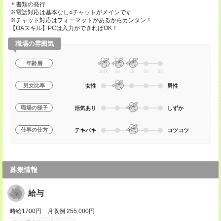
＊書類の発行
※電話対応は基本なし○チャットがメインです
※チャット対応はフォーマットがあるからカンタン！
【OAスキル】PCは入力ができればOK！
職場の雰囲気
年齢層
20代
30
40
50
60
男女比率
女性
男性
職場の様子
活気あり
しずか
仕事の仕方
テキパキ
コツコツ
募集情報
給与
時給1700円 月収例 255,000円