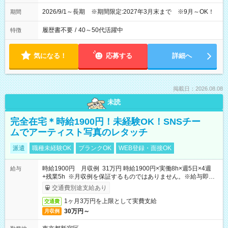
2026/9/1～長期 ※期間限定:2027年3月末まで ※9月～OK！
期間
履歴書不要
/
40～50代活躍中
特徴
気になる！
応募する
詳細へ
掲載日：2026.08.08
未読
完全在宅＊時給1900円！未経験OK！SNSチー
ムでアーティスト写真のレタッチ
派遣
職種未経験OK
ブランクOK
WEB登録・面接OK
時給1900円 月収例 31万円 時給1900円×実働8h×週5日×4週
給与
+残業5h ※月収例を保証するものではありません。※給与即受
取りサービス利用可（利用条件有）
交通費別途支給あり
1ヶ月3万円を上限として実費支給
交通費
30万円～
月収例