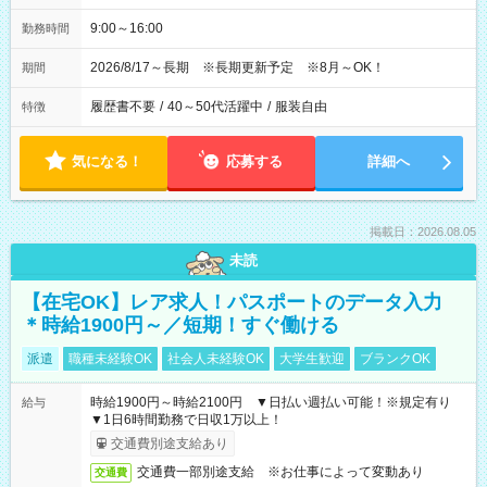
9:00～16:00
勤務時間
2026/8/17～長期 ※長期更新予定 ※8月～OK！
期間
履歴書不要
/
40～50代活躍中
/
服装自由
特徴
気になる！
応募する
詳細へ
掲載日：2026.08.05
未読
【在宅OK】レア求人！パスポートのデータ入力
＊時給1900円～／短期！すぐ働ける
派遣
職種未経験OK
社会人未経験OK
大学生歓迎
ブランクOK
時給1900円～時給2100円 ▼日払い週払い可能！※規定有り
給与
▼1日6時間勤務で日収1万以上！
交通費別途支給あり
交通費一部別途支給 ※お仕事によって変動あり
交通費