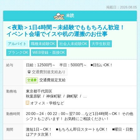
掲載日：2026.08.05
未読
＜夜勤＞1日4時間～未経験でももちろん歓迎！
イベント会場でイスや机の運搬のお仕事
アルバイト
職種未経験OK
社会人未経験OK
大学生歓迎
ブランクOK
WEB登録・面接OK
日給：12500円～ 半日：5000円～ ■日払いOK！
給与
交通費別途支給あり
交通費規定支給
交通費
東京都千代田区
勤務地
秋葉原駅
/
神保町駅
/
麹町駅
/
…
オフィス・学校など
20:00～24：00 22：00～翌7:00 …など1日4時間～OK！ その他
勤務時間
シフトもございます！ お気軽にご相談ください！
激短1日～OK！ ■もちろん即日スタートもOK！ ■曜日・日数
期間
はアナタ次第！