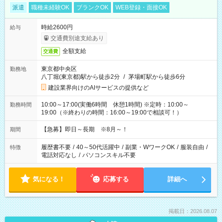
派遣
職種未経験OK
ブランクOK
WEB登録・面接OK
時給2600円
給与
交通費別途支給あり
全額支給
交通費
東京都中央区
勤務地
八丁堀(東京都)駅から徒歩2分
/
茅場町駅から徒歩6分
建設業界向けのAIサービスの提供など
10:00～17:00(実働6時間 休憩1時間) ※定時：10:00～
勤務時間
19:00（※終わりの時間：16:00～19:00で相談可！）
【急募】即日～長期 ※8月～！
期間
履歴書不要
/
40～50代活躍中
/
副業・WワークOK
/
服装自由
/
特徴
電話対応なし
/
パソコンスキル不要
気になる！
応募する
詳細へ
掲載日：2026.08.07