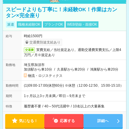
スピードよりも丁寧に！未経験OK！作業はカン
タン×完全座り
派遣
職種未経験OK
ブランクOK
WEB登録・面接OK
時給1500円
給与
交通費別途支給あり
実費支給／当社規定あり。通勤交通費実費支払／上限4
交通費
万円／月※規定あり
埼玉県加須市
勤務地
加須駅から車10分
/
久喜駅から車20分
/
鴻巣駅から車20分
物流・ロジスティクス
(1)09:00-17:00(休憩60分) ※休憩（12:00-12:50、15:00-15:10）
勤務時間
1ヶ月以上3ヶ月未満／即日～9月末まで
期間
履歴書不要
/
40～50代活躍中
/
10名以上の大量募集
特徴
気になる！
応募する
詳細へ