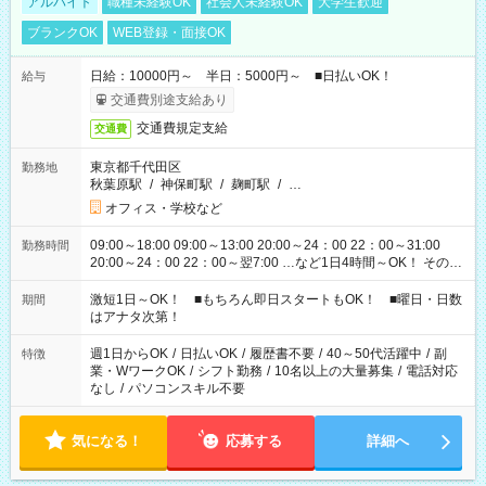
アルバイト
職種未経験OK
社会人未経験OK
大学生歓迎
ブランクOK
WEB登録・面接OK
日給：10000円～ 半日：5000円～ ■日払いOK！
給与
交通費別途支給あり
交通費規定支給
交通費
東京都千代田区
勤務地
秋葉原駅
/
神保町駅
/
麹町駅
/
…
オフィス・学校など
09:00～18:00 09:00～13:00 20:00～24：00 22：00～31:00
勤務時間
20:00～24：00 22：00～翌7:00 …など1日4時間～OK！ その他
シフトもございます！ お気軽にご相談ください！
激短1日～OK！ ■もちろん即日スタートもOK！ ■曜日・日数
期間
はアナタ次第！
週1日からOK
/
日払いOK
/
履歴書不要
/
40～50代活躍中
/
副
特徴
業・WワークOK
/
シフト勤務
/
10名以上の大量募集
/
電話対応
なし
/
パソコンスキル不要
気になる！
応募する
詳細へ