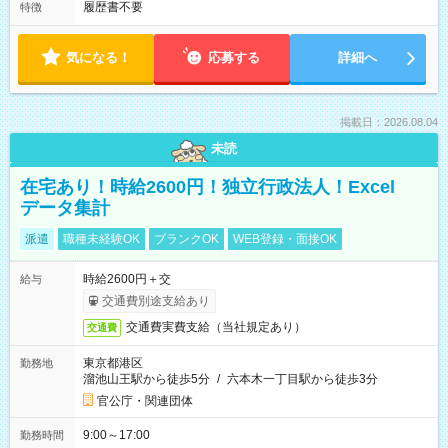
履歴書不要
特徴
気になる！
応募する
詳細へ
掲載日：2026.08.04
未読
在宅あり！時給2600円！独立行政法人！Excel
データ集計
派遣
職種未経験OK
ブランクOK
WEB登録・面接OK
時給2600円＋交
給与
交通費別途支給あり
交通費実費支給（当社規定あり）
交通費
東京都港区
勤務地
溜池山王駅から徒歩5分
/
六本木一丁目駅から徒歩3分
官公庁・関連団体
9:00～17:00
勤務時間