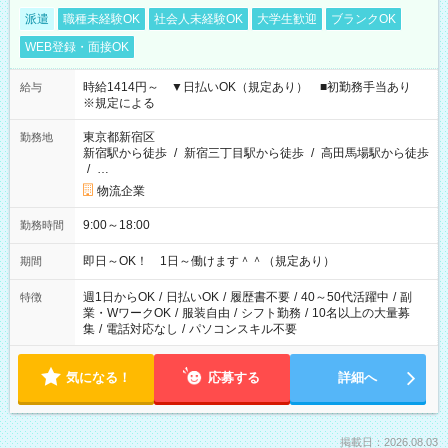
派遣
職種未経験OK
社会人未経験OK
大学生歓迎
ブランクOK
WEB登録・面接OK
時給1414円～ ▼日払いOK（規定あり） ■初勤務手当あり
給与
※規定による
東京都新宿区
勤務地
新宿駅から徒歩
/
新宿三丁目駅から徒歩
/
高田馬場駅から徒歩
/
…
物流企業
9:00～18:00
勤務時間
即日～OK！ 1日～働けます＾＾（規定あり）
期間
週1日からOK
/
日払いOK
/
履歴書不要
/
40～50代活躍中
/
副
特徴
業・WワークOK
/
服装自由
/
シフト勤務
/
10名以上の大量募
集
/
電話対応なし
/
パソコンスキル不要
気になる！
応募する
詳細へ
掲載日：2026.08.03