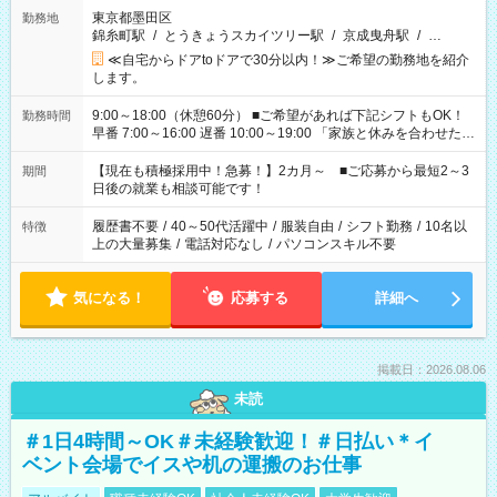
東京都墨田区
勤務地
錦糸町駅
/
とうきょうスカイツリー駅
/
京成曳舟駅
/
…
≪自宅からドアtoドアで30分以内！≫ご希望の勤務地を紹介
します。
9:00～18:00（休憩60分） ■ご希望があれば下記シフトもOK！
勤務時間
早番 7:00～16:00 遅番 10:00～19:00 「家族と休みを合わせた
い」 「余裕を持って夕飯の準備がしたい」 「できれば残業はし
たくない」 など、ご希望を教えてくださいね。 ※Wワーク希望
【現在も積極採用中！急募！】2カ月～ ■ご応募から最短2～3
期間
の方へ 今ご覧のお仕事で希望する勤務時間と、もう1つのお仕事
日後の就業も相談可能です！
の勤務時間。 合計で週40時間を超える場合は応募できません。
履歴書不要
/
40～50代活躍中
/
服装自由
/
シフト勤務
/
10名以
特徴
上の大量募集
/
電話対応なし
/
パソコンスキル不要
気になる！
応募する
詳細へ
掲載日：2026.08.06
未読
＃1日4時間～OK＃未経験歓迎！＃日払い＊イ
ベント会場でイスや机の運搬のお仕事