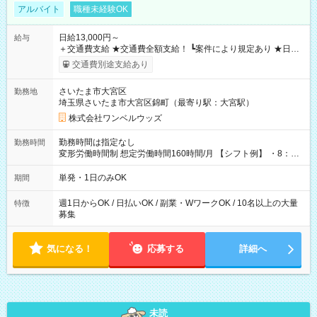
アルバイト
職種未経験OK
日給13,000円～
給与
＋交通費支給 ★交通費全額支給！ ┗案件により規定あり ★日払
いOK！（規定あり） ┗働いたその日に現金GET♪ お仕事後はコ
交通費別途支給あり
ンビニATMから 日払い分を引き落とせます！ 【試用期間】試
用期間なし
さいたま市大宮区
勤務地
埼玉県さいたま市大宮区錦町（最寄り駅：大宮駅）
株式会社ワンベルウッズ
勤務時間は指定なし
勤務時間
変形労働時間制 想定労働時間160時間/月 【シフト例】 ・8：00
～21：00
単発・1日のみOK
期間
週1日からOK / 日払いOK / 副業・WワークOK / 10名以上の大量
特徴
募集
気になる！
応募する
詳細へ
未読