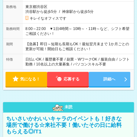
東京都渋谷区
勤務地
渋谷駅から徒歩5分
/
神泉駅から徒歩5分
キレイなオフィスです
8:00～22:00 ▼1日4時間～ 10時～・11時～など、シフト希望
勤務時間
ご相談ください！
【急募】即日～短期も長期もOK！最短翌月末まで 1か月ごとの
期間
更新が可能！開始日もご相談ください！
日払いOK
/
履歴書不要
/
副業・WワークOK
/
服装自由
/
シフト
特徴
勤務
/
10名以上の大量募集
/
パソコンスキル不要
気になる！
応募する
詳細へ
未読
ちいさいかわいいキャラのイベントも！好きな
場所で働ける☆来社不要！働いたその日に給料
もらえる◎/T1