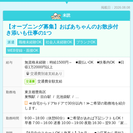
掲載日：2026.08.08
未読
【オープニング募集】おばあちゃんのお散歩付
き添いも仕事の1つ
派遣
職種未経験OK
社会人未経験OK
ブランクOK
WEB登録・面接OK
無資格未経験：時給1500円～ ■週払いOK ■扶養内OK ■日
給与
収1万2000円以上
交通費別途支給あり
交通費全額支給
交通費
東京都豊島区
勤務地
巣鴨駅
/
目白駅
/
北池袋駅
/
…
≪自宅からドアtoドアで30分以内！≫ご希望の勤務地を紹介
します。
9:00～18:00（休憩60分） ■ご希望があれば下記シフトもOK！
勤務時間
早番 7:00～16:00 遅番 10:00～19:00 夜勤 16:30～翌9:30 「家族
と休みを合わせたい」 「余裕を持って夕飯の準備がしたい」
「できれば残業はしたくない」 など、ご希望を教えてください