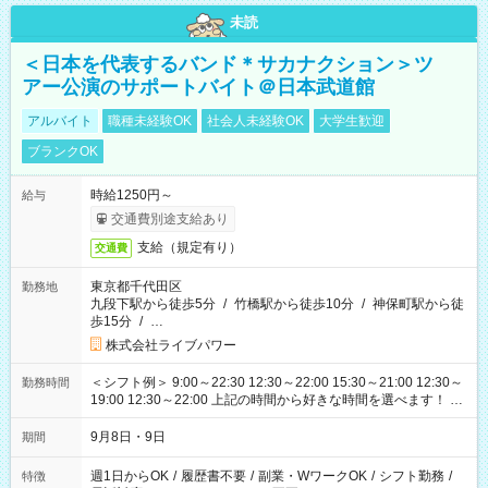
未読
＜日本を代表するバンド＊サカナクション＞ツ
アー公演のサポートバイト＠日本武道館
アルバイト
職種未経験OK
社会人未経験OK
大学生歓迎
ブランクOK
時給1250円～
給与
交通費別途支給あり
支給（規定有り）
交通費
東京都千代田区
勤務地
九段下駅から徒歩5分
/
竹橋駅から徒歩10分
/
神保町駅から徒
歩15分
/
…
株式会社ライブパワー
＜シフト例＞ 9:00～22:30 12:30～22:00 15:30～21:00 12:30～
勤務時間
19:00 12:30～22:00 上記の時間から好きな時間を選べます！ ※
時間は変更となる可能性があります
9月8日・9日
期間
週1日からOK
/
履歴書不要
/
副業・WワークOK
/
シフト勤務
/
特徴