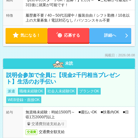
【8月中のスタートOK！急募！】2カ月～ ■ご応募から最短2～
期間
ね。 ※Wワーク希望の方へ 今ご覧のお仕事で希望する勤務時間
3日後に就業が可能です！
と、もう1つのお仕事の勤務時間。 合計で週40時間を超える場
合は応募できません。
履歴書不要
/
40～50代活躍中
/
服装自由
/
シフト勤務
/
10名以
特徴
上の大量募集
/
電話対応なし
/
パソコンスキル不要
気になる！
応募する
詳細へ
掲載日：2026.08.08
未読
説明会参加で全員に【現金2千円相当プレゼン
ト】生活のお手伝い
派遣
職種未経験OK
社会人未経験OK
ブランクOK
WEB登録・面接OK
無資格未経験：時給1500円～ ■週払いOK ■扶養内OK ■日
給与
収1万2000円以上
交通費別途支給あり
交通費全額支給
交通費