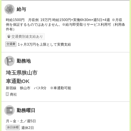
給与
時給1500円 月収例 19万円 時給1500円×実働6h30m×週5日×4週 ※月収
例を保証するものではありません。※給与即受取りサービス利用可（利用条
件有）
交通費別途支給あり
1ヶ月3万円を上限として実費支給
交通費
勤務地
埼玉県狭山市
車通勤OK
新宿線 狭山市 バス9分 ※車通勤可能
商社
勤務曜日
月～金・土／週5日
週休2日
休日休暇