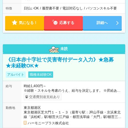
日払いOK
/
履歴書不要
/
電話対応なし
/
パソコンスキル不要
特徴
気になる！
応募する
詳細へ
未読
《日本赤十字社で災害寄付データ入力》★急募
★未経験OK★
アルバイト
職種未経験OK
時給1,400円～
給与
※経験・スキルを考慮のうえ、給与を決定します。 ※昇給あり
（勤務実績・評価による） ※残業が発生した場合は、時間外手
交通費別途支給あり
当を全額支給します。 ※交通費支給（月額上限50,000円／当社
規定による） ※給与は月末締め、翌月15日払いです。 ※試用期
東京都港区
勤務地
間中も給与・待遇に変更はありません。 【試用期間】試用期間
東京都港区芝大門１－１－３（最寄り駅：JR山手線・京浜東北
あり 試用期間の長さ：1ヶ月 雇用形態、給与は本採用時と同じ
線「浜松町」駅/都営大江戸線・都営浅草線「⼤⾨」駅/都営三田
です。 試用期間中は、健康保険などの福利厚生の一部が制限さ
線「御成⾨」駅）
れる可能性があります。
ハーモニープラス株式会社