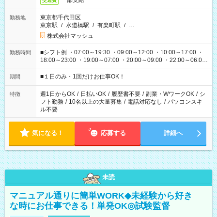
一部支給
交通費
東京都千代田区
勤務地
東京駅
/
水道橋駅
/
有楽町駅
/
…
株式会社マッシュ
■シフト例 ・07:00～19:30 ・09:00～12:00 ・10:00～17:00 ・
勤務時間
18:00～23:00 ・19:00～07:00 ・20:00～09:00 ・22:00～06:00
etc ★最短で3時間で5,120円のお仕事から 15時間で2万円近く稼
げるお仕事も！ ご希望のお時間に合わせてご紹介！ ※シフトは
■１日のみ・1回だけお仕事OK！
期間
現場によって異なります。 ※勿論、休憩時間はあるのでご安心
ください！
週1日からOK
/
日払いOK
/
履歴書不要
/
副業・WワークOK
/
シ
特徴
フト勤務
/
10名以上の大量募集
/
電話対応なし
/
パソコンスキ
ル不要
気になる！
応募する
詳細へ
未読
マニュアル通りに簡単WORK◆未経験から好き
な時にお仕事できる！単発OK◎試験監督