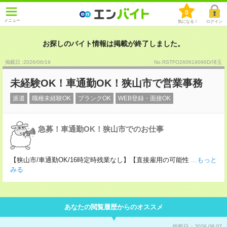
0
メニュー
気になる！
ログイン
お探しのバイト情報は掲載が終了しました。
掲載日 :2026
/
06
/
19
No.RSTFO260619096D/埼玉
未経験OK！車通勤OK！狭山市で営業事務
派遣
職種未経験OK
ブランクOK
WEB登録・面接OK
急募！車通勤OK！狭山市でのお仕事
【狭山市/車通勤OK/16時定時残業なし】【直接雇用の可能性
...もっと
みる
あなたの閲覧履歴からのオススメ
掲載日：2026.08.07