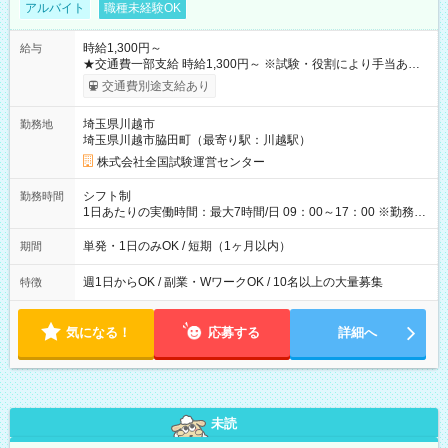
アルバイト
職種未経験OK
時給1,300円～
給与
★交通費一部支給 時給1,300円～ ※試験・役割により手当あり
※勤務回数により昇給あり 【即給（前払い）オプションあ
交通費別途支給あり
り！】 希望される場合、勤務から1週間ほどで給与の一部を受け
取れます。 ※手数料418円がかかります。 【過去試験日の収入
埼玉県川越市
勤務地
例】 ・河合塾模擬試験 8:30～17:30（休憩1時間） 時給1,300円
埼玉県川越市脇田町（最寄り駅：川越駅）
×8時間＝日収10,400円＋交通費 ※当日の役割により時給＋100
円の場合あり ・国家試験 7:00～13:30（休憩なし） 時給1,300
株式会社全国試験運営センター
円（役割手当＋100円）×6時間＝日収8,400円＋交通費 【試用期
間】試用期間なし
シフト制
勤務時間
1日あたりの実働時間：最大7時間/日 09：00～17：00 ※勤務時
間は 試験により異なります。
単発・1日のみOK / 短期（1ヶ月以内）
期間
週1日からOK / 副業・WワークOK / 10名以上の大量募集
特徴
気になる！
応募する
詳細へ
未読