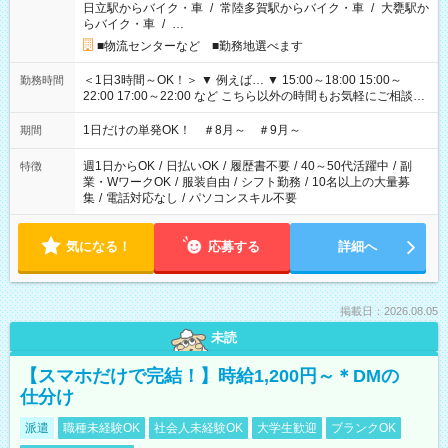
日立駅からバイク・車
/
常陸多賀駅からバイク・車
/
大甕駅か
らバイク・車
/
…
■物流センターなど ■勤務地選べます
＜1日3時間～OK！＞ ▼ 例えば… ▼ 15:00～18:00 15:00～
勤務時間
22:00 17:00～22:00 など こちら以外の時間もお気軽にご相談く
ださい！
1日だけの単発OK！ ＃8月～ ＃9月～
期間
週1日からOK
/
日払いOK
/
履歴書不要
/
40～50代活躍中
/
副
特徴
業・WワークOK
/
服装自由
/
シフト勤務
/
10名以上の大量募
集
/
電話対応なし
/
パソコンスキル不要
気になる！
応募する
詳細へ
掲載日：2026.08.05
未読
【スマホだけで完結！】時給1,200円～＊DMの
仕分け
派遣
職種未経験OK
社会人未経験OK
大学生歓迎
ブランクOK