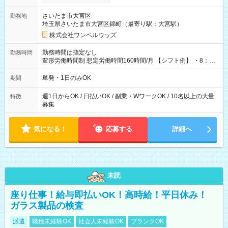
ンビニATMから 日払い分を引き落とせます！ 【試用期間】試
用期間なし
さいたま市大宮区
勤務地
埼玉県さいたま市大宮区錦町（最寄り駅：大宮駅）
株式会社ワンベルウッズ
勤務時間は指定なし
勤務時間
変形労働時間制 想定労働時間160時間/月 【シフト例】 ・8：00
～21：00
単発・1日のみOK
期間
週1日からOK / 日払いOK / 副業・WワークOK / 10名以上の大量
特徴
募集
気になる！
応募する
詳細へ
未読
座り仕事！給与即払いOK！高時給！平日休み！
ガラス製品の検査
派遣
職種未経験OK
社会人未経験OK
ブランクOK