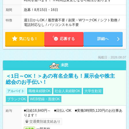
時間を選べます！ ※時間は変更となる可能性があります
急募！8月15日・16日
期間
週1日からOK
/
履歴書不要
/
副業・WワークOK
/
シフト勤務
/
特徴
電話対応なし
/
パソコンスキル不要
気になる！
応募する
詳細へ
掲載日：2026.08.07
未読
＜1日～OK！＞あの有名企業も！展示会や株主
総会のお手伝い！
アルバイト
職種未経験OK
社会人未経験OK
大学生歓迎
ブランクOK
WEB登録・面接OK
■日給16,840円～ ■日払いOK ■実働3時間5,120円のお仕事あ
給与
ります！
交通費別途支給あり