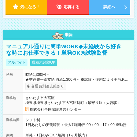
気になる！
応募する
詳細へ
未読
マニュアル通りに簡単WORK◆未経験から好き
な時にお仕事できる！単発OK◎試験監督
アルバイト
職種未経験OK
時給1,300円～
給与
★交通費一部支給 時給1,300円～ ※試験・役割により手当あり
※勤務回数により昇給あり 【即給（前払い）オプションあ
交通費別途支給あり
り！】 希望される場合、勤務から1週間ほどで給与の一部を受け
取れます。 ※手数料418円がかかります。 【過去試験日の収入
さいたま市大宮区
勤務地
例】 ・河合塾模擬試験 8:30～17:30（休憩1時間） 時給1,300円
埼玉県埼玉県さいたま市大宮区錦町（最寄り駅：大宮駅）
×8時間＝日収10,400円＋交通費 ※当日の役割により時給＋100
円の場合あり ・国家試験 7:00～13:30（休憩なし） 時給1,300
株式会社全国試験運営センター
円（役割手当＋100円）×6時間＝日収8,400円＋交通費 【試用期
間】試用期間なし
シフト制
勤務時間
1日あたりの実働時間：最大7時間/日 09：00～17：00 ※勤務時
間は 試験により異なります。
単発・1日のみOK / 短期（1ヶ月以内）
期間