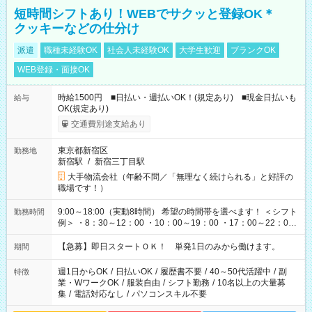
短時間シフトあり！WEBでサクッと登録OK＊
クッキーなどの仕分け
派遣
職種未経験OK
社会人未経験OK
大学生歓迎
ブランクOK
WEB登録・面接OK
時給1500円 ■日払い・週払いOK！(規定あり) ■現金日払いも
給与
OK(規定あり)
交通費別途支給あり
東京都新宿区
勤務地
新宿駅
/
新宿三丁目駅
大手物流会社（年齢不問／「無理なく続けられる」と好評の
職場です！）
9:00～18:00（実動8時間） 希望の時間帯を選べます！ ＜シフト
勤務時間
例＞ ・8：30～12：00 ・10：00～19：00 ・17：00～22：00
・13：00～22：00 ・22：00～翌6：00 など
【急募】即日スタートＯＫ！ 単発1日のみから働けます。
期間
週1日からOK
/
日払いOK
/
履歴書不要
/
40～50代活躍中
/
副
特徴
業・WワークOK
/
服装自由
/
シフト勤務
/
10名以上の大量募
集
/
電話対応なし
/
パソコンスキル不要