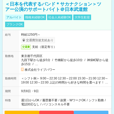
＜日本を代表するバンド＊サカナクション＞ツ
アー公演のサポートバイト＠日本武道館
アルバイト
職種未経験OK
社会人未経験OK
大学生歓迎
ブランクOK
時給1250円～
給与
交通費別途支給あり
支給（規定有り）
交通費
東京都千代田区
勤務地
九段下駅から徒歩5分
/
竹橋駅から徒歩10分
/
神保町駅から徒
歩15分
/
…
株式会社ライブパワー
＜シフト例＞ 9:00～22:30 12:30～22:00 15:30～21:00 12:30～
勤務時間
19:00 12:30～22:00 上記の時間から好きな時間を選べます！ ※
時間は変更となる可能性があります
9月8日・9日
期間
週1日からOK
/
履歴書不要
/
副業・WワークOK
/
シフト勤務
/
特徴
電話対応なし
/
パソコンスキル不要