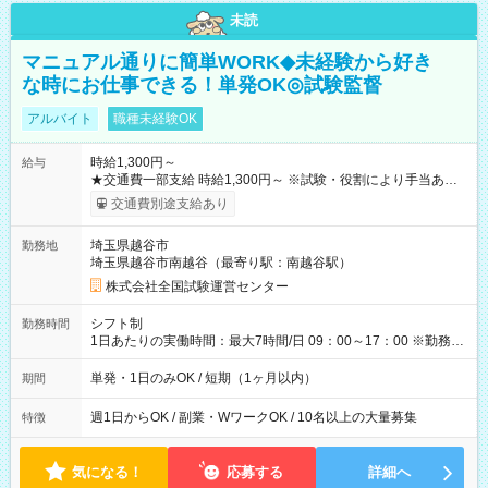
未読
マニュアル通りに簡単WORK◆未経験から好き
な時にお仕事できる！単発OK◎試験監督
アルバイト
職種未経験OK
時給1,300円～
給与
★交通費一部支給 時給1,300円～ ※試験・役割により手当あり
※勤務回数により昇給あり 【即給（前払い）オプションあ
交通費別途支給あり
り！】 希望される場合、勤務から1週間ほどで給与の一部を受け
取れます。 ※手数料418円がかかります。 【過去試験日の収入
埼玉県越谷市
勤務地
例】 ・河合塾模擬試験 8:30～17:30（休憩1時間） 時給1,300円
埼玉県越谷市南越谷（最寄り駅：南越谷駅）
×8時間＝日収10,400円＋交通費 ※当日の役割により時給＋100
円の場合あり ・国家試験 7:00～13:30（休憩なし） 時給1,300
株式会社全国試験運営センター
円（役割手当＋100円）×6時間＝日収8,400円＋交通費 【試用期
間】試用期間なし
シフト制
勤務時間
1日あたりの実働時間：最大7時間/日 09：00～17：00 ※勤務時
間は 試験により異なります。
単発・1日のみOK / 短期（1ヶ月以内）
期間
週1日からOK / 副業・WワークOK / 10名以上の大量募集
特徴
気になる！
応募する
詳細へ