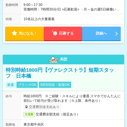
9:00～17:30
勤務時間
実働時間：7時間30分/日 ○応募歓迎○ ・月～金の週5日稼働いた
だける方 ・実働時間：7.5時間（休憩1時間）
10名以上の大量募集
特徴
気になる！
応募する
詳細へ
未読
特別時給1800円【ヴァレクストラ】短期スタッ
フ 日本橋
派遣
ブランクOK
WEB登録・面接OK
時給1800円 ※ご経験・スキルにより優遇 スマホでかんたんに
給与
前払いで給与が受け取れます（※上限、条件あり）
交通費別途支給あり
交通費全額支給（規定あり）
交通費
東京都中央区
勤務地