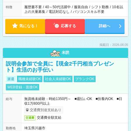
と、もう1つのお仕事の勤務時間。 合計で週40時間を超える場
合は応募できません。
履歴書不要
/
40～50代活躍中
/
服装自由
/
シフト勤務
/
10名以
特徴
上の大量募集
/
電話対応なし
/
パソコンスキル不要
気になる！
応募する
詳細へ
掲載日：2026.08.05
未読
説明会参加で全員に【現金2千円相当プレゼン
ト】生活のお手伝い
派遣
職種未経験OK
社会人未経験OK
ブランクOK
WEB登録・面接OK
無資格未経験：時給1350円～ ■週払いOK ■扶養内OK ■日
給与
収1万800円以上
交通費別途支給あり
交通費全額支給
交通費
埼玉県川越市
勤務地