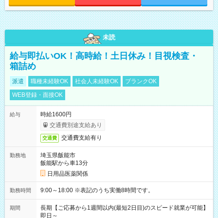
未読
給与即払いOK！高時給！土日休み！目視検査・
箱詰め
派遣
職種未経験OK
社会人未経験OK
ブランクOK
WEB登録・面接OK
時給1600円
給与
交通費別途支給あり
交通費支給有り
交通費
埼玉県飯能市
勤務地
飯能駅から車13分
日用品医薬関係
9:00～18:00 ※表記のうち実働8時間です。
勤務時間
長期【ご応募から1週間以内(最短2日目)のスピード就業が可能】
期間
即日～