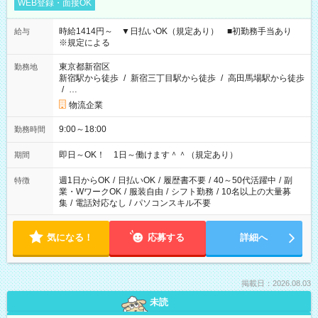
WEB登録・面接OK
時給1414円～ ▼日払いOK（規定あり） ■初勤務手当あり
給与
※規定による
東京都新宿区
勤務地
新宿駅から徒歩
/
新宿三丁目駅から徒歩
/
高田馬場駅から徒歩
/
…
物流企業
9:00～18:00
勤務時間
即日～OK！ 1日～働けます＾＾（規定あり）
期間
週1日からOK
/
日払いOK
/
履歴書不要
/
40～50代活躍中
/
副
特徴
業・WワークOK
/
服装自由
/
シフト勤務
/
10名以上の大量募
集
/
電話対応なし
/
パソコンスキル不要
気になる！
応募する
詳細へ
掲載日：2026.08.03
未読