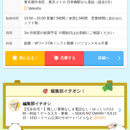
東京都中央区 東京メトロ 日本橋駅から直結（徒歩1分）
Valextra
10:00～20:00 実働7.5時間／休憩1.5時間 営業時間に合わせた
勤務時間
シフト制
3か月程度の短期予定 ※開始日はお気軽にご相談ください
期間
副業・WワークOK
/
シフト勤務
/
パソコンスキル不要
特徴
気になる！
応募する
詳細へ
編集部イチオシ
【完全在宅！】難しい業務なし＆電話なし！ゆっくりの11
時～時短＊データ入力・事務、＜SEKAI NO OWARI＊8月15
日・16日＞ドーム公演のサポートバイトなど
(8/7UP!)