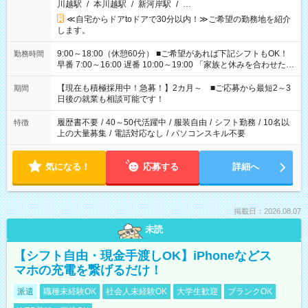
川越駅
/
本川越駅
/
新河岸駅
/
…
≪自宅からドアtoドアで30分以内！≫ご希望の勤務地を紹介
します。
9:00～18:00（休憩60分） ■ご希望があれば下記シフトもOK！
勤務時間
早番 7:00～16:00 遅番 10:00～19:00 「家族と休みを合わせた
い」 「余裕を持って夕飯の準備がしたい」 「できれば残業はし
たくない」 など、ご希望を教えてくださいね。 ※Wワーク希望
【現在も積極採用中！急募！】2カ月～ ■ご応募から最短2～3
期間
の方へ 今ご覧のお仕事で希望する勤務時間と、もう1つのお仕事
日後の就業も相談可能です！
の勤務時間。 合計で週40時間を超える場合は応募できません。
履歴書不要
/
40～50代活躍中
/
服装自由
/
シフト勤務
/
10名以
特徴
上の大量募集
/
電話対応なし
/
パソコンスキル不要
気になる！
応募する
詳細へ
掲載日：2026.08.07
未読
【シフト自由・現金手渡しOK】iPhoneなどス
マホの充電を繋げるだけ！
派遣
職種未経験OK
社会人未経験OK
大学生歓迎
ブランクOK