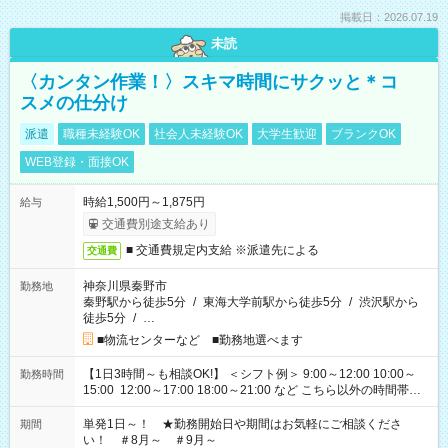
掲載日：2026.07.19
未読
〈カンタン作業！〉スキマ時間にサクッと＊コ
スメの仕分け
派遣
職種未経験OK
社会人未経験OK
大学生歓迎
ブランクOK
WEB登録・面接OK
時給1,500円～1,875円
給与
交通費別途支給あり
■ 交通費規定内支給 ※派遣先による
交通費
神奈川県秦野市
勤務地
秦野駅から徒歩5分
/
東海大学前駅から徒歩5分
/
渋沢駅から
徒歩5分
/
…
■物流センターなど ■勤務地選べます
【1日3時間～も相談OK!】 ＜シフト例＞ 9:00～12:00 10:00～
勤務時間
15:00 12:00～17:00 18:00～21:00 など こちら以外の時間帯も
お気軽にご相談ください！
単発1日～！ ★勤務開始日や期間はお気軽にご相談くださ
期間
い！ ＃8月～ ＃9月～