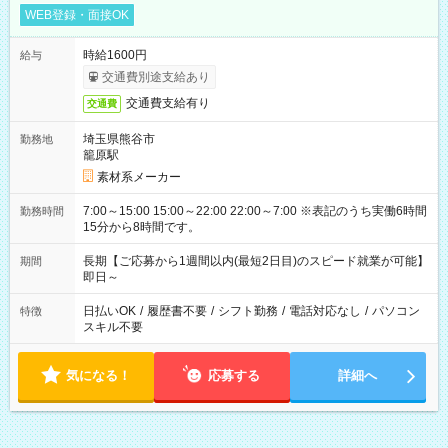
WEB登録・面接OK
時給1600円
給与
交通費別途支給あり
交通費支給有り
交通費
埼玉県熊谷市
勤務地
籠原駅
素材系メーカー
7:00～15:00 15:00～22:00 22:00～7:00 ※表記のうち実働6時間
勤務時間
15分から8時間です。
長期【ご応募から1週間以内(最短2日目)のスピード就業が可能】
期間
即日～
日払いOK
/
履歴書不要
/
シフト勤務
/
電話対応なし
/
パソコン
特徴
スキル不要
気になる！
応募する
詳細へ