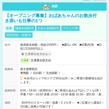
未読
【オープニング募集】おばあちゃんのお散歩付
き添いも仕事の1つ
派遣
職種未経験OK
社会人未経験OK
ブランクOK
WEB登録・面接OK
無資格未経験：時給1500円～ ■週払いOK ■扶養内OK ■日
給与
収1万2000円以上
交通費別途支給あり
交通費全額支給
交通費
東京都豊島区
勤務地
巣鴨駅
/
目白駅
/
北池袋駅
/
…
≪自宅からドアtoドアで30分以内！≫ご希望の勤務地を紹介
します。
9:00～18:00（休憩60分） ■ご希望があれば下記シフトもOK！
勤務時間
早番 7:00～16:00 遅番 10:00～19:00 夜勤 16:30～翌9:30 「家族
と休みを合わせたい」 「余裕を持って夕飯の準備がしたい」
「できれば残業はしたくない」 など、ご希望を教えてください
【8月中のスタートOK！急募！】2カ月～ ■ご応募から最短2～
期間
ね。 ※Wワーク希望の方へ 今ご覧のお仕事で希望する勤務時間
3日後に就業が可能です！