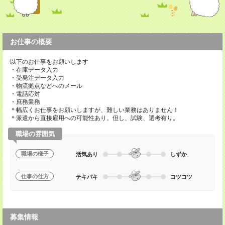
お仕事の概要
以下のお仕事をお願いします
・在庫データ入力
・受発注データ入力
・物流拠点などへのメール
・電話応対
・庶務業務
＊幅広くお仕事をお願いしますが、難しい業務はありません！
＊派遣から直接雇用への可能性あり。但し、試験、選考有り。
職場の雰囲気
職場の様子
活気あり
しずか
仕事の仕方
テキパキ
コツコツ
募集情報