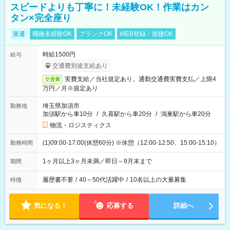
スピードよりも丁寧に！未経験OK！作業はカン
タン×完全座り
派遣
職種未経験OK
ブランクOK
WEB登録・面接OK
時給1500円
給与
交通費別途支給あり
実費支給／当社規定あり。通勤交通費実費支払／上限4
交通費
万円／月※規定あり
埼玉県加須市
勤務地
加須駅から車10分
/
久喜駅から車20分
/
鴻巣駅から車20分
物流・ロジスティクス
(1)09:00-17:00(休憩60分) ※休憩（12:00-12:50、15:00-15:10）
勤務時間
1ヶ月以上3ヶ月未満／即日～9月末まで
期間
履歴書不要
/
40～50代活躍中
/
10名以上の大量募集
特徴
気になる！
応募する
詳細へ