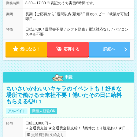
8:30～17:30 ※表記のうち実働8時間です。
勤務時間
長期【ご応募から1週間以内(最短2日目)のスピード就業が可能】
期間
即日～
日払いOK
/
履歴書不要
/
シフト勤務
/
電話対応なし
/
パソコン
特徴
スキル不要
気になる！
応募する
詳細へ
未読
ちいさいかわいいキャラのイベントも！好きな
場所で働ける☆来社不要！働いたその日に給料
もらえる◎/T1
アルバイト
職種未経験OK
日給13,000円～
給与
＋交通費支給 ★交通費全額支給！ ┗案件により規定あり ★日払
いOK！（規定あり） ┗働いたその日に現金GET♪ お仕事後はコ
交通費別途支給あり