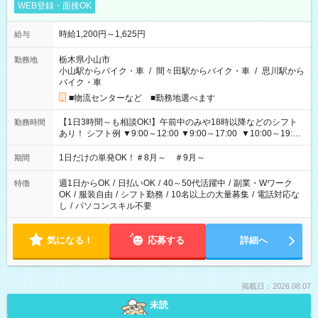
WEB登録・面接OK
時給1,200円～1,625円
給与
栃木県小山市
勤務地
小山駅からバイク・車
/
間々田駅からバイク・車
/
思川駅から
バイク・車
■物流センターなど ■勤務地選べます
【1日3時間～も相談OK!】午前中のみや18時以降などのシフト
勤務時間
あり！ シフト例 ▼9:00～12:00 ▼9:00～17:00 ▼10:00～19:00
▼18:00～21:00
1日だけの単発OK！＃8月～ ＃9月～
期間
週1日からOK
/
日払いOK
/
40～50代活躍中
/
副業・Wワーク
特徴
OK
/
服装自由
/
シフト勤務
/
10名以上の大量募集
/
電話対応な
し
/
パソコンスキル不要
気になる！
応募する
詳細へ
掲載日：2026.08.07
未読