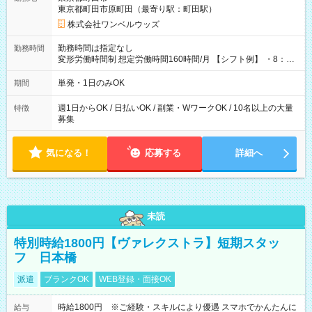
東京都町田市原町田（最寄り駅：町田駅）
株式会社ワンベルウッズ
勤務時間は指定なし
勤務時間
変形労働時間制 想定労働時間160時間/月 【シフト例】 ・8：00
～21：00
単発・1日のみOK
期間
週1日からOK / 日払いOK / 副業・WワークOK / 10名以上の大量
特徴
募集
気になる！
応募する
詳細へ
未読
特別時給1800円【ヴァレクストラ】短期スタッ
フ 日本橋
派遣
ブランクOK
WEB登録・面接OK
時給1800円 ※ご経験・スキルにより優遇 スマホでかんたんに
給与