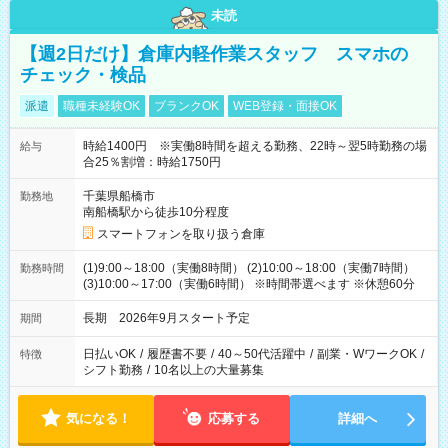
未読
【週2日だけ】倉庫内軽作業スタッフ スマホの
チェック・検品
派遣
職種未経験OK
ブランクOK
WEB登録・面接OK
時給1400円 ※実働8時間を超える勤務、22時～翌5時勤務の場
給与
合25％割増：時給1750円
千葉県船橋市
勤務地
南船橋駅から徒歩10分程度
スマートフォンを取り扱う倉庫
(1)9:00～18:00（実働8時間） (2)10:00～18:00（実働7時間）
勤務時間
(3)10:00～17:00（実働6時間） ※時間帯選べます ※休憩60分
長期 2026年9月スタート予定
期間
日払いOK
/
履歴書不要
/
40～50代活躍中
/
副業・WワークOK
/
特徴
シフト勤務
/
10名以上の大量募集
気になる！
応募する
詳細へ