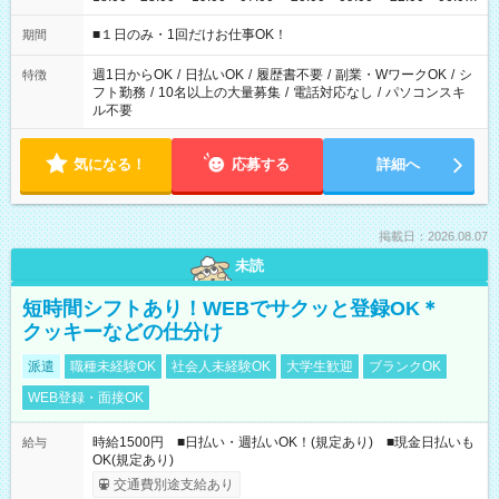
etc ★最短で3時間で5,120円のお仕事から 15時間で2万円近く稼
げるお仕事も！ ご希望のお時間に合わせてご紹介！ ※シフトは
■１日のみ・1回だけお仕事OK！
期間
現場によって異なります。 ※勿論、休憩時間はあるのでご安心
ください！
週1日からOK
/
日払いOK
/
履歴書不要
/
副業・WワークOK
/
シ
特徴
フト勤務
/
10名以上の大量募集
/
電話対応なし
/
パソコンスキ
ル不要
気になる！
応募する
詳細へ
掲載日：2026.08.07
未読
短時間シフトあり！WEBでサクッと登録OK＊
クッキーなどの仕分け
派遣
職種未経験OK
社会人未経験OK
大学生歓迎
ブランクOK
WEB登録・面接OK
時給1500円 ■日払い・週払いOK！(規定あり) ■現金日払いも
給与
OK(規定あり)
交通費別途支給あり