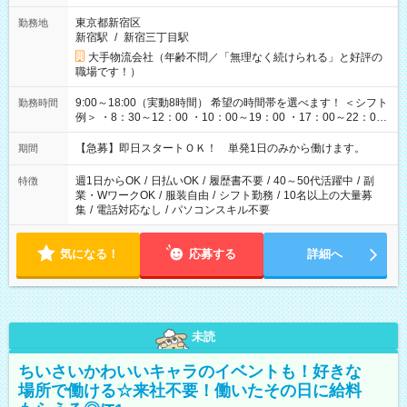
東京都新宿区
勤務地
新宿駅
/
新宿三丁目駅
大手物流会社（年齢不問／「無理なく続けられる」と好評の
職場です！）
9:00～18:00（実動8時間） 希望の時間帯を選べます！ ＜シフト
勤務時間
例＞ ・8：30～12：00 ・10：00～19：00 ・17：00～22：00
・13：00～22：00 ・22：00～翌6：00 など
【急募】即日スタートＯＫ！ 単発1日のみから働けます。
期間
週1日からOK
/
日払いOK
/
履歴書不要
/
40～50代活躍中
/
副
特徴
業・WワークOK
/
服装自由
/
シフト勤務
/
10名以上の大量募
集
/
電話対応なし
/
パソコンスキル不要
気になる！
応募する
詳細へ
未読
ちいさいかわいいキャラのイベントも！好きな
場所で働ける☆来社不要！働いたその日に給料