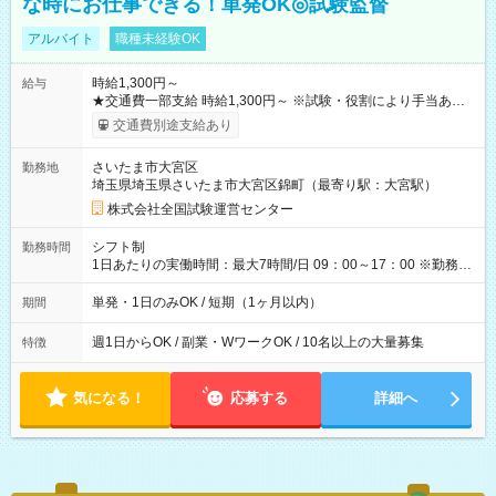
な時にお仕事できる！単発OK◎試験監督
アルバイト
職種未経験OK
時給1,300円～
給与
★交通費一部支給 時給1,300円～ ※試験・役割により手当あり
※勤務回数により昇給あり 【即給（前払い）オプションあ
交通費別途支給あり
り！】 希望される場合、勤務から1週間ほどで給与の一部を受け
取れます。 ※手数料418円がかかります。 【過去試験日の収入
さいたま市大宮区
勤務地
例】 ・河合塾模擬試験 8:30～17:30（休憩1時間） 時給1,300円
埼玉県埼玉県さいたま市大宮区錦町（最寄り駅：大宮駅）
×8時間＝日収10,400円＋交通費 ※当日の役割により時給＋100
円の場合あり ・国家試験 7:00～13:30（休憩なし） 時給1,300
株式会社全国試験運営センター
円（役割手当＋100円）×6時間＝日収8,400円＋交通費 【試用期
間】試用期間なし
シフト制
勤務時間
1日あたりの実働時間：最大7時間/日 09：00～17：00 ※勤務時
間は 試験により異なります。
単発・1日のみOK / 短期（1ヶ月以内）
期間
週1日からOK / 副業・WワークOK / 10名以上の大量募集
特徴
気になる！
応募する
詳細へ