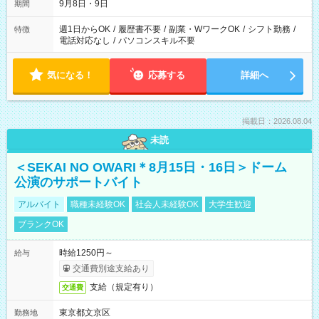
9月8日・9日
期間
週1日からOK
/
履歴書不要
/
副業・WワークOK
/
シフト勤務
/
特徴
電話対応なし
/
パソコンスキル不要
気になる！
応募する
詳細へ
掲載日：2026.08.04
未読
＜SEKAI NO OWARI＊8月15日・16日＞ドーム
公演のサポートバイト
アルバイト
職種未経験OK
社会人未経験OK
大学生歓迎
ブランクOK
時給1250円～
給与
交通費別途支給あり
支給（規定有り）
交通費
東京都文京区
勤務地