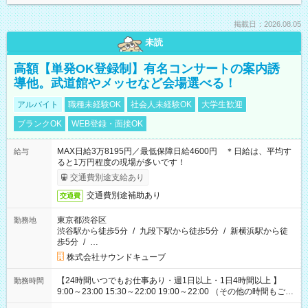
掲載日：2026.08.05
未読
高額【単発OK登録制】有名コンサートの案内誘
導他。武道館やメッセなど会場選べる！
アルバイト
職種未経験OK
社会人未経験OK
大学生歓迎
ブランクOK
WEB登録・面接OK
MAX日給3万8195円／最低保障日給4600円 ＊日給は、平均す
給与
ると1万円程度の現場が多いです！
交通費別途支給あり
交通費別途補助あり
交通費
東京都渋谷区
勤務地
渋谷駅から徒歩5分
/
九段下駅から徒歩5分
/
新横浜駅から徒
歩5分
/
…
株式会社サウンドキューブ
【24時間いつでもお仕事あり・週1日以上・1日4時間以上 】
勤務時間
9:00～23:00 15:30～22:00 19:00～22:00 （その他の時間もござ
います！） 19:00～23:30 21:00～翌5:00 etc... ＊上記シフトは