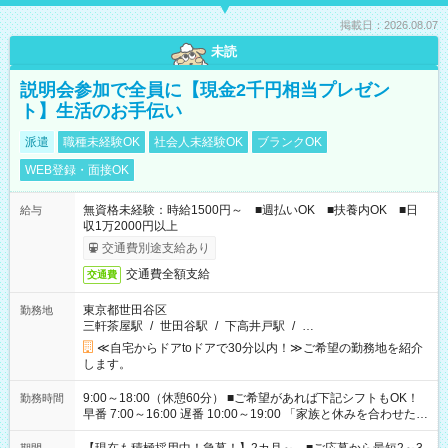
掲載日：2026.08.07
未読
説明会参加で全員に【現金2千円相当プレゼン
ト】生活のお手伝い
派遣
職種未経験OK
社会人未経験OK
ブランクOK
WEB登録・面接OK
無資格未経験：時給1500円～ ■週払いOK ■扶養内OK ■日
給与
収1万2000円以上
交通費別途支給あり
交通費全額支給
交通費
東京都世田谷区
勤務地
三軒茶屋駅
/
世田谷駅
/
下高井戸駅
/
…
≪自宅からドアtoドアで30分以内！≫ご希望の勤務地を紹介
します。
9:00～18:00（休憩60分） ■ご希望があれば下記シフトもOK！
勤務時間
早番 7:00～16:00 遅番 10:00～19:00 「家族と休みを合わせた
い」 「余裕を持って夕飯の準備がしたい」 「できれば残業はし
たくない」 など、ご希望を教えてくださいね。 ※Wワーク希望