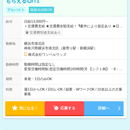
もらえる◎/T1
アルバイト
職種未経験OK
日給13,000円～
給与
＋交通費支給 ★交通費全額支給！ ┗案件により規定あり ★日払
いOK！（規定あり） ┗働いたその日に現金GET♪ お仕事後はコ
交通費別途支給あり
ンビニATMから 日払い分を引き落とせます！ 【試用期間】試
用期間なし
横浜市港北区
勤務地
神奈川県横浜市港北区（最寄り駅：新横浜駅）
株式会社ワンベルウッズ
勤務時間は指定なし
勤務時間
変形労働時間制 想定労働時間160時間/月 【シフト例】 ・8：00
～21：00
単発・1日のみOK
期間
週1日からOK / 日払いOK / 副業・WワークOK / 10名以上の大量
特徴
募集
気になる！
応募する
詳細へ