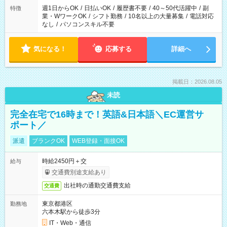
週1日からOK
/
日払いOK
/
履歴書不要
/
40～50代活躍中
/
副
特徴
業・WワークOK
/
シフト勤務
/
10名以上の大量募集
/
電話対応
なし
/
パソコンスキル不要
気になる！
応募する
詳細へ
掲載日：2026.08.05
未読
完全在宅で16時まで！英語&日本語＼EC運営サ
ポート／
派遣
ブランクOK
WEB登録・面接OK
時給2450円＋交
給与
交通費別途支給あり
出社時の通勤交通費支給
交通費
東京都港区
勤務地
六本木駅から徒歩3分
IT・Web・通信