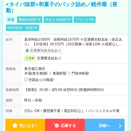
<タイパ抜群>和菓子のパック詰め／軽作業（夜
勤）
派遣
職種未経験OK
社会人未経験OK
ブランクOK
WEB登録・面接OK
基本時給1500円・深夜時給1875円 ※交通費全額支給（規定あ
給与
り） 【月収例】28.5万円（20日勤務＋深夜120h ※残業なしの場
合）
交通費別途支給あり
交通費支給あり
交通費
東京都江東区
勤務地
木場(東京都)駅
/
東陽町駅
/
門前仲町駅
空調ありの職場!
【夜勤】 20:00～翌5:00 休憩60分 [実働]8時間00分
勤務時間
即日～長期
期間
日払いOK
/
履歴書不要
/
電話対応なし
/
パソコンスキル不要
特徴
気になる！
応募する
詳細へ