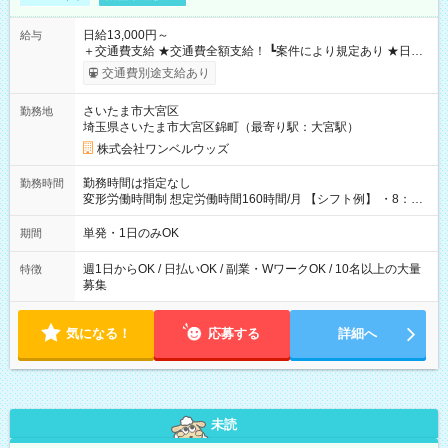
日給13,000円～
給与
＋交通費支給 ★交通費全額支給！ ┗案件により規定あり ★日払
いOK！（規定あり） ┗働いたその日に現金GET♪ お仕事後はコ
交通費別途支給あり
ンビニATMから 日払い分を引き落とせます！ 【試用期間】試
用期間なし
さいたま市大宮区
勤務地
埼玉県さいたま市大宮区錦町（最寄り駅：大宮駅）
株式会社ワンベルウッズ
勤務時間は指定なし
勤務時間
変形労働時間制 想定労働時間160時間/月 【シフト例】 ・8：00
～21：00
単発・1日のみOK
期間
週1日からOK / 日払いOK / 副業・WワークOK / 10名以上の大量
特徴
募集
気になる！
応募する
詳細へ
未読