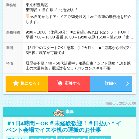
東京都豊島区
勤務地
巣鴨駅
/
目白駅
/
北池袋駅
/
…
≪自宅からドアtoドアで30分以内！≫ご希望の勤務地を紹介
します。
9:00～18:00（休憩60分） ■ご希望があれば下記シフトもOK！
勤務時間
早番 7:00～16:00 遅番 10:00～19:00 夜勤 16:30～翌9:30 「家族
と休みを合わせたい」 「余裕を持って夕飯の準備がしたい」
「できれば残業はしたくない」 など、ご希望を教えてください
【8月中のスタートOK！急募！】2カ月～ ■ご応募から最短2～
期間
ね。 ※Wワーク希望の方へ 今ご覧のお仕事で希望する勤務時間
3日後に就業が可能です！
と、もう1つのお仕事の勤務時間。 合計で週40時間を超える場
合は応募できません。
履歴書不要
/
40～50代活躍中
/
服装自由
/
シフト勤務
/
10名以
特徴
上の大量募集
/
電話対応なし
/
パソコンスキル不要
気になる！
応募する
詳細へ
掲載日：2026.08.06
未読
＃1日4時間～OK＃未経験歓迎！＃日払い＊イ
ベント会場でイスや机の運搬のお仕事