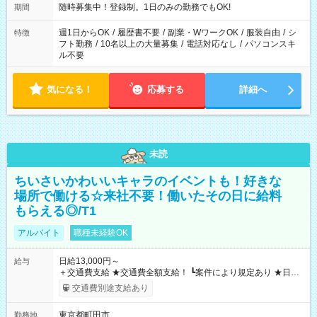
一例です。現場により、時間が異なります！ ＊イベントが早く
随時募集中！登録制。1日のみの勤務でもOK!
期間
終わった際でも、その日の予定分のお給料を全支給！
週1日からOK
/
履歴書不要
/
副業・WワークOK
/
服装自由
/
シ
特徴
フト勤務
/
10名以上の大量募集
/
電話対応なし
/
パソコンスキ
ル不要
気になる！
応募する
詳細へ
未読
ちいさいかわいいキャラのイベントも！好きな
場所で働ける☆来社不要！働いたその日に給料
もらえる◎/T1
アルバイト
職種未経験OK
日給13,000円～
給与
＋交通費支給 ★交通費全額支給！ ┗案件により規定あり ★日払
いOK！（規定あり） ┗働いたその日に現金GET♪ お仕事後はコ
交通費別途支給あり
ンビニATMから 日払い分を引き落とせます！ 【試用期間】試
用期間なし
東京都町田市
勤務地