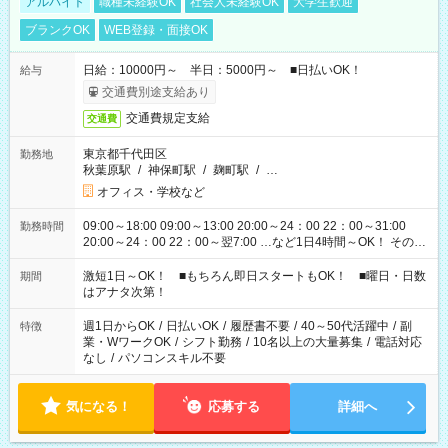
アルバイト
職種未経験OK
社会人未経験OK
大学生歓迎
ブランクOK
WEB登録・面接OK
日給：10000円～ 半日：5000円～ ■日払いOK！
給与
交通費別途支給あり
交通費規定支給
交通費
東京都千代田区
勤務地
秋葉原駅
/
神保町駅
/
麹町駅
/
…
オフィス・学校など
09:00～18:00 09:00～13:00 20:00～24：00 22：00～31:00
勤務時間
20:00～24：00 22：00～翌7:00 …など1日4時間～OK！ その他
シフトもございます！ お気軽にご相談ください！
激短1日～OK！ ■もちろん即日スタートもOK！ ■曜日・日数
期間
はアナタ次第！
週1日からOK
/
日払いOK
/
履歴書不要
/
40～50代活躍中
/
副
特徴
業・WワークOK
/
シフト勤務
/
10名以上の大量募集
/
電話対応
なし
/
パソコンスキル不要
気になる！
応募する
詳細へ