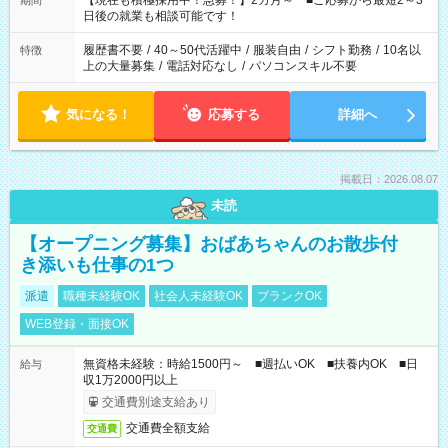
【現在も積極採用中！急募！】2カ月～ ■ご応募から最短2～3
期間
の方へ 今ご覧のお仕事で希望する勤務時間と、もう1つのお仕事
日後の就業も相談可能です！
の勤務時間。 合計で週40時間を超える場合は応募できません。
履歴書不要
/
40～50代活躍中
/
服装自由
/
シフト勤務
/
10名以
特徴
上の大量募集
/
電話対応なし
/
パソコンスキル不要
気になる！
応募する
詳細へ
掲載日：2026.08.07
未読
【オープニング募集】おばあちゃんのお散歩付
き添いも仕事の1つ
派遣
職種未経験OK
社会人未経験OK
ブランクOK
WEB登録・面接OK
無資格未経験：時給1500円～ ■週払いOK ■扶養内OK ■日
給与
収1万2000円以上
交通費別途支給あり
交通費全額支給
交通費