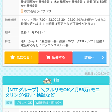
後楽園駅から徒歩5分
/
水道橋駅から徒歩5分
/
春日(東京都)駅
から徒歩7分
株式会社ライブパワー
＜シフト例＞ 7:00～23:00 13:30～22:00 上記の時間から好きな
勤務時間
時間を選べます！ ※時間は変更となる可能性があります
急募！8月15日・16日
期間
週1日からOK
/
履歴書不要
/
副業・WワークOK
/
シフト勤務
/
特徴
電話対応なし
/
パソコンスキル不要
気になる！
応募する
詳細へ
掲載日：2026.08.07
未読
【NTTグループ】＼フルリモOK／月56万↑モニ
タリング検討・検証など
派遣
ブランクOK
WEB登録・面接OK