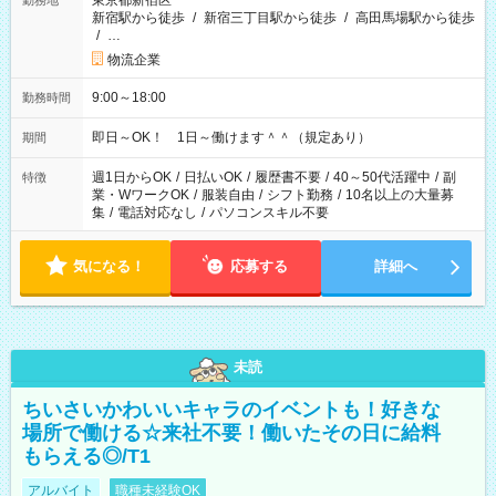
東京都新宿区
勤務地
新宿駅から徒歩
/
新宿三丁目駅から徒歩
/
高田馬場駅から徒歩
/
…
物流企業
9:00～18:00
勤務時間
即日～OK！ 1日～働けます＾＾（規定あり）
期間
週1日からOK
/
日払いOK
/
履歴書不要
/
40～50代活躍中
/
副
特徴
業・WワークOK
/
服装自由
/
シフト勤務
/
10名以上の大量募
集
/
電話対応なし
/
パソコンスキル不要
気になる！
応募する
詳細へ
未読
ちいさいかわいいキャラのイベントも！好きな
場所で働ける☆来社不要！働いたその日に給料
もらえる◎/T1
アルバイト
職種未経験OK