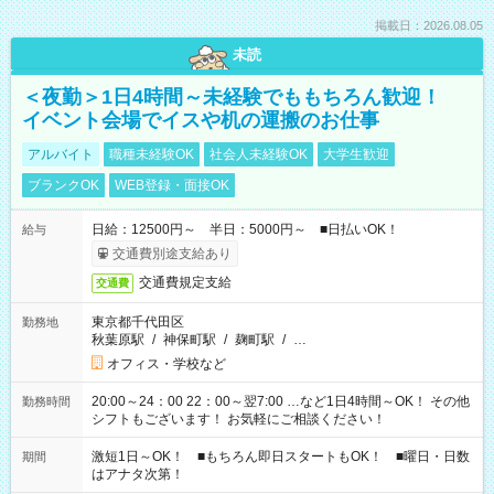
掲載日：2026.08.05
未読
＜夜勤＞1日4時間～未経験でももちろん歓迎！
イベント会場でイスや机の運搬のお仕事
アルバイト
職種未経験OK
社会人未経験OK
大学生歓迎
ブランクOK
WEB登録・面接OK
日給：12500円～ 半日：5000円～ ■日払いOK！
給与
交通費別途支給あり
交通費規定支給
交通費
東京都千代田区
勤務地
秋葉原駅
/
神保町駅
/
麹町駅
/
…
オフィス・学校など
20:00～24：00 22：00～翌7:00 …など1日4時間～OK！ その他
勤務時間
シフトもございます！ お気軽にご相談ください！
激短1日～OK！ ■もちろん即日スタートもOK！ ■曜日・日数
期間
はアナタ次第！