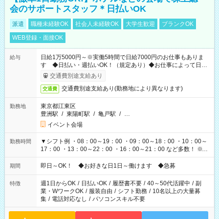
会のサポートスタッフ＊日払いOK
派遣
職種未経験OK
社会人未経験OK
大学生歓迎
ブランクOK
WEB登録・面接OK
日給1万5000円～※実働5時間で日給7000円のお仕事もありま
給与
す ◆日払い・週払いOK！（規定あり）◆お仕事によって日給
も異なります
交通費別途支給あり
交通費別途支給あり(勤務地により異なります)
交通費
東京都江東区
勤務地
豊洲駅
/
東陽町駅
/
亀戸駅
/
…
イベント会場
▼シフト例 ・08：00～19：00 ・09：00～18：00 ・10：00～
勤務時間
17：00 ・13：00～22：00 ・16：00～21：00 など多数！ ※お
仕事により勤務時間が異なります
即日～OK！ ◆お好きな日1日～働けます ◆急募
期間
週1日からOK
/
日払いOK
/
履歴書不要
/
40～50代活躍中
/
副
特徴
業・WワークOK
/
服装自由
/
シフト勤務
/
10名以上の大量募
集
/
電話対応なし
/
パソコンスキル不要