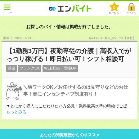
0
メニュー
気になる！
ログイン
お探しのバイト情報は掲載が終了しました。
掲載日 :2026
/
07
/
13
No.CRSTF東京_05・YK【本社】
【1勤務3万円】夜勤専従の介護｜高収入でが
っつり稼げる！即日払い可！シフト相談可
派遣
ブランクOK
WEB登録・面接OK
＼WワークOK／お任せするのは見守りなどのお仕
事！更にインセンティブ制度有り！
▼とにかく収入にこだわりたい方必見！業界最高水準の時給でご提
...
もっとみる
あなたの閲覧履歴からのオススメ