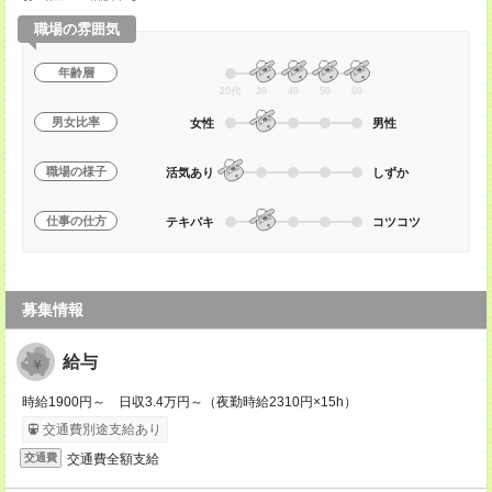
職場の雰囲気
年齢層
20代
30
40
50
60
男女比率
女性
男性
職場の様子
活気あり
しずか
仕事の仕方
テキパキ
コツコツ
募集情報
給与
時給1900円～ 日収3.4万円～（夜勤時給2310円×15h）
交通費別途支給あり
交通費全額支給
交通費