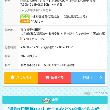
時給3,400円【月収例】約569,000円（時給3,400円×実働
給与
7.50h×21日+残業10h）+交通費
交通費別途支給あり
○通勤交通費の支給あり（当社規定による）
交通費
30万円～
月収例
東京都千代田区
勤務地
大手町(東京都)駅から徒歩2分
/
東京駅から徒歩8分
/
三越前駅
●NTTグループ●
★9:00～17:30（休憩時間 12:00～13:00）
勤務時間
2026年9月～
期間
履歴書不要
/
40～50代活躍中
/
服装自由
特徴
気になる！
応募する
詳細へ
掲載日：2026.08.06
未読
【激単1日勤務OK!】ホテルなどの会場で株主総