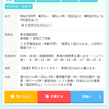
WEB登録・面接OK
時給1500円 ■日払い・週払いOK！(規定あり) ■現金日払いも
給与
OK(規定あり)
交通費別途支給あり
東京都新宿区
勤務地
新宿駅
/
新宿三丁目駅
大手物流会社（年齢不問／「無理なく続けられる」と好評の
職場です！）
9:00～18:00（実動8時間） 希望の時間帯を選べます！ ＜シフト
勤務時間
例＞ ・8：30～12：00 ・10：00～19：00 ・17：00～22：00
・13：00～22：00 ・22：00～翌6：00 など
【急募】即日スタートＯＫ！ 単発1日のみから働けます。
期間
週1日からOK
/
日払いOK
/
履歴書不要
/
40～50代活躍中
/
副
特徴
業・WワークOK
/
服装自由
/
シフト勤務
/
10名以上の大量募
集
/
電話対応なし
/
パソコンスキル不要
気になる！
応募する
詳細へ