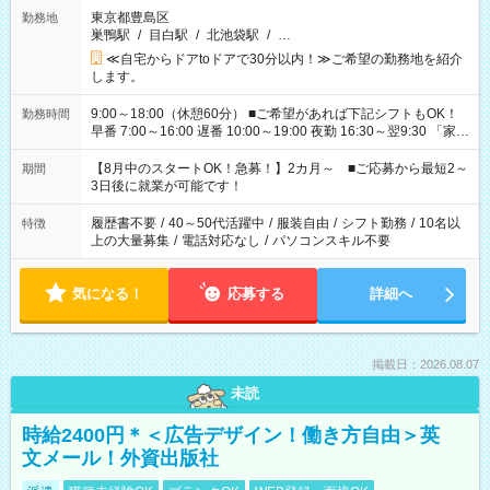
東京都豊島区
勤務地
巣鴨駅
/
目白駅
/
北池袋駅
/
…
≪自宅からドアtoドアで30分以内！≫ご希望の勤務地を紹介
します。
9:00～18:00（休憩60分） ■ご希望があれば下記シフトもOK！
勤務時間
早番 7:00～16:00 遅番 10:00～19:00 夜勤 16:30～翌9:30 「家族
と休みを合わせたい」 「余裕を持って夕飯の準備がしたい」
「できれば残業はしたくない」 など、ご希望を教えてください
【8月中のスタートOK！急募！】2カ月～ ■ご応募から最短2～
期間
ね。 ※Wワーク希望の方へ 今ご覧のお仕事で希望する勤務時間
3日後に就業が可能です！
と、もう1つのお仕事の勤務時間。 合計で週40時間を超える場
合は応募できません。
履歴書不要
/
40～50代活躍中
/
服装自由
/
シフト勤務
/
10名以
特徴
上の大量募集
/
電話対応なし
/
パソコンスキル不要
気になる！
応募する
詳細へ
掲載日：2026.08.07
未読
時給2400円＊＜広告デザイン！働き方自由＞英
文メール！外資出版社