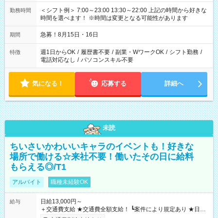
＜シフト例＞ 7:00～23:00 13:30～22:00 上記の時間から好きな
勤務時間
時間を選べます！ ※時間は変更となる可能性があります
急募！8月15日・16日
期間
週1日からOK
/
履歴書不要
/
副業・WワークOK
/
シフト勤務
/
特徴
電話対応なし
/
パソコンスキル不要
気になる！
応募する
詳細へ
未読
ちいさいかわいいキャラのイベントも！好きな
場所で働ける☆来社不要！働いたその日に給料
もらえる◎/T1
アルバイト
職種未経験OK
日給13,000円～
給与
＋交通費支給 ★交通費全額支給！ ┗案件により規定あり ★日払
いOK！（規定あり） ┗働いたその日に現金GET♪ お仕事後はコ