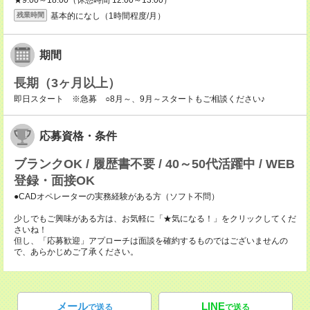
★9:00～18:00（休憩時間 12:00～13:00）
基本的になし（1時間程度/月）
残業時間
期間
長期（3ヶ月以上）
即日スタート ※急募 ○8月～、9月～スタートもご相談ください♪
応募資格・条件
ブランクOK / 履歴書不要 / 40～50代活躍中 / WEB
登録・面接OK
●CADオペレーターの実務経験がある方（ソフト不問）
少しでもご興味がある方は、お気軽に「★気になる！」をクリックしてくだ
さいね！
但し、「応募歓迎」アプローチは面談を確約するものではございませんの
で、あらかじめご了承ください。
メール
LINE
で送る
で送る