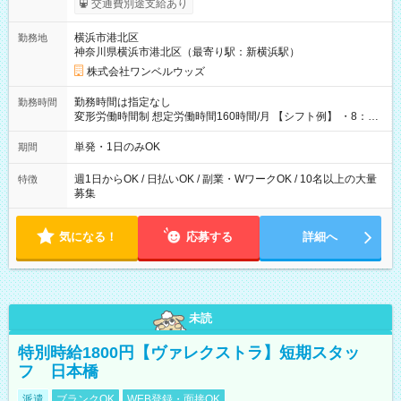
交通費別途支給あり
ンビニATMから 日払い分を引き落とせます！ 【試用期間】試
用期間なし
横浜市港北区
勤務地
神奈川県横浜市港北区（最寄り駅：新横浜駅）
株式会社ワンベルウッズ
勤務時間は指定なし
勤務時間
変形労働時間制 想定労働時間160時間/月 【シフト例】 ・8：00
～21：00
単発・1日のみOK
期間
週1日からOK / 日払いOK / 副業・WワークOK / 10名以上の大量
特徴
募集
気になる！
応募する
詳細へ
未読
特別時給1800円【ヴァレクストラ】短期スタッ
フ 日本橋
派遣
ブランクOK
WEB登録・面接OK