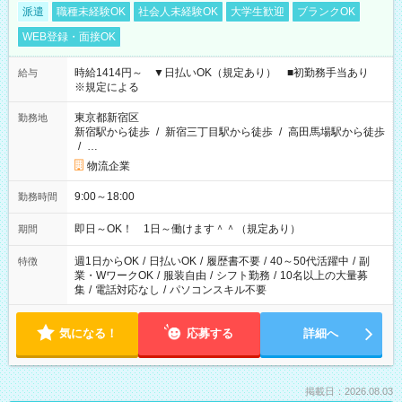
派遣
職種未経験OK
社会人未経験OK
大学生歓迎
ブランクOK
WEB登録・面接OK
時給1414円～ ▼日払いOK（規定あり） ■初勤務手当あり
給与
※規定による
東京都新宿区
勤務地
新宿駅から徒歩
/
新宿三丁目駅から徒歩
/
高田馬場駅から徒歩
/
…
物流企業
9:00～18:00
勤務時間
即日～OK！ 1日～働けます＾＾（規定あり）
期間
週1日からOK
/
日払いOK
/
履歴書不要
/
40～50代活躍中
/
副
特徴
業・WワークOK
/
服装自由
/
シフト勤務
/
10名以上の大量募
集
/
電話対応なし
/
パソコンスキル不要
気になる！
応募する
詳細へ
掲載日：2026.08.03