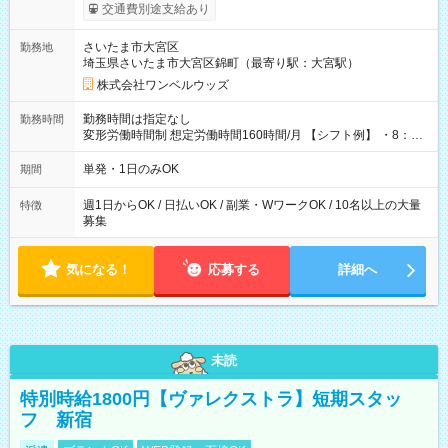
いOK！（規定あり） ┗働いたその日に現金GET♪ お仕事後はコ
交通費別途支給あり
ンビニATMから 日払い分を引き落とせます！ 【試用期間】試
用期間なし
さいたま市大宮区
勤務地
埼玉県さいたま市大宮区錦町（最寄り駅：大宮駅）
株式会社ワンベルウッズ
勤務時間は指定なし
勤務時間
変形労働時間制 想定労働時間160時間/月 【シフト例】 ・8：00
～21：00
単発・1日のみOK
期間
週1日からOK / 日払いOK / 副業・WワークOK / 10名以上の大量
特徴
募集
気になる！
応募する
詳細へ
未読
特別時給1800円【ヴァレクストラ】短期スタッ
フ 新宿