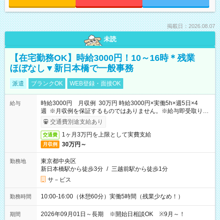
掲載日：2026.08.07
未読
【在宅勤務OK】時給3000円！10～16時＊残業
ほぼなし▼新日本橋で一般事務
派遣
ブランクOK
WEB登録・面接OK
時給3000円 月収例 30万円 時給3000円×実働5h×週5日×4
給与
週 ※月収例を保証するものではありません。※給与即受取りサ
ービス利用可（利用条件有）
交通費別途支給あり
1ヶ月3万円を上限として実費支給
交通費
30万円～
月収例
東京都中央区
勤務地
新日本橋駅から徒歩3分
/
三越前駅から徒歩1分
サ－ビス
10:00-16:00（休憩60分）実働5時間（残業少なめ！）
勤務時間
2026年09月01日～長期 ※開始日相談OK ※9月～！
期間