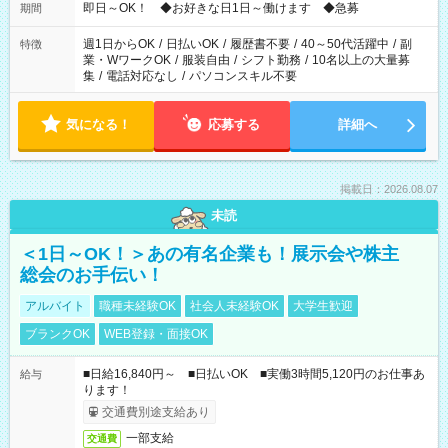
即日～OK！ ◆お好きな日1日～働けます ◆急募
期間
週1日からOK
/
日払いOK
/
履歴書不要
/
40～50代活躍中
/
副
特徴
業・WワークOK
/
服装自由
/
シフト勤務
/
10名以上の大量募
集
/
電話対応なし
/
パソコンスキル不要
気になる！
応募する
詳細へ
掲載日：2026.08.07
未読
＜1日～OK！＞あの有名企業も！展示会や株主
総会のお手伝い！
アルバイト
職種未経験OK
社会人未経験OK
大学生歓迎
ブランクOK
WEB登録・面接OK
■日給16,840円～ ■日払いOK ■実働3時間5,120円のお仕事あ
給与
ります！
交通費別途支給あり
一部支給
交通費