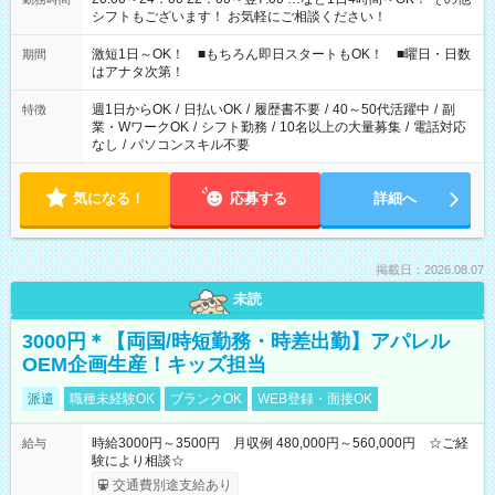
シフトもございます！ お気軽にご相談ください！
激短1日～OK！ ■もちろん即日スタートもOK！ ■曜日・日数
期間
はアナタ次第！
週1日からOK
/
日払いOK
/
履歴書不要
/
40～50代活躍中
/
副
特徴
業・WワークOK
/
シフト勤務
/
10名以上の大量募集
/
電話対応
なし
/
パソコンスキル不要
気になる！
応募する
詳細へ
掲載日：2026.08.07
未読
3000円＊【両国/時短勤務・時差出勤】アパレル
OEM企画生産！キッズ担当
派遣
職種未経験OK
ブランクOK
WEB登録・面接OK
時給3000円～3500円 月収例 480,000円～560,000円 ☆ご経
給与
験により相談☆
交通費別途支給あり