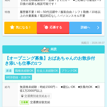
【現在も積極採用中！急募！】2カ月～ ■ご応募から最短2～3
期間
の方へ 今ご覧のお仕事で希望する勤務時間と、もう1つのお仕事
日後の就業も相談可能です！
の勤務時間。 合計で週40時間を超える場合は応募できません。
履歴書不要
/
40～50代活躍中
/
服装自由
/
シフト勤務
/
10名以
特徴
上の大量募集
/
電話対応なし
/
パソコンスキル不要
気になる！
応募する
詳細へ
掲載日：2026.08.07
未読
【オープニング募集】おばあちゃんのお散歩付
き添いも仕事の1つ
派遣
職種未経験OK
社会人未経験OK
ブランクOK
WEB登録・面接OK
無資格未経験：時給1500円～ ■週払いOK ■扶養内OK ■日
給与
収1万2000円以上
交通費別途支給あり
交通費全額支給
交通費