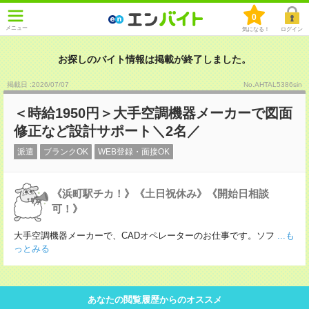
0
メニュー
気になる！
ログイン
お探しのバイト情報は掲載が終了しました。
掲載日 :2026
/
07
/
07
No.AHTAL5386sin
＜時給1950円＞大手空調機器メーカーで図面
修正など設計サポート＼2名／
派遣
ブランクOK
WEB登録・面接OK
《浜町駅チカ！》《土日祝休み》《開始日相談
可！》
大手空調機器メーカーで、CADオペレーターのお仕事です。ソフ
...も
っとみる
あなたの閲覧履歴からのオススメ