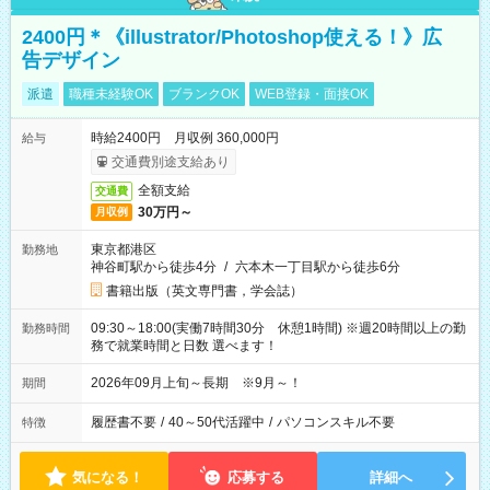
2400円＊《illustrator/Photoshop使える！》広
告デザイン
派遣
職種未経験OK
ブランクOK
WEB登録・面接OK
時給2400円 月収例 360,000円
給与
交通費別途支給あり
全額支給
交通費
30万円～
月収例
東京都港区
勤務地
神谷町駅から徒歩4分
/
六本木一丁目駅から徒歩6分
書籍出版（英文専門書，学会誌）
09:30～18:00(実働7時間30分 休憩1時間) ※週20時間以上の勤
勤務時間
務で就業時間と日数 選べます！
2026年09月上旬～長期 ※9月～！
期間
履歴書不要
/
40～50代活躍中
/
パソコンスキル不要
特徴
気になる！
応募する
詳細へ