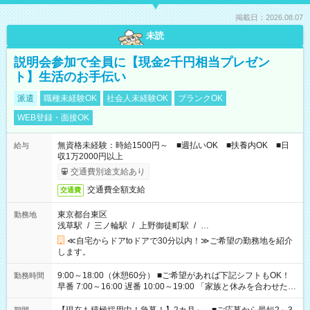
掲載日：2026.08.07
未読
説明会参加で全員に【現金2千円相当プレゼン
ト】生活のお手伝い
派遣
職種未経験OK
社会人未経験OK
ブランクOK
WEB登録・面接OK
無資格未経験：時給1500円～ ■週払いOK ■扶養内OK ■日
給与
収1万2000円以上
交通費別途支給あり
交通費全額支給
交通費
東京都台東区
勤務地
浅草駅
/
三ノ輪駅
/
上野御徒町駅
/
…
≪自宅からドアtoドアで30分以内！≫ご希望の勤務地を紹介
します。
9:00～18:00（休憩60分） ■ご希望があれば下記シフトもOK！
勤務時間
早番 7:00～16:00 遅番 10:00～19:00 「家族と休みを合わせた
い」 「余裕を持って夕飯の準備がしたい」 「できれば残業はし
たくない」 など、ご希望を教えてくださいね。 ※Wワーク希望