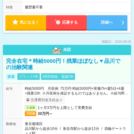
履歴書不要
特徴
気になる！
応募する
詳細へ
掲載日：2026.08.06
未読
完全在宅＊時給5000円！残業ほぼなし▼品川で
の治験関連
派遣
ブランクOK
WEB登録・面接OK
時給5000円 月収例 75万円 時給5000円×実働7h×週5日×4週
給与
+残業10h ※月収例を保証するものではありません。※給与即受
取りサービス利用可（利用条件有）
交通費別途支給あり
1ヶ月3万円を上限として実費支給
交通費
30万円～
月収例
東京都港区
勤務地
品川駅から徒歩10分
/
泉岳寺駅から徒歩12分
/
高輪ゲートウ
ェイ駅