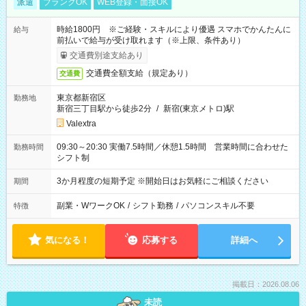
派遣
ブランクOK
WEB登録・面接OK
時給1800円 ※ご経験・スキルにより優遇 スマホでかんたんに
給与
前払いで給与が受け取れます（※上限、条件あり）
交通費別途支給あり
交通費全額支給（規定あり）
交通費
東京都新宿区
勤務地
新宿三丁目駅から徒歩2分
/
新宿(東京メトロ)駅
Valextra
09:30～20:30 実働7.5時間／休憩1.5時間 営業時間に合わせた
勤務時間
シフト制
3か月程度の短期予定 ※開始日はお気軽にご相談ください
期間
副業・WワークOK
/
シフト勤務
/
パソコンスキル不要
特徴
気になる！
応募する
詳細へ
掲載日：2026.08.06
未読