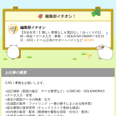
編集部イチオシ
【完全在宅！】難しい業務なし＆電話なし！ゆっくりの11
時～時短＊データ入力・事務、＜SEKAI NO OWARI＊8月15
日・16日＞ドーム公演のサポートバイトなど
(8/7UP!)
お仕事の概要
CAD＋事務をお願いします。
○設計補助（図面の修正、データ整理など）※ZWCAD・SOLIDWORKS
○データ入力・管理
○過去の図面データの検索・出力
○完成図の製本・ファイリング（一冊の冊子にまとめる軽作業）
○提出書類の進捗管理（チェックリストで進捗を確認）
○社内便の集荷・配布（郵便物や書類を回収・仕分け・配布）