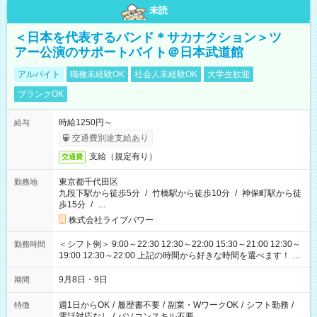
未読
＜日本を代表するバンド＊サカナクション＞ツ
アー公演のサポートバイト＠日本武道館
アルバイト
職種未経験OK
社会人未経験OK
大学生歓迎
ブランクOK
時給1250円～
給与
交通費別途支給あり
支給（規定有り）
交通費
東京都千代田区
勤務地
九段下駅から徒歩5分
/
竹橋駅から徒歩10分
/
神保町駅から徒
歩15分
/
…
株式会社ライブパワー
＜シフト例＞ 9:00～22:30 12:30～22:00 15:30～21:00 12:30～
勤務時間
19:00 12:30～22:00 上記の時間から好きな時間を選べます！ ※
時間は変更となる可能性があります
9月8日・9日
期間
週1日からOK
/
履歴書不要
/
副業・WワークOK
/
シフト勤務
/
特徴
電話対応なし
/
パソコンスキル不要