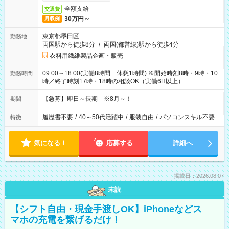
全額支給
交通費
30万円～
月収例
東京都墨田区
勤務地
両国駅から徒歩8分
/
両国(都営線)駅から徒歩4分
衣料用繊維製品企画・販売
09:00～18:00(実働8時間 休憩1時間) ※開始時刻8時・9時・10
勤務時間
時／終了時刻17時・18時の相談OK（実働6H以上）
【急募】即日～長期 ※8月～！
期間
履歴書不要
/
40～50代活躍中
/
服装自由
/
パソコンスキル不要
特徴
気になる！
応募する
詳細へ
掲載日：2026.08.07
未読
【シフト自由・現金手渡しOK】iPhoneなどス
マホの充電を繋げるだけ！