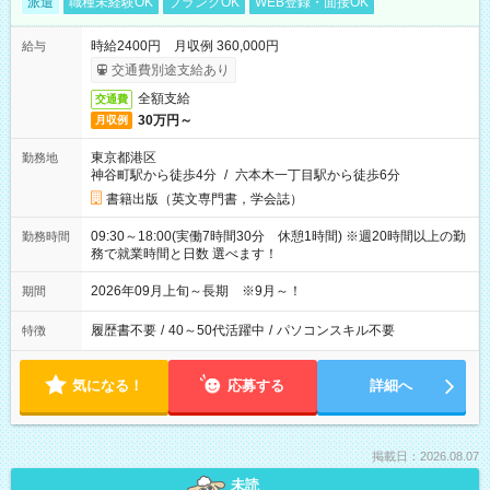
派遣
職種未経験OK
ブランクOK
WEB登録・面接OK
時給2400円 月収例 360,000円
給与
交通費別途支給あり
全額支給
交通費
30万円～
月収例
東京都港区
勤務地
神谷町駅から徒歩4分
/
六本木一丁目駅から徒歩6分
書籍出版（英文専門書，学会誌）
09:30～18:00(実働7時間30分 休憩1時間) ※週20時間以上の勤
勤務時間
務で就業時間と日数 選べます！
2026年09月上旬～長期 ※9月～！
期間
履歴書不要
/
40～50代活躍中
/
パソコンスキル不要
特徴
気になる！
応募する
詳細へ
掲載日：2026.08.07
未読