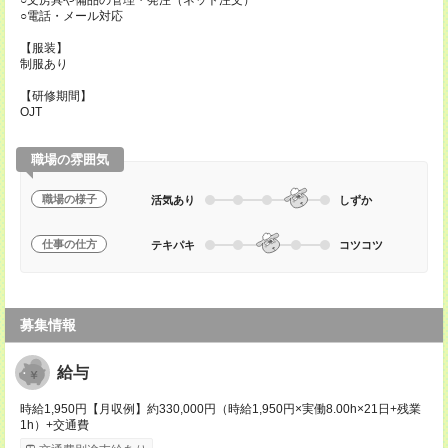
○文房具や備品の管理・発注（ネット注文）
○電話・メール対応
【服装】
制服あり
【研修期間】
OJT
職場の雰囲気
職場の様子
活気あり
しずか
仕事の仕方
テキパキ
コツコツ
募集情報
給与
時給1,950円【月収例】約330,000円（時給1,950円×実働8.00h×21日+残業
1h）+交通費