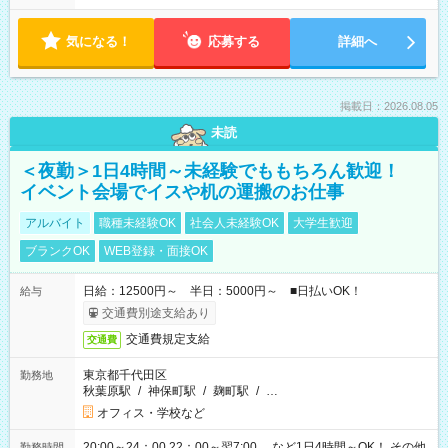
気になる！
応募する
詳細へ
掲載日：2026.08.05
未読
＜夜勤＞1日4時間～未経験でももちろん歓迎！
イベント会場でイスや机の運搬のお仕事
アルバイト
職種未経験OK
社会人未経験OK
大学生歓迎
ブランクOK
WEB登録・面接OK
日給：12500円～ 半日：5000円～ ■日払いOK！
給与
交通費別途支給あり
交通費規定支給
交通費
東京都千代田区
勤務地
秋葉原駅
/
神保町駅
/
麹町駅
/
…
オフィス・学校など
20:00～24：00 22：00～翌7:00 …など1日4時間～OK！ その他
勤務時間