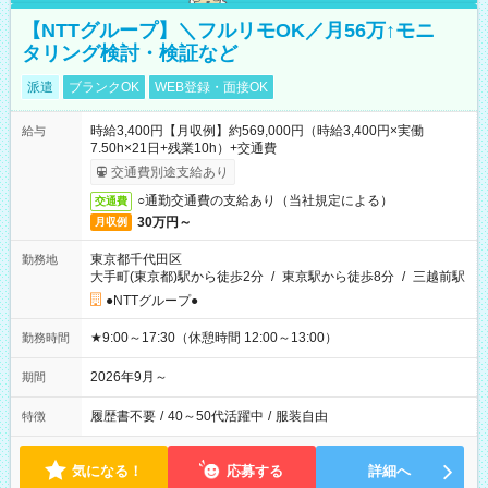
【NTTグループ】＼フルリモOK／月56万↑モニ
タリング検討・検証など
派遣
ブランクOK
WEB登録・面接OK
時給3,400円【月収例】約569,000円（時給3,400円×実働
給与
7.50h×21日+残業10h）+交通費
交通費別途支給あり
○通勤交通費の支給あり（当社規定による）
交通費
30万円～
月収例
東京都千代田区
勤務地
大手町(東京都)駅から徒歩2分
/
東京駅から徒歩8分
/
三越前駅
●NTTグループ●
★9:00～17:30（休憩時間 12:00～13:00）
勤務時間
2026年9月～
期間
履歴書不要
/
40～50代活躍中
/
服装自由
特徴
気になる！
応募する
詳細へ