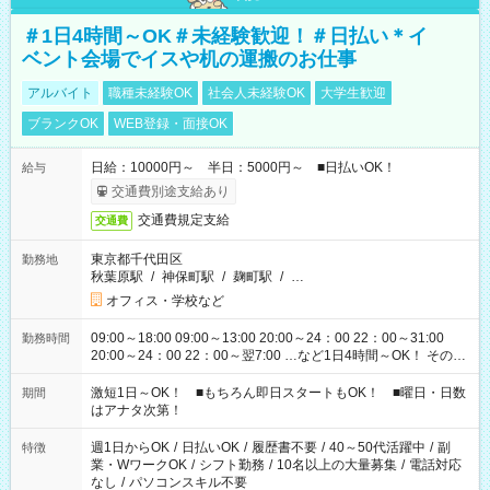
＃1日4時間～OK＃未経験歓迎！＃日払い＊イ
ベント会場でイスや机の運搬のお仕事
アルバイト
職種未経験OK
社会人未経験OK
大学生歓迎
ブランクOK
WEB登録・面接OK
日給：10000円～ 半日：5000円～ ■日払いOK！
給与
交通費別途支給あり
交通費規定支給
交通費
東京都千代田区
勤務地
秋葉原駅
/
神保町駅
/
麹町駅
/
…
オフィス・学校など
09:00～18:00 09:00～13:00 20:00～24：00 22：00～31:00
勤務時間
20:00～24：00 22：00～翌7:00 …など1日4時間～OK！ その他
シフトもございます！ お気軽にご相談ください！
激短1日～OK！ ■もちろん即日スタートもOK！ ■曜日・日数
期間
はアナタ次第！
週1日からOK
/
日払いOK
/
履歴書不要
/
40～50代活躍中
/
副
特徴
業・WワークOK
/
シフト勤務
/
10名以上の大量募集
/
電話対応
なし
/
パソコンスキル不要