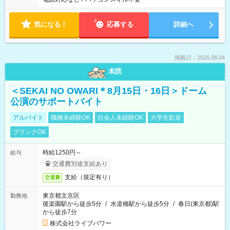
気になる！
応募する
詳細へ
掲載日：2026.08.04
未読
＜SEKAI NO OWARI＊8月15日・16日＞ドーム
公演のサポートバイト
アルバイト
職種未経験OK
社会人未経験OK
大学生歓迎
ブランクOK
時給1250円～
給与
交通費別途支給あり
支給（規定有り）
交通費
東京都文京区
勤務地
後楽園駅から徒歩5分
/
水道橋駅から徒歩5分
/
春日(東京都)駅
から徒歩7分
株式会社ライブパワー