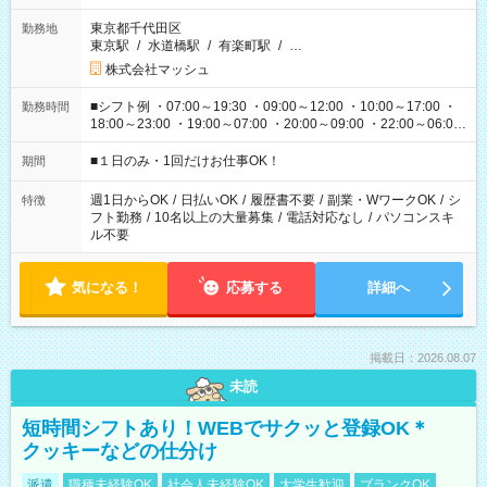
東京都千代田区
勤務地
東京駅
/
水道橋駅
/
有楽町駅
/
…
株式会社マッシュ
■シフト例 ・07:00～19:30 ・09:00～12:00 ・10:00～17:00 ・
勤務時間
18:00～23:00 ・19:00～07:00 ・20:00～09:00 ・22:00～06:00
etc ★最短で3時間で5,120円のお仕事から 15時間で2万円近く稼
げるお仕事も！ ご希望のお時間に合わせてご紹介！ ※シフトは
■１日のみ・1回だけお仕事OK！
期間
現場によって異なります。 ※勿論、休憩時間はあるのでご安心
ください！
週1日からOK
/
日払いOK
/
履歴書不要
/
副業・WワークOK
/
シ
特徴
フト勤務
/
10名以上の大量募集
/
電話対応なし
/
パソコンスキ
ル不要
気になる！
応募する
詳細へ
掲載日：2026.08.07
未読
短時間シフトあり！WEBでサクッと登録OK＊
クッキーなどの仕分け
派遣
職種未経験OK
社会人未経験OK
大学生歓迎
ブランクOK