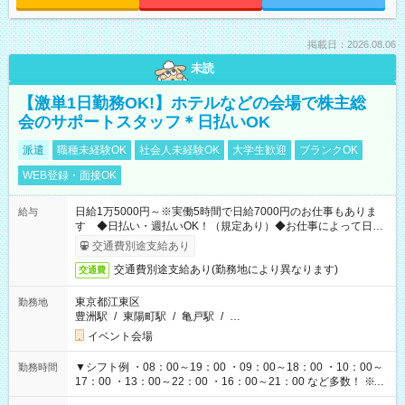
掲載日：2026.08.06
未読
【激単1日勤務OK!】ホテルなどの会場で株主総
会のサポートスタッフ＊日払いOK
派遣
職種未経験OK
社会人未経験OK
大学生歓迎
ブランクOK
WEB登録・面接OK
日給1万5000円～※実働5時間で日給7000円のお仕事もありま
給与
す ◆日払い・週払いOK！（規定あり）◆お仕事によって日給
も異なります
交通費別途支給あり
交通費別途支給あり(勤務地により異なります)
交通費
東京都江東区
勤務地
豊洲駅
/
東陽町駅
/
亀戸駅
/
…
イベント会場
▼シフト例 ・08：00～19：00 ・09：00～18：00 ・10：00～
勤務時間
17：00 ・13：00～22：00 ・16：00～21：00 など多数！ ※お
仕事により勤務時間が異なります