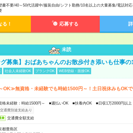
歴書不要
/
40～50代活躍中
/
服装自由
/
シフト勤務
/
10名以上の大量募集
/
電話対応
要
なる！
応募する
詳
未読
グ募集】おばあちゃんのお散歩付き添いも仕事の
K
社会人未経験OK
ブランクOK
WEB登録・面接OK
～OK≫無資格・未経験でも時給1500円～！土日祝休みもOK
資格未経験：時給1500円～ ■週払いOK ■扶養内OK ■日収1万2000円以上
交通費別途支給あり
交通費全額支給
通費
京都豊島区