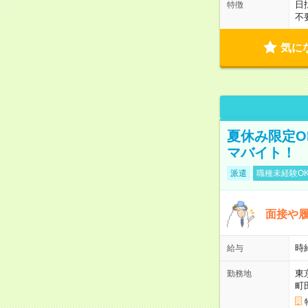
日
特徴
不
気に
夏休み限定O
マバイト！
派遣
職種未経験O
面接や履
時
給与
東
勤務地
町