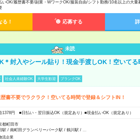
払いOK
/
履歴書不要
/
副業・WワークOK
/
服装自由
/
シフト勤務
/
10名以上の大量
要
なる！
応募する
詳
未読
K＊封入やシール貼り！現金手渡しOK！空いてる
K
社会人未経験OK
大学生歓迎
ブランクOK
歴書不要でラクラク！空いてる時間で登録＆シフトIN！
給1378円 ■日払い・翌日振込OK（規定あり）■現金払いOK（規定あり）
京都町田市
田駅
/
南町田グランベリーパーク駅
/
鶴川駅
/
…
物流企業