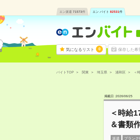
エン派遣
71573
件
エン バイト
82531
件
0
気になるリスト
保存した希
バイトTOP
関東
埼玉県
浦和区
＜時
掲載日 :
2026
/
06
/
25
＜時給1
＆書類
派遣
ブランク