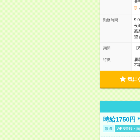
巣
9:
勤務時間
夜
残
望
【
期間
履
特徴
不
気に
時給1750
派遣
WEB登録・面