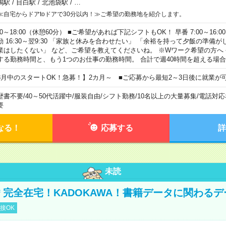
鴨駅
/
目白駅
/
北池袋駅
/
…
≪自宅からドアtoドアで30分以内！≫ご希望の勤務地を紹介します。
00～18:00（休憩60分） ■ご希望があれば下記シフトもOK！ 早番 7:00～16:00 遅
勤 16:30～翌9:30 「家族と休みを合わせたい」 「余裕を持って夕飯の準備
業はしたくない」 など、ご希望を教えてくださいね。 ※Wワーク希望の方へ
する勤務時間と、もう1つのお仕事の勤務時間。 合計で週40時間を超える場
8月中のスタートOK！急募！】2カ月～ ■ご応募から最短2～3日後に就業が
歴書不要
/
40～50代活躍中
/
服装自由
/
シフト勤務
/
10名以上の大量募集
/
電話対応
要
なる！
応募する
詳
未読
円＊完全在宅！KADOKAWA！書籍データに関わる
接OK