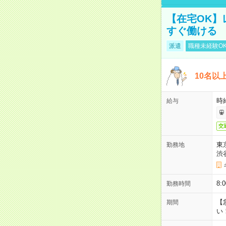
【在宅OK】
すぐ働ける
派遣
職種未経験O
10名以
時
給与
交
東
勤務地
渋
8
勤務時間
【
期間
い