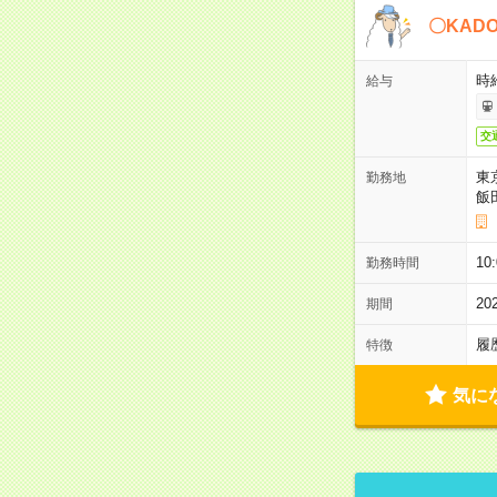
〇KAD
時給
給与
交
東
勤務地
飯
10
勤務時間
2
期間
履
特徴
気に