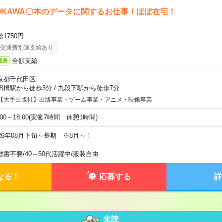
OKAWA〇本のデータに関するお仕事！ほぼ在宅！
1750円
交通費別途支給あり
全額支給
通費
京都千代田区
田橋駅から徒歩3分
/
九段下駅から徒歩7分
【大手出版社】出版事業・ゲーム事業・アニメ・映像事業
:00～18:00(実働7時間 休憩1時間)
026年08月下旬～長期 ※8月～！
歴書不要
/
40～50代活躍中
/
服装自由
なる！
応募する
詳
未読