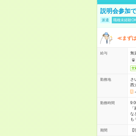
説明会参加で
派遣
職種未経験O
≪まずは
無
給与
交
さ
勤務地
西
9:
勤務時間
「
な
も
【
期間