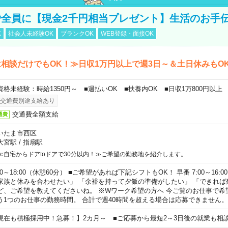
全員に【現金2千円相当プレゼント】生活のお手
K
社会人未経験OK
ブランクOK
WEB登録・面接OK
相談だけでもOK！≫日収1万円以上で週3日～＆土日休みもO
資格未経験：時給1350円～ ■週払いOK ■扶養内OK ■日収1万800円以上
交通費別途支給あり
交通費全額支給
通費
いたま市西区
大宮駅
/
指扇駅
≪自宅からドアtoドアで30分以内！≫ご希望の勤務地を紹介します。
00～18:00（休憩60分） ■ご希望があれば下記シフトもOK！ 早番 7:00～16:00 遅
家族と休みを合わせたい」 「余裕を持って夕飯の準備がしたい」 「できれば
ど、ご希望を教えてくださいね。 ※Wワーク希望の方へ 今ご覧のお仕事で希
う1つのお仕事の勤務時間。 合計で週40時間を超える場合は応募できません。
現在も積極採用中！急募！】2カ月～ ■ご応募から最短2～3日後の就業も相