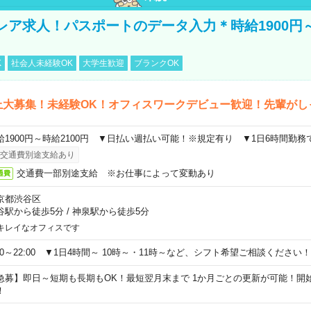
レア求人！パスポートのデータ入力＊時給1900円
K
社会人未経験OK
大学生歓迎
ブランクOK
上大募集！未経験OK！オフィスワークデビュー歓迎！先輩がし
給1900円～時給2100円 ▼日払い週払い可能！※規定有り ▼1日6時間勤務
交通費別途支給あり
交通費一部別途支給 ※お仕事によって変動あり
通費
京都渋谷区
谷駅から徒歩5分
/
神泉駅から徒歩5分
キレイなオフィスです
:00～22:00 ▼1日4時間～ 10時～・11時～など、シフト希望ご相談ください！
急募】即日～短期も長期もOK！最短翌月末まで 1か月ごとの更新が可能！開
！