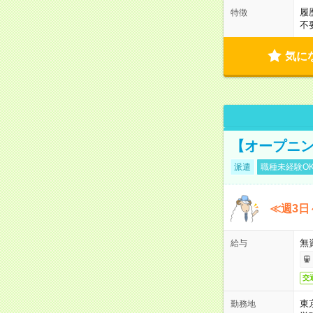
履
特徴
不
気に
【オープニン
派遣
職種未経験O
≪週3日
無
給与
交
東
勤務地