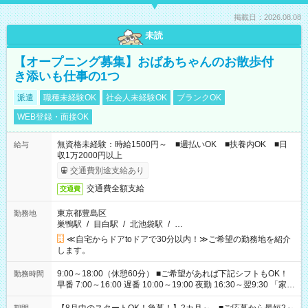
掲載日：2026.08.08
未読
【オープニング募集】おばあちゃんのお散歩付
き添いも仕事の1つ
派遣
職種未経験OK
社会人未経験OK
ブランクOK
WEB登録・面接OK
無資格未経験：時給1500円～ ■週払いOK ■扶養内OK ■日
給与
収1万2000円以上
交通費別途支給あり
交通費全額支給
交通費
東京都豊島区
勤務地
巣鴨駅
/
目白駅
/
北池袋駅
/
…
≪自宅からドアtoドアで30分以内！≫ご希望の勤務地を紹介
します。
9:00～18:00（休憩60分） ■ご希望があれば下記シフトもOK！
勤務時間
早番 7:00～16:00 遅番 10:00～19:00 夜勤 16:30～翌9:30 「家族
と休みを合わせたい」 「余裕を持って夕飯の準備がしたい」
「できれば残業はしたくない」 など、ご希望を教えてください