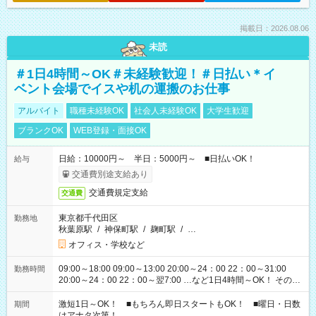
掲載日：2026.08.06
未読
＃1日4時間～OK＃未経験歓迎！＃日払い＊イ
ベント会場でイスや机の運搬のお仕事
アルバイト
職種未経験OK
社会人未経験OK
大学生歓迎
ブランクOK
WEB登録・面接OK
日給：10000円～ 半日：5000円～ ■日払いOK！
給与
交通費別途支給あり
交通費規定支給
交通費
東京都千代田区
勤務地
秋葉原駅
/
神保町駅
/
麹町駅
/
…
オフィス・学校など
09:00～18:00 09:00～13:00 20:00～24：00 22：00～31:00
勤務時間
20:00～24：00 22：00～翌7:00 …など1日4時間～OK！ その他
シフトもございます！ お気軽にご相談ください！
激短1日～OK！ ■もちろん即日スタートもOK！ ■曜日・日数
期間
はアナタ次第！