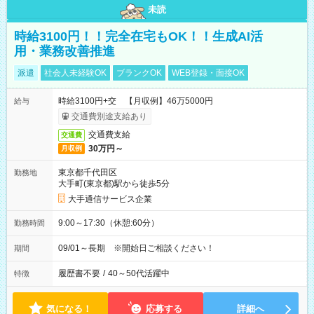
未読
時給3100円！！完全在宅もOK！！生成AI活
用・業務改善推進
派遣
社会人未経験OK
ブランクOK
WEB登録・面接OK
時給3100円+交 【月収例】46万5000円
給与
交通費別途支給あり
交通費支給
交通費
30万円～
月収例
東京都千代田区
勤務地
大手町(東京都)駅から徒歩5分
大手通信サービス企業
9:00～17:30（休憩:60分）
勤務時間
09/01～長期 ※開始日ご相談ください！
期間
履歴書不要
/
40～50代活躍中
特徴
気になる！
応募する
詳細へ