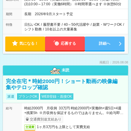
(3)10:00～17:00（実働6時間） ※時間帯選べます ※休憩60分
長期 2026年9月スタート予定
期間
日払いOK
/
履歴書不要
/
40～50代活躍中
/
副業・WワークOK
/
特徴
シフト勤務
/
10名以上の大量募集
気になる！
応募する
詳細へ
掲載日：2026.08.08
未読
完全在宅＊時給2000円！ショート動画の映像編
集やテロップ確認
派遣
ブランクOK
WEB登録・面接OK
時給2000円 月収例 33万円 時給2000円×実働8h×週5日×4週
給与
+残業5h ※月収例を保証するものではありません。※給与即受
取りサービス利用可（利用条件有）
交通費別途支給あり
1ヶ月3万円を上限として実費支給
交通費