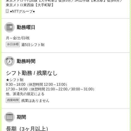
東京メトロ千代田線【大手町駅】徒歩3分／JR山手線【東京駅】徒歩8分／
東京メトロ東西線【大手町駅】
●NTTグループ●
勤務曜日
月～金/土/日/祝
週5日シフト制
休日休暇
勤務時間
シフト勤務 / 残業なし
★シフト制
9:30～18:00（休憩時間 12:00～13:00）
17:30～34:00（休憩時間 21:00～22:00／30:00～31:00）
他、派遣先の規定による
残業はありません
残業時間
期間
長期（3ヶ月以上）