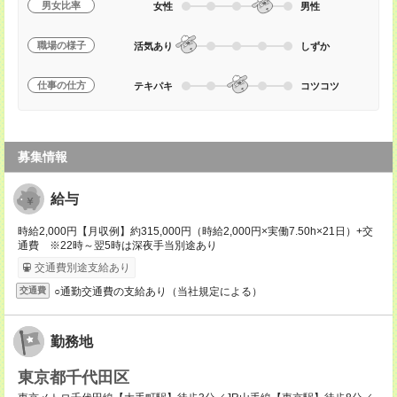
男女比率
女性
男性
職場の様子
活気あり
しずか
仕事の仕方
テキパキ
コツコツ
募集情報
給与
時給2,000円【月収例】約315,000円（時給2,000円×実働7.50h×21日）+交
通費 ※22時～翌5時は深夜手当別途あり
交通費別途支給あり
○通勤交通費の支給あり（当社規定による）
交通費
勤務地
東京都千代田区