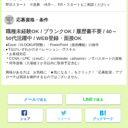
即日スタート ※急募 ○8月～、9月～スタートもご相談ください♪
応募資格・条件
職種未経験OK / ブランクOK / 履歴書不要 / 40～
50代活躍中 / WEB登録・面接OK
●Excel（VLOOKUP関数）・PowerPoint（描画機能）の操作
●下記のいずれかのオペレーション・ITスキル
＊お客様対応
＊CCNA／LPIC（LinuC）／.commaster（advance）／ITパスポートの資格
＊同等資格（入場後２か月以内に取得予定含む）
興味がある方は、お気軽に「★気になる！」をクリック！「応募歓迎」アプ
ローチは面談を確約するものではございません。
メール
LINE
で送る
で送る
シェア
ツイート
ブックマーク