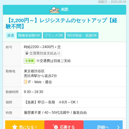
掲載日：2026.08.04
未読
【2,200円～】レジシステムのセットアップ【経
験不問】
派遣
職種未経験OK
ブランクOK
WEB登録・面接OK
時給2200～2400円＋交
給与
交通費別途支給あり
※交通費は別途ご支給
交通費
東京都渋谷区
勤務地
恵比寿駅から徒歩2分
IT・Web・通信
9:30～18:30
勤務時間
【急募】即日～長期 ※8月～OK！
期間
履歴書不要
/
40～50代活躍中
/
服装自由
特徴
気になる！
応募する
詳細へ