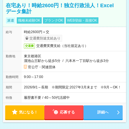
在宅あり！時給2600円！独立行政法人！Excel
データ集計
派遣
職種未経験OK
ブランクOK
WEB登録・面接OK
時給2600円＋交
給与
交通費別途支給あり
交通費実費支給（当社規定あり）
交通費
東京都港区
勤務地
溜池山王駅から徒歩5分
/
六本木一丁目駅から徒歩3分
官公庁・関連団体
9:00～17:00
勤務時間
2026/9/1～長期 ※期間限定:2027年3月末まで ※9月～OK！
期間
履歴書不要
/
40～50代活躍中
特徴
気になる！
応募する
詳細へ