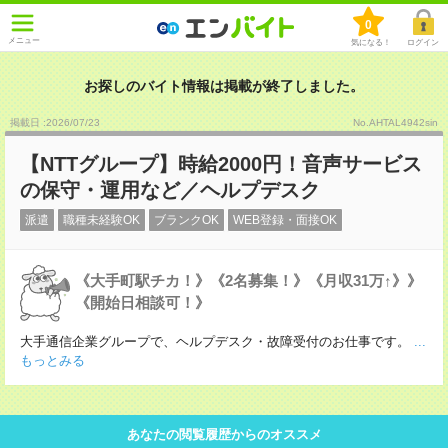
0
メニュー
気になる！
ログイン
お探しのバイト情報は掲載が終了しました。
掲載日 :2026
/
07
/
23
No.AHTAL4942sin
【NTTグループ】時給2000円！音声サービス
の保守・運用など／ヘルプデスク
派遣
職種未経験OK
ブランクOK
WEB登録・面接OK
《大手町駅チカ！》《2名募集！》《月収31万↑》》
《開始日相談可！》
大手通信企業グループで、ヘルプデスク・故障受付のお仕事です。
...
もっとみる
あなたの閲覧履歴からのオススメ