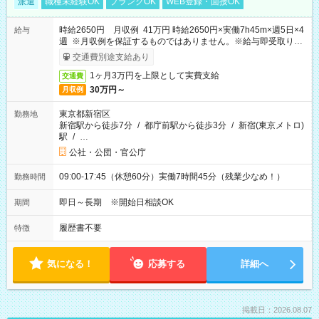
派遣
職種未経験OK
ブランクOK
WEB登録・面接OK
時給2650円 月収例 41万円 時給2650円×実働7h45m×週5日×4
給与
週 ※月収例を保証するものではありません。※給与即受取りサ
ービス利用可（利用条件有）
交通費別途支給あり
1ヶ月3万円を上限として実費支給
交通費
30万円～
月収例
東京都新宿区
勤務地
新宿駅から徒歩7分
/
都庁前駅から徒歩3分
/
新宿(東京メトロ)
駅
/
…
公社・公団・官公庁
09:00-17:45（休憩60分）実働7時間45分（残業少なめ！）
勤務時間
即日～長期 ※開始日相談OK
期間
履歴書不要
特徴
気になる！
応募する
詳細へ
掲載日：2026.08.07