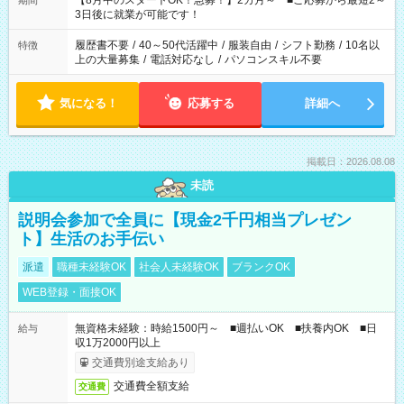
【8月中のスタートOK！急募！】2カ月～ ■ご応募から最短2～
期間
ね。 ※Wワーク希望の方へ 今ご覧のお仕事で希望する勤務時間
3日後に就業が可能です！
と、もう1つのお仕事の勤務時間。 合計で週40時間を超える場
合は応募できません。
履歴書不要
/
40～50代活躍中
/
服装自由
/
シフト勤務
/
10名以
特徴
上の大量募集
/
電話対応なし
/
パソコンスキル不要
気になる！
応募する
詳細へ
掲載日：2026.08.08
未読
説明会参加で全員に【現金2千円相当プレゼン
ト】生活のお手伝い
派遣
職種未経験OK
社会人未経験OK
ブランクOK
WEB登録・面接OK
無資格未経験：時給1500円～ ■週払いOK ■扶養内OK ■日
給与
収1万2000円以上
交通費別途支給あり
交通費全額支給
交通費