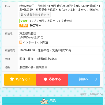
時給2600円 月収例 41万円 時給2600円×実働7h30m×週5日×4
給与
週+残業10h ※月収例を保証するものではありません。※給与即
受取りサービス利用可（利用条件有）
交通費別途支給あり
1ヶ月3万円を上限として実費支給
交通費
30万円～
月収例
東京都渋谷区
勤務地
渋谷駅から徒歩1分
インターネット関連
10:00-18:30（休憩60分）実働7時間30分
勤務時間
即日～長期 ※開始日相談OK
期間
履歴書不要
/
服装自由
特徴
気になる！
応募する
詳細へ
掲載日：2026.08.04
未読