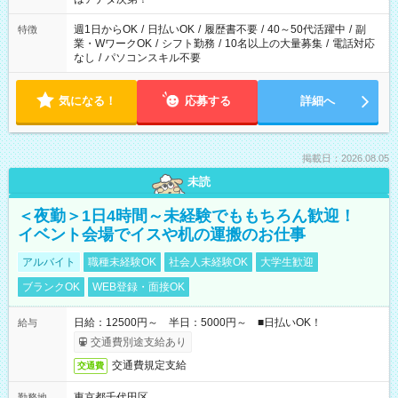
週1日からOK
/
日払いOK
/
履歴書不要
/
40～50代活躍中
/
副
特徴
業・WワークOK
/
シフト勤務
/
10名以上の大量募集
/
電話対応
なし
/
パソコンスキル不要
気になる！
応募する
詳細へ
掲載日：2026.08.05
未読
＜夜勤＞1日4時間～未経験でももちろん歓迎！
イベント会場でイスや机の運搬のお仕事
アルバイト
職種未経験OK
社会人未経験OK
大学生歓迎
ブランクOK
WEB登録・面接OK
日給：12500円～ 半日：5000円～ ■日払いOK！
給与
交通費別途支給あり
交通費規定支給
交通費
東京都千代田区
勤務地