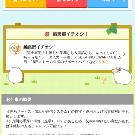
編集部イチオシ
【完全在宅！】難しい業務なし＆電話なし！ゆっくりの11
時～時短＊データ入力・事務、＜SEKAI NO OWARI＊8月15
日・16日＞ドーム公演のサポートバイトなど
(8/7UP!)
お仕事の概要
音声系サービス（電話や通信システム）の保守・運用およびお客様対応をお
願いします。
3ヶ月間の手厚い研修（座学+OJT）があるため、技術を学びたい意欲があれ
ば未経験の方もチャレンジ可能です！