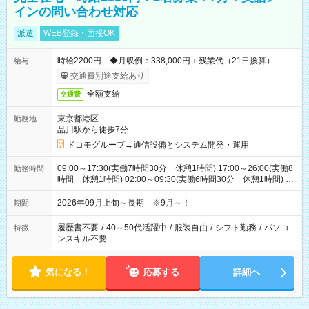
インの問い合わせ対応
派遣
WEB登録・面接OK
時給2200円 ◆月収例：338,000円＋残業代（21日換算）
給与
交通費別途支給あり
全額支給
交通費
東京都港区
勤務地
品川駅から徒歩7分
ドコモグループ→通信設備とシステム開発・運用
09:00～17:30(実働7時間30分 休憩1時間) 17:00～26:00(実働8
勤務時間
時間 休憩1時間) 02:00～09:30(実働6時間30分 休憩1時間) ※
日勤は就業時間1/夜勤は就業時間2.3を連続で行って頂きます
2026年09月上旬～長期 ※9月～！
期間
履歴書不要
/
40～50代活躍中
/
服装自由
/
シフト勤務
/
パソコ
特徴
ンスキル不要
気になる！
応募する
詳細へ