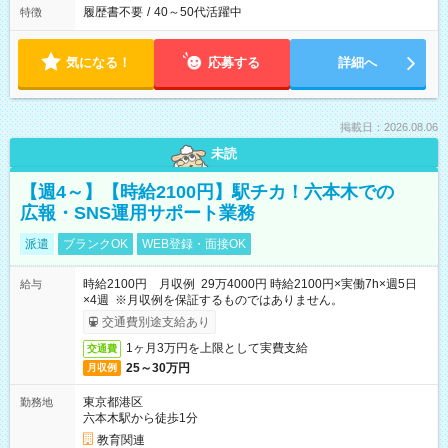
履歴書不要
/
40～50代活躍中
特徴
気になる！
応募する
詳細へ
掲載日：2026.08.06
未読
【週4～】【時給2100円】駅チカ！六本木での
広報・SNS運用サポート業務
派遣
ブランクOK
WEB登録・面接OK
時給2100円 月収例 29万4000円 時給2100円×実働7h×週5日
給与
×4週 ※月収例を保証するものではありません。
交通費別途支給あり
1ヶ月3万円を上限として実費支給
交通費
25～30万円
月収例
東京都港区
勤務地
六本木駅から徒歩1分
教育関連