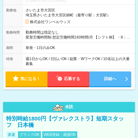
ンビニATMから 日払い分を引き落とせます！ 【試用期間】試
用期間なし
さいたま市大宮区
勤務地
埼玉県さいたま市大宮区錦町（最寄り駅：大宮駅）
株式会社ワンベルウッズ
勤務時間は指定なし
勤務時間
変形労働時間制 想定労働時間160時間/月 【シフト例】 ・8：00
～21：00
単発・1日のみOK
期間
週1日からOK / 日払いOK / 副業・WワークOK / 10名以上の大量
特徴
募集
気になる！
応募する
詳細へ
未読
特別時給1800円【ヴァレクストラ】短期スタッ
フ 日本橋
派遣
ブランクOK
WEB登録・面接OK