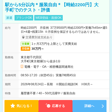
駅から5分以内＊服装自由＊【時給2200円】大
手町でのテスト・評価
派遣
ブランクOK
WEB登録・面接OK
時給2200円 月収例 37万9500円 時給2200円×実働7h45m×週5
給与
日×4週+残業15h ※月収例を保証するものではありません。
交通費別途支給あり
1ヶ月3万円を上限として実費支給
交通費
30万円～
月収例
東京都千代田区
勤務地
大手町(東京都)駅から徒歩1分
電機・電子・OA・精密機器関連商社
08:50-17:20（休憩45分）実働7時間45分
勤務時間
2026年08月24日～長期 ※開始日相談OK ※08月～
期間
履歴書不要
/
40～50代活躍中
/
服装自由
特徴
気になる！
応募する
詳細へ