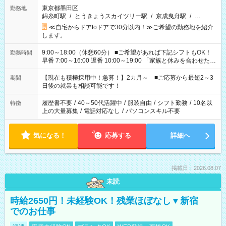
東京都墨田区
勤務地
錦糸町駅
/
とうきょうスカイツリー駅
/
京成曳舟駅
/
…
≪自宅からドアtoドアで30分以内！≫ご希望の勤務地を紹介
します。
9:00～18:00（休憩60分） ■ご希望があれば下記シフトもOK！
勤務時間
早番 7:00～16:00 遅番 10:00～19:00 「家族と休みを合わせた
い」 「余裕を持って夕飯の準備がしたい」 「できれば残業はし
たくない」 など、ご希望を教えてくださいね。 ※Wワーク希望
【現在も積極採用中！急募！】2カ月～ ■ご応募から最短2～3
期間
の方へ 今ご覧のお仕事で希望する勤務時間と、もう1つのお仕事
日後の就業も相談可能です！
の勤務時間。 合計で週40時間を超える場合は応募できません。
履歴書不要
/
40～50代活躍中
/
服装自由
/
シフト勤務
/
10名以
特徴
上の大量募集
/
電話対応なし
/
パソコンスキル不要
気になる！
応募する
詳細へ
掲載日：2026.08.07
未読
時給2650円！未経験OK！残業ほぼなし▼新宿
でのお仕事