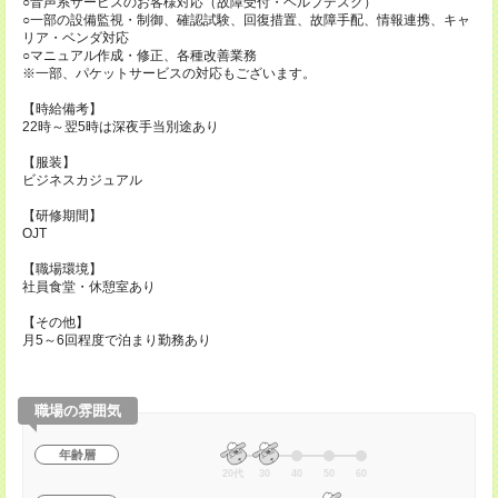
○音声系サービスのお客様対応（故障受付・ヘルプデスク）
○一部の設備監視・制御、確認試験、回復措置、故障手配、情報連携、キャ
リア・ベンダ対応
○マニュアル作成・修正、各種改善業務
※一部、パケットサービスの対応もございます。
【時給備考】
22時～翌5時は深夜手当別途あり
【服装】
ビジネスカジュアル
【研修期間】
OJT
【職場環境】
社員食堂・休憩室あり
【その他】
月5～6回程度で泊まり勤務あり
職場の雰囲気
年齢層
20代
30
40
50
60