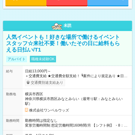
未読
人気イベントも！好きな場所で働けるイベント
スタッフ☆来社不要！働いたその日に給料もら
える日払い/T1
アルバイト
職種未経験OK
日給13,000円～
給与
＋交通費支給 ★交通費全額支給！ ┗案件により規定あり ★日払
いOK！（規定あり） ┗働いたその日に現金GET♪ お仕事後はコ
交通費別途支給あり
ンビニATMから 日払い分を引き落とせます！ 【試用期間】試
用期間なし
横浜市西区
勤務地
神奈川県横浜市西区みなとみらい（最寄り駅：みなとみらい
駅）
株式会社ワンベルウッズ
勤務時間は指定なし
勤務時間
変形労働時間制 想定労働時間160時間/月 【シフト例】 ・8：00
～21：00