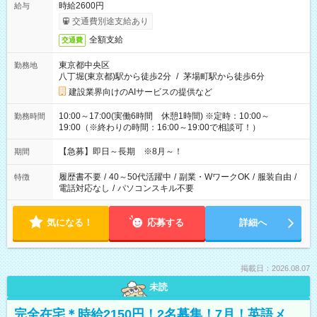
時給2600円
給与
交通費別途支給あり
全額支給
交通費
東京都中央区
勤務地
八丁堀(東京都)駅から徒歩2分
/
茅場町駅から徒歩6分
建設業界向けのAIサービスの提供など
10:00～17:00(実働6時間 休憩1時間) ※定時：10:00～
勤務時間
19:00（※終わりの時間：16:00～19:00で相談可！）
【急募】即日～長期 ※8月～！
期間
履歴書不要
/
40～50代活躍中
/
副業・WワークOK
/
服装自由
/
特徴
電話対応なし
/
パソコンスキル不要
気になる！
応募する
詳細へ
掲載日：2026.08.07
未読
完全在宅＊時給2150円！2名募集！7月！英語メ