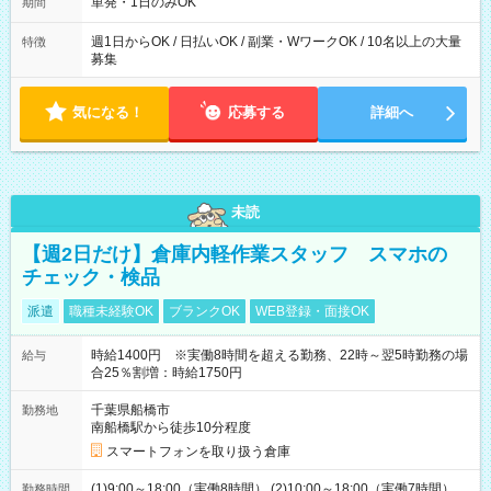
単発・1日のみOK
期間
週1日からOK / 日払いOK / 副業・WワークOK / 10名以上の大量
特徴
募集
気になる！
応募する
詳細へ
未読
【週2日だけ】倉庫内軽作業スタッフ スマホの
チェック・検品
派遣
職種未経験OK
ブランクOK
WEB登録・面接OK
時給1400円 ※実働8時間を超える勤務、22時～翌5時勤務の場
給与
合25％割増：時給1750円
千葉県船橋市
勤務地
南船橋駅から徒歩10分程度
スマートフォンを取り扱う倉庫
(1)9:00～18:00（実働8時間） (2)10:00～18:00（実働7時間）
勤務時間