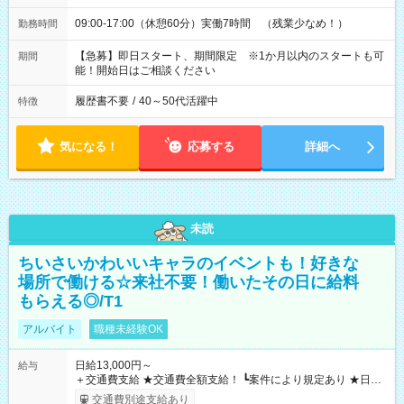
09:00-17:00（休憩60分）実働7時間 （残業少なめ！）
勤務時間
【急募】即日スタート、期間限定 ※1か月以内のスタートも可
期間
能！開始日はご相談ください
履歴書不要
/
40～50代活躍中
特徴
気になる！
応募する
詳細へ
未読
ちいさいかわいいキャラのイベントも！好きな
場所で働ける☆来社不要！働いたその日に給料
もらえる◎/T1
アルバイト
職種未経験OK
日給13,000円～
給与
＋交通費支給 ★交通費全額支給！ ┗案件により規定あり ★日払
いOK！（規定あり） ┗働いたその日に現金GET♪ お仕事後はコ
交通費別途支給あり