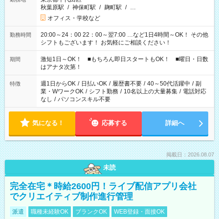
秋葉原駅
/
神保町駅
/
麹町駅
/
…
オフィス・学校など
20:00～24：00 22：00～翌7:00 …など1日4時間～OK！ その他
勤務時間
シフトもございます！ お気軽にご相談ください！
激短1日～OK！ ■もちろん即日スタートもOK！ ■曜日・日数
期間
はアナタ次第！
週1日からOK
/
日払いOK
/
履歴書不要
/
40～50代活躍中
/
副
特徴
業・WワークOK
/
シフト勤務
/
10名以上の大量募集
/
電話対応
なし
/
パソコンスキル不要
気になる！
応募する
詳細へ
掲載日：2026.08.07
未読
完全在宅＊時給2600円！ライブ配信アプリ会社
でクリエイティブ制作進行管理
派遣
職種未経験OK
ブランクOK
WEB登録・面接OK