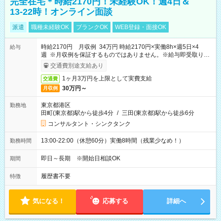
完全在宅＊時給2170円！未経験OK！週4日＆
13-22時！オンライン面談
派遣
職種未経験OK
ブランクOK
WEB登録・面接OK
時給2170円 月収例 34万円 時給2170円×実働8h×週5日×4
給与
週 ※月収例を保証するものではありません。※給与即受取りサ
ービス利用可（利用条件有）
交通費別途支給あり
1ヶ月3万円を上限として実費支給
交通費
30万円～
月収例
東京都港区
勤務地
田町(東京都)駅から徒歩4分
/
三田(東京都)駅から徒歩6分
コンサルタント・シンクタンク
13:00-22:00（休憩60分）実働8時間（残業少なめ！）
勤務時間
即日～長期 ※開始日相談OK
期間
履歴書不要
特徴
気になる！
応募する
詳細へ