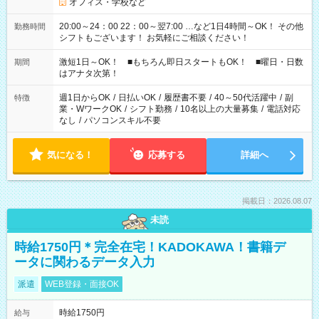
オフィス・学校など
20:00～24：00 22：00～翌7:00 …など1日4時間～OK！ その他
勤務時間
シフトもございます！ お気軽にご相談ください！
激短1日～OK！ ■もちろん即日スタートもOK！ ■曜日・日数
期間
はアナタ次第！
週1日からOK
/
日払いOK
/
履歴書不要
/
40～50代活躍中
/
副
特徴
業・WワークOK
/
シフト勤務
/
10名以上の大量募集
/
電話対応
なし
/
パソコンスキル不要
気になる！
応募する
詳細へ
掲載日：2026.08.07
未読
時給1750円＊完全在宅！KADOKAWA！書籍デ
ータに関わるデータ入力
派遣
WEB登録・面接OK
時給1750円
給与