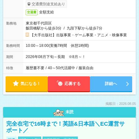
交通費別途支給あり
全額支給
交通費
東京都千代田区
勤務地
飯田橋駅から徒歩3分
/
九段下駅から徒歩7分
【大手出版社】出版事業・ゲーム事業・アニメ・映像事業
10:00～18:00(実働7時間 休憩1時間)
勤務時間
2026年08月下旬～長期 ※8月～！
期間
履歴書不要
/
40～50代活躍中
/
服装自由
特徴
気になる！
応募する
詳細へ
掲載日：2026.08.05
未読
完全在宅で16時まで！英語&日本語＼EC運営サ
ポート／