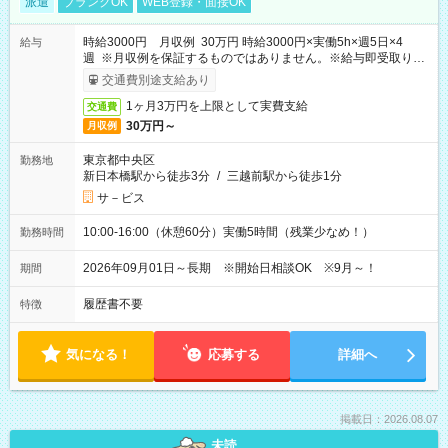
派遣
ブランクOK
WEB登録・面接OK
時給3000円 月収例 30万円 時給3000円×実働5h×週5日×4
給与
週 ※月収例を保証するものではありません。※給与即受取りサ
ービス利用可（利用条件有）
交通費別途支給あり
1ヶ月3万円を上限として実費支給
交通費
30万円～
月収例
東京都中央区
勤務地
新日本橋駅から徒歩3分
/
三越前駅から徒歩1分
サ－ビス
10:00-16:00（休憩60分）実働5時間（残業少なめ！）
勤務時間
2026年09月01日～長期 ※開始日相談OK ※9月～！
期間
履歴書不要
特徴
気になる！
応募する
詳細へ
掲載日：2026.08.07
未読