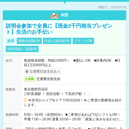
掲載日：2026.08.08
未読
説明会参加で全員に【現金2千円相当プレゼン
ト】生活のお手伝い
派遣
職種未経験OK
社会人未経験OK
ブランクOK
WEB登録・面接OK
無資格未経験：時給1500円～ ■週払いOK ■扶養内OK ■日
給与
収1万2000円以上
交通費別途支給あり
交通費全額支給
交通費
東京都世田谷区
勤務地
三軒茶屋駅
/
世田谷駅
/
下高井戸駅
/
…
≪自宅からドアtoドアで30分以内！≫ご希望の勤務地を紹介
します。
9:00～18:00（休憩60分） ■ご希望があれば下記シフトもOK！
勤務時間
早番 7:00～16:00 遅番 10:00～19:00 「家族と休みを合わせた
い」 「余裕を持って夕飯の準備がしたい」 「できれば残業はし
たくない」 など、ご希望を教えてくださいね。 ※Wワーク希望