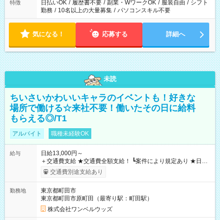
日払いOK
/
履歴書不要
/
副業・WワークOK
/
服装自由
/
シフト
特徴
勤務
/
10名以上の大量募集
/
パソコンスキル不要
気になる！
応募する
詳細へ
未読
ちいさいかわいいキャラのイベントも！好きな
場所で働ける☆来社不要！働いたその日に給料
もらえる◎/T1
アルバイト
職種未経験OK
日給13,000円～
給与
＋交通費支給 ★交通費全額支給！ ┗案件により規定あり ★日払
いOK！（規定あり） ┗働いたその日に現金GET♪ お仕事後はコ
交通費別途支給あり
ンビニATMから 日払い分を引き落とせます！ 【試用期間】試
用期間なし
東京都町田市
勤務地
東京都町田市原町田（最寄り駅：町田駅）
株式会社ワンベルウッズ