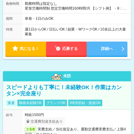
勤務時間は指定なし
勤務時間
変形労働時間制 想定労働時間160時間/月 【シフト例】 ・8：00
～21：00
単発・1日のみOK
期間
週1日からOK / 日払いOK / 副業・WワークOK / 10名以上の大量
特徴
募集
気になる！
応募する
詳細へ
未読
スピードよりも丁寧に！未経験OK！作業はカン
タン×完全座り
派遣
職種未経験OK
ブランクOK
WEB登録・面接OK
時給1500円
給与
交通費別途支給あり
実費支給／当社規定あり。通勤交通費実費支払／上限4
交通費