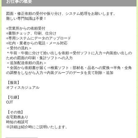
お仕事の概要
図面・修正依頼の受付や振り分け、システム処理をお願いします。
難しい専門知識は不要！
○営業所からの依頼受付
○書類チェック、印刷、仕分け
○専用システムにデータのアップロード
○社内・業者からの電話・メール対応
＜受付の流れ＞
＊午前・午後に分けて拾い出しを依頼⇒受付ソフトに入力⇒内装拾い出しの
ための図面の印刷・集計ソフトへの入力
＜追加配送依頼の流れ＞
＊全国から依頼書が届く⇒検索ソフト：部材名・品名への変換⇒半角・全角
の調整をしながら入力⇒内装グループのデータを見て削除・追加
【服装】
オフィスカジュアル
【引継】
OJT
【その他】
在宅勤務あり
時短の相談可
※詳細は紹介時にご説明いたします。