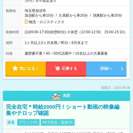
万円／月※規定あり
埼玉県加須市
勤務地
加須駅から車10分
/
久喜駅から車20分
/
鴻巣駅から車20分
物流・ロジスティクス
(1)09:00-17:00(休憩60分) ※休憩（12:00-12:50、15:00-15:10）
勤務時間
1ヶ月以上3ヶ月未満／即日～9月末まで
期間
履歴書不要
/
40～50代活躍中
/
10名以上の大量募集
特徴
気になる！
応募する
詳細へ
掲載日：2026.08.08
未読
完全在宅＊時給2000円！ショート動画の映像編
集やテロップ確認
派遣
ブランクOK
WEB登録・面接OK