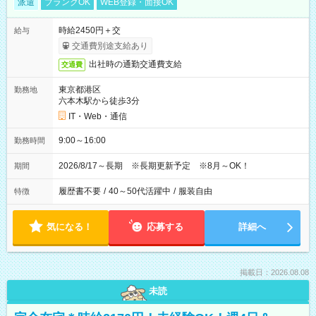
派遣
ブランクOK
WEB登録・面接OK
時給2450円＋交
給与
交通費別途支給あり
出社時の通勤交通費支給
交通費
東京都港区
勤務地
六本木駅から徒歩3分
IT・Web・通信
9:00～16:00
勤務時間
2026/8/17～長期 ※長期更新予定 ※8月～OK！
期間
履歴書不要
/
40～50代活躍中
/
服装自由
特徴
気になる！
応募する
詳細へ
掲載日：2026.08.08
未読