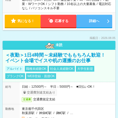
業・WワークOK
/
シフト勤務
/
10名以上の大量募集
/
電話対応
なし
/
パソコンスキル不要
気になる！
応募する
詳細へ
掲載日：2026.08.05
未読
＜夜勤＞1日4時間～未経験でももちろん歓迎！
イベント会場でイスや机の運搬のお仕事
アルバイト
職種未経験OK
社会人未経験OK
大学生歓迎
ブランクOK
WEB登録・面接OK
日給：12500円～ 半日：5000円～ ■日払いOK！
給与
交通費別途支給あり
交通費規定支給
交通費
東京都千代田区
勤務地
秋葉原駅
/
神保町駅
/
麹町駅
/
…