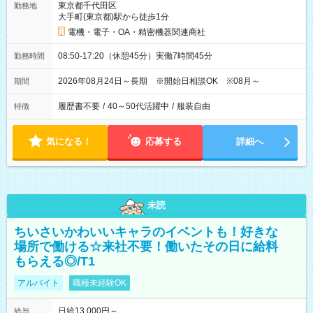
東京都千代田区
勤務地
大手町(東京都)駅から徒歩1分
電機・電子・OA・精密機器関連商社
08:50-17:20（休憩45分）実働7時間45分
勤務時間
2026年08月24日～長期 ※開始日相談OK ※08月～
期間
履歴書不要
/
40～50代活躍中
/
服装自由
特徴
気になる！
応募する
詳細へ
未読
ちいさいかわいいキャラのイベントも！好きな
場所で働ける☆来社不要！働いたその日に給料
もらえる◎/T1
アルバイト
職種未経験OK
日給13,000円～
給与