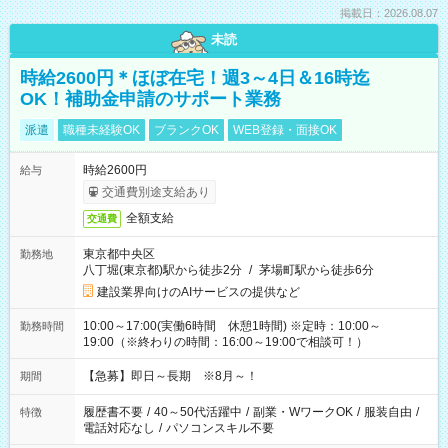
掲載日：2026.08.07
未読
時給2600円＊ほぼ在宅！週3～4日＆16時迄
OK！補助金申請のサポート業務
派遣
職種未経験OK
ブランクOK
WEB登録・面接OK
時給2600円
給与
交通費別途支給あり
全額支給
交通費
東京都中央区
勤務地
八丁堀(東京都)駅から徒歩2分
/
茅場町駅から徒歩6分
建設業界向けのAIサービスの提供など
10:00～17:00(実働6時間 休憩1時間) ※定時：10:00～
勤務時間
19:00（※終わりの時間：16:00～19:00で相談可！）
【急募】即日～長期 ※8月～！
期間
履歴書不要
/
40～50代活躍中
/
副業・WワークOK
/
服装自由
/
特徴
電話対応なし
/
パソコンスキル不要