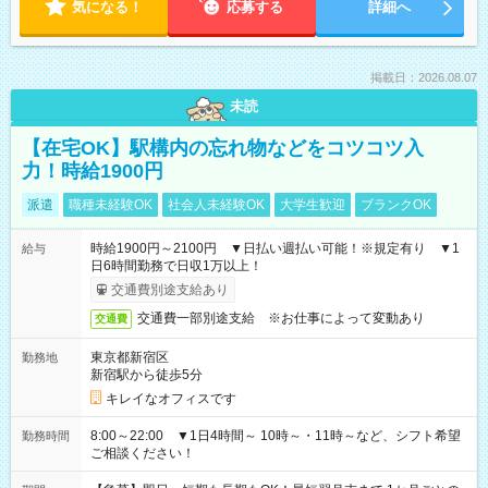
気になる！
応募する
詳細へ
掲載日：2026.08.07
未読
【在宅OK】駅構内の忘れ物などをコツコツ入
力！時給1900円
派遣
職種未経験OK
社会人未経験OK
大学生歓迎
ブランクOK
時給1900円～2100円 ▼日払い週払い可能！※規定有り ▼1
給与
日6時間勤務で日収1万以上！
交通費別途支給あり
交通費一部別途支給 ※お仕事によって変動あり
交通費
東京都新宿区
勤務地
新宿駅から徒歩5分
キレイなオフィスです
8:00～22:00 ▼1日4時間～ 10時～・11時～など、シフト希望
勤務時間
ご相談ください！