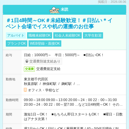
掲載日：2026.08.06
未読
＃1日4時間～OK＃未経験歓迎！＃日払い＊イ
ベント会場でイスや机の運搬のお仕事
アルバイト
職種未経験OK
社会人未経験OK
大学生歓迎
ブランクOK
WEB登録・面接OK
日給：10000円～ 半日：5000円～ ■日払いOK！
給与
交通費別途支給あり
交通費規定支給
交通費
東京都千代田区
勤務地
秋葉原駅
/
神保町駅
/
麹町駅
/
…
オフィス・学校など
09:00～18:00 09:00～13:00 20:00～24：00 22：00～31:00
勤務時間
20:00～24：00 22：00～翌7:00 …など1日4時間～OK！ その他
シフトもございます！ お気軽にご相談ください！
激短1日～OK！ ■もちろん即日スタートもOK！ ■曜日・日数
期間
はアナタ次第！
週1日からOK
/
日払いOK
/
履歴書不要
/
40～50代活躍中
/
副
特徴