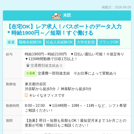
掲載日：2026.08.05
未読
【在宅OK】レア求人！パスポートのデータ入力
＊時給1900円～／短期！すぐ働ける
派遣
職種未経験OK
社会人未経験OK
大学生歓迎
ブランクOK
時給1900円～時給2100円 ▼日払い週払い可能！※規定有り
給与
▼1日6時間勤務で日収1万以上！
交通費別途支給あり
交通費一部別途支給 ※お仕事によって変動あり
交通費
東京都渋谷区
勤務地
渋谷駅から徒歩5分
/
神泉駅から徒歩5分
キレイなオフィスです
8:00～22:00 ▼1日4時間～ 10時～・11時～など、シフト希望
勤務時間
ご相談ください！
【急募】即日～短期も長期もOK！最短翌月末まで 1か月ごとの
期間
更新が可能！開始日もご相談ください！