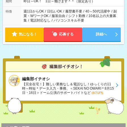
即日～OK！ 1日～働けます＾＾（規定あり）
期間
週1日からOK
/
日払いOK
/
履歴書不要
/
40～50代活躍中
/
副
特徴
業・WワークOK
/
服装自由
/
シフト勤務
/
10名以上の大量募
集
/
電話対応なし
/
パソコンスキル不要
気になる！
応募する
詳細へ
編集部イチオシ
【完全在宅！】難しい業務なし＆電話なし！ゆっくりの11
時～時短＊データ入力・事務、＜SEKAI NO OWARI＊8月15
日・16日＞ドーム公演のサポートバイトなど
(8/7UP!)