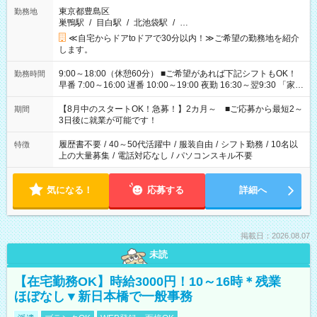
東京都豊島区
勤務地
巣鴨駅
/
目白駅
/
北池袋駅
/
…
≪自宅からドアtoドアで30分以内！≫ご希望の勤務地を紹介
します。
9:00～18:00（休憩60分） ■ご希望があれば下記シフトもOK！
勤務時間
早番 7:00～16:00 遅番 10:00～19:00 夜勤 16:30～翌9:30 「家族
と休みを合わせたい」 「余裕を持って夕飯の準備がしたい」
「できれば残業はしたくない」 など、ご希望を教えてください
【8月中のスタートOK！急募！】2カ月～ ■ご応募から最短2～
期間
ね。 ※Wワーク希望の方へ 今ご覧のお仕事で希望する勤務時間
3日後に就業が可能です！
と、もう1つのお仕事の勤務時間。 合計で週40時間を超える場
合は応募できません。
履歴書不要
/
40～50代活躍中
/
服装自由
/
シフト勤務
/
10名以
特徴
上の大量募集
/
電話対応なし
/
パソコンスキル不要
気になる！
応募する
詳細へ
掲載日：2026.08.07
未読
【在宅勤務OK】時給3000円！10～16時＊残業
ほぼなし▼新日本橋で一般事務