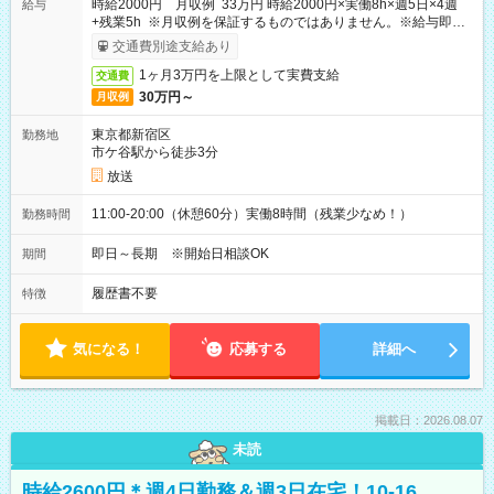
時給2000円 月収例 33万円 時給2000円×実働8h×週5日×4週
給与
+残業5h ※月収例を保証するものではありません。※給与即受
取りサービス利用可（利用条件有）
交通費別途支給あり
1ヶ月3万円を上限として実費支給
交通費
30万円～
月収例
東京都新宿区
勤務地
市ケ谷駅から徒歩3分
放送
11:00-20:00（休憩60分）実働8時間（残業少なめ！）
勤務時間
即日～長期 ※開始日相談OK
期間
履歴書不要
特徴
気になる！
応募する
詳細へ
掲載日：2026.08.07
未読
時給2600円＊週4日勤務＆週3日在宅！10-16