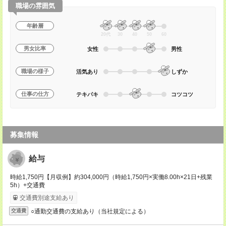
職場の雰囲気
年齢層
20代
30
40
50
60
男女比率
女性
男性
職場の様子
活気あり
しずか
仕事の仕方
テキパキ
コツコツ
募集情報
給与
時給1,750円【月収例】約304,000円（時給1,750円×実働8.00h×21日+残業
5h）+交通費
交通費別途支給あり
○通勤交通費の支給あり（当社規定による）
交通費