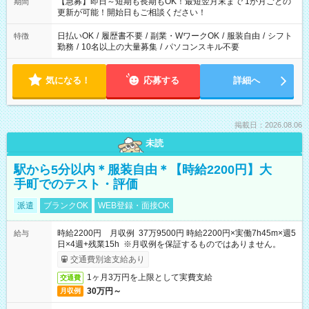
【急募】即日～短期も長期もOK！最短翌月末まで 1か月ごとの
期間
更新が可能！開始日もご相談ください！
日払いOK
/
履歴書不要
/
副業・WワークOK
/
服装自由
/
シフト
特徴
勤務
/
10名以上の大量募集
/
パソコンスキル不要
気になる！
応募する
詳細へ
掲載日：2026.08.06
未読
駅から5分以内＊服装自由＊【時給2200円】大
手町でのテスト・評価
派遣
ブランクOK
WEB登録・面接OK
時給2200円 月収例 37万9500円 時給2200円×実働7h45m×週5
給与
日×4週+残業15h ※月収例を保証するものではありません。
交通費別途支給あり
1ヶ月3万円を上限として実費支給
交通費
30万円～
月収例