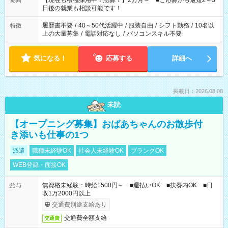
【現在も積極採用中！急募！】2カ月～ ■ご応募から最短2～3
期間
の方へ 今ご覧のお仕事で希望する勤務時間と、もう1つのお仕事
日後の就業も相談可能です！
の勤務時間。 合計で週40時間を超える場合は応募できません。
履歴書不要
/
40～50代活躍中
/
服装自由
/
シフト勤務
/
10名以
特徴
上の大量募集
/
電話対応なし
/
パソコンスキル不要
気になる！
応募する
詳細へ
掲載日：2026.08.08
未読
【オープニング募集】おばあちゃんのお散歩付
き添いも仕事の1つ
派遣
職種未経験OK
社会人未経験OK
ブランクOK
WEB登録・面接OK
無資格未経験：時給1500円～ ■週払いOK ■扶養内OK ■日
給与
収1万2000円以上
交通費別途支給あり
交通費全額支給
交通費