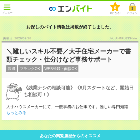
0
メニュー
気になる！
ログイン
お探しのバイト情報は掲載が終了しました。
掲載日 :2026
/
07
/
28
No.AHTAL8334sin
＼難しいスキル不要／大手住宅メーカーで書
類チェック・仕分けなど事務サポート
派遣
ブランクOK
WEB登録・面接OK
《残業ナシの相談可能》《8月スタートなど、開始日
も相談可！》
大手ハウスメーカーにて、一般事務のお仕事です。難しい専門知識
...
もっとみる
あなたの閲覧履歴からのオススメ