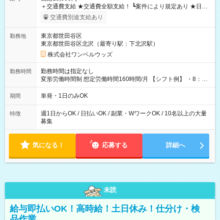
＋交通費支給 ★交通費全額支給！ ┗案件により規定あり ★日払
いOK！（規定あり） ┗働いたその日に現金GET♪ お仕事後はコ
交通費別途支給あり
ンビニATMから 日払い分を引き落とせます！ 【試用期間】試
用期間なし
東京都世田谷区
勤務地
東京都世田谷区北沢（最寄り駅：下北沢駅）
株式会社ワンベルウッズ
勤務時間は指定なし
勤務時間
変形労働時間制 想定労働時間160時間/月 【シフト例】 ・8：00
～21：00
単発・1日のみOK
期間
週1日からOK / 日払いOK / 副業・WワークOK / 10名以上の大量
特徴
募集
気になる！
応募する
詳細へ
未読
給与即払いOK！高時給！土日休み！仕分け・検
品作業