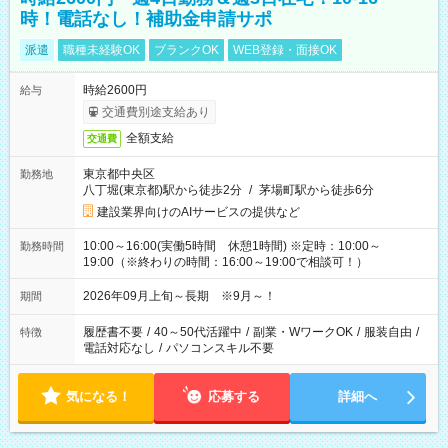
時！電話なし！補助金申請サポ
派遣
職種未経験OK
ブランクOK
WEB登録・面接OK
時給2600円
給与
交通費別途支給あり
全額支給
交通費
東京都中央区
勤務地
八丁堀(東京都)駅から徒歩2分
/
茅場町駅から徒歩6分
建設業界向けのAIサービスの提供など
10:00～16:00(実働5時間 休憩1時間) ※定時：10:00～
勤務時間
19:00（※終わりの時間：16:00～19:00で相談可！）
2026年09月上旬～長期 ※9月～！
期間
履歴書不要
/
40～50代活躍中
/
副業・WワークOK
/
服装自由
/
特徴
電話対応なし
/
パソコンスキル不要
気になる！
応募する
詳細へ