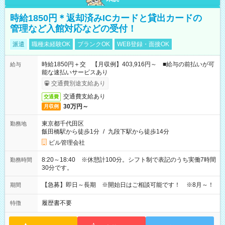
時給1850円＊返却済みICカードと貸出カードの
管理など入館対応などの受付！
派遣
職種未経験OK
ブランクOK
WEB登録・面接OK
時給1850円＋交 【月収例】403,916円～ ■給与の前払いが可
給与
能な速払いサービスあり
交通費別途支給あり
交通費支給あり
交通費
30万円～
月収例
東京都千代田区
勤務地
飯田橋駅から徒歩1分
/
九段下駅から徒歩14分
ビル管理会社
8:20～18:40 ※休憩計100分。シフト制で表記のうち実働7時間
勤務時間
30分です。
【急募】即日～長期 ※開始日はご相談可能です！ ※8月～！
期間
履歴書不要
特徴