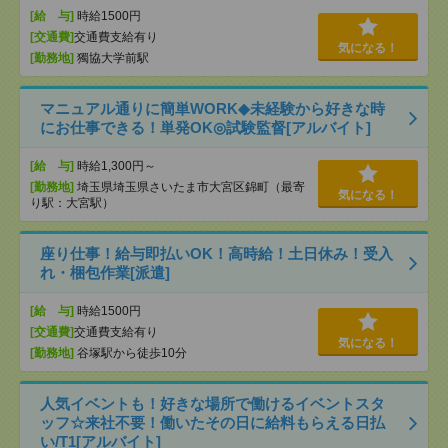
[給 与]
時給1500円
[交通費]
交通費支給有り
気になる！
[勤務地]
獨協大学前駅
マニュアル通りに簡単WORK◆未経験から好きな時
にお仕事できる！単発OK◎試験監督[アルバイト]
[給 与]
時給1,300円～
[勤務地]
埼玉県埼玉県さいたま市大宮区錦町（最寄
気になる！
り駅：大宮駅）
座り仕事！給与即払いOK！高時給！土日休み！受入
れ・梱包作業[派遣]
[給 与]
時給1500円
[交通費]
交通費支給有り
気になる！
[勤務地]
谷塚駅から徒歩10分
人気イベントも！好きな場所で働けるイベントスタ
ッフ☆来社不要！働いたその日に給料もらえる日払
い/T1[アルバイト]