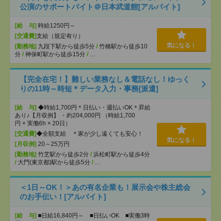
公演のサポートバイト＠日本武道館[アルバイト]
[給 与]
時給1250円～
[交通費]
支給（規定有り）
気になる！
[勤務地]
九段下駅から徒歩5分
/
竹橋駅から徒歩10
分
/
神保町駅から徒歩15分
/
…
【完全在宅！】難しい業務なし＆電話なし！ゆっく
りの11時～時短＊データ入力・事務[派遣]
[給 与]
◆時給1,700円＊日払い・週払いOK＊昇給
あり♪【月収例】 ・約204,000円 （時給1,700
円 × 実働6h × 20日）
[交通費]
◆全額支給 ＊家が少し遠くても安心！
気になる！
[月収例]
20～25万円
[勤務地]
竹芝駅から徒歩2分
/
浜松町駅から徒歩4分
/
大門(東京都)駅から徒歩5分
/
…
＜1日～OK！＞あの有名企業も！展示会や株主総会
のお手伝い！[アルバイト]
[給 与]
■日給16,840円～ ■日払いOK ■実働3時