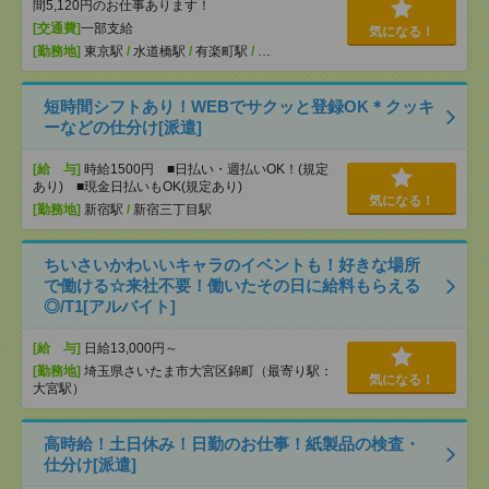
間5,120円のお仕事あります！
[交通費]
一部支給
気になる！
[勤務地]
東京駅
/
水道橋駅
/
有楽町駅
/
…
短時間シフトあり！WEBでサクッと登録OK＊クッキ
ーなどの仕分け[派遣]
[給 与]
時給1500円 ■日払い・週払いOK！(規定
あり) ■現金日払いもOK(規定あり)
気になる！
[勤務地]
新宿駅
/
新宿三丁目駅
ちいさいかわいいキャラのイベントも！好きな場所
で働ける☆来社不要！働いたその日に給料もらえる
◎/T1[アルバイト]
[給 与]
日給13,000円～
[勤務地]
埼玉県さいたま市大宮区錦町（最寄り駅：
気になる！
大宮駅）
高時給！土日休み！日勤のお仕事！紙製品の検査・
仕分け[派遣]