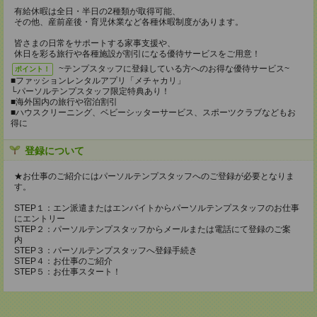
有給休暇は全日・半日の2種類が取得可能、
その他、産前産後・育児休業など各種休暇制度があります。
皆さまの日常をサポートする家事支援や、
休日を彩る旅行や各種施設が割引になる優待サービスをご用意！
~テンプスタッフに登録している方へのお得な優待サービス~
ポイント！
■ファッションレンタルアプリ「メチャカリ」
└パーソルテンプスタッフ限定特典あり！
■海外国内の旅行や宿泊割引
■ハウスクリーニング、ベビーシッターサービス、スポーツクラブなどもお
得に
登録について
★お仕事のご紹介にはパーソルテンプスタッフへのご登録が必要となりま
す。
STEP１：エン派遣またはエンバイトからパーソルテンプスタッフのお仕事
にエントリー
STEP２：パーソルテンプスタッフからメールまたは電話にて登録のご案
内
STEP３：パーソルテンプスタッフへ登録手続き
STEP４：お仕事のご紹介
STEP５：お仕事スタート！