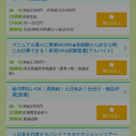
[給 与]
時給1500円 月収例 210,000円
[交通費]
全額支給
[月収例]
20～25万円
気になる！
[勤務地]
日吉(神奈川県)駅から徒歩10分
マニュアル通りに簡単WORK◆未経験から好きな時
にお仕事できる！単発OK◎試験監督[アルバイト]
[給 与]
時給1,300円～
[勤務地]
埼玉県越谷市南越谷（最寄り駅：南越谷
気になる！
駅）
給与即払いOK！高時給！土日休み！仕分け・検品作
業[派遣]
[給 与]
時給1500円
[交通費]
交通費支給有り
気になる！
[勤務地]
新越谷駅
＜日本を代表するバンド＊サカナクション＞ツアー