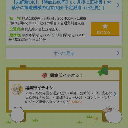
【未経験OK】【時給1600円】6ヶ月後に正社員！お
菓子の製造機械の組立[紹介予定派遣（正社員）]
[給 与]
時給1600円／月収例：260,400円＝1,600
円×7時間45分×21日勤務の場合＋交通費別途支給
[交通費]
実費支給／当社規定あり。
気になる！
[勤務地]
鳩ケ谷駅からバス6分
/
川口駅からバス16
分
/
草加駅からバス24分
すべて見る
編集部イチオシ
＜ホテルの備品を運ぶだけ＞単発・短時間～OK／安心の
日給保障＊夜勤、＜単発＊1日～OK！＞コンサートなど
のグッズ販売スタッフ＊など
(8/6UP!)