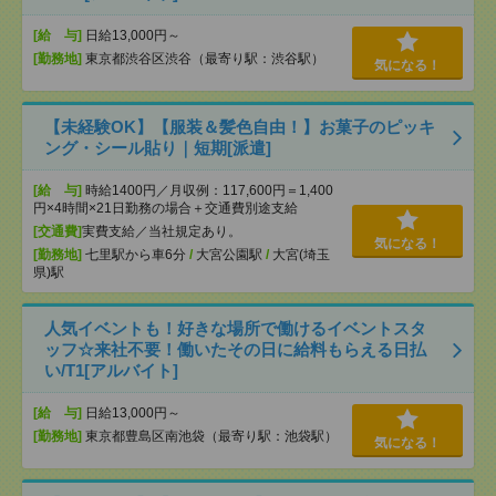
[給 与]
日給13,000円～
[勤務地]
東京都渋谷区渋谷（最寄り駅：渋谷駅）
気になる！
【未経験OK】【服装＆髪色自由！】お菓子のピッキ
ング・シール貼り｜短期[派遣]
[給 与]
時給1400円／月収例：117,600円＝1,400
円×4時間×21日勤務の場合＋交通費別途支給
[交通費]
実費支給／当社規定あり。
気になる！
[勤務地]
七里駅から車6分
/
大宮公園駅
/
大宮(埼玉
県)駅
人気イベントも！好きな場所で働けるイベントスタ
ッフ☆来社不要！働いたその日に給料もらえる日払
い/T1[アルバイト]
[給 与]
日給13,000円～
[勤務地]
東京都豊島区南池袋（最寄り駅：池袋駅）
気になる！