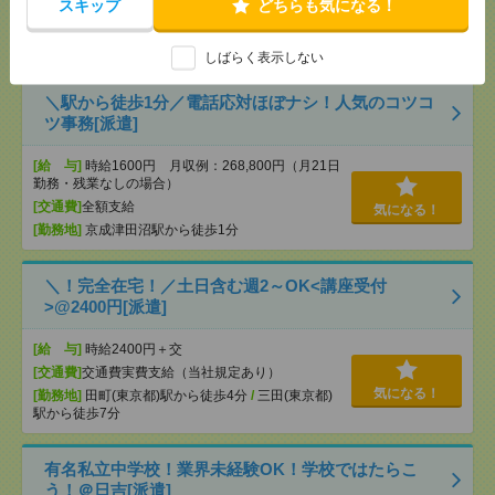
（規定あり） ■無料駐車場もご相談ください
スキップ
どちらも気になる！
気になる！
[月収例]
20～25万円
[勤務地]
武蔵小杉駅
/
元住吉駅
/
新丸子駅
/
…
しばらく表示しない
＼駅から徒歩1分／電話応対ほぼナシ！人気のコツコ
ツ事務[派遣]
[給 与]
時給1600円 月収例：268,800円（月21日
勤務・残業なしの場合）
[交通費]
全額支給
気になる！
[勤務地]
京成津田沼駅から徒歩1分
＼！完全在宅！／土日含む週2～OK<講座受付
>@2400円[派遣]
[給 与]
時給2400円＋交
[交通費]
交通費実費支給（当社規定あり）
気になる！
[勤務地]
田町(東京都)駅から徒歩4分
/
三田(東京都)
駅から徒歩7分
有名私立中学校！業界未経験OK！学校ではたらこ
う！＠日吉[派遣]