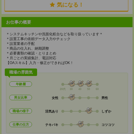
気になる！
お仕事の概要
＊システムキッチンや洗面化粧台などを取り扱っています＊
＊設置工事の依頼データ入力やチェック
＊設置業者の手配
＊商品の仕入れ、納期調整
＊必要書類の確認・とりまとめ
＊月ごとの実績集計、電話対応
【OAスキル】入力・修正ができればOK！
職場の雰囲気
年齢層
20代
30
40
50
60
男女比率
女性
男性
職場の様子
活気あり
しずか
仕事の仕方
テキパキ
コツコツ