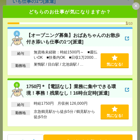
いも仕事の1つ[派遣]
×
どちらのお仕事が気になりますか？
[給 与]
無資格未経験：時給1500円～ ■週払い
OK ■扶養内OK ■日収1万2000円以上
1
/10
[交通費]
交通費全額支給
気になる！
[勤務地]
巣鴨駅
/
目白駅
/
北池袋駅
/
…
【オープニング募集】おばあちゃんのお散歩
付き添いも仕事の1つ[派遣]
1750円＊【電話なし】業務に集中できる環境！事
無資格未経験：時給1500円～ ■週払
務！残業なし！16時台定時[派遣]
給与
いOK ■扶養内OK ■日収1万2000円
以上
巣鴨駅 / 目白駅 / 北池袋駅 / …
気になる!
[給 与]
時給1750円 月収例 126,000円
勤務地
[交通費]
全額支給
[月収例]
10～15万円
気になる！
[勤務地]
京急鶴見駅から徒歩5分
/
鶴見駅から徒歩5
1750円＊【電話なし】業務に集中できる環
分
境！事務！残業なし！16時台定時[派遣]
時給1750円 月収例 126,000円
給与
入浴ナシ＊夜勤でゆったり見守りだけ＊週1日～無理
なく働ける[派遣]
京急鶴見駅から徒歩5分 / 鶴見駅から
勤務地
気になる!
徒歩5分
[給 与]
日収3.2万円～（日勤時給1800円） ■月
収例25.9万円～（夜勤月8回勤務の場合）
[交通費]
交通費全額支給 ■ガソリン代も全額支給