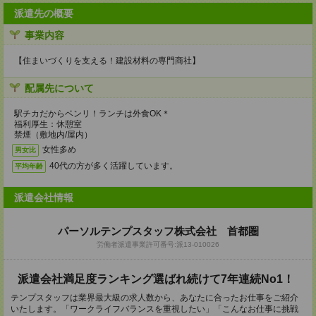
派遣先の概要
事業内容
【住まいづくりを支える！建設材料の専門商社】
配属先について
駅チカだからベンリ！ランチは外食OK＊
福利厚生：休憩室
禁煙（敷地内/屋内）
女性多め
男女比
40代の方が多く活躍しています。
平均年齢
派遣会社情報
パーソルテンプスタッフ株式会社 首都圏
労働者派遣事業許可番号:派13-010026
派遣会社満足度ランキング選ばれ続けて7年連続No1！
テンプスタッフは業界最大級の求人数から、あなたに合ったお仕事をご紹介
いたします。「ワークライフバランスを重視したい」「こんなお仕事に挑戦