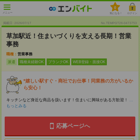
0
メニュー
気になる！
ログイン
掲載日 :2026
/
07
/
17
No.TEMPGT26-0473753
草加駅近！住まいづくりを支える長期！営業
事務
職種：
営業事務
派遣
職種未経験OK
ブランクOK
WEB登録・面接OK
*嬉しい駅すぐ・商社でお仕事！同業務の方がいるか
ら安心！
キッチンなど身近な商品を扱います！住まいに興味がある方歓迎！
...
もっとみる
応募ページへ