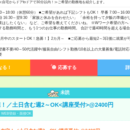
≪自宅からドアtoドアで30分以内！≫ご希望の勤務地を紹介します。
00～18:00（休憩60分） ■ご希望があれば下記シフトもOK！ 早番 7:00～16:00 遅
勤 16:30～翌9:30 「家族と休みを合わせたい」 「余裕を持って夕飯の準備
業はしたくない」 など、ご希望を教えてくださいね。 ※Wワーク希望の方へ
する勤務時間と、もう1つのお仕事の勤務時間。 合計で週40時間を超える場
8月中のスタートOK！急募！】2カ月～ ■ご応募から最短2～3日後に就業が
歴書不要
/
40～50代活躍中
/
服装自由
/
シフト勤務
/
10名以上の大量募集
/
電話対応
要
なる！
応募する
詳
未読
！／土日含む週2～OK<講座受付>@2400円
WEB登録・面接OK