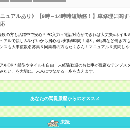
ニュアルあり》【9時～14時時短勤務！】車修理に関す
応
経験の方も活躍中で安心＊PC入力＋電話対応ができれば大丈夫○ネイル
ュアルで親しみやすいから居心地○実働5時間！週3，4勤務など働き方
ンスも大事複数名募集＆同業務の方もたくさん！マニュアル＆質問しや
アルOK＊髪型やネイルも自由！未経験歓迎のお仕事が豊富なテンプス
みたい」を大切に、未来につながる一歩を支えます。
あなたの閲覧履歴からのオススメ
未読