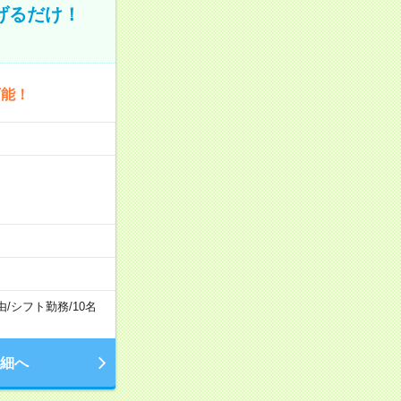
げるだけ！
可能！
由
/
シフト勤務
/
10名
細へ