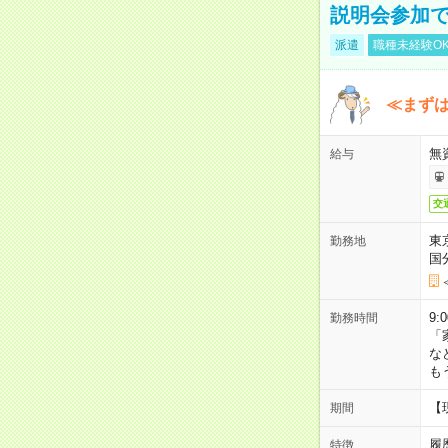
説明会参加で
派遣
職種未経験O
≪まずは
無
給与
交
東
勤務地
国
9:
勤務時間
「
な
も
【
期間
履
特徴