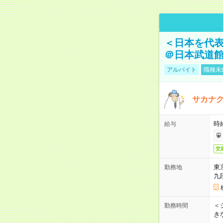
＜日本を代
＠日本武道
アルバイト
職種未
サカナク
時
給与
交
東
勤務地
九
＜シ
勤務時間
き