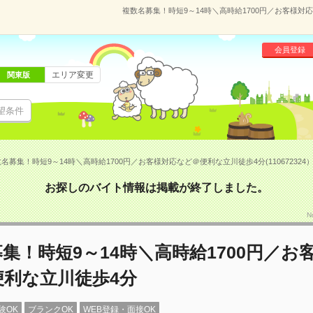
複数名募集！時短9～14時＼高時給1700円／お客様対応
会員登録
エリア変更
関東版
望条件
名募集！時短9～14時＼高時給1700円／お客様対応など＠便利な立川徒歩4分(110672324
お探しのバイト情報は掲載が終了しました。
N
集！時短9～14時＼高時給1700円／お
便利な立川徒歩4分
験OK
ブランクOK
WEB登録・面接OK