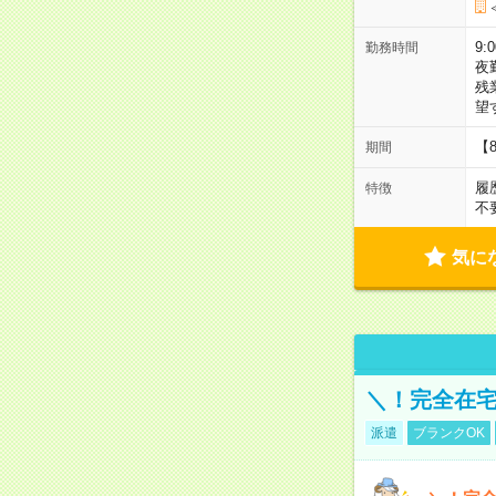
9:
勤務時間
夜
残
望
【
期間
履
特徴
不
気に
＼！完全在宅
派遣
ブランクOK