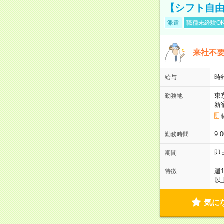
【シフト自由
派遣
職種未経験O
来社不要
時
給与
東
勤務地
新
9:
勤務時間
即
期間
週
特徴
以
気に