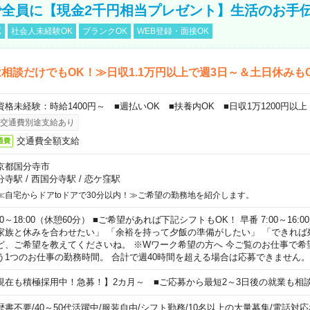
全員に【現金2千円相当プレゼント】生活のお手
K
社会人未経験OK
ブランクOK
WEB登録・面接OK
相談だけでもOK！≫日収1.1万円以上で週3日～＆土日休みも
資格未経験：時給1400円～ ■週払いOK ■扶養内OK ■日収1万1200円以上
交通費別途支給あり
交通費全額支給
通費
京都国分寺市
分寺駅
/
西国分寺駅
/
恋ケ窪駅
≪自宅からドアtoドアで30分以内！≫ご希望の勤務地を紹介します。
00～18:00（休憩60分） ■ご希望があれば下記シフトもOK！ 早番 7:00～16:00 遅
家族と休みを合わせたい」 「余裕を持って夕飯の準備がしたい」 「できれば
ど、ご希望を教えてくださいね。 ※Wワーク希望の方へ 今ご覧のお仕事で希
う1つのお仕事の勤務時間。 合計で週40時間を超える場合は応募できません。
現在も積極採用中！急募！】2カ月～ ■ご応募から最短2～3日後の就業も相
歴書不要
/
40～50代活躍中
/
服装自由
/
シフト勤務
/
10名以上の大量募集
/
電話対応