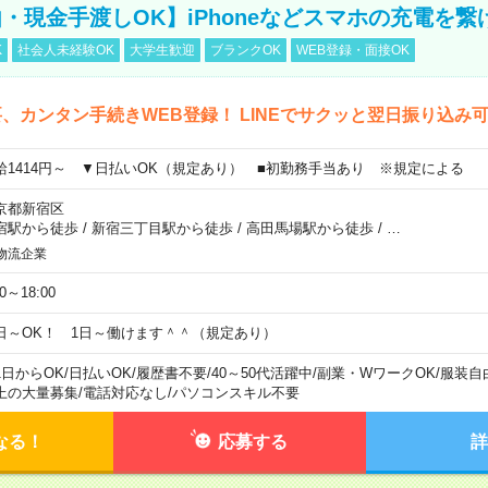
・現金手渡しOK】iPhoneなどスマホの充電を繋
K
社会人未経験OK
大学生歓迎
ブランクOK
WEB登録・面接OK
、カンタン手続きWEB登録！ LINEでサクッと翌日振り込み
給1414円～ ▼日払いOK（規定あり） ■初勤務手当あり ※規定による
京都新宿区
宿駅から徒歩
/
新宿三丁目駅から徒歩
/
高田馬場駅から徒歩
/
…
物流企業
00～18:00
日～OK！ 1日～働けます＾＾（規定あり）
1日からOK
/
日払いOK
/
履歴書不要
/
40～50代活躍中
/
副業・WワークOK
/
服装自
上の大量募集
/
電話対応なし
/
パソコンスキル不要
なる！
応募する
詳