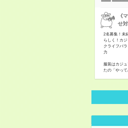
《マ
せ対
2名募集！未
らしく！カジ
クライフバラ
力
服装はカジュ
たの「やって