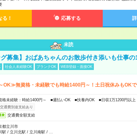
要
なる！
応募する
詳
未読
グ募集】おばあちゃんのお散歩付き添いも仕事の
K
社会人未経験OK
ブランクOK
WEB登録・面接OK
～OK≫無資格・未経験でも時給1400円～！土日祝休みもOK
資格未経験：時給1400円～ ■週払いOK ■扶養内OK ■日収1万1200円以上
交通費別途支給あり
交通費全額支給
通費
京都立川市
川駅
/
立川北駅
/
立川南駅
/
…