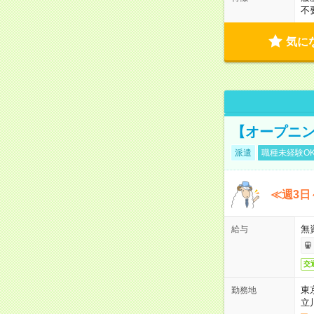
不
気に
【オープニン
派遣
職種未経験O
≪週3日
無
給与
交
東
勤務地
立