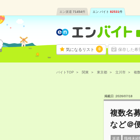
エン派遣
71454
件
エン バイト
82531
件
0
気になるリスト
保存した希
バイトTOP
関東
東京都
立川市
複数
掲載日 :
2026
/
07
/
18
複数名募
など＠
派遣
職種未経