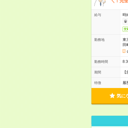
＼！完全
時
給与
交
東
勤務地
田
8:
勤務時間
【
期間
履
特徴
気に