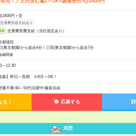
在宅！／土日含む週2～OK<講座受付>@2400円
給2400円＋交
交通費別途支給あり
交通費実費支給（当社規定あり）
通費
京都港区
町(東京都)駅から徒歩4分
/
三田(東京都)駅から徒歩7分
金融関連
30～12:30
急募】即日～長期 ※8月～OK！
歴書不要
/
40～50代活躍中
/
服装自由
なる！
応募する
詳
未読