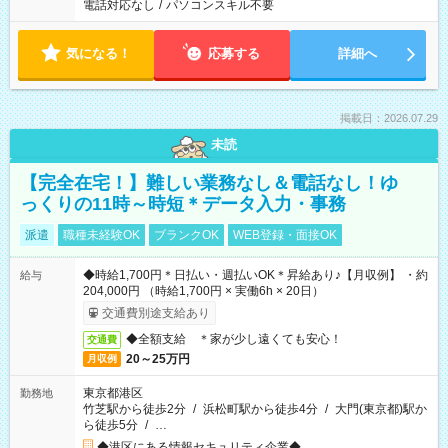
電話対応なし
/
パソコンスキル不要
気になる！
応募する
詳細へ
掲載日：2026.07.29
未読
【完全在宅！】難しい業務なし＆電話なし！ゆ
っくりの11時～時短＊データ入力・事務
派遣
職種未経験OK
ブランクOK
WEB登録・面接OK
◆時給1,700円＊日払い・週払いOK＊昇給あり♪【月収例】 ・約
給与
204,000円 （時給1,700円 × 実働6h × 20日）
交通費別途支給あり
◆全額支給 ＊家が少し遠くても安心！
交通費
20～25万円
月収例
東京都港区
勤務地
竹芝駅から徒歩2分
/
浜松町駅から徒歩4分
/
大門(東京都)駅か
ら徒歩5分
/
…
◆港区にある情報セキュリティ企業◆