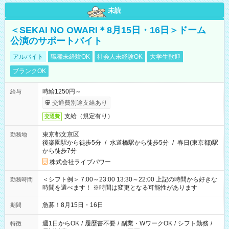
未読
＜SEKAI NO OWARI＊8月15日・16日＞ドーム
公演のサポートバイト
アルバイト
職種未経験OK
社会人未経験OK
大学生歓迎
ブランクOK
時給1250円～
給与
交通費別途支給あり
支給（規定有り）
交通費
東京都文京区
勤務地
後楽園駅から徒歩5分
/
水道橋駅から徒歩5分
/
春日(東京都)駅
から徒歩7分
株式会社ライブパワー
＜シフト例＞ 7:00～23:00 13:30～22:00 上記の時間から好きな
勤務時間
時間を選べます！ ※時間は変更となる可能性があります
急募！8月15日・16日
期間
週1日からOK
/
履歴書不要
/
副業・WワークOK
/
シフト勤務
/
特徴