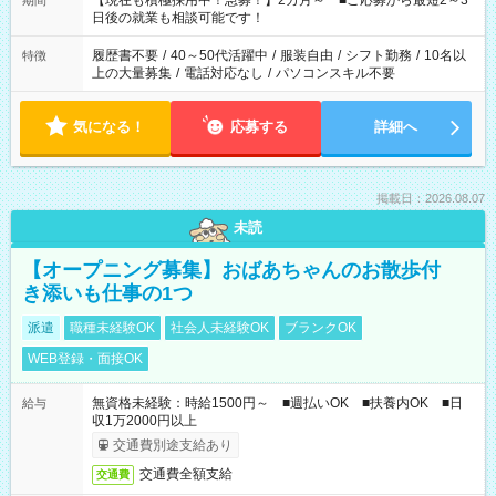
【現在も積極採用中！急募！】2カ月～ ■ご応募から最短2～3
期間
の方へ 今ご覧のお仕事で希望する勤務時間と、もう1つのお仕事
日後の就業も相談可能です！
の勤務時間。 合計で週40時間を超える場合は応募できません。
履歴書不要
/
40～50代活躍中
/
服装自由
/
シフト勤務
/
10名以
特徴
上の大量募集
/
電話対応なし
/
パソコンスキル不要
気になる！
応募する
詳細へ
掲載日：2026.08.07
未読
【オープニング募集】おばあちゃんのお散歩付
き添いも仕事の1つ
派遣
職種未経験OK
社会人未経験OK
ブランクOK
WEB登録・面接OK
無資格未経験：時給1500円～ ■週払いOK ■扶養内OK ■日
給与
収1万2000円以上
交通費別途支給あり
交通費全額支給
交通費