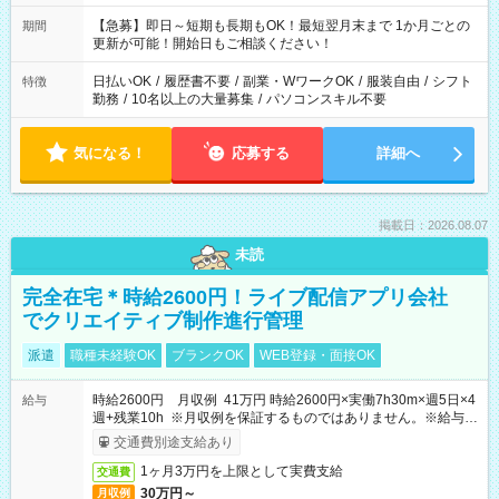
【急募】即日～短期も長期もOK！最短翌月末まで 1か月ごとの
期間
更新が可能！開始日もご相談ください！
日払いOK
/
履歴書不要
/
副業・WワークOK
/
服装自由
/
シフト
特徴
勤務
/
10名以上の大量募集
/
パソコンスキル不要
気になる！
応募する
詳細へ
掲載日：2026.08.07
未読
完全在宅＊時給2600円！ライブ配信アプリ会社
でクリエイティブ制作進行管理
派遣
職種未経験OK
ブランクOK
WEB登録・面接OK
時給2600円 月収例 41万円 時給2600円×実働7h30m×週5日×4
給与
週+残業10h ※月収例を保証するものではありません。※給与即
受取りサービス利用可（利用条件有）
交通費別途支給あり
1ヶ月3万円を上限として実費支給
交通費
30万円～
月収例