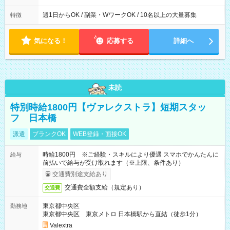
週1日からOK / 副業・WワークOK / 10名以上の大量募集
特徴
気になる！
応募する
詳細へ
未読
特別時給1800円【ヴァレクストラ】短期スタッ
フ 日本橋
派遣
ブランクOK
WEB登録・面接OK
時給1800円 ※ご経験・スキルにより優遇 スマホでかんたんに
給与
前払いで給与が受け取れます（※上限、条件あり）
交通費別途支給あり
交通費全額支給（規定あり）
交通費
東京都中央区
勤務地
東京都中央区 東京メトロ 日本橋駅から直結（徒歩1分）
Valextra