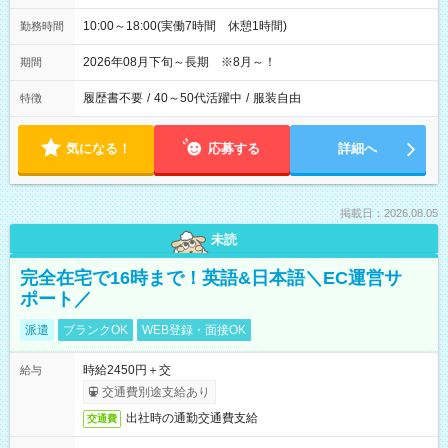
10:00～18:00(実働7時間 休憩1時間)
勤務時間
2026年08月下旬～長期 ※8月～！
期間
履歴書不要
/
40～50代活躍中
/
服装自由
特徴
気になる！
応募する
詳細へ
掲載日：2026.08.05
未読
完全在宅で16時まで！英語&日本語＼EC運営サ
ポート／
派遣
ブランクOK
WEB登録・面接OK
時給2450円＋交
給与
交通費別途支給あり
出社時の通勤交通費支給
交通費