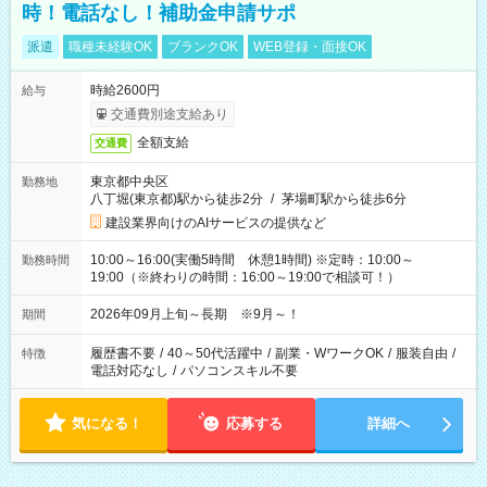
時！電話なし！補助金申請サポ
派遣
職種未経験OK
ブランクOK
WEB登録・面接OK
時給2600円
給与
交通費別途支給あり
全額支給
交通費
東京都中央区
勤務地
八丁堀(東京都)駅から徒歩2分
/
茅場町駅から徒歩6分
建設業界向けのAIサービスの提供など
10:00～16:00(実働5時間 休憩1時間) ※定時：10:00～
勤務時間
19:00（※終わりの時間：16:00～19:00で相談可！）
2026年09月上旬～長期 ※9月～！
期間
履歴書不要
/
40～50代活躍中
/
副業・WワークOK
/
服装自由
/
特徴
電話対応なし
/
パソコンスキル不要
気になる！
応募する
詳細へ