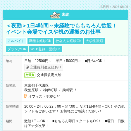
掲載日：2026.08.05
未読
＜夜勤＞1日4時間～未経験でももちろん歓迎！
イベント会場でイスや机の運搬のお仕事
アルバイト
職種未経験OK
社会人未経験OK
大学生歓迎
ブランクOK
WEB登録・面接OK
日給：12500円～ 半日：5000円～ ■日払いOK！
給与
交通費別途支給あり
交通費規定支給
交通費
東京都千代田区
勤務地
秋葉原駅
/
神保町駅
/
麹町駅
/
…
オフィス・学校など
20:00～24：00 22：00～翌7:00 …など1日4時間～OK！ その他
勤務時間
シフトもございます！ お気軽にご相談ください！
激短1日～OK！ ■もちろん即日スタートもOK！ ■曜日・日数
期間
はアナタ次第！