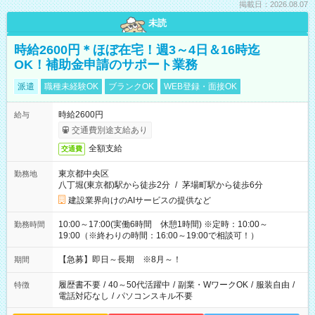
掲載日：2026.08.07
未読
時給2600円＊ほぼ在宅！週3～4日＆16時迄
OK！補助金申請のサポート業務
派遣
職種未経験OK
ブランクOK
WEB登録・面接OK
時給2600円
給与
交通費別途支給あり
全額支給
交通費
東京都中央区
勤務地
八丁堀(東京都)駅から徒歩2分
/
茅場町駅から徒歩6分
建設業界向けのAIサービスの提供など
10:00～17:00(実働6時間 休憩1時間) ※定時：10:00～
勤務時間
19:00（※終わりの時間：16:00～19:00で相談可！）
【急募】即日～長期 ※8月～！
期間
履歴書不要
/
40～50代活躍中
/
副業・WワークOK
/
服装自由
/
特徴
電話対応なし
/
パソコンスキル不要