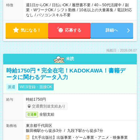
週1日からOK
/
日払いOK
/
履歴書不要
/
40～50代活躍中
/
副
特徴
業・WワークOK
/
シフト勤務
/
10名以上の大量募集
/
電話対応
なし
/
パソコンスキル不要
気になる！
応募する
詳細へ
掲載日：2026.08.07
未読
時給1750円＊完全在宅！KADOKAWA！書籍デ
ータに関わるデータ入力
派遣
WEB登録・面接OK
時給1750円
給与
交通費別途支給あり
全額支給
交通費
東京都千代田区
勤務地
飯田橋駅から徒歩3分
/
九段下駅から徒歩7分
【大手出版社】出版事業・ゲーム事業・アニメ・映像事業