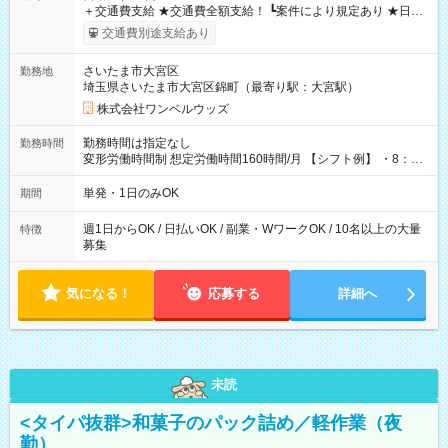
＋交通費支給 ★交通費全額支給！ ┗案件により規定あり ★日払
いOK！（規定あり） ┗働いたその日に現金GET♪ お仕事後はコ
交通費別途支給あり
ンビニATMから 日払い分を引き落とせます！ 【試用期間】試
用期間なし
さいたま市大宮区
勤務地
埼玉県さいたま市大宮区錦町（最寄り駅：大宮駅）
株式会社ワンベルウッズ
勤務時間は指定なし
勤務時間
変形労働時間制 想定労働時間160時間/月 【シフト例】 ・8：00
～21：00
単発・1日のみOK
期間
週1日からOK / 日払いOK / 副業・WワークOK / 10名以上の大量
特徴
募集
気になる！
応募する
詳細へ
未読
<タイパ抜群>和菓子のパック詰め／軽作業（夜
勤）