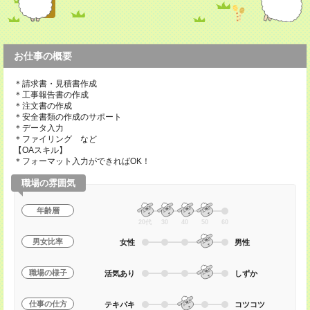
お仕事の概要
＊請求書・見積書作成
＊工事報告書の作成
＊注文書の作成
＊安全書類の作成のサポート
＊データ入力
＊ファイリング など
【OAスキル】
＊フォーマット入力ができればOK！
職場の雰囲気
年齢層
20代
30
40
50
60
男女比率
女性
男性
職場の様子
活気あり
しずか
仕事の仕方
テキパキ
コツコツ