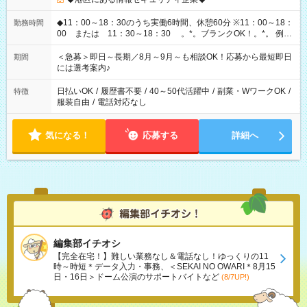
◆11：00～18：30のうち実働6時間、休憩60分 ※11：00～18：
勤務時間
00 または 11：30～18：30 。*。ブランクOK！。*。 例え
ば前職が、 在宅/財団法人/事務/コールセンター/受付/販売/カフェ
スタッフ スイーツ販売/ホテルフロント/化粧品販売/など 様々な
＜急募＞即日～長期／8月～9月～も相談OK！応募から最短即日
期間
業界から入社して活躍されています♪
には選考案内♪
日払いOK
/
履歴書不要
/
40～50代活躍中
/
副業・WワークOK
/
特徴
服装自由
/
電話対応なし
気になる！
応募する
詳細へ
編集部イチオシ
【完全在宅！】難しい業務なし＆電話なし！ゆっくりの11
時～時短＊データ入力・事務、＜SEKAI NO OWARI＊8月15
日・16日＞ドーム公演のサポートバイトなど
(8/7UP!)