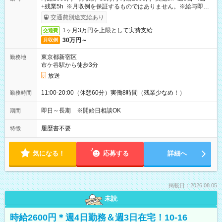
+残業5h ※月収例を保証するものではありません。※給与即受
取りサービス利用可（利用条件有）
交通費別途支給あり
1ヶ月3万円を上限として実費支給
交通費
30万円～
月収例
東京都新宿区
勤務地
市ケ谷駅から徒歩3分
放送
11:00-20:00（休憩60分）実働8時間（残業少なめ！）
勤務時間
即日～長期 ※開始日相談OK
期間
履歴書不要
特徴
気になる！
応募する
詳細へ
掲載日：2026.08.05
未読
時給2600円＊週4日勤務＆週3日在宅！10-16