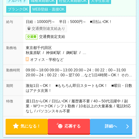
アルバイト
職種未経験OK
社会人未経験OK
大学生歓迎
ブランクOK
WEB登録・面接OK
日給：10000円～ 半日：5000円～ ■日払いOK！
給与
交通費別途支給あり
交通費規定支給
交通費
東京都千代田区
勤務地
秋葉原駅
/
神保町駅
/
麹町駅
/
…
オフィス・学校など
09:00～18:00 09:00～13:00 20:00～24：00 22：00～31:00
勤務時間
20:00～24：00 22：00～翌7:00 …など1日4時間～OK！ その他
シフトもございます！ お気軽にご相談ください！
激短1日～OK！ ■もちろん即日スタートもOK！ ■曜日・日数
期間
はアナタ次第！
週1日からOK
/
日払いOK
/
履歴書不要
/
40～50代活躍中
/
副
特徴
業・WワークOK
/
シフト勤務
/
10名以上の大量募集
/
電話対応
なし
/
パソコンスキル不要
気になる！
応募する
詳細へ