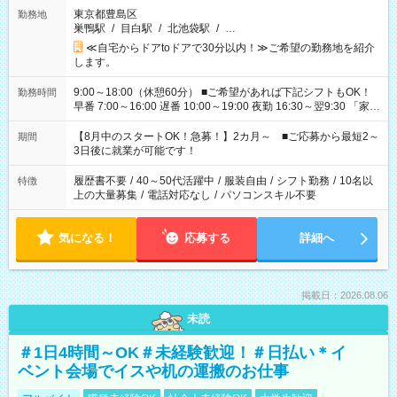
東京都豊島区
勤務地
巣鴨駅
/
目白駅
/
北池袋駅
/
…
≪自宅からドアtoドアで30分以内！≫ご希望の勤務地を紹介
します。
9:00～18:00（休憩60分） ■ご希望があれば下記シフトもOK！
勤務時間
早番 7:00～16:00 遅番 10:00～19:00 夜勤 16:30～翌9:30 「家族
と休みを合わせたい」 「余裕を持って夕飯の準備がしたい」
「できれば残業はしたくない」 など、ご希望を教えてください
【8月中のスタートOK！急募！】2カ月～ ■ご応募から最短2～
期間
ね。 ※Wワーク希望の方へ 今ご覧のお仕事で希望する勤務時間
3日後に就業が可能です！
と、もう1つのお仕事の勤務時間。 合計で週40時間を超える場
合は応募できません。
履歴書不要
/
40～50代活躍中
/
服装自由
/
シフト勤務
/
10名以
特徴
上の大量募集
/
電話対応なし
/
パソコンスキル不要
気になる！
応募する
詳細へ
掲載日：2026.08.06
未読
＃1日4時間～OK＃未経験歓迎！＃日払い＊イ
ベント会場でイスや机の運搬のお仕事