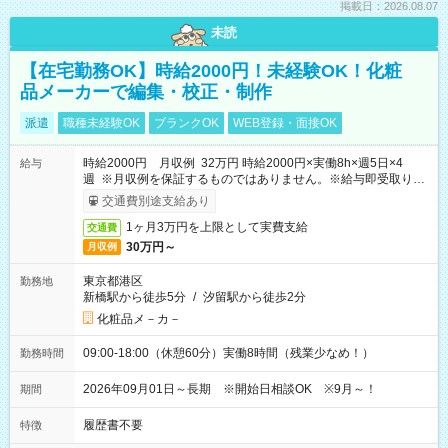
掲載日：2026.08.07
未読
【在宅勤務OK】時給2000円！未経験OK！化粧
品メーカーで編集・校正・制作
派遣
職種未経験OK
ブランクOK
WEB登録・面接OK
時給2000円 月収例 32万円 時給2000円×実働8h×週5日×4
給与
週 ※月収例を保証するものではありません。※給与即受取りサ
ービス利用可（利用条件有）
交通費別途支給あり
1ヶ月3万円を上限として実費支給
交通費
30万円～
月収例
東京都港区
勤務地
新橋駅から徒歩5分
/
汐留駅から徒歩2分
化粧品メ－カ－
09:00-18:00（休憩60分）実働8時間（残業少なめ！）
勤務時間
2026年09月01日～長期 ※開始日相談OK ※9月～！
期間
履歴書不要
特徴