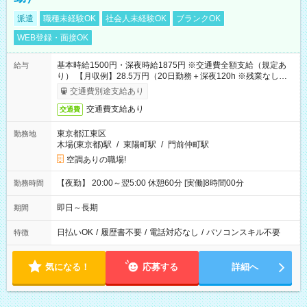
派遣
職種未経験OK
社会人未経験OK
ブランクOK
WEB登録・面接OK
基本時給1500円・深夜時給1875円 ※交通費全額支給（規定あ
給与
り） 【月収例】28.5万円（20日勤務＋深夜120h ※残業なしの場
合）
交通費別途支給あり
交通費支給あり
交通費
東京都江東区
勤務地
木場(東京都)駅
/
東陽町駅
/
門前仲町駅
空調ありの職場!
【夜勤】 20:00～翌5:00 休憩60分 [実働]8時間00分
勤務時間
即日～長期
期間
日払いOK
/
履歴書不要
/
電話対応なし
/
パソコンスキル不要
特徴
気になる！
応募する
詳細へ