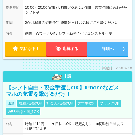
10:00～20:00 実働7.5時間／休憩1.5時間 営業時間に合わせた
勤務時間
シフト制
3か月程度の短期予定 ※開始日はお気軽にご相談ください
期間
副業・WワークOK
/
シフト勤務
/
パソコンスキル不要
特徴
気になる！
応募する
詳細へ
掲載日：2026.07.30
未読
【シフト自由・現金手渡しOK】iPhoneなどス
マホの充電を繋げるだけ！
派遣
職種未経験OK
社会人未経験OK
大学生歓迎
ブランクOK
WEB登録・面接OK
時給1414円～ ▼日払いOK（規定あり） ■初勤務手当あり
給与
※規定による