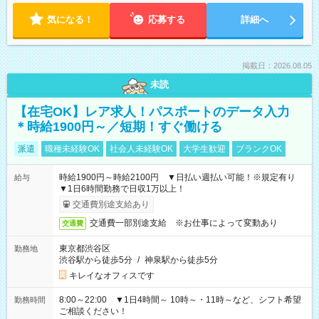
気になる！
応募する
詳細へ
掲載日：2026.08.05
未読
【在宅OK】レア求人！パスポートのデータ入力
＊時給1900円～／短期！すぐ働ける
派遣
職種未経験OK
社会人未経験OK
大学生歓迎
ブランクOK
時給1900円～時給2100円 ▼日払い週払い可能！※規定有り
給与
▼1日6時間勤務で日収1万以上！
交通費別途支給あり
交通費一部別途支給 ※お仕事によって変動あり
交通費
東京都渋谷区
勤務地
渋谷駅から徒歩5分
/
神泉駅から徒歩5分
キレイなオフィスです
8:00～22:00 ▼1日4時間～ 10時～・11時～など、シフト希望
勤務時間
ご相談ください！