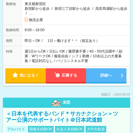
東京都新宿区
勤務地
新宿駅から徒歩
/
新宿三丁目駅から徒歩
/
高田馬場駅から徒歩
/
…
物流企業
9:00～18:00
勤務時間
即日～OK！ 1日～働けます＾＾（規定あり）
期間
週1日からOK
/
日払いOK
/
履歴書不要
/
40～50代活躍中
/
副
特徴
業・WワークOK
/
服装自由
/
シフト勤務
/
10名以上の大量募
集
/
電話対応なし
/
パソコンスキル不要
気になる！
応募する
詳細へ
掲載日：2026.08.03
未読
＜日本を代表するバンド＊サカナクション＞ツ
アー公演のサポートバイト＠日本武道館
アルバイト
職種未経験OK
社会人未経験OK
大学生歓迎