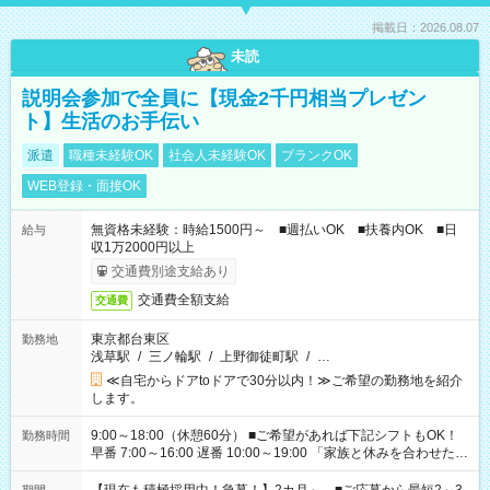
掲載日：2026.08.07
未読
説明会参加で全員に【現金2千円相当プレゼン
ト】生活のお手伝い
派遣
職種未経験OK
社会人未経験OK
ブランクOK
WEB登録・面接OK
無資格未経験：時給1500円～ ■週払いOK ■扶養内OK ■日
給与
収1万2000円以上
交通費別途支給あり
交通費全額支給
交通費
東京都台東区
勤務地
浅草駅
/
三ノ輪駅
/
上野御徒町駅
/
…
≪自宅からドアtoドアで30分以内！≫ご希望の勤務地を紹介
します。
9:00～18:00（休憩60分） ■ご希望があれば下記シフトもOK！
勤務時間
早番 7:00～16:00 遅番 10:00～19:00 「家族と休みを合わせた
い」 「余裕を持って夕飯の準備がしたい」 「できれば残業はし
たくない」 など、ご希望を教えてくださいね。 ※Wワーク希望