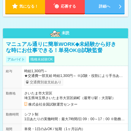
気になる！
応募する
詳細へ
未読
マニュアル通りに簡単WORK◆未経験から好き
な時にお仕事できる！単発OK◎試験監督
アルバイト
職種未経験OK
時給1,300円～
給与
★交通費一部支給 時給1,300円～ ※試験・役割により手当あり
※勤務回数により昇給あり 【即給（前払い）オプションあ
交通費別途支給あり
り！】 希望される場合、勤務から1週間ほどで給与の一部を受け
取れます。 ※手数料418円がかかります。 【過去試験日の収入
さいたま市大宮区
勤務地
例】 ・河合塾模擬試験 8:30～17:30（休憩1時間） 時給1,300円
埼玉県埼玉県さいたま市大宮区錦町（最寄り駅：大宮駅）
×8時間＝日収10,400円＋交通費 ※当日の役割により時給＋100
円の場合あり ・国家試験 7:00～13:30（休憩なし） 時給1,300
株式会社全国試験運営センター
円（役割手当＋100円）×6時間＝日収8,400円＋交通費 【試用期
間】試用期間なし
シフト制
勤務時間
1日あたりの実働時間：最大7時間/日 09：00～17：00 ※勤務時
間は 試験により異なります。
単発・1日のみOK / 短期（1ヶ月以内）
期間