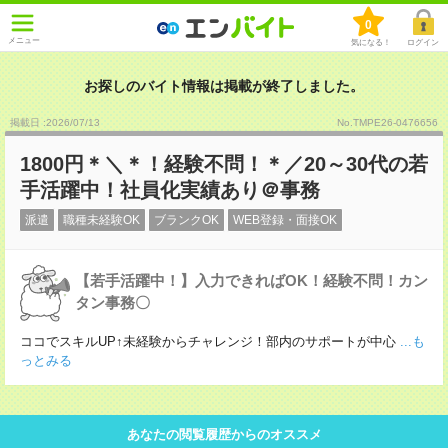
0
メニュー
気になる！
ログイン
お探しのバイト情報は掲載が終了しました。
掲載日 :2026
/
07
/
13
No.TMPE26-0476656
1800円＊＼＊！経験不問！＊／20～30代の若
手活躍中！社員化実績あり＠事務
派遣
職種未経験OK
ブランクOK
WEB登録・面接OK
【若手活躍中！】入力できればOK！経験不問！カン
タン事務〇
ココでスキルUP↑未経験からチャレンジ！部内のサポートが中心
...も
っとみる
あなたの閲覧履歴からのオススメ